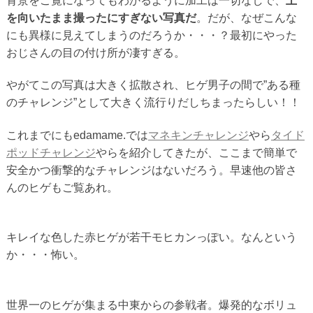
背景をご覧になってもわかるように加工は一切なしで、
上
を向いたまま撮ったにすぎない写真だ
。だが、なぜこんな
にも異様に見えてしまうのだろうか・・・？最初にやった
おじさんの目の付け所が凄すぎる。
やがてこの写真は大きく拡散され、ヒゲ男子の間で”ある種
のチャレンジ”として大きく流行りだしちまったらしい！！
これまでにもedamame.では
マネキンチャレンジ
やら
タイド
ポッドチャレンジ
やらを紹介してきたが、ここまで簡単で
安全かつ衝撃的なチャレンジはないだろう。早速他の皆さ
んのヒゲもご覧あれ。
キレイな色した赤ヒゲが若干モヒカンっぽい。なんという
か・・・怖い。
世界一のヒゲが集まる中東からの参戦者。爆発的なボリュ