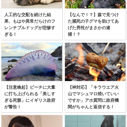
人工的な交配を続けた結
【なんで！？】森で見つけ
果、もはや異常だらけのフ
た瀕死の子グマを助けてあ
レンチブルドッグが悲惨す
げた男性がまさかの逮
ぎる！
捕！？
【注意喚起】ビーチに大量
【神対応】「キラウエア火
に打ち上げられる「美しす
山でマシュマロ焼いていい
ぎる死骸」にイギリス政府
ですか」アホ質問に政府機
が警告！
関がちゃんと返信する！