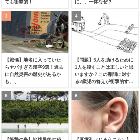
ても衝撃的！
に、、一体なぜ？
【戦慄】地名に入っていた
【問題】5人を助けるために
らヤバすぎる漢字9選！過去
1人を殺すことは正しいと思
に自然災害の歴史があるか
いますか？この難問に対す
も、、
る2歳児の答えが衝撃的すぎ
る！！
【衝撃の島】地球最後の秘
【耳瘻孔（じろうこう）】