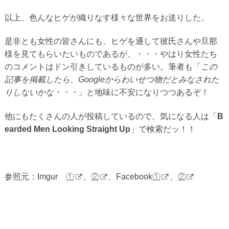
以上、色んなヒゲが織りなす様々な世界をお送りした。
是非とも女性の皆さんにも、ヒゲを通して彼氏さんや旦那
様を見てもらいたいものであるが、・・・やはり女性たち
のコメントはドン引きしているものが多い。筆者も「
この
記事を掲載したら、Googleからわいせつ物だとみなされた
りしないかな・・・
」と地味に不安になりつつあるぞ！
他にもたくさんの人が投稿しているので、気になる人は「
B
earded Men Looking Straight Up
」で検索だッ！！
参照元：Imgur
①
、
②
、Facebook
①
、
②