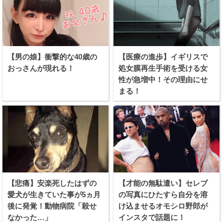
【男の娘】衝撃的な40歳の
【医療の進歩】イギリスで
おっさんが現れる！
処女膜再生手術を受ける女
性が急増中！その理由にせ
まる！
【悲痛】安楽死したはずの
【才能の無駄遣い】セレブ
愛犬が生きていた事が5ヵ月
の写真にひたすら自分を溶
後に発覚！動物病院「殺せ
け込ませるオモシロ野郎が
なかった…」
インスタで話題に！