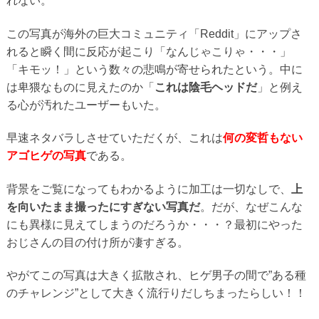
れない。
この写真が海外の巨大コミュニティ「Reddit」にアップさ
れると瞬く間に反応が起こり「なんじゃこりゃ・・・」
「キモッ！」という数々の悲鳴が寄せられたという。中に
は卑猥なものに見えたのか「
これは陰毛ヘッドだ
」と例え
る心が汚れたユーザーもいた。
早速ネタバラしさせていただくが、これは
何の変哲もない
アゴヒゲの写真
である。
背景をご覧になってもわかるように加工は一切なしで、
上
を向いたまま撮ったにすぎない写真だ
。だが、なぜこんな
にも異様に見えてしまうのだろうか・・・？最初にやった
おじさんの目の付け所が凄すぎる。
やがてこの写真は大きく拡散され、ヒゲ男子の間で”ある種
のチャレンジ”として大きく流行りだしちまったらしい！！