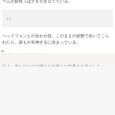
ームが妖怪っぽさを引き立てている。
ヘッドフォンとの合わせ技。このままの状態で歩いてこら
れたら、誰もが失神するに決まっている。
×
・・・・・・・・・・・
以上、色んなヒゲが織りなす様々な世界をお送りした。
是非とも女性の皆さんにも、ヒゲを通して彼氏さんや旦那
様を見てもらいたいものであるが、・・・やはり女性たち
のコメントはドン引きしているものが多い。筆者も「
この
記事を掲載したら、Googleからわいせつ物だとみなされた
りしないかな・・・
」と地味に不安になりつつあるぞ！