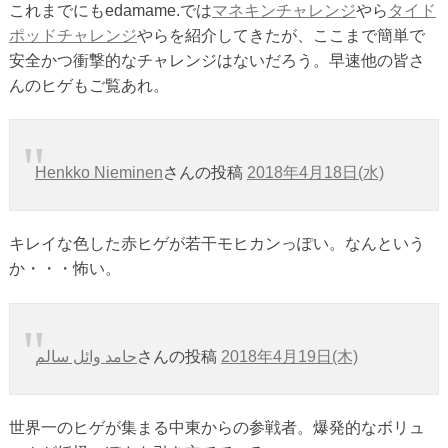
これまでにもedamame.では
マネキンチャレンジ
やら
タイド
ポッドチャレンジ
やらを紹介してきたが、ここまで簡単で
安全かつ衝撃的なチャレンジはないだろう。早速他の皆さ
んのヒゲもご覧あれ。
Henkko Nieminen
さんの投稿
2018年4月18日(水)
キレイな色した赤ヒゲが若干モヒカンっぽい。なんという
か・・・怖い。
حامد وائل سالم
‎さんの投稿
2018年4月19日(木)
世界一のヒゲが集まる中東からの参戦者。爆発的なボリュ