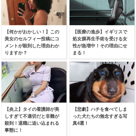
【何かがおかしい！】この
【医療の進歩】イギリスで
美女のセルフィー投稿にコ
処女膜再生手術を受ける女
メントが殺到した理由わか
性が急増中！その理由にせ
りますか？
まる！
【炎上】タイの看護師が美
【悲劇】ハチを食べてしま
しすぎて不適切だと非難が
った犬たちの無念すぎる写
殺到！退職に追い込まれる
真4選！
事態に！