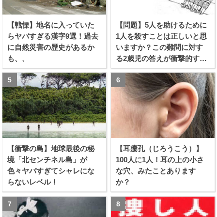
【戦慄】地名に入っていた
【問題】5人を助けるために
らヤバすぎる漢字9選！過去
1人を殺すことは正しいと思
に自然災害の歴史があるか
いますか？この難問に対す
も、、
る2歳児の答えが衝撃的すぎ
る！！
【衝撃の島】地球最後の秘
【耳瘻孔（じろうこう）】
境「北センチネル島」が
100人に1人！耳の上の小さ
色々ヤバすぎてシャレにな
な穴、みたことあります
らないレベル！
か？