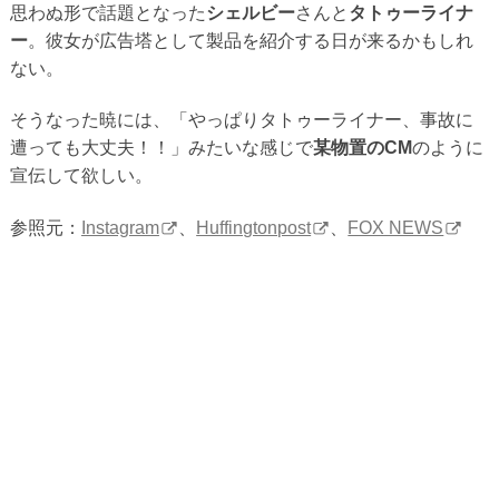
思わぬ形で話題となった
シェルビー
さんと
タトゥーライナ
ー
。彼女が広告塔として製品を紹介する日が来るかもしれ
ない。
そうなった暁には、「やっぱりタトゥーライナー、事故に
遭っても大丈夫！！」みたいな感じで
某物置のCM
のように
宣伝して欲しい。
参照元：
Instagram
、
Huffingtonpost
、
FOX NEWS