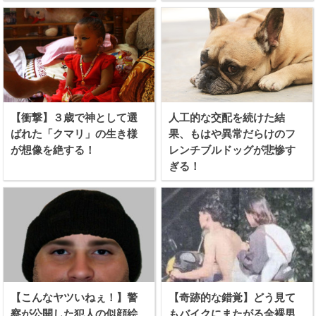
【衝撃】３歳で神として選
人工的な交配を続けた結
ばれた「クマリ」の生き様
果、もはや異常だらけのフ
が想像を絶する！
レンチブルドッグが悲惨す
ぎる！
【こんなヤツいねぇ！】警
【奇跡的な錯覚】どう見て
察が公開した犯人の似顔絵
もバイクにまたがる全裸男