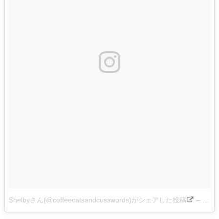
Shelbyさん(@coffeecatsandcusswords)がシェアした投稿
–
201