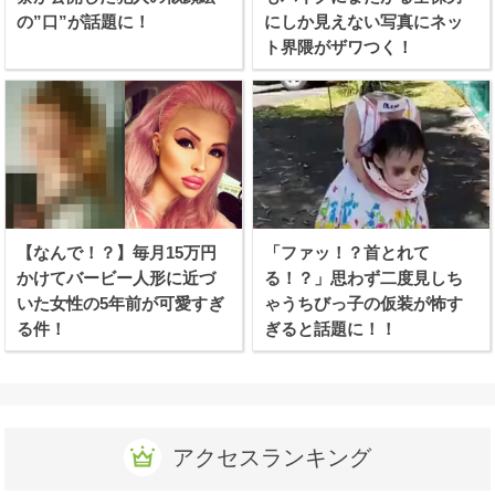
の”口”が話題に！
にしか見えない写真にネッ
ト界隈がザワつく！
【なんで！？】毎月15万円
「ファッ！？首とれて
かけてバービー人形に近づ
る！？」思わず二度見しち
いた女性の5年前が可愛すぎ
ゃうちびっ子の仮装が怖す
る件！
ぎると話題に！！
アクセスランキング