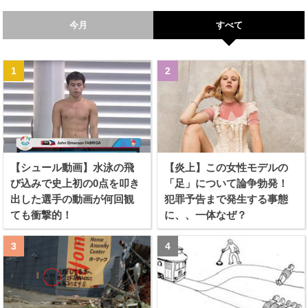
今月
すべて
【シュール動画】水泳の飛
【炎上】この女性モデルの
び込みで史上初の0点を叩き
「足」について論争勃発！
出した選手の動画が何回観
犯罪予告まで発生する事態
ても衝撃的！
に、、一体なぜ？