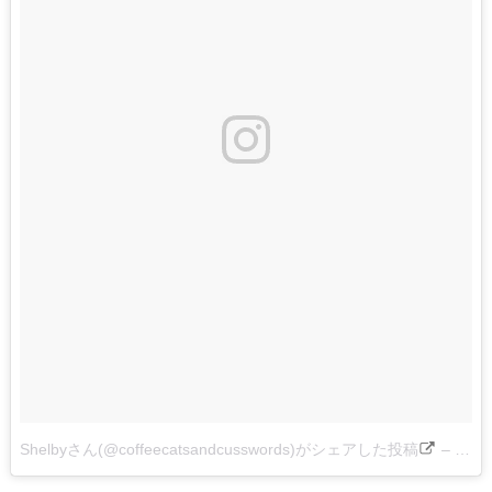
Shelbyさん(@coffeecatsandcusswords)がシェアした投稿
–
201