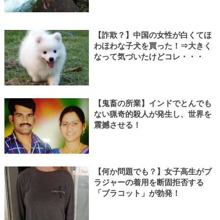
【詐欺？】中国の女性が白くてほ
わほわな子犬を買った！⇒大きく
なって気づいたけどコレ・・・
【鬼畜の所業】インドでとんでも
ない猟奇的殺人が発生し、世界を
震撼させる！
【何か問題でも？】女子高生がブ
ラジャーの着用を断固拒否する
「ブラコット」が勃発！