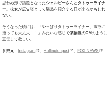
思わぬ形で話題となった
シェルビー
さんと
タトゥーライナ
ー
。彼女が広告塔として製品を紹介する日が来るかもしれ
ない。
そうなった暁には、「やっぱりタトゥーライナー、事故に
遭っても大丈夫！！」みたいな感じで
某物置のCM
のように
宣伝して欲しい。
参照元：
Instagram
、
Huffingtonpost
、
FOX NEWS