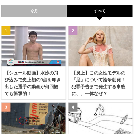
今月
すべて
【シュール動画】水泳の飛
【炎上】この女性モデルの
び込みで史上初の0点を叩き
「足」について論争勃発！
出した選手の動画が何回観
犯罪予告まで発生する事態
ても衝撃的！
に、、一体なぜ？