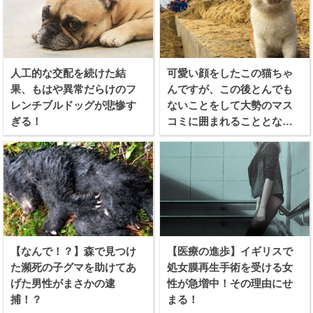
人工的な交配を続けた結
可愛い顔をしたこの猫ちゃ
果、もはや異常だらけのフ
んですが、この後とんでも
レンチブルドッグが悲惨す
ないことをして大勢のマス
ぎる！
コミに囲まれることとなり
ます
【なんで！？】森で見つけ
【医療の進歩】イギリスで
た瀕死の子グマを助けてあ
処女膜再生手術を受ける女
げた男性がまさかの逮
性が急増中！その理由にせ
捕！？
まる！