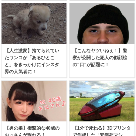
【人生激変】捨てられてい
【こんなヤツいねぇ！】警
たワンコが「あるひとこ
察が公開した犯人の似顔絵
と」をきっかけにインスタ
の”口”が話題に！
界の人気者に！
【男の娘】衝撃的な40歳の
【1分で死ねる】3Dプリンタ
おっさんが現れる！
で作成した「安楽死マシ