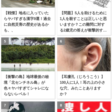
【戦慄】地名に入っていた
【問題】5人を助けるために
らヤバすぎる漢字9選！過去
1人を殺すことは正しいと思
に自然災害の歴史があるか
いますか？この難問に対す
も、、
る2歳児の答えが衝撃的すぎ
る！！
【衝撃の島】地球最後の秘
【耳瘻孔（じろうこう）】
境「北センチネル島」が
100人に1人！耳の上の小さ
色々ヤバすぎてシャレにな
な穴、みたことあります
らないレベル！
か？