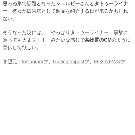
思わぬ形で話題となった
シェルビー
さんと
タトゥーライナ
ー
。彼女が広告塔として製品を紹介する日が来るかもしれ
ない。
そうなった暁には、「やっぱりタトゥーライナー、事故に
遭っても大丈夫！！」みたいな感じで
某物置のCM
のように
宣伝して欲しい。
参照元：
Instagram
、
Huffingtonpost
、
FOX NEWS