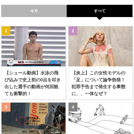
今月
すべて
【シュール動画】水泳の飛
【炎上】この女性モデルの
び込みで史上初の0点を叩き
「足」について論争勃発！
出した選手の動画が何回観
犯罪予告まで発生する事態
ても衝撃的！
に、、一体なぜ？