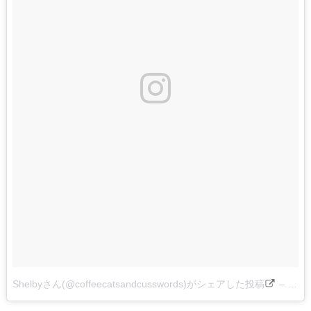
Shelbyさん(@coffeecatsandcusswords)がシェアした投稿
–
201