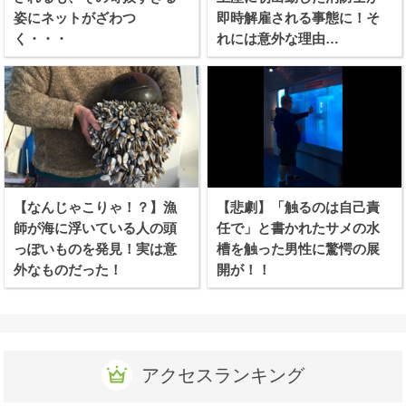
姿にネットがざわつ
即時解雇される事態に！そ
く・・・
れには意外な理由
が、、、！
【なんじゃこりゃ！？】漁
【悲劇】「触るのは自己責
師が海に浮いている人の頭
任で」と書かれたサメの水
っぽいものを発見！実は意
槽を触った男性に驚愕の展
外なものだった！
開が！！
アクセスランキング