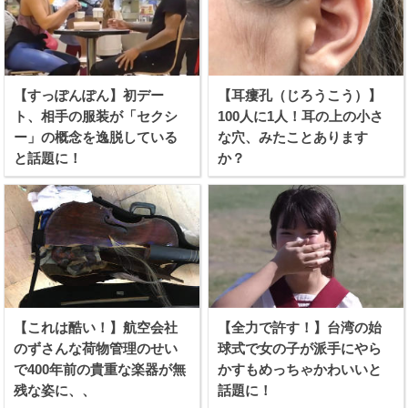
【すっぽんぽん】初デー
【耳瘻孔（じろうこう）】
ト、相手の服装が「セクシ
100人に1人！耳の上の小さ
ー」の概念を逸脱している
な穴、みたことあります
と話題に！
か？
【これは酷い！】航空会社
【全力で許す！】台湾の始
のずさんな荷物管理のせい
球式で女の子が派手にやら
で400年前の貴重な楽器が無
かすもめっちゃかわいいと
残な姿に、、
話題に！