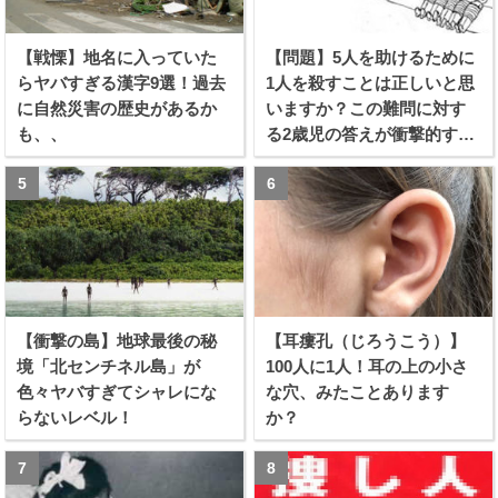
【戦慄】地名に入っていた
【問題】5人を助けるために
らヤバすぎる漢字9選！過去
1人を殺すことは正しいと思
に自然災害の歴史があるか
いますか？この難問に対す
も、、
る2歳児の答えが衝撃的すぎ
る！！
【衝撃の島】地球最後の秘
【耳瘻孔（じろうこう）】
境「北センチネル島」が
100人に1人！耳の上の小さ
色々ヤバすぎてシャレにな
な穴、みたことあります
らないレベル！
か？