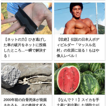
【ネットの力】ひき逃げし
【壮絶】伝説の日本人ボデ
た車の破片をネットに投稿
ィビルダー「マッスル北
したところ…一瞬で解決す
村」の生涯に迫る！もはや
る！
偉人レベル！
2000年前の白骨死体が発掘
【なんで？！】スイカを手
されるも、その奇抜すぎる
土産に初出勤した消防士が