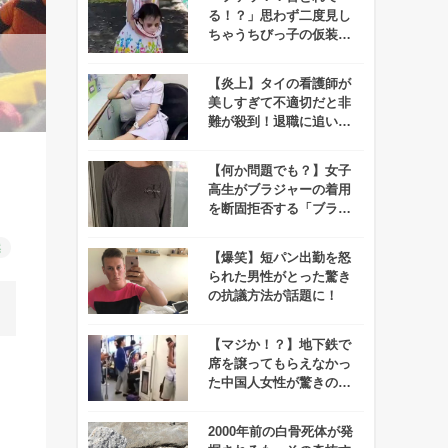
る！？」思わず二度見し
ちゃうちびっ子の仮装が
怖すぎると話題に！！
【炎上】タイの看護師が
美しすぎて不適切だと非
難が殺到！退職に追い込
まれる事態に！
【何か問題でも？】女子
高生がブラジャーの着用
を断固拒否する「ブラコ
ット」が勃発！
然
【爆笑】短パン出勤を怒
られた男性がとった驚き
の抗議方法が話題に！
【マジか！？】地下鉄で
席を譲ってもらえなかっ
た中国人女性が驚きの行
動に！
2000年前の白骨死体が発
。