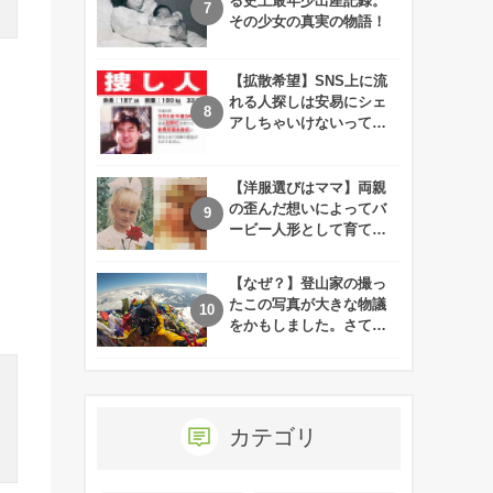
る史上最年少出産記録。
その少女の真実の物語！
【拡散希望】SNS上に流
れる人探しは安易にシェ
アしちゃいけないって知
ってた！？
【洋服選びはママ】両親
の歪んだ想いによってバ
ービー人形として育てら
れた娘の現在
【なぜ？】登山家の撮っ
たこの写真が大きな物議
をかもしました。さて、
あなたはその理由がわか
りますか？
カテゴリ