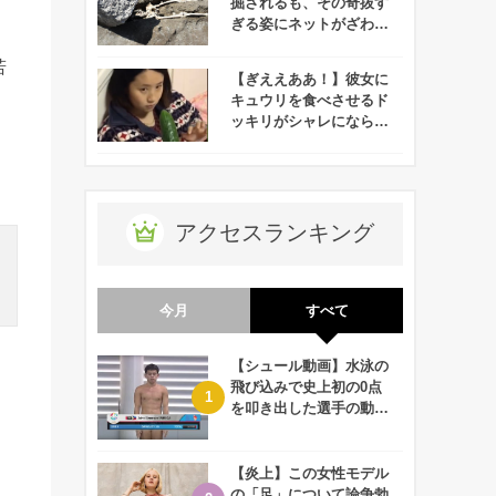
掘されるも、その奇抜す
ぎる姿にネットがざわつ
く・・・
若
【ぎええああ！】彼女に
キュウリを食べさせるド
ッキリがシャレにならな
くて速攻で別れるレベ
ル！！
アクセスランキング
今月
すべて
【シュール動画】水泳の
飛び込みで史上初の0点
を叩き出した選手の動画
が何回観ても衝撃的！
【炎上】この女性モデル
の「足」について論争勃