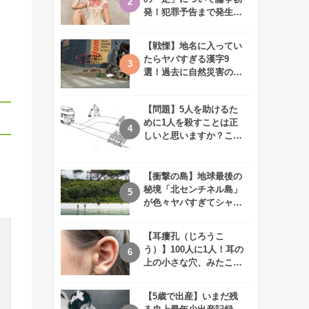
発！犯罪予告まで発生す
る事態に、、一体なぜ？
【戦慄】地名に入ってい
たらヤバすぎる漢字9
選！過去に自然災害の歴
史があるかも、、
【問題】5人を助けるた
めに1人を殺すことは正
しいと思いますか？この
難問に対する2歳児の答
えが衝撃的すぎる！！
【衝撃の島】地球最後の
秘境「北センチネル島」
が色々ヤバすぎてシャレ
にならないレベル！
【耳瘻孔（じろうこ
う）】100人に1人！耳の
上の小さな穴、みたこと
ありますか？
【5歳で出産】いまだ残