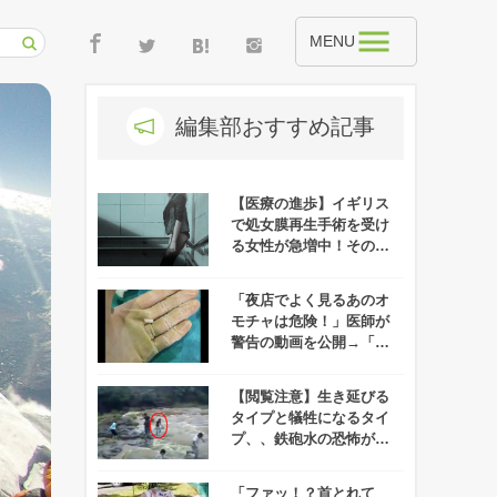
MENU
編集部おすすめ記事
【医療の進歩】イギリス
で処女膜再生手術を受け
る女性が急増中！その理
由にせまる！
「夜店でよく見るあのオ
モチャは危険！」医師が
警告の動画を公開→「気
の毒だけど笑っちゃ
う、、」と話題に！
【閲覧注意】生き延びる
タイプと犠牲になるタイ
プ、、鉄砲水の恐怖がよ
くわかる映像が衝撃的す
ぎる！
「ファッ！？首とれて