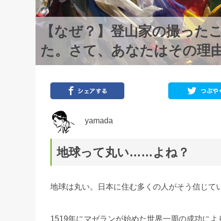
【なぜ？】登山家の撮った
た。さて、あなたはその理
yamada
地球って丸い……よね？
地球は丸い。日本に住む多くの人がそう信じて
1519年にマゼランが始めた世界一周の成功に