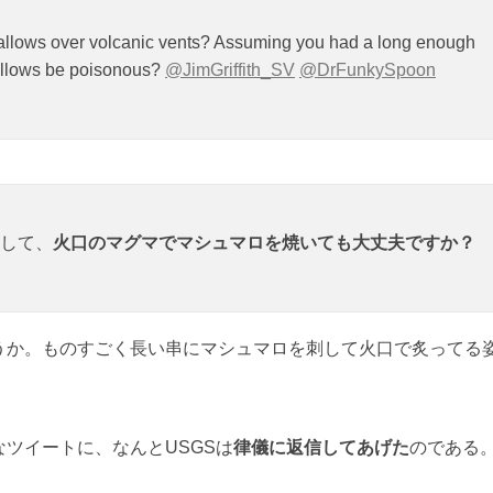
hmallows over volcanic vents? Assuming you had a long enough
mallows be poisonous?
@JimGriffith_SV
@DrFunkySpoon
して、
火口のマグマでマシュマロを焼いても大丈夫ですか？
うか。ものすごく長い串にマシュマロを刺して火口で炙ってる
ツイートに、なんとUSGSは
律儀に返信してあげた
のである