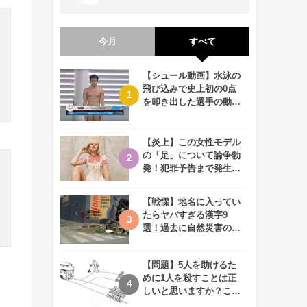
今月
すべて
【シュール動画】水泳の
飛び込みで史上初の0点
を叩き出した選手の動画
が何回観ても衝撃的！
【炎上】この女性モデル
の「足」について論争勃
発！犯罪予告まで発生す
る事態に、、一体なぜ？
【戦慄】地名に入ってい
たらヤバすぎる漢字9
選！過去に自然災害の歴
史があるかも、、
【問題】5人を助けるた
めに1人を殺すことは正
しいと思いますか？この
難問に対する2歳児の答