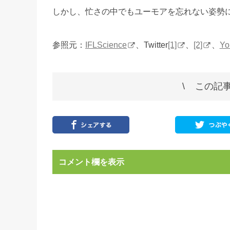
しかし、忙さの中でもユーモアを忘れない姿勢
参照元：
IFLScience
、Twitter
[1]
、
[2]
、
Yo
この記事
コメント欄を表示