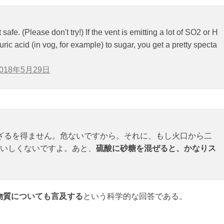
afe. (Please don't try!) If the vent is emitting a lot of SO2 or H
ric acid (in vog, for example) to sugar, you get a pretty specta
2018年5月29日
わざるを得ません。危ないですから。それに、もし火口から二
いしくないですよ。あと、
硫酸に砂糖を混ぜると、かなりス
物質についても言及する
という科学的な回答である。