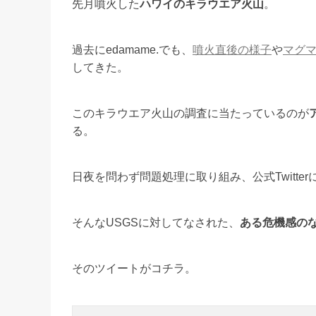
先月噴火した
ハワイのキラウエア火山
。
過去にedamame.でも、
噴火直後の様子
や
マグ
してきた。
このキラウエア火山の調査に当たっているのが
る。
日夜を問わず問題処理に取り組み、公式Twitte
そんなUSGSに対してなされた、
ある危機感の
そのツイートがコチラ。