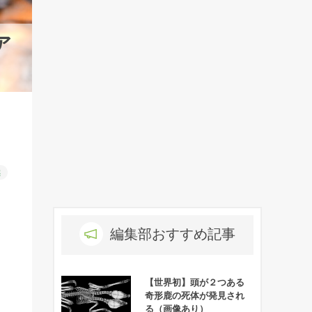
ア
然
編集部おすすめ記事
【世界初】頭が２つある
奇形鹿の死体が発見され
る（画像あり）