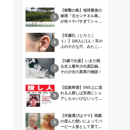
えが衝撃的すぎる！！
【衝撃の島】地球最後の
秘境「北センチネル島」
が色々ヤバすぎてシャレ
にならないレベル！
【耳瘻孔（じろうこ
う）】100人に1人！耳の
上の小さな穴、みたこと
ありますか？
【5歳で出産】いまだ残
る史上最年少出産記録。
その少女の真実の物語！
【拡散希望】SNS上に流
れる人探しは安易にシェ
アしちゃいけないって知
ってた！？
【洋服選びはママ】両親
の歪んだ想いによってバ
ービー人形として育てら