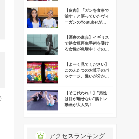
いいと話題に！
【皮肉】「ガンを食事で
治す」と謳っていたヴィ
ーガンのYoutuberがガ
ンで亡くなる
【医療の進歩】イギリス
で処女膜再生手術を受け
る女性が急増中！その理
由にせまる！
【よーく見てください】
このふたつのお菓子のパ
ッケージ、違いが分かり
ますか？
【そこ代われ！】”男性
姿
は目が離せない”筋トレ
動画が大人気！
。
アクセスランキング