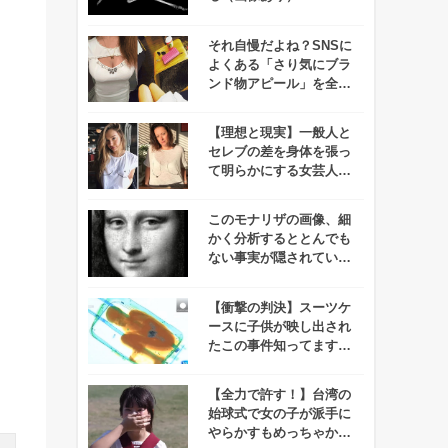
それ自慢だよね？SNSに
よくある「さり気にブラ
え
ンド物アピール」を全力
でぶった切るツイッター
アカウントが話題に！
【理想と現実】一般人と
セレブの差を身体を張っ
て明らかにする女芸人の
インスタがオモシロすぎ
ると話題に！
このモナリザの画像、細
かく分析するととんでも
ない事実が隠されている
んです・・・！
【衝撃の判決】スーツケ
ースに子供が映し出され
たこの事件知ってます
か？
【全力で許す！】台湾の
始球式で女の子が派手に
やらかすもめっちゃかわ