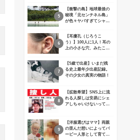
えが衝撃的すぎる！！
【衝撃の島】地球最後の
秘境「北センチネル島」
が色々ヤバすぎてシャレ
にならないレベル！
【耳瘻孔（じろうこ
う）】100人に1人！耳の
上の小さな穴、みたこと
ありますか？
【5歳で出産】いまだ残
る史上最年少出産記録。
その少女の真実の物語！
【拡散希望】SNS上に流
れる人探しは安易にシェ
アしちゃいけないって知
ってた！？
【洋服選びはママ】両親
の歪んだ想いによってバ
ービー人形として育てら