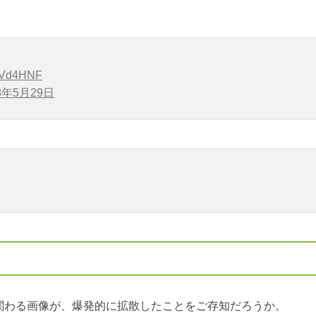
6oVd4HNF
8年5月29日
関わる画像が、爆発的に拡散したことをご存知だろうか。