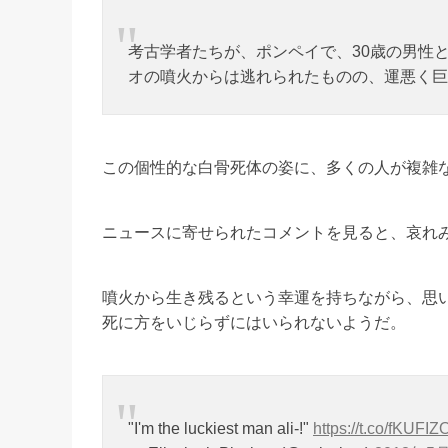
考古学者たちが、ポンペイで、30歳の男性
オの噴火からは逃れられたものの、運悪く巨
この個性的な白骨死体の姿に、多くの人が複雑
ニュースに寄せられたコメントを見ると、哀れ
噴火から生き残るという幸運を持ちながら、思
死に方をいじらずにはいられないようだ。
"I'm the luckiest man ali-!"
https://t.co/fKUFI