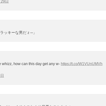
月29日
ラッキーな男だｚ─」
e whizz, how can this day get any w-
https://t.co/W1VUnUMVh
9日