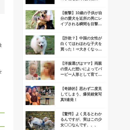
愕の展開が！！
【衝撃】10歳の子供が自
分の愛犬を近所の男にレ
イプされる瞬間を目撃す
る！
【詐欺？】中国の女性が
白くてほわほわな子犬を
倣
買った！⇒大きくなって
気づいたけどコレ・・・
【洋服選びはママ】両親
の歪んだ想いによってバ
を
ービー人形として育てら
れた娘の現在
【奇跡的】思わず二度見
してしまう、爆笑錯覚写
真9連発！
【驚愕】よく見るとわか
るんですが、実はこの少
女〇〇なんです、、、