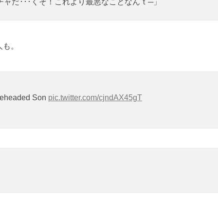
チャだ･･･くそ！これより最悪なことなんｔ─」
人も。
cubeheaded Son
pic.twitter.com/cjndAX45gT