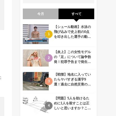
今月
すべて
【シュール動画】水泳の
飛び込みで史上初の0点
を叩き出した選手の動画
が何回観ても衝撃的！
【炎上】この女性モデル
の「足」について論争勃
発！犯罪予告まで発生す
る事態に、、一体なぜ？
【戦慄】地名に入ってい
た
たらヤバすぎる漢字9
選！過去に自然災害の歴
史があるかも、、
【問題】5人を助けるた
めに1人を殺すことは正
しいと思いますか？この
難問に対する2歳児の答