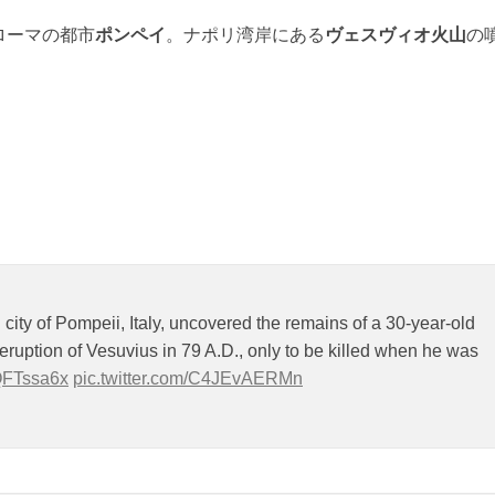
ローマの都市
ポンペイ
。ナポリ湾岸にある
ヴェスヴィオ火山
の
。
ity of Pompeii, Italy, uncovered the remains of a 30-year-old
eruption of Vesuvius in 79 A.D., only to be killed when he was
gQFTssa6x
pic.twitter.com/C4JEvAERMn