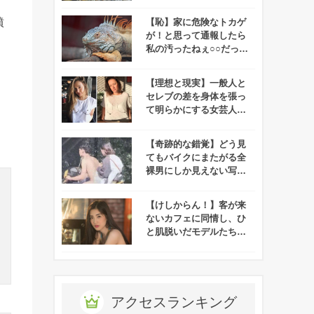
噴
【恥】家に危険なトカゲ
が！と思って通報したら
私の汚ったねぇ○○だった
でござる
【理想と現実】一般人と
セレブの差を身体を張っ
て明らかにする女芸人の
インスタがオモシロすぎ
ると話題に！
【奇跡的な錯覚】どう見
てもバイクにまたがる全
裸男にしか見えない写真
にネット界隈がザワつ
く！
【けしからん！】客が来
ないカフェに同情し、ひ
と肌脱いだモデルたち→
カフェオーナーが罪に問
われる事態に！
アクセスランキング