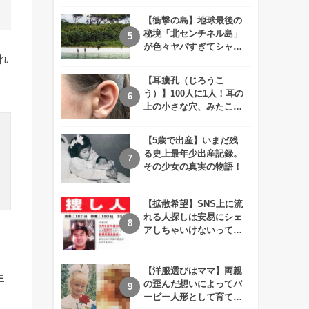
えが衝撃的すぎる！！
【衝撃の島】地球最後の
秘境「北センチネル島」
が色々ヤバすぎてシャレ
れ
にならないレベル！
【耳瘻孔（じろうこ
う）】100人に1人！耳の
上の小さな穴、みたこと
ありますか？
【5歳で出産】いまだ残
る史上最年少出産記録。
その少女の真実の物語！
【拡散希望】SNS上に流
れる人探しは安易にシェ
アしちゃいけないって知
ってた！？
【洋服選びはママ】両親
生
の歪んだ想いによってバ
ービー人形として育てら