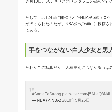
先月18日、米テキサス州サンタフェの高校で起
そして、5月24日に開催されたNBA第5戦（
が捧げられたのだが、NBA公式Twitterに投稿さ
である。
手をつながない白人少女と黒
それがこの写真だが、人種差別につながる点は
#SantaFeStrong
pic.twitter.com/j5ALaQ8N4L
— NBA (@NBA)
2018年5月25日