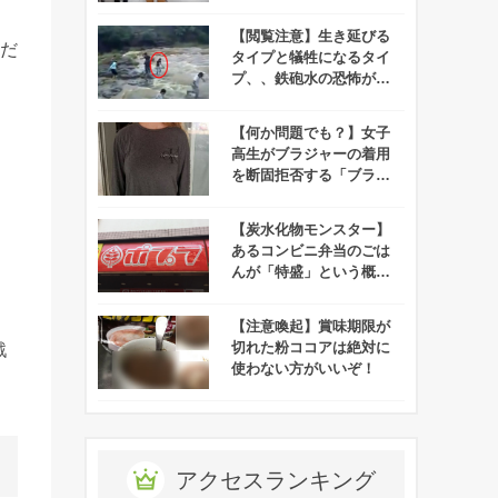
が物議をかもす！
【閲覧注意】生き延びる
うだ
タイプと犠牲になるタイ
プ、、鉄砲水の恐怖がよ
くわかる映像が衝撃的す
ぎる！
【何か問題でも？】女子
高生がブラジャーの着用
を断固拒否する「ブラコ
ット」が勃発！
【炭水化物モンスター】
あるコンビニ弁当のごは
んが「特盛」という概念
を超越していると話題
に！
【注意喚起】賞味期限が
切れた粉ココアは絶対に
戦
使わない方がいいぞ！
アクセスランキング