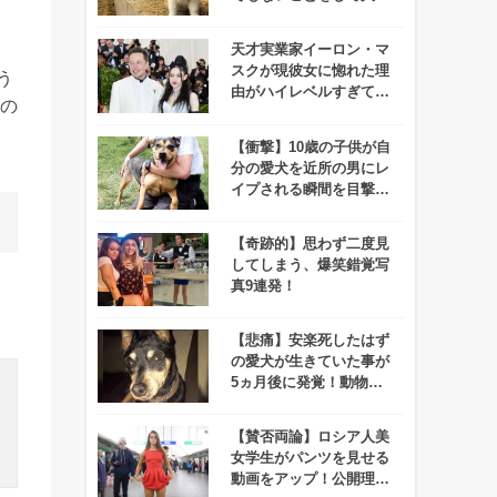
のマスコミに囲まれるこ
ととなります
天才実業家イーロン・マ
スクが現彼女に惚れた理
う
由がハイレベルすぎて誰
の
もついていけないと話題
に！
【衝撃】10歳の子供が自
分の愛犬を近所の男にレ
イプされる瞬間を目撃す
る！
【奇跡的】思わず二度見
してしまう、爆笑錯覚写
真9連発！
【悲痛】安楽死したはず
の愛犬が生きていた事が
5ヵ月後に発覚！動物病
院「殺せなかった…」
【賛否両論】ロシア人美
女学生がパンツを見せる
動画をアップ！公開理由