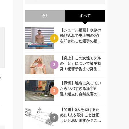
今月
すべて
【シュール動画】水泳の
飛び込みで史上初の0点
を叩き出した選手の動画
が何回観ても衝撃的！
【炎上】この女性モデル
の「足」について論争勃
発！犯罪予告まで発生す
る事態に、、一体なぜ？
る
【戦慄】地名に入ってい
たらヤバすぎる漢字9
選！過去に自然災害の歴
史があるかも、、
。
【問題】5人を助けるた
めに1人を殺すことは正
しいと思いますか？この
難問に対する2歳児の答