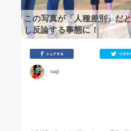
この写真が「人種差別」だ
し反論する事態に！
sugi