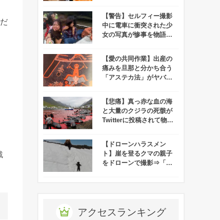
であることが判明！
【警告】セルフィー撮影
うだ
中に電車に衝突された少
女の写真が惨事を物語
る、、、
【愛の共同作業】出産の
痛みを旦那と分かち合う
「アステカ法」がヤバす
ぎて男性陣ドン引き！
【悲痛】真っ赤な血の海
と大量のクジラの死骸が
Twitterに投稿されて物議
をかもす！
【ドローンハラスメン
ト】崖を登るクマの親子
戦
をドローンで撮影⇒「ク
マがドローンを怖がって
る！」と批難殺到！
アクセスランキング