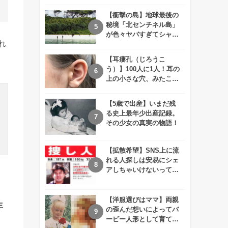
えが衝撃的すぎる！！
【衝撃の島】地球最後の
秘境「北センチネル島」
が色々ヤバすぎてシャレ
れ
にならないレベル！
【耳瘻孔（じろうこ
う）】100人に1人！耳の
上の小さな穴、みたこと
ありますか？
【5歳で出産】いまだ残
る史上最年少出産記録。
その少女の真実の物語！
【拡散希望】SNS上に流
れる人探しは安易にシェ
アしちゃいけないって知
ってた！？
【洋服選びはママ】両親
生
の歪んだ想いによってバ
ービー人形として育てら