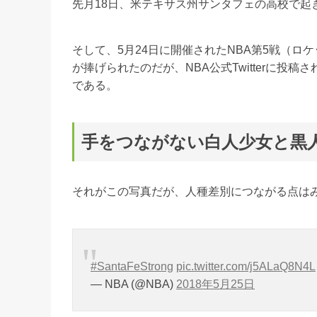
先月18日、米テキサス州サンタフェの高校で起
そして、5月24日に開催されたNBA第5戦（
が捧げられたのだが、NBA公式Twitterに投稿さ
である。
手をつながない白人少女と黒
それがこの写真だが、人種差別につながる点は
#SantaFeStrong
pic.twitter.com/j5ALaQ8N4L
— NBA (@NBA)
2018年5月25日