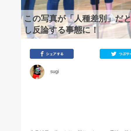
この写真が「人種差別」だ
し反論する事態に！
sugi