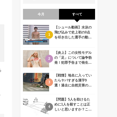
今月
すべて
【シュール動画】水泳の
飛び込みで史上初の0点
を叩き出した選手の動画
が何回観ても衝撃的！
【炎上】この女性モデル
の「足」について論争勃
発！犯罪予告まで発生す
る事態に、、一体なぜ？
る
【戦慄】地名に入ってい
たらヤバすぎる漢字9
選！過去に自然災害の歴
史があるかも、、
。
【問題】5人を助けるた
めに1人を殺すことは正
しいと思いますか？この
難問に対する2歳児の答