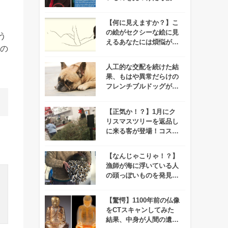
ある行動に！！
【何に見えますか？】こ
の絵がセクシーな絵に見
う
えるあなたには煩悩があ
の
ります。
人工的な交配を続けた結
果、もはや異常だらけの
フレンチブルドッグが悲
惨すぎる！
【正気か！？】1月にク
リスマスツリーを返品し
に来る客が登場！コスト
コの対応が話題に！
【なんじゃこりゃ！？】
漁師が海に浮いている人
の頭っぽいものを発見！
実は意外なものだった！
【驚愕】1100年前の仏像
をCTスキャンしてみた
結果、中身が人間の遺体