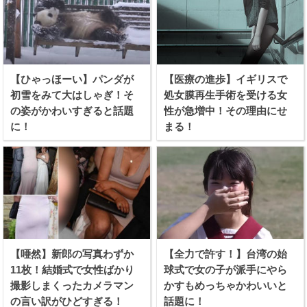
【ひゃっほーい】パンダが
【医療の進歩】イギリスで
初雪をみて大はしゃぎ！そ
処女膜再生手術を受ける女
の姿がかわいすぎると話題
性が急増中！その理由にせ
に！
まる！
【唖然】新郎の写真わずか
【全力で許す！】台湾の始
11枚！結婚式で女性ばかり
球式で女の子が派手にやら
撮影しまくったカメラマン
かすもめっちゃかわいいと
の言い訳がひどすぎる！
話題に！