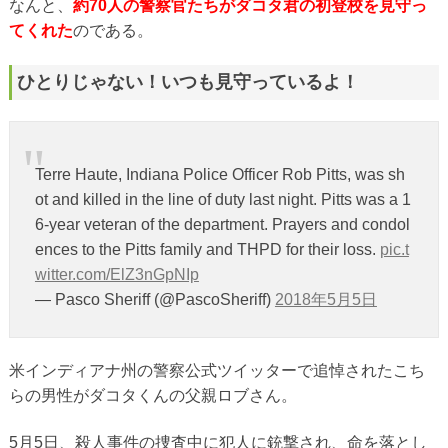
なんと、
約70人の警察官たちがダコタ君の初登校を見守っ
てくれた
のである。
ひとりじゃない！いつも見守っているよ！
Terre Haute, Indiana Police Officer Rob Pitts, was sh
ot and killed in the line of duty last night. Pitts was a 1
6-year veteran of the department. Prayers and condol
ences to the Pitts family and THPD for their loss.
pic.t
witter.com/ElZ3nGpNIp
— Pasco Sheriff (@PascoSheriff)
2018年5月5日
米インディアナ州の警察公式ツイッターで追悼されたこち
らの男性がダコタくんの父親ロブさん。
5月5日、殺人事件の捜査中に犯人に銃撃され、命を落とし