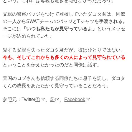
という。これには母親も驚きを隠せなかっただろう。
父親の警察バッジをつけて登校していたダコタ君は、同僚
の一人からSWATチームのバッジとTシャツを手渡される。
そこには
「いつも私たちが見守っているよ」
というメッセ
ージが込められていた。
愛する父親を失ったダコタ君だが、彼はひとりではない。
今も、そしてこれからも多くの人によって見守られている
ということを伝えたかったのだと同僚は話す。
天国のロブさんも信頼する同僚たちに息子を託し、ダコタ
くんの成長をあたたかく見守っていることだろう。
参照元：Twitter
①
、
②
、
Facebook