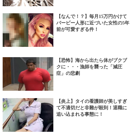
【なんで！？】毎月15万円かけて
バービー人形に近づいた女性の5年
前が可愛すぎる件！
【恐怖】海から出たら体がブクブ
クに・・・漁師を襲った「減圧
症」の悲劇
【炎上】タイの看護師が美しすぎ
て不適切だと非難が殺到！退職に
追い込まれる事態に！