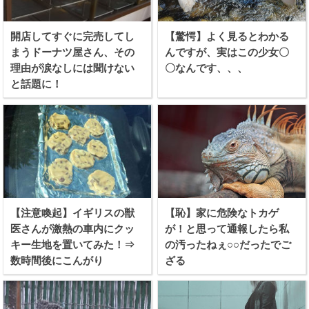
開店してすぐに完売してし
【驚愕】よく見るとわかる
まうドーナツ屋さん、その
んですが、実はこの少女〇
理由が涙なしには聞けない
〇なんです、、、
と話題に！
【注意喚起】イギリスの獣
【恥】家に危険なトカゲ
医さんが激熱の車内にクッ
が！と思って通報したら私
キー生地を置いてみた！⇒
の汚ったねぇ○○だったでご
数時間後にこんがり
ざる