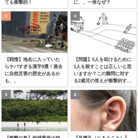
ても衝撃的！
に、、一体なぜ？
【戦慄】地名に入っていた
【問題】5人を助けるために
らヤバすぎる漢字9選！過去
1人を殺すことは正しいと思
に自然災害の歴史があるか
いますか？この難問に対す
も、、
る2歳児の答えが衝撃的すぎ
る！！
【衝撃の島】地球最後の秘
【耳瘻孔（じろうこう）】