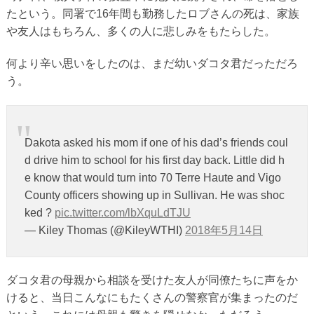
たという。同署で16年間も勤務したロブさんの死は、家族
や友人はもちろん、多くの人に悲しみをもたらした。
何より辛い思いをしたのは、まだ幼いダコタ君だっただろ
う。
Dakota asked his mom if one of his dad’s friends coul
d drive him to school for his first day back. Little did h
e know that would turn into 70 Terre Haute and Vigo
County officers showing up in Sullivan. He was shoc
ked ?
pic.twitter.com/lbXquLdTJU
— Kiley Thomas (@KileyWTHI)
2018年5月14日
ダコタ君の母親から相談を受けた友人が同僚たちに声をか
けると、当日こんなにもたくさんの警察官が集まったのだ