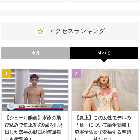
アクセスランキング
今月
すべて
【シュール動画】水泳の飛
【炎上】この女性モデルの
び込みで史上初の0点を叩き
「足」について論争勃発！
出した選手の動画が何回観
犯罪予告まで発生する事態
ても衝撃的！
に、、一体なぜ？