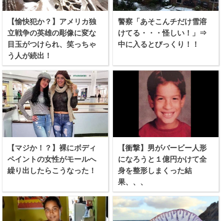
【愉快犯か？】アメリカ独
警察「あそこんチだけ雪溶
立戦争の英雄の彫像に変な
けてる・・・怪しい！」⇒
目玉がつけられ、笑っちゃ
中に入るとびっくり！！
う人が続出！
【マジか！？】裸にボディ
【衝撃】男がバービー人形
ペイントの女性がモールへ
になろうと１億円かけて全
繰り出したらこうなった！
身を整形しまくった結
果、、、