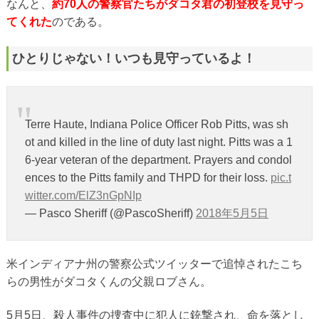
なんと、
約70人の警察官たちがダコタ君の初登校を見守っ
てくれた
のである。
ひとりじゃない！いつも見守っているよ！
Terre Haute, Indiana Police Officer Rob Pitts, was sh
ot and killed in the line of duty last night. Pitts was a 1
6-year veteran of the department. Prayers and condol
ences to the Pitts family and THPD for their loss.
pic.t
witter.com/ElZ3nGpNIp
— Pasco Sheriff (@PascoSheriff)
2018年5月5日
米インディアナ州の警察公式ツイッターで追悼されたこち
らの男性がダコタくんの父親ロブさん。
5月5日、殺人事件の捜査中に犯人に銃撃され、命を落とし