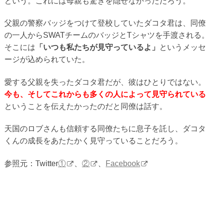
という。これには母親も驚きを隠せなかっただろう。
父親の警察バッジをつけて登校していたダコタ君は、同僚
の一人からSWATチームのバッジとTシャツを手渡される。
そこには
「いつも私たちが見守っているよ」
というメッセ
ージが込められていた。
愛する父親を失ったダコタ君だが、彼はひとりではない。
今も、そしてこれからも多くの人によって見守られている
ということを伝えたかったのだと同僚は話す。
天国のロブさんも信頼する同僚たちに息子を託し、ダコタ
くんの成長をあたたかく見守っていることだろう。
参照元：Twitter
①
、
②
、
Facebook