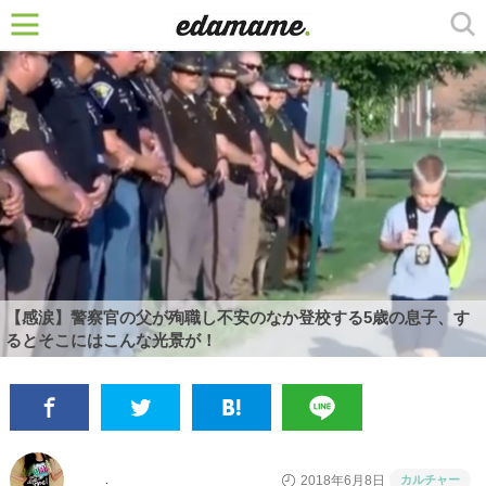
【感涙】警察官の父が殉職し不安のなか登校する5歳の息子、す
るとそこにはこんな光景が！
カルチャー
2018年6月8日