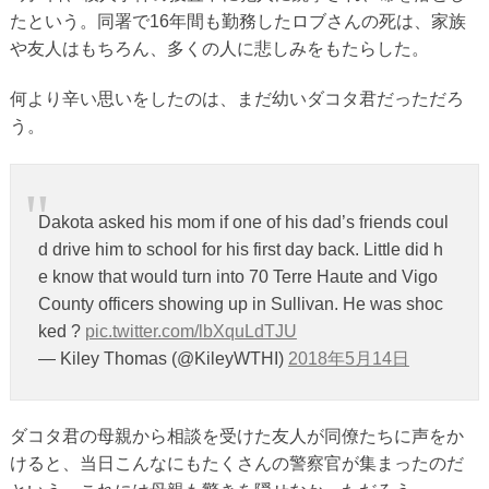
たという。同署で16年間も勤務したロブさんの死は、家族
や友人はもちろん、多くの人に悲しみをもたらした。
何より辛い思いをしたのは、まだ幼いダコタ君だっただろ
う。
Dakota asked his mom if one of his dad’s friends coul
d drive him to school for his first day back. Little did h
e know that would turn into 70 Terre Haute and Vigo
County officers showing up in Sullivan. He was shoc
ked ?
pic.twitter.com/lbXquLdTJU
— Kiley Thomas (@KileyWTHI)
2018年5月14日
ダコタ君の母親から相談を受けた友人が同僚たちに声をか
けると、当日こんなにもたくさんの警察官が集まったのだ