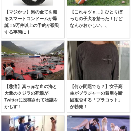
【マジかッ】男の全てを測
【これキツｎ…】ひとりぼ
るスマートコンドームが爆
っちの子犬を拾った！けど
誕！9万件以上の予約が殺到
なんかおかしい、、
する事態に！
【悲痛】真っ赤な血の海と
【何か問題でも？】女子高
大量のクジラの死骸が
生がブラジャーの着用を断
Twitterに投稿されて物議を
固拒否する「ブラコット」
かもす！
が勃発！