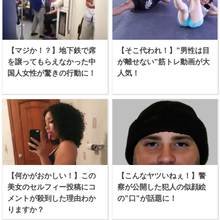
【マジか！？】地下鉄で席
【そこ代われ！】”男性は目
を譲ってもらえなかった中
が離せない”筋トレ動画が大
国人女性が驚きの行動に！
人気！
【何かがおかしい！】この
【こんなヤツいねぇ！】警
美女のセルフィー投稿にコ
察が公開した犯人の似顔絵
メントが殺到した理由わか
の”口”が話題に！
りますか？