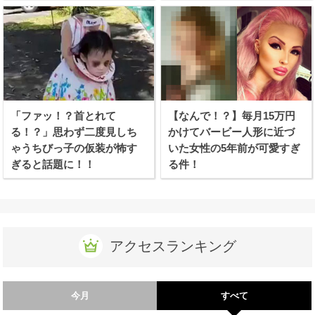
「ファッ！？首とれて
【なんで！？】毎月15万円
る！？」思わず二度見しち
かけてバービー人形に近づ
ゃうちびっ子の仮装が怖す
いた女性の5年前が可愛すぎ
ぎると話題に！！
る件！
アクセスランキング
今月
すべて