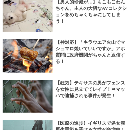
【男人的珍藏が…】もこもこわん
ちゃん、主人の大切なAVコレクシ
ョンをめちゃくちゃにしてしま
う！
【神対応】「キラウエア火山でマ
シュマロ焼いていいですか」アホ
質問に政府機関がちゃんと返信す
る！
【狂気】テキサスの男がフェンス
を女性に見立ててレイプ！⇒マッ
ハで逮捕される事件が発生！
【医療の進歩】イギリスで処女膜
再生手術を受ける女性が急増中！