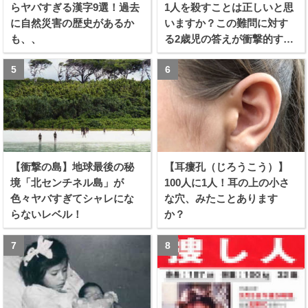
らヤバすぎる漢字9選！過去
1人を殺すことは正しいと思
に自然災害の歴史があるか
いますか？この難問に対す
も、、
る2歳児の答えが衝撃的すぎ
る！！
【衝撃の島】地球最後の秘
【耳瘻孔（じろうこう）】
境「北センチネル島」が
100人に1人！耳の上の小さ
色々ヤバすぎてシャレにな
な穴、みたことあります
らないレベル！
か？