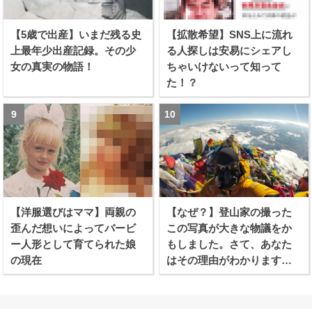
【5歳で出産】いまだ残る史
【拡散希望】SNS上に流れ
上最年少出産記録。その少
る人探しは安易にシェアし
女の真実の物語！
ちゃいけないって知って
た！？
【洋服選びはママ】両親の
【なぜ？】登山家の撮った
歪んだ想いによってバービ
この写真が大きな物議をか
ー人形として育てられた娘
もしました。さて、あなた
の現在
はその理由がわかります
か？