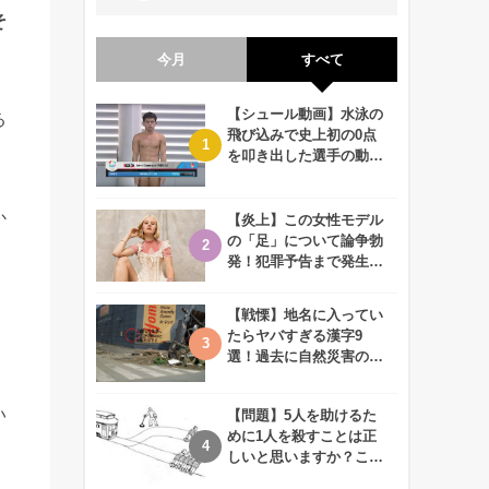
そ
今月
すべて
【シュール動画】水泳の
る
飛び込みで史上初の0点
を叩き出した選手の動画
が何回観ても衝撃的！
か
【炎上】この女性モデル
の「足」について論争勃
発！犯罪予告まで発生す
る事態に、、一体なぜ？
【戦慄】地名に入ってい
たらヤバすぎる漢字9
選！過去に自然災害の歴
史があるかも、、
い
【問題】5人を助けるた
めに1人を殺すことは正
しいと思いますか？この
難問に対する2歳児の答