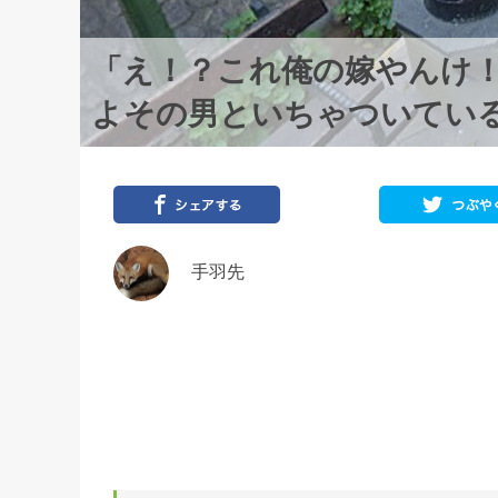
「え！？これ俺の嫁やんけ
よその男といちゃついてい
手羽先