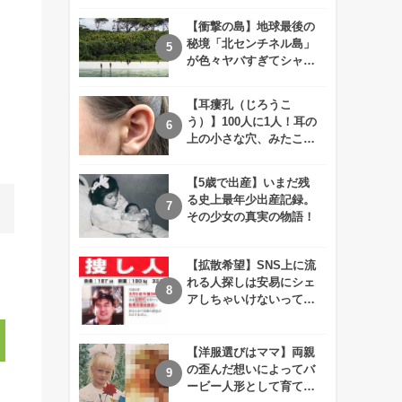
えが衝撃的すぎる！！
。
【衝撃の島】地球最後の
秘境「北センチネル島」
が色々ヤバすぎてシャレ
にならないレベル！
【耳瘻孔（じろうこ
う）】100人に1人！耳の
上の小さな穴、みたこと
ありますか？
【5歳で出産】いまだ残
る史上最年少出産記録。
その少女の真実の物語！
【拡散希望】SNS上に流
れる人探しは安易にシェ
アしちゃいけないって知
ってた！？
【洋服選びはママ】両親
の歪んだ想いによってバ
ービー人形として育てら