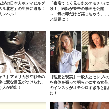
伝説の日本人ボディビルダ
「夜店でよく見るあのオモチャは
スル北村」の生涯に迫る！
険！」医師が警告の動画を公開
人レベル！
→「気の毒だけど笑っちゃう、、
と話題に！
か？】アメリカ独立戦争の
【理想と現実】一般人とセレブの
像に変な目玉がつけられ、
を身体を張って明らかにする女芸
う人が続出！
のインスタがオモシロすぎると話
に！