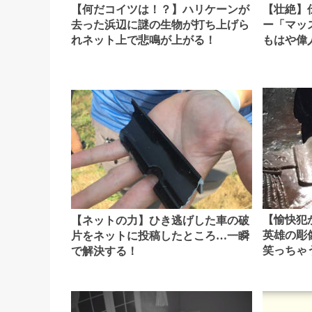
【壮絶】
【何だコイツは！？】ハリケーンが
ー「マッ
去った浜辺に謎の生物が打ち上げら
もはや偉
れネット上で悲鳴が上がる！
【愉快犯
【ネットの力】ひき逃げした車の破
英雄の彫
片をネットに投稿したところ…一瞬
笑っちゃ
で解決する！