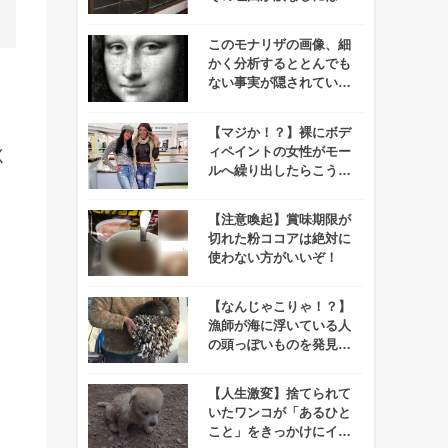
けないと話題に！
このモナリザの画像、細
かく分析するととんでも
ない事実が隠されている
んです・・・！
【マジか！？】裸にボデ
ィペイントの女性がモー
く
ルへ繰り出したらこうな
った！
【注意喚起】賞味期限が
切れた粉ココアは絶対に
使わない方がいいぞ！
【なんじゃこりゃ！？】
漁師が海に浮いている人
の頭っぽいものを発見！
実は意外なものだった！
【人生激変】捨てられて
いたワンコが「あるひと
こと」をきっかけにイン