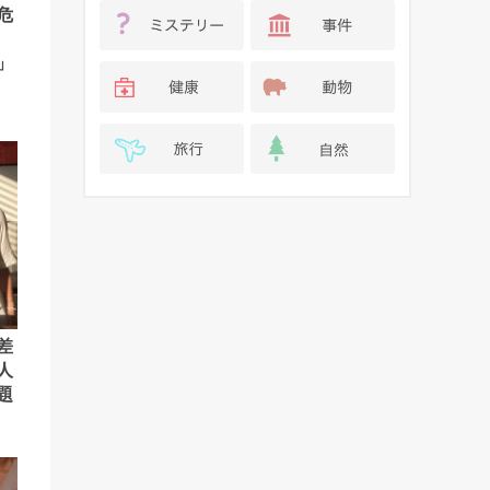
危
」
差
人
題