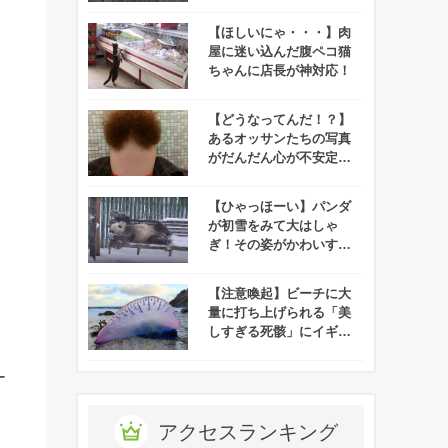
スタ界の人気者に！
【ほしいにゃ・・・】肉
屋に迷い込んだ腹ペコ猫
ちゃんに店長が神対応！
【どうなってんだ！？】
あるオッサンたちの写真
がだんだん心が不安定に
なってくると話題に！！
【ひゃっほーい】パンダ
が初雪をみて大はしゃ
ぎ！その姿がかわいすぎ
ると話題に！
【注意喚起】ビーチに大
量に打ち上げられる「美
しすぎる死骸」にイギリ
ス政府が警告！
ー
アクセスランキング