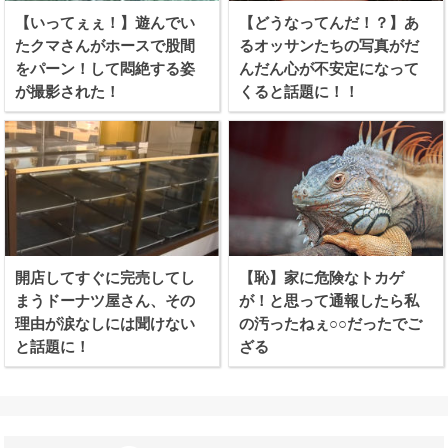
【いってぇぇ！】遊んでい
【どうなってんだ！？】あ
たクマさんがホースで股間
るオッサンたちの写真がだ
をパーン！して悶絶する姿
んだん心が不安定になって
が撮影された！
くると話題に！！
開店してすぐに完売してし
【恥】家に危険なトカゲ
まうドーナツ屋さん、その
が！と思って通報したら私
理由が涙なしには聞けない
の汚ったねぇ○○だったでご
と話題に！
ざる