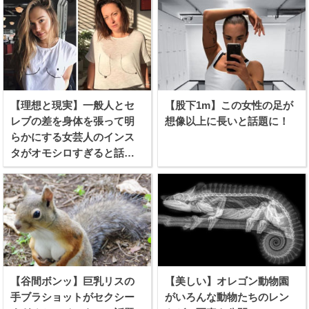
【理想と現実】一般人とセ
【股下1m】この女性の足が
レブの差を身体を張って明
想像以上に長いと話題に！
らかにする女芸人のインス
タがオモシロすぎると話題
に！
【谷間ボンッ】巨乳リスの
【美しい】オレゴン動物園
手ブラショットがセクシー
がいろんな動物たちのレン