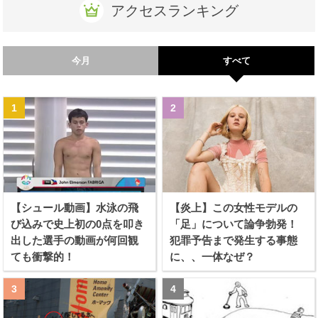
アクセスランキング
今月
すべて
【シュール動画】水泳の飛
【炎上】この女性モデルの
び込みで史上初の0点を叩き
「足」について論争勃発！
出した選手の動画が何回観
犯罪予告まで発生する事態
ても衝撃的！
に、、一体なぜ？