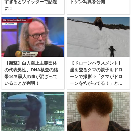
すぎるとツイッターで話題
トゲン写真を公開
に！
【衝撃】白人至上主義団体
【ドローンハラスメント】
の代表男性、DNA検査の結
崖を登るクマの親子をドロ
果14％黒人の血が混ざって
ーンで撮影⇒「クマがドロ
いることが判明！
ーンを怖がってる！」と批
難殺到！