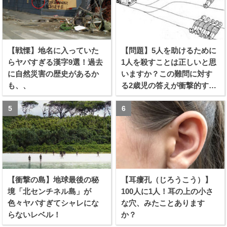
【戦慄】地名に入っていた
【問題】5人を助けるために
らヤバすぎる漢字9選！過去
1人を殺すことは正しいと思
に自然災害の歴史があるか
いますか？この難問に対す
も、、
る2歳児の答えが衝撃的すぎ
る！！
【衝撃の島】地球最後の秘
【耳瘻孔（じろうこう）】
境「北センチネル島」が
100人に1人！耳の上の小さ
色々ヤバすぎてシャレにな
な穴、みたことあります
らないレベル！
か？