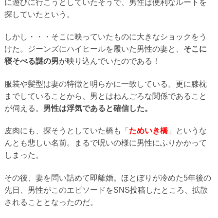
に遊びに行こうとしていたそうで、男性は便利なルートを
探していたという。
しかし・・・そこに映っていたものに大きなショックをう
けた。ジーンズにハイヒールを履いた男性の妻と、
そこに
寝そべる謎の男
が映り込んでいたのである！
服装や髪型は妻の特徴と明らかに一致している。更に膝枕
までしていることから、男とはねんごろな関係であること
が伺える。
男性は浮気であると確信した。
皮肉にも、探そうとしていた橋も「
ためいき橋
」というな
んとも悲しい名前。まるで呪いの様に男性にふりかかって
しまった。
その後、妻を問い詰めて即離婚。ほとぼりが冷めた5年後の
先日、男性がこのエピソードをSNS投稿したところ、拡散
されることとなったのだ。