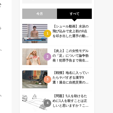
そ
今月
すべて
【シュール動画】水泳の
る
飛び込みで史上初の0点
を叩き出した選手の動画
が何回観ても衝撃的！
か
【炎上】この女性モデル
の「足」について論争勃
発！犯罪予告まで発生す
る事態に、、一体なぜ？
【戦慄】地名に入ってい
たらヤバすぎる漢字9
選！過去に自然災害の歴
史があるかも、、
い
【問題】5人を助けるた
めに1人を殺すことは正
しいと思いますか？この
難問に対する2歳児の答