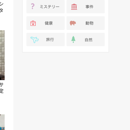
シ
タ
サ
定