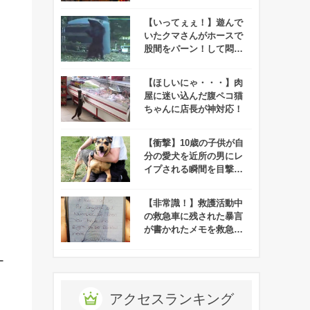
あなたはその理由がわか
りますか？
【いってぇぇ！】遊んで
いたクマさんがホースで
股間をパーン！して悶絶
する姿が撮影された！
【ほしいにゃ・・・】肉
屋に迷い込んだ腹ペコ猫
ちゃんに店長が神対応！
【衝撃】10歳の子供が自
分の愛犬を近所の男にレ
イプされる瞬間を目撃す
る！
【非常識！】救護活動中
の救急車に残された暴言
が書かれたメモを救急隊
員が拡散⇒26歳女がマッ
ハで逮捕される！
ー
アクセスランキング