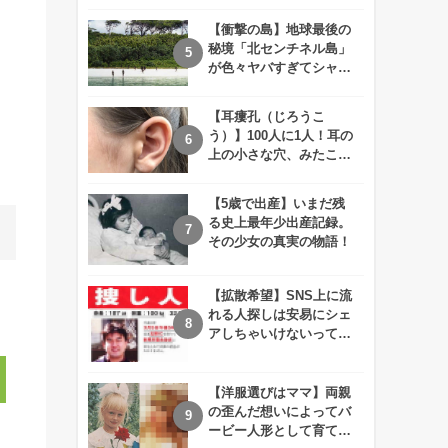
えが衝撃的すぎる！！
。
【衝撃の島】地球最後の
秘境「北センチネル島」
が色々ヤバすぎてシャレ
にならないレベル！
【耳瘻孔（じろうこ
う）】100人に1人！耳の
上の小さな穴、みたこと
ありますか？
【5歳で出産】いまだ残
る史上最年少出産記録。
その少女の真実の物語！
【拡散希望】SNS上に流
れる人探しは安易にシェ
アしちゃいけないって知
ってた！？
【洋服選びはママ】両親
の歪んだ想いによってバ
ービー人形として育てら