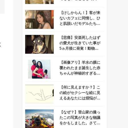
のマスコミに囲まれるこ
ととなります
【けしからん！】客が来
ないカフェに同情し、ひ
と肌脱いだモデルたち→
カフェオーナーが罪に問
われる事態に！
【悲痛】安楽死したはず
の愛犬が生きていた事が
く
5ヵ月後に発覚！動物病
院「殺せなかった…」
【画像アリ】羊水の膜に
覆われたまま誕生した赤
ちゃんが神秘的すぎると
話題に！
【何に見えますか？】こ
の絵がセクシーな絵に見
えるあなたには煩悩があ
ります。
【なぜ？】登山家の撮っ
たこの写真が大きな物議
をかもしました。さて、