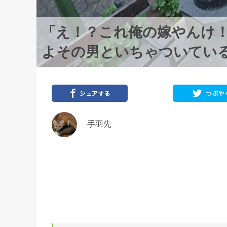
「え！？これ俺の嫁やんけ
よその男といちゃついてい
手羽先