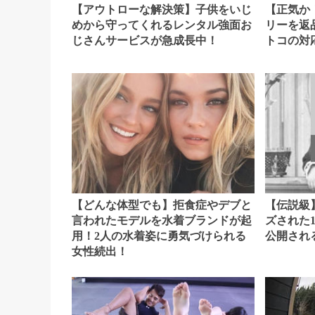
【アウトローな解決策】子供をいじ
【正気か
めから守ってくれるレンタル強面お
リーを返
じさんサービスが急成長中！
トコの対
【どんな体型でも】拒食症やデブと
【伝説級
言われたモデルを水着ブランドが起
ズされた
用！2人の水着姿に勇気づけられる
公開され
女性続出！