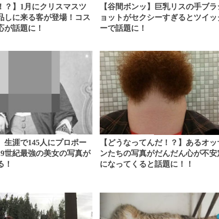
！？】1月にクリスマスツ
【谷間ボンッ】巨乳リスの手ブラ
品しに来る客が登場！コス
ョットがセクシーすぎるとツイッ
応が話題に！
ーで話題に！
】生涯で145人にプロポー
【どうなってんだ！？】あるオッ
19世紀最強の美女の写真が
ンたちの写真がだんだん心が不安
る！
になってくると話題に！！