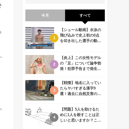
そ
今月
すべて
【シュール動画】水泳の
る
飛び込みで史上初の0点
を叩き出した選手の動画
が何回観ても衝撃的！
か
【炎上】この女性モデル
の「足」について論争勃
発！犯罪予告まで発生す
る事態に、、一体なぜ？
【戦慄】地名に入ってい
たらヤバすぎる漢字9
選！過去に自然災害の歴
史があるかも、、
い
【問題】5人を助けるた
めに1人を殺すことは正
しいと思いますか？この
難問に対する2歳児の答