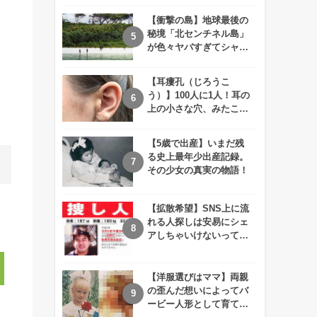
えが衝撃的すぎる！！
。
【衝撃の島】地球最後の
秘境「北センチネル島」
が色々ヤバすぎてシャレ
にならないレベル！
【耳瘻孔（じろうこ
う）】100人に1人！耳の
上の小さな穴、みたこと
ありますか？
【5歳で出産】いまだ残
る史上最年少出産記録。
その少女の真実の物語！
【拡散希望】SNS上に流
れる人探しは安易にシェ
アしちゃいけないって知
ってた！？
【洋服選びはママ】両親
の歪んだ想いによってバ
ービー人形として育てら