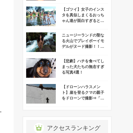
事で溶岩に飲み込まれる
映像が撮れたらしい！
【ゴツイ】女子のインス
タを真似しまくるおっち
ゃん達が面白すぎると話
題に！
ニュージーランドの聖な
る火山でプレイボーイモ
デルがヌード撮影！！→
マオリ族がマジギレ！！
【悲劇】ハチを食べてし
まった犬たちの無念すぎ
る写真4選！
【ドローンハラスメン
ト】崖を登るクマの親子
をドローンで撮影⇒「ク
マがドローンを怖がって
る！」と批難殺到！
ー
アクセスランキング