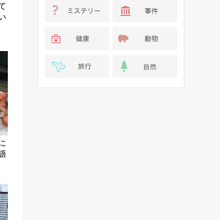
て
い
に
語