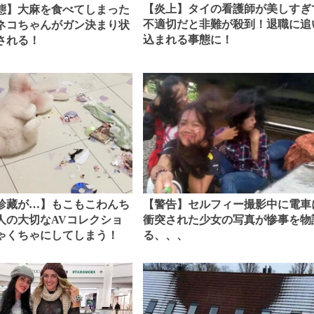
【炎上】タイの看護師が美しすぎ
態】大麻を食べてしまった
不適切だと非難が殺到！退職に追
ネコちゃんがガン決まり状
込まれる事態に！
される！
珍藏が…】もこもこわんち
【警告】セルフィー撮影中に電車
人の大切なAVコレクショ
衝突された少女の写真が惨事を物
ゃくちゃにしてしまう！
る、、、