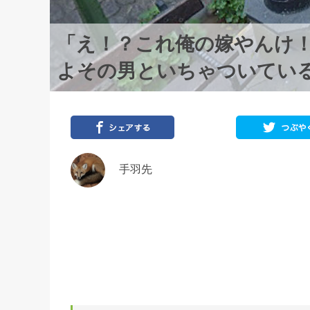
「え！？これ俺の嫁やんけ
よその男といちゃついてい
手羽先