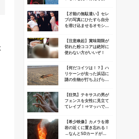
ある行動に！！
【才能の無駄遣い】セレ
ブの写真にひたすら自分
を溶け込ませるオモシロ
野郎がインスタで話題
に！
【注意喚起】賞味期限が
切れた粉ココアは絶対に
く
使わない方がいいぞ！
【何だコイツは！？】ハ
リケーンが去った浜辺に
謎の生物が打ち上げられ
ネット上で悲鳴が上が
る！
【狂気】テキサスの男が
フェンスを女性に見立て
てレイプ！⇒マッハで逮
捕される事件が発生！
【希少映像】カメラを溶
岩の近くに置き忘れる！
→なんとSDカードが無