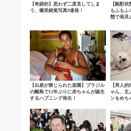
【奇跡的】思わず二度見してしま
【酩酊状
う、爆笑錯覚写真9連発！
もふもふ
態で発見
【出産が禁じられた楽園】ブラジル
【男人的
の離島で12年ぶりに赤ちゃんが誕生
ゃん、主
するハプニング発生！
ンをめち