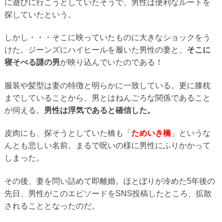
に遊びに行こうとしていたそうで、男性は便利なルートを
探していたという。
しかし・・・そこに映っていたものに大きなショックをう
けた。ジーンズにハイヒールを履いた男性の妻と、
そこに
寝そべる謎の男
が映り込んでいたのである！
服装や髪型は妻の特徴と明らかに一致している。更に膝枕
までしていることから、男とはねんごろな関係であること
が伺える。
男性は浮気であると確信した。
皮肉にも、探そうとしていた橋も「
ためいき橋
」というな
んとも悲しい名前。まるで呪いの様に男性にふりかかって
しまった。
その後、妻を問い詰めて即離婚。ほとぼりが冷めた5年後の
先日、男性がこのエピソードをSNS投稿したところ、拡散
されることとなったのだ。