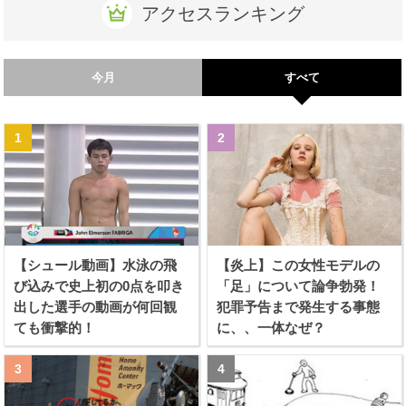
アクセスランキング
今月
すべて
【シュール動画】水泳の飛
【炎上】この女性モデルの
び込みで史上初の0点を叩き
「足」について論争勃発！
出した選手の動画が何回観
犯罪予告まで発生する事態
ても衝撃的！
に、、一体なぜ？