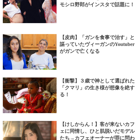
モシロ野郎がインスタで話題に！
【皮肉】「ガンを食事で治す」と
謳っていたヴィーガンのYoutuber
がガンで亡くなる
【衝撃】３歳で神として選ばれた
「クマリ」の生き様が想像を絶す
る！
【けしからん！】客が来ないカフ
ェに同情し、ひと肌脱いだモデル
たち→カフェオーナーが罪に問わ