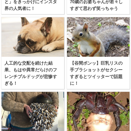
と」をきっかけにインスタ
70歳のお婆ちゃんが若々し
界の人気者に！
すぎて思わず笑っちゃう
人工的な交配を続けた結
【谷間ボンッ】巨乳リスの
果、もはや異常だらけのフ
手ブラショットがセクシー
レンチブルドッグが悲惨す
すぎるとツイッターで話題
ぎる！
に！