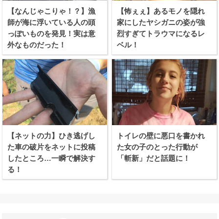
【なんじゃこりゃ！？】漁
【怖ぇぇ】あるモノを隠れ
師が海に浮いている人の頭
家にしたヤシガニの姿が強
っぽいものを発見！実は意
烈すぎてトラウマになるレ
外なものだった！
ベル！
【ネットの力】ひき逃げし
トイレの壁に悪口を書かれ
た車の破片をネットに投稿
た女の子のとった行動が
したところ…一瞬で解決す
「斬新」だと話題に！
る！