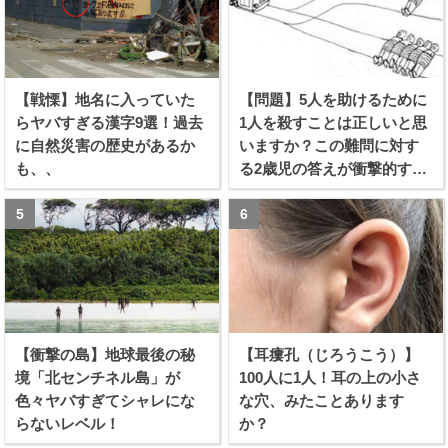
【戦慄】地名に入っていた
【問題】5人を助けるために
らヤバすぎる漢字9選！過去
1人を殺すことは正しいと思
に自然災害の歴史があるか
いますか？この難問に対す
も、、
る2歳児の答えが衝撃的すぎ
る！！
【衝撃の島】地球最後の秘
【耳瘻孔（じろうこう）】
境「北センチネル島」が
100人に1人！耳の上の小さ
色々ヤバすぎてシャレにな
な穴、みたことあります
らないレベル！
か？