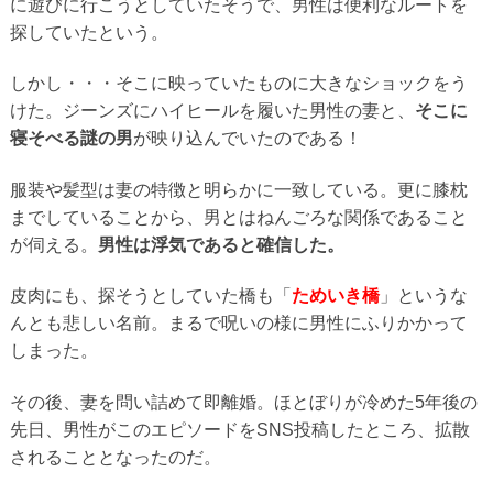
に遊びに行こうとしていたそうで、男性は便利なルートを
探していたという。
しかし・・・そこに映っていたものに大きなショックをう
けた。ジーンズにハイヒールを履いた男性の妻と、
そこに
寝そべる謎の男
が映り込んでいたのである！
服装や髪型は妻の特徴と明らかに一致している。更に膝枕
までしていることから、男とはねんごろな関係であること
が伺える。
男性は浮気であると確信した。
皮肉にも、探そうとしていた橋も「
ためいき橋
」というな
んとも悲しい名前。まるで呪いの様に男性にふりかかって
しまった。
その後、妻を問い詰めて即離婚。ほとぼりが冷めた5年後の
先日、男性がこのエピソードをSNS投稿したところ、拡散
されることとなったのだ。