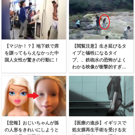
【マジか！？】地下鉄で席
【閲覧注意】生き延びるタ
を譲ってもらえなかった中
イプと犠牲になるタイ
国人女性が驚きの行動に！
プ、、鉄砲水の恐怖がよく
わかる映像が衝撃的すぎ
る！
【悲報】おじいちゃんが孫
【医療の進歩】イギリスで
の人形をきれいにしようと
処女膜再生手術を受ける女