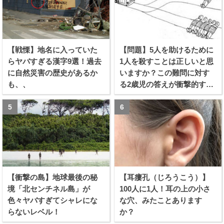
【戦慄】地名に入っていた
【問題】5人を助けるために
らヤバすぎる漢字9選！過去
1人を殺すことは正しいと思
に自然災害の歴史があるか
いますか？この難問に対す
も、、
る2歳児の答えが衝撃的すぎ
る！！
【衝撃の島】地球最後の秘
【耳瘻孔（じろうこう）】
境「北センチネル島」が
100人に1人！耳の上の小さ
色々ヤバすぎてシャレにな
な穴、みたことあります
らないレベル！
か？