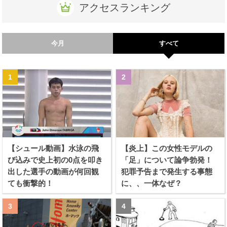
アクセスランキング
今月
すべて
【シュール動画】水泳の飛
【炎上】この女性モデルの
び込みで史上初の0点を叩き
「足」について論争勃発！
出した選手の動画が何回観
犯罪予告まで発生する事態
ても衝撃的！
に、、一体なぜ？