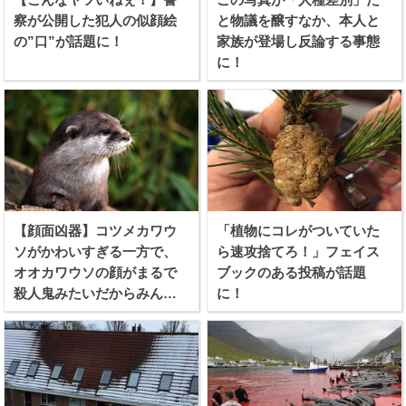
察が公開した犯人の似顔絵
と物議を醸すなか、本人と
の”口”が話題に！
家族が登場し反論する事態
に！
【顔面凶器】コツメカワウ
「植物にコレがついていた
ソがかわいすぎる一方で、
ら速攻捨てろ！」フェイス
オオカワウソの顔がまるで
ブックのある投稿が話題
殺人鬼みたいだからみんな
に！
見てくれ！