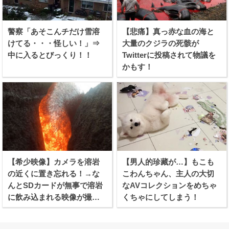
警察「あそこんチだけ雪溶
【悲痛】真っ赤な血の海と
けてる・・・怪しい！」⇒
大量のクジラの死骸が
中に入るとびっくり！！
Twitterに投稿されて物議を
かもす！
【希少映像】カメラを溶岩
【男人的珍藏が…】もこも
の近くに置き忘れる！→な
こわんちゃん、主人の大切
んとSDカードが無事で溶岩
なAVコレクションをめちゃ
に飲み込まれる映像が撮れ
くちゃにしてしまう！
たらしい！