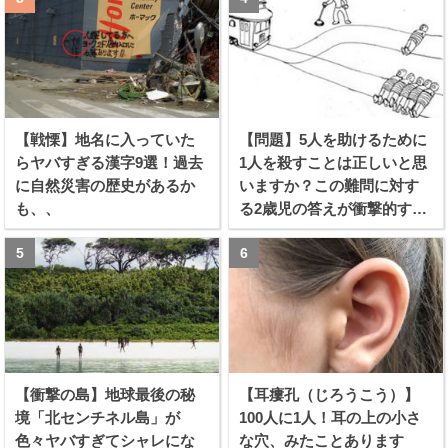
【戦慄】地名に入っていた
【問題】5人を助けるために
らヤバすぎる漢字9選！過去
1人を殺すことは正しいと思
に自然災害の歴史があるか
いますか？この難問に対す
も、、
る2歳児の答えが衝撃的すぎ
る！！
【衝撃の島】地球最後の秘
【耳瘻孔（じろうこう）】
境「北センチネル島」が
100人に1人！耳の上の小さ
色々ヤバすぎてシャレにな
な穴、みたことあります