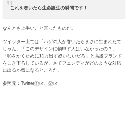
これを巻いたら生命誕生の瞬間です！
なんとも上手いこと言ったものだ。
ツイッター上では「ハゲの人が巻いたらまさに生まれたて
じゃん」「このデザインに物申す人はいなかったの？」
「恥をかくために11万出す奴いないだろ」と高級ブランド
をこき下ろしているが、さてフェンディがどのような対応
に出るか気になるところだ。
参照元：Twitter
①
、
②