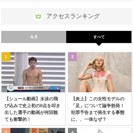
アクセスランキング
今月
すべて
【シュール動画】水泳の飛
【炎上】この女性モデルの
び込みで史上初の0点を叩き
「足」について論争勃発！
出した選手の動画が何回観
犯罪予告まで発生する事態
ても衝撃的！
に、、一体なぜ？