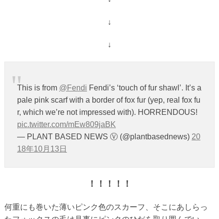
↓
↓
This is from
@Fendi
Fendi’s ‘touch of fur shawl’. It’s a
pale pink scarf with a border of fox fur (yep, real fox fu
r, which we’re not impressed with). HORRENDOUS!
pic.twitter.com/mEw809jaBK
— PLANT BASED NEWS Ⓥ (@plantbasednews)
20
18年10月13日
！！！！！
何重にも巻いた薄いピンク色のスカーフ、そこにあしらっ