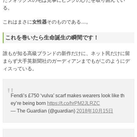
たフォックスの毛は見事にピンクのひだを取り囲んでい
る。
これはまさに
女性器
そのものである…。
これを巻いたら生命誕生の瞬間です！
誰もが知る高級ブランドの新作だけに、ネット民だけに留
まらず大手英新聞社のガーディアンまでもがこのようにデ
ィスっている。
Fendi’s £750 ‘vulva’ scarf makes wearers look like th
ey’re being born
https://t.co/hrPM2JLRZC
— The Guardian (@guardian)
2018年10月15日