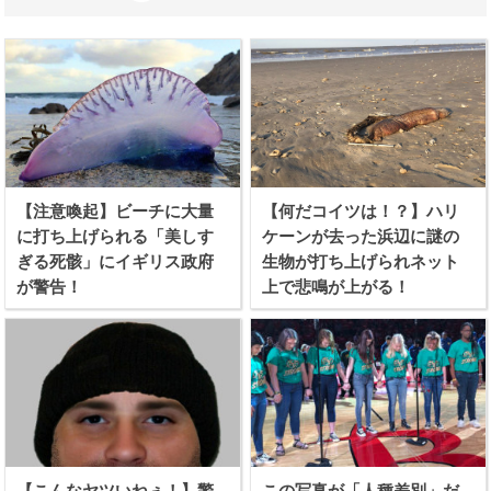
【注意喚起】ビーチに大量
【何だコイツは！？】ハリ
に打ち上げられる「美しす
ケーンが去った浜辺に謎の
ぎる死骸」にイギリス政府
生物が打ち上げられネット
が警告！
上で悲鳴が上がる！
【こんなヤツいねぇ！】警
この写真が「人種差別」だ