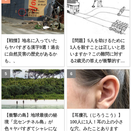
【戦慄】地名に入っていた
【問題】5人を助けるために
らヤバすぎる漢字9選！過去
1人を殺すことは正しいと思
に自然災害の歴史があるか
いますか？この難問に対す
も、、
る2歳児の答えが衝撃的すぎ
る！！
【衝撃の島】地球最後の秘
【耳瘻孔（じろうこう）】
境「北センチネル島」が
100人に1人！耳の上の小さ
色々ヤバすぎてシャレにな
な穴、みたことあります