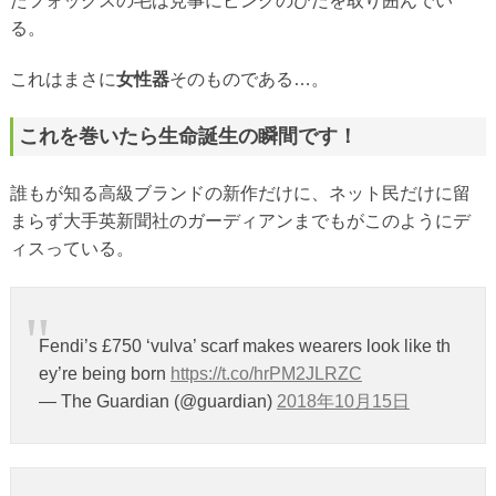
たフォックスの毛は見事にピンクのひだを取り囲んでい
る。
これはまさに
女性器
そのものである…。
これを巻いたら生命誕生の瞬間です！
誰もが知る高級ブランドの新作だけに、ネット民だけに留
まらず大手英新聞社のガーディアンまでもがこのようにデ
ィスっている。
Fendi’s £750 ‘vulva’ scarf makes wearers look like th
ey’re being born
https://t.co/hrPM2JLRZC
— The Guardian (@guardian)
2018年10月15日