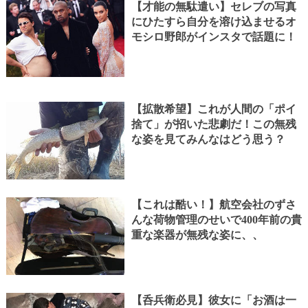
【才能の無駄遣い】セレブの写真
にひたすら自分を溶け込ませるオ
モシロ野郎がインスタで話題に！
【拡散希望】これが人間の「ポイ
捨て」が招いた悲劇だ！この無残
な姿を見てみんなはどう思う？
【これは酷い！】航空会社のずさ
んな荷物管理のせいで400年前の貴
重な楽器が無残な姿に、、
【呑兵衛必見】彼女に「お酒は一