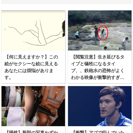
【何に見えますか？】この
【閲覧注意】生き延びるタ
絵がセクシーな絵に見える
イプと犠牲になるタイ
あなたには煩悩がありま
プ、、鉄砲水の恐怖がよく
す。
わかる映像が衝撃的すぎ
る！
【唖然】新郎の写真わずか
【衝撃】アゴで悩んでいた