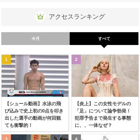
アクセスランキング
今月
すべて
【シュール動画】水泳の飛
【炎上】この女性モデルの
び込みで史上初の0点を叩き
「足」について論争勃発！
出した選手の動画が何回観
犯罪予告まで発生する事態
ても衝撃的！
に、、一体なぜ？