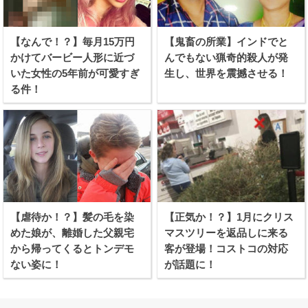
【なんで！？】毎月15万円
【鬼畜の所業】インドでと
かけてバービー人形に近づ
んでもない猟奇的殺人が発
いた女性の5年前が可愛すぎ
生し、世界を震撼させる！
る件！
【虐待か！？】髪の毛を染
【正気か！？】1月にクリス
めた娘が、離婚した父親宅
マスツリーを返品しに来る
から帰ってくるとトンデモ
客が登場！コストコの対応
ない姿に！
が話題に！