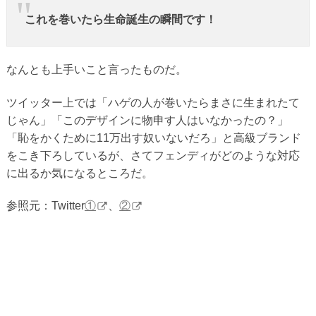
これを巻いたら生命誕生の瞬間です！
なんとも上手いこと言ったものだ。
ツイッター上では「ハゲの人が巻いたらまさに生まれたて
じゃん」「このデザインに物申す人はいなかったの？」
「恥をかくために11万出す奴いないだろ」と高級ブランド
をこき下ろしているが、さてフェンディがどのような対応
に出るか気になるところだ。
参照元：Twitter
①
、
②