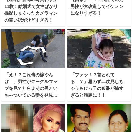
11枚！結婚式で女性ばかり
男性が大改造してイケメン
撮影しまくったカメラマン
になりすぎる！
の言い訳がひどすぎる！
「え！？これ俺の嫁やん
「ファッ！？首とれて
け！」男性がグーグルマッ
る！？」思わず二度見しち
プを見てたらよその男とい
ゃうちびっ子の仮装が怖す
ちゃついている妻を発見し
ぎると話題に！！
てしまう！！