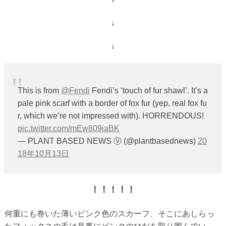
↓
↓
This is from
@Fendi
Fendi’s ‘touch of fur shawl’. It’s a
pale pink scarf with a border of fox fur (yep, real fox fu
r, which we’re not impressed with). HORRENDOUS!
pic.twitter.com/mEw809jaBK
— PLANT BASED NEWS Ⓥ (@plantbasednews)
20
18年10月13日
！！！！！
何重にも巻いた薄いピンク色のスカーフ、そこにあしらっ