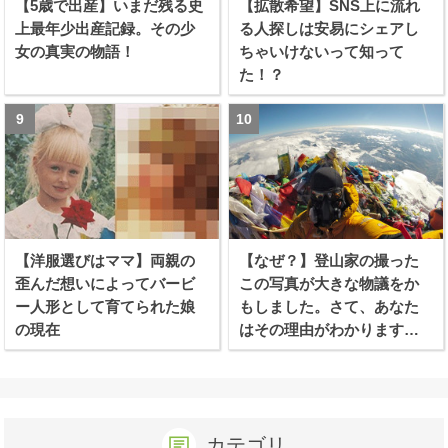
【5歳で出産】いまだ残る史
【拡散希望】SNS上に流れ
上最年少出産記録。その少
る人探しは安易にシェアし
女の真実の物語！
ちゃいけないって知って
た！？
【洋服選びはママ】両親の
【なぜ？】登山家の撮った
歪んだ想いによってバービ
この写真が大きな物議をか
ー人形として育てられた娘
もしました。さて、あなた
の現在
はその理由がわかります
か？
カテゴリ