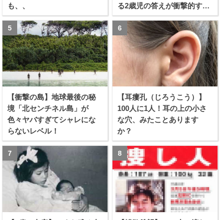
も、、
る2歳児の答えが衝撃的すぎ
る！！
【衝撃の島】地球最後の秘
【耳瘻孔（じろうこう）】
境「北センチネル島」が
100人に1人！耳の上の小さ
色々ヤバすぎてシャレにな
な穴、みたことあります
らないレベル！
か？