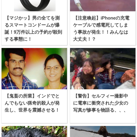
【マジかッ】男の全てを測
【注意喚起】iPhoneの充電
るスマートコンドームが爆
ケーブルで感電死してしま
誕！9万件以上の予約が殺到
う事故が発生！！みんなは
する事態に！
大丈夫！？
【鬼畜の所業】インドでと
【警告】セルフィー撮影中
んでもない猟奇的殺人が発
に電車に衝突された少女の
生し、世界を震撼させる！
写真が惨事を物語る、、、