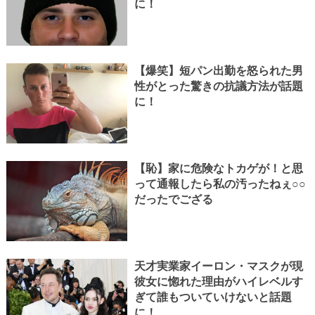
に！
【爆笑】短パン出勤を怒られた男
性がとった驚きの抗議方法が話題
に！
【恥】家に危険なトカゲが！と思
って通報したら私の汚ったねぇ○○
だったでござる
天才実業家イーロン・マスクが現
彼女に惚れた理由がハイレベルす
ぎて誰もついていけないと話題
に！