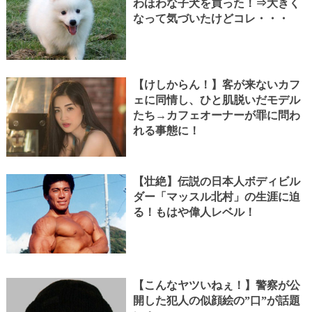
わほわな子犬を買った！⇒大きく
なって気づいたけどコレ・・・
【けしからん！】客が来ないカフ
ェに同情し、ひと肌脱いだモデル
たち→カフェオーナーが罪に問わ
れる事態に！
【壮絶】伝説の日本人ボディビル
ダー「マッスル北村」の生涯に迫
る！もはや偉人レベル！
【こんなヤツいねぇ！】警察が公
開した犯人の似顔絵の”口”が話題