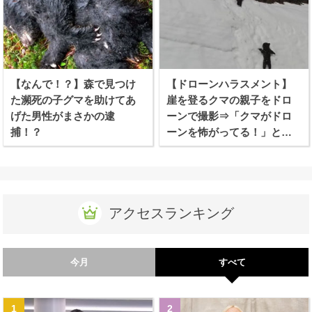
【なんで！？】森で見つけ
【ドローンハラスメント】
た瀕死の子グマを助けてあ
崖を登るクマの親子をドロ
げた男性がまさかの逮
ーンで撮影⇒「クマがドロ
捕！？
ーンを怖がってる！」と批
難殺到！
アクセスランキング
今月
すべて