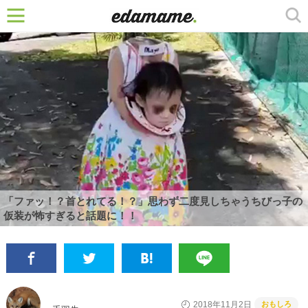
「ファッ！？首とれてる！？」思わず二度見しちゃうちびっ子の
仮装が怖すぎると話題に！！
おもしろ
2018年11月2日