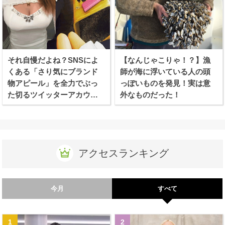
それ自慢だよね？SNSによ
【なんじゃこりゃ！？】漁
くある「さり気にブランド
師が海に浮いている人の頭
物アピール」を全力でぶっ
っぽいものを発見！実は意
た切るツイッターアカウン
外なものだった！
トが話題に！
アクセスランキング
今月
すべて