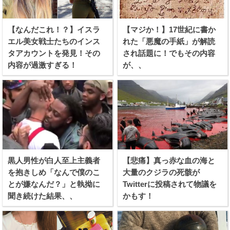
【なんだこれ！？】イスラ
【マジか！】17世紀に書か
エル美女戦士たちのインス
れた「悪魔の手紙」が解読
タアカウントを発見！その
され話題に！でもその内容
内容が過激すぎる！
が、、
黒人男性が白人至上主義者
【悲痛】真っ赤な血の海と
を抱きしめ「なんで僕のこ
大量のクジラの死骸が
とが嫌なんだ？」と執拗に
Twitterに投稿されて物議を
聞き続けた結果、、
かもす！