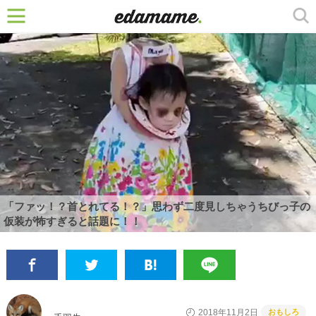
「ファッ！？首とれてる！？」思わず二度見しちゃうちびっ子の
仮装が怖すぎると話題に！！
おもしろ
2018年11月2日