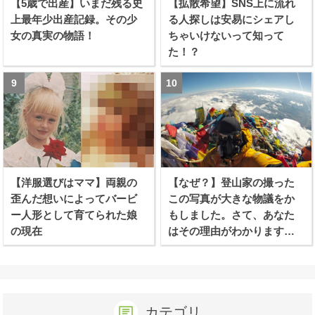
【5歳で出産】いまだ残る史
【拡散希望】SNS上に流れ
上最年少出産記録。その少
る人探しは安易にシェアし
女の真実の物語！
ちゃいけないって知って
た！？
【洋服選びはママ】両親の
【なぜ？】登山家の撮った
歪んだ想いによってバービ
この写真が大きな物議をか
ー人形として育てられた娘
もしました。さて、あなた
の現在
はその理由がわかります
か？
カテゴリ