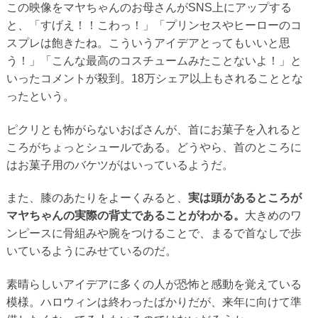
この映像をマヤちゃんのお母さんがSNS上にアップする
と、「すげえ！！こわっ！」「プリンセスやヒーローのコ
スプレは飽きたね。こういうアイデアとってもいいと思
う！」「こんな最高のコスチュームみたことないよ！」と
いったコメントが殺到。18万シェア以上もされることとな
ったという。
ピクリとも怖がらないおばさんが、首にお菓子を入れると
ころがちょっとシュールである。どうやら、首のところに
はお菓子用のバケツがはいっているようだ。
また、膝のあたりをよーくみると、
実は頭があるところが
マヤちゃんの実際の背丈であることがわかる。
大きめのワ
ンピースに骨組みや腕をつけることで、まるで首なしで歩
いているようにみせているのだ。
素晴らしいアイデアに多くの人が恐怖と感動を覚えている
模様。ハロウィンは終わったばかりだが、来年に向けて準