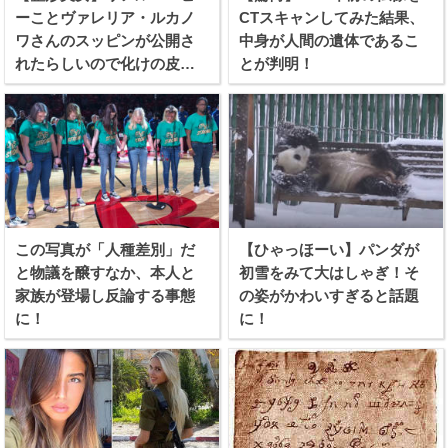
ーことヴァレリア・ルカノ
CTスキャンしてみた結果、
ワさんのスッピンが公開さ
中身が人間の遺体であるこ
れたらしいので化けの皮を
とが判明！
剥ぐつもりで見てみたぞ！
この写真が「人種差別」だ
【ひゃっほーい】パンダが
と物議を醸すなか、本人と
初雪をみて大はしゃぎ！そ
家族が登場し反論する事態
の姿がかわいすぎると話題
に！
に！