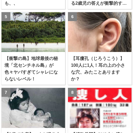
も、、
る2歳児の答えが衝撃的すぎ
る！！
【衝撃の島】地球最後の秘
【耳瘻孔（じろうこう）】
境「北センチネル島」が
100人に1人！耳の上の小さ
色々ヤバすぎてシャレにな
な穴、みたことあります
らないレベル！
か？