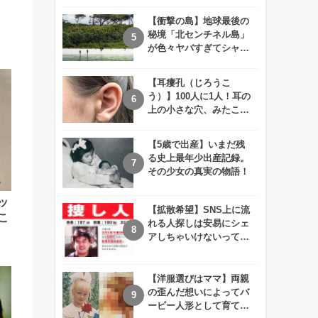
えが衝撃的すぎる！！
【衝撃の島】地球最後の
秘境「北センチネル島」
が色々ヤバすぎてシャレ
にならないレベル！
【耳瘻孔（じろうこ
う）】100人に1人！耳の
上の小さな穴、みたこと
ありますか？
【5歳で出産】いまだ残
る史上最年少出産記録。
その少女の真実の物語！
ッ
【拡散希望】SNS上に流
こ
れる人探しは安易にシェ
アしちゃいけないって知
ってた！？
【洋服選びはママ】両親
の歪んだ想いによってバ
ービー人形として育てら