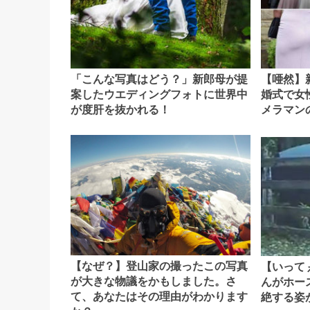
「こんな写真はどう？」新郎母が提
【唖然】
案したウエディングフォトに世界中
婚式で女
が度肝を抜かれる！
メラマン
【なぜ？】登山家の撮ったこの写真
【いって
が大きな物議をかもしました。さ
んがホー
て、あなたはその理由がわかります
絶する姿