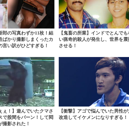
新郎の写真わずか11枚！結
【鬼畜の所業】インドでとんでも
性ばかり撮影しまくったカ
い猟奇的殺人が発生し、世界を震
の言い訳がひどすぎる！
させる！
ぇぇ！】遊んでいたクマさ
【衝撃】アゴで悩んでいた男性が
スで股間をパーン！して悶
改造してイケメンになりすぎる！
が撮影された！