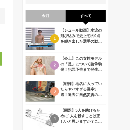
今月
すべて
【シュール動画】水泳の
飛び込みで史上初の0点
を叩き出した選手の動画
が何回観ても衝撃的！
【炎上】この女性モデル
の「足」について論争勃
発！犯罪予告まで発生す
る事態に、、一体なぜ？
【戦慄】地名に入ってい
たらヤバすぎる漢字9
選！過去に自然災害の歴
史があるかも、、
【問題】5人を助けるた
めに1人を殺すことは正
しいと思いますか？この
難問に対する2歳児の答