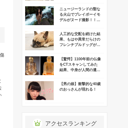
のマスコミに囲まれるこ
ととなります
ニュージーランドの聖な
る火山でプレイボーイモ
デルがヌード撮影！！→
マオリ族がマジギレ！！
人工的な交配を続けた結
果、もはや異常だらけの
フレンチブルドッグが悲
惨すぎる！
傷
【驚愕】1100年前の仏像
をCTスキャンしてみた
結果、中身が人間の遺体
であることが判明！
と
【男の娘】衝撃的な40歳
去
のおっさんが現れる！
い
アクセスランキング