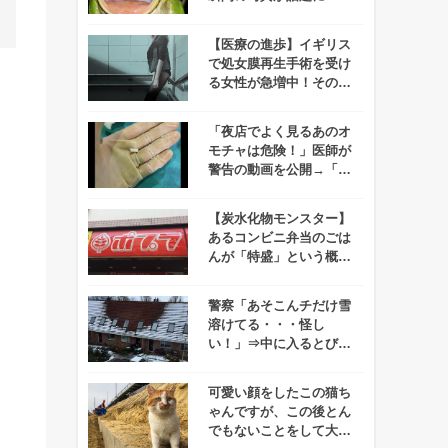
情が切ない・・・
【医療の進歩】イギリス
で処女膜再生手術を受け
る女性が急増中！その理
由にせまる！
「夜店でよく見るあのオ
モチャは危険！」医師が
警告の動画を公開→「気
の毒だけど笑っちゃ
う、、」と話題に！
【炭水化物モンスター】
あるコンビニ弁当のごは
んが「特盛」という概念
を超越していると話題
に！
警察「あそこんチだけ雪
溶けてる・・・怪し
い！」⇒中に入るとびっ
くり！！
可愛い顔をしたこの猫ち
ゃんですが、この後とん
でもないことをして大勢