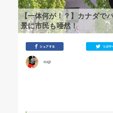
【一体何が！？】カナダで
景に市民も唖然！
sugi