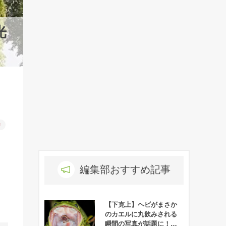
光
件
編集部おすすめ記事
【下克上】ヘビがまさか
のカエルに丸飲みされる
瞬間の写真が話題に！表