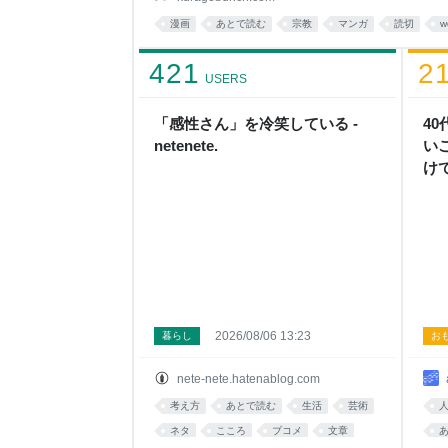
漫画
あとで読む
宗教
マンガ
読切
w
421
2
USERS
「感性さん」を冷笑している -
4
netenete.
い
け
2026/08/06 13:23
暮らし
お
nete-nete.hatenablog.com
考え方
あとで読む
生活
芸術
ネタ
こころ
ブコメ
文章