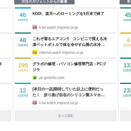
注目のガジェットからの新着
本
KDDI、楽天へのローミングを9月末で終了
46
4
USERS
USE
k-tai.watch.impress.co.jp
これぞ着るエアコン!! コンビニで買える冷
48
4
凍ペットボトルで体を冷やす山善の水冷ベ
USERS
USE
ストがロードバイクにちょうどいい【ぼっ
internet.watch.impress.co.jp
ち・ざ・ろーど！その14】【空いた時間で
なにしてる？】
8
グラボの修理 - パソコン修理専門店：PCゴ
199
13
ジラ
USERS
USE
pc-godzilla.com
[本日の一品]期待していた以上に便利だっ
12
23
た！ 折り曲げ自在のシリコン製スマホス
USERS
USE
タンド
k-tai.watch.impress.co.jp
タ
もっと読む