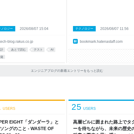
タで答える」について、技術広報が
位 Claude Code、とりあえずこれ読
ート記事でご紹介します。 この記事
けばOKなまとめ（2026年版） #AI - Qi
のような方におすすめです AI活用で
3位 高市首相「0～3時間睡眠が常態化
は速くなった気がするのに、なぜか
で多忙ぶりアピール | 毎日新聞 4位 
やレビューの負荷が増えていると感
の避け方（基礎編） 5位 AIで資料作
いるエンジニアの方 仕様駆動開発
終わらす、プロンプト＋パワポ420点
2026/08/07 15:04
2026/08/07 11:56
クノロジー
テクノロジー
DD)の導入を検討している、あるいは導
ちた 6位 スタートアップをとりまく思想
たものの効果を数字で説明できずに
🐴 (馬) 7位 [PDF]株式会社はてな 
tech-blog.rakus.co.jp
bookmark.hatenastaff.com
でいる方 「AIネイティブな開発」
査委員会による調査報告書の公表及び
感覚ではなくデータで語りたいと考
員報酬の一部自主返上に関するお知らせ
設計
あとで読む
テスト
AI
いるエンジニアの方 【目次】 「そ
位 お前らの人生最高のゲームってな
開発
本当に速くなってるの?」に答えられ
おれはゼルダの伝説ブレスオブザワイ..
った半年 仕様駆動開発に"飛びつい
位 検証：DAZN（ダゾ
というのが実態でした 上司とメンバー
エンジニアブログの新着エントリーをもっと読む
の"ツッコ
1
25
USERS
USERS
PER EIGHT「ダンダーラ」と
高層ビルに囲まれた路上でタ
ソングのこと - WASTE OF
ーを待ちながら、未来の歴史