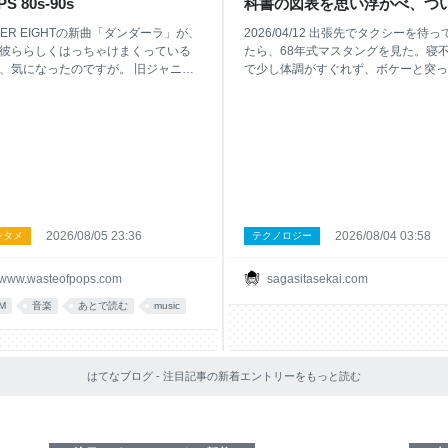
S 80s-90s
科書の図表を思い浮かべ、つ
に父親がスティーブ・マック
PER EIGHTの新曲「ダンダーラ」が、
2026/04/12 出張先でタクシーを待っ
ンと同じタートルネックを着
彼ららしくはっちゃけまくっている
たら、68年式マスタングを見た。寝
たのを思い出したこと - 失わ
、気になったのですが。 旧ジャニー
で少し体調がすぐれず、ボケーと突っ
のMVもリリース前から普通にフルヴ
っていたら目の前をいきなり通り過ぎ
世界を探して
ジョンが公開されるようになりまし
た。あの有名な映画「ブリット」に出
あ、という感慨を抱きつつ、この曲
来るファストバックだ。それが本物だ
いたのは誰だと確認したら山本加津
たのか、完全なレプリカだったのか、
。 西野カナの「パッ」「手をつなぐ
るいは別の型式のものをフルレストア
」といったシングル楽曲、また
てパーツを取り替え復元したものだっ
B48、乃木坂46、欅坂46あたりのシン
のか、よく分からないけど、古いガソ
のカップリング曲の作曲を手がけて
ンエンジンの独特の音を響かせて走っ
方です。 割としっとり目の曲が多い
行った。 不意打ちだったし、どうし
2026/08/05 23:36
2026/08/04 03:58
ンタメ
テクノロジー
何でこんな曲を、と思ったのです
と思ったが、確かそのあたりにはフォ
コンペか何かで楽曲のテーマに合わ
ドと合弁している会社があって大きな
www.wasteofpops.com
sagasitasekai.com
、自分の「置きにいきがち」なとこ
場を構えている。ひょっとするとアメ
ら思い切り外してチャレンジしてみ
カ本国のエンジニアあたりが近辺に駐
M
音楽
あとで読む
music
ころ、うまくいったとかでしょう
していて、自分の趣味でその伝説の車
よいことです。 問題は、シングル表
持ち込んだのかもしれない。世界中に
にしてカラオケDAMのCMソングとし
ァンがいるから誰がどういう経緯で乗
イアップが付いているこの曲で、MV
ているのか、いくらでも理由はありそ
はてなブログ - 注目記事の新着エントリーをもっと読む
頭で「ダンダーラ」の英字綴りとし
だ。 目にしたのは本当に一瞬だった
DAMDARA
ど、その特別感は別格で、この世