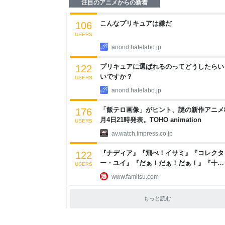
注目のアニメからの新着
こんなプリキュアは嫌だ
106
USERS
anond.hatelabo.jp
プリキュアに選ばれるのってどうしたらい
122
いですか？
USERS
anond.hatelabo.jp
「飯テロ画像」がヒント、謎の新作アニメ
176
月4日21時発表。TOHO animation
USERS
av.watch.impress.co.jp
『ナディア』『飛べ！イサミ』『コレクタ
122
ー・ユイ』『だぁ！だぁ！だぁ！』『十二
USERS
国記』などNHKのなつかしアニメ10作品の
www.famitsu.com
第1話が期間限定無料配信 | ゲーム・エン
メ最新情報のファミ通.com
もっと読む