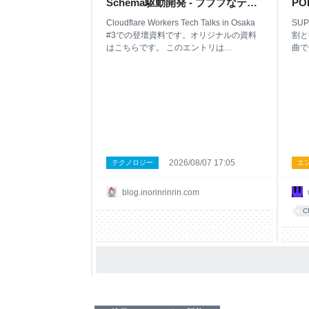
Schema駆動開発 - プププなテク
POP
ブ
Cloudflare Workers Tech Talks in Osaka
SU
#3での登壇資料です。オリジナルの資料
割と
はこちらです。 このエントリは
曲で
Cloudflare Workers Tech Talks in Osaka
ズ勢
#3でお話しした内容を文字起こししてい
ァー
るものです。 はじめに 最近Type
たな
Challengesに加えて、Valibot・Formisch
を書
のメンテナーになりました。絶賛、活動
彦氏
を支援してくださるGitHub Sponsorを募
理由
集中です。何卒よろしくお願い致しま
AK
す。 blog.inorinrinrin.com なかでもValibot
グル
はGitHub★8.9k, 2026年8月上旬で週間ダ
いる
2026/08/07 17:05
テクノロジー
エ
ウンロード数が1500万ダウンロードとい
人が
う化け物ライブラリです。最近では
が、
blog.inorinrinrin.com
ChatGPT WebがZodからValibotに移行し
せて
てたり、FlueでもValibotが使われていた
ろか
C
りとめちゃくちゃ
たと
か。
題曲
てタ
の冒
て「