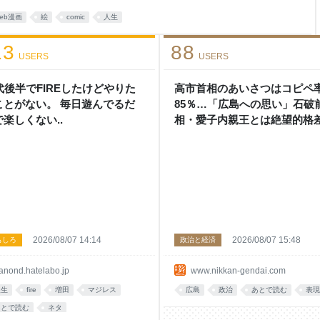
eb漫画
絵
comic
人生
13
88
USERS
USERS
0代後半でFIREしたけどやりた
高市首相のあいさつはコピペ
ことがない。 毎日遊んでるだ
85％…「広島への思い」石破
で楽しくない..
相・愛子内親王とは絶望的格
日刊ゲンダイDIGITAL
2026/08/07 14:14
2026/08/07 15:48
もしろ
政治と経済
anond.hatelabo.jp
www.nikkan-gendai.com
人生
fire
増田
マジレス
広島
政治
あとで読む
表現
あとで読む
ネタ