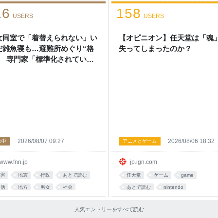
16
158
USERS
USERS
女同室で「着替えられない」い
【オピニオン】任天堂は「魂
だ雑魚寝も…避難所めぐり“格
失ってしまったのか？
” 専門家「標準化されていな
」 令和8年熊本地震｜FNNプ
イムオンライン
2026/08/07 09:27
2026/08/06 18:32
の中
アニメとゲーム
www.fnn.jp
jp.ign.com
災害
地震
行政
あとで読む
任天堂
ゲーム
game
生活
地方
男女
社会
あとで読む
nintendo
イタリア
熊本
人気エントリーをすべて読む