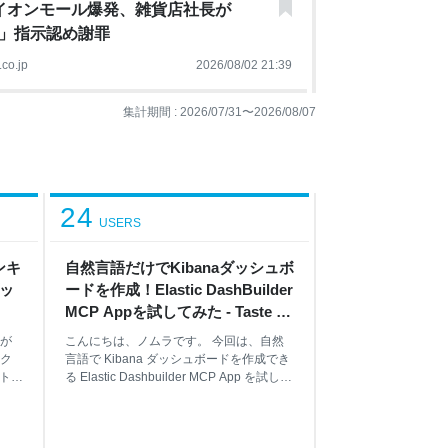
イオンモール爆発、雑貨店社長が
」指示認め謝罪
co.jp
2026/08/02 21:39
集計期間 :
2026/07/31
〜
2026/08/07
24
USERS
ンキ
自然言語だけでKibanaダッシュボ
ブッ
ードを作成！Elastic DashBuilder
MCP Appを試してみた - Taste of
Tech Topics
が
こんにちは、ノムラです。 今回は、自然
ク
言語で Kibana ダッシュボードを作成でき
のトッ
る Elastic Dashbuilder MCP App を試して
ロイト
みます。 はじめに 1. Elastic Dashbuilder
数え
MCP Appとは 2. 検証環境 3. サンプルデー
 2
タの準備 4. 自然言語でダッシュボードを