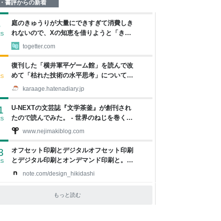
・書評からの新着
庭のきゅうりが大量にできすぎて消費しき
5
れないので、Xの知恵を借りようと「きゅ
RS
うりレシピ」をたくさん集めることにした
togetter.com
復刊した「横井軍平ゲーム館」を読んで改
めて「枯れた技術の水平思考」について考
RS
えた - karaage. [からあげ]
karaage.hatenadiary.jp
U-NEXTの文芸誌『文学茶釜』が創刊され
1
たので読んでみた。 - 世界のねじを巻くブ
RS
ログ
www.nejimakiblog.com
オフセット印刷とデジタルオフセット印刷
3
とデジタル印刷とオンデマンド印刷と。｜
RS
デザインのひきだし 津田淳子
note.com/design_hikidashi
もっと読む