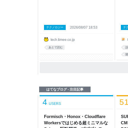
導入し、PRごとのCIフィードバックを大
デー
幅に高速化した取り組みについて紹介し
レポ
ます。 なお、バックエンドはRailsアプリ
はこ
ケーションなので、テストフレームワー
実装
クは RSpec を前提として話を進めます。
設計
サービスが成長してプロダクトの機能が
じて
2026/08/07 18:53
テクノロジー
テ
増えてくると、テストも当然増えていき
(S
ますよね。開発者が増えればPRの数も増
入し
tech.timee.co.jp
え、CIの待ち時間がボトルネックになっ
悩ん
てくるのも、割とあるあるな課題だと思
を、
あとで読む
います。同じような悩みを抱えているチ
えて
ームの参考になれば嬉しいです。 背景：
れ、
膨れ上がるテストとの戦い タイミーのバ
なか
ックエンドはモジュラーモノ
た"
から
はてなブログ - 注目記事
4
5
USERS
Formisch・Honox・Cloudflare
SU
Workersではじめる超ミニマルな
CM