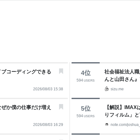
イブコーディングできる
社会福祉法人職
4
位
んと山田さん』
594
USERS
犬
2026/08/03 15:38
sizu.me
なぜか僕の仕事だけ増え
【解説】IMA
5
位
りフィルム」と言わ
594
USERS
2026/08/03 16:29
note.com/joshua_