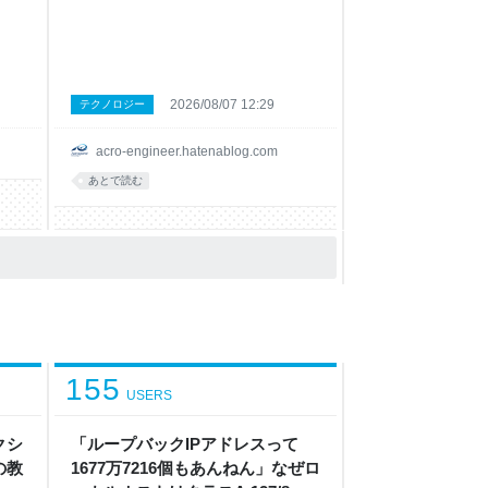
んど
作成 5. 生成されたダッシュボードの確認
ita
まとめ はじめに Kibana のダッシュボード
」 X
は、Elasticsearch に蓄積されたデータを
地雷店
可視化するうえで非常に便利です。 一方
成を
で、慣れていない場合は最初の一歩に少し
｜う
時間がかかります。 そこで本記事では、
2026/08/07 12:29
テクノロジー
 -
Kibana のサンプルデータを利用し、
特別調
Elastic Dashbuilder MCP App に自然言語
acro-engineer.hatenablog.com
役
で依頼して、ダッシュボード作成から
 8
Kibana へのエクスポートまでを試してみ
あとで読む
に？
ます。 1. Elastic Dashbu
 9
155
USERS
クシ
「ループバックIPアドレスって
の教
1677万7216個もあんねん」なぜロ