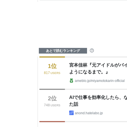
あとで読むランキング
?
宮本佳林『元アイドルがバ
1
位
ようになるまで。』
817
USERS
ameblo.jp/miyamotokarin-official
AIで仕事を効率化したら、
2
位
た話
748
USERS
anond.hatelabo.jp