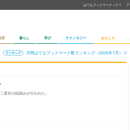
はてなブックマークって？
ア
経済
暮らし
学び
テクノロジー
おもしろ
月間はてなブックマーク数ランキング（2026年7月）
ランキング
チ
年二度目の絵踏みが行われた。