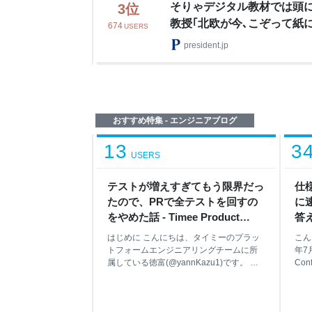
そりゃデジタル教材では頭
3
位
教授｢北欧が今､こぞって紙
674
USERS
由」
president.jp
おすすめ特集 - エンジニアブログ
13
3
USERS
テストが増えすぎてもう限界だっ
仕
たので、PRで全テストを回すの
に
をやめた話 - Timee Product
答え
Team Blog
Bl
はじめに こんにちは、タイミーのプラッ
こん
トフォームエンジニアリングチームに所
年7
属している徳富(@yannKazu1)です。 こ
Con
の記事では、スキマバイトサービス「タ
した
イミー」のバックエンド（Rails API）に
川裕
Datadog Test Impact Analysis（TIA） を
導入