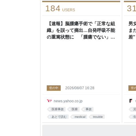
184
3
USERS
【速報】脳腫瘍手術で「正常な組
男
織」を誤って摘出…自発呼吸不能
ま
の重篤状態に 「腫瘍でない」結
差
果出ても“勘違い”で摘出継続 通
い
常の生活送っていた患者が手足も
ラ
動かず 京大病院（MBSニュー
ス） - Yahoo!ニュース
2026/08/07 16:28
世の中
世
news.yahoo.co.jp
医療事故
医療
事故
あとで読む
medical
trouble