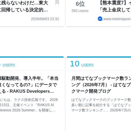
に残らないわけだ…東大
【熊本震度7】
6
位
に回帰している決定的理
「売上金戻して
592
USERS
2026/08/03 23:32
www.nishinippon.
4
10
USERS
USERS
様駆動開発、導入半年。「本当
月間はてなブックマーク数ラ
速くなってるの?」にデータで
ング（2026年7月） - はてな
る - RAKUS Developers
クマーク開発ブログ
og | ラクス エンジニアブログ
にちは、ラクス技術広報です。 2026
はてなブックマークのブックマーク数
月15日、主催イベント「RAKUS AI
多い順に記事を紹介する「はてなブッ
ference 2026 Summer」を開催しま
マーク数ランキング」。2026年7月
。本記事では、楽楽精算 開発3課の平
プ50です*1。 順位 タイトル 1位 デ
多さんが発表した「仕様駆動開発、
が国に納品したスライド351枚、全部
半年。『本当に速くなってるの?』に
たらパターンは7つだけだった｜うちた