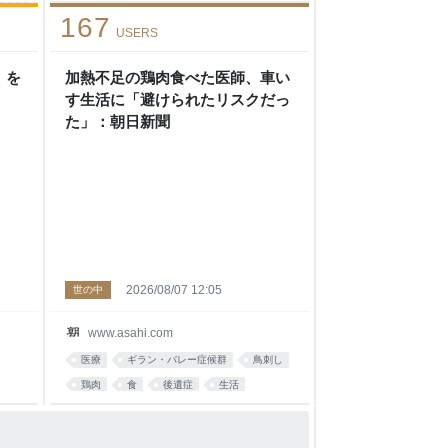
167
USERS
」を
加熱不足の鶏肉食べた医師、車い
す生活に「避けられたリスクだっ
た」：朝日新聞
2026/08/07 12:05
世の中
www.asahi.com
医療
ギラン・バレー症候群
鳥刺し
鶏肉
食
後遺症
生活