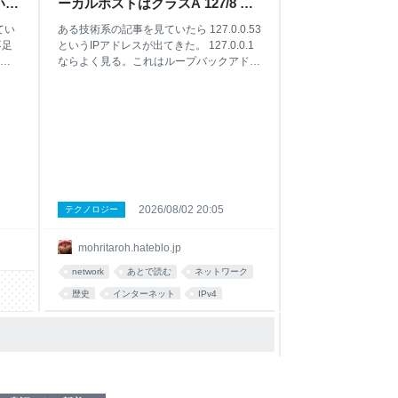
いで
ーカルホストはクラスA 127/8 全
ィー
体なんだろう？ - in between
てい
ある技術系の記事を見ていたら 127.0.0.53
てい
days
不足
というIPアドレスが出てきた。 127.0.0.1
れた
立
ならよく見る。これはループバックアドレ
スというやつであり、そのホスト自身、つ
て
まりlocalhostに割り当てられるIPアドレス
っ
だ。この最後のオクテットが53になるバ
あ
リエーションについては寡聞にして知らな
し
かったのだが、Ubuntu系のLinuxでDNS用
た
のローカルアドレスとして使われているそ
リ
うだ。 それで初めて知ったのだが、そも
て
そもループバックアドレスは127.0.0.1と
て？
いうひとつのIPアドレスではなく、
2026/08/02 20:05
テクノロジー
ー
127.0.0.0/8というクラスAがまるまる割り
工
当てられていて、Linuxなどでは127.で始
mohritaroh.hateblo.jp
リ
まる1677万7216個のIPv4アドレスどれに
在
pingしても自分自身が答えるらしい。今さ
network
あとで読む
ネットワーク
を
らLinux利用者には常識的な話で恐縮だ
歴史
インターネット
IPv4
フ
が、すぐ頭をよぎったのは「それって無駄
っ
じゃね？」ということ。いや
IPアドレス
linux
history
う
ネット
け