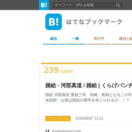
総合
一般
世の中
政治と
239
USERS
踏絵 - 河部真道 / 踏絵 | くらげバン
踏絵 河部真道 寛政三年、長崎。異例となるこの
女絵師・お波は踏絵の製作を命じられるが…！？
2026/08/07 13:12
アニメとゲーム
kuragebunch.com