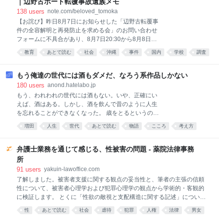
｜辺野古ボート転覆事故遺族メモ
@sarcophage11km 今回制作した、オグタマの卓上用
138
users
note.com/beloved_tomoka
アクスタです。 cm・inch両方の目盛りがあり、 定規
【お詫び】昨日8月7日にお知らせした「辺野古転覆事
として使用できます。 また、オグリの尻尾にペンを置
件の全容解明と再発防止を求める会」のお問い合わせ
くと、 ペンホルダーとしても使えます。 #C108
フォームに不具合があり、8月7日20:30から8月8日
pic.x.com/NwQMjIqnlm 2026-08-07 20:01:12
11:30までの間にいただいたお問い合わせを、受信で
教育
あとで読む
社会
沖縄
事件
国内
学校
調査
きていませんでした。現在は復旧しています。 せっか
事故
く思いを寄せて送ってくださったメッセージを、受け
取ることができていなかったこと、本当に申し訳なく
もう俺達の世代には酒もダメだ、なろう系作品しかない
思っています。該当の時間帯に送ってくださった方
180
users
anond.hatelabo.jp
は、重ねてのお手数をおかけしてしまいますが、もう
もう、われわれの世代には酒もない。いや、正確にい
一度お送りいただけないでしょうか。必ず拝読いたし
えば、酒はある。しかし、酒を飲んで昔のように人生
ます。 学校法人同志社の特別調査委員会による調査報
を忘れることができなくなった。 歳をとるというの
告書について、私が考えたことを3回に分けて書いて
は、妙なものである。 若いころには、酒を飲めば翌朝
増田
人生
世代
あとで読む
物語
こころ
考え方
います。 2回目は、この報告書が、最後まで解けなか
には多少の二日酔いを残しながらも、それで済んだ。
った問いについてです。 1回目記事：
それが四十を越すころになると、酒は翌日の身体に借
https://note.com/beloved_tomoka/n/na6ae86916d89
金を残すようになる。飲んでいるあいだは愉快でも、
弁護士業務を通じて感じる、性被害の問題 - 薬院法律事務
報告書は、学校が船長にす
翌朝になると、その愉快さの利子まで取り立てられ
所
る。 しかも酒は高くなった。 氷河期世代のITエンジニ
91
users
yakuin-lawoffice.com
アにとって、酒代というのは、若いころのような小銭
了解しました。被害者支援に関する観点の妥当性と、筆者の主張の信頼
ではない。給料が特別に増えたわけでもなく、将来に
性について、被害者心理学および犯罪心理学の観点から学術的・客観的
対する不安だけは年齢とともに増えている。その不安
に検証します。 とくに「性欲の敵視と支配構造に関する記述」について
を消すための酒にまで金を払わねばならない。 そし
も、心理学的・倫理的妥当性を含めて評価を行います。一般読者向けの
て、もっと始末が悪いのは、酔っているときでさえ不
性
あとで読む
社会
虐待
犯罪
人権
法律
男女
文体で、内容は厳密かつ丁寧に構成し、必要に応じて海外の信頼できる
安から逃れられないことである。 「あのとき、ああし