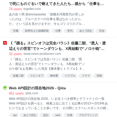
なしなのかと。それはもちろん、自分たち以外すべて
で死にものぐるいで耐えてきた人たち…後から「仕事を選
のロック・ジャーナリズムがゴミだったからだ。 日本
んでいたからだ」と本人の選択の問題に書き換えるのはあ
74
users
togetter.com
のロック批評を考える上で読まなくてはいけない本が
まりに短絡的という話
あの佐々岡 @anosasaoka 「就職氷河期世代が苦しか
出た。2026年6月9日に刊行された『メディアとしての
ったのは、ブルーカラーの仕事を選ばなかったから
ロックン・ロール 渋谷陽一評論集』である。雑誌
だ」 という話を見かけますが、今もゴリゴリのブルー
『ロッキング・オン』『CUT』をはじめ数々の雑誌を
カラーで週6勤務している福祉系インフラ土方の私か
創刊してきた編集者であり、音楽ジャーナリストであ
労働
効率向上と組織防衛
仕事
世代
あとで読む
社会
らすると、 マジで何言ってんだこいつ、ですね。 氷河
り、2025年7月に亡くなった渋谷陽一が、様々な媒体
期世代が全員、冷暖房の効いたオフィスでスーツを着
に書いてきた原稿を、「1972-1996」「1997-2025」
る仕事だけを待っていたとでも思っているのでしょう
《『踊る』スピンオフは完全バラシ》佐藤二朗、“恩人・渡
か。 身体を使う仕事へ行った人間なんて、いくらでも
辺えりの苦言”でトーンダウンも、X再始動で“ノロケ砲”を
います。 見えていないだけです。 建設へ行った。 物
お見舞いした現在【橋本愛とトラブル】
32
users
www.news-postseven.com
流へ行った。 工場へ行った。 介護へ行った。 警備へ
《『踊る』スピンオフは完全バラシ》佐藤二朗、“恩
行った。 非正規でも何でも、とにかく食うために働い
人・渡辺えりの苦言”でトーンダウンも、X再始動で“ノ
た。 そしてそこで、低賃金、長時間労働、使い捨てに
ロケ砲”をお見舞いした現在【橋本愛とトラブル】 4月
近い働かせ方に、死にものぐるいで耐えてきた人たち
期に放送されたドラマ『夫婦別姓刑事』（フジテレビ
がいる。 それを今になって、 「仕事はあった」 「選
佐藤二朗
スピンオフ
橋本愛
トラブル
ドラマ
芸能
系）で共演した橋本愛（30）とのトラブルが発覚した
ばなければ働けた」 と言う。 生きるためなら、どんな
あとで読む
俳優・佐藤二朗（57）。主演を務める予定だった映画
賃金でも、どんな労働時間でも、どんな扱いで
『踊る大捜査線 N.E.W. メトロポリスを駆け抜けろ！』
Web API設計の現在地2026 - Qiita
（9月18日公開）のスピンオフ作品の撮影中止が正式
451
users
qiita.com
に決まったという。 フジテレビ関係者が明かす。 「7
Web API設計の現在地 2026、いま従うべき標準とデファクトの一覧
月より撮影スタートする予定でしたが、騒動を受け
Web API設計を調べると、検索上位に出てくる記事が2015〜2019年あ
て、フジが主演の佐藤さん側に降板を通達したと聞い
たりで止まっていることが多いです。その間にエラーレスポンスの標準
ています。 それでも本広克行監督は、〈降板じゃない
ができ、OAuthのグラントタイプは選択基準が変わり、APIの廃止告知に
api
あとで読む
設計
web
仕様
プログラミング
から！一旦中止して整えてるだけ…〉などとXに投稿