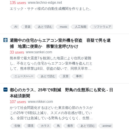
わ、高知県・四万十川の青のりを使った磯部揚げな
開した（CloseBox） | テクノエッジ TechnoEdge
135
users
www.techno-edge.net
ど、素材にこだわっていた。 テレビ制作現場などを支
エリック・サティ様式の自動生成機関を作りました。
えるロケ弁当を表彰する第1回日本ロケ弁大賞で金賞
を受賞した。行列のできる店としてテレビやSNSで紹
介され、六本木ヒルズなどにも出店していた。アニメ
「鬼滅の刃」やプロ野球・ヤクルトの選手とのコラボ
AI
音楽
あとで読む
music
人工知能
ソフトウェア
商品を販売したこともある。 令和6年に米穀卸などを
アプリ
これはすごい
展開するむらせホールディングスの子会社となってい
避難中の住宅からエアコン室外機を窃盗 容疑で男を逮
た。東京商工リサーチは「原
捕 地震に便乗か 県警注意呼びかけ
33
users
www.sankei.com
熊本県で最大震度7を観測した地震により住民が避難
し、不在となった住宅からエアコン室外機を盗んだと
して、熊本県警は8日、窃盗の疑いで、同県天草市の
無職、森田和伸容疑者（47）を逮捕した。県警は地震
ニュース>へー
あとで読む
災害
事件
に便乗した可能性があるとして、注意を呼びかけてい
る。 逮捕容疑は7月30日午後11時ごろ～同31日午後9
時半ごろの間、上天草市の住宅から時価3万円相当の
都心のカラス、25年で8割減 野鳥の生態系にも変化 - 日
室外機を盗んだとしている。 住民は同28日の地震発生
本経済新聞
後、近隣の店舗駐車場で車中泊避難。同31日に帰宅し
107
users
www.nikkei.com
て被害に気付いた。
かつて社会問題化するほどいた東京都心部のカラスが
この25年で8割以上減り、スズメの存在感が増してい
る。全国では急減している野鳥も少なくなく、生態系
が変わってきた。「20年ほど前はごみをあさっている
生物
環境
カラス
鳥
都市
あとで読む
animal
カラスがたくさんいて怖かったが、今はほとんど見な