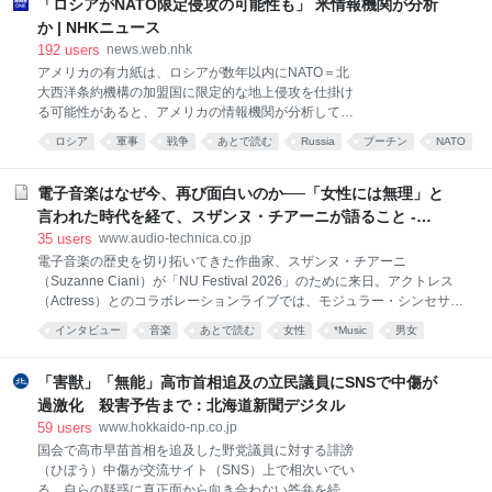
「ロシアがNATO限定侵攻の可能性も」 米情報機関が分析
ぶりに嗅ぐ畳の
か | NHKニュース
192
users
news.web.nhk
アメリカの有力紙は、ロシアが数年以内にNATO＝北
大西洋条約機構の加盟国に限定的な地上侵攻を仕掛け
る可能性があると、アメリカの情報機関が分析してい
ると伝えました。 アメリカの有力紙、ウォール・ス
ロシア
軍事
戦争
あとで読む
Russia
プーチン
NATO
ト…
war
電子音楽はなぜ今、再び面白いのか──「女性には無理」と
言われた時代を経て、スザンヌ・チアーニが語ること -
Always Listening by Audio-Technica（オーディオテク
35
users
www.audio-technica.co.jp
ニカ）
電子音楽の歴史を切り拓いてきた作曲家、スザンヌ・チアーニ
（Suzanne Ciani）が「NU Festival 2026」のために来日。アクトレス
（Actress）とのコラボレーションライブでは、モジュラー・シンセサイ
ザーのパイオニアであるBuchlaを使用したクアドラフォニック（4チャ
インタビュー
音楽
あとで読む
女性
*Music
男女
ンネルサラウンド）パフォーマンスを披露し、会場を立体的な音響空間
へと変貌させた。 本インタビューでは、音楽ジャーナリストの原雅明
が、そのライブを起点に彼女独自の音楽観を探る。80歳を迎えた今なお
「害獣」「無能」高市首相追及の立民議員にSNSで中傷が
進化を続ける、電子音楽のパイオニアの現在地とは。 私は作曲家、そし
過激化 殺害予告まで：北海道新聞デジタル
て機械を愛する人。「女性には無理だ」というジェンダーバイアスの中
59
users
www.hokkaido-np.co.jp
で Buchlaはもう一方の雄・Moogとは異なり、楽器のような鍵盤は付い
国会で高市早苗首相を追及した野党議員に対する誹謗
ておらず、タッチプレートやパッド、シーケンサーを使って無限の音を
（ひぼう）中傷が交流サイト（SNS）上で相次いでい
生成するシステムを作った。鍵盤を備えたMoogは
る。自らの疑惑に真正面から向き合わない答弁を続け