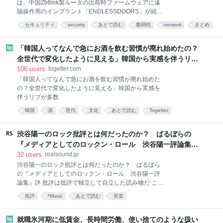
は、中国Zbtlink製ルータの出荷時ファームウェアに遠
届いたわけですよ！！！ ご覧くださいよ、３枚
隔操作用のインプラント「ENDLESSDOORS」が組み
目！！！！ こんな画太郎先生の絵を見たことあります
込まれていたとする調査結果を公開しました。対象の
か？ 「綺麗な顔してるだろ。嘘みたいだろ。画太郎先
セキュリティ
security
あとで読む
脆弱性
network
まとめ
実装は外部から侵害を受けて仕込まれたものではな
生作画なんだぜ。それで」 ってわけで、このめでたい
く、出荷された時点からベンダ自身によって組み込ま
令和８年８月８日に 皆様にもこの素晴らしさをお裾分
れていたとされています。Zbtlinkはこの指摘に対し独
「韓国人ってなんで急にお酒を飲む習慣が廃れ始めたの？
自の説明を示しており、VulnCheckの観測と正面から
全世代で変化したように見える」韓国から実感を伴うリプ
対立しています。ここでは関連する情報をまとめま
が多数
106
users
togetter.com
す。 どんな脆弱性が確認されたの? Zbtlinkは
「韓国人ってなんで急にお酒を飲む習慣が廃れ始めた
Shenzhen Zhibotong Electronicsのブランドで、ルー
の？全世代で変化したように見える」韓国から実感を
タを製造し世界各地への販売向けにホワイトレーベル
伴うリプが多数
供給している中国のメーカーである。対象機種には、
SIMカードを2枚搭載する5G対応のCPEも含まれる。
韓国
酒
世代
文化
あとで読む
Togetter
(出典: 3)CNETの取材に対しVulnChe
コミュニケーション
渋谷陽一のロック批評とは何だったのか？ ばるぼらの
『メディアとしてのロックン・ロール 渋谷陽一評論集』
評
32
users
realsound.jp
渋谷陽一のロック批評とは何だったのか？ ばるぼら
の『メディアとしてのロックン・ロール 渋谷陽一評
論集』評 批評は批評で独立して自立した読み物だ これ
までちゃんと読んだことがなく、「最後の単行本」と
批評
*Music
あとで読む
音楽
いうキャッチコピーをきっかけに、何か感傷的な気持
ちで読み進めようとした人は、あまりの挑発的な文体
に面食らうだろう。一体この人はなぜずっと怒りっぱ
就職氷河期に低賃金、長時間労働、使い捨てのような扱い