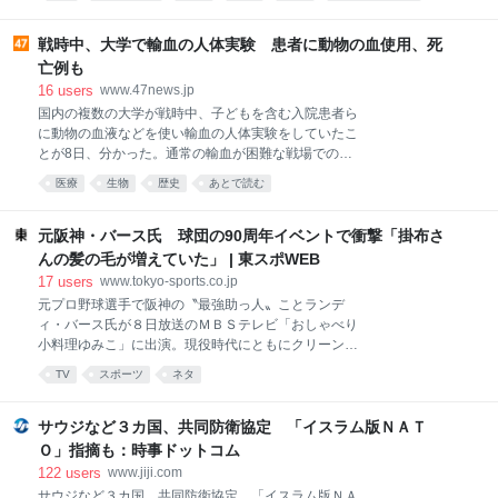
までRFCが生えました。 この記事では、Web API設計の主要な領域ごと
して粘っていましたが、つい先日、撮影の完全バラシ
Web API
開発
2026
まとめ
に「2026年時点でいま従うべきものはどれか」を一次情報（RFC、IETF
の通達が関係者に入ったそうです。それだけ局側が佐
のドラフト、大手APIの実装）で確認した結果をまとめます。きっかけ
戦時中、大学で輸血の人体実験 患者に動物の血使用、死
藤さんの行為を問題視したということでしょう」 なお
は2014年の『Web API: The Good Parts』を読んで、そこにあった「仕
亡例も
フ
様に従う、仕様がなければデファクトに従う」という指針の、その仕様
16
users
www.47news.jp
とデファクトが今どこにあるのか気になったことでした。 全体マップ
国内の複数の大学が戦時中、子どもを含む入院患者ら
「その領域で何をすればいいか」と「その根拠はどこにあるか（正式な
に動物の血液などを使い輸血の人体実験をしていたこ
RFCなのか、標
とが8日、分かった。通常の輸血が困難な戦場での応
用を意図した実験が多く、死者も出ていた。戦争と医
医療
生物
歴史
あとで読む
学の問題に詳しい吉中丈志・京都大医学部臨床教授
は、実験は治療法開発の側面があったとしつつ「戦争
遂行への協力で、非倫理的な人体実験のハードルが下
元阪神・バース氏 球団の90周年イベントで衝撃「掛布さ
がっていたと考えられる」と指摘する。 京都府立医
んの髪の毛が増えていた」 | 東スポWEB
大、九州帝国大（現九州大）、熊本医大（現熊本大）
17
users
www.tokyo-sports.co.jp
が実施。採血から時間を置いた「保存血」、血液型の
元プロ野球選手で阪神の〝最強助っ人〟ことランデ
異なる「異型血（不適合血）」、動物由来の「異種
ィ・バース氏が８日放送のＭＢＳテレビ「おしゃべり
血」を注入していた。 1937年の日中戦争開始前から
小料理ゆみこ」に出演。現役時代にともにクリーンア
太平洋戦争期までの実験の論文が、当時の医学誌など
ップを担った掛布雅之氏、岡田彰布氏の裏話を披露し
に掲載されていることを吉中氏と共同通信が確認し
TV
スポーツ
ネタ
た。 大の虎党として知られるＭＣの有働由美子から、
た。 熊本医大では、脳の手術を受けウマの保存血を輸
今のタイガースの印象を聞かれたバース氏は「今のタ
血された男性が、その後死亡。骨髄炎で転院してきた
イガースの選手はみんなスピードがある。掛布さんも
サウジなど３カ国、共同防衛協定 「イスラム版ＮＡＴ
9歳男児は、21日間保存した血漿
岡田さんもみんな遅かった」と指摘。「その代わりに
Ｏ」指摘も：時事ドットコム
私たちはホームランを打った」と付け加え、ニッコリ
122
users
www.jiji.com
と笑った。 有働が「３人は仲良しやったんですか？」
サウジなど３カ国、共同防衛協定 「イスラム版ＮＡ