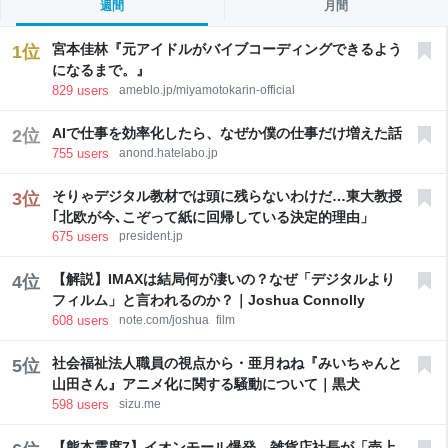
災地を訪問 被災者・自治体の要望聴取 動画は視察当
週間
月間
日の夜、官邸の公式アカウントでＸ（旧ツイッター）
などに投稿された。首相を中心にさまざまなアングル
宮本佳林『元アイドルがバイブコーディングできるよう
1
位
から撮影され、ヘリコプターで上空から視察する場面
になるまで。』
などを収録。被災者と握手する映像がスローモーショ
829
users
ameblo.jp/miyamotokarin-official
ン加工され、被災者から首相に向けた「全部が全部あ
りがたかった
AIで仕事を効率化したら、なぜか僕の仕事だけ増えた話
2
位
755
users
anond.hatelabo.jp
そりゃデジタル教材では頭に残らないわけだ…東大教授
3
位
｢北欧が今､こぞって紙に回帰している決定的理由」
675
users
president.jp
【解説】IMAXは結局何が凄いの？なぜ「デジタルより
4
位
フィルム」と言われるのか？｜Joshua Connolly
608
users
note.com/joshua_film
社会福祉法人職員の視点から・亜月ねね『みいちゃんと
5
位
山田さん』アニメ化に関する騒動について｜黒犬
598
users
sizu.me
【熊本震度7】イオンモール爆発、雑貨店社長が「売上