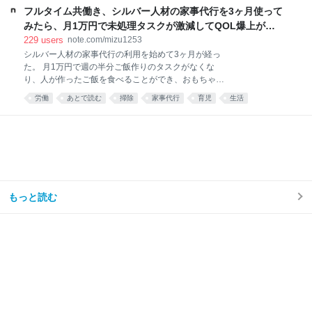
こっちがいい。 pic.x.com/Qf4rbfrpij 2026-06-28
フルタイム共働き、シルバー人材の家事代行を3ヶ月使って
10:48:11
みたら、月1万円で未処理タスクが激減してQOL爆上がり
した話。｜みず
229
users
note.com/mizu1253
シルバー人材の家事代行の利用を始めて3ヶ月が経っ
た。 月1万円で週の半分ご飯作りのタスクがなくな
り、人が作ったご飯を食べることができ、おもちゃが
散乱するリビング掃除はほとんどと言っていいほどし
労働
あとで読む
掃除
家事代行
育児
生活
なくなり、トイレ掃除は頻度が半分くらいになった。
え……コスパ良すぎ……🫶🏻 — みず☺︎3y🦖
(@mizu_mom_2) June 24, 2026 せっかくなので、実
際に使ってみた感想や、いろいろな情報をまとめてみ
る。 今思えば もっと早く利用すればよかった。 しか
ない。 シルバー人材センターを利用しようと思った理
由我が家はフルタイム共働き、子どもは年少の男の子
が1人。 毎日時間との戦い。 私は仕事終わりに家事を
もっと読む
楽しくテキパキとできる方ではない。ついだらけてし
まう。 私の難儀なところは、気持ちよくだらけて、家
事のことなど忘れてしまえたらいいのに、 「もう1週
間トイレ掃除してない」 「階段に猫