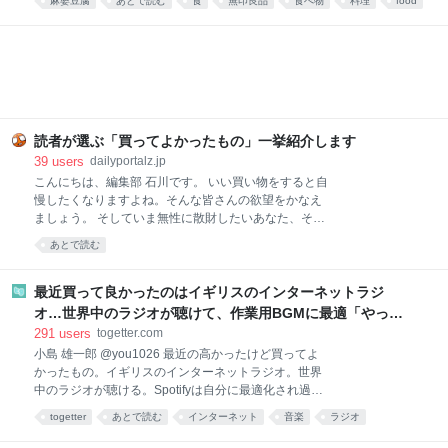
麻婆豆腐
あとで読む
食
無印良品
食べ物
料理
food
本格四川の味が楽しめます。暑くて料理が億劫な日
や、時短ごはんにおすすめです！ ▼買ってよかったも
の2025と先週分はこちら レトルトレベルと思えない
本格派！無印良品 ごはんにかける 四川麻婆豆腐 画像
参照元：Amazon 麻婆豆腐が好きで、お家でもよく作
ります。白ご飯と一緒に食べるのが至福の時間です。
簡単に作れる料理ではありますが、具材を買ってきて
調理するのは、面倒くさい。特に夏は外出するのも調
読者が選ぶ「買ってよかったもの」一挙紹介します
理するのも暑くて億劫。そんなときでも、手軽に本格
39
users
dailyportalz.jp
麻婆豆腐が味わえるのがこちらの商品です。 熱湯で約
こんにちは、編集部 石川です。 いい買い物をすると自
4〜5分あたためて（電子レンジであたためる場合は
慢したくなりますよね。そんな皆さんの欲望をかなえ
500Wで約2分）、ご飯にかけるだけ。初めて食べたと
ましょう。 そしていま無性に散財したいあなた、そん
きは、正
なあなたの欲望も同時にかなえましょう。 いまや資本
あとで読む
主義の手先となった我々人類にもたらされる癒しのひ
ととき、それがこのコーナー「読者の買ってよかった
もの」です。 ただいまAmazonが7/13(月)いっぱいま
最近買って良かったのはイギリスのインターネットラジ
で、プライムデーの大型セール中（現在は先行セー
オ…世界中のラジオが聴けて、作業用BGMに最適「やっぱ
ル）なので、琴線に触れた方はどしどしお買い求めく
り物理的な機械」「この質感で鎮座してくれるのがいい」
291
users
togetter.com
ださい。 ※このページのリンクからご購入いただくと
小島 雄一郎 @you1026 最近の高かったけど買ってよ
一部収益がサイトに還元され運営費になります。あり
かったもの。イギリスのインターネットラジオ。世界
がとうございます！
中のラジオが聴ける。Spotifyは自分に最適化され過ぎ
ていて、新しい発見が少ない。世界のラジオ聴いてる
togetter
あとで読む
インターネット
音楽
ラジオ
と、その国の雰囲気とかと一緒に音楽が流れてくる。
ガジェット
家電
BGM
ネット
イギリス
作業用BGMに最適。似たアプリはあるけど、やっぱり