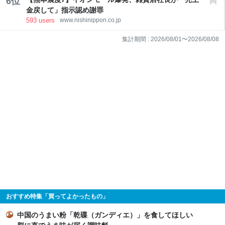
6
位
金戻して」指示認め謝罪
593
users
www.nishinippon.co.jp
集計期間 :
2026/08/01
〜
2026/08/08
おすすめ特集「買ってよかったもの」
中国のうまい粉「乾碟（ガンディエ）」を食してほしい