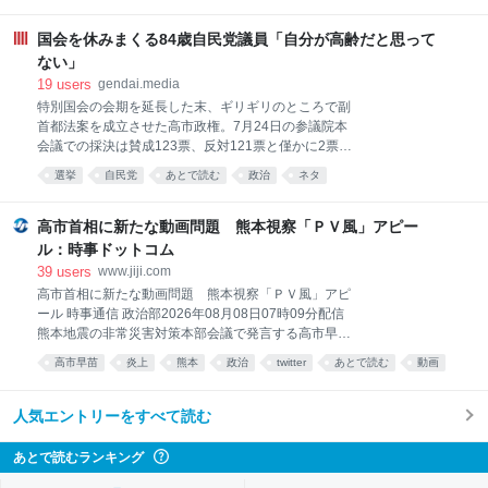
動物
研究
社会
くなった」。50年以上都内で暮らす50代男性はこう語
る。民間研究グループの都市鳥研究会が5年ごとに都
国会を休みまくる84歳自民党議員「自分が高齢だと思って
心3カ所で実施した調査によると、2025年にカラスの
ない」
数
19
users
gendai.media
特別国会の会期を延長した末、ギリギリのところで副
首都法案を成立させた高市政権。7月24日の参議院本
会議での採決は賛成123票、反対121票と僅かに2票差
だった。 参議院の定数は248で、れいわ新選組の山本
選挙
自民党
あとで読む
政治
ネタ
太郎氏が体調問題を理由に今年1月に議員辞職をした
ことから、欠員が１となっている。24日の採決では、
議長を務める関口昌一氏を除くと、他に2人の欠席者
高市首相に新たな動画問題 熊本視察「ＰＶ風」アピー
がいた。1人は盲腸で入院中だった高橋克法議員（自
ル：時事ドットコム
民党）で、もう1人が自民党の山崎正昭議員（84歳）
39
users
www.jiji.com
だった。 前編記事『「国会欠席率」驚異の84％の参議
高市首相に新たな動画問題 熊本視察「ＰＶ風」アピ
院議員がいた…！本会議31回で出席わずか５回、”国会
ール 時事通信 政治部2026年08月08日07時09分配信
の欠席王”と呼ばれる「自民党の重鎮」の呆れた言い
熊本地震の非常災害対策本部会議で発言する高市早苗
分』より続く。 本人は「至って健康だ」と語っていた
首相＝７日午後、首相官邸 高市早苗首相が３日に行っ
山崎氏は当選6回。2013年8月から2016年7月まで約3
高市早苗
炎上
熊本
政治
twitter
あとで読む
動画
た熊本地震の被災地視察の様子を首相官邸が約２分に
年間にわたり参議院議長も務めた重鎮だ。 その山崎氏
編集して公開した動画が物議を醸している。ピアノ調
だが、この特別国会は24日の本会議のみなら
の音楽を付けた演出に「首相のプロモーションビデオ
人気エントリーをすべて読む
（ＰＶ）だ」との批判が殺到。首相は先の国会で自身
の陣営による中傷動画疑惑で批判を浴びており、動画
あとで読むランキング
?
を巡る問題が再び浮上した格好だ。 高市首相、熊本被