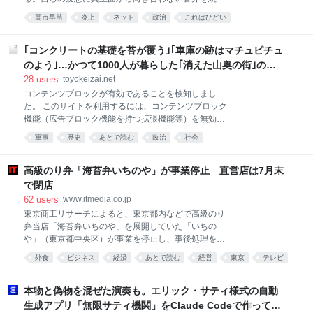
る首相に詰め寄っているにもかかわらず、野党議員が
高市早苗
炎上
ネット
政治
これはひどい
集中砲火を浴びる様相だ。首相の支持者らがSNSで拡
散されやすい過激な言葉を使っているためとみられ、
政権監視という本来の役割を否定された野党議員は
｢コンクリートの基礎を苔が覆う｣｢車庫の跡はマチュピチュ
「炎上」を恐れ、首相への批判を尻込みしかねない状
のよう｣…かつて1000人が暮らした｢消えた山奥の街｣の物
況という。...
語
28
users
toyokeizai.net
コンテンツブロックが有効であることを検知しまし
た。 このサイトを利用するには、コンテンツブロック
機能（広告ブロック機能を持つ拡張機能等）を無効に
してページを再読み込みしてください。 なお、
軍事
歴史
あとで読む
政治
社会
Microsoft Edgeをご利用のお客様はプライバシー設定
が影響している可能性があるため「追跡防止を有効に
する」の設定を「バランス（推奨）」にしてご利用を
高級のり弁「海苔弁いちのや」が事業停止 直営店は7月末
お願いいたします。詳細は下記のFAQページをご参照
で閉店
ください。
62
users
www.itmedia.co.jp
https://help.toyokeizai.net/hc/ja/articles/33846290888
東京商工リサーチによると、東京都内などで高級のり
345 ✕
弁当店「海苔弁いちのや」を展開していた「いちの
や」（東京都中央区）が事業を停止し、事後処理を弁
護士に一任した。直営店は7月31日で閉店した。フラ
外食
ビジネス
経済
あとで読む
経営
東京
テレビ
ンチャイズ店は営業を継続するという。 海苔弁いちの
グルメ
料理
食
やは令和2年に東京・九段の靖国神社前に靖国通り本
店を開店。新潟のブランド米「新之助」ともち麦をブ
本物と偽物を混ぜた演奏も。エリック・サティ様式の自動
レンドし、瀬戸内海産ののりや、宮城県塩釜市のちく
生成アプリ「無限サティ機関」をClaude Codeで作って公