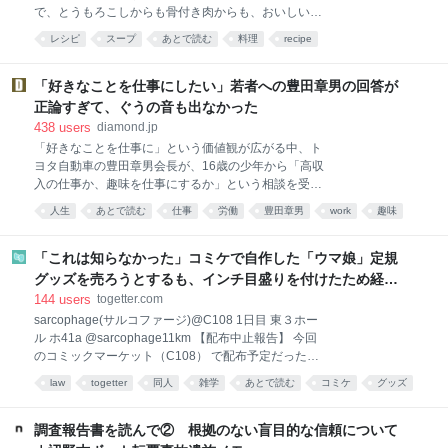
で、とうもろこしからも骨付き肉からも、おいしい出
汁がとれるのです。作り方は「切って、煮込むだけ」
レシピ
スープ
あとで読む
料理
recipe
と、極めてシンプル。ぜひお試しください！ この記事
は2019年cakes連載の再掲です。 仕込んだらあとは鍋
におまかせ！滋味あふれる夏のスープをご紹介しまし
「好きなことを仕事にしたい」若者への豊田章男の回答が
ょう。ぶつ切りにしたとうもろこしと骨付き豚肉・ス
正論すぎて、ぐうの音も出なかった
ペアリブを、塩味で煮込むだけの超シンプルなレシ
438
users
diamond.jp
ピ。とうもろこしの鮮やかな黄色が食欲をそそりま
「好きなことを仕事に」という価値観が広がる中、ト
す。 とうもろこしのあまみや香りがやさしく溶け出し
ヨタ自動車の豊田章男会長が、16歳の少年から「高収
たスープが、肉を食べるとじゅわっとしみだしてきま
入の仕事か、趣味を仕事にするか」という相談を受け
す。本来とうもろこしは甘くて濃い味の野菜ですが、
た。これは、ニッポン放送の期間限定ポッドキャスト
なぜかこのスープで味わうと、さっぱりとした印象で
人生
あとで読む
仕事
労働
豊田章男
work
趣味
『vs豊田章男 supported by 三四郎のオールナイトニッ
す。弾力のある肉と、サクサクしたとうもろこしのコ
ダイヤモンド
ビジネス
ポン0（ZERO）』での一幕。同番組は、お笑いコン
ントラストが楽しいのです。 煮込み時間は若干長いも
ビ・三四郎の小宮浩信との交流をきっかけに実現した
「これは知らなかった」コミケで自作した「ウマ娘」定規
のの、仕込んでしまえ
企画だ。同番組はトヨタ自動車が提供するスポンサー
グッズを売ろうとするも、インチ目盛りを付けたため経産
番組でもあるが、十代の相談に章男氏が本音で向き合
省の規約に抵触、販売見送りに
144
users
togetter.com
うやりとりの反響が大きかったことから、今回取り上
sarcophage(サルコファージ)@C108 1日目 東３ホー
げる。豊田氏の答えとキャリア研究を手掛かりにわか
ル ホ41a @sarcophage11km 【配布中止報告】 今回
った、「好き」と仕事の本当の関係とは――。（イト
のコミックマーケット（C108） で配布予定だったグ
モス研究所所長 小倉健一） 「趣味を仕事にしたい」
ッズ 「オグリキャップタマモクロスアクリル定規」 の
若者の相談に豊田章男の答えは？ 「趣味と会話してみ
law
togetter
同人
雑学
あとで読む
コミケ
グッズ
配布を撤回することになりました。
てください」 トヨタ自動車会長の豊田章男は、「好き
トラブル
twitter
pic.x.com/mIV0s1BXhD x.com/sarcophage11km…
なことを仕事にしたい」と考える16歳の少年に、そう
2026-08-08 00:35:44 sarcophage(サルコファー
調査報告書を読んで② 根拠のない盲目的な信頼について
ジ)@C108 1日目 東３ホール ホ41a