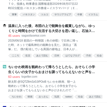
と質問すると、バース氏は「阪神タイガース９０周年
ＴＯ」指摘も 時事通信 国際報道部2026年08月07日22
のイベントに呼ばれて久しぶりに来日してビックリし
時32分配信 パキスタン外務省＝イスラマバード（ＥＰ
たのが、掛布さんの髪の毛が増えていたんだよ。それ
Ａ時事） 【ニューデリー時事】サウジアラビアとパキ
に一番驚いたんだ」とニヤリ。 それに爆笑した有働が
軍事
パキスタン
トルコ
サウジアラビア
中東
イスラム
スタン、トルコの３カ国は７日、共同防衛協定を結ん
「そうね。掛布さんね。みんなちょっと年を召されて
あとで読む
国際
戦争
だ。パキスタン外務省によれば「いずれか１カ国に対
ね。確かにね…」とバツが悪そうに応じると、バース
する攻撃は３カ国すべてに対する攻撃とみなされる」
温泉に入った後、布団の上で能舞台を鑑賞しながら、ゆっ
氏は「でも、岡田さんは髪の毛
としている。有事の際は核兵器を持つパキスタンが
くりと時間をかけて生活する大切さを思い返し、石油スト
「核の傘」を提供する可能性がある。 航行自由確保へ
ーブの匂いと小学生時代の懐かしい一場面を思い出したこ
46
users
sagasitasekai.com
「海洋防衛連合」 サウジ主導、紅海など対象 名称は
と - 失われた世界を探して
2026/06/18 前回の一時帰国（冬の休暇）で日本に帰っ
「メッカ共同防衛協定」。イランがサウジなど湾岸諸
た時、ネットで厳島神社の能舞台を見た。演目は「黒
国にある米軍基地への攻撃を繰り返していることや、
塚」だ。 僕の駐在している異国の僻地は、日本人がほ
強大な軍事力を持つイスラエルの存在が締結の背景に
とんどおらず、なので日本を感じられるものがほとん
あるもようだ。３カ国はいずれもイスラム教が国教ま
こころ
生活
あとで読む
日本
はてなブログ
子供
社会
ど存在しないから、日本に帰った時にはついつい、反
たは多数派の国で、パキスタンと敵対するインドメデ
動で、これでもかってくらい日本を味わおうとしてし
ィアからは「イスラム版北大西洋条約機構（ＮＡＴ
まう。 そう、普段は諦めの境地でそんな気持ちは殺し
ちいかわ映画を観終わって帰ろうとしたら、おそらく小学
Ｏ）」と警戒す
切っているのに、日本の空港に降り立ち、いざ久しぶ
生くらいの女子からおまけを譲ってもらえないかと声をか
りに故国の地を踏むと、刺身が食べたい、寿司が食べ
けられたが、おっさんはこのように返答しました
60
users
togetter.com
たい、温泉に浸かって浴衣でウロウロしたい、古寺に
餅太郎 @SQTZ8m3z0JiPOoB ちいかわ映画、朝一上
行ってあの仏像たちに逢いたい、地元の神社の境内の
映終わって帰ろうとしたら、おそらく小学生女子から
ベンチに座って青空を見上げたい、団子が食べたい、
おまけを譲ってもらえないかと声かけされたので「こ
なんて、それまで押さえつけていた「日本を味わいた
んな時間に一人でちいかわ見に来るようなおっさんは
いのです」という欲求が次々と溢れ出し、それは短い
ちいかわ
映画
おっさん
玩具
twitter
社会
あとで読む
ほぼ異常者だから関わらないように気をつけて」と返
一時帰国の期間、ずっと続く。 だから、旅行先の温泉
答した 2026-08-08 10:54:16
宿で温泉に浸かり、部屋に戻って布団に寝転び、久し