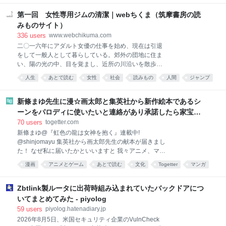
論文や文献も引用して裏付けます。 調査が完了次第、ご報告いたしま
ていれば」 「自分たちは本当はもっとできたはずだ」
す。 性被害に関する弁護士の視点を心理学・犯罪学から検証 序論
第一回 女性専用ジムの清潔｜webちくま（筑摩書房の読
「悪かったのは自分で
(Introduction) リンク先の記事「弁護士業務を通じて感じる、性被害の問
みものサイト）
題」は、刑事弁護に携わる弁護士が自身の業務を通じて感じた性犯罪被
336
users
www.webchikuma.com
害者の心理や、性加害の本質について語ったものです。筆者は、性被害
二〇一六年にアダルト女優の仕事を始め、現在は引退
に遭った女性の心の傷に寄り添い、社会の在り方や加害者の背景にも踏
をして一般人として暮らしている。郊外の団地に住ま
み込んだ考察を述べています。本稿では、この筆者の立場・視点が被害
い、陽の光の中、目を覚まし、近所の川沿いを散歩
者心理学およ
し、ピラティスのジムに通い、秋刀魚を買って焼き、
人生
あとで読む
女性
社会
読みもの
人間
ジャンプ
小津安二郎やエドワード・ヤンなど敬愛する監督の作
考え方
ジェンダー
人
品を夜な夜な観る。友人の店に偶に立ち、誰でもない
誰かとして人と語らい、「元AV女優」の肩書きで世に
新條まゆ先生に漫☆画太郎と集英社から新作絵本であるシ
出ることに逡巡し何年も完成しない小説と向き合う
ーンをパロディに使いたいと連絡があり承諾したら家宝レ
日々。底を尽きる貯金、三〇代の健康、映画監督の夢
ベルのとんでもないものが届いた
70
users
togetter.com
を手放していく過程、時折眩しく思えるAV業界とそこ
新條まゆ@『虹色の龍は女神を抱く』連載中!
で働きつづける女性たちの姿、いまさらできない就
@shinjomayu 集英社から画太郎先生の献本が届きまし
職、どんどん地元へ帰るか結婚するかの二択へ収まっ
た！ なぜ私に届いたかといいますと 我々アニメ、マン
ていく同年代の女性たち、半端な立ち位置、それでも
ガ業界で、オマージュに対してピリピリした空気が漂
小さく幸福で素朴な毎日。タイトルは離職したことを
漫画
アニメとゲーム
あとで読む
文化
Togetter
マンガ
ってしまった残念な昨今、 めちゃくちゃ気を使ってく
後悔するような雰囲気ですが、このタイトルに惹かれ
イラスト
ツール
れた集英社と画太郎先生が ご丁寧にとあるシーンのパ
る人たちに「やめたところでどうにもなっていない
ロディを許可していただきたいとのご連絡がありまし
Zbtlink製ルータに出荷時組み込まれていたバックドアにつ
が、幸福な毎日を過ごしている」姿をフ
た！ 私はもう、光栄で光栄で、もしも本になったら 棺
いてまとめてみた - piyolog
桶に入れてもらうアイテムにしたいと考えてました。
59
users
piyolog.hatenadiary.jp
ってことで、迷うことなくOKを出させていただいたわ
2026年8月5日、米国セキュリティ企業のVulnCheck
け ですが、そしたら後日ですね… とんでもないものが