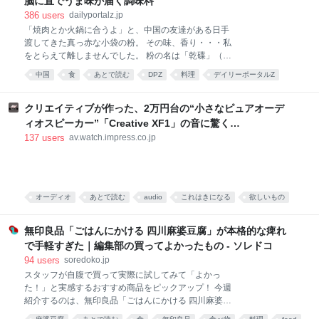
脳に直でうま味が届く調味料
386
users
dailyportalz.jp
「焼肉とか火鍋に合うよ」と、中国の友達がある日手
渡してきた真っ赤な小袋の粉。 その味、香り・・・私
をとらえて離しませんでした。 粉の名は「乾碟」（ガ
ンディエ）。唐辛子や花椒、ピーナッツの粉を調合し
中国
食
あとで読む
DPZ
料理
デイリーポータルZ
た、脳に直でうま味が届く調味料です。 そんな乾碟を
食べ物
food
唐沢むぎこ
中華
みんなで食べる、「旨粉会（うまこかい）」をやりま
した。 真っ赤な小袋に入った粉 大学院生のころ、中国
クリエイティブが作った、2万円台の“小さなピュアオーデ
の東北地方から来た留学生の女の子と仲良くなりまし
ィオスピーカー”「Creative XF1」の音に驚く
た。 彼女は辛い物が大好き。「日本には辛い食べ物が
[Sponsored]
137
users
av.watch.impress.co.jp
ない」と、中国のショッピングサイト「淘宝」（タオ
パオ）で大量に本場中国のフードをお取り寄せしてお
りました。日々、私はそのおこぼれにあずかっていた
のです。 そんな彼女がある日、 はつらつとした唐辛子
キャラの描かれた、真っ赤な小袋をくれました。 なん
オーディオ
あとで読む
audio
これはきになる
欲しいもの
だこれ。すごく辛そう。 「七味唐辛子みたいなもんか
PC
な」と思い、少量カップ麺にかけてみると、 予想だに
無印良品「ごはんにかける 四川麻婆豆腐」が本格的な痺れ
していなか
で手軽すぎた｜編集部の買ってよかったもの - ソレドコ
94
users
soredoko.jp
スタッフが自腹で買って実際に試してみて「よかっ
た！」と実感するおすすめ商品をピックアップ！ 今週
紹介するのは、無印良品「ごはんにかける 四川麻婆豆
腐」。ごはんにかけるだけで、山椒がしっかりきいた