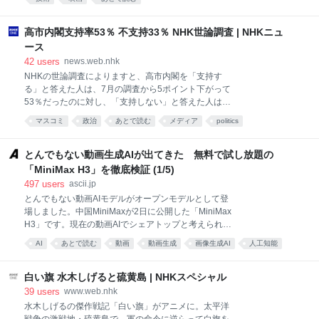
かまでは理解していない」と思った人もいたかもしれ
ない。 ということで、今回はドルビーシネマの解説を
していきたい。前回の記事に倣い、なるべく基本的か
高市内閣支持率53％ 不支持33％ NHK世論調査 | NHKニュ
つ根本的な原理/技術部分だけを掬い取り、解説を行な
ース
っていく次第だ。 つまるところ、誤解を恐れずに単純
42
users
news.web.nhk
化するとIMAXが「大きさ」の頂点だとすれば、ドルビ
NHKの世論調査によりますと、高市内閣を「支持す
ーシネマは「正確さ」の頂点と言えるだろう。画面の
る」と答えた人は、7月の調査から5ポイント下がって
巨大さを競うのではなく、スクリーンに届く光の1
53％だったのに対し、「支持しない」と答えた人は6
粒、音の1粒の質を、磨き上げた技術である。 それで
ポイント上がって33％でした。 世論調査 世論…
はいこう！ 「映像・音・部屋」の3点セット ドルビー
マスコミ
政治
あとで読む
メディア
politics
と聞くと音響の会社を思い浮かべる人が多いはずだ。
それは正しいのだが、ドルビーシネマは音の規格では
とんでもない動画生成AIが出てきた 無料で試し放題の
ない。映像技
「MiniMax H3」を徹底検証 (1/5)
497
users
ascii.jp
とんでもない動画AIモデルがオープンモデルとして登
場しました。中国MiniMaxが2日に公開した「MiniMax
H3」です。現在の動画AIでシェアトップと考えられる
ByteDanceの「Seedance 2.0」に匹敵する性能を持
AI
あとで読む
動画
動画生成
画像生成AI
人工知能
ち、その使い方を工夫すればOpenAIの「Sora2」を超
生成AI
無料
pc
モデル
えた使い方ができそうなモデルです。最大の特徴は、
多数の画像や動画、音楽・音声データを参照できる
白い旗 水木しげると硫黄島 | NHKスペシャル
「Omni Reference」を搭載していることです。この性
39
users
www.web.nhk
能の動画モデルがローカルPCで動いているのは信じら
水木しげるの傑作戦記「白い旗」がアニメに。太平洋
れないほどです。さまざまな作例を通して、その潜在