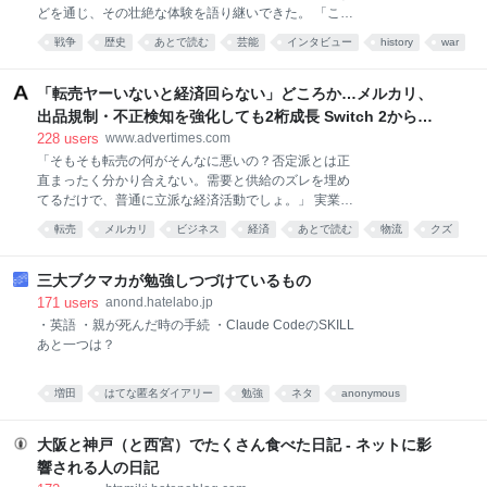
どを通じ、その壮絶な体験を語り継いできた。 「この
あたりだってさ、まだ空襲で亡くなった人たちの骨が
戦争
歴史
あとで読む
芸能
インタビュー
history
war
埋まってるかもしれねぇんだ」 焼夷弾で空が真っ赤に
染まっていた インタビューを行ったのは、東京・墨田
区にある毒蝮さんの所属事務所。81年前の1945年3月
「転売ヤーいないと経済回らない」どころか…メルカリ、
10日未明、“下町”と呼ばれるこの一帯は大規模な空襲
出品規制・不正検知を強化しても2桁成長 Switch 2から始
を受け、約27万戸の家屋が焼失。およそ40平方キロメ
まり、「ちいかわ」で極まった“転売対策の本気”
228
users
www.advertimes.com
ートルが焼け野原となり、10万人以上が亡くなった。
「そもそも転売の何がそんなに悪いの？否定派とは正
毒蝮さんは当時9歳で、この空襲を自宅のあった荏原
直まったく分かり合えない。需要と供給のズレを埋め
（現在の東京都品川区）から見ていた。 「空まで真っ
てるだけで、普通に立派な経済活動でしょ。」 実業家
赤に染まってね。下町方面から遠く離れたこちらま
の堀江貴文氏は2025年10月29日にXでこう投稿し、転
で、強い風が吹いていた。たまたま風が強い日だった
転売
メルカリ
ビジネス
経済
あとで読む
物流
クズ
売を一つの経済活動として肯定する見方を示した。限
わけじゃない。大きな火事を体験したことがない人は
考え方
webサービス
定品やランダムグッズの高額転売には批判が根強い一
わからないと思うけど、猛烈な火は巨大な上昇気流を
方、Xでは「転売のおかげで日本の経済が潤ってる可
三大ブクマカが勉強しつづけているもの
生んで
能性」に言及する投稿もあるなど、転売が経済活動と
171
users
anond.hatelabo.jp
して一定の役割を果たしているとの意見も見られる。
・英語 ・親が死んだ時の手続 ・Claude CodeのSKILL
5月15日に発売されたマクドナルドのハッピーセット
あと一つは？
「ちいかわ」。発売初日、メルカリに出品された対象
商品が数分後に削除された そうした中、メルカリは8
増田
はてな匿名ダイアリー
勉強
ネタ
anonymous
月6日に開いた2026年6月期の決算説明会で、AIによる
不正検知や全額補償、真贋鑑定、出品規制など、安
よくわからない
生活
あとで読む
人生
社会
心・安全に関する一連の施策が事業成長にも寄与した
大阪と神戸（と西宮）でたくさん食べた日記 - ネットに影
との認識を示した。 同社のMarketplace（マーケッ
響される人の日記