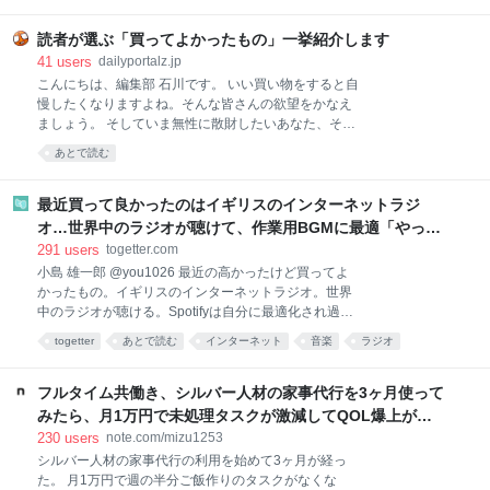
簡単に作れる料理ではありますが、具材を買ってきて
調理するのは、面倒くさい。特に夏は外出するのも調
読者が選ぶ「買ってよかったもの」一挙紹介します
理するのも暑くて億劫。そんなときでも、手軽に本格
41
users
dailyportalz.jp
麻婆豆腐が味わえるのがこちらの商品です。 熱湯で約
こんにちは、編集部 石川です。 いい買い物をすると自
4〜5分あたためて（電子レンジであたためる場合は
慢したくなりますよね。そんな皆さんの欲望をかなえ
500Wで約2分）、ご飯にかけるだけ。初めて食べたと
ましょう。 そしていま無性に散財したいあなた、そん
きは、正
なあなたの欲望も同時にかなえましょう。 いまや資本
あとで読む
主義の手先となった我々人類にもたらされる癒しのひ
ととき、それがこのコーナー「読者の買ってよかった
もの」です。 ただいまAmazonが7/13(月)いっぱいま
最近買って良かったのはイギリスのインターネットラジ
で、プライムデーの大型セール中（現在は先行セー
オ…世界中のラジオが聴けて、作業用BGMに最適「やっぱ
ル）なので、琴線に触れた方はどしどしお買い求めく
り物理的な機械」「この質感で鎮座してくれるのがいい」
291
users
togetter.com
ださい。 ※このページのリンクからご購入いただくと
小島 雄一郎 @you1026 最近の高かったけど買ってよ
一部収益がサイトに還元され運営費になります。あり
かったもの。イギリスのインターネットラジオ。世界
がとうございます！
中のラジオが聴ける。Spotifyは自分に最適化され過ぎ
ていて、新しい発見が少ない。世界のラジオ聴いてる
togetter
あとで読む
インターネット
音楽
ラジオ
と、その国の雰囲気とかと一緒に音楽が流れてくる。
ガジェット
家電
BGM
ネット
イギリス
作業用BGMに最適。似たアプリはあるけど、やっぱり
こっちがいい。 pic.x.com/Qf4rbfrpij 2026-06-28
フルタイム共働き、シルバー人材の家事代行を3ヶ月使って
10:48:11
みたら、月1万円で未処理タスクが激減してQOL爆上がり
した話。｜みず
230
users
note.com/mizu1253
シルバー人材の家事代行の利用を始めて3ヶ月が経っ
た。 月1万円で週の半分ご飯作りのタスクがなくな