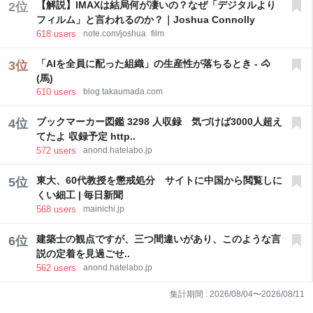
【解説】IMAXは結局何が凄いの？なぜ「デジタルより
2
位
フィルム」と言われるのか？｜Joshua Connolly
618
users
note.com/joshua_film
「AIを全員に配った組織」の生産性が落ちるとき - 🐴
3
位
(馬)
610
users
blog.takaumada.com
ブックマーカー図鑑 3298 人収録 気づけば3000人超え
4
位
てたよ 収録予定 http..
572
users
anond.hatelabo.jp
東大、60代教授を懲戒処分 サイトに中国から閲覧しに
5
位
くい細工 | 毎日新聞
568
users
mainichi.jp
建築士の観点ですが、三つ間違いがあり、このような言
6
位
説の定着を見過ごせ..
562
users
anond.hatelabo.jp
集計期間 :
2026/08/04
〜
2026/08/11