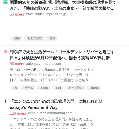
安心できるわけでもないし、FIREできるわけでもないし、土地が買える
開通約50年の首都高 荒川湾岸橋、大規模修繕の現場を見て
わけでもないし、家が建つわけでもない 今の労働生活が最強につらくて
きた。「塗膜の剥がれ・土台の腐食・一部で断面欠損や破
苦しいから、これに耐えて溜めたこの金は価値あるものであってほしい
断」など深刻な損傷、どう直す？
50
users
travel.watch.impress.co.jp
しなんでもできてほしいという気持ちがあるんだけど できることの少な
さになんだかガックリきてしまう なんだろう 俺って生きててなにしたい
んだろう
建築
あとで読む
交通
“実写”で犬と生活ゲーム『ゴールデンレトリバーと過ごす
日々』体験版が8月12日配信へ。賑わう実写ADV界に新
星、美女より犬が好きなあなたに - AUTOMATON
56
users
automaton-media.com
デベロッパーのRablo Gamesは8月6日、ペットシミュ
レーションゲーム『ゴールデンレトリバーと過ごす
日々』の体験版を、明日8月11日に配信すると発表し
た。ストアページによると、日本国内向けには時差の
犬
ゲーム
game
dog
あとで読む
animal
都合で8月12日の配信となるようだ。対応プラットフ
ォームはPC（Steam）で、ゲーム内は日本語表示に対
応する。 本作は、犬のゴールデンレトリバーとの生活
「エンジニアのための自己管理入門」に救われた話 -
を体験できるゲームだ。全編実写映像にて構成されて
expajp's Permanent Way
おり、開発者自身の飼い犬が出演している。 『ゴール
123
users
expajp-tech.hatenablog.com
デンレトリバーと過ごす日々』では、ゴールデンレト
「エンジニアのための自己管理入門」を読み終えまし
リバーと一緒に毎日を過ごす。名前はピチューだが、
た。 本書は自己管理を通して日々の生活に「余白」を
任意の名前に変更することも可能だ。1日が始まる