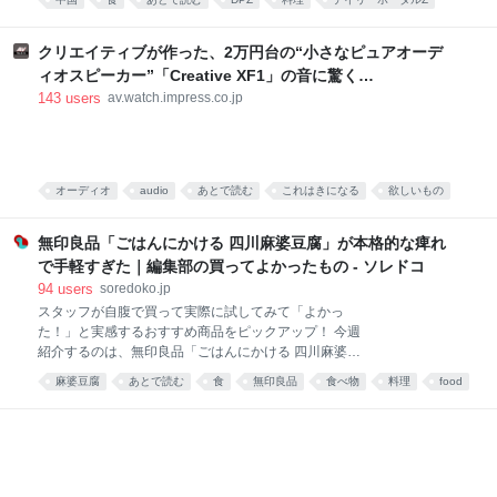
た、脳に直でうま味が届く調味料です。 そんな乾碟を
食べ物
food
唐沢むぎこ
中華
みんなで食べる、「旨粉会（うまこかい）」をやりま
した。 真っ赤な小袋に入った粉 大学院生のころ、中国
クリエイティブが作った、2万円台の“小さなピュアオーデ
の東北地方から来た留学生の女の子と仲良くなりまし
ィオスピーカー”「Creative XF1」の音に驚く
た。 彼女は辛い物が大好き。「日本には辛い食べ物が
[Sponsored]
143
users
av.watch.impress.co.jp
ない」と、中国のショッピングサイト「淘宝」（タオ
パオ）で大量に本場中国のフードをお取り寄せしてお
りました。日々、私はそのおこぼれにあずかっていた
のです。 そんな彼女がある日、 はつらつとした唐辛子
キャラの描かれた、真っ赤な小袋をくれました。 なん
オーディオ
audio
あとで読む
これはきになる
欲しいもの
だこれ。すごく辛そう。 「七味唐辛子みたいなもんか
PC
な」と思い、少量カップ麺にかけてみると、 予想だに
無印良品「ごはんにかける 四川麻婆豆腐」が本格的な痺れ
していなか
で手軽すぎた｜編集部の買ってよかったもの - ソレドコ
94
users
soredoko.jp
スタッフが自腹で買って実際に試してみて「よかっ
た！」と実感するおすすめ商品をピックアップ！ 今週
紹介するのは、無印良品「ごはんにかける 四川麻婆豆
腐」。ごはんにかけるだけで、山椒がしっかりきいた
麻婆豆腐
あとで読む
食
無印良品
食べ物
料理
food
本格四川の味が楽しめます。暑くて料理が億劫な日
や、時短ごはんにおすすめです！ ▼買ってよかったも
の2025と先週分はこちら レトルトレベルと思えない
本格派！無印良品 ごはんにかける 四川麻婆豆腐 画像
参照元：Amazon 麻婆豆腐が好きで、お家でもよく作
ります。白ご飯と一緒に食べるのが至福の時間です。