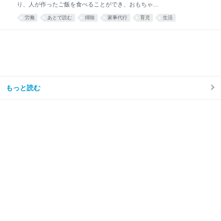
り、人が作ったご飯を食べることができ、おもちゃが
散乱するリビング掃除はほとんどと言っていいほどし
労働
あとで読む
掃除
家事代行
育児
生活
なくなり、トイレ掃除は頻度が半分くらいになった。
え……コスパ良すぎ……🫶🏻 — みず☺︎3y🦖
(@mizu_mom_2) June 24, 2026 せっかくなので、実
際に使ってみた感想や、いろいろな情報をまとめてみ
る。 今思えば もっと早く利用すればよかった。 しか
ない。 シルバー人材センターを利用しようと思った理
由我が家はフルタイム共働き、子どもは年少の男の子
が1人。 毎日時間との戦い。 私は仕事終わりに家事を
もっと読む
楽しくテキパキとできる方ではない。ついだらけてし
まう。 私の難儀なところは、気持ちよくだらけて、家
事のことなど忘れてしまえたらいいのに、 「もう1週
間トイレ掃除してない」 「階段に猫