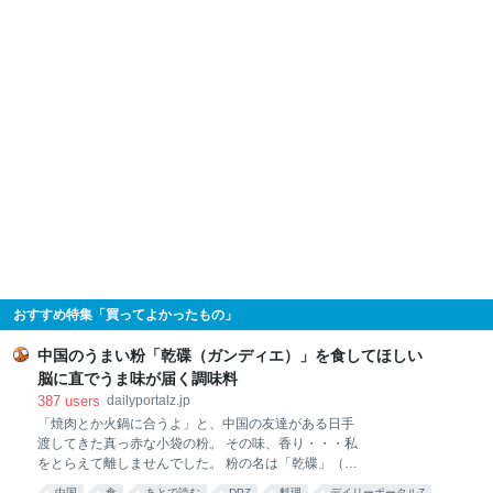
おすすめ特集「買ってよかったもの」
中国のうまい粉「乾碟（ガンディエ）」を食してほしい
脳に直でうま味が届く調味料
387
users
dailyportalz.jp
「焼肉とか火鍋に合うよ」と、中国の友達がある日手
渡してきた真っ赤な小袋の粉。 その味、香り・・・私
をとらえて離しませんでした。 粉の名は「乾碟」（ガ
ンディエ）。唐辛子や花椒、ピーナッツの粉を調合し
中国
食
あとで読む
DPZ
料理
デイリーポータルZ