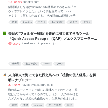
おじさんはみんなエヴァ以前から大好き」
190
users
togetter.com
猫間川よしを @yoshiwo2006 林原めぐみさんが「エ
ヴァでブレイクした」という情報を知って「ハァ
ッ？？」て顔をしかめてる。 それ以前に超売れっ子声
優でしたよ…変なデマ流さないでほしい。 エヴァでこ
声優
togetter
アニメ
あとで読む
オタク
エヴァ
んな大人しい役やるなんて、と当時驚きはしました
林原めぐみ
twitter
anime
デマ
が。（90年代初頭に林原めぐみのハートフルステーシ
ョンを毎週聴いてた世代） 2026-08-09 14:38:46
毎日の“フォルダー移動”を劇的に省力化できるツール
「Quick Access Popup」（QAP）／エクスプローラーは
もちろん、ダイアログやコンソールでも。「Folders
46
users
forest.watch.impress.co.jp
Popup」の後継【レビュー】
未分類
あとで読む
article
ツール
火山噴火で海にできた西之島への「植物の侵入経路」を解
明 - ナゾロジー
37
users
nazology.kusuguru.co.jp
海の真ん中にポツンと新しい陸地が生まれたとき、植
物はどこからやってくるのでしょうか。 人の手がほと
んど入らない絶海の火山島なら、生態系が生まれる最
初の一歩を追えるかもしれません。 筑波大学などの研
環境
生物
science
あとで読む
自然
究チームは今回、小笠原諸島の「西之島」に生えてい