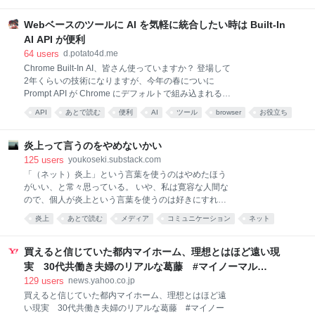
たオヒシバ（Eleusine indica）のDNAを調査。 その結
果、西之島のオヒシバは、南方の地域から沖縄や小笠
Webベースのツールに AI を気軽に統合したい時は Built-In
原諸島などを経て、海鳥によって運ばれてきた可能性
AI API が便利
が高いことが示されました。 研究の詳細は、2026年8
64
users
d.potato4d.me
月7日付で学術誌『Journal of Plant Research』に掲載
Chrome Built-In AI、皆さん使っていますか？ 登場して
されています。 目次 西之島に生えた植物はどこから来
2年くらいの技術になりますが、今年の春についに
たのか？熱帯から沖縄、小笠原を経て「海鳥」が運ん
Prompt API が Chrome にデフォルトで組み込まれるよ
だ可能性 西之島に生えた植物はどこから来たのか？ 西
うになりました。 せっかく広く使えるようになりまし
之島/ Credit: ja.wikipedia 西之島は父島から西北西へ約
API
あとで読む
便利
AI
ツール
browser
お役立ち
たが、まだまだ利用が普及していない印象を受けま
130km離れた活火山島で、197
webサービス
web
す。 最初に GA したのがクセの強い領域であったこと
や、Gemini 自体への期待値の低さなどが要因だと考え
炎上って言うのをやめないかい
たため、この記事では「思ったより悪くないよ」とい
125
users
youkoseki.substack.com
うことを伝えられればと思います。 技術概要 Built-In
「（ネット）炎上」という言葉を使うのはやめたほう
AI はその名の通り、ブラウザに内蔵されている AI を
がいい、と常々思っている。 いや、私は寛容な人間な
使うことができる機能です。 用途別に異なる API が提
ので、個人が炎上という言葉を使うのは好きにすれば
供されており、一応 Web 標準に載せる想定ですが、
良いと思う。私自身も使っています。私が問題視して
炎上
あとで読む
メディア
コミュニケーション
ネット
基本的には Google が主導している Chrome の機能で
いるのは、新聞やテレビといったメディアが、ネット
あるのが実情です。 そのため、本記事では便宜上
企業
!!
trouble
での騒ぎをなんでもかんでも炎上と表して、それで何
Chrome Buil
か言ったつもりになってることである。 最近はしょう
買えると信じていた都内マイホーム、理想とはほど遠い現
もないことがネットで話題になり、批判が集まり、炎
実 30代共働き夫婦のリアルな葛藤 #マイノーマル
上して、それをテレビや新聞が後から追いかける例が
（THE GOLD ONLINE（ゴールドオンライン）） -
129
users
news.yahoo.co.jp
多い。ネットのせいで炎上したものはたくさんあっ
Yahoo!ニュース
買えると信じていた都内マイホーム、理想とはほど遠
て、それらの多くは、ネットがなければ炎上するほど
い現実 30代共働き夫婦のリアルな葛藤 #マイノー
の騒動にはならなかっただろう。今日、ネットがなか