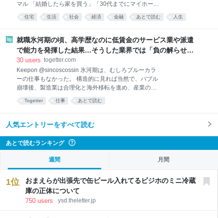
マル 「結婚したら家を買う」「30代までにマイホーム
った世界を考える意味がどれほどあるのかはさてお
を」――かつて日本のサラリーマンにとって“普通の幸
き。 ネットのせいで色々な騒ぎが起きている。しか
住宅
生活
社会
経済
金融
あとで読む
人生
せ”とされていた人生設計が、東京で急速に過去のもの
し、騒ぎの責任はネットにあるのだろうか？ 先日、日
不動産
建築
となりつつあります。資材価格の高騰や円安、さらに
経が『DAZNとANAのネット炎上から考える「怒りの
は海外マネーや高所得層の流入によって、都内の新築
就職氷河期の頃、高学歴なのに低賃金のサービス業や派遣
コスト」の重み』という記事
マンション平均価格は1億円を突破。いまや世帯年収
で能力を発揮した結果…そうした業界では「負の解らせ」
1,000万円を超える世帯であっても、都心で理想の住
が起きていた「今採用できるのはFラン手前位が中央値」
30
users
togetter.com
まいを手に入れることは極めて困難です。親世代が当
Keepon @sincoscossin 氷河期は、むしろブルーカラ
然のように手に入れてきた「庭付き戸建て」や「職住
ーの仕事もなかった。 構造的に見れば当然で、バブル
近接」を妥協せざるを得ない現実の背景には、一体な
崩壊後、製造業は合理化と海外移転を進め、産業の空
にがあるのでしょうか。住宅市場の変容を紐解きなが
洞化が進んでいった。 製造も建設も人を減らしていた
ら、30代世帯のリアルな葛藤と彼らの今後の選択肢を
Togetter
仕事
あとで読む
時代だった。 その一方で増えていったのが、低賃金の
探っていきます。 【早見表】年金に頼らず「1人で
サービス業や非正規雇用だった。 今の人手不足の時代
120歳まで生きる」ための貯蓄額 夫婦で「戸建て派」
からは想像しにくいが、当時は「仕事を選ぶ」以前
人気エントリーをすべて読む
描いた理想の
に、働けるだけでありがたい時代だった。 2026-08-
08 10:15:18 あの佐々岡 @anosasaoka 「就職氷河期
あとで読むランキング
?
世代が苦しかったのは、ブルーカラーの仕事を選ばな
かったからだ」 という話を見かけますが、今もゴリゴ
週間
月間
リのブルーカラーで週6勤務している福祉系インフラ
土方の私からすると、 マジで何言ってんだこいつ、で
おまえらが出張先で缶ビール入れてるビジホのミニ冷蔵
1
位
すね。 2026-08-08 06:47:51
庫の正体について
750
users
ysd.theletter.jp