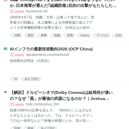
か､日本海軍が選んだ｢組織防衛｣目的の出撃がもたらした結
末
21
users
toyokeizai.net
1945年4月7日、戦艦「大和」は東シナ海で沈んだ。世
界最大の戦艦は、水上艦隊による沖縄救援の途上でア
メリカ空母機動部隊の攻撃を受け、10本以上の命中魚
雷により転覆し大爆発とともに沈没した。日本海軍の
沖縄
歴史
軍事
組織
戦争
history
アメリカ
日本
事実上の終焉である。 作戦としての無謀さと無意味さ
は周知のとおりである。東シナ海はすでにアメリカが
支配していた。「大和」は沖縄に到着できる見込みは
AIインフラの最新技術動向2026 (OCP China)
なく、途中で沈むことも明らかであった。 それにもか
72
users
speakerdeck.com/markunet
かわらず、なぜ海軍は「大和」を沖縄に送り出したの
技術動向説明会（日本語）
か。それは「正々堂々と戦って沈める」ためであっ
た。 そうしてこそ海軍の面目を保てる。戦わずして敗
北する汚名を避ける。水上艦隊もまた特攻隊を出した
AI
あとで読む
実績を積む。すべて、戦後の批判を免れるためであ
る。 「面目」を保つための作戦 「大和」の沖縄出撃に
は批判が多い。すでに述べた無謀さと無意味さはその
【解説】ドルビーシネマ(Dolby Cinema)は結局何が凄い
筆頭である。加えて「乗員を無駄死させた」、あるい
の？なぜ「黒」が最強の武器になるのか？｜Joshua
は「アメリカ軍に戦
Connolly
23
users
note.com/joshua_film
拙著のIMAXの記事を読んで、「IMAXのことは少なか
らずなんとなくは分かった。では、ドルビーシネマっ
てのは一体何なんだ？映像が綺麗だとか、音が良いと
か何となくは分かってはいるが、実際どんな技術なの
技術
映画
あとで読む