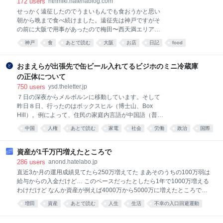
172
users
htnmiki.hatenablog.com
せっかく遠征したのでうまいもんでも食おうかと思い
朝から晩まで食べ続けました。遠征先は神戸ですがそ
の前に大阪で用事があったので梅田〜西天満エリアで
行きたかった店にも行ってみました。なんだかもう本
神戸
食
あとで読む
大阪
お店
日記
food
当にずっと食べてた気がする。 喫茶サンシャイン 踊る
うどん 大安 ルミステール にしむら珈琲店 CAFFE
PASCUCCI パティスリートゥーストゥース たこ焼た
おまえらが出張先で缶ビール入れてるビジホのミニ冷蔵庫
ちばな モトマチ喫茶 ひばり珈琲 アニエスベーカフェ
の正体について
元祖ぎょうざ苑 みつまた喫茶店 長田タンク筋 元町サ
750
users
ysd.theletter.jp
ントス パンやきどころ RIKI Rond sucré cafe（ロンシ
７日の深夜からメルボルンに移動しています。そして
ュクレカフェ） ユーハイム イスズベーカリー 喫茶サ
昨日８日、行ったのはボックスヒル（博士山、Box
ンシャイン スプーンを入れた瞬間の柔らかさにびっく
Hill）。例によって、住民の家庭内言語が中国語（普通
りした。なんとなく固そうに見えたので。2回スプー
話）＆広東語である比率が40％以上という現代型の郊
ンを入れると自重を支えきれずペタンと倒れてしまう
中国
人権
あとで読む
家電
社会
労働
政治
国際
外チャイナ住宅街。メルボルンにいるのにセント・ポ
ほど。ふと、たれぱんだを思い出した。一切のザラつ
司法
オーストラリア
ール大聖堂もキャプテン・クックの家も見てないけ
きのない滑らかな舌触
ど、俺はそれでいいんだろうか。 ちなみにメルボルン
資産が1千万円増えたところで
自体は、世界でロンドンに次いでヴィクトリア朝時代
286
users
anond.hatelabo.jp
の建築物を多く残す場所と言われ、全世界の「住みや
直近3か月の運用成績見てたら250万増えてた まあそのうちの100万弱は
すい街」ランキングでもしばしば1位を獲得している
給与からの入金だけど… このペースだったとしたら1年で1000万増える
都市です。開放的でハイテンションなシドニーと違
わけだけど なんか資産が例えば4000万から5000万に増えたところで、
い、しっとりして落ち着いた雰囲気を感じさせます。
「だからなに？」って気持ちになっちゃうんだよね 1000万は間違いな
増田
資産
あとで読む
人生
生活
不幸の入口回避運動
く大金で俺もそれを増やすのに死ぬほど苦労してるんだけど でも人生を
はてな匿名ダイアリー
投資
お金
通してみたとき、1000万でできることって本当に小さいよな 老後生活