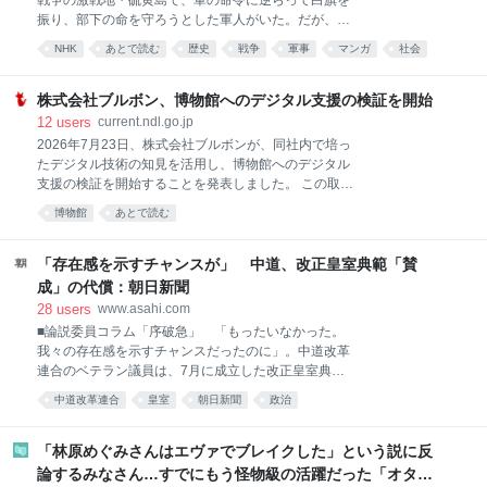
戦争の激戦地・硫黄島で、軍の命令に逆らって白旗を
力の一端を紹介します。 Seedance 2.0級の動画AIがロ
振り、部下の命を守ろうとした軍人がいた。だが、そ
ーカルPCで動く MiniMax H3（以下、H3）はとんでも
こに銃弾が放たれる...。生き延びた兵士の間でささや
NHK
あとで読む
歴史
戦争
軍事
マンガ
社会
ないほど高性能な動画AIモデルです。クラウドサービ
かれていたこの秘話を水木は3度も漫画化している
ス版はByteDanceの「Seedance 2.0」に匹敵する性能
が、真相は謎のままだ。実はモデルとなったのは、実
です。実写や
在する東大出身の軍人。従軍経験のある水木とも縁の
株式会社ブルボン、博物館へのデジタル支援の検証を開始
ある人物だったー。硫黄島で何が?日米の徹底取材
12
users
current.ndl.go.jp
で“真実”に迫る。(初回放送日 2026年8月16日(日))
2026年7月23日、株式会社ブルボンが、同社内で培っ
たデジタル技術の知見を活用し、博物館へのデジタル
支援の検証を開始することを発表しました。 この取組
は、博物館における学芸業務と総務業務の支援を主な
博物館
あとで読む
目的とし、同社がオープンソフトウェアの活用で得た
知見を地域文化に還元するあり方についても検証を進
めるものとあります。 「博物館の支援」活動として、
「存在感を示すチャンスが」 中道、改正皇室典範「賛
まずは、「博物館サポートツール」を開発・提供する
成」の代償：朝日新聞
としており、ウェブサイト「博物館サポートツール」
28
users
www.asahi.com
が開設されています。 博物館へのデジタル支援に関す
■論説委員コラム「序破急」 「もったいなかった。
るお知らせ（ブルボン, 2026/7/23）
我々の存在感を示すチャンスだったのに」。中道改革
https://www.bourbon.co.jp/news/detail/202607231310
連合のベテラン議員は、7月に成立した改正皇室典範
07.html
への対応をそう悔やんだ。 改正では、旧宮家の男系
https://www.bourbon.co.jp/news/news_file/file/202607
中道改革連合
皇室
朝日新聞
政治
男子を養…
23%E5%8D%9A%E7%89%A9%
「林原めぐみさんはエヴァでブレイクした」という説に反
論するみなさん…すでにもう怪物級の活躍だった「オタク