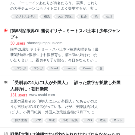
生活してて、気が付いたら泡の消えていた感じだった。 二次元さえ、オ
ル、ドーミーインあたりが有名だろう。 実際、これら
タク界隈にさえいられればそれでもいいと思っていた だけどある日、そ
の大手チェーンは当サイトにもよく登場するが、実は
れさえ楽しめ
私（あひるねこ）はどのホテルにも一度も泊まったこ
ビジネスホテル
横浜
あとで読む
社会
life
生活
とがない。 そこで今回は、生まれて初めてアパホテル
に泊まってみることにした。ビジホ自体が久しぶりな
ので、すでにワクワクが止まらない状態だ。それでは
[第98話]限界OL霧切ギリ子 - ミートスパ土本 | 少年ジャン
出発！ ・人生初アパ 先日、朝から横浜で仕事があった
プ＋
ため、前日に現地入りすることに。 場所は「アパホテ
30
users
shonenjumpplus.com
ル横浜関内」。料金は1泊朝食付きプランで税込8600
限界OL霧切ギリ子 ミートスパ土本 <毎週火曜更新！最
円だった。 関内駅に着いたのは21時半ごろだ。念のた
新3話無料>限界生まれ限界育ち、癖の強い奴はだいた
め予約情報を確認したところ、なんと「自動アップグ
い知り合い…。霧切ギリ子が贈る、今日をなんとか生
レードされたお部屋となります」という一文が。 もし
きるライフハック――!?読めば新たな知見を得る限界
かして、少し広めの部屋になっていたりするんだろう
_マンガ
マンガ
Food
manga
Comic
食
群像劇。 [JC3巻9/4発売]
か？ ちょっと浮かれつつ、駅から歩いて約3分。つ
いに人生初のアパホテルである。 中に入ってまず驚い
「受刑者の4人に1人が外国人」 誤った数字が拡散し外国
たのが、フ
人排斥に：朝日新聞
131
users
www.asahi.com
全国の受刑者の「約4人に1人が外国人」であるかのよ
うな言説がSNSで広がっている。だが、実際は約14人
に1人。小野田紀美・外国人政策担当相が7月下旬に府
中刑務所（東京都府中市）を視察した際の感想とし…
排外主義
デマ
司法
小野田紀美
SNS
政策
ネット
差別
あとで読む
移民
戦艦｢大和｣は沖縄でなぜ沈められなければならなかったの