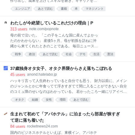
作り出し、成果を上げてスキルを磨き、キャリアを前
と、まずは餌をあげて、それから何をするのか選択肢
進させる方法を述べた本です。 www.shoeisha.co.jp 最
から選ぶ。たとえばお散歩であれば、マップから行き
エンジニア
あとで読む
書籍
本
マネジメント
近、読書記事は手元のメモ書きをそのまま出していま
先を選択すると、実際に散歩をする様子が映像で流れ
すが、本書についてはしっかり書こうと思います。 と
る。 散歩中にはほかの飼い犬に出会えることがあり、
いうのも、本書が自分を忙しさから救ってくれたから
わたしが今絶望しているこれだけの理由｜P
挨拶する
です。 「余白」を手に入れるまで 忙しすぎた6月 EM
313
users
note.com/popnote
Oasis #12 自己管理の見直し 見直し、その後 本書全体
母の前で泣いた。 「この子をこんな国に産んでよかっ
の感想 20代の頃に読みたかった 構成が明確 6章の存在
たのかわからない」 産後5ヶ月、母が初孫を訪ねに沖
に著者の仁を感じる まとめ：新人にもベテランにもお
縄から来てくれたときのことである。 毎日ニュースが
すすめできる良書 「余白」を手に入れるまで 忙しすぎ
最悪を更新していくこと。戦争に向かう政治に危機感
戦争
政治
あとで読む
社会
デモ
生活
憲法
た6月 本書が発売した6月は忙しさを極めておりまし
を持っていること。誰とも気持ちを共有できなくて辛
た。 週末まるごとぼーっとしないと心身が回復しない
自民党
いこと。 母は「政治とかよくわからないけど、どんな
ほどで、今思えばオーバーワークは明らか。 自分でも
ニュースがいやなのかLINEしていいよ。読むから」と
37歳独身オタ女子、オタク界隈からさえ落ちこぼれる
まずい感覚は
言った。 この記事は母へ書いたニュース解説のまとめ
45
users
anond.hatelabo.jp
である。 (私の声を上げるに至った背景についてはこ
ハッキリ言って人生終わっていると自分でも思う、 財力以前に、メイン
ちら) 【戦争の作り方】 20年前の絵本をアニメーショ
のジャンルとかに年食ってて浮きすぎてて間に入ることができない 自分
ン化したもの。戦争の予兆としてどんなものがあるか
のコミュ障のせいなのはわかっている。 若かったころ一緒にリアイベや
分かりやすく説明されてる。 結論から言うと全ての予
推し活をやってたオタ友たちは、みんな婚活して結婚した。 私だけが取
オタク
結婚
女性
増田
あとで読む
兆が今起こっているから絶望している🤮 どのニュース
り残された。いや、自分から大人になることを拒んだ。 二次元の彼氏た
がどの予兆に該当するか一覧で説明する。 全部が長い
ち以上に魅力的なリアルの男性なんていなかったからだった。 私は、若
と思ったら⚠️マークのとこだけでも読んでほしい。 ※
い頃モデル事務所に入ってて、RQやイベでレイヤーもやっていた。 少
生まれて初めて「アパホテル」に泊まったら部屋が狭すぎ
あくまで個人的メモなので詳細は各自キーワードで
し食事と美容に気を遣えば、お金にも仕事にも困ることはなかった。色
て逆に落ち着いた
んな男性から声をかけられた、私は、あの時確かに「主人公」だった。
84
users
rocketnews24.com
あの頃の体型も、美貌も、気が付けば年と共になくなっていた。普通に
国内のビジネスホテルといえば、東横イン、アパホテ