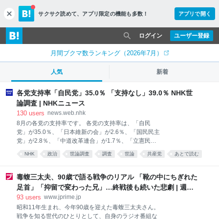
サクサク読めて、
アプリ限定の機能も多数！
アプリで開く
c
l
o
ログイン
ユーザー登録
s
e
月間ブクマ数ランキング（2026年7月）
人気
新着
各党支持率「自民党」35.0％ 「支持なし」39.0％ NHK世
論調査 | NHKニュース
130
users
news.web.nhk
8月の各党の支持率です。 各党の支持率は、「自民
党」が35.0％、「日本維新の会」が2.6％、「国民民主
党」が2.8％、「中道改革連合」が1.7％、「立憲民主
党」が2.8％、「参政党」が2.8％、「…
NHK
政治
世論調査
調査
世論
共産党
あとで読む
毒蝮三太夫、90歳で語る戦争のリアル 「靴の中にちぎれた
足首」「抑留で変わった兄」…終戦後も続いた悲劇 | 週刊
女性PRIME
93
users
www.jprime.jp
昭和11年生まれ、今年90歳を迎えた毒蝮三太夫さん。
戦争を知る世代のひとりとして、自身のラジオ番組な