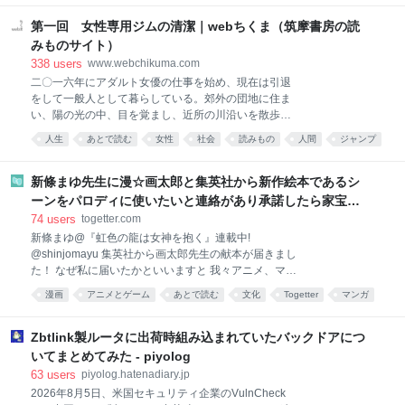
論文や文献も引用して裏付けます。 調査が完了次第、ご報告いたしま
ていれば」 「自分たちは本当はもっとできたはずだ」
す。 性被害に関する弁護士の視点を心理学・犯罪学から検証 序論
第一回 女性専用ジムの清潔｜webちくま（筑摩書房の読
「悪かったのは自分で
(Introduction) リンク先の記事「弁護士業務を通じて感じる、性被害の問
みものサイト）
題」は、刑事弁護に携わる弁護士が自身の業務を通じて感じた性犯罪被
338
users
www.webchikuma.com
害者の心理や、性加害の本質について語ったものです。筆者は、性被害
二〇一六年にアダルト女優の仕事を始め、現在は引退
に遭った女性の心の傷に寄り添い、社会の在り方や加害者の背景にも踏
をして一般人として暮らしている。郊外の団地に住ま
み込んだ考察を述べています。本稿では、この筆者の立場・視点が被害
い、陽の光の中、目を覚まし、近所の川沿いを散歩
者心理学およ
し、ピラティスのジムに通い、秋刀魚を買って焼き、
人生
あとで読む
女性
社会
読みもの
人間
ジャンプ
小津安二郎やエドワード・ヤンなど敬愛する監督の作
考え方
ジェンダー
人
品を夜な夜な観る。友人の店に偶に立ち、誰でもない
誰かとして人と語らい、「元AV女優」の肩書きで世に
新條まゆ先生に漫☆画太郎と集英社から新作絵本であるシ
出ることに逡巡し何年も完成しない小説と向き合う
ーンをパロディに使いたいと連絡があり承諾したら家宝レ
日々。底を尽きる貯金、三〇代の健康、映画監督の夢
ベルのとんでもないものが届いた
74
users
togetter.com
を手放していく過程、時折眩しく思えるAV業界とそこ
新條まゆ@『虹色の龍は女神を抱く』連載中!
で働きつづける女性たちの姿、いまさらできない就
@shinjomayu 集英社から画太郎先生の献本が届きまし
職、どんどん地元へ帰るか結婚するかの二択へ収まっ
た！ なぜ私に届いたかといいますと 我々アニメ、マン
ていく同年代の女性たち、半端な立ち位置、それでも
ガ業界で、オマージュに対してピリピリした空気が漂
小さく幸福で素朴な毎日。タイトルは離職したことを
漫画
アニメとゲーム
あとで読む
文化
Togetter
マンガ
ってしまった残念な昨今、 めちゃくちゃ気を使ってく
後悔するような雰囲気ですが、このタイトルに惹かれ
イラスト
ツール
れた集英社と画太郎先生が ご丁寧にとあるシーンのパ
る人たちに「やめたところでどうにもなっていない
ロディを許可していただきたいとのご連絡がありまし
Zbtlink製ルータに出荷時組み込まれていたバックドアにつ
が、幸福な毎日を過ごしている」姿をフ
た！ 私はもう、光栄で光栄で、もしも本になったら 棺
いてまとめてみた - piyolog
桶に入れてもらうアイテムにしたいと考えてました。
63
users
piyolog.hatenadiary.jp
ってことで、迷うことなくOKを出させていただいたわ
2026年8月5日、米国セキュリティ企業のVulnCheck
け ですが、そしたら後日ですね… とんでもないものが