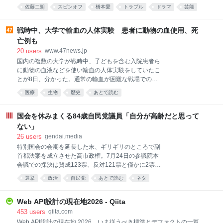
期に放送されたドラマ『夫婦別姓刑事』（フジテレビ
佐藤二朗
スピンオフ
橋本愛
トラブル
ドラマ
芸能
系）で共演した橋本愛（30）とのトラブルが発覚した
あとで読む
俳優・佐藤二朗（57）。主演を務める予定だった映画
『踊る大捜査線 N.E.W. メトロポリスを駆け抜けろ！』
戦時中、大学で輸血の人体実験 患者に動物の血使用、死
（9月18日公開）のスピンオフ作品の撮影中止が正式
亡例も
に決まったという。 フジテレビ関係者が明かす。 「7
20
users
www.47news.jp
月より撮影スタートする予定でしたが、騒動を受け
国内の複数の大学が戦時中、子どもを含む入院患者ら
て、フジが主演の佐藤さん側に降板を通達したと聞い
に動物の血液などを使い輸血の人体実験をしていたこ
ています。 それでも本広克行監督は、〈降板じゃない
とが8日、分かった。通常の輸血が困難な戦場での応
から！一旦中止して整えてるだけ…〉などとXに投稿
用を意図した実験が多く、死者も出ていた。戦争と医
して粘っていましたが、つい先日、撮影の完全バラシ
医療
生物
歴史
あとで読む
学の問題に詳しい吉中丈志・京都大医学部臨床教授
の通達が関係者に入ったそうです。それだけ局側が佐
は、実験は治療法開発の側面があったとしつつ「戦争
藤さんの行為を問題視したということでしょう」 なお
遂行への協力で、非倫理的な人体実験のハードルが下
国会を休みまくる84歳自民党議員「自分が高齢だと思って
フ
がっていたと考えられる」と指摘する。 京都府立医
ない」
大、九州帝国大（現九州大）、熊本医大（現熊本大）
26
users
gendai.media
が実施。採血から時間を置いた「保存血」、血液型の
特別国会の会期を延長した末、ギリギリのところで副
異なる「異型血（不適合血）」、動物由来の「異種
首都法案を成立させた高市政権。7月24日の参議院本
血」を注入していた。 1937年の日中戦争開始前から
会議での採決は賛成123票、反対121票と僅かに2票差
太平洋戦争期までの実験の論文が、当時の医学誌など
だった。 参議院の定数は248で、れいわ新選組の山本
に掲載されていることを吉中氏と共同通信が確認し
選挙
政治
自民党
あとで読む
ネタ
太郎氏が体調問題を理由に今年1月に議員辞職をした
た。 熊本医大では、脳の手術を受けウマの保存血を輸
ことから、欠員が１となっている。24日の採決では、
血された男性が、その後死亡。骨髄炎で転院してきた
議長を務める関口昌一氏を除くと、他に2人の欠席者
Web API設計の現在地2026 - Qiita
9歳男児は、21日間保存した血漿
がいた。1人は盲腸で入院中だった高橋克法議員（自
453
users
qiita.com
民党）で、もう1人が自民党の山崎正昭議員（84歳）
Web API設計の現在地 2026、いま従うべき標準とデファクトの一覧