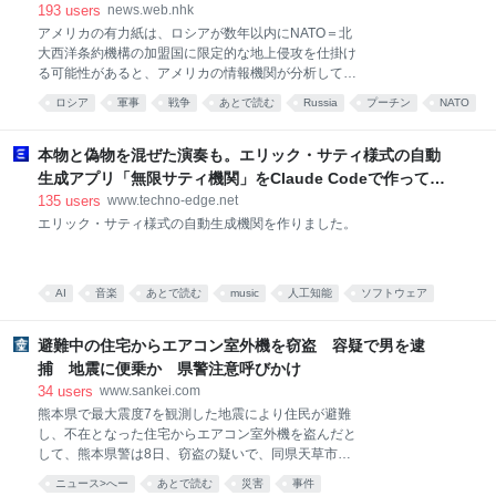
わ、高知県・四万十川の青のりを使った磯部揚げな
193
users
news.web.nhk
ど、素材にこだわっていた。 テレビ制作現場などを支
アメリカの有力紙は、ロシアが数年以内にNATO＝北
えるロケ弁当を表彰する第1回日本ロケ弁大賞で金賞
大西洋条約機構の加盟国に限定的な地上侵攻を仕掛け
を受賞した。行列のできる店としてテレビやSNSで紹
る可能性があると、アメリカの情報機関が分析してい
介され、六本木ヒルズなどにも出店していた。アニメ
ると伝えました。 アメリカの有力紙、ウォール・ス
「鬼滅の刃」やプロ野球・ヤクルトの選手とのコラボ
ロシア
軍事
戦争
あとで読む
Russia
プーチン
NATO
ト…
商品を販売したこともある。 令和6年に米穀卸などを
war
展開するむらせホールディングスの子会社となってい
本物と偽物を混ぜた演奏も。エリック・サティ様式の自動
た。東京商工リサーチは「原
生成アプリ「無限サティ機関」をClaude Codeで作って公
開した（CloseBox） | テクノエッジ TechnoEdge
135
users
www.techno-edge.net
エリック・サティ様式の自動生成機関を作りました。
AI
音楽
あとで読む
music
人工知能
ソフトウェア
アプリ
これはすごい
避難中の住宅からエアコン室外機を窃盗 容疑で男を逮
捕 地震に便乗か 県警注意呼びかけ
34
users
www.sankei.com
熊本県で最大震度7を観測した地震により住民が避難
し、不在となった住宅からエアコン室外機を盗んだと
して、熊本県警は8日、窃盗の疑いで、同県天草市の
無職、森田和伸容疑者（47）を逮捕した。県警は地震
ニュース>へー
あとで読む
災害
事件
に便乗した可能性があるとして、注意を呼びかけてい