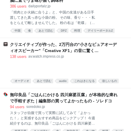
脳に直でうま味が届く調味料
386
users
dailyportalz.jp
「焼肉とか火鍋に合うよ」と、中国の友達がある日手
渡してきた真っ赤な小袋の粉。 その味、香り・・・私
をとらえて離しませんでした。 粉の名は「乾碟」（ガ
ンディエ）。唐辛子や花椒、ピーナッツの粉を調合し
中国
食
あとで読む
DPZ
料理
デイリーポータルZ
た、脳に直でうま味が届く調味料です。 そんな乾碟を
食べ物
food
唐沢むぎこ
中華
みんなで食べる、「旨粉会（うまこかい）」をやりま
した。 真っ赤な小袋に入った粉 大学院生のころ、中国
クリエイティブが作った、2万円台の“小さなピュアオーデ
の東北地方から来た留学生の女の子と仲良くなりまし
ィオスピーカー”「Creative XF1」の音に驚く
た。 彼女は辛い物が大好き。「日本には辛い食べ物が
[Sponsored]
138
users
av.watch.impress.co.jp
ない」と、中国のショッピングサイト「淘宝」（タオ
パオ）で大量に本場中国のフードをお取り寄せしてお
りました。日々、私はそのおこぼれにあずかっていた
のです。 そんな彼女がある日、 はつらつとした唐辛子
キャラの描かれた、真っ赤な小袋をくれました。 なん
オーディオ
あとで読む
audio
これはきになる
欲しいもの
だこれ。すごく辛そう。 「七味唐辛子みたいなもんか
PC
な」と思い、少量カップ麺にかけてみると、 予想だに
無印良品「ごはんにかける 四川麻婆豆腐」が本格的な痺れ
していなか
で手軽すぎた｜編集部の買ってよかったもの - ソレドコ
94
users
soredoko.jp
スタッフが自腹で買って実際に試してみて「よかっ
た！」と実感するおすすめ商品をピックアップ！ 今週
紹介するのは、無印良品「ごはんにかける 四川麻婆豆
腐」。ごはんにかけるだけで、山椒がしっかりきいた