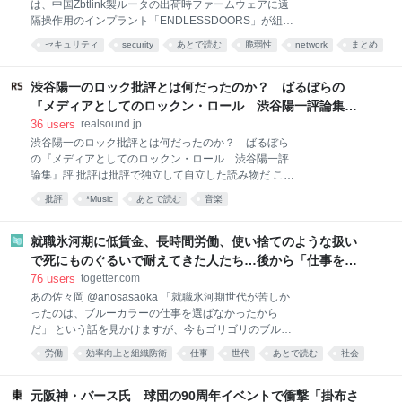
は、中国Zbtlink製ルータの出荷時ファームウェアに遠
届いたわけですよ！！！ ご覧くださいよ、３枚
隔操作用のインプラント「ENDLESSDOORS」が組み
目！！！！ こんな画太郎先生の絵を見たことあります
込まれていたとする調査結果を公開しました。対象の
か？ 「綺麗な顔してるだろ。嘘みたいだろ。画太郎先
セキュリティ
security
あとで読む
脆弱性
network
まとめ
実装は外部から侵害を受けて仕込まれたものではな
生作画なんだぜ。それで」 ってわけで、このめでたい
く、出荷された時点からベンダ自身によって組み込ま
令和８年８月８日に 皆様にもこの素晴らしさをお裾分
れていたとされています。Zbtlinkはこの指摘に対し独
渋谷陽一のロック批評とは何だったのか？ ばるぼらの
自の説明を示しており、VulnCheckの観測と正面から
『メディアとしてのロックン・ロール 渋谷陽一評論集』
対立しています。ここでは関連する情報をまとめま
評
36
users
realsound.jp
す。 どんな脆弱性が確認されたの? Zbtlinkは
渋谷陽一のロック批評とは何だったのか？ ばるぼら
Shenzhen Zhibotong Electronicsのブランドで、ルー
の『メディアとしてのロックン・ロール 渋谷陽一評
タを製造し世界各地への販売向けにホワイトレーベル
論集』評 批評は批評で独立して自立した読み物だ これ
供給している中国のメーカーである。対象機種には、
までちゃんと読んだことがなく、「最後の単行本」と
SIMカードを2枚搭載する5G対応のCPEも含まれる。
批評
*Music
あとで読む
音楽
いうキャッチコピーをきっかけに、何か感傷的な気持
(出典: 3)CNETの取材に対しVulnChe
ちで読み進めようとした人は、あまりの挑発的な文体
に面食らうだろう。一体この人はなぜずっと怒りっぱ
就職氷河期に低賃金、長時間労働、使い捨てのような扱い
なしなのかと。それはもちろん、自分たち以外すべて
で死にものぐるいで耐えてきた人たち…後から「仕事を選
のロック・ジャーナリズムがゴミだったからだ。 日本
んでいたからだ」と本人の選択の問題に書き換えるのはあ
76
users
togetter.com
のロック批評を考える上で読まなくてはいけない本が
まりに短絡的という話
あの佐々岡 @anosasaoka 「就職氷河期世代が苦しか
出た。2026年6月9日に刊行された『メディアとしての
ったのは、ブルーカラーの仕事を選ばなかったから
ロックン・ロール 渋谷陽一評論集』である。雑誌
だ」 という話を見かけますが、今もゴリゴリのブルー
『ロッキング・オン』『CUT』をはじめ数々の雑誌を
カラーで週6勤務している福祉系インフラ土方の私か
創刊してきた編集者であり、音楽ジャーナリストであ
労働
効率向上と組織防衛
仕事
世代
あとで読む
社会
らすると、 マジで何言ってんだこいつ、ですね。 氷河
り、2025年7月に亡くなった渋谷陽一が、様々な媒体
期世代が全員、冷暖房の効いたオフィスでスーツを着
に書いてきた原稿を、「1972-1996」「1997-2025」
る仕事だけを待っていたとでも思っているのでしょう
元阪神・バース氏 球団の90周年イベントで衝撃「掛布さ