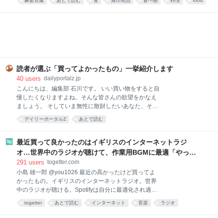
麻婆豆腐
あとで読む
食
無印良品
食べ物
料理
food
本格四川の味が楽しめます。暑くて料理が億劫な日
や、時短ごはんにおすすめです！ ▼買ってよかったも
の2025と先週分はこちら レトルトレベルと思えない
本格派！無印良品 ごはんにかける 四川麻婆豆腐 画像
参照元：Amazon 麻婆豆腐が好きで、お家でもよく作
ります。白ご飯と一緒に食べるのが至福の時間です。
簡単に作れる料理ではありますが、具材を買ってきて
調理するのは、面倒くさい。特に夏は外出するのも調
読者が選ぶ「買ってよかったもの」一挙紹介します
理するのも暑くて億劫。そんなときでも、手軽に本格
40
users
dailyportalz.jp
麻婆豆腐が味わえるのがこちらの商品です。 熱湯で約
こんにちは、編集部 石川です。 いい買い物をすると自
4〜5分あたためて（電子レンジであたためる場合は
慢したくなりますよね。そんな皆さんの欲望をかなえ
500Wで約2分）、ご飯にかけるだけ。初めて食べたと
ましょう。 そしていま無性に散財したいあなた、そん
きは、正
なあなたの欲望も同時にかなえましょう。 いまや資本
デイリーポータルZ
あとで読む
主義の手先となった我々人類にもたらされる癒しのひ
ととき、それがこのコーナー「読者の買ってよかった
もの」です。 ただいまAmazonが7/13(月)いっぱいま
最近買って良かったのはイギリスのインターネットラジ
で、プライムデーの大型セール中（現在は先行セー
オ…世界中のラジオが聴けて、作業用BGMに最適「やっぱ
ル）なので、琴線に触れた方はどしどしお買い求めく
り物理的な機械」「この質感で鎮座してくれるのがいい」
291
users
togetter.com
ださい。 ※このページのリンクからご購入いただくと
小島 雄一郎 @you1026 最近の高かったけど買ってよ
一部収益がサイトに還元され運営費になります。あり
かったもの。イギリスのインターネットラジオ。世界
がとうございます！
中のラジオが聴ける。Spotifyは自分に最適化され過ぎ
ていて、新しい発見が少ない。世界のラジオ聴いてる
togetter
あとで読む
インターネット
音楽
ラジオ
と、その国の雰囲気とかと一緒に音楽が流れてくる。
ガジェット
家電
BGM
ネット
イギリス
作業用BGMに最適。似たアプリはあるけど、やっぱり