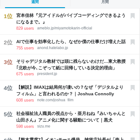
災地を訪問 被災者・自治体の要望聴取 動画は視察当
週間
月間
日の夜、官邸の公式アカウントでＸ（旧ツイッター）
などに投稿された。首相を中心にさまざまなアングル
宮本佳林『元アイドルがバイブコーディングできるよう
1
位
から撮影され、ヘリコプターで上空から視察する場面
になるまで。』
などを収録。被災者と握手する映像がスローモーショ
829
users
ameblo.jp/miyamotokarin-official
ン加工され、被災者から首相に向けた「全部が全部あ
りがたかった
AIで仕事を効率化したら、なぜか僕の仕事だけ増えた話
2
位
755
users
anond.hatelabo.jp
そりゃデジタル教材では頭に残らないわけだ…東大教授
3
位
｢北欧が今､こぞって紙に回帰している決定的理由」
675
users
president.jp
【解説】IMAXは結局何が凄いの？なぜ「デジタルより
4
位
フィルム」と言われるのか？｜Joshua Connolly
608
users
note.com/joshua_film
社会福祉法人職員の視点から・亜月ねね『みいちゃんと
5
位
山田さん』アニメ化に関する騒動について｜黒犬
598
users
sizu.me
【熊本震度7】イオンモール爆発、雑貨店社長が「売上