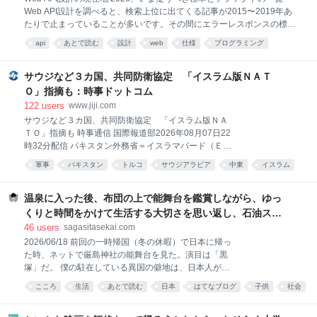
だった。 前編記事『「国会欠席率」驚異の84％の参議
Web API設計を調べると、検索上位に出てくる記事が2015〜2019年あ
院議員がいた…！本会議31回で出席わずか５回、”国会
たりで止まっていることが多いです。その間にエラーレスポンスの標準
の欠席王”と呼ばれる「自民党の重鎮」の呆れた言い
ができ、OAuthのグラントタイプは選択基準が変わり、APIの廃止告知に
api
あとで読む
設計
web
仕様
プログラミング
分』より続く。 本人は「至って健康だ」と語っていた
までRFCが生えました。 この記事では、Web API設計の主要な領域ごと
山崎氏は当選6回。2013年8月から2016年7月まで約3
Web API
開発
2026
まとめ
に「2026年時点でいま従うべきものはどれか」を一次情報（RFC、IETF
年間にわたり参議院議長も務めた重鎮だ。 その山崎氏
のドラフト、大手APIの実装）で確認した結果をまとめます。きっかけ
サウジなど３カ国、共同防衛協定 「イスラム版ＮＡＴ
だが、この特別国会は24日の本会議のみなら
は2014年の『Web API: The Good Parts』を読んで、そこにあった「仕
Ｏ」指摘も：時事ドットコム
様に従う、仕様がなければデファクトに従う」という指針の、その仕様
122
users
www.jiji.com
とデファクトが今どこにあるのか気になったことでした。 全体マップ
サウジなど３カ国、共同防衛協定 「イスラム版ＮＡ
「その領域で何をすればいいか」と「その根拠はどこにあるか（正式な
ＴＯ」指摘も 時事通信 国際報道部2026年08月07日22
RFCなのか、標
時32分配信 パキスタン外務省＝イスラマバード（ＥＰ
Ａ時事） 【ニューデリー時事】サウジアラビアとパキ
軍事
パキスタン
トルコ
サウジアラビア
中東
イスラム
スタン、トルコの３カ国は７日、共同防衛協定を結ん
あとで読む
国際
戦争
だ。パキスタン外務省によれば「いずれか１カ国に対
する攻撃は３カ国すべてに対する攻撃とみなされる」
温泉に入った後、布団の上で能舞台を鑑賞しながら、ゆっ
としている。有事の際は核兵器を持つパキスタンが
くりと時間をかけて生活する大切さを思い返し、石油スト
「核の傘」を提供する可能性がある。 航行自由確保へ
ーブの匂いと小学生時代の懐かしい一場面を思い出したこ
46
users
sagasitasekai.com
「海洋防衛連合」 サウジ主導、紅海など対象 名称は
と - 失われた世界を探して
2026/06/18 前回の一時帰国（冬の休暇）で日本に帰っ
「メッカ共同防衛協定」。イランがサウジなど湾岸諸
た時、ネットで厳島神社の能舞台を見た。演目は「黒
国にある米軍基地への攻撃を繰り返していることや、
塚」だ。 僕の駐在している異国の僻地は、日本人がほ
強大な軍事力を持つイスラエルの存在が締結の背景に
とんどおらず、なので日本を感じられるものがほとん
あるもようだ。３カ国はいずれもイスラム教が国教ま
こころ
生活
あとで読む
日本
はてなブログ
子供
社会
ど存在しないから、日本に帰った時にはついつい、反
たは多数派の国で、パキスタンと敵対するインドメデ
動で、これでもかってくらい日本を味わおうとしてし
ィアからは「イスラム版北大西洋条約機構（ＮＡＴ