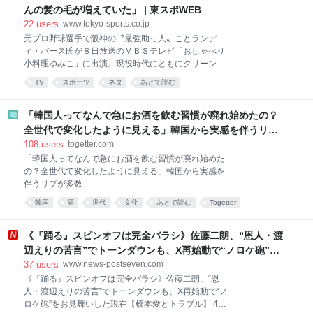
か。 身体を使う仕事へ行った人間なんて、いくらでも
んの髪の毛が増えていた」 | 東スポWEB
います。 見えていないだけです。 建設へ行った。 物
22
users
www.tokyo-sports.co.jp
流へ行った。 工場へ行った。 介護へ行った。 警備へ
元プロ野球選手で阪神の〝最強助っ人〟ことランデ
行った。 非正規でも何でも、とにかく食うために働い
ィ・バース氏が８日放送のＭＢＳテレビ「おしゃべり
た。 そしてそこで、低賃金、長時間労働、使い捨てに
小料理ゆみこ」に出演。現役時代にともにクリーンア
近い働かせ方に、死にものぐるいで耐えてきた人たち
ップを担った掛布雅之氏、岡田彰布氏の裏話を披露し
がいる。 それを今になって、 「仕事はあった」 「選
TV
スポーツ
ネタ
あとで読む
た。 大の虎党として知られるＭＣの有働由美子から、
ばなければ働けた」 と言う。 生きるためなら、どんな
今のタイガースの印象を聞かれたバース氏は「今のタ
賃金でも、どんな労働時間でも、どんな扱いで
イガースの選手はみんなスピードがある。掛布さんも
「韓国人ってなんで急にお酒を飲む習慣が廃れ始めたの？
岡田さんもみんな遅かった」と指摘。「その代わりに
全世代で変化したように見える」韓国から実感を伴うリプ
私たちはホームランを打った」と付け加え、ニッコリ
が多数
108
users
togetter.com
と笑った。 有働が「３人は仲良しやったんですか？」
「韓国人ってなんで急にお酒を飲む習慣が廃れ始めた
と質問すると、バース氏は「阪神タイガース９０周年
の？全世代で変化したように見える」韓国から実感を
のイベントに呼ばれて久しぶりに来日してビックリし
伴うリプが多数
たのが、掛布さんの髪の毛が増えていたんだよ。それ
に一番驚いたんだ」とニヤリ。 それに爆笑した有働が
韓国
酒
世代
文化
あとで読む
Togetter
「そうね。掛布さんね。みんなちょっと年を召されて
コミュニケーション
ね。確かにね…」とバツが悪そうに応じると、バース
《『踊る』スピンオフは完全バラシ》佐藤二朗、“恩人・渡
氏は「でも、岡田さんは髪の毛
辺えりの苦言”でトーンダウンも、X再始動で“ノロケ砲”を
お見舞いした現在【橋本愛とトラブル】
37
users
www.news-postseven.com
《『踊る』スピンオフは完全バラシ》佐藤二朗、“恩
人・渡辺えりの苦言”でトーンダウンも、X再始動で“ノ
ロケ砲”をお見舞いした現在【橋本愛とトラブル】 4月