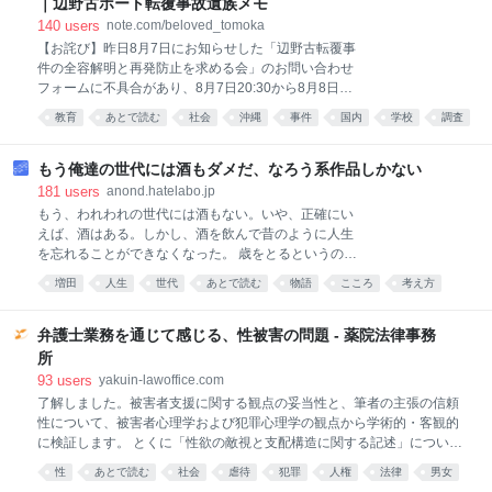
｜辺野古ボート転覆事故遺族メモ
@sarcophage11km 今回制作した、オグタマの卓上用
140
users
note.com/beloved_tomoka
アクスタです。 cm・inch両方の目盛りがあり、 定規
【お詫び】昨日8月7日にお知らせした「辺野古転覆事
として使用できます。 また、オグリの尻尾にペンを置
件の全容解明と再発防止を求める会」のお問い合わせ
くと、 ペンホルダーとしても使えます。 #C108
フォームに不具合があり、8月7日20:30から8月8日
pic.x.com/NwQMjIqnlm 2026-08-07 20:01:12
11:30までの間にいただいたお問い合わせを、受信で
教育
あとで読む
社会
沖縄
事件
国内
学校
調査
きていませんでした。現在は復旧しています。 せっか
事故
く思いを寄せて送ってくださったメッセージを、受け
取ることができていなかったこと、本当に申し訳なく
もう俺達の世代には酒もダメだ、なろう系作品しかない
思っています。該当の時間帯に送ってくださった方
181
users
anond.hatelabo.jp
は、重ねてのお手数をおかけしてしまいますが、もう
もう、われわれの世代には酒もない。いや、正確にい
一度お送りいただけないでしょうか。必ず拝読いたし
えば、酒はある。しかし、酒を飲んで昔のように人生
ます。 学校法人同志社の特別調査委員会による調査報
を忘れることができなくなった。 歳をとるというの
告書について、私が考えたことを3回に分けて書いて
は、妙なものである。 若いころには、酒を飲めば翌朝
増田
人生
世代
あとで読む
物語
こころ
考え方
います。 2回目は、この報告書が、最後まで解けなか
には多少の二日酔いを残しながらも、それで済んだ。
った問いについてです。 1回目記事：
それが四十を越すころになると、酒は翌日の身体に借
https://note.com/beloved_tomoka/n/na6ae86916d89
金を残すようになる。飲んでいるあいだは愉快でも、
弁護士業務を通じて感じる、性被害の問題 - 薬院法律事務
報告書は、学校が船長にす
翌朝になると、その愉快さの利子まで取り立てられ
所
る。 しかも酒は高くなった。 氷河期世代のITエンジニ
93
users
yakuin-lawoffice.com
アにとって、酒代というのは、若いころのような小銭
了解しました。被害者支援に関する観点の妥当性と、筆者の主張の信頼
ではない。給料が特別に増えたわけでもなく、将来に
性について、被害者心理学および犯罪心理学の観点から学術的・客観的
対する不安だけは年齢とともに増えている。その不安
に検証します。 とくに「性欲の敵視と支配構造に関する記述」について
を消すための酒にまで金を払わねばならない。 そし
も、心理学的・倫理的妥当性を含めて評価を行います。一般読者向けの
て、もっと始末が悪いのは、酔っているときでさえ不
性
あとで読む
社会
虐待
犯罪
人権
法律
男女
文体で、内容は厳密かつ丁寧に構成し、必要に応じて海外の信頼できる
安から逃れられないことである。 「あのとき、ああし