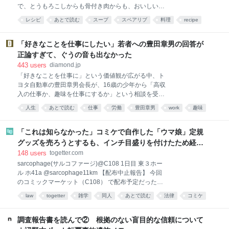
で、とうもろこしからも骨付き肉からも、おいしい出
汁がとれるのです。作り方は「切って、煮込むだけ」
レシピ
あとで読む
スープ
スペアリブ
料理
recipe
と、極めてシンプル。ぜひお試しください！ この記事
は2019年cakes連載の再掲です。 仕込んだらあとは鍋
におまかせ！滋味あふれる夏のスープをご紹介しまし
「好きなことを仕事にしたい」若者への豊田章男の回答が
ょう。ぶつ切りにしたとうもろこしと骨付き豚肉・ス
正論すぎて、ぐうの音も出なかった
ペアリブを、塩味で煮込むだけの超シンプルなレシ
443
users
diamond.jp
ピ。とうもろこしの鮮やかな黄色が食欲をそそりま
「好きなことを仕事に」という価値観が広がる中、ト
す。 とうもろこしのあまみや香りがやさしく溶け出し
ヨタ自動車の豊田章男会長が、16歳の少年から「高収
たスープが、肉を食べるとじゅわっとしみだしてきま
入の仕事か、趣味を仕事にするか」という相談を受け
す。本来とうもろこしは甘くて濃い味の野菜ですが、
た。これは、ニッポン放送の期間限定ポッドキャスト
なぜかこのスープで味わうと、さっぱりとした印象で
人生
あとで読む
仕事
労働
豊田章男
work
趣味
『vs豊田章男 supported by 三四郎のオールナイトニッ
す。弾力のある肉と、サクサクしたとうもろこしのコ
ダイヤモンド
ビジネス
ポン0（ZERO）』での一幕。同番組は、お笑いコン
ントラストが楽しいのです。 煮込み時間は若干長いも
ビ・三四郎の小宮浩信との交流をきっかけに実現した
「これは知らなかった」コミケで自作した「ウマ娘」定規
のの、仕込んでしまえ
企画だ。同番組はトヨタ自動車が提供するスポンサー
グッズを売ろうとするも、インチ目盛りを付けたため経産
番組でもあるが、十代の相談に章男氏が本音で向き合
省の規約に抵触、販売見送りに
148
users
togetter.com
うやりとりの反響が大きかったことから、今回取り上
sarcophage(サルコファージ)@C108 1日目 東３ホー
げる。豊田氏の答えとキャリア研究を手掛かりにわか
ル ホ41a @sarcophage11km 【配布中止報告】 今回
った、「好き」と仕事の本当の関係とは――。（イト
のコミックマーケット（C108） で配布予定だったグ
モス研究所所長 小倉健一） 「趣味を仕事にしたい」
ッズ 「オグリキャップタマモクロスアクリル定規」 の
若者の相談に豊田章男の答えは？ 「趣味と会話してみ
law
togetter
雑学
同人
あとで読む
法律
コミケ
配布を撤回することになりました。
てください」 トヨタ自動車会長の豊田章男は、「好き
グッズ
トラブル
twitter
pic.x.com/mIV0s1BXhD x.com/sarcophage11km…
なことを仕事にしたい」と考える16歳の少年に、そう
2026-08-08 00:35:44 sarcophage(サルコファー
調査報告書を読んで② 根拠のない盲目的な信頼について
ジ)@C108 1日目 東３ホール ホ41a