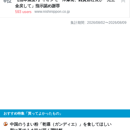
6
位
金戻して」指示認め謝罪
593
users
www.nishinippon.co.jp
集計期間 :
2026/08/02
〜
2026/08/09
おすすめ特集「買ってよかったもの」
中国のうまい粉「乾碟（ガンディエ）」を食してほしい