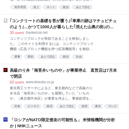
る首相に詰め寄っているにもかかわらず、野党議員が
高市早苗
炎上
ネット
政治
あとで読む
集中砲火を浴びる様相だ。首相の支持者らがSNSで拡
散されやすい過激な言葉を使っているためとみられ、
政権監視という本来の役割を否定された野党議員は
｢コンクリートの基礎を苔が覆う｣｢車庫の跡はマチュピチュ
「炎上」を恐れ、首相への批判を尻込みしかねない状
のよう｣…かつて1000人が暮らした｢消えた山奥の街｣の物
況という。...
語
30
users
toyokeizai.net
コンテンツブロックが有効であることを検知しまし
た。 このサイトを利用するには、コンテンツブロック
機能（広告ブロック機能を持つ拡張機能等）を無効に
してページを再読み込みしてください。 なお、
軍事
歴史
あとで読む
政治
社会
Microsoft Edgeをご利用のお客様はプライバシー設定
が影響している可能性があるため「追跡防止を有効に
する」の設定を「バランス（推奨）」にしてご利用を
高級のり弁「海苔弁いちのや」が事業停止 直営店は7月末
お願いいたします。詳細は下記のFAQページをご参照
で閉店
ください。
63
users
www.itmedia.co.jp
https://help.toyokeizai.net/hc/ja/articles/33846290888
東京商工リサーチによると、東京都内などで高級のり
345 ✕
弁当店「海苔弁いちのや」を展開していた「いちの
や」（東京都中央区）が事業を停止し、事後処理を弁
護士に一任した。直営店は7月31日で閉店した。フラ
外食
ビジネス
経済
あとで読む
経営
東京
テレビ
ンチャイズ店は営業を継続するという。 海苔弁いちの
グルメ
料理
食
やは令和2年に東京・九段の靖国神社前に靖国通り本
店を開店。新潟のブランド米「新之助」ともち麦をブ
「ロシアがNATO限定侵攻の可能性も」 米情報機関が分析
レンドし、瀬戸内海産ののりや、宮城県塩釜市のちく
か | NHKニュース