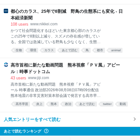
る。 逮捕容疑は7月30日午後11時ごろ～同31日午後9
時半ごろの間、上天草市の住宅から時価3万円相当の
都心のカラス、25年で8割減 野鳥の生態系にも変化 - 日
室外機を盗んだとしている。 住民は同28日の地震発生
本経済新聞
後、近隣の店舗駐車場で車中泊避難。同31日に帰宅し
108
users
www.nikkei.com
て被害に気付いた。
かつて社会問題化するほどいた東京都心部のカラスが
この25年で8割以上減り、スズメの存在感が増してい
る。全国では急減している野鳥も少なくなく、生態系
が変わってきた。「20年ほど前はごみをあさっている
生物
環境
カラス
あとで読む
鳥
都市
animal
カラスがたくさんいて怖かったが、今はほとんど見な
動物
研究
くなった」。50年以上都内で暮らす50代男性はこう語
る。民間研究グループの都市鳥研究会が5年ごとに都
高市首相に新たな動画問題 熊本視察「ＰＶ風」アピー
心3カ所で実施した調査によると、2025年にカラスの
ル：時事ドットコム
数
43
users
www.jiji.com
高市首相に新たな動画問題 熊本視察「ＰＶ風」アピ
ール 時事通信 政治部2026年08月08日07時09分配信
熊本地震の非常災害対策本部会議で発言する高市早苗
首相＝７日午後、首相官邸 高市早苗首相が３日に行っ
高市早苗
炎上
熊本
政治
あとで読む
twitter
動画
た熊本地震の被災地視察の様子を首相官邸が約２分に
編集して公開した動画が物議を醸している。ピアノ調
の音楽を付けた演出に「首相のプロモーションビデオ
人気エントリーをすべて読む
（ＰＶ）だ」との批判が殺到。首相は先の国会で自身
の陣営による中傷動画疑惑で批判を浴びており、動画
あとで読むランキング
?
を巡る問題が再び浮上した格好だ。 高市首相、熊本被