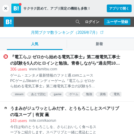
サクサク読めて、
アプリ限定の機能も多数！
アプリで開く
c
l
o
ログイン
ユーザー登録
s
e
月間ブクマ数ランキング（2026年7月）
人気
新着
『電工らぶ ゼロから始める電気工事士』第二種電気工事士
の試験を5人のヒロインと勉強。青春しながら“過去問1000
問”や“本番形式CBT模擬試験”で本格的に学べるノベルゲー
306
users
www.famitsu.com
ム | ゲーム・エンタメ最新情報のファミ通.com
ゲーム・エンタメ最新情報のファミ通.comニュース
PCゲームSteamインディーゲーム『電工らぶ ゼロか
ら始める電気工事士』第二種電気工事士の試験を5人
のヒロインと勉強。青春しながら“過去問1000問”や“本
steam
あとで読む
game
ゲーム
勉強
資格
電気
番形式CBT模擬試験”で本格的に学べるノベルゲーム
雑学
科学
うまみがジュワッとしみだす、とうもろこしとスペアリブ
の塩スープ｜有賀 薫
143
users
note.com/kaorun
今日は旬のとうもろこしを、さらにおいしく食べるス
ープをご紹介します。スペアリブと一緒に煮込むこと