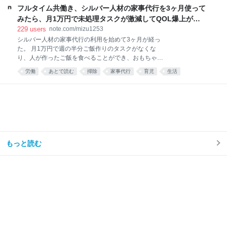
こっちがいい。 pic.x.com/Qf4rbfrpij 2026-06-28
フルタイム共働き、シルバー人材の家事代行を3ヶ月使って
10:48:11
みたら、月1万円で未処理タスクが激減してQOL爆上がり
した話。｜みず
229
users
note.com/mizu1253
シルバー人材の家事代行の利用を始めて3ヶ月が経っ
た。 月1万円で週の半分ご飯作りのタスクがなくな
り、人が作ったご飯を食べることができ、おもちゃが
散乱するリビング掃除はほとんどと言っていいほどし
労働
あとで読む
掃除
家事代行
育児
生活
なくなり、トイレ掃除は頻度が半分くらいになった。
え……コスパ良すぎ……🫶🏻 — みず☺︎3y🦖
(@mizu_mom_2) June 24, 2026 せっかくなので、実
際に使ってみた感想や、いろいろな情報をまとめてみ
る。 今思えば もっと早く利用すればよかった。 しか
ない。 シルバー人材センターを利用しようと思った理
由我が家はフルタイム共働き、子どもは年少の男の子
が1人。 毎日時間との戦い。 私は仕事終わりに家事を
もっと読む
楽しくテキパキとできる方ではない。ついだらけてし
まう。 私の難儀なところは、気持ちよくだらけて、家
事のことなど忘れてしまえたらいいのに、 「もう1週
間トイレ掃除してない」 「階段に猫