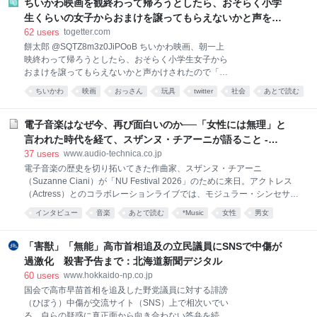
まう。 そう、普段は諦めの境地でそんな気持ちは殺し
ちいかわ映画を観終わって帰ろうとしたら、おそらく小学
Ｏ）」と警戒す
切っているのに、日本の空港に降り立ち、いざ久しぶ
生くらいの女子からおまけを譲ってもらえないかと声をか
りに故国の地を踏むと、刺身が食べたい、寿司が食べ
けられたが、おっさんはこのように返答しました
62
users
togetter.com
たい、温泉に浸かって浴衣でウロウロしたい、古寺に
餅太郎 @SQTZ8m3z0JiPOoB ちいかわ映画、朝一上
行ってあの仏像たちに逢いたい、地元の神社の境内の
映終わって帰ろうとしたら、おそらく小学生女子から
ベンチに座って青空を見上げたい、団子が食べたい、
おまけを譲ってもらえないかと声かけされたので「こ
なんて、それまで押さえつけていた「日本を味わいた
んな時間に一人でちいかわ見に来るようなおっさんは
いのです」という欲求が次々と溢れ出し、それは短い
ちいかわ
映画
おっさん
玩具
twitter
社会
あとで読む
ほぼ異常者だから関わらないように気をつけて」と返
一時帰国の期間、ずっと続く。 だから、旅行先の温泉
答した 2026-08-08 10:54:16
宿で温泉に浸かり、部屋に戻って布団に寝転び、久し
電子音楽はなぜ今、再び面白いのか──「女性には無理」と
ぶりに嗅ぐ畳の
言われた時代を経て、スザンヌ・チアーニが語ること -
Always Listening by Audio-Technica（オーディオテク
37
users
www.audio-technica.co.jp
ニカ）
電子音楽の歴史を切り拓いてきた作曲家、スザンヌ・チアーニ
（Suzanne Ciani）が「NU Festival 2026」のために来日。アクトレス
（Actress）とのコラボレーションライブでは、モジュラー・シンセサイ
ザーのパイオニアであるBuchlaを使用したクアドラフォニック（4チャ
インタビュー
音楽
あとで読む
*Music
女性
男女
ンネルサラウンド）パフォーマンスを披露し、会場を立体的な音響空間
へと変貌させた。 本インタビューでは、音楽ジャーナリストの原雅明
が、そのライブを起点に彼女独自の音楽観を探る。80歳を迎えた今なお
「害獣」「無能」高市首相追及の立民議員にSNSで中傷が
進化を続ける、電子音楽のパイオニアの現在地とは。 私は作曲家、そし
過激化 殺害予告まで：北海道新聞デジタル
て機械を愛する人。「女性には無理だ」というジェンダーバイアスの中
60
users
www.hokkaido-np.co.jp
で Buchlaはもう一方の雄・Moogとは異なり、楽器のような鍵盤は付い
国会で高市早苗首相を追及した野党議員に対する誹謗
ておらず、タッチプレートやパッド、シーケンサーを使って無限の音を
（ひぼう）中傷が交流サイト（SNS）上で相次いでい
生成するシステムを作った。鍵盤を備えたMoogは
る。自らの疑惑に真正面から向き合わない答弁を続け