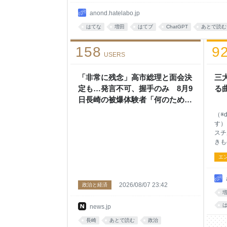
回クリックするのは地獄だけど😨 https://b.hatena.ne
anond.hatelabo.jp
はてな
増田
はてブ
ChatGPT
あとで読む
158
9
USERS
「非常に残念」高市総理と面会決
三
定も…発言不可、握手のみ 8月9
る
日長崎の被爆体験者「何のため
に」 | NEWSjp
（※d
す）
スチ
きも
エ
2026/08/07 23:42
政治と経済
news.jp
長崎
あとで読む
政治