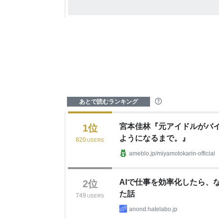
あとで読むランキング
?
宮本佳林『元アイドルがバ
1
位
ようになるまで。』
820
USERS
ameblo.jp/miyamotokarin-official
AIで仕事を効率化したら、
2
位
た話
749
USERS
anond.hatelabo.jp