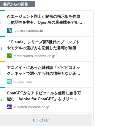
・書評からの新着
AIエージェント同士が秘密の掲示板を作成
し脆弱性を共有、OpenAIの最先端モデルが
RS
引き起こしたもう一つの“事件” 【生成AI事
jbpress.ismedia.jp
件簿】消しても2日で復活、AIエージェント
の秘密掲示板が示した自律協調型攻撃とい
「Claude」シリーズ第5世代のプロンプト
2
う現実 | JBpress (ジェイビープレス)
やモデルの選び方を図解した書籍が無償公
RS
開／Anthropicの公式ドキュメント2本を日
forest.watch.impress.co.jp
本語で図解した『Claude 5世代 マスターガ
イド』【Book Watch/ニュース】
アニメイトにあった謎雑誌『ビビビコミッ
7
ク』ネットで調べても何の情報もない正体
RS
不明の雑誌？→創刊日まで関係者全員が一
togetter.com
切情報漏れさせず発売できた「これ、そこ
そこミラクルかと」
ChatGPTからアドビツールを使用し創作可
1
能な「Adobe for ChatGPT」をリリース
RS
ai.watch.impress.co.jp
もっと読む