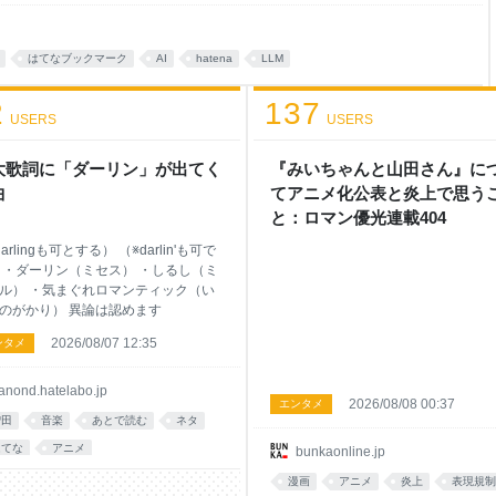
.jp/ghuug/
はてなブックマーク
AI
hatena
LLM
2
137
USERS
USERS
大歌詞に「ダーリン」が出てく
『みいちゃんと山田さん』に
曲
てアニメ化公表と炎上で思う
と：ロマン優光連載404
arlingも可とする） （※darlin'も可で
 ・ダーリン（ミセス） ・しるし（ミ
ル） ・気まぐれロマンティック（い
のがかり） 異論は認めます
2026/08/07 12:35
ンタメ
anond.hatelabo.jp
2026/08/08 00:37
エンタメ
増田
音楽
あとで読む
ネタ
はてな
アニメ
bunkaonline.jp
漫画
アニメ
炎上
表現規制