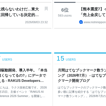
に残らないわけだ…東大
【熊本震度7】
6
位
に回帰している決定的理
「売上金戻して
593
USERS
2026/08/03 23:32
www.nishinippon.
7
15
USERS
USERS
様駆動開発、導入半年。「本当
月間はてなブックマーク数ラ
速くなってるの?」にデータで
ング（2026年7月） - はてな
る - RAKUS Developers
クマーク開発ブログ
og | ラクス エンジニアブログ
にちは、ラクス技術広報です。 2026
はてなブックマークのブックマーク数
月15日、主催イベント「RAKUS AI
多い順に記事を紹介する「はてなブッ
ference 2026 Summer」を開催しま
マーク数ランキング」。2026年7月
。本記事では、楽楽精算 開発3課の平
プ50です*1。 順位 タイトル 1位 デ
多さんが発表した「仕様駆動開発、
が国に納品したスライド351枚、全部