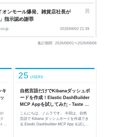
イオンモール爆発、雑貨店社長が
」指示認め謝罪
co.jp
2026/08/02 21:39
集計期間 :
2026/08/01
〜
2026/08/08
25
USERS
ンキ
自然言語だけでKibanaダッシュボ
ブッ
ードを作成！Elastic DashBuilder
MCP Appを試してみた - Taste of
Tech Topics
が
こんにちは、ノムラです。 今回は、自然
ク
言語で Kibana ダッシュボードを作成でき
のトッ
る Elastic Dashbuilder MCP App を試して
ロイト
みます。 はじめに 1. Elastic Dashbuilder
数え
MCP Appとは 2. 検証環境 3. サンプルデー