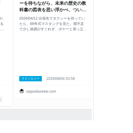
F
ーを待ちながら、未来の歴史の教
科書の図表を思い浮かべ、ついで
に父親がスティーブ・マックィー
」が、
2026/04/12 出張先でタクシーを待ってい
ンと同じタートルネックを着てい
る
たら、68年式マスタングを見た。寝不足
たのを思い出したこと - 失われた
ニー
で少し体調がすぐれず、ボケーと突っ立っ
ルヴ
ていたら目の前をいきなり通り過ぎた。あ
世界を探して
し
の有名な映画「ブリット」に出て来るファ
曲
ストバックだ。それが本物だったのか、完
津
全なレプリカだったのか、あるいは別の型
なぐ
式のものをフルレストアしてパーツを取り
替え復元したものだったのか、よく分から
シン
ないけど、古いガソリンエンジンの独特の
て
音を響かせて走って行った。 不意打ちだ
多い
ったし、どうして？と思ったが、確かその
2026/08/04 03:58
テクノロジー
あたりにはフォードと合弁している会社が
わ
あって大きな工場を構えている。ひょっと
sagasitasekai.com
こ
するとアメリカ本国のエンジニアあたりが
み
近辺に駐在していて、自分の趣味でその伝
c
説の車を持ち込んだのかもしれない。世界
ル表
中にファンがいるから誰がどういう経緯で
とし
乗っているのか、いくらでも理由はありそ
MV
うだ。 目にしたのは本当に一瞬だったけ
し
ど、その特別感は別格で、この世