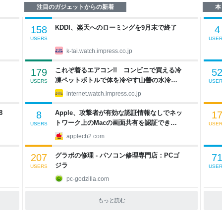
注目のガジェットからの新着
本
KDDI、楽天へのローミングを9月末で終了
158
4
USERS
USE
k-tai.watch.impress.co.jp
これぞ着るエアコン!! コンビニで買える冷
179
5
凍ペットボトルで体を冷やす山善の水冷ベ
USERS
USE
ストがロードバイクにちょうどいい【ぼっ
internet.watch.impress.co.jp
ち・ざ・ろーど！その14】【空いた時間で
なにしてる？】
8
Apple、攻撃者が有効な認証情報なしでネッ
8
1
トワーク上のMacの画面共有を認証できる
USERS
USE
脆弱性1件を修正した「macOS Tahoe
applech2.com
26.6.1」や「macOS Sequoia
15.7.9/Sonoma 14.8.9」をリリース。
グラボの修理 - パソコン修理専門店：PCゴ
207
7
ジラ
USERS
USE
pc-godzilla.com
タ
もっと読む