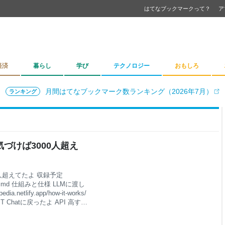
はてなブックマークって？
ア
経済
暮らし
学び
テクノロジー
おもしろ
月間はてなブックマーク数ランキング（2026年7月）
ランキング
気づけば3000人超え
0人超えてたよ 収録予定
pp/queue.md 仕組みと仕様 LLMに渡し
.netlify.app/how-it-works/
 Chatに戻ったよ API 高す
えちゃう！1000人で17000円で
Solでも使い放題素晴らしいね😉毎