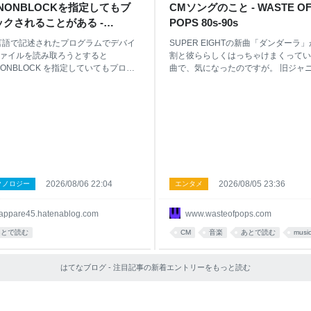
_NONBLOCKを指定してもブ
CMソングのこと - WASTE O
ックされることがある -
POPS 80s-90s
are45’s blog
言語で記述されたプログラムでデバイ
SUPER EIGHTの新曲「ダンダーラ
ァイルを読み取ろうとすると
割と彼ららしくはっちゃけまくってい
NONBLOCK を指定していてもプログ
曲で、気になったのですが。 旧ジャ
がハングする問題があることに気づ
ズ勢のMVもリリース前から普通にフ
した。この記事ではなぜこのような
ァージョンが公開されるようになりま
が起こるのかと、その回避策につい
たなあ、という感慨を抱きつつ、この
介します。 写真は記事の内容と関係
を書いたのは誰だと確認したら山本加
い、実家の猫がパソコンに興味を持
彦氏。 西野カナの「パッ」「手をつ
いる様子です。 やりたかったこと Go
理由」といったシングル楽曲、また
で記述されたプログラム実行中にカ
AKB48、乃木坂46、欅坂46あたりの
ルのリングバッファに書き込まれた
グルのカップリング曲の作曲を手がけ
（通常 dmesg コマンドで表示される
いる方です。 割としっとり目の曲が
2026/08/06 22:04
2026/08/05 23:36
クノロジー
エンタメ
）を、プログラム終了時に確認した
人が何でこんな曲を、と思ったのです
たのです。 C言語のプログラムの場
が、コンペか何かで楽曲のテーマに合
appare45.hatenablog.com
www.wasteofpops.com
次のような記述になります。 // ヘッ
せて、自分の「置きにいきがち」なと
イルなどは省略 void program() { int
ろから思い切り外してチャレンジして
あとで読む
CM
音楽
あとで読む
musi
 open("/dev/kmsg", O_WRONLY); if (fd
たところ、うまくいったとかでしょう
{ perror("open"); return; } for (int
か。よいことです。 問題は、シング
はてなブログ - 注目記事の新着エントリーをもっと読む
題曲にしてカラオケDAMのCMソング
てタイアップが付いているこの曲で、
の冒頭で「ダンダーラ」の英字綴りと
て「DAMDARA