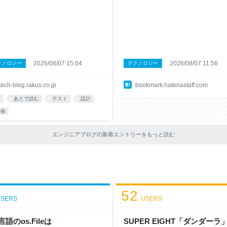
半年。『本当に速くなってるの?』に
たらパターンは7つだけだった｜うちた
タで答える」について、技術広報が
位 Claude Code、とりあえずこれ読
ート記事でご紹介します。 この記事
けばOKなまとめ（2026年版） #AI - Qi
のような方におすすめです AI活用で
3位 高市首相「0～3時間睡眠が常態化
は速くなった気がするのに、なぜか
で多忙ぶりアピール | 毎日新聞 4位 
やレビューの負荷が増えていると感
の避け方（基礎編） 5位 AIで資料作
いるエンジニアの方 仕様駆動開発
終わらす、プロンプト＋パワポ420点
2026/08/07 15:04
2026/08/07 11:56
クノロジー
テクノロジー
DD)の導入を検討している、あるいは導
ちた 6位 スタートアップをとりまく思想
たものの効果を数字で説明できずに
🐴 (馬) 7位 [PDF]株式会社はてな 
tech-blog.rakus.co.jp
bookmark.hatenastaff.com
でいる方 「AIネイティブな開発」
査委員会による調査報告書の公表及び
感覚ではなくデータで語りたいと考
員報酬の一部自主返上に関するお知らせ
I
あとで読む
テスト
設計
いるエンジニアの方 【目次】 「そ
位 お前らの人生最高のゲームってな
開発
本当に速くなってるの?」に答えられ
おれはゼルダの伝説ブレスオブザワイ..
った半年 仕様駆動開発に"飛びつい
位 検証：DAZN（ダゾ
というのが実態でした 上司とメンバー
エンジニアブログの新着エントリーをもっと読む
の"ツッコ
52
SERS
USERS
言語のos.Fileは
SUPER EIGHT「ダンダーラ