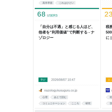
高市早苗
これはひどい
68
2
USERS
「自分は不遇」と感じる人ほど、
税
他者を“利用価値”で判断する - ナ
5
ゾロジー
に 
2026/08/07 10:47
学び
エ
nazology.kusuguru.co.jp
心理
あとで読む
コミュニケーション
こころ
研究
考え方
社会