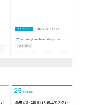
 2
タの準備 4. 自然言語でダッシュボードを
んど
作成 5. 生成されたダッシュボードの確認
ita
まとめ はじめに Kibana のダッシュボード
」 X
は、Elasticsearch に蓄積されたデータを
地雷店
可視化するうえで非常に便利です。 一方
成を
で、慣れていない場合は最初の一歩に少し
｜う
時間がかかります。 そこで本記事では、
2026/08/07 12:29
テクノロジー
 -
Kibana のサンプルデータを利用し、
特別調
Elastic Dashbuilder MCP App に自然言語
acro-engineer.hatenablog.com
役
で依頼して、ダッシュボード作成から
 8
Kibana へのエクスポートまでを試してみ
あとで読む
に？
ます。 1. Elastic Dashbu
 9
25
USERS
」と
高層ビルに囲まれた路上でタクシ