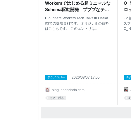
Workersではじめる超ミニマルな
O
Schema駆動開発 - プププなテク
ロ
ブ
app
Cloudflare Workers Tech Talks in Osaka
Go
#3での登壇資料です。オリジナルの資料
スフ
はこちらです。 このエントリは
O_
Cloudflare Workers Tech Talks in Osaka
ラム
#3でお話しした内容を文字起こししてい
きま
るものです。 はじめに 最近Type
問題
Challengesに加えて、Valibot・Formisch
て紹
のメンテナーになりました。絶賛、活動
のな
を支援してくださるGitHub Sponsorを募
って
集中です。何卒よろしくお願い致しま
言語
す。 blog.inorinrinrin.com なかでもValibot
ーネ
はGitHub★8.9k, 2026年8月上旬で週間ダ
内容
2026/08/07 17:05
テクノロジー
テ
ウンロード数が1500万ダウンロードとい
内容
う化け物ライブラリです。最近では
かっ
blog.inorinrinrin.com
ChatGPT WebがZodからValibotに移行し
合は
てたり、FlueでもValibotが使われていた
ダファ
あとで読む
りとめちゃくちゃ
fd =
< 0) 