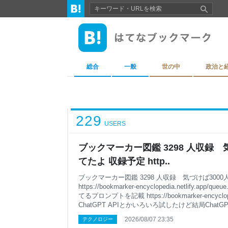
総合
一般
世の中
政治と
229
USERS
ブックマーカー図鑑 3298 人収録 
てたよ 収録予定 http..
ブックマーカー図鑑 3298 人収録 気づけば300
https://bookmarker-encyclopedia.netlify.a
てるプロンプトを記載 https://bookmarker-encyclopedia
ChatGPT APIとかいろいろ試したけど結局ChatGPT
ぎ！ Terraですら1人あたり17円、Solなら30円超
2026/08/07 23:35
テクノロジー
すよ！破産しちゃう！ その点ChatGPT Chatは