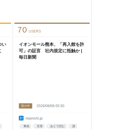
70
USERS
つい
イオンモール熊本、「再入館を許
こ
可」の証言 社内規定に抵触か |
毎日新聞
2026/08/08 05:50
世の中
mainichi.jp
事故
災害
あとで読む
謎