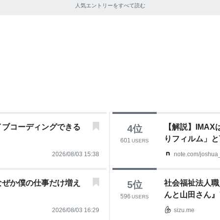
人気エントリーをすべて読む
イブコーディングできる
【解説】IMA
4
位
りフィルム」と言わ
601
USERS
2026/08/03 15:38
note.com/joshua_
なぜか僕の仕事だけ増え
社会福祉法人職
5
位
んと山田さん』
596
USERS
犬
2026/08/03 16:29
sizu.me