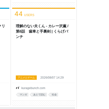
44
USERS
クリ
理解のない夫くん - カレー沢薫 /
第6話 歯車と手裏剣 | くらげバ
ンチ
2026/08/07 14:29
アニメとゲーム
kuragebunch.com
マンガ
あとで読む
社会