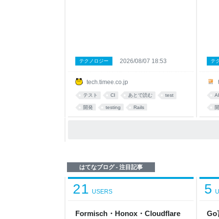
Datadog Test Impact Analysis（TIA） を
導入
導入し、PRごとのCIフィードバックを大
デー
幅に高速化した取り組みについて紹介し
レポ
ます。 なお、バックエンドはRailsアプリ
はこ
ケーションなので、テストフレームワー
実装
クは RSpec を前提として話を進めます。
設計
サービスが成長してプロダクトの機能が
じて
2026/08/07 18:53
テクノロジー
テ
増えてくると、テストも当然増えていき
(S
ますよね。開発者が増えればPRの数も増
入し
tech.timee.co.jp
え、CIの待ち時間がボトルネックになっ
悩ん
てくるのも、割とあるあるな課題だと思
を、
テスト
CI
あとで読む
test
A
います。同じような悩みを抱えているチ
えて
開発
testing
Rails
ームの参考になれば嬉しいです。 背景：
れ、
膨れ上がるテストとの戦い タイミーのバ
なか
ックエンドはモジュラーモノ
た"
から
はてなブログ - 注目記事
21
5
USERS
U
Formisch・Honox・Cloudflare
Go