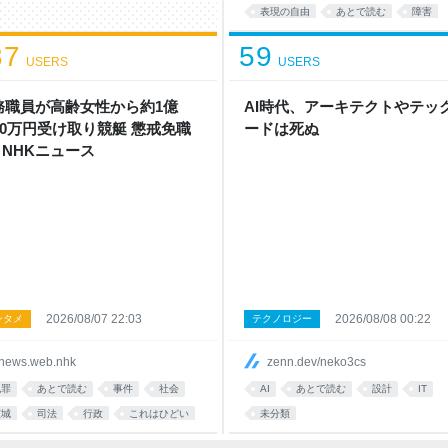
表現の自由
あとで読む
障害
福祉
差別
37
59
USERS
USERS
務職員が高齢女性から約1億
AI時代、アーキテクトやテッ
000万円受け取り競艇 懲戒免職
ードは死ぬ
| NHKニュース
2026/08/07 22:03
2026/08/08 00:22
ンタメ
テクノロジー
news.web.nhk
zenn.dev/neko3cs
犯罪
あとで読む
事件
社会
AI
あとで読む
設計
IT
茨城
司法
行政
これはひどい
未分類