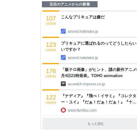
注目のアニメからの新着
こんなプリキュアは嫌だ
107
USERS
anond.hatelabo.jp
プリキュアに選ばれるのってどうしたらい
123
いですか？
USERS
anond.hatelabo.jp
「飯テロ画像」がヒント、謎の新作アニメ
176
月4日21時発表。TOHO animation
USERS
av.watch.impress.co.jp
『ナディア』『飛べ！イサミ』『コレクタ
122
ー・ユイ』『だぁ！だぁ！だぁ！』『十二
USERS
国記』などNHKのなつかしアニメ10作品の
www.famitsu.com
第1話が期間限定無料配信 | ゲーム・エン
メ最新情報のファミ通.com
もっと読む