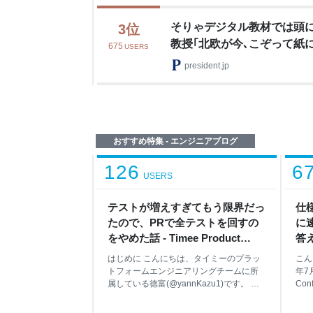
そりゃデジタル教材では頭
3
位
教授｢北欧が今､こぞって紙
675
USERS
由」
president.jp
おすすめ特集 - エンジニアブログ
126
6
USERS
テストが増えすぎてもう限界だっ
仕
たので、PRで全テストを回すの
に
をやめた話 - Timee Product
答え
Team Blog
Bl
はじめに こんにちは、タイミーのプラッ
こん
トフォームエンジニアリングチームに所
年7
属している徳富(@yannKazu1)です。 こ
Con
の記事では、スキマバイトサービス「タ
した
イミー」のバックエンド（Rails API）に
川裕