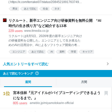
( https://x.com/terrakei07/status/20845218917637493
ますか？」って言われても、YESって答えちゃだめ
23 より引用 ) 「意外と知られていないが『男同士の
よ。「避難してる皆さんのために寄付してください」
男女
あとで読む
社会
ネタ
アクティビティ』がじつは滅茶苦茶楽しい」 ――とい
って言われるから。断れないくらい言われるから。備
う不都合（？）な真実にまつわるとても興味深いお便
蓄を人に
りを読者から先月いただいたので、今日はまずそちら
リクルート、新卒エンジニア向け研修資料を無料公開 “AI
をご紹介したいと思います。 >
時代の生き残り方”など紹介する13本
https://x.com/terrakei07/status/2079121047111229874
229
users
www.itmedia.co.jp
>「男同士でバーベキューでもして慰め合ってろ」と
リクルートは8月5日、2026年度の新卒エンジニア向け
突き放されたころ（2010年代）は、まだ男たちは恋愛
の研修資料を公開した。エンジニアとして生き残るた
市場に残りたいという欲求を持っていたのですが、バ
めのAIの活用法や、AIによるソフトウェア開発の考え
ーベキューをやってみたら意外に楽しくてどうでもよ
方の変化など、業務やキャリア形成に必要な知見を幅
くなっちゃったのが2020年代。 先生のツイートで書
エンジニア
あとで読む
AI
資料
学習
キャリア
広く紹介している。 26年度の研修で利用した13の資
かれていた話、本当に
あとで見る
考え方
料を公開した。例えば「ソフトウェアエンジニア人生
サバイバルガイド」では、エンジニアとして働く心構
人気エントリーをすべて読む
えを解説しており、AIを業務のアウトプットだけでな
く、自身のスキル育成に利用することなどを推奨して
あとで読むランキング
?
いる。
週間
月間
宮本佳林『元アイドルがバイブコーディングできるよう
1
位
になるまで。』
805
users
ameblo.jp/miyamotokarin-official