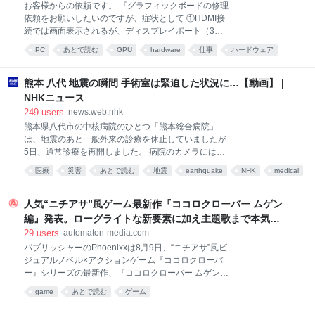
います。見積もり無料・全国対応・メーカー修理より
お客様からの依頼です。 『グラフィックボードの修理
低価格。原因の特定か… 1 user パソコン修理専門店：
依頼をお願いしたいのですが、症状として ①HDMI接
PCゴジラ
続では画面表示されるが、ディスプレイポート（3か
所すべて）では認識されない。 ②GPUに負荷をかける
PC
あとで読む
GPU
hardware
仕事
ハードウェア
がファンが回らない。このためGPU温度が90度を超え
ガジェット
blog
*資料
る。 ③ドライバーの確認を行ったが正常で、5080と
認識もされている。 ④HDMI接続でも電源投入後、メ
熊本 八代 地震の瞬間 手術室は緊迫した状況に…【動画】 |
ーカーロゴマークが表示されないままWINDOW画面ま
NHKニュース
で進む。 ⑤外観に変形や傷等はなく端子抜けなどはな
249
users
news.web.nhk
かった。 電源は1000Wを使用しているので、電力不足
熊本県八代市の中核病院のひとつ「熊本総合病院」
ではないと考えます。 数時間置いてから、再度組み立
は、地震のあと一般外来の診療を休止していましたが
てディスプレイポート接続を行ったり、ケーブルの交
5日、通常診療を再開しました。 病院のカメラには地
換など試しましたが 症状は改善されませんでした。 お
震発生時の手術室の緊迫した様子が残されていまし
忙しい中大変申し訳ありませんが、よろしくお願いし
医療
災害
あとで読む
地震
earthquake
NHK
medical
た。 …
ます。 』 目視で見える火傷跡を一つ発見した。さらに
動画
熊本
詳しく検査したところ、目立った損傷は
人気“ニチアサ”風ゲーム最新作『ココロクローバー ムゲン
編』発表。ローグライトな新要素に加え主題歌まで本気、
スーパー戦隊や「プリキュア」シリーズなどで知られる高
29
users
automaton-media.com
取ヒデアキ氏が歌う - AUTOMATON
パブリッシャーのPhoenixxは8月9日、“ニチアサ”風ビ
ジュアルノベル×アクションゲーム『ココロクローバ
ー』シリーズの最新作、『ココロクローバー ムゲン
編』を発表した。対応プラットフォームは
game
あとで読む
ゲーム
PC（Steam）。発売日は本稿執筆時点で未定となって
いる。 『ココロクローバー ムゲン編』は個人開発者の