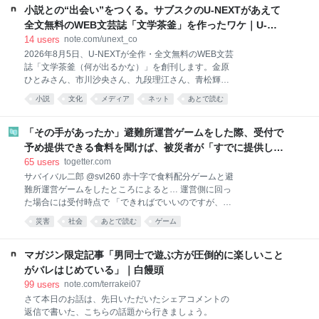
ひこてる氏が手がける『ココロクローバー』シリーズ
小説との“出会い”をつくる。サブスクのU-NEXTがあえて
の最新作。日曜日の朝に放映している子供向けアニメ
全文無料のWEB文芸誌「文学茶釜」を作ったワケ｜U-
番組、いわゆる“ニチアサ”を意識した雰囲気と演出を
NEXT コーポレート
14
users
note.com/unext_co
売りとした、ビジュアルノベル×アクションゲームで
2026年8月5日、U-NEXTが全作・全文無料のWEB文芸
ある。本作は1クール目（1作目）の『ココロクローバ
誌「文学茶釜（何が出るかな）」を創刊します。金原
ー シーズン1』、短編の『ココロクローバーSUN 超古
ひとみさん、市川沙央さん、九段理江さん、青松輝さ
代の侵略者!!』に続く2クール目（3作目）に当たる。
ん（ベテランち）——芥川賞作家から、YouTubeでも
本編はエピソード（話）単位で構成されており、基本
小説
文化
メディア
ネット
あとで読む
人気の歌人まで、ジャンルを越えた多様な書き手の
はキャラクターたちの会話劇を軸に展開しつつ、場面
方々とともに、幕を開けます。 立ち上げをリードする
が緊迫した状況やクライマックスになると2Dアクショ
のは、新潮社で10年にわたり文芸誌「新潮」や新潮文
「その手があったか」避難所運営ゲームをした際、受付で
ン
庫の編集に携わり、2025年にU-NEXTへ入社した編集
予め提供できる食料を聞けば、被災者が「すでに提供し
者・鶴我百子。かつて小説に支えられた一人の読者
た」ことになり、トラブルを回避できた、ただ「実際に適
65
users
togetter.com
は、なぜいま、ウェブで新しい文芸誌を始めるのか。
用可能とは限らない」かも
サバイバル二郎 @svl260 赤十字で食料配分ゲームと避
命名の意外なエピソードから、これから目指す姿ま
難所運営ゲームをしたところによると… 運営側に回っ
で、「文学茶釜」の裏側をじっくりと語ってもらいま
た場合には受付時点で 「できればでいいのですが、も
した。 鶴我百子（つるが・ももこ）｜「文学茶釜」プ
し提供可能な食べ物や水があればよろしくお願いしま
ロジェクトリーダー 新潮社で約10年間、新潮文庫・単
災害
社会
あとで読む
ゲーム
す。無理強いはしませんのでご安心ください。」 と運
行本、そして1904年創刊の文芸誌「新潮」の編集に携
営が言えるかどうかが大事。 その後、利用者が誰かに
わる。同社では金原ひとみ、九段理江をはじめとす
「分けて欲しい」と言われても、「運営に提供可能な
マガジン限定記事「男同士で遊ぶ方が圧倒的に楽しいこと
分は提供した」と伝えられるようになるから、トラブ
がバレはじめている」｜白饅頭
ルを回避できるようになる。 2026-08-06 01:51:06
99
users
note.com/terrakei07
Giselle@FGOfes1日目 @tamakithi_ex 3.11でガチ被災
さて本日のお話は、先日いただいたシェアコメントの
したことある身が語る震災の時のライフハックなんだ
返信で書いた、こちらの話題から行きましょう。
けど、避難所で周りの人に「食べ物とか水とか持って