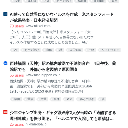
ョンを孕みます。 そんな作品についてのお言葉はぜひ
言葉
日本語
ネタ
あとで読む
twitter
Togetter
日本
色々あるので、区別するために特徴的な「スーパー」
「読者の言葉」コーナーに、投稿していただけません
社会
文章
や「定期」が残っている x.com/Wategashi/stat…
でしょうか。 すでに多く
2026-07-30 18:42:16
AI使って自然界にないウイルスを作成 米スタンフォード
が成果発表 - 日本経済新聞
70
users
www.nikkei.com
【シリコンバレー=山田遼太郎】米スタンフォード大
は6日、人工知能（AI）を使って自然界にない新たなウ
イルスを作成することに成功したと発表した。AIが生
命の設計図にあたるゲノム（全遺伝情報）の配列全体
AI
あとで読む
自然
謎
人工知能
生物
ソフトウェア
を設計し、機能を確認できた初の事例という。医療の
経済
進歩につながる一方、バイオ兵器など悪用懸念もあ
る。スタンフォード大などの研究チームが、生成AIの
西鉄福岡（天神）駅の構内放送で不適切音声 4日午後、薬
設計を基に、感染症の原因などになる細菌を殺す「フ
院駅でも 外部から意図的？原因調査
ァージ
65
users
www.nishinippon.co.jp
西鉄福岡（天神）駅の構内放送で不適切音声 4日午
後、薬院駅でも 外部から意図的？原因調査2026/8/6
19:16 (2026/8/6 20:53 更新) [有料会員限定記事]
福岡
通信
交通
事件
鉄道
あとで読む
謎
少年ジャンプ出身・ギャグ漫画家2人が当時の「過酷すぎる
週刊連載」を振り返る。「ヘルニアで入院しても原稿は落
とさない」ストイックな舞台裏 | 日刊SPA!
25
users
nikkan-spa.jp