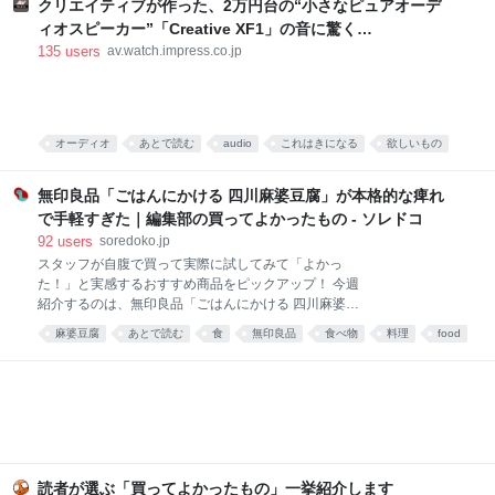
した。 真っ赤な小袋に入った粉 大学院生のころ、中国
クリエイティブが作った、2万円台の“小さなピュアオーデ
の東北地方から来た留学生の女の子と仲良くなりまし
ィオスピーカー”「Creative XF1」の音に驚く
た。 彼女は辛い物が大好き。「日本には辛い食べ物が
[Sponsored]
135
users
av.watch.impress.co.jp
ない」と、中国のショッピングサイト「淘宝」（タオ
パオ）で大量に本場中国のフードをお取り寄せしてお
りました。日々、私はそのおこぼれにあずかっていた
のです。 そんな彼女がある日、 はつらつとした唐辛子
キャラの描かれた、真っ赤な小袋をくれました。 なん
オーディオ
あとで読む
audio
これはきになる
欲しいもの
だこれ。すごく辛そう。 「七味唐辛子みたいなもんか
PC
な」と思い、少量カップ麺にかけてみると、 予想だに
無印良品「ごはんにかける 四川麻婆豆腐」が本格的な痺れ
していなか
で手軽すぎた｜編集部の買ってよかったもの - ソレドコ
92
users
soredoko.jp
スタッフが自腹で買って実際に試してみて「よかっ
た！」と実感するおすすめ商品をピックアップ！ 今週
紹介するのは、無印良品「ごはんにかける 四川麻婆豆
腐」。ごはんにかけるだけで、山椒がしっかりきいた
麻婆豆腐
あとで読む
食
無印良品
食べ物
料理
food
本格四川の味が楽しめます。暑くて料理が億劫な日
や、時短ごはんにおすすめです！ ▼買ってよかったも
の2025と先週分はこちら レトルトレベルと思えない
本格派！無印良品 ごはんにかける 四川麻婆豆腐 画像
参照元：Amazon 麻婆豆腐が好きで、お家でもよく作
ります。白ご飯と一緒に食べるのが至福の時間です。
簡単に作れる料理ではありますが、具材を買ってきて
調理するのは、面倒くさい。特に夏は外出するのも調
読者が選ぶ「買ってよかったもの」一挙紹介します