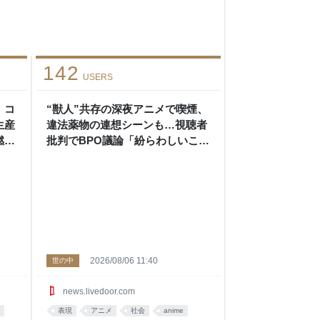
142
USERS
」コ
“獣人”共存の深夜アニメで喫煙、
生産
違法薬物の連想シーンも…視聴者
燃料
批判でBPO議論「紛らわしいこと
家も
は放送しないほうが」 - ライブド
アニュース
2026/08/06 11:40
世の中
news.livedoor.com
表現
アニメ
社会
anime