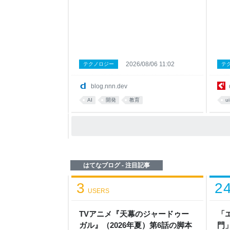
た、テキストから問題の難しさを推定す
た。
る研究について解説します。 詳細は、以
より
下の EDM 2026 のページからご覧いただ
進め
けます。 PDF HTML また、人工知能学会
心に
や Festival of Learning の参加レポート
験設
は、以下のリンクからご覧いただけま
ター
す。 人工知能学会 2026 Festival of
ダク
2026/08/06 11:02
テクノロジー
テ
Learning 2026 項目反応理論とは 本題に
した
入る前に、テストで測る受検者の能力と
体験
blog.nnn.dev
正答率の関係について、少し説明しま
日本
す。 現在、N高等学校・S高等学校・R高
地よ
AI
開発
教育
ui
等学校（以下、N高グループ）では、任意
だわ
参加型の Web 学内模試である 学力診断キ
込ま
ャンペーン や、必修科目に
例が
ス）
の立
ンド
はてなブログ - 注目記事
3
2
USERS
TVアニメ『天幕のジャードゥー
「
ガル』（2026年夏）第6話の脚本
門