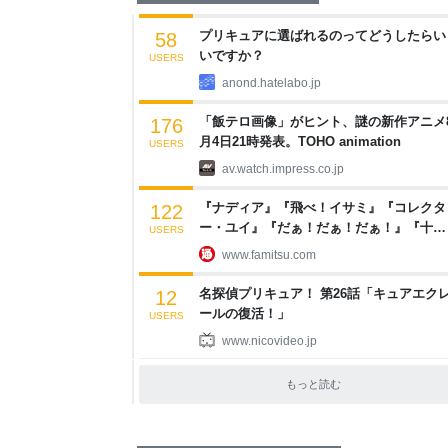
プリキュアに選ばれるのってどうしたらい
58
いですか？
USERS
anond.hatelabo.jp
「飯テロ画像」がヒント、謎の新作アニメ
176
月4日21時発表。TOHO animation
USERS
av.watch.impress.co.jp
『ナディア』『飛べ！イサミ』『コレクタ
122
ー・ユイ』『だぁ！だぁ！だぁ！』『十二
USERS
国記』などNHKのなつかしアニメ10作品の
www.famitsu.com
第1話が期間限定無料配信 | ゲーム・エン
メ最新情報のファミ通.com
名探偵プリキュア！ 第26話「キュアエク
12
ールの復活！」
USERS
www.nicovideo.jp
もっと読む