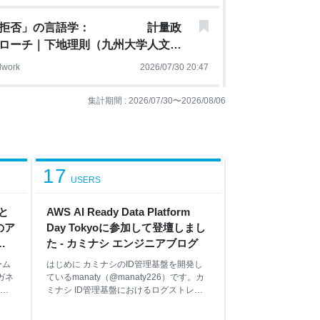
答弁拒否」の言語学： 計量政
ローチ｜下地理則（九州大学人文科
）
ldwork
2026/07/30 20:47
集計期間 :
2026/07/30
〜
2026/08/06
17
USERS
害と
AWS AI Ready Data Platform
のア
Day Tokyoに参加して登壇しまし
た - カミナシ エンジニアブログ
ーム
はじめに カミナシのID管理基盤を開発し
ガネ
ているmanaty（@manaty226）です。カ
ー
ミナシ ID管理基盤におけるログストレー
日
ジへのAmazon S3 Tables（以下、S3
で障害
Tables）利用について、7月28日に行われ