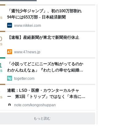
「週刊少年ジャンプ」、初の100万部割れ
94年には653万部 - 日本経済新聞
RS
www.nikkei.com
【速報】産経新聞が東北で新聞発行休止
0
RS
www.47news.jp
「小説ってどこにニーズが転がってるのか
1
わかんねえなぁ」『わたしの幸せな結婚』
RS
のド直球ざまあ系シンデレラストーリーが
togetter.com
若者にヒットしているという事実に考え込
む
連載：LSD・医療・カウンターカルチャ
9
ー 第1回「トリップ」ではなく「本当に良
RS
い一日」のために（文筆家：木澤佐登志）
note.com/kongoshuppan
｜株式会社 金剛出版
もっと読む