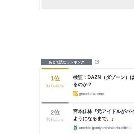
あとで読むランキング
?
検証：DAZN（ダゾーン）
1
位
るのか？
857
USERS
gameboku.com
宮本佳林『元アイドルがバ
2
位
ようになるまで。』
798
USERS
ameblo.jp/miyamotokarin-official