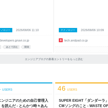
 この記事では、業務の記録そのもの
が発生しました。 Anatomy of the
も「現地で何を感じ、自分の仕事の
CloudFront VPC Origins Outage: Wh
方をどう変えようと思ったか」を中
Going Private Becomes Your Single P
書いています。 1.プロダクトの「体
of Failure builder.aws.com CloudFro
計の水準」が日本と異なる 現地のス
体は正常に動作していましたが、今回
トアップのオフィスを見学し、プロ
事象では VPC Origins という特定機
ト開発の進め方について話を伺いま
みで障害が発生して、504 Gateway Ti
2026/08/06 11:10
2026/08/06 10:09
クノロジー
テクノロジー
。 そこで強く感じたのが、アプリの
out が多発していました。 以下、AW
設計に対する「当たり前の水準」が
Builder Centerに投稿された分析記
developers.gnavi.co.jp
tech.andpad.co.jp
と違うということでした。 細部の心
の引用です。 AWS wasn't "down."
さや操作の気持ちよさが、特別なこ
Amazon Clo
あとで読む
開発
りではなく最初から前提として作り
れている印象です。 その象徴的な一
、触覚フィードバック（ハプティク
エンジニアブログの新着エントリーをもっと読む
でした。 操作時の心地よさやアプリ
体感を演出する要素として、UIトレ
として完全に定着し
4
46
USERS
USERS
エンジニアのための自己管理入
SUPER EIGHT「ダンダーラ
」を読んだ - とんかつ時々あん
CMソングのこと - WASTE O