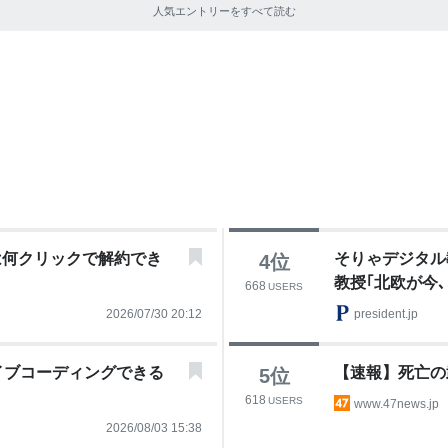
人気エントリーをすべて読む
は何クリックで解約でき
そりゃデジタル
4
位
教授｢北欧が今
668
USERS
由」
2026/07/30 20:12
president.jp
イブコーディングできる
【速報】死亡の
5
位
618
USERS
www.47news.jp
2026/08/03 15:38