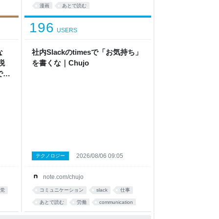
漫画
あとで読む
196
USERS
な
社内Slackのtimesで「お気持ち」
税
を書くな｜Chujo
でく
トラ
イン
2026/08/06 09:05
テクノロジー
note.com/chujo
党
コミュニケーション
slack
仕事
あとで読む
労働
communication
note