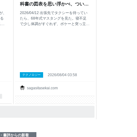
科書の図表を思い浮かべ、ついで
に父親がスティーブ・マックィー
」が、
2026/04/12 出張先でタクシーを待ってい
ンと同じタートルネックを着てい
る
たら、68年式マスタングを見た。寝不足
たのを思い出したこと - 失われた
ニー
で少し体調がすぐれず、ボケーと突っ立っ
ルヴ
ていたら目の前をいきなり通り過ぎた。あ
世界を探して
し
の有名な映画「ブリット」に出て来るファ
曲
ストバックだ。それが本物だったのか、完
津
全なレプリカだったのか、あるいは別の型
なぐ
式のものをフルレストアしてパーツを取り
替え復元したものだったのか、よく分から
シン
ないけど、古いガソリンエンジンの独特の
て
音を響かせて走って行った。 不意打ちだ
多い
ったし、どうして？と思ったが、確かその
2026/08/04 03:58
テクノロジー
あたりにはフォードと合弁している会社が
わ
あって大きな工場を構えている。ひょっと
sagasitasekai.com
こ
するとアメリカ本国のエンジニアあたりが
み
近辺に駐在していて、自分の趣味でその伝
c
説の車を持ち込んだのかもしれない。世界
ル表
中にファンがいるから誰がどういう経緯で
とし
乗っているのか、いくらでも理由はありそ
MV
うだ。 目にしたのは本当に一瞬だったけ
し
ど、その特別感は別格で、この世
・書評からの新着