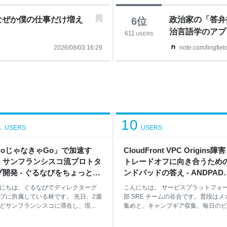
なぜか僕の仕事だけ増え
政治家の「
6
位
治言語学のアプ
611
USERS
学研究院 教授
2026/08/03 16:29
note.com/lingfie
1
10
USERS
USERS
NoじゃなきゃGo」で加速す
CloudFront VPC Origins障
、サンフランシスコ流プロトタ
トレードオフに向き合うため
プ開発 - ぐるなびをちょっと良
ンドパッドの答え - ANDPAD
するエンジニアブログ
Tech Blog
にちは、ぐるなびでディレクターグ
こんにちは。 サービスプラットフォ
プに所属している林です。 先日、2週
部 SRE チームの谷合です。普段はメ
どサンフランシスコに滞在し、現地
集めと、キャンプギア収集、毎日のビ
ロダクトやアプリの調査、スタート
ルを楽しみながら生きています。 先
プの見学などを行う機会がありまし
Amazon CloudFrontのVPC Origins