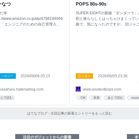
ーなつ
POPS 80s-90s
だ本
SUPER EIGHTの新曲「ダンダーラ
s://www.amazon.co.jp/dp/4798194069
割と彼ららしくはっちゃけまくってい
 「エンジニアのための自己管理入
曲で、気になったのですが。 旧ジャ
を読んだ。 読んでいる途中で関連す
ズ勢のMVもリリース前から普通にフ
ベントに参加し、図々しくもサイン
ァージョンが公開されるようになりま
頂いてしまったので簡単に感想を書
たなあ、という感慨を抱きつつ、この
 最近なんとなくワクワクしながら働
を書いたのは誰だと確認したら山本加
いる感覚がなく (別に仕事が苦痛なわ
彦氏。 西野カナの「パッ」「手をつ
はない)、このまま過ごして良いの
理由」といったシングル楽曲、また
もっといい働き方があるのではない
AKB48、乃木坂46、欅坂46あたりの
というところから「自己管理」とい
グルのカップリング曲の作曲を手がけ
イトルに引かれて手に取った。 この
いる方です。 割としっとり目の曲が
2026/08/06 05:15
2026/08/05 23:36
クノロジー
エンタメ
は、以下の 5 つの切り口で自己管理
人が何でこんな曲を、と思ったのです
解いている。 モチベーションマネジ
が、コンペか何かで楽曲のテーマに合
kasaharu.hatenablog.com
www.wasteofpops.com
ト タスク・タイムマネジメント アン
せて、自分の「置きにいきがち」なと
・ストレスマネジメント スキルマネ
ろから思い切り外してチャレンジして
あとで読む
CM
音楽
あとで読む
musi
ント キャリアマネジメント どの章も
たところ、うまくいったとかでしょう
ったが、ここでは特に次の 2 つに言
か。よいことです。 問題は、シング
る。 モチベーションマネジメント も
はてなブログ - 注目記事の新着エントリーをもっと読む
題曲にしてカラオケDAMのCMソング
と、モチベーションで仕事をするタ
てタイアップが付いているこの曲で、
ではない。モチベーションが
の冒頭で「ダンダーラ」の英字綴りと
て「DAMDARA
注目のガジェットからの新着
本