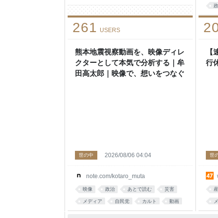
b
261
2
USERS
熊本地震視察動画を、映像ディレ
【
クターとして本気で分析する｜牟
行
田高太郎｜映像で、想いをつなぐ
2026/08/06 04:04
世の中
世
note.com/kotaro_muta
映像
政治
あとで読む
災害
メディア
自民党
カルト
動画
SNS
編集