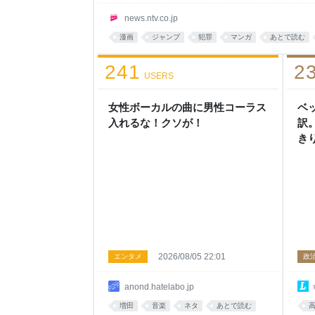
アカウントから注文を繰り返し、キャンセルした商
ぼるということです。 調べに対し吉田容疑者は容
news.ntv.co.jp
で、注文したことで欲求が満たされた」と供述し
漫画
ジャンプ
犯罪
マンガ
あとで読む
241
2
USERS
女性ボーカルの曲に男性コーラス
ベ
入れるな！クソが！
訳
き
2026/08/05 22:01
エンタメ
政
anond.hatelabo.jp
増田
音楽
ネタ
あとで読む