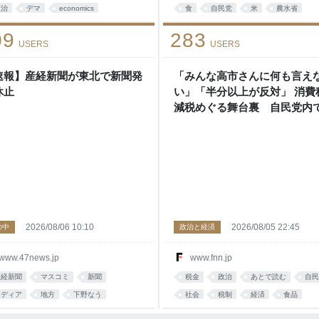
政治
デマ
economics
食
自民党
米
農水省
usiness
日本
経済
rice
09
283
USERS
USERS
速報】産経新聞が東北で新聞発
「みんな高市さんに何も言え
休止
い」「半分以上が反対」 消費
減税めぐる舞台裏 自民党内
すぶる慎重論と本音【スポッ
イト】｜FNNプライムオンラ
2026/08/06 10:10
2026/08/05 22:45
の中
政治と経済
www.47news.jp
www.fnn.jp
産経新聞
マスコミ
新聞
税金
政治
あとで読む
自民
メディア
地方
下野なう
社会
税制
経済
食品
あとで読む
経済
経営
社会