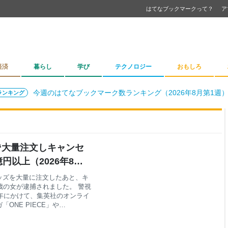
はてなブックマークって？
ア
経済
暮らし
学び
テクノロジー
おもしろ
今週のはてなブックマーク数ランキング（2026年8月第1週
ランキング
“大量注文しキャンセ
円以上（2026年8月
ッズを大量に注文したあと、キ
歳の女が逮捕されました。 警視
去年にかけて、集英社のオンライ
NE PIECE」や
量にキャンセルしたことで、業務
ますと、吉田容疑者は238個の