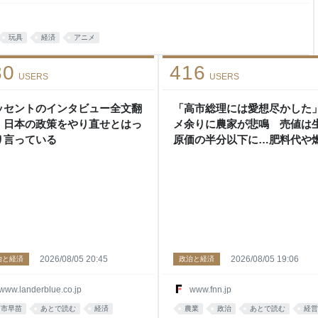
品の総額は、43億円以上にの
疑を認め、「アニメ全般が好き
ているということです。
玩具
経済
アニメ
30
416
USERS
USERS
ッセントのインタビュー全文翻
「高市総理には愛想尽かした
。日本の政策をやり直せとはっ
メ余りに農家が悲鳴 売値は
り言っている
原価の半分以下に…肥料代や
代は高騰「今年でやめる」農
｜FNNプライムオンライン
2026/08/05 20:45
2026/08/05 19:06
治と経済
政治と経済
www.landerblue.co.jp
www.fnn.jp
高市早苗
あとで読む
経済
農業
政治
あとで読む
経営