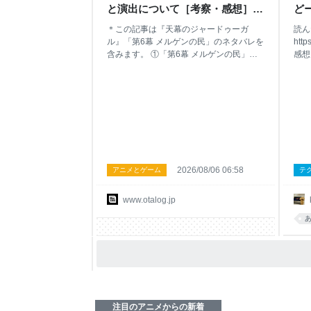
と演出について［考察・感想］ -
ど
アニ録ブログ
＊この記事は『天幕のジャードゥーガ
読ん
ル』「第6幕 メルゲンの民」のネタバレを
http
含みます。 ①「第6幕 メルゲンの民」よ
感想
り引用 ©︎トマトスープ（秋田書店）／天
門」
幕のジャードゥーガル製作委員会 anime-
るイ
jaadugar.com www.youtube.com トマトス
まで
ープ原作／山田尚子総監督・Abel
く。
Gongora監督『天幕のジャードゥーガ
いて
ル』は，モンゴル帝国を舞台とした大河
けで
アニメーションである。歴史に翻弄され
か？
る女性たちの壮絶な生き様を，日本のマ
か？
ンガらしい柔らかなタッチで描いた異色
うタ
2026/08/06 06:58
アニメとゲーム
テ
の作品として注目されている。今回紹介
本で
する「第6幕 メルゲンの民」は，チンギ
を紐
www.otalog.jp
ス・カンの第三皇子オゴタイの妻・ドレ
メン
ゲネが，主人公・シタラ（ファーティ
ガー
マ）に自らの過去と帝国への憎悪を語る
ジメ
重要回である。脚本は『パズドラ』
よか
（2018年-）などの佐藤寿昭。絵コンテは
及す
『もののけ姫』（1997年）『千と千尋の
とも
神隠し』（2001年）
イプ
注目のアニメからの新着