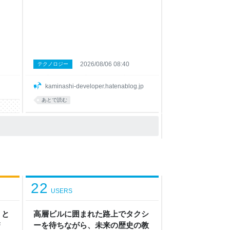
たAWS AI Ready Data Platform Dayで発
en
表しました。一日を通して非常に学びにな
oint
るイベントだったので共有したいと思いま
nt自
す。 AWS AI Ready Data Platform Day
の
Tokyoとは AWS Japan社が主催したイベ
能の
ントで、AIエージェントの発展や普及が著
me-
しい現在において各企業のデータ基盤に関
2026/08/06 08:40
テクノロジー
S
する取り組みや、AI活用に向けた実践的な
事から
事例を共有する場です。当日はカミナシの
kaminashi-developer.hatenablog.jp
事例紹介の他にMUFJ社やリクルート社、
KDDI社の事例紹介やパネルディスカッシ
あとで読む
ョンと、Fivetran社のソリューション紹介
などがありました。 aws-e
22
USERS
」と
高層ビルに囲まれた路上でタクシ
F
ーを待ちながら、未来の歴史の教