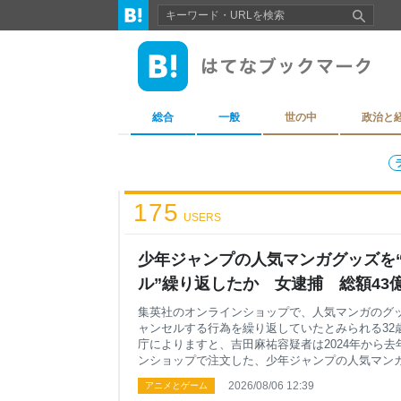
総合
一般
世の中
政治と
175
USERS
少年ジャンプの人気マンガグッズを
ル”繰り返したか 女逮捕 総額43億
6日掲載）｜日テレNEWS NNN
集英社のオンラインショップで、人気マンガのグ
ャンセルする行為を繰り返していたとみられる32
庁によりますと、吉田麻祐容疑者は2024年から
ンショップで注文した、少年ジャンプの人気マンガ「O
「NARUTO」のグッズなどの代金を支払わず大
2026/08/06 12:39
アニメとゲーム
を妨害した疑いがもたれています。 集英社により