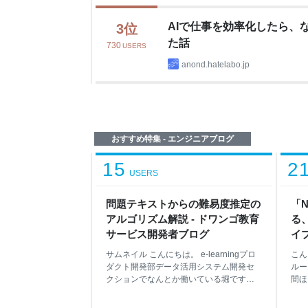
AIで仕事を効率化したら、
3
位
た話
730
USERS
anond.hatelabo.jp
おすすめ特集 - エンジニアブログ
15
2
USERS
問題テキストからの難易度推定の
「
アルゴリズム解説 - ドワンゴ教育
る
サービス開発者ブログ
イ
く
サムネイル こんにちは。 e-learningプロ
こん
ダクト開発部データ活用システム開発セ
ルー
クションでなんとか働いている堀です。
間ほ
今回は、人工知能学会や EDM
のプ
2026（Festival of Learning）で発表し
アッ