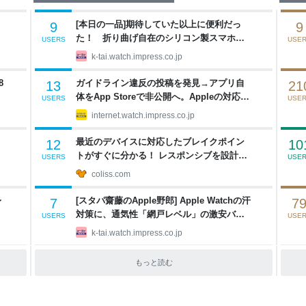
[本日の一品]期待していた以上に便利だっ
9
9
た！ 折り曲げ自在のシリコン製スマホス
USERS
USE
タンド
k-tai.watch.impress.co.jp
8
ガイドライン違反の投稿を発見→アプリ自
13
21
体をApp Storeで非公開へ。Appleの対応に
USERS
USE
賛否両論【やじうまWatch】
internet.watch.impress.co.jp
最近のデバイスに対応したブレイクポイン
12
10
トがすぐに分かる！ レスポンシブを設計す
USERS
USE
る際に役立つツール -ScreenSize.net
coliss.com
タ
レ
[スタパ齋藤のApple野郎] Apple Watchの汗
7
7
対策に、通気性「網戸レベル」の激安バン
USERS
USE
ドを試してみた
k-tai.watch.impress.co.jp
もっと読む