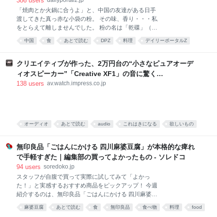
386
users
「焼肉とか火鍋に合うよ」と、中国の友達がある日手
渡してきた真っ赤な小袋の粉。 その味、香り・・・私
をとらえて離しませんでした。 粉の名は「乾碟」（ガ
ンディエ）。唐辛子や花椒、ピーナッツの粉を調合し
中国
食
あとで読む
DPZ
料理
デイリーポータルZ
た、脳に直でうま味が届く調味料です。 そんな乾碟を
食べ物
food
唐沢むぎこ
中華
みんなで食べる、「旨粉会（うまこかい）」をやりま
した。 真っ赤な小袋に入った粉 大学院生のころ、中国
クリエイティブが作った、2万円台の“小さなピュアオーデ
の東北地方から来た留学生の女の子と仲良くなりまし
ィオスピーカー”「Creative XF1」の音に驚く
た。 彼女は辛い物が大好き。「日本には辛い食べ物が
[Sponsored]
138
users
av.watch.impress.co.jp
ない」と、中国のショッピングサイト「淘宝」（タオ
パオ）で大量に本場中国のフードをお取り寄せしてお
りました。日々、私はそのおこぼれにあずかっていた
のです。 そんな彼女がある日、 はつらつとした唐辛子
キャラの描かれた、真っ赤な小袋をくれました。 なん
オーディオ
あとで読む
audio
これはきになる
欲しいもの
だこれ。すごく辛そう。 「七味唐辛子みたいなもんか
PC
な」と思い、少量カップ麺にかけてみると、 予想だに
無印良品「ごはんにかける 四川麻婆豆腐」が本格的な痺れ
していなか
で手軽すぎた｜編集部の買ってよかったもの - ソレドコ
94
users
soredoko.jp
スタッフが自腹で買って実際に試してみて「よかっ
た！」と実感するおすすめ商品をピックアップ！ 今週
紹介するのは、無印良品「ごはんにかける 四川麻婆豆
腐」。ごはんにかけるだけで、山椒がしっかりきいた
麻婆豆腐
あとで読む
食
無印良品
食べ物
料理
food
本格四川の味が楽しめます。暑くて料理が億劫な日