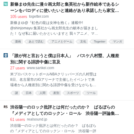
賃金でも、どんな労働時間でも、どんな扱いで
2026-08-08 00:35:44 sarcophage(サルコファー
新條まゆ先生に漫☆画太郎と集英社から新作絵本であるシ
ジ)@C108 1日目 東３ホール ホ41a
ーンをパロディに使いたいと連絡があり承諾したら家宝レ
@sarcophage11km 今回制作した、オグタマの卓上用
ベルのとんでもないものが届いた
105
users
togetter.com
アクスタです。 cm・inch両方の目盛りがあり、 定規
新條まゆ@『虹色の龍は女神を抱く』連載中!
として使用できます。 また、オグリの尻尾にペンを置
@shinjomayu 集英社から画太郎先生の献本が届きまし
くと、 ペンホルダーとしても使えます。 #C108
た！ なぜ私に届いたかといいますと 我々アニメ、マン
pic.x.com/NwQMjIqnlm 2026-08-07 20:01:12
ガ業界で、オマージュに対してピリピリした空気が漂
漫画
あとで読む
アニメとゲーム
文化
Togetter
マンガ
ってしまった残念な昨今、 めちゃくちゃ気を使ってく
イラスト
れた集英社と画太郎先生が ご丁寧にとあるシーンのパ
ロディを許可していただきたいとのご連絡がありまし
「誰が何と言おうと僕は日本人」 バスケ八村塁、人種差
た！ 私はもう、光栄で光栄で、もしも本になったら 棺
別に関する誹謗中傷に言及
桶に入れてもらうアイテムにしたいと考えてました。
27
users
www.sankei.com
ってことで、迷うことなくOKを出させていただいたわ
米プロバスケットボールNBAクリッパーズの八村塁は
け ですが、そしたら後日ですね… とんでもないものが
8日、名古屋市のIGアリーナで主催したイベントで来
届いたわけですよ！！！ ご覧くださいよ、３枚
場者から人種差別に関わる誹謗中傷を受けながらも、
目！！！！ こんな画太郎先生の絵を見たことあります
日本代表として活動する理由の質問を受け「自分が日
か？ 「綺麗な顔してるだろ。嘘みたいだろ。画太郎先
謎
日本
人間
差別
スポーツ
ツール
本人であることをすごくプライドに思っている。誰が
生作画なんだぜ。それで」 ってわけで、このめでたい
何と言おうと僕は日本人」と答えた。 富山県出身の八
令和８年８月８日に 皆様にもこの素晴らしさをお裾分
村は西アフリカのベナン出身の父と日本人の母を持
渋谷陽一のロック批評とは何だったのか？ ばるぼらの
つ。「日本で生まれ、日本で育って、日本語が一番の
『メディアとしてのロックン・ロール 渋谷陽一評論集』
言語」と強調。「日本は本当に素晴らしい国。ネガテ
評
61
users
realsound.jp
ィブなことがあっても何も思わない。どこに行っても
渋谷陽一のロック批評とは何だったのか？ ばるぼら
僕は日本人と、胸を張って言える」と言葉に力を込め
の『メディアとしてのロックン・ロール 渋谷陽一評
た。 次世代育成キャンプで観客とタッチを交わす八村