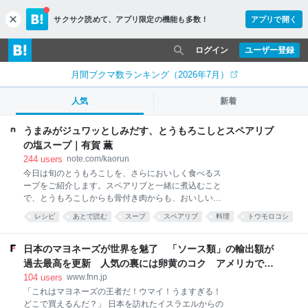
サクサク読めて、
アプリ限定の機能も多数！
アプリで開く
c
l
o
ログイン
ユーザー登録
s
e
月間ブクマ数ランキング（2026年7月）
人気
新着
うまみがジュワッとしみだす、とうもろこしとスペアリブ
の塩スープ｜有賀 薫
244
users
note.com/kaorun
今日は旬のとうもろこしを、さらにおいしく食べるス
ープをご紹介します。スペアリブと一緒に煮込むこと
で、とうもろこしからも骨付き肉からも、おいしい出
汁がとれるのです。作り方は「切って、煮込むだけ」
レシピ
あとで読む
スープ
スペアリブ
料理
トウモロコシ
と、極めてシンプル。ぜひお試しください！ この記事
料理裏技
野菜
recipe
は2019年cakes連載の再掲です。 仕込んだらあとは鍋
におまかせ！滋味あふれる夏のスープをご紹介しまし
日本のマヨネーズが世界を魅了 「ソース類」の輸出額が
ょう。ぶつ切りにしたとうもろこしと骨付き豚肉・ス
過去最高を更新 人気の裏には卵黄のコク アメリカで
ペアリブを、塩味で煮込むだけの超シンプルなレシ
は“日本風”が誕生｜FNNプライムオンライン
104
users
www.fnn.jp
ピ。とうもろこしの鮮やかな黄色が食欲をそそりま
「これはマヨネーズの王者だ！ウマイ！うますぎる！
す。 とうもろこしのあまみや香りがやさしく溶け出し
どこで買えるんだ？」 日本を訪れたイスラエルからの