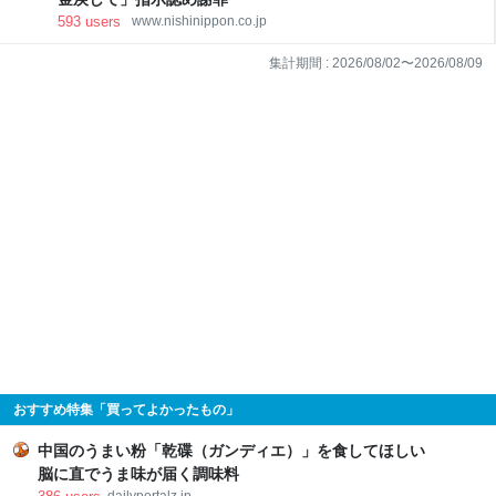
593
users
www.nishinippon.co.jp
集計期間 :
2026/08/02
〜
2026/08/09
おすすめ特集「買ってよかったもの」
中国のうまい粉「乾碟（ガンディエ）」を食してほしい
脳に直でうま味が届く調味料
dailyportalz.jp