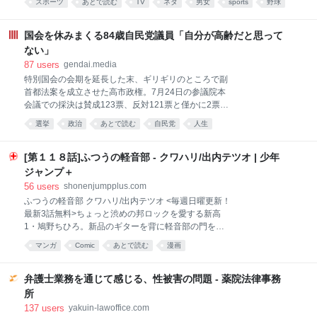
意）な！」って後から言われるの、ゲームとして成り
スポーツ
あとで読む
TV
ネタ
男女
sports
野球
た。 大の虎党として知られるＭＣの有働由美子から、
立ってなくない？ 「同意とは何か」を誰ひとり定義で
文化
今のタイガースの印象を聞かれたバース氏は「今のタ
きないのに「不同意」だけを責めるのって、論理的に
イガースの選手はみんなスピードがある。掛布さんも
国会を休みまくる84歳自民党議員「自分が高齢だと思って
破綻
岡田さんもみんな遅かった」と指摘。「その代わりに
ない」
私たちはホームランを打った」と付け加え、ニッコリ
87
users
gendai.media
と笑った。 有働が「３人は仲良しやったんですか？」
特別国会の会期を延長した末、ギリギリのところで副
と質問すると、バース氏は「阪神タイガース９０周年
首都法案を成立させた高市政権。7月24日の参議院本
のイベントに呼ばれて久しぶりに来日してビックリし
会議での採決は賛成123票、反対121票と僅かに2票差
たのが、掛布さんの髪の毛が増えていたんだよ。それ
だった。 参議院の定数は248で、れいわ新選組の山本
に一番驚いたんだ」とニヤリ。 それに爆笑した有働が
選挙
政治
あとで読む
自民党
人生
太郎氏が体調問題を理由に今年1月に議員辞職をした
「そうね。掛布さんね。みんなちょっと年を召されて
ことから、欠員が１となっている。24日の採決では、
ね。確かにね…」とバツが悪そうに応じると、バース
議長を務める関口昌一氏を除くと、他に2人の欠席者
[第１１８話]ふつうの軽音部 - クワハリ/出内テツオ | 少年
氏は「でも、岡田さんは髪の毛
がいた。1人は盲腸で入院中だった高橋克法議員（自
ジャンプ＋
民党）で、もう1人が自民党の山崎正昭議員（84歳）
56
users
shonenjumpplus.com
だった。 前編記事『「国会欠席率」驚異の84％の参議
ふつうの軽音部 クワハリ/出内テツオ <毎週日曜更新！
院議員がいた…！本会議31回で出席わずか５回、”国会
最新3話無料>ちょっと渋めの邦ロックを愛する新高
の欠席王”と呼ばれる「自民党の重鎮」の呆れた言い
1・鳩野ちひろ。新品のギターを背に軽音部の門を叩
分』より続く。 本人は「至って健康だ」と語っていた
くも――!?「次にくるマンガ大賞2024」Webマンガ部
山崎氏は当選6回。2013年8月から2016年7月まで約3
マンガ
Comic
あとで読む
漫画
門 第1位＆「このマンガがすごい！2025」オトコ編 第
年間にわたり参議院議長も務めた重鎮だ。 その山崎氏
2位!! ※作品内使用楽曲はJASRAC申請中 [JC12巻10/2
だが、この特別国会は24日の本会議のみなら
発売予定]
弁護士業務を通じて感じる、性被害の問題 - 薬院法律事務
所
137
users
yakuin-lawoffice.com