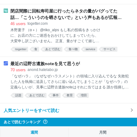
へと変貌させた。 本インタビューでは、音楽ジャーナリストの原雅明
が、そのライブを起点に彼女独自の音楽観を探る。80歳を迎えた今なお
閉店間際に回転寿司屋に行ったらネタの量がバグってた
進化を続ける、電子音楽のパイオニアの現在地とは。 私は作曲家、そし
話…「こういうのを晒さないで」という声もあるが広報か
て機械を愛する人。「女性には無理だ」というジェンダーバイアスの中
ら「得々ゾーン」という正規サービスだとの回答も
46
users
togetter.com
で Buchlaはもう一方の雄・Moogとは異なり、楽器のような鍵盤は付い
木野稟子 （α＋） @riko_alps もし私の投稿をきっかけ
ておらず、タッチプレートやパッド、シーケンサーを使って無限の音を
に、お店の方にご迷惑をおかけしてしまっていたら、
生成するシステムを作った。鍵盤を備えたMoogは
大変申し訳ございません。 正直、量がすごくて嬉しく
て、単純に「店員さんありがとうございます！」とい
togetter
食
あとで読む
食べ物
service
サービス
う気持ちで思わず投稿してしまいました。 でも、私の
投稿を見てお店に行ってくださる方がいることや、現
場の方にご迷惑がかかってしまう可能性まで考えられ
最近の辺野古遺族noteを見て思うが
ていなかったなと反省しています。 今回はたまたまこ
70
users
anond.hatelabo.jp
んなにたくさん盛っていただけたのだと思うので、こ
「なぜハラ」（なぜなぜハラスメント）の領域に入り込んでるな 失敗犯
れを目当てに行っていただいても、必ず同じものが出
した人を執拗に追及してさらに追い込んでしまうことが「なぜハラ」の
てくるわけではないと思います🥲 なので、店員さんに
定義らしいが、見事に辺野古遺族noteはそれに当てはまる 誰か指摘して
「写真と違う」と伝えるのはやめてあげてください😭
あげたほうが良いよ。当事者の親衛隊からなぜハラと騒がれたら有耶無
話題
あとで読む
事件
教育
増田
くら寿司さん、いつも美味しいご飯をありがとうござ
耶になるのがオチだ
います！ また食べに行きます！！🥹♡ 2026-08-08
07:52:43
人気エントリーをすべて読む
あとで読むランキング
?
週間
月間