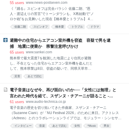
お見舞いした現在【橋本愛とトラブル】
55
users
www.news-postseven.com
《『踊る』スピンオフは完全バラシ》佐藤二朗、“恩
人・渡辺えりの苦言”でトーンダウンも、X再始動で“ノ
ロケ砲”をお見舞いした現在【橋本愛とトラブル】 4月
期に放送されたドラマ『夫婦別姓刑事』（フジテレビ
佐藤二朗
スピンオフ
橋本愛
トラブル
ドラマ
系）で共演した橋本愛（30）とのトラブルが発覚した
コンプライアンス
ハラスメント
芸能
俳優・佐藤二朗（57）。主演を務める予定だった映画
『踊る大捜査線 N.E.W. メトロポリスを駆け抜けろ！』
避難中の住宅からエアコン室外機を窃盗 容疑で男を逮
（9月18日公開）のスピンオフ作品の撮影中止が正式
捕 地震に便乗か 県警注意呼びかけ
に決まったという。 フジテレビ関係者が明かす。 「7
65
users
www.sankei.com
月より撮影スタートする予定でしたが、騒動を受け
熊本県で最大震度7を観測した地震により住民が避難
て、フジが主演の佐藤さん側に降板を通達したと聞い
し、不在となった住宅からエアコン室外機を盗んだと
ています。 それでも本広克行監督は、〈降板じゃない
して、熊本県警は8日、窃盗の疑いで、同県天草市の
から！一旦中止して整えてるだけ…〉などとXに投稿
無職、森田和伸容疑者（47）を逮捕した。県警は地震
して粘っていましたが、つい先日、撮影の完全バラシ
災害
あとで読む
に便乗した可能性があるとして、注意を呼びかけてい
の通達が関係者に入ったそうです。それだけ局側が佐
る。 逮捕容疑は7月30日午後11時ごろ～同31日午後9
藤さんの行為を問題視したということでしょう」 なお
時半ごろの間、上天草市の住宅から時価3万円相当の
電子音楽はなぜ今、再び面白いのか──「女性には無理」と
フ
室外機を盗んだとしている。 住民は同28日の地震発生
言われた時代を経て、スザンヌ・チアーニが語ること -
後、近隣の店舗駐車場で車中泊避難。同31日に帰宅し
Always Listening by Audio-Technica（オーディオテク
61
users
www.audio-technica.co.jp
て被害に気付いた。
ニカ）
電子音楽の歴史を切り拓いてきた作曲家、スザンヌ・チアーニ
（Suzanne Ciani）が「NU Festival 2026」のために来日。アクトレス
（Actress）とのコラボレーションライブでは、モジュラー・シンセサイ
ザーのパイオニアであるBuchlaを使用したクアドラフォニック（4チャ
インタビュー
音楽
あとで読む
女性
*Music
男女
ンネルサラウンド）パフォーマンスを披露し、会場を立体的な音響空間