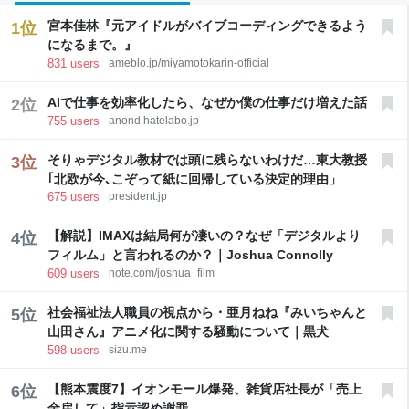
宮本佳林『元アイドルがバイブコーディングできるよう
1
位
になるまで。』
831
users
ameblo.jp/miyamotokarin-official
AIで仕事を効率化したら、なぜか僕の仕事だけ増えた話
2
位
755
users
anond.hatelabo.jp
そりゃデジタル教材では頭に残らないわけだ…東大教授
3
位
｢北欧が今､こぞって紙に回帰している決定的理由」
675
users
president.jp
【解説】IMAXは結局何が凄いの？なぜ「デジタルより
4
位
フィルム」と言われるのか？｜Joshua Connolly
609
users
note.com/joshua_film
社会福祉法人職員の視点から・亜月ねね『みいちゃんと
5
位
山田さん』アニメ化に関する騒動について｜黒犬
598
users
sizu.me
【熊本震度7】イオンモール爆発、雑貨店社長が「売上
6
位
金戻して」指示認め謝罪