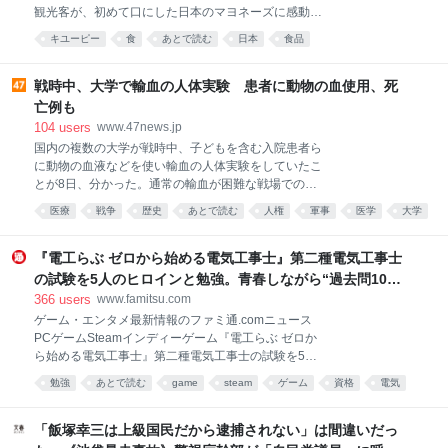
たスープが、肉を食べるとじゅわっとしみだしてきま
観光客が、初めて口にした日本のマヨネーズに感動し
す。本来とうもろこしは甘くて濃い味の野菜ですが、
てそう叫びました。取材班が近くの店に案内すると、
なぜかこのスープで味わうと、さっぱりとした印象で
キユーピー
食
あとで読む
日本
食品
彼はすぐさま商品を手に取り、「母国に持って帰る
す。弾力のある肉と、サクサクしたとうもろこしのコ
よ！」とさっそく購入していました。 思わず笑ってし
ントラストが楽しいのです。 煮込み時間は若干長いも
まうほど豪快な反応ですが、実は日本のマヨネーズは
戦時中、大学で輸血の人体実験 患者に動物の血使用、死
のの、仕込んでしまえ
今、世界から大注目されているのです。 8月4日に発表
亡例も
された、今年上半期の輸出データによると、「ソース
104
users
www.47news.jp
類」の輸出額は過去最高額を記録。 その大きな要因と
国内の複数の大学が戦時中、子どもを含む入院患者ら
して注目されているのが、日本のマヨネーズの人気な
に動物の血液などを使い輸血の人体実験をしていたこ
のです。輸出量はおよそ10年間で2倍以上に増加して
とが8日、分かった。通常の輸血が困難な戦場での応
います。 なぜ今、日本のマヨネーズが世界を魅了して
用を意図した実験が多く、死者も出ていた。戦争と医
いるのか、関西テレビ「newsランナー」は関西、そし
医療
戦争
歴史
あとで読む
人権
軍事
医学
大学
学の問題に詳しい吉中丈志・京都大医学部臨床教授
て海外でも徹底取材しました。 ■マヨネーズは日本生
は、実験は治療法開発の側面があったとしつつ「戦争
まれではない しかし日本で”進化”した そもそもマヨ
遂行への協力で、非倫理的な人体実験のハードルが下
『電工らぶ ゼロから始める電気工事士』第二種電気工事士
ネーズは、
がっていたと考えられる」と指摘する。 京都府立医
の試験を5人のヒロインと勉強。青春しながら“過去問1000
大、九州帝国大（現九州大）、熊本医大（現熊本大）
問”や“本番形式CBT模擬試験”で本格的に学べるノベルゲー
366
users
www.famitsu.com
が実施。採血から時間を置いた「保存血」、血液型の
ム | ゲーム・エンタメ最新情報のファミ通.com
ゲーム・エンタメ最新情報のファミ通.comニュース
異なる「異型血（不適合血）」、動物由来の「異種
PCゲームSteamインディーゲーム『電工らぶ ゼロか
血」を注入していた。 1937年の日中戦争開始前から
ら始める電気工事士』第二種電気工事士の試験を5人
太平洋戦争期までの実験の論文が、当時の医学誌など
のヒロインと勉強。青春しながら“過去問1000問”や“本
に掲載されていることを吉中氏と共同通信が確認し
勉強
あとで読む
game
steam
ゲーム
資格
電気
番形式CBT模擬試験”で本格的に学べるノベルゲーム
た。 熊本医大では、脳の手術を受けウマの保存血を輸
雑学
科学
血された男性が、その後死亡。骨髄炎で転院してきた
「飯塚幸三は上級国民だから逮捕されない」は間違いだっ
9歳男児は、21日間保存した血漿