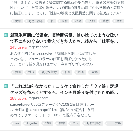
了解しました。被害者支援に関する観点の妥当性と、筆者の主張の信頼
性について、被害者心理学および犯罪心理学の観点から学術的・客観的
に検証します。 とくに「性欲の敵視と支配構造に関する記述」について
も、心理学的・倫理的妥当性を含めて評価を行います。一般読者向けの
犯罪
あとで読む
性
法律
社会
人権
虐待
男女
文体で、内容は厳密かつ丁寧に構成し、必要に応じて海外の信頼できる
心理
いじめ
論文や文献も引用して裏付けます。 調査が完了次第、ご報告いたしま
す。 性被害に関する弁護士の視点を心理学・犯罪学から検証 序論
就職氷河期に低賃金、長時間労働、使い捨てのような扱い
(Introduction) リンク先の記事「弁護士業務を通じて感じる、性被害の問
で死にものぐるいで耐えてきた人たち…後から「仕事を選
題」は、刑事弁護に携わる弁護士が自身の業務を通じて感じた性犯罪被
んでいたからだ」と本人の選択の問題に書き換えるのはあ
143
users
togetter.com
害者の心理や、性加害の本質について語ったものです。筆者は、性被害
まりに短絡的という話
あの佐々岡 @anosasaoka 「就職氷河期世代が苦しか
に遭った女性の心の傷に寄り添い、社会の在り方や加害者の背景にも踏
ったのは、ブルーカラーの仕事を選ばなかったから
み込んだ考察を述べています。本稿では、この筆者の立場・視点が被害
だ」 という話を見かけますが、今もゴリゴリのブルー
者心理学およ
カラーで週6勤務している福祉系インフラ土方の私か
労働
世代
あとで読む
仕事
社会
就職
らすると、 マジで何言ってんだこいつ、ですね。 氷河
効率向上と組織防衛
労働問題
就活
期世代が全員、冷暖房の効いたオフィスでスーツを着
る仕事だけを待っていたとでも思っているのでしょう
「これは知らなかった」コミケで自作した「ウマ娘」定規
か。 身体を使う仕事へ行った人間なんて、いくらでも
グッズを売ろうとするも、インチ目盛りを付けたため経産
います。 見えていないだけです。 建設へ行った。 物
省の規約に抵触、販売見送りに
188
users
togetter.com
流へ行った。 工場へ行った。 介護へ行った。 警備へ
sarcophage(サルコファージ)@C108 1日目 東３ホー
行った。 非正規でも何でも、とにかく食うために働い
ル ホ41a @sarcophage11km 【配布中止報告】 今回
た。 そしてそこで、低賃金、長時間労働、使い捨てに
のコミックマーケット（C108） で配布予定だったグ
近い働かせ方に、死にものぐるいで耐えてきた人たち
ッズ 「オグリキャップタマモクロスアクリル定規」 の
がいる。 それを今になって、 「仕事はあった」 「選
law
togetter
法律
雑学
同人
あとで読む
トラブル
配布を撤回することになりました。
ばなければ働けた」 と言う。 生きるためなら、どんな
twitter
コミケ
グッズ
pic.x.com/mIV0s1BXhD x.com/sarcophage11km…