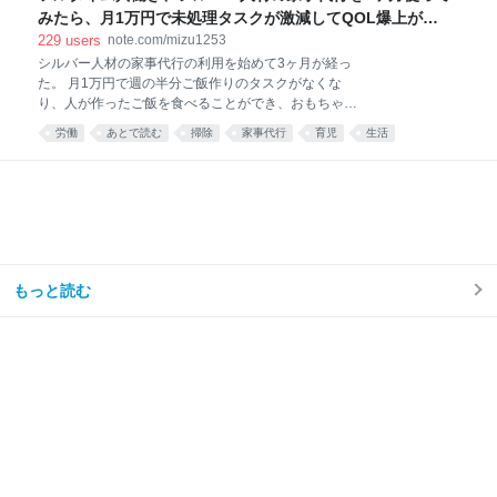
10:48:11
みたら、月1万円で未処理タスクが激減してQOL爆上がり
した話。｜みず
229
users
note.com/mizu1253
シルバー人材の家事代行の利用を始めて3ヶ月が経っ
た。 月1万円で週の半分ご飯作りのタスクがなくな
り、人が作ったご飯を食べることができ、おもちゃが
散乱するリビング掃除はほとんどと言っていいほどし
労働
あとで読む
掃除
家事代行
育児
生活
なくなり、トイレ掃除は頻度が半分くらいになった。
え……コスパ良すぎ……🫶🏻 — みず☺︎3y🦖
(@mizu_mom_2) June 24, 2026 せっかくなので、実
際に使ってみた感想や、いろいろな情報をまとめてみ
る。 今思えば もっと早く利用すればよかった。 しか
ない。 シルバー人材センターを利用しようと思った理
由我が家はフルタイム共働き、子どもは年少の男の子
が1人。 毎日時間との戦い。 私は仕事終わりに家事を
もっと読む
楽しくテキパキとできる方ではない。ついだらけてし
まう。 私の難儀なところは、気持ちよくだらけて、家
事のことなど忘れてしまえたらいいのに、 「もう1週
間トイレ掃除してない」 「階段に猫