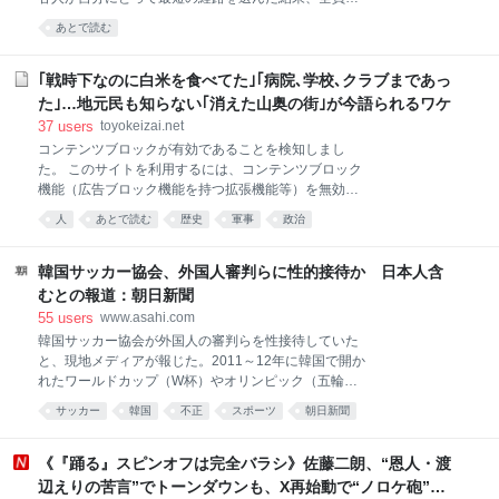
ベンチに座って青空を見上げたい、団子が食べたい、
移動時間が逆に長くなることがある、という交通工学
あとで読む
なんて、それまで押さえつけていた「日本を味わいた
のパラドックスです。 逆に「道をなくす」ことで、移
いのです」という欲求が次々と溢れ出し、それは短い
動時間が短縮されることもあります。2005年に完成し
一時帰国の期間、ずっと続く。 だから、旅行先の温泉
たソウル市の清渓川復元事業では、都心を貫く高架道
｢戦時下なのに白米を食べてた｣｢病院､学校､クラブまであっ
宿で温泉に浸かり、部屋に戻って布団に寝転び、久し
路が撤去され、その下に埋もれていた川が復元されま
た｣…地元民も知らない｢消えた山奥の街｣が今語られるワケ
ぶりに嗅ぐ畳の
した。都心の大動脈を消すと、交通は麻痺するように
37
users
toyokeizai.net
思えます。 工事直後には一時的な速度低下もあったよ
コンテンツブロックが有効であることを検知しまし
うです。しかしその後は地下鉄利用が増え、道路移動
た。 このサイトを利用するには、コンテンツブロック
が減り、懸念された大渋滞がそのまま固定化すること
機能（広告ブロック機能を持つ拡張機能等）を無効に
はありませんでした。（ただし、同じ時期にはバス路
してページを再読み込みしてください。 なお、
線の再編や中央バス専用レーンの整備など、公共交通
人
あとで読む
歴史
軍事
政治
Microsoft Edgeをご利用のお客様はプライバシー設定
改革も行われています。道路撤去だけの効果と考える
が影響している可能性があるため「追跡防止を有効に
べきではありません。）そして研究でも、ボストン、
する」の設定を「バランス（推奨）」にしてご利用を
韓国サッカー協会、外国人審判らに性的接待か 日本人含
ニューヨーク、ロンドンの
お願いいたします。詳細は下記のFAQページをご参照
むとの報道：朝日新聞
ください。
55
users
www.asahi.com
https://help.toyokeizai.net/hc/ja/articles/33846290888
韓国サッカー協会が外国人の審判らを性接待していた
345 ✕
と、現地メディアが報じた。2011～12年に韓国で開か
れたワールドカップ（W杯）やオリンピック（五輪）
の出場をかけた予選などに携わった審判らで、日本
サッカー
韓国
不正
スポーツ
朝日新聞
人…
《『踊る』スピンオフは完全バラシ》佐藤二朗、“恩人・渡
辺えりの苦言”でトーンダウンも、X再始動で“ノロケ砲”を