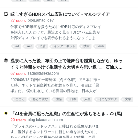
環境のもとで心静かにご参拝いただけますよう、以下の事項につきまし
てご協力をお願い致します。 記 ・境内におけるコスプレ衣装着用の禁止
・境内における軍装(軍服・軍事装具等)の着用の禁止 本方針は「英霊が
眩しすぎるHDRスパム広告について - マルシテイア
お祀りされる神聖な境内における静謐と尊厳を維持すること」を目的と
27
users
blog.amagi.dev
したものです。日頃より、英霊への深き敬意と真摯な追悼の誠を捧げて
仕事でHDR動画を扱うためにHDR対応のディスプレイ
おられる崇敬者の皆様におかれましては、この趣旨をご賢察いただき、
を購入したんだけど、最近よく見るHDRスパム広告が
何卒ご理解とご協力を賜りますよう心よりお願い申し上げます。 以 上
外部ディスプレイでも表示されるようになってしまっ
た。 怪しい広告。"Start Chat"ボタンだけ異常に眩しい
ad
net
広告
インターネット
技術
Web
これはHDR画像が通常の画像よりも明るい色を表示で
きることを利用したハックである。 YouTubeでたまに
異常に眩しいショート動画が流れてくるでしょ、あれ
温泉に入った後、布団の上で能舞台を鑑賞しながら、ゆっ
のことです。 スマホのカメラでできるHDR合成とは別
くりと時間をかけて生活する大切さを思い返し、石油スト
物なので注意。あれは露出を変えながら複数の写真を
ーブの匂いと小学生時代の懐かしい一場面を思い出したこ
67
users
sagasitasekai.com
撮影して一枚に合成する技術のことであって、出力が
と - 失われた世界を探して
2026/06/18 前回の一時帰国（冬の休暇）で日本に帰っ
SDRかHDRかは関係ない。 このスパム広告の存在に
た時、ネットで厳島神社の能舞台を見た。演目は「黒
は以前から気づいていたけど、MacBookのディスプレ
塚」だ。 僕の駐在している異国の僻地は、日本人がほ
イで日本のサイトを閲覧するときくらいしか遭遇しな
とんどおらず、なので日本を感じられるものがほとん
いので、「悪賢いな〜」と思うくらいで気に留めてい
こころ
あとで読む
生活
日本
人生
はてなブログ
文学
ど存在しないから、日本に帰った時にはついつい、反
なかった。海外から日本のブログ等にアクセスする
動で、これでもかってくらい日本を味わおうとしてし
と、アドネットワークの経路のせいか
まう。 そう、普段は諦めの境地でそんな気持ちは殺し
「AIを全員に配った組織」の生産性が落ちるとき - 🐴 (馬)
切っているのに、日本の空港に降り立ち、いざ久しぶ
29
users
blog.takaumada.com
りに故国の地を踏むと、刺身が食べたい、寿司が食べ
「ブライスのパラドックス」と呼ばれる現象がありま
たい、温泉に浸かって浴衣でウロウロしたい、古寺に
す。混雑するネットワークに新しい道を加えたのに、
行ってあの仏像たちに逢いたい、地元の神社の境内の
各人が自分にとって最短の経路を選んだ結果、全員の