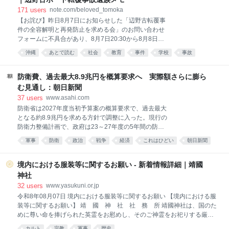
ください。
171
users
note.com/beloved_tomoka
https://help.toyokeizai.net/hc/ja/articles/33846290888
【お詫び】昨日8月7日にお知らせした「辺野古転覆事
345 ✕
件の全容解明と再発防止を求める会」のお問い合わせ
フォームに不具合があり、8月7日20:30から8月8日
11:30までの間にいただいたお問い合わせを、受信で
沖縄
あとで読む
社会
教育
事件
学校
事故
きていませんでした。現在は復旧しています。 せっか
マスゴミ
国内
調査
く思いを寄せて送ってくださったメッセージを、受け
取ることができていなかったこと、本当に申し訳なく
防衛費、過去最大8.9兆円を概算要求へ 実際額さらに膨ら
思っています。該当の時間帯に送ってくださった方
む見通し：朝日新聞
は、重ねてのお手数をおかけしてしまいますが、もう
37
users
www.asahi.com
一度お送りいただけないでしょうか。必ず拝読いたし
防衛省は2027年度当初予算案の概算要求で、過去最大
ます。 学校法人同志社の特別調査委員会による調査報
となる約8.9兆円を求める方針で調整に入った。現行の
告書について、私が考えたことを3回に分けて書いて
防衛力整備計画で、政府は23～27年度の5年間の防衛
います。 2回目は、この報告書が、最後まで解けなか
費を計43兆円程度とし、27年度は8.9兆…
った問いについてです。 1回目記事：
軍事
防衛
政治
戦争
経済
これはひどい
朝日新聞
https://note.com/beloved_tomoka/n/na6ae86916d89
あとで読む
男女
文化
報告書は、学校が船長にす
境内における服装等に関するお願い - 新着情報詳細｜靖國
神社
32
users
www.yasukuni.or.jp
令和8年08月07日 境内における服装等に関するお願い 【境内における服
装等に関するお願い】 靖 國 神 社 社 務 所 靖國神社は、国のた
めに尊い命を捧げられた英霊をお慰めし、そのご神霊をお祀りする厳粛
な神聖なる場所でございます。ご参拝の皆様におかれましては、平穏な
カルト
宗教
軍事
歴史