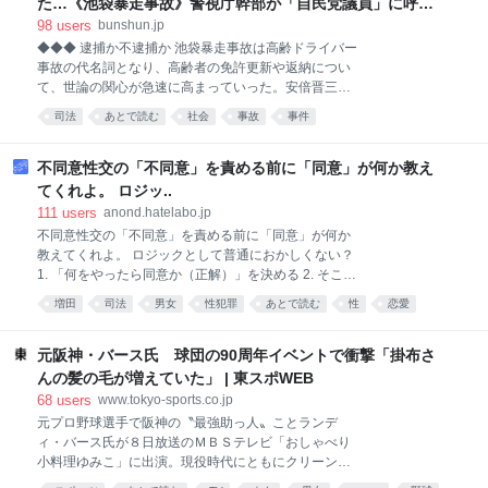
た…《池袋暴走事故》警視庁幹部が「自民党議員」に呼び
出されても逮捕を見送った理由 | 文春オンライン
98
users
bunshun.jp
◆◆◆ 逮捕か不逮捕か 池袋暴走事故は高齢ドライバー
事故の代名詞となり、高齢者の免許更新や返納につい
て、世論の関心が急速に高まっていった。安倍晋三総
理（当時）が指示し、警察庁など複数の省庁が連携し
司法
あとで読む
社会
事故
事件
て対策をとりまとめた。社会的反響の大きさを受け、
警視庁も組織を挙げて免許返納を呼びかける取り組み
を次々に行った。飯塚への非難感情も事故が注目され
不同意性交の「不同意」を責める前に「同意」が何か教え
た理由だった。 これが捜査の予期せぬ障害となった。
てくれよ。 ロジッ..
飯塚は「技官のトップ」、つまり位人臣を極めた元キ
111
users
anond.hatelabo.jp
ャリア官僚であり、瑞宝重光章を受けていたことから
不同意性交の「不同意」を責める前に「同意」が何か
「上級国民」と揶揄された。飯塚を逮捕せず、在宅捜
教えてくれよ。 ロジックとして普通におかしくない？
査をしていたことに対して「何らかの圧力を受けてい
1. 「何をやったら同意か（正解）」を決める 2. そこか
るのではないか」という憶測を含んだ抗議の電話が警
ら外れたら「不同意（不正解）」になる 順番として、
視庁には殺到した。こうした動きに警視庁は神経を尖
増田
司法
男女
性犯罪
あとで読む
性
恋愛
どう考えてもこれじゃないと無理でしょ。 正解のルー
らせ、身柄をどうするべきか慎重に検討を行った。 事
ルが決まってて初めて「それは不正解だよ」って言え
故直後、捜査の責任者である交通捜査課長は報道陣に
るわけじゃん。 なのに今の議論って、「何をやったら
元阪神・バース氏 球団の90周年イベントで衝撃「掛布さ
対し、逮捕しない理由を
同意と言えるのか」の答えを誰も出せてない。 ・
んの髪の毛が増えていた」 | 東スポWEB
「YES」って言ったら同意？（後から『脅されてた』
68
users
www.tokyo-sports.co.jp
って言われたらアウト） ・アプリや紙で確認したら同
元プロ野球選手で阪神の〝最強助っ人〟ことランデ
意？（途中で気分が変わったらアウト） ・雰囲気や空
ィ・バース氏が８日放送のＭＢＳテレビ「おしゃべり
気感？（相手の解釈次第でどうとでもなる） 正解の基
小料理ゆみこ」に出演。現役時代にともにクリーンア
準が誰も分かってないのに、「お前のは不正解（不同
ップを担った掛布雅之氏、岡田彰布氏の裏話を披露し