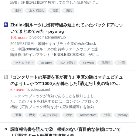
論集』評 批評は批評で独立して自立した読み物だ これ
塁＝IGアリーナ八村の弟の阿蓮（神戸）が過去にアフ
までちゃんと読んだことがなく、「最後の単行本」と
リカ系への蔑称とともに「おまえもおまえの兄もバス
批評
あとで読む
音楽
思想
いうキャッチコピーをきっかけに、何か感傷的な気持
ケがうまいだけ」などのメッセージを送られたことを
ちで読み進めようとした人は、あまりの挑発的な文体
公表している。
に面食らうだろう。一体この人はなぜずっと怒りっぱ
Zbtlink製ルータに出荷時組み込まれていたバックドアにつ
なしなのかと。それはもちろん、自分たち以外すべて
いてまとめてみた - piyolog
のロック・ジャーナリズムがゴミだったからだ。 日本
101
users
piyolog.hatenadiary.jp
のロック批評を考える上で読まなくてはいけない本が
2026年8月5日、米国セキュリティ企業のVulnCheck
出た。2026年6月9日に刊行された『メディアとしての
は、中国Zbtlink製ルータの出荷時ファームウェアに遠
ロックン・ロール 渋谷陽一評論集』である。雑誌
隔操作用のインプラント「ENDLESSDOORS」が組み
『ロッキング・オン』『CUT』をはじめ数々の雑誌を
込まれていたとする調査結果を公開しました。対象の
創刊してきた編集者であり、音楽ジャーナリストであ
セキュリティ
security
あとで読む
network
脆弱性
中国
実装は外部から侵害を受けて仕込まれたものではな
り、2025年7月に亡くなった渋谷陽一が、様々な媒体
ネットワーク
く、出荷された時点からベンダ自身によって組み込ま
に書いてきた原稿を、「1972-1996」「1997-2025」
れていたとされています。Zbtlinkはこの指摘に対し独
｢コンクリートの基礎を苔が覆う｣｢車庫の跡はマチュピチュ
自の説明を示しており、VulnCheckの観測と正面から
のよう｣…かつて1000人が暮らした｢消えた山奥の街｣の物
対立しています。ここでは関連する情報をまとめま
語
59
users
toyokeizai.net
す。 どんな脆弱性が確認されたの? Zbtlinkは
コンテンツブロックが有効であることを検知しまし
Shenzhen Zhibotong Electronicsのブランドで、ルー
た。 このサイトを利用するには、コンテンツブロック
タを製造し世界各地への販売向けにホワイトレーベル
機能（広告ブロック機能を持つ拡張機能等）を無効に
供給している中国のメーカーである。対象機種には、
してページを再読み込みしてください。 なお、
SIMカードを2枚搭載する5G対応のCPEも含まれる。
軍事
歴史
あとで読む
政治
architecture
戦争
history
Microsoft Edgeをご利用のお客様はプライバシー設定
(出典: 3)CNETの取材に対しVulnChe
が影響している可能性があるため「追跡防止を有効に
する」の設定を「バランス（推奨）」にしてご利用を
調査報告書を読んで② 根拠のない盲目的な信頼について
お願いいたします。詳細は下記のFAQページをご参照
｜辺野古ボート転覆事故遺族メモ