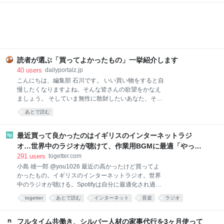
や、時短ごはんにおすすめです！ ▼買ってよかったも
の2025と先週分はこちら レトルトレベルと思えない
本格派！無印良品 ごはんにかける 四川麻婆豆腐 画像
参照元：Amazon 麻婆豆腐が好きで、お家でもよく作
ります。白ご飯と一緒に食べるのが至福の時間です。
簡単に作れる料理ではありますが、具材を買ってきて
調理するのは、面倒くさい。特に夏は外出するのも調
読者が選ぶ「買ってよかったもの」一挙紹介します
理するのも暑くて億劫。そんなときでも、手軽に本格
40
users
dailyportalz.jp
麻婆豆腐が味わえるのがこちらの商品です。 熱湯で約
こんにちは、編集部 石川です。 いい買い物をすると自
4〜5分あたためて（電子レンジであたためる場合は
慢したくなりますよね。そんな皆さんの欲望をかなえ
500Wで約2分）、ご飯にかけるだけ。初めて食べたと
ましょう。 そしていま無性に散財したいあなた、そん
きは、正
なあなたの欲望も同時にかなえましょう。 いまや資本
あとで読む
主義の手先となった我々人類にもたらされる癒しのひ
ととき、それがこのコーナー「読者の買ってよかった
もの」です。 ただいまAmazonが7/13(月)いっぱいま
最近買って良かったのはイギリスのインターネットラジ
で、プライムデーの大型セール中（現在は先行セー
オ…世界中のラジオが聴けて、作業用BGMに最適「やっぱ
ル）なので、琴線に触れた方はどしどしお買い求めく
り物理的な機械」「この質感で鎮座してくれるのがいい」
291
users
togetter.com
ださい。 ※このページのリンクからご購入いただくと
小島 雄一郎 @you1026 最近の高かったけど買ってよ
一部収益がサイトに還元され運営費になります。あり
かったもの。イギリスのインターネットラジオ。世界
がとうございます！
中のラジオが聴ける。Spotifyは自分に最適化され過ぎ
ていて、新しい発見が少ない。世界のラジオ聴いてる
togetter
あとで読む
インターネット
音楽
ラジオ
と、その国の雰囲気とかと一緒に音楽が流れてくる。
ガジェット
家電
BGM
ネット
イギリス
作業用BGMに最適。似たアプリはあるけど、やっぱり
こっちがいい。 pic.x.com/Qf4rbfrpij 2026-06-28
フルタイム共働き、シルバー人材の家事代行を3ヶ月使って