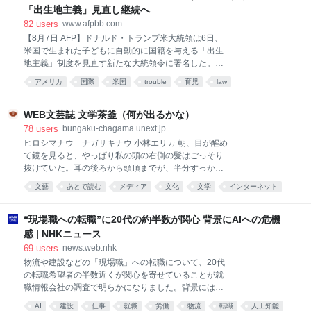
博の富士グループパビリオンだったというのはご存知
「出生地主義」見直し継続へ
だろうか。そこで上映された『Tiger Child』が世界初
82
users
www.afpbb.com
のIMAX作品とされる。つまり半世紀以上前に生まれ
【8月7日 AFP】ドナルド・トランプ米大統領は6日、
た、しかもフィルムという過去の技術が、2026年のい
米国で生まれた子どもに自動的に国籍を与える「出生
ま、業界最高額クラスの超大作を丸ごと任されてい
地主義」制度を見直す新たな大統領令に署名した。米
る。スマホですら8K動画が撮れる時代に、なぜだろう
国籍取得を目的とした「出産⁠ツーリズム」を禁じる内​
か？ 思えば、「大作を観るならやっぱりIMAXで」と
アメリカ
国際
米国
trouble
育児
law
容。 米最高裁は6月30日、トランプ政権の出生地主義
いう感覚は、もうすっかり定着していると言えるだろ
の制限を目指した大統領令を違憲で無効と判断。トッ
う。話題の大作が公開されれば、IMA
ド・ブランシュ米司法長官代行は判決を受け、出産ツ
WEB文芸誌 文学茶釜（何が出るかな）
ーリズムに対する取り締まりを一段と強化する方針を
78
users
bungaku-chagama.unext.jp
明らかにしていた。 トランプ氏はホワイトハウスで記
ヒロシマナウ ナガサキナウ 小林エリカ 朝、目が醒め
者団に対し、「彼らのせいで、出生地主義制度はすっ
て鏡を見ると、やっぱり私の頭の右側の髪はごっそり
かり茶番になってしまった」と述べ、国籍取得の出産
抜けていた。耳の後ろから頭頂までが、半分すっかり
を目的とした入国を非難した。 最高裁の違憲判断につ
禿げあがっている。 私の長い髪が抜け始めたのは、冬
文藝
あとで読む
メディア
文化
文学
インターネット
いて、「極めて残念」と改めて述べた上で、「これは
のことだった。なんとなしに身体がだるい。起きあが
非常に不公平なので調整を行っている」と語った。 ス
るのが辛いことも多かったから、更年期かも知れない
ティーブン・ミラー大統領次席補佐官によると、今回
と考えた。しかし、あまりにも髪がごっそりと抜け落
“現場職への転職”に20代の約半数が関心 背景にAIへの危機
の大統領令では、外国のテロ組織や外国政府のロビー
ちるようになったから、さすがに不安になった。病院
感 | NHKニュース
活動に関与す
を幾つも回っても、原因は不明。すっかり困り果て、
69
users
news.web.nhk
禿
物流や建設などの「現場職」への転職について、20代
の転職希望者の半数近くが関心を寄せていることが就
職情報会社の調査で明らかになりました。背景にはデ
スクワークなどの「事務職」がAIに代替される危機感
AI
建設
仕事
就職
労働
物流
転職
人工知能