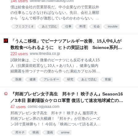
146
users
delete-all.hatenablog.com
ことを指していて、平版印刷とも呼ぶ。版が平たいの
僕は給食会社の営業部長だ。中小企業なので営業以外
になんで刷れるの？ と思うかもしれないが、これは
の仕事もこなさなければならない。先日、会社上層部
平たい版の表面を親油性と親水性とに性質を分けるこ
から「なんで相手が激怒しているのかわからない。何
とで、親油性の部分にのみインキがついて、絵柄や文
とかしてくれ」と泣きつかれて後処理を任された。
字を印刷できるのだ。 今、さらっと「平版印刷とも呼
フミコフミオ
あとで読む
仕事
料理
社会
trouble
「あなたが相手から嫌われているだけでは？」という
ぶ」と書いたが、実はこれ、正解でもあるのだが間違
コミュニケーション
work
意味のことを言ってみたけど、反応はなかった。都合
いでもある。 というのも、今、オフセット印刷と言っ
の悪いことは聞こえないみたいだ。話を聞くと、クレ
「うんこ移植」でピーナツアレルギー改善、15人中6人が
た場合には、平版印刷を
ーム対応で向かった客先で理不尽なほど激烈に怒られ
数粒食べられるように ヒトの実証は初 Science系列誌
たらしい。 問題はS県で給食業務を受託している施設
掲載
220
users
www.itmedia.co.jp
で起きた。某日の夕食で提供した生姜焼きに火が十分
試験対象は、ごく微量のピーナツにも反応する成人15
に通ってなくて赤いままだったのだ。施設利用者に届
人（抗菌薬前処置なし10人＋あり5人）。健康な腸内
く前の検食で発覚したので実害はなかった。指摘され
細菌叢を持つドナーの便から作った凍結カプセル36個
てその場で謝罪、ただちに調理し直して提供した。施
を、数時間かけて服用してもらった。 その結果、4カ
設からは原因の究明と対応策を求められた。ところが
医療
健康
アレルギー
研究
あとで読む
胃腸
月後に調査で、10人中3人がピーナツを数粒食べられ
謝罪と報告に赴いたその場で客先法人理事のひとりが
医療・病気
食物
medical
るまでに改善していた。 続く段階では、移植前に抗菌
大激怒して収拾がつかなくなったというのだ。適切な
薬を投与し、患者自身の腸内細菌を減らして移植菌が
『邦画プレゼン女子高生 邦キチ！ 映子さん』Season16
対応がなされないなら解約も考える
定着するかを確かめた。すると、5人中3人で改善が見
／3本目 新劇場版☆ケロロ軍曹 復活して速攻地球滅亡の危
られ、反応が出るまでに4粒を超えるピーナツを食べ
機であります！ - 服部昇大 | COMIC OGYAAA!!
47
users
comic-ogyaaa.com
られるようになるという、前処置が菌の定着効率を高
邦画プレゼン女子高生 邦キチ！ 映子さん 服部昇大
めたことを示唆する結果が出た。改善したのは全体で
邦画プレゼン界の大横綱！ 『邦キチ』が圧巻のシーズ
15人中6人で、安全性の問題は報告されなかった。 チ
ン16で貫禄勝ち！！ 今回も「映画について語る若人の
ームは過去の研究で、食物アレルギーを持つ乳児の便
部」を舞台に、比類なき邦画中毒女子高生・邦キチ
を、アレルギーを起こしやすい系統のマウスに移植す
邦キチ
映画
漫画
anime
が、まずまずの洋画好きな部長・洋一を相手に絶妙な
るとアナフィラキシーが起きる一方、健康な乳児の便