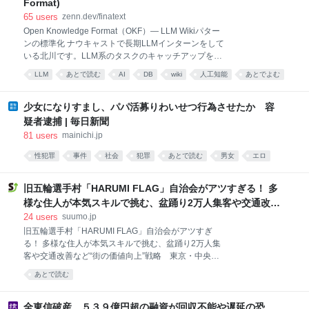
Format)
っていた。米軍は過去30年、この構想をいくどとなく
65
users
zenn.dev/finatext
実験してきたものの、実証試験の域を超えることはな
Open Knowledge Format（OKF）— LLM Wikiパター
かった。ウクライナは現在、これを実用化して実戦で
ンの標準化 ナウキャストで長期LLMインターンをして
使い始めており、その活用法は運用者の想像次第で無
いる北川です。LLM系のタスクのキャッチアップをす
限に広がっていると言えるかもしれない。
る中で、最近「OKF」という技術を耳にする機会が増
LLM
あとで読む
AI
DB
wiki
人工知能
あとでよむ
えました。 OKFはまだ登場したばかりの仕様で、その
後で読む
ツール
仕事
概念を理解するにはRAGやLLM wikiといった周辺技術
への理解が欠かせません。しかし、OKF関連の記事の
少女になりすまし、パパ活募りわいせつ行為させたか 容
多くはOKF単体の説明にとどまっており、それだけで
疑者逮捕 | 毎日新聞
は体系的に理解しづらいと感じています。OKFはこう
81
users
mainichi.jp
した周辺技術を前提として設計された概念でもあるた
め、それらへの理解があって初めて実感を持って捉え
性犯罪
事件
社会
犯罪
あとで読む
男女
エロ
られると考えています。 本記事はエンジニアではない
news
方でも読み進められる内容になっていますが、
旧五輪選手村「HARUMI FLAG」自治会がアツすぎる！ 多
RAG(Retrieval-Augmented Generation)についての基
様な住人が本気スキルで挑む、盆踊り2万人集客や交通改善
礎知識があると、より理解がスムーズです。
など“街の価値向上”戦略 東京・中央区
24
users
suumo.jp
旧五輪選手村「HARUMI FLAG」自治会がアツすぎ
る！ 多様な住人が本気スキルで挑む、盆踊り2万人集
客や交通改善など“街の価値向上”戦略 東京・中央区
2026年7月11日・12日の2日間、東京ベイブリッジを
あとで読む
真正面に望む東京湾岸の絶景スポット「晴海ふ頭公
園」で、約2万1000人が参加して「晴海ふ頭公園盆踊
り大会2026」が開催されました。 主催したのは、公
全東信破産、５３９億円超の融資が回収不能や遅延の恐