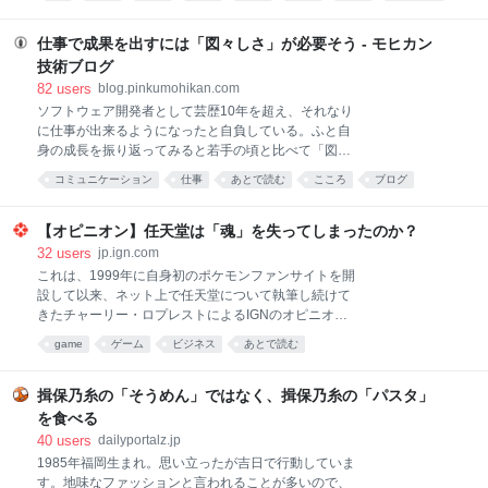
があ…
仕事で成果を出すには「図々しさ」が必要そう - モヒカン
技術ブログ
82
users
blog.pinkumohikan.com
ソフトウェア開発者として芸歴10年を超え、それなり
に仕事が出来るようになったと自負している。ふと自
身の成長を振り返ってみると若手の頃と比べて「図々
しさ」のようなもののレベルがかなり上がったように
コミュニケーション
仕事
あとで読む
こころ
ブログ
感じている。それについて言語化してみる。 相手の都
合に遠慮しない 「相手が忙しくて返事が来ない」「依
頼した仕事の進捗が見えない」——よくある話だろ
【オピニオン】任天堂は「魂」を失ってしまったのか？
う。ここで黙って待つのが丁寧だと考える人もいる
32
users
jp.ign.com
が、成果を出すためにはそれは明確に悪手である。 本
これは、1999年に自身初のポケモンファンサイトを開
当に他人のせいだとしても、それで自分の仕事が止ま
設して以来、ネット上で任天堂について執筆し続けて
るなら止まったままにしておいた責任は自分にある。
きたチャーリー・ロプレストによるIGNのオピニオン
相手への配慮は大事だが、それによって自分の納期や
記事である。彼はニンテンドーDS Liteを最高の任天堂
game
ゲーム
ビジネス
あとで読む
成果が犠牲になっているのなら、その振る舞いは営利
ハードと評価しており、クッパ7人衆が再びクッパの
組織においては悪い評価となってしまうのだ。 例えば
正当な後継者として認められる日まで休むつもりはな
質問に対する返答が遅いとき。当然の顔をしてリマイ
い。 「任天堂はこの男を雇うべきだ！」あわせて読み
揖保乃糸の「そうめん」ではなく、揖保乃糸の「パスタ」
ンドしよう。「急いでいる」や「返事が無くて困って
たい『ゼルダの伝説 時のオカリナ』のリメイクが正式
を食べる
いる」を明確に伝えることが
発表 情報は少ないながらリンクの姿が解禁、2026年
40
users
dailyportalz.jp
に発売へ もちろん文字通りの意味ではない。そんな人
1985年福岡生まれ。思い立ったが吉日で行動していま
間は男であれ女であれ、どこにも存在しない。この
す。地味なファッションと言われることが多いので、