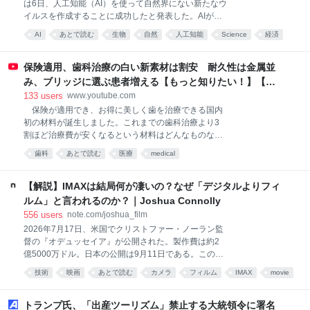
は6日、人工知能（AI）を使って自然界にない新たなウ
送り出すための場所です。 作品は時に、読む・見る・
イルスを作成することに成功したと発表した。AIが生
聞く人の心を搔き乱すような強烈な疑問や、ハレーシ
命の設計図にあたるゲノム（全遺伝情報）の配列全体
ョンを孕みます。 そんな作品についてのお言葉はぜひ
AI
あとで読む
生物
自然
人工知能
Science
経済
を設計し、機能を確認できた初の事例という。医療の
「読者の言葉」コーナーに、投稿していただけません
進歩につながる一方、バイオ兵器など悪用懸念もあ
でしょうか。 すでに多く
る。スタンフォード大などの研究チームが、生成AIの
保険適用、歯科治療の白い新素材は割安 耐久性は金属並
設計を基に、感染症の原因などになる細菌を殺す「フ
み、ブリッジに選ぶ患者増える【もっと知りたい！】【グ
ァージ
ッド！モーニング】(2026年8月3日)
133
users
www.youtube.com
保険が適用でき、お得に美しく歯を治療できる国内
初の材料が誕生しました。これまでの歯科治療より3
割ほど治療費が安くなるという材料はどんなものなの
でしょうか。 ■歯科技工士の負担軽減に まるで本物
歯科
あとで読む
医療
medical
の歯のような自然な白さ。実はこれ、樹脂製のブロッ
クを削って作られた人工の歯です。 開発したのは、
高知に本社を構える歯科材料メーカーです。
【解説】IMAXは結局何が凄いの？なぜ「デジタルよりフィ
YAMAKIN 加藤喬大主席研究員 「材料の中心、補強
ルム」と言われるのか？｜Joshua Connolly
材料としてガラス繊維製で作られた芯棒を配置してい
556
users
note.com/joshua_film
るところ。4年間にわたり研究開発、辛抱しながら開
2026年7月17日、米国でクリストファー・ノーラン監
発したという両方を合わせてSHIN－BOW（シンボ
督の『オデュッセイア』が公開された。製作費は約2
ー）という製品名になっている。歯を失った場合、保
億5000万ドル。日本の公開は9月11日である。この映
険で白い歯でブリッジが製作可能」 ブリッジ治療と
画には、映画史上「初」の肩書きがひとつ付いてい
は、虫歯などで歯を失った場合、その両隣の歯を土台
技術
映画
あとで読む
カメラ
フィルム
IMAX
movie
る。全編がIMAXフィルムカメラで撮影された、史上最
にして橋をかけるように人工の歯を固定する治療法で
映画館
世界
初の長編映画だということだ。 ところで、IMAXとい
す。 特に奥歯のブリッジには強いかむ力がかかりま
う技術が衆人の元でデビューしたのは1970年、大阪万
トランプ氏、「出産ツーリズム」禁止する大統領令に署名
す。その