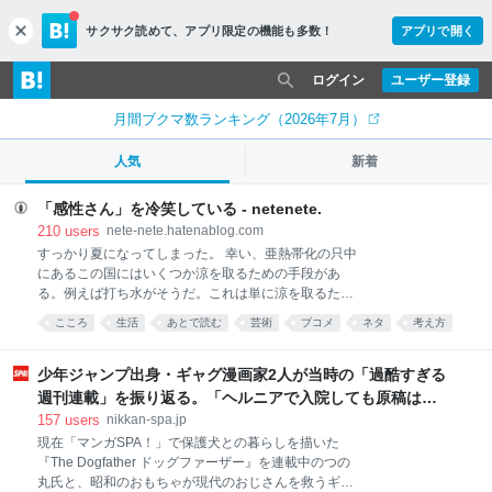
サクサク読めて、
アプリ限定の機能も多数！
アプリで開く
c
l
o
ログイン
ユーザー登録
s
e
月間ブクマ数ランキング（2026年7月）
人気
新着
「感性さん」を冷笑している - netenete.
210
users
nete-nete.hatenablog.com
すっかり夏になってしまった。 幸い、亜熱帯化の只中
にあるこの国にはいくつか涼を取るための手段があ
る。例えば打ち水がそうだ。これは単に涼を取るため
の工夫を超えて、夏の風物詩として日本の夏文化の一
こころ
生活
あとで読む
芸術
ブコメ
ネタ
考え方
部となった。こうした例は他にもある。すだれ、風
鈴、扇子、川床、そして冷笑だ。 私が普段から好んで
使う冷笑語に「感性さん」がある。ここ1年くらいで
少年ジャンプ出身・ギャグ漫画家2人が当時の「過酷すぎる
思いついた概念だ。 感性さんの例を挙げよう。以下は
週刊連載」を振り返る。「ヘルニアで入院しても原稿は落
ツイッターで拾った事例だが、特定を避けるために一
とさない」ストイックな舞台裏 | 日刊SPA!
157
users
nikkan-spa.jp
部改変したり伏せ字にしたりしている。特定はやめて
現在「マンガSPA！」で保護犬との暮らしを描いた
ほしい。 すごい。 半日で読み切って、そのあとの半日
『The Dogfather ドッグファーザー』を連載中のつの
は茫然とした。 一生忘れられないかもしれない。すべ
丸氏と、昭和のおもちゃが現代のおじさんを救うギャ
ての文章を記憶しておきたい。 理解を超越するものに