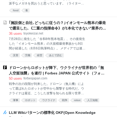
「この男を雇え」という叫びのほとんどは、皮肉や嘲
派手なメガネを買おうと思っています。（ライター
笑を込めて使われるものだ。フレームレートが不安定
wiki） 前の記事：かつて日本にも生息していたチョウ
でシェーダーのコンパイル画面が挟まるような、
food
食
ザメを食べる ＞ 個人サイト ＞note 揖保乃糸とは 本能
Unreal Engineで造られたマリオという概念自体、近
だろうか、夏の暑い時期になると「そうめん」を食べ
代化に抗い独自の道を切り拓いてきた任天堂という会
たくなる。糸のように細く、雲のように白いそうめん
｢施設側と自社､どっちに従うの？｣イオンモール熊本の爆発
社
は夏を代表する、涼を感じることができる食べ物だ。
で露呈した､《二重の指揮命令》が1本化できない"業界の事
食べると実に美味しい。ツルツルといくらでも食べる
情"
36
users
toyokeizai.net
ことができる。 そうめんと言えば「揖保乃糸」 そうめ
7月28日に発生した「令和8年熊本地震」、その後発生
んと言えば「揖保乃糸」。その存在は誰もが知るもの
した「イオンモール熊本」の大規模爆発事故から9日
だろう。実は揖保乃糸は一社で作っているものではな
間が経過した（8月6日執筆時点）。 メディアでは連
い。兵庫県手延素麺協同組合の商標だ。前進となる
日、被害者や残された遺族の悲しみを伝える報道が続
「播磨国揖東西両郡素麺営業組合」は明治20年に誕生
災害
労働
経営
あとで読む
く。 その一方で、被害者に対し、店の売上金を金庫に
しているので歴史も古い。 兵庫県手延素麺協同組合 揖
入れることを直接指示し、結果的に従業員を死に至ら
保乃糸の商品はすべて組合員によって製造されてい
しめた雑貨店の経営陣には、世間から容赦のない非難
ドローンからロボットが降下、ウクライナが世界初の「無
る。組
の声が浴びせられている。 結果的に今回の爆発事故に
人空挺強襲」を遂行 | Forbes JAPAN 公式サイト（フォー
よる犠牲者（3店舗、7名）の多くが、筆者が前回の記
ブス ジャパン）
50
users
forbesjapan.com
事で指摘した「郊外型モールならではの事情（車の
戦争の次の段階が到来した。ドローン（無人機）によ
鍵、財布など自身の貴重品の確保）」「真面目な責任
って運ばれたロボットが空中から襲撃する時代だ。ウ
感（売上金の保管）」により犠牲になっていたこと
クライナは最近、こうした攻撃を知られる限り世界で
は、テレビをはじめとする各種報道が伝えるとおりで
初めて行った。これにより、無人システム同士が連携
ある。 返す返す残念でならない。改めて亡くなられた
軍事
ロボット
ウクライナ
戦争
robot
人工知能
して、以前には不可能だったようなさまざまな任務を
被害者のご冥福とそのご遺族、関係者に対し、お悔や
遂行する新たな可能性が切り開かれた。 別の無人シス
みを申し上げるとともに、負傷された方々の一日も早
テムを運ぶドローンは「マースピアル（有袋）ドロー
LLM Wikiパターンの標準化 OKF(Open Knowledge
い回復を願うばかりであ
ン」とも呼ばれ、この戦争以前はコンセプトにとどま