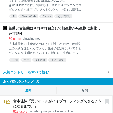
はじめに 株式会社Sally 所属エンジニアの
で発信しようと思われた理由や想いがあれば、ぜひ教
@wellPicker です。 弊社では、スマホやパソコンでマ
えていただけますか？ noteは執筆者の思考やできごと
ダミスを遊べるアプリであるウズや、マダミス情報・
が深く丁寧に綴られていて、読者の方もそれをじっく
予約管理サイトマダミス.jp、マダミス開発ツールウズ
り読み込む文化があるイメージがあるので、自分の考
AI
ClaudeCode
Claude
あとで読む
スタジオを開発しています。 マダミスについてはこち
えをストレートに伝える場として最適だと感じたから
らをご覧ください。 Claude Code に実装させている
です。 過去に私のnoteが炎上して
と、コメントがやたら長くなります。気になって本人
細菌と古細菌はそれぞれ独立して無生物から生物に進化し
に聞いてみたところ、想定と違う答えが返ってきまし
た可能性
た。そこからルールを整備したのですが、思ったほど
30
users
gigazine.net
効かず、原因を調べたら「削れない理由」がはっきり
「地球最初の生命がどのように誕生したのか」は科学
しました。 その一連の記録です。 まず実物 弊社バッ
上の大きな謎となっており、生命の起源についてさま
クエンド（Go）の、WebSocket の圧縮設定です。
ざまな説が提唱されています。新たに、生命にとって
Claude が書きました。 // WebSocket フレーム圧縮
必要不可欠な「代謝」の起源について探った研究によ
(RFC 7692 permessage-deflate) を有効化する。 // ク
生物
科学
Science
あとで読む
り、生命の主要な系統である細菌と古細菌はそれぞれ
ライアント (Dart g
独立して非生物から生物へと進化した可能性があると
示されました。 Intermediate stages in the origin of
人気エントリーをすべて読む
metabolism at a phosphorylating hydrothermal vent |
Science Advances
あとで読むランキング
?
https://www.science.org/doi/10.1126/sciadv.aef3128
Two origins of life | EurekAlert!
週間
月間
https://www.eurekalert.org/news-releases/1138775
'Only On
宮本佳林『元アイドルがバイブコーディングできるよう
1
位
になるまで。』
812
users
ameblo.jp/miyamotokarin-official