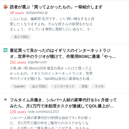
簡単に作れる料理ではありますが、具材を買ってきて
調理するのは、面倒くさい。特に夏は外出するのも調
読者が選ぶ「買ってよかったもの」一挙紹介します
理するのも暑くて億劫。そんなときでも、手軽に本格
38
users
dailyportalz.jp
麻婆豆腐が味わえるのがこちらの商品です。 熱湯で約
こんにちは、編集部 石川です。 いい買い物をすると自
4〜5分あたためて（電子レンジであたためる場合は
慢したくなりますよね。そんな皆さんの欲望をかなえ
500Wで約2分）、ご飯にかけるだけ。初めて食べたと
ましょう。 そしていま無性に散財したいあなた、そん
きは、正
なあなたの欲望も同時にかなえましょう。 いまや資本
あとで読む
主義の手先となった我々人類にもたらされる癒しのひ
ととき、それがこのコーナー「読者の買ってよかった
もの」です。 ただいまAmazonが7/13(月)いっぱいま
最近買って良かったのはイギリスのインターネットラジ
で、プライムデーの大型セール中（現在は先行セー
オ…世界中のラジオが聴けて、作業用BGMに最適「やっぱ
ル）なので、琴線に触れた方はどしどしお買い求めく
り物理的な機械」「この質感で鎮座してくれるのがいい」
291
users
togetter.com
ださい。 ※このページのリンクからご購入いただくと
小島 雄一郎 @you1026 最近の高かったけど買ってよ
一部収益がサイトに還元され運営費になります。あり
かったもの。イギリスのインターネットラジオ。世界
がとうございます！
中のラジオが聴ける。Spotifyは自分に最適化され過ぎ
ていて、新しい発見が少ない。世界のラジオ聴いてる
togetter
あとで読む
インターネット
音楽
ラジオ
と、その国の雰囲気とかと一緒に音楽が流れてくる。
ガジェット
家電
BGM
ネット
イギリス
作業用BGMに最適。似たアプリはあるけど、やっぱり
こっちがいい。 pic.x.com/Qf4rbfrpij 2026-06-28
フルタイム共働き、シルバー人材の家事代行を3ヶ月使って
10:48:11
みたら、月1万円で未処理タスクが激減してQOL爆上がり
した話。｜みず
229
users
note.com/mizu1253
シルバー人材の家事代行の利用を始めて3ヶ月が経っ
た。 月1万円で週の半分ご飯作りのタスクがなくな
り、人が作ったご飯を食べることができ、おもちゃが