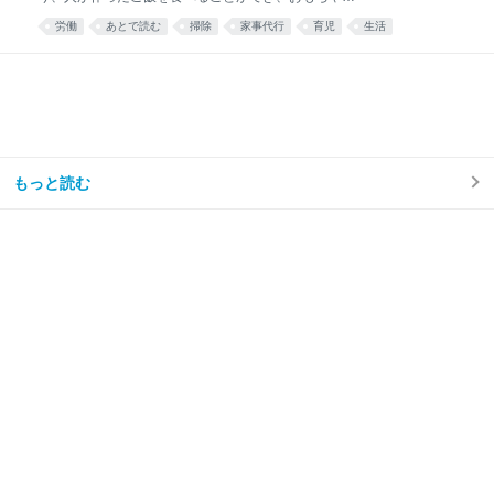
散乱するリビング掃除はほとんどと言っていいほどし
労働
あとで読む
掃除
家事代行
育児
生活
なくなり、トイレ掃除は頻度が半分くらいになった。
え……コスパ良すぎ……🫶🏻 — みず☺︎3y🦖
(@mizu_mom_2) June 24, 2026 せっかくなので、実
際に使ってみた感想や、いろいろな情報をまとめてみ
る。 今思えば もっと早く利用すればよかった。 しか
ない。 シルバー人材センターを利用しようと思った理
由我が家はフルタイム共働き、子どもは年少の男の子
が1人。 毎日時間との戦い。 私は仕事終わりに家事を
もっと読む
楽しくテキパキとできる方ではない。ついだらけてし
まう。 私の難儀なところは、気持ちよくだらけて、家
事のことなど忘れてしまえたらいいのに、 「もう1週
間トイレ掃除してない」 「階段に猫