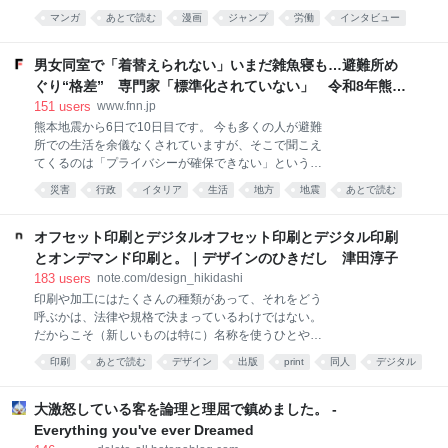
グ漫画『令和のおもちゃ ウーピン』を連載する大石浩
出逢った。名付けられない涙がでた。 すごい。 みん
マンガ
あとで読む
漫画
ジャンプ
労働
インタビュー
二氏。8月4日には、上記2作品の第1巻が同時発売され
な、この本すごいよ。 ぜったい読んで。 〇〇（作家
漫画家
ブラック
た。 つの丸氏は『マキバオー』シリーズ、大石浩二氏
名）という人が面白そうだと気楽に本屋に寄って、芥
は『いぬまるだしっ』など、『週刊少年ジャンプ』連
男女同室で「着替えられない」いまだ雑魚寝も…避難所め
川賞候補だったんだ
載陣だったことでも知られる両氏に、過酷すぎる当時
ぐり“格差” 専門家「標準化されていない」 令和8年熊本
の週刊連載について振り返ってもらった。 ──お二人
地震｜FNNプライムオンライン
151
users
www.fnn.jp
はかねてから親交が深いんですよね。先日も大石先生
熊本地震から6日で10日目です。 今も多くの人が避難
がXに投稿した、つの丸先生の写真がネットで大きな
所での生活を余儀なくされていますが、そこで聞こえ
話題になっていました。 大石：偶然なんです。新人ギ
てくるのは「プライバシーが確保できない」という声
ャグ漫画の審査会である手塚賞・赤塚賞の受賞者と撮
です。 避難所を巡っては、海外ではプライバシーに配
った写真をXに上げたら、諸事情で「消してくれ」と
災害
行政
イタリア
生活
地方
地震
あとで読む
慮した環境づくりが進んでいます。 日本との違いはど
言われまして。だから偶然写り込んだつの丸先生をダ
男女
こにあるのでしょうか。 6日、熊本・八代市で観測史
シに「先生に許可を取らずに勝手に上げてしまったの
上最高となる39.0度を記録した被災地・熊本。 台風13
オフセット印刷とデジタルオフセット印刷とデジタル印刷
で消し
号に備え、ブルーシートを配布する男性は汗をにじま
とオンデマンド印刷と。｜デザインのひきだし 津田淳子
せながら作業にあたっていました。 そんな中、震度7
183
users
note.com/design_hikidashi
を記録した宇城市の避難所では6日、様々な情報を共
印刷や加工にはたくさんの種類があって、それをどう
有できる「デジタルサイネージ」が設置されたもの
呼ぶかは、法律や規格で決まっているわけではない。
の、被災者たちはいまだに「雑魚寝」やソファでの生
だからこそ（新しいものは特に）名称を使うひとや会
活を強いられていて、パーティションもなく、プライ
社によって違っていたりもする。それが混乱のもとに
バシーは守られていません。 この避難所に身を寄せる
印刷
あとで読む
デザイン
出版
print
同人
デジタル
なることもあるので、私なりに整理をしてみたいと思
人たちに率直な思いを伺うと、“雑魚寝は体が痛くな
DTP
技術
う。 今日はタイトルに書いた、オフセット印刷とその
る”“プライバシーへの配慮は十分ではない”という声が
仲間たちについて説明しよう。 オフセット印刷とは？
大激怒している客を論理と理屈で鎮めました。 -
多く聞か
オフセット印刷はよく聞く名前だと思う。多くの場合
Everything you've ever Dreamed
は、PS版と呼ばれる平らな版を使って印刷する手法の