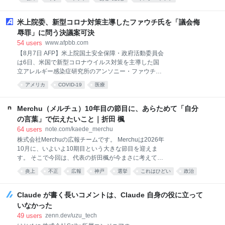
AnonymousDiary
はてな匿名ダイアリー
はてな
人生
米上院委、新型コロナ対策主導したファウチ氏を「議会侮
辱罪」に問う決議案可決
54
users
www.afpbb.com
【8月7日 AFP】米上院国土安全保障・政府活動委員会
は6日、米国で新型コロナウイルス対策を主導した国
立アレルギー感染症研究所のアンソニー・ファウチ元
所長（85）を議会侮辱罪に問うよう司法省に勧告する
アメリカ
COVID-19
医療
決議案を可決した。 ファウチ氏は新型コロナの起源に
関する根拠のない隠蔽（いんぺい）疑惑めぐる7月の
委員会公聴会で、共和党上院議員から厳しい追及を受
Merchu（メルチュ）10年目の節目に、あらためて「自分
けたが、弁護士の助言に従って合衆国憲法修正第5条
の言葉」で伝えたいこと｜折田 楓
で保障された自己負罪拒否特権（黙秘権）を行使し、
64
users
note.com/kaede_merchu
証言を拒否していた。 共和党が賛成、民主党が反対し
株式会社Merchuの広報チームです。 Merchuは2026年
た今回の採決により、数十年にわたり全米トップの感
10月に、いよいよ10期目という大きな節目を迎えま
染症専門家として活躍したファウチ氏を刑事訴追する
す。 そこで今回は、代表の折田楓が今まさに考えてい
異例の動きが前進することになる。 決議案を主導した
るリアルな想いを聞くべく、インタビューを実施しま
共和党ランド・ポール委員長は、ファウチ氏が国立ア
炎上
不正
広報
神戸
選挙
これはひどい
政治
した。その内容をぜひ皆さまにもお届けしたく記事に
レルギー感染症研究所の所長だった時に米国が資金提
社会
まとめています。 ぜひご覧ください。 10年目という
供した中国での「機能獲得」研究が、新型コロナウイ
節目。Merchuは、なぜ今リブランディングを決めたの
Claude が書く長いコメントは、Claude 自身の役に立って
ルスの感染拡大を引
か まず最初にお聞きしたいのですが、今回インタ
いなかった
ビューを行うにあたって、楓さんから「ご自身のnote
49
users
zenn.dev/uzu_tech
にも掲載したい」とご提案いただきましたよね。note