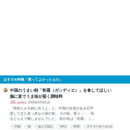
おすすめ特集「買ってよかったもの」
中国のうまい粉「乾碟（ガンディエ）」を食してほしい
脳に直でうま味が届く調味料
385
users
dailyportalz.jp
「焼肉とか火鍋に合うよ」と、中国の友達がある日手
渡してきた真っ赤な小袋の粉。 その味、香り・・・私
をとらえて離しませんでした。 粉の名は「乾碟」（ガ
ンディエ）。唐辛子や花椒、ピーナッツの粉を調合し
中国
食
あとで読む
DPZ
料理
デイリーポータルZ
た、脳に直でうま味が届く調味料です。 そんな乾碟を