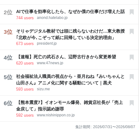
AIで仕事を効率化したら、なぜか僕の仕事だけ増えた話
2
位
744
users
anond.hatelabo.jp
そりゃデジタル教材では頭に残らないわけだ…東大教授
3
位
｢北欧が今､こぞって紙に回帰している決定的理由」
673
users
president.jp
【速報】死亡の武石さん、辺野古行きから変更希望
4
位
620
users
www.47news.jp
社会福祉法人職員の視点から・亜月ねね『みいちゃんと
5
位
山田さん』アニメ化に関する騒動について｜黒犬
593
users
sizu.me
【熊本震度7】イオンモール爆発、雑貨店社長が「売上
6
位
金戻して」指示認め謝罪
592
users
www.nishinippon.co.jp
集計期間 :
2026/07/31
〜
2026/08/07