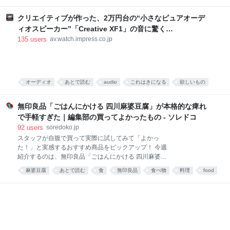
食べ物
food
唐沢むぎこ
中華
みんなで食べる、「旨粉会（うまこかい）」をやりま
した。 真っ赤な小袋に入った粉 大学院生のころ、中国
クリエイティブが作った、2万円台の“小さなピュアオーデ
の東北地方から来た留学生の女の子と仲良くなりまし
ィオスピーカー”「Creative XF1」の音に驚く
た。 彼女は辛い物が大好き。「日本には辛い食べ物が
[Sponsored]
135
users
av.watch.impress.co.jp
ない」と、中国のショッピングサイト「淘宝」（タオ
パオ）で大量に本場中国のフードをお取り寄せしてお
りました。日々、私はそのおこぼれにあずかっていた
のです。 そんな彼女がある日、 はつらつとした唐辛子
キャラの描かれた、真っ赤な小袋をくれました。 なん
オーディオ
あとで読む
audio
これはきになる
欲しいもの
だこれ。すごく辛そう。 「七味唐辛子みたいなもんか
PC
な」と思い、少量カップ麺にかけてみると、 予想だに
無印良品「ごはんにかける 四川麻婆豆腐」が本格的な痺れ
していなか
で手軽すぎた｜編集部の買ってよかったもの - ソレドコ
92
users
soredoko.jp
スタッフが自腹で買って実際に試してみて「よかっ
た！」と実感するおすすめ商品をピックアップ！ 今週
紹介するのは、無印良品「ごはんにかける 四川麻婆豆
腐」。ごはんにかけるだけで、山椒がしっかりきいた
麻婆豆腐
あとで読む
食
無印良品
食べ物
料理
food
本格四川の味が楽しめます。暑くて料理が億劫な日
や、時短ごはんにおすすめです！ ▼買ってよかったも
の2025と先週分はこちら レトルトレベルと思えない
本格派！無印良品 ごはんにかける 四川麻婆豆腐 画像
参照元：Amazon 麻婆豆腐が好きで、お家でもよく作
ります。白ご飯と一緒に食べるのが至福の時間です。