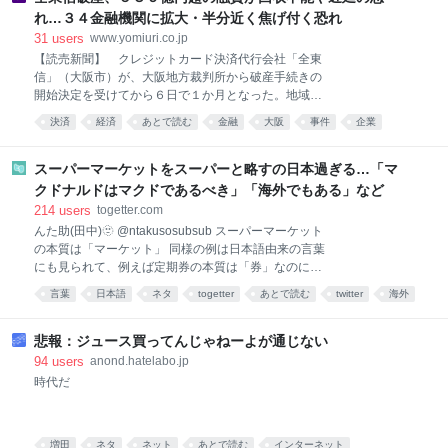
園に隣接する居住人口約1万2000人の巨大な街
れ…３４金融機関に拡大・半分近く焦げ付く恐れ
「HARUMI FLAG（晴海フラッグ）」（東京都中央
31
users
www.yomiuri.co.jp
区）の「HARUMI FLAG自治会」。近隣町内会や地元
【読売新聞】 クレジットカード決済代行会社「全東
行政・中央区との連携、併せて交通、美化、防災とい
信」（大阪市）が、大阪地方裁判所から破産手続きの
ったさまざまな課題を解決する活動などを行い、
開始決定を受けてから６日で１か月となった。地域金
HARUMI FLAGのコミュニティ形成に取り組む、20数
融への影響は広がっており、少なくとも３４の金融機
名で役員を務める住民組織です。盆踊り大会は昨年
決済
経済
あとで読む
金融
大阪
事件
企業
関で計５３９億円超の融資が、回収不能・遅
2025年7月に次ぐ2度目の開催。今年は出店数や協賛企
ビジネス
社会
業を増やすなどスケールアップし、
スーパーマーケットをスーパーと略すの日本過ぎる…「マ
クドナルドはマクドであるべき」「海外でもある」など
214
users
togetter.com
んた助(田中)🫥 @ntakusosubsub スーパーマーケット
の本質は「マーケット」 同様の例は日本語由来の言葉
にも見られて、例えば定期券の本質は「券」なのに
「定期」と略される 「マーケット」や「券」は他にも
言葉
日本語
ネタ
togetter
あとで読む
twitter
海外
色々あるので、区別するために特徴的な「スーパー」
日本
や「定期」が残っている x.com/Wategashi/stat…
2026-07-30 18:42:16
悲報：ジュース買ってんじゃねーよが通じない
94
users
anond.hatelabo.jp
時代だ
増田
ネタ
ネット
あとで読む
インターネット