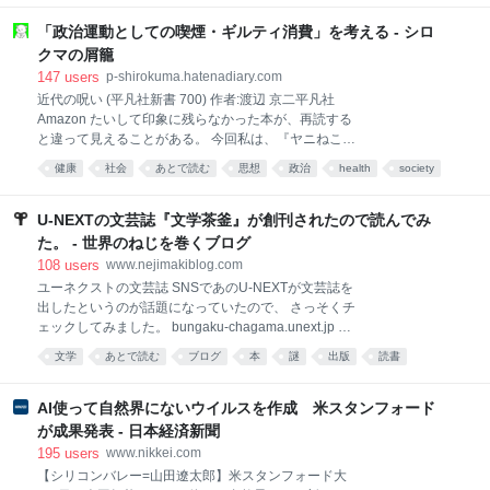
チョイスの邦画（一部例外アリ）を愚直にプレゼン！
では逆に防御が働くことを確認し、その鍵となる菌株
プレゼン！！プレゼン！！！ その視点、その愛情、そ
「政治運動としての喫煙・ギルティ消費」を考える - シロ
をいくつか特定
の圧力ーー。全てにおいてシーズン15を凌駕ッ！！ 銀
クマの屑籠
河系初の邦画プレゼン漫画、…今回もがっぷり四つで
147
users
p-shirokuma.hatenadiary.com
す！！ 【※映画について語る若人の部への映画相談
近代の呪い (平凡社新書 700) 作者:渡辺 京二平凡社
も、「ファンレターを送る」からご応募ください。質
Amazon たいして印象に残らなかった本が、再読する
問の冒頭に【映画相談】とタイトルを付けて、ペンネ
と違って見えることがある。 今回私は、『ヤニねこ』
ームも忘れずにご記入ください。（例：【映画相談】
や『ドカ食いダイスキ！もちづきさん』を思い出しな
P.N. ホウキチ）※質問を漫画で紹介する際は、質問内
健康
社会
あとで読む
思想
政治
health
society
がら上掲新書を再読し、前と違う印象を得た。 衛生化
容を一部変更させていただく場合がございます。】
科学
politics
や健康化がもたらすのは、衛生や健康だけなのか
（否、そうではない） この『近代の呪い』という本
U-NEXTの文芸誌『文学茶釜』が創刊されたので読んでみ
は、そのタイトルどおり近代という時代、近代という
た。 - 世界のねじを巻くブログ
体制に対してけっこう手厳しい感じの本だ。近代社会
108
users
www.nejimakiblog.com
が成立していくことでかえって失われていく個人の自
ユーネクストの文芸誌 SNSであのU-NEXTが文芸誌を
由、前近代の民衆にとって好ましく、お偉いさんのい
出したというのが話題になっていたので、 さっそくチ
うことをきかなくても済んだ部分までもが容赦のない
ェックしてみました。 bungaku-chagama.unext.jp 創
中央集権化や社会契約化によってかき消されていく様
刊の挨拶も中の人が見える感じで良い。 ・創刊のご挨
子なども批判的に書いている。国民のひとりひとりが
文学
あとで読む
ブログ
本
謎
出版
読書
拶 | WEB文芸誌 文学茶釜（何が出るかな） 現実が逼迫
近代人になった行く末として、たとえばナショナリズ
する一方で、虚構である文学の意義は問われ続けてい
ムに基づいた大戦争が起こった一面もあるじゃない
ます。いや、もはや問われてすらいないのかもしれま
AI使って自然界にないウイルスを作成 米スタンフォード
か、みたいなことま
せん。20年続く業界の斜陽化は、多くの人々の内にあ
が成果発表 - 日本経済新聞
る「無意味である」という結論を表しているのかもし
195
users
www.nikkei.com
れません。 「文学茶釜（何が出るかな）」は、それぞ
【シリコンバレー=山田遼太郎】米スタンフォード大
れ固有の想像力を持つ表現者の、自由な創造物を世に