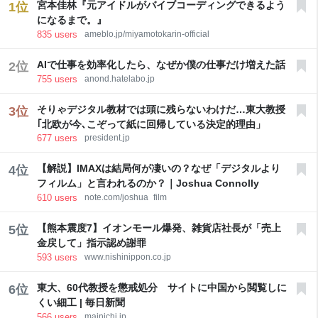
宮本佳林『元アイドルがバイブコーディングできるよう
1
位
作られた動画には、“被爆の… 6 users NHKニュース
になるまで。』
835
users
ameblo.jp/miyamotokarin-official
AIで仕事を効率化したら、なぜか僕の仕事だけ増えた話
2
位
755
users
anond.hatelabo.jp
そりゃデジタル教材では頭に残らないわけだ…東大教授
3
位
｢北欧が今､こぞって紙に回帰している決定的理由」
677
users
president.jp
【解説】IMAXは結局何が凄いの？なぜ「デジタルより
4
位
フィルム」と言われるのか？｜Joshua Connolly
610
users
note.com/joshua_film
【熊本震度7】イオンモール爆発、雑貨店社長が「売上
5
位
金戻して」指示認め謝罪
593
users
www.nishinippon.co.jp
東大、60代教授を懲戒処分 サイトに中国から閲覧しに
6
位
くい細工 | 毎日新聞
566
users
mainichi.jp