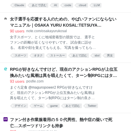
業務をこなしております。 最近、バズワードのよう
Claude
あとで読む
AI
code
cloud
LLM
に、いろんなところで「ループエンジニアリング」と
programming
いうのを聞くことが多くなりました。 そこで、今回、
ループエンジニアリングというのはなんなのか、どう
女子選手を応援する人のための、やばいファンにならない
いう使い方をするのかというのをClaudeと壁打ちし
マニュアル｜OSAKA YURU KOSAL:TETSUYA
て、実践してみました。 正直、全くよく分かってない
KITAMOTO
90
users
note.com/osakayurukosal
状況なので、認識として間違ってるかもしれないです
女子スポーツ、とくに地域密着型の競技では、 選手と
が、やったことを残してみます。 2026年6月にGoogle
ファンの距離が近くなりやすいです。 試合後に話せ
のエンジニアリングリーダー Addy Osmani 氏が名付
る。 名前や顔を覚えてもらえる。 写真を撮ってもらえ
けた概念で、こう表現されています。 Loop
る。 SNSで返信が来る。 選手の家族とも顔見知りに
engineering is replacing yourself as the person who
スポーツ
オタク
ストーカー
あとで読む
idol
男女
なる。 場合によっては、一緒にボールを蹴る機会もあ
prompts
sports
サッカー
る。 この近さは、競技の大きな魅力です。 しかし同時
に、ファンが距離感を誤りやすい環境でもあります。
RPGが好きなんですけど、現在のアクションRPGが上位互
最初は純粋に応援していただけなのに、いつの間に
換みたいな風潮は異を唱えたくて、ターン制RPGにはター
か、 「自分を覚えてほしい」 「一番のファンだと思わ
ン制の良さがあると思ってます 一手をじっくり考えられた
93
users
posfie.com
れたい」 「他のファンより選手に近づきたい」 「これ
り、途中で休憩したりできるのがターン制の良さじゃない
まぐろ定食 @maguropower2 RPGが好きなんですけ
だけ応援したのだから、何か返してほしい」 という方
ど、現在のアクションRPGが上位互換みたいな風潮は
ですか もっとターン制を煮詰めて欲しい→「既出だと思う
向へ変わっていくことがあります。 本人には悪気がな
異を唱えたくて、ターン制RPGにはターン制の良さが
がここはオクトパストラベラーを推したい(´・ω・｀)」
くても、選手からは、 「断りにくい」 「気を遣う」
あると思ってます 一手をじっくり考えられたり、途中
「距離が近すぎる」 「自分の人生へ入り込まれてい
デザイン
ゲーム
game
あとで読む
Twitter
で休憩したりできるのがターン制の良さじゃないです
る」 と感じられているかもしれません。 このマニュア
か もっとターン制を煮詰めて欲しい 2026-08-06
ルは、誰かを晒したり、 特定のファンを排除し
15:27:27
ファン付き作業服着用の５０代男性、熱中症の疑いで死
亡…スポーツドリンクも持参