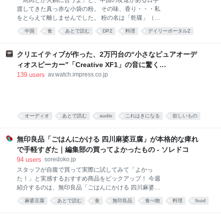
渡してきた真っ赤な小袋の粉。 その味、香り・・・私
をとらえて離しませんでした。 粉の名は「乾碟」（ガ
ンディエ）。唐辛子や花椒、ピーナッツの粉を調合し
中国
食
あとで読む
DPZ
料理
デイリーポータルZ
た、脳に直でうま味が届く調味料です。 そんな乾碟を
食べ物
food
唐沢むぎこ
中華
みんなで食べる、「旨粉会（うまこかい）」をやりま
した。 真っ赤な小袋に入った粉 大学院生のころ、中国
クリエイティブが作った、2万円台の“小さなピュアオーデ
の東北地方から来た留学生の女の子と仲良くなりまし
ィオスピーカー”「Creative XF1」の音に驚く
た。 彼女は辛い物が大好き。「日本には辛い食べ物が
[Sponsored]
139
users
av.watch.impress.co.jp
ない」と、中国のショッピングサイト「淘宝」（タオ
パオ）で大量に本場中国のフードをお取り寄せしてお
りました。日々、私はそのおこぼれにあずかっていた
のです。 そんな彼女がある日、 はつらつとした唐辛子
キャラの描かれた、真っ赤な小袋をくれました。 なん
オーディオ
あとで読む
audio
これはきになる
欲しいもの
だこれ。すごく辛そう。 「七味唐辛子みたいなもんか
PC
な」と思い、少量カップ麺にかけてみると、 予想だに
無印良品「ごはんにかける 四川麻婆豆腐」が本格的な痺れ
していなか
で手軽すぎた｜編集部の買ってよかったもの - ソレドコ
94
users
soredoko.jp
スタッフが自腹で買って実際に試してみて「よかっ
た！」と実感するおすすめ商品をピックアップ！ 今週
紹介するのは、無印良品「ごはんにかける 四川麻婆豆
腐」。ごはんにかけるだけで、山椒がしっかりきいた
麻婆豆腐
あとで読む
食
無印良品
食べ物
料理
food
本格四川の味が楽しめます。暑くて料理が億劫な日
や、時短ごはんにおすすめです！ ▼買ってよかったも