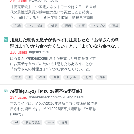
219
users
www.yomiuri.co.jp
【読売新聞】 中国電力ネットワークは７日、５０歳
代の男性従業員が熱中症の疑いで死亡したと発表し
た。 同社によると、６日午後２時頃、島根県邑南町の
山中で送電線があることを示す看板の設置を終えた男
労働
あとで読む
健康
医療
仕事
トラブル
事故
性が下山中、意識不明の状態となり、午後６
用意した朝食を息子が食べずに注意したら「お母さんの料
理はまずいから食べたくない」と…「まずいなら食べなく
ていい。今後は自分で食事を用意しなさい。お金は渡す」
126
users
togetter.com
と言った話が議論に
はるまき @hitomitoguri 息子が用意した朝食を食べず
にお菓子を食べていたので注意したらあろうことか
「お母さんの料理はまずいから食べたくない」と。反
抗期も大概にせいよとキレそうになりながら「まずい
育児
食
料理
食事
togetter
お金
言葉
なら食べなくていい。今後は自分で食事を用意しなさ
い。お金は渡す」と言った。最低でも1週間自分で3食
用意してほしい。 2026-08-08 18:02:04 はるまき
AI研修(Day2)【MIXI 26新卒技術研修】
@hitomitoguri 「思ってないけど口から出たんだよ…
194
users
speakerdeck.com/mixi_engineers
ごめんなさい…僕はお母さんと仲良くくらしたいだけ
本スライドは、MIXIの2026年度新卒向け技術研修で使
なんだよ…」仲良くしたい相手に言うことか？ああ？
用された資料です。 MIXI 2026新卒技術研修 『AI研修
恐らく私の実家で父や妹が母の料理に文句を言うのを
(Day2)』
真似したのだろう。あの人達はいつも食事に文句を言
─────────────────────────────── ※
AI
あとで読む
mixi
資料
ってるから。まあしばらくは自分でなんとかしなさい
皆様へのお願い※ 資料・動画・リポジトリのご利用
ね。 2026-08-08 18:02:05 はるまき @hitomitoguri イ
に…
ンスタント食品もスーパーの惣菜もパンも食