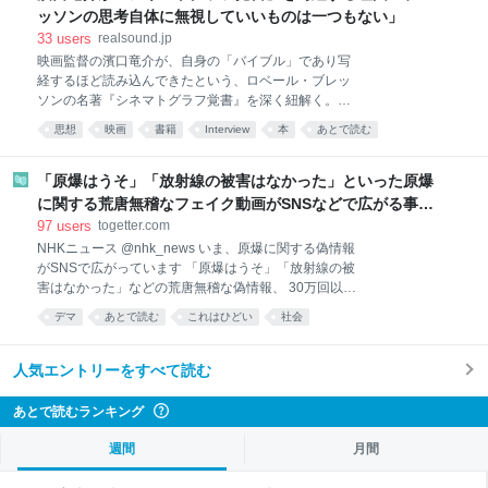
ッソンの思考自体に無視していいものは一つもない」
33
users
realsound.jp
映画監督の濱口竜介が、自身の「バイブル」であり写
経するほど読み込んできたという、ロベール・ブレッ
ソンの名著『シネマトグラフ覚書』を深く紐解く。商
業映画での実務や「撮る／撮られる」ことが日常化し
思想
映画
書籍
Interview
本
あとで読む
た現代の映像環境を踏まえ、独自の「本読み」論、カ
メラが顔を「貫通する」という解釈、ブレッソンの原
理原則を語った。最新作『急に具合が悪くなる』の背
「原爆はうそ」「放射線の被害はなかった」といった原爆
景にある強靭な思考と映画の真理に迫る。 濱口竜介氏
に関する荒唐無稽なフェイク動画がSNSなどで広がる事態
――2024年刊行のご著書『他なる映画と 2』（インス
に… 生成AIによる被爆の実相からはかけ離れた動画も増
97
users
togetter.com
クリプト）では「ある覚書についての覚書――ロベー
加、被爆者からは憤りの声も
NHKニュース @nhk_news いま、原爆に関する偽情報
ル・ブレッソンの方法」と題して、大々的に論じてお
がSNSで広がっています 「原爆はうそ」「放射線の被
られるロベール・ブレッソン『シネマトグラフ覚書』
害はなかった」などの荒唐無稽な偽情報、 30万回以上
（筑摩書房）ですが、濱口さんが最初に読んだ時期は
見られているYouTube動画も さらに、被爆の実相とは
いつですか？ 濱口竜介（以下、濱口）：20代後半の
デマ
あとで読む
これはひどい
社会
異なる生成AI動画も増加 被爆者がいなくなる時代を前
頃、2006年に復刊された時に買いました。ずっと噂に
に、事実をどう伝えていくのか
だけ聞いていたあの本がついに、という興奮で本を開
news.web.nhk/newsweb/na/na-… 2026-08-08
人気エントリーをすべて読む
いたことを覚えて
20:11:28 「原爆投下は嘘」荒唐無稽なフェイク拡散 被
爆の実相と異なるAI動画も | NHKニュース | フェイク
あとで読むランキング
?
対策、デジタル深掘り、原爆 【NHK】戦後81年。
SNSではいま、「原爆はデマ」などといった荒唐無稽
週間
月間
な偽情報が広がるようになっています。 生成AIを用い
て原爆投下の様子を再現したとする動画も。短時間で