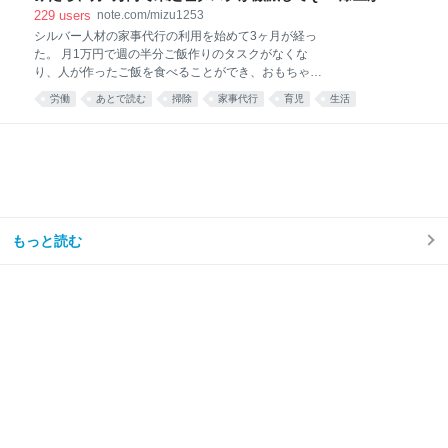
した話。｜みず
229
users
note.com/mizu1253
シルバー人材の家事代行の利用を始めて3ヶ月が経っ
た。 月1万円で週の半分ご飯作りのタスクがなくな
り、人が作ったご飯を食べることができ、おもちゃが
散乱するリビング掃除はほとんどと言っていいほどし
労働
あとで読む
掃除
家事代行
育児
生活
なくなり、トイレ掃除は頻度が半分くらいになった。
え……コスパ良すぎ……🫶🏻 — みず☺︎3y🦖
(@mizu_mom_2) June 24, 2026 せっかくなので、実
際に使ってみた感想や、いろいろな情報をまとめてみ
る。 今思えば もっと早く利用すればよかった。 しか
ない。 シルバー人材センターを利用しようと思った理
由我が家はフルタイム共働き、子どもは年少の男の子
が1人。 毎日時間との戦い。 私は仕事終わりに家事を
もっと読む
楽しくテキパキとできる方ではない。ついだらけてし
まう。 私の難儀なところは、気持ちよくだらけて、家
事のことなど忘れてしまえたらいいのに、 「もう1週
間トイレ掃除してない」 「階段に猫