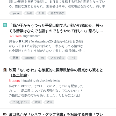
調した動画を無断で撮影し、ＳＮＳに投稿する行為が問題となってい
G2）、『ガメラ3 邪神〈イリス〉覚醒』（99年／以下
る。性的な意図とみられ、主催者は今年、注意喚起を始めた。踊り手側
G3）のクラウドファンディングを次々と成功させてき
も対策を講じている。（徳島支局 南野々子） 【写真】 阿波おどりを踊
た。 そして2026年、プロジェクトはいよいよ最終章
yahoo
話題
社会
あとで読む
る女性たち 「悲しいし、気持ち悪い」。踊り手の女性（３２）は、動画
へ。『小さき勇者たち〜ガメラ〜』（06年）に登場し
共有アプリ「ＴｉｋＴｏｋ（ティックトック）」のあるアカウントに昨
たトトガメラの復元・保存を目
年夏に投稿された自身が映る動画に憤る。 踊り手は「連」と呼ばれるグ
「我が子からうつった手足口病で爪が剥がれ始めた、持っ
ループに所属し、公園や公共施設で練習している。誰でも見学できる。
てる情報はなんでも話すのでもうやめてほしい」恐ろしい
女性は練習時に撮影され、動画では練習着の上から下着のラインが浮か
実体験の数々に震える
32
users
togetter.com
び上がっていた。１００万回超再生され、閲覧者からは、踊りと無関係
綿毛☺︎ 𝗥𝟳.𝟭𝟬 @watawatage25 発症から19日目(解熱
な容姿に関するコメントもあった。
から17日目) 爪が剥がれ始めた… 私がもってる情報な
ら全部吐くからもう剥がさないで欲しい😭 別班の情報
とかも全然話すし x.com/watawatage25/s… 2026-08-
医療
togetter
life
あとで読む
ネタ
07 20:18:51
映画「ちいかわ」を徹底的に国際政治学の視点から観ると
（島二郎編）
5
users
higashinoatsuko.theletter.jp
私がtheLetterで、その１、その２、その３を配信した
のち、「島二郎についての考察がないではないか」と
の指摘が複数の方からありました。たしかにこれは重
要な不足です。
これはすごい
映画
政治
濱口竜介が『シネマトグラフ覚書』を写経する理由「ブレ