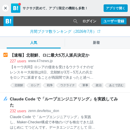
サクサク読めて、
アプリ限定の機能も多数！
アプリで開く
c
l
o
ログイン
ユーザー登録
s
e
月間ブクマ数ランキング（2026年7月）
人気
新着
【速報】北朝鮮、ロに最大5万人派兵決定か
227
users
www.47news.jp
【キーウ共同】ロシアの侵攻を受けるウクライナのゼ
レンスキー大統領は8日、北朝鮮が3万～5万人の兵士
をロシアに派遣することが両国間で決まったと述べ
た。
北朝鮮
ロシア
戦争
ウクライナ
軍事
政治
あとで読む
海外
Claude Code で「ループエンジニアリング」を実践してみ
た
232
users
zenn.dev/tetsu_don
Claude Code で「ループエンジニアリング」を実践
し、Maker-Checker構成で本物のバグを検出できた話
はじめに てつどんです。データエンジニアとして 日々