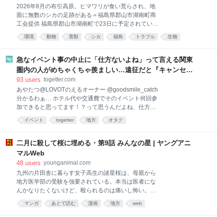
ました。 というのも、私は丁寧に掃除をするような人
2026年8月の布引高原。ヒマワリが食い荒らされ、地
間ではないから、それくらいの時間が経つと家が汚れ
面に無数のシカの足跡がある＝福島県郡山市湖南町商
てくるんですよ。 クーラーから謎のカスが出てくるよ
工会提供 福島県郡山市湖南町で23日に予定されていた
うになったり、台所の換気扇が油汚れで真っ黒になっ
「郡山布引風の高原まつり」の中止が7日、決まっ
たり。 最後の賃貸物件には珍しく9年も住んでいたも
環境
動物
害獣
シカ
福島
トラブル
生物
た。咲き誇るヒマワリと風車が並ぶ絶景が人気だった
んだから、その汚れ具合もMAXに。 お風呂の鏡はウロ
が、今年はヒマワリがシカに食い荒らされ、茎も残っ
コ汚れで真っ白になり、さらには、浴槽のエプロンの
ていない。 猪苗代湖と磐梯山を望む標高1080メート
急なイベント事の中止に「仕方ないよね」って言える関東
裏に広がる湯垢地獄
ルの布引高原では祭りを始めた2008年から毎年、湖南
圏内の人がめちゃくちゃ羨ましい…遠征だと『キャンセル
町商工会を中心に有志が約180万本のヒマワリを植え
できない飛行機代とホテル代』の怒りがどうしても先に来
93
users
togetter.com
ている。背景には高さ約100メートルの発電用風車が
る
あやたつ@LOVOTのえるオーナー @goodsmile_catch
33基並ぶ。市観光政策課によると、例年シーズン中は
分かるわぁ… ホテル代や交通費でそのイベント何回参
約4万人が訪れるという。 だが同商工会によると、ニ
加できると思ってます！？って思うんだよね、仕方な
ホンジカによる食害が昨年ごろから目立ち始めた。ヒ
いと分かってても そりゃ〜数百円、数千円の交通費し
マワリは農作物ではないため市の電気柵設置補助制度
イベント
togetter
地方
オタク
かかからない近場の人はな〜割り切れるよな〜って黒
の対象にならず、また畑は約9ヘクタールと広く、電
い自分が出てくる x.com/sorsolaaa/stat… 2026-08-08
源確保の当てもない。 来年も、風車が耐用年数期限を
19:46:42 🌸みずまり🌸つくも神礼賛🦊
二月に殺して桜に埋める・第9話 みんなの星 | ヤングアニ
迎えて周
@mizumari2024 宿泊代交通費あわせて 十万円くらい
マルWeb
突っ込んでますからね… 加えてクソ忙しい時期に 何ヶ
48
users
younganimal.com
月も前から根回しして 同僚と上司の許可を得て 有給取
九州の片田舎に暮らす女子高生の諸星桜は、母親から
って… お詫びの土産代すらも高級菓子だからバカにな
地方医学部の受験を強要されている。本当は医者にな
らない イベント行くためだけに
んかなりたくないけど、殴られるのは痛いし怖い。だ
x.com/sorsolaaa/stat… 2026-08-08 21:11:29
から言えない。
マンガ
あとで読む
漫画
地方
web