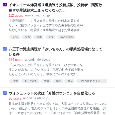
イオンモール爆発巡り遺族装う投稿拡散、投稿者「閲覧数
稼ぎや承認欲求止まらなくなった」
112
users
www.yomiuri.co.jp
【読売新聞】 ７月２８日に発生した熊本地震を巡
り、Ｘ（旧ツイッター）上でデマや真偽不明の投稿が
拡散している。地震後に商業施設で起きた爆発事故の
遺族を装う投稿や、生成ＡＩ（人工知能）を悪用した
SNS
災害
熊本
デマ
あとで読む
とみられる画像・動画も出回り、専門家は注意
八王子の滝山病院が「みいちゃん」の最終処理場になって
いる件
154
users
anond.hatelabo.jp
『みいちゃんと山田さん』を見ていて、ひとつ気にな
ることがある。 こういう人は、現実の社会で歳を取っ
たらどこへ行くのだろう。 学校についていけない。仕
事が続かない。金がない。人間関係を壊す。家族も疲
医療
あとで読む
障害
福祉
社会
はてな匿名ダイアリー
弊する。やがて親が老い、病気になり、自分自身にも
差別
精神疾患や身体疾患が重なる。 そうして自力で生きる
ための足場を一つずつ失っていった人間を、この社会
ウォシュレットの次は「介護のウンコ」を自動化しろ
は最後にどこへ運ぶのか。 滝山病院事件を見ている
96
users
anond.hatelabo.jp
と、その一つの答えが見えてしまう。 言葉を選ばずに
日本が本気で開発すべきロボットは、人型ロボットより先にこれじゃな
言えば、滝山病院は、そういう人たちの「最終処理
いか。 寝たきり老人のウンコとオシッコを全自動で処理する機械。 実
場」になっていたのではないか。 滝山病院では2022
は、これはまだSFではない。 日本ではすでに「自動排泄処理装置」が売