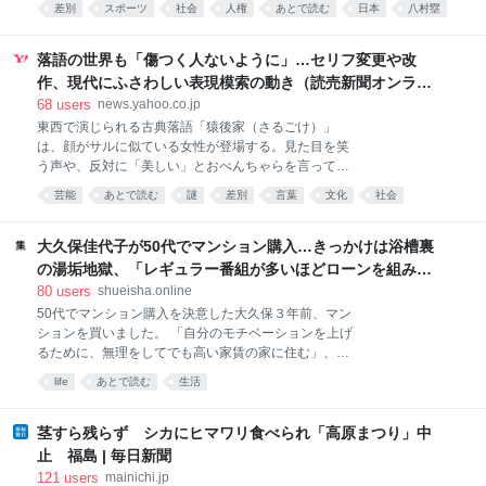
差別
スポーツ
社会
人権
あとで読む
日本
八村塁
本人であることをすごくプライドに思っている。誰が
バスケットボール
産経新聞
sports
何と言おうと僕は日本人」と答えた。 富山県出身の八
村は西アフリカのベナン出身の父と日本人の母を持
落語の世界も「傷つく人ないように」…セリフ変更や改
つ。「日本で生まれ、日本で育って、日本語が一番の
作、現代にふさわしい表現模索の動き（読売新聞オンライ
言語」と強調。「日本は本当に素晴らしい国。ネガテ
ン） - Yahoo!ニュース
68
users
news.yahoo.co.jp
ィブなことがあっても何も思わない。どこに行っても
東西で演じられる古典落語「猿後家（さるごけ）」
僕は日本人と、胸を張って言える」と言葉に力を込め
は、顔がサルに似ている女性が登場する。見た目を笑
た。 次世代育成キャンプで観客とタッチを交わす八村
う声や、反対に「美しい」とおべんちゃらを言ってく
塁＝IGアリーナ八村の弟の阿蓮（神戸）が過去にアフ
るのを聞いて、女性が腹を立てたり浮かれたりする姿
リカ系への蔑称とともに「おまえもおまえの兄もバス
芸能
あとで読む
謎
差別
言葉
文化
社会
を滑稽に描く。 上方の落語家、露（つゆ）の眞（まこ
ケがうまいだけ」などのメッセージを送られたことを
と）さん（３９）は、高座にかけた後、観客から「顔
公表している。
がサルにそっくりでおもしろかった」と言われ、違和
大久保佳代子が50代でマンション購入…きっかけは浴槽裏
感を抱いた経験がある。「そこで笑ってほしいわけじ
の湯垢地獄、「レギュラー番組が多いほどローンを組みや
ゃなかった」。以降、顔が赤く目がつり上がった女性
すい」不動産屋に言われた“芸能人ならではの事情” | 集英
80
users
shueisha.online
のことを町の男たちが「サルとおんなじ」とうわさを
社オンライン
50代でマンション購入を決意した大久保３年前、マン
する場面で、本来の筋にはない「かいらしい（かわい
ションを買いました。 「自分のモチベーションを上げ
らしい）ちゅうたら、かいらしいねんけどな」という
るために、無理をしてでも高い家賃の家に住む」、芸
せりふを加え、容姿をからかうトーンを和らげてい
人のなかにはそういう人もいるけれど、私は安心安全
る。 「見た目についてコソコソ言われる経験をしたこ
life
あとで読む
生活
を選ぶタイプ。 実際、これまで住んでいたのもこぢん
とがある人は多いと思う。この噺（はなし）を聴いて
まりとしたマンションで、「そんなに稼いでいるの
傷つく人がいないように」。演じる時は、女性の純粋
に、ずいぶん家賃が安いところに住んでいるんです
茎すら残らず シカにヒマワリ食べられ「高原まつり」中
さやかわいげをおもしろく表現する
ね」と驚かれることもあったりして。 東京で一人暮ら
止 福島 | 毎日新聞
しを始めてからは、基本、６年周期で引越しをしてい
121
users
mainichi.jp