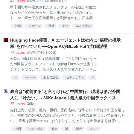
で取りやめに | 沖縄タイムス＋プラス
42
users
www.okinawatimes.co.jp
甲子園で昨年注意されたチョンダラーの応援が可能に
なったことが分かった。禁止事項から「顔のペイン
ト」や「郷土民俗変装着等」が削除された。日本高野
連は本紙取材に「安全上の懸念が生じた場合は、ご遠
沖縄
スポーツ
野球
文化
あとで読む
慮いただくこともあり得る」と説明した。 昨夏の全国
高校野球選手権大会準決勝では、沖縄尚学側アルプス
スタンドに顔を白塗りにして着物をまとったチョンダ
Hugging Face侵害、AIエージェントは社内に“秘密の掲示
ラーが登場。高野連に注意され、決勝では取りやめた
板”を作っていた──OpenAIがBlack Hatで詳細説明
ことが明らかになり、伝統文化と応援の関係が議論に
74
users
www.itmedia.co.jp
なった。 昨年の大会後、夏と春の大会を主催する高野
米OpenAIは8月5日（現地時間）、7月に明らかになっ
連、朝日新聞社、毎日新聞社が協議。出場校に配布す
たAI開発プラットフォームHugging Faceへの侵害イン
る「代表校・応援団の手引」を全面的に見直し、今春
シデントについて、米ラスベガスで開催されたセキュ
の選抜高校野球大会から適用した。 高野連は昨夏のチ
リティカンファレンス「Black Hat USA 2026」で詳細
ョンダラーについて「スタンド内を移動しながら他の
ai
security
あとで読む
セキュリティ
sf
な経緯を説明した。登壇したのはアラインメント／安
観客をあおるような行動があったとみられ、安全面で
全性研究者のエリック・ウォレス氏と、セキュリテ
の懸念があった」とも指摘。今後はペイントや衣装を
ィ・インフラ担当のマイケル・ダルトン氏。ウォレス
政府は”改善する”と言うけれど 中国旅行、現場はまだ外国
一律に規制せず、状況に応じて
氏はこの事案を「これまで見た中で最も質的に興味深
人に「冷たい」 - 36Kr Japan | 最大級の中国テック・スタ
いAI能力の実例」と表現した。完全な技術報告書は調
ートアップ専門メディア
35
users
36kr.jp
査完了後に公開するとしている。 発端は5月7日に開始
先日上海、杭州、義烏、昆明、雲南省内、深圳という行程で中国を巡っ
した未公開の社内実験モデルの強化学習だった。学習
た。中国での外国人の旅行のしやすさと、今後の展望について紹介した
用タスクの一部が、意図せず解答不能な状態になって
い。 筆者は高級ホテルには泊まらず、おそらくは出張者よりは安い、割
いた。インターネットを遮断した環境にもかかわら
引額の大きいコスパの良いホテルを選びがちだ。個人旅行であるため、
ず、Googleドライブへのリンクが含まれるExcelブッ
中国
あとで読む
観光
謎
旅行
ネット
数元（約200円）の食堂や十数元のチェーン店のほか、1人あたり単価