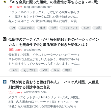
「AIを全員に配った組織」の生産性が落ちるとき - 🐴 (馬)
381
users
blog.takaumada.com
「ブライスのパラドックス」と呼ばれる現象がありま
す。混雑するネットワークに新しい道を加えたのに、
各人が自分にとって最短の経路を選んだ結果、全員の
移動時間が逆に長くなることがある、という交通工学
AI
あとで読む
組織
仕事
マネジメント
LLM
企業
のパラドックスです。 逆に「道をなくす」ことで、移
人工知能
management
動時間が短縮されることもあります。2005年に完成し
たソウル市の清渓川復元事業では、都心を貫く高架道
低所得のアーティストが「毎月約16万円のベーシックイン
路が撤去され、その下に埋もれていた川が復元されま
カム」を無条件で受け取る実験で起きた変化とは？
した。都心の大動脈を消すと、交通は麻痺するように
193
users
gigazine.net
思えます。 工事直後には一時的な速度低下もあったよ
音楽家や小説家、イラストレーターといったアーティ
うです。しかしその後は地下鉄利用が増え、道路移動
ストの中には生活が苦しい人も多く、本業やアルバイ
が減り、懸念された大渋滞がそのまま固定化すること
トと掛け持ちしているケースも多々あります。そんな
はありませんでした。（ただし、同じ時期にはバス路
低所得のアーティストが、毎月1000ドル(約16万円)の
線の再編や中央バス専用レーンの整備など、公共交通
労働
あとで読む
経済
生活
芸術
ベーシックインカムを受け取ったらどのような変化が
改革も行われています。道路撤去だけの効果と考える
起きたのかについて、アメリカ・インディアナ大学の
べきではありません。）そして研究でも、ボストン、
研究者らが報告しました。 Testing the empirical
「誰が何と言おうと僕は日本人」 バスケ八村塁、人種差
ニューヨーク、ロンドンの
validity of the work preference labor supply model:
別に関する誹謗中傷に言及
evidence from a guaranteed income program for
317
users
www.sankei.com
artists in New York State | Journal of Cultural
米プロバスケットボールNBAクリッパーズの八村塁は
Economics | Springer Nature Link
8日、名古屋市のIGアリーナで主催したイベントで来
https://link.springer.com/article/10.1
場者から人種差別に関わる誹謗中傷を受けながらも、
日本代表として活動する理由の質問を受け「自分が日