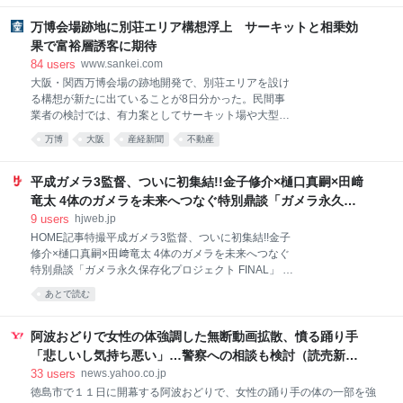
クを完成させる課題や、必要なファイルがそもそもコ
100元台（約2400円）程度のレストランを利用した。これより費用をか
ンテナにアップロードされてい
けた旅行者もいるが、筆者と同程度の旅行をする人も少なくないはず
万博会場跡地に別荘エリア構想浮上 サーキットと相乗効
だ。 ビザ免除効果が顕著、日本人観光客の間で高まる中国旅行熱 スムー
果で富裕層誘客に期待
ズになった「キャッシュレス」と「省人化」 たしか3年前だったと思
84
users
www.sankei.com
う。中国ではキャッシュレスが現金より高頻度で使われて久しいが、日
大阪・関西万博会場の跡地開発で、別荘エリアを設け
本のクレジットカードと紐づいたWeChat Pay（微信支付）やAlipay（支
る構想が新たに出ていることが8日分かった。民間事
付宝）を現地で使った際、日本のカード会社が不正利用を疑ってカード
業者の検討では、有力案としてサーキット場や大型ア
をロ
リーナの整備が既に挙がっており、相乗効果で富裕層
万博
大阪
産経新聞
不動産
の誘客につなげる狙いだ。 大阪府市は来年2月、民間
からの提案を受けて、会場跡地の人工島・夢洲（大阪
市此花区）の一部「2期区域」の開発内容を公表す
平成ガメラ3監督、ついに初集結!!金子修介×樋口真嗣×田﨑
る。関西財界にはサーキット場への反対意見があり、
竜太 4体のガメラを未来へつなぐ特別鼎談「ガメラ永久保
曲折する可能性もある。 2期区域のまちづくりは、府
存化プロジェクト FINAL」 – Hobby JAPAN Web
9
users
hjweb.jp
市が2024年に実施したアイデア募集で優秀提案に選ば
HOME記事特撮平成ガメラ3監督、ついに初集結!!金子
れた2陣営が合流し、十数社で内容を検討している。
修介×樋口真嗣×田﨑竜太 4体のガメラを未来へつなぐ
アイデア募集の時点ではサーキット場や大型アリー
特別鼎談「ガメラ永久保存化プロジェクト FINAL」 平
ナ、ホテルやショッピングモールといった案が出てい
成ガメラ3監督、ついに初集結!!金子修介×樋口真嗣×田
た。 別荘エリアも設けることで長期滞在を促し、2期
あとで読む
﨑竜太 4体のガメラを未来へつなぐ特別鼎談「ガメラ
区域の施設利用など消費額の底上げにつなげる考え
永久保存化プロジェクト FINAL」 2021年にスタート
だ。 関西経済連合会の松本正義会長は、サーキット場
した「ガメラ永久保存化プロジェクト」。スクリーン
阿波おどりで女性の体強調した無断動画拡散、憤る踊り手
は限られた愛好家が使う施設
に映るガメラの姿をそのまま後世に残すべく立ち上げ
「悲しいし気持ち悪い」…警察への相談も検討（読売新聞
られたこの試みは、多くのファンの熱い支持によっ
オンライン） - Yahoo!ニュース
33
users
news.yahoo.co.jp
て、これまで『ガメラ 大怪獣空中決戦』（95年／以下
徳島市で１１日に開幕する阿波おどりで、女性の踊り手の体の一部を強
G1）、『ガメラ2 レギオン襲来』（96年／以下