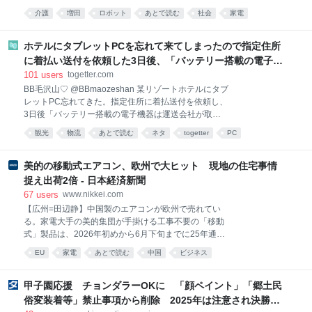
年、看護師による入院患者への暴行が起きた。東京都
られている。 株式会社ライフの「ダイアレット HF-201」は、尿や便を
介護
増田
ロボット
あとで読む
社会
家電
は翌年、患者の尊厳を害する著しく不適切な虐待行為
センサーで検知すると、自動吸引して温水で陰部を洗い、温風乾燥まで
があったとして改善命令を出し、同時に、院長が院内
やる。紙おむつを使わない仕組みだ。 2025年発売の「リバティひまわ
の虐待を把握できず適切に対応できなかったという管
りⅡ」も、排尿・排便を検知して吸引、温水洗浄、送風乾燥まで自動。希
ホテルにタブレットPCを忘れて来てしまったので指定住所
理体制上の不備も認定している。 その後の第三者委員
望小売価格68万円。 さらに「iCarebot MCR001J」は尿・大便の検知か
に着払い送付を依頼した3日後、「バッテリー搭載の電子機
会は、刑事処分を受け
ら吸引、洗浄、温水洗浄、温風乾燥、ホース洗浄まで自動化している。
器は運送会社が取扱わず、諦めて下さい」と返信がきた
101
users
togetter.com
希望小売価格80万円。 つまり、「寝たきりになっても他人に毎回ウンコ
BB毛沢山♡ @BBmaozeshan 某リゾートホテルにタブ
を拭いてもらわなくて済む」という技術の入口までは、もう来ている。
レットPC忘れてきた。指定住所に着払送付を依頼し、
なのに全然一般化していない。 理由は分かりやすい。
3日後「バッテリー搭載の電子機器は運送会社が取扱
わず、諦めて下さい」と。中古で小遣い稼ぎか？と思
観光
物流
あとで読む
ネタ
togetter
PC
い、To:ホテル支配人、Cc:グループ本部、ホテル本部
宛でクレームメールしたら、ホテル本部から即返事あ
り、その後、、 2026-08-09 00:32:16 BB毛沢山♡
美的の移動式エアコン、欧州で大ヒット 現地の住宅事情
@BBmaozeshan 翌日支配人からメールあり。直後、
捉え出荷2倍 - 日本経済新聞
本件担当を名乗る者から電話連絡あり、あっという間
67
users
www.nikkei.com
に送付手配完了。 元々ホテルレセプションとのやり取
【広州=田辺静】中国製のエアコンが欧州で売れてい
りだったが、途中から切り替え、上から攻めて正解だ
る。家電大手の美的集団が手掛ける工事不要の「移動
った。 ま、仕事ってどこでもそうだよなぁ。 2026-
式」製品は、2026年初めから6月下旬までに25年通年
08-09 00:32:16
の2倍となる20万台を出荷した。国内市場が低迷する
EU
家電
あとで読む
中国
ビジネス
中国勢は今回の成功を足がかりに海外市場の開拓を狙
う。7月、広東省広州市南沙にある美的の工場では、
箱包装された移動式エアコン「Porta Split（ポータ・
甲子園応援 チョンダラーOKに 「顔ペイント」「郷土民
スプリット）」がフォークリフトで続々とコ
俗変装着等」禁止事項から削除 2025年は注意され決勝戦