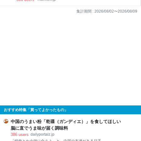
集計期間 :
2026/08/02
〜
2026/08/09
おすすめ特集「買ってよかったもの」
中国のうまい粉「乾碟（ガンディエ）」を食してほしい
脳に直でうま味が届く調味料
386
users
dailyportalz.jp
「焼肉とか火鍋に合うよ」と、中国の友達がある日手