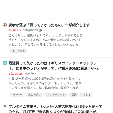
の2025と先週分はこちら レトルトレベルと思えない
本格派！無印良品 ごはんにかける 四川麻婆豆腐 画像
参照元：Amazon 麻婆豆腐が好きで、お家でもよく作
ります。白ご飯と一緒に食べるのが至福の時間です。
簡単に作れる料理ではありますが、具材を買ってきて
調理するのは、面倒くさい。特に夏は外出するのも調
読者が選ぶ「買ってよかったもの」一挙紹介します
理するのも暑くて億劫。そんなときでも、手軽に本格
40
users
dailyportalz.jp
麻婆豆腐が味わえるのがこちらの商品です。 熱湯で約
こんにちは、編集部 石川です。 いい買い物をすると自
4〜5分あたためて（電子レンジであたためる場合は
慢したくなりますよね。そんな皆さんの欲望をかなえ
500Wで約2分）、ご飯にかけるだけ。初めて食べたと
ましょう。 そしていま無性に散財したいあなた、そん
きは、正
なあなたの欲望も同時にかなえましょう。 いまや資本
あとで読む
主義の手先となった我々人類にもたらされる癒しのひ
ととき、それがこのコーナー「読者の買ってよかった
もの」です。 ただいまAmazonが7/13(月)いっぱいま
最近買って良かったのはイギリスのインターネットラジ
で、プライムデーの大型セール中（現在は先行セー
オ…世界中のラジオが聴けて、作業用BGMに最適「やっぱ
ル）なので、琴線に触れた方はどしどしお買い求めく
り物理的な機械」「この質感で鎮座してくれるのがいい」
291
users
togetter.com
ださい。 ※このページのリンクからご購入いただくと
小島 雄一郎 @you1026 最近の高かったけど買ってよ
一部収益がサイトに還元され運営費になります。あり
かったもの。イギリスのインターネットラジオ。世界
がとうございます！
中のラジオが聴ける。Spotifyは自分に最適化され過ぎ
ていて、新しい発見が少ない。世界のラジオ聴いてる
togetter
あとで読む
インターネット
音楽
ラジオ
と、その国の雰囲気とかと一緒に音楽が流れてくる。
ガジェット
家電
BGM
ネット
イギリス
作業用BGMに最適。似たアプリはあるけど、やっぱり
こっちがいい。 pic.x.com/Qf4rbfrpij 2026-06-28
フルタイム共働き、シルバー人材の家事代行を3ヶ月使って
10:48:11
みたら、月1万円で未処理タスクが激減してQOL爆上がり