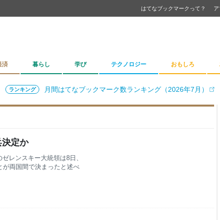
はてなブックマークって？
ア
経済
暮らし
学び
テクノロジー
おもしろ
月間はてなブックマーク数ランキング（2026年7月）
ランキング
兵決定か
のゼレンスキー大統領は8日、
とが両国間で決まったと述べ