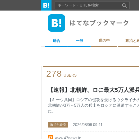
総合
一般
世の中
政治と
278
USERS
【速報】北朝鮮、ロに最大5万人派
【キーウ共同】ロシアの侵攻を受けるウクライナ
北朝鮮が3万～5万人の兵士をロシアに派遣するこ
た。
2026/08/09 09:41
政治と経済
www.47news.jp