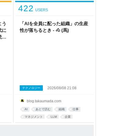
422
USERS
よう
「AIを全員に配った組織」の生産
代に
性が落ちるとき - 🐴 (馬)
読売
ニュー
2026/08/08 21:08
テクノロジー
blog.takaumada.com
AI
あとで読む
組織
仕事
マネジメント
LLM
企業
人工知能
考え方
management