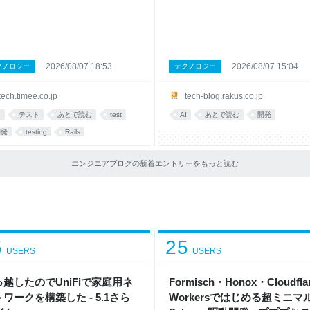
し、PRごとのCIフィードバックを大
データで答える」について、技術広報
高速化した取り組みについて紹介し
レポート記事でご紹介します。 この
。 なお、バックエンドはRailsアプリ
はこのような方におすすめです AI活
ションなので、テストフレームワー
実装は速くなった気がするのに、なぜ
 RSpec を前提として話を進めます。
設計やレビューの負荷が増えていると
ビスが成長してプロダクトの機能が
じているエンジニアの方 仕様駆動開
2026/08/07 18:53
2026/08/07 15:04
クノロジー
テクノロジー
てくると、テストも当然増えていき
(SDD)の導入を検討している、ある
よね。開発者が増えればPRの数も増
入したものの効果を数字で説明できず
tech.timee.co.jp
tech-blog.rakus.co.jp
CIの待ち時間がボトルネックになっ
悩んでいる方 「AIネイティブな開発
るのも、割とあるあるな課題だと思
を、感覚ではなくデータで語りたいと
I
テスト
あとで読む
test
AI
あとで読む
開発
す。同じような悩みを抱えているチ
えているエンジニアの方 【目次】 「
開発
testing
Rails
の参考になれば嬉しいです。 背景：
れ、本当に速くなってるの?」に答え
上がるテストとの戦い タイミーのバ
なかった半年 仕様駆動開発に"飛びつ
エンドはモジュラーモノ
た"というのが実態でした 上司とメン
エンジニアブログの新着エントリーをもっと読む
からの"ツッコ
5
25
USERS
USERS
っ越したのでUniFiで家庭用ネ
Formisch・Honox・Cloudfla
ワークを構築した - 5.1さら
Workersではじめる超ミニマ