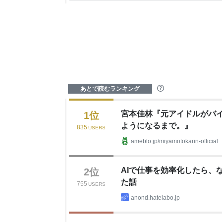
あとで読むランキング
?
宮本佳林『元アイドルがバ
1
位
ようになるまで。』
835
USERS
ameblo.jp/miyamotokarin-official
AIで仕事を効率化したら、
2
位
た話
755
USERS
anond.hatelabo.jp