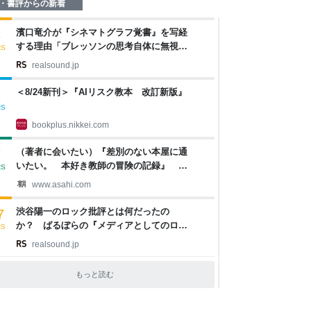
・書評からの新着
濱口竜介が『シネマトグラフ覚書』を写経
6
する理由「ブレッソンの思考自体に無視し
RS
ていいものは一つもない」
realsound.jp
＜8/24新刊＞『AIリスク教本 改訂新版』
1
RS
bookplus.nikkei.com
（著者に会いたい）『差別のない本屋に通
7
いたい。 本好き教師の冒険の記録』 仲
RS
川啓介さん：朝日新聞
www.asahi.com
渋谷陽一のロック批評とは何だったの
7
か？ ばるぼらの『メディアとしてのロッ
RS
クン・ロール 渋谷陽一評論集』評
realsound.jp
もっと読む