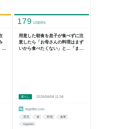
179
USERS
在
用意した朝食を息子が食べずに注
み
意したら「お母さんの料理はまず
、タ
いから食べたくない」と…「まず
さ
いなら食べなくていい。今後は自
っ
分で食事を用意しなさい。お金は
憩し
渡す」と言った話が議論に
さじ
を
思う
ーを
2026/08/09 11:56
暮らし
togetter.com
育児
食
料理
食事
togetter