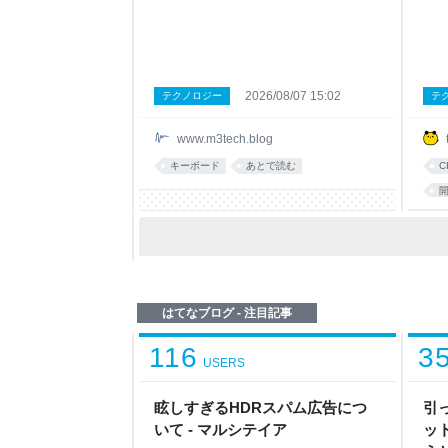
仕事をしています。 キーボードの自作に
導入
は電子回路の設計やCADに関する知識が
幅に
要求されますが、私は全くそれらの知識
ます
がありません。 しかしながら、昨今では
ケー
ありがたいことにキーボードの設計を直
クは
感的に行える便利なツールが存在してお
サー
2026/08/07 15:02
テクノロジー
テ
り、それらを用いると意外と簡単にこだ
増え
わりを詰め込んだ自分だけのキーボード
ます
www.m3tech.blog
を作れます。 本記事では、筆者がキーボ
え、
ードを自作するに至った経緯と作成した
てく
キーボード
あとで読む
C
キーボードのこだわったポイント、また
いま
作成するにあたって利用したツール等を
ーム
紹介します。 自作したキーボード (そのと
膨れ
きどきで最も安いフィラメントを購入し
ック
ているため左右で
はてなブログ - 注目記事
116
3
USERS
眩しすぎるHDRスパム広告につ
引
いて - マルシテイア
ット