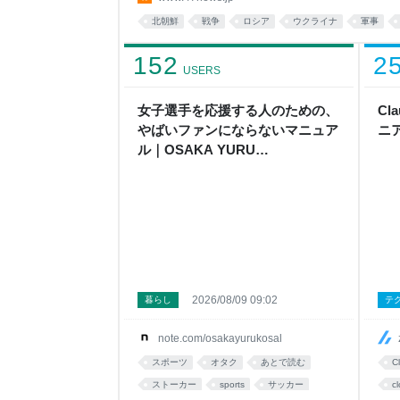
北朝鮮
戦争
ロシア
ウクライナ
軍事
152
2
USERS
女子選手を応援する人のための、
Cl
やばいファンにならないマニュア
ニ
ル｜OSAKA YURU
KOSAL:TETSUYA KITAMOTO
2026/08/09 09:02
暮らし
テ
note.com/osakayurukosal
スポーツ
オタク
あとで読む
C
ストーカー
sports
サッカー
c