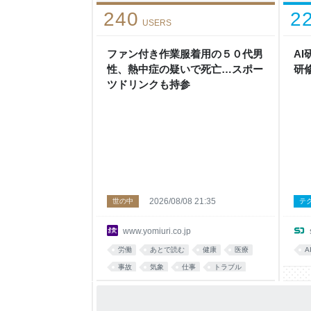
240
2
USERS
ファン付き作業服着用の５０代男
AI
性、熱中症の疑いで死亡…スポー
研
ツドリンクも持参
2026/08/08 21:35
世の中
テ
www.yomiuri.co.jp
労働
あとで読む
健康
医療
A
事故
気象
仕事
トラブル
災害