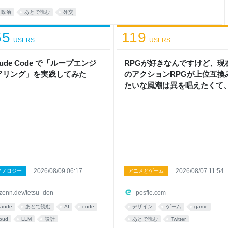
政治
あとで読む
外交
55
119
USERS
USERS
aude Code で「ループエンジ
RPGが好きなんですけど、現
アリング」を実践してみた
のアクションRPGが上位互換
たいな風潮は異を唱えたくて
ーン制RPGにはターン制の良
があると思ってます 一手をじ
くり考えられたり、途中で休
たりできるのがターン制の良
ゃないですか もっとターン制
煮詰めて欲しい→「既出だと
がここはオクトパストラベラ
2026/08/09 06:17
2026/08/07 11:54
クノロジー
アニメとゲーム
推したい(´・ω・｀)」
zenn.dev/tetsu_don
posfie.com
laude
あとで読む
AI
code
デザイン
ゲーム
game
loud
LLM
設計
あとで読む
Twitter