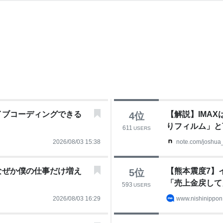
イブコーディングできる
【解説】IMA
4
位
りフィルム」と言わ
611
USERS
2026/08/03 15:38
note.com/joshua_
なぜか僕の仕事だけ増え
【熊本震度7】
5
位
「売上金戻して
593
USERS
2026/08/03 16:29
www.nishinippon.