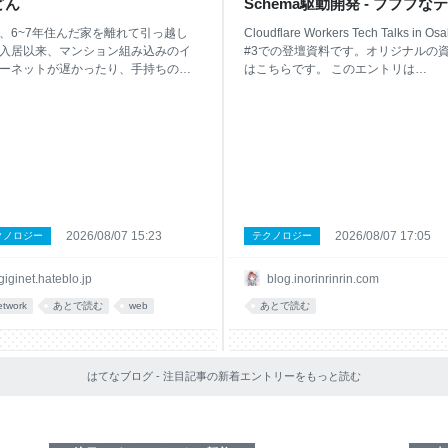
どん
Schema駆動開発 - プププな
ブ
、6~7年住んだ家を離れて引っ越し
Cloudflare Workers Tech Talks in Os
入居以来、マンション組み込みのイ
#3での登壇資料です。オリジナルの
ーネットが遅かったり、手持ちのル
はこちらです。 このエントリは
ーではWi-Fiを部屋中カバーできない
Cloudflare Workers Tech Talks in Os
が発生したので、解決のために試行
#3でお話しした内容を文字起こしし
した話。 新居のインターネットが遅
るものです。 はじめに 最近Type
新居は大規模住宅のため、インターネ
Challengesに加えて、Valibot・Formi
がすでに管理費に含まれていて無料
のメンテナーになりました。絶賛、活
えるタイプ。前住居も同じデベロッ
を支援してくださるGitHub Sponsor
のマンションで、回線契約も同じ座
集中です。何卒よろしくお願い致しま
6年住んで全く困っていなかったので
す。 blog.inorinrinrin.com なかでもVal
り心配せずに転居した。 転居後も日
はGitHub★8.9k, 2026年8月上旬で
2026/08/07 15:23
2026/08/07 17:05
クノロジー
テクノロジー
500Mbpsぐらいの速度が出ていて問
ウンロード数が1500万ダウンロード
さそうと安心していたが、住んでい
う化け物ライブラリです。最近では
giginet.hateblo.jp
blog.inorinrinrin.com
ちに夜間は回線が詰まって20Mbpsぐ
ChatGPT WebがZodからValibotに
しか出ないケースもあることが判明
てたり、FlueでもValibotが使われて
etwork
あとで読む
web
あとで読む
。 それに加えて、部屋が広くなった
りとめちゃくちゃ
、従来のルーターだけでは室内全域
バーできず、場所と時間によっては
レベルでネットが激遅だった。これ
はてなブログ - 注目記事の新着エントリーをもっと読む
ズい。 新居の現状 管理会社に問い合
たり、