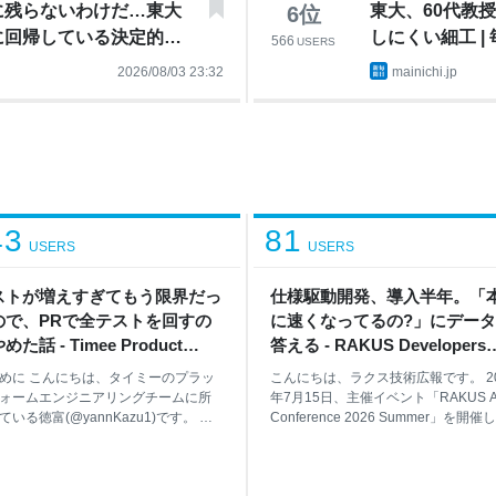
に残らないわけだ…東大
東大、60代教
6
位
に回帰している決定的理
しにくい細工 |
566
USERS
2026/08/03 23:32
mainichi.jp
43
81
USERS
USERS
ストが増えすぎてもう限界だっ
仕様駆動開発、導入半年。「
ので、PRで全テストを回すの
に速くなってるの?」にデー
めた話 - Timee Product
答える - RAKUS Developers
m Blog
Blog | ラクス エンジニアブロ
めに こんにちは、タイミーのプラッ
こんにちは、ラクス技術広報です。 20
ォームエンジニアリングチームに所
年7月15日、主催イベント「RAKUS A
ている徳富(@yannKazu1)です。 こ
Conference 2026 Summer」を開催
事では、スキマバイトサービス「タ
した。本記事では、楽楽精算 開発3課
ー」のバックエンド（Rails API）に
川裕多さんが発表した「仕様駆動開発
dog Test Impact Analysis（TIA） を
導入半年。『本当に速くなってるの?