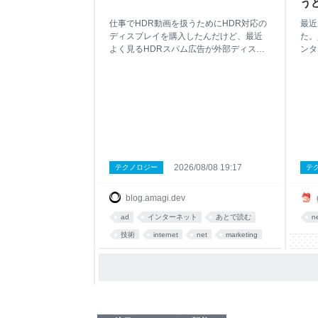
う
仕事でHDR動画を扱うためにHDR対応の
最近
ディスプレイを購入したんだけど、最近
た。
よく見るHDRスパム広告が外部ディスプ
ンタ
レイでも表示されるようになってしまっ
ータ
た。 怪しい広告。"Start Chat"ボタンだけ
問題
異常に眩しい これはHDR画像が通常の画
錯誤
像よりも明るい色を表示できることを利
い 
用したハックである。 YouTubeでたまに
ット
異常に眩しいショート動画が流れてくる
で使
でしょ、あれのことです。 スマホのカメ
パー
ラでできるHDR合成とは別物なので注
組。
意。あれは露出を変えながら複数の写真
あま
2026/08/08 19:17
テクノロジー
テ
を撮影して一枚に合成する技術のことで
中は
あって、出力がSDRかHDRかは関係な
題な
blog.amagi.dev
い。 このスパム広告の存在には以前から
るう
気づいていたけど、MacBookのディスプ
らい
ad
インターネット
あとで読む
n
レイで日本のサイトを閲覧するときくら
した
技術
internet
net
marketing
いしか遭遇しないので、「悪賢いな〜」
ので
と思うくらいで気に留めていなかった。
をカ
海外から日本のブログ等にアクセスする
体感
と、アドネットワークの経路のせいか
はマ
わせ