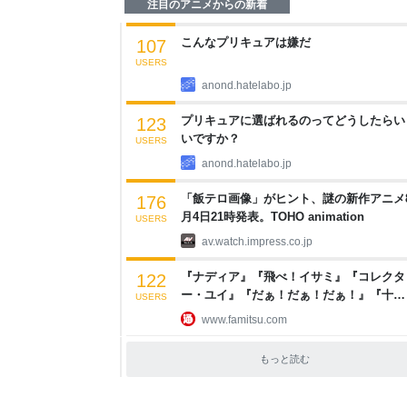
注目のアニメからの新着
こんなプリキュアは嫌だ
107
USERS
anond.hatelabo.jp
プリキュアに選ばれるのってどうしたらい
123
いですか？
USERS
anond.hatelabo.jp
「飯テロ画像」がヒント、謎の新作アニメ
176
月4日21時発表。TOHO animation
USERS
av.watch.impress.co.jp
『ナディア』『飛べ！イサミ』『コレクタ
122
ー・ユイ』『だぁ！だぁ！だぁ！』『十二
USERS
国記』などNHKのなつかしアニメ10作品の
www.famitsu.com
第1話が期間限定無料配信 | ゲーム・エン
メ最新情報のファミ通.com
もっと読む