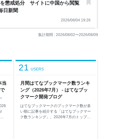
授を懲戒処分 サイトに中国から閲覧
 毎日新聞
2026/08/04 19:26
集計期間 :
2026/08/02
〜
2026/08/09
21
USERS
本当
月間はてなブックマーク数ランキ
タで
ング（2026年7月） - はてなブッ
クマーク開発ブログ
グ
26
はてなブックマークのブックマーク数が多
I
い順に記事を紹介する「はてなブックマー
しま
ク数ランキング」。2026年7月のトップ50
の平
です*1。 順位 タイトル 1位 デロイトが国
、
に納品したスライド351枚、全部数えたら
』に
パターンは7つだけだった｜うちた 2位