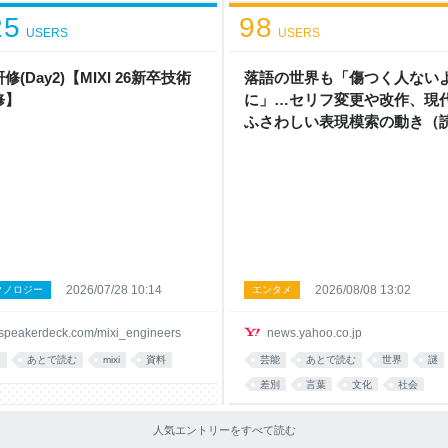
25
98
USERS
USERS
研修(Day2)【MIXI 26新卒技術
落語の世界も「傷つく人ない
修】
に」…セリフ変更や改作、現
ふさわしい表現模索の動き（
新聞オンライン） - Yahoo!
ス
2026/07/28 10:14
2026/08/08 13:02
クノロジー
エンタメ
speakerdeck.com/mixi_engineers
news.yahoo.co.jp
I
あとで読む
mixi
資料
芸能
あとで読む
世界
謎
差別
言葉
文化
社会
人気エントリーをすべて読む