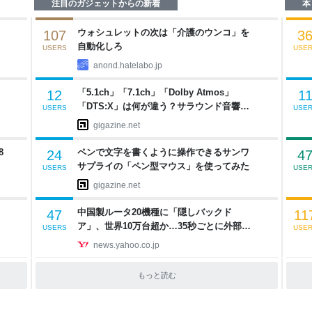
注目のガジェットからの新着
本
ウォシュレットの次は「介護のウンコ」を
107
3
自動化しろ
USERS
USE
anond.hatelabo.jp
「5.1ch」「7.1ch」「Dolby Atmos」
12
1
「DTS:X」は何が違う？サラウンド音響の
USERS
USE
種類と仕組みとは
gigazine.net
8
ペンで文字を書くように操作できるサンワ
24
4
サプライの「ペン型マウス」を使ってみた
USERS
USE
gigazine.net
中国製ルータ20機種に「隠しバックド
47
11
ア」、世界10万台超か…35秒ごとに外部通
USERS
USE
信判明（ビジネス＋IT） - Yahoo!ニュース
news.yahoo.co.jp
タ
もっと読む