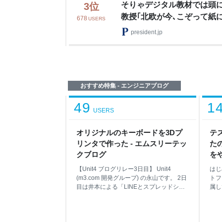
そりゃデジタル教材では頭
3
位
教授｢北欧が今､こぞって紙
678
USERS
由」
president.jp
おすすめ特集 - エンジニアブログ
49
1
USERS
オリジナルのキーボードを3Dプ
テ
リンタで作った - エムスリーテッ
た
クブログ
をや
Tea
【Unit4 ブログリレー3日目】 Unit4
はじ
(m3.com 開発グループ) の永山です。 2日
トフ
目は井本による「LINEとスプレッドシー
属し
トで作る、ゼロ円運用の家計簿ボット」
の記
でした。 www.m3tech.blog 普段、3Dプリ
イミ
ンタで作成したオリジナルキーボードで
Data