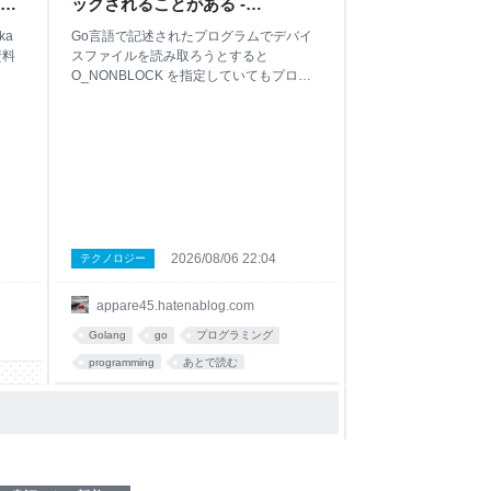
テク
ックされることがある -
appare45’s blog
aka
Go言語で記述されたプログラムでデバイ
資料
スファイルを読み取ろうとすると
O_NONBLOCK を指定していてもプログ
aka
ラムがハングする問題があることに気づき
てい
ました。この記事ではなぜこのような問題
が起こるのかと、その回避策について紹介
sch
します。 写真は記事の内容と関係のな
動
い、実家の猫がパソコンに興味を持ってい
を募
る様子です。 やりたかったこと Go言語で
記述されたプログラム実行中にカーネルの
ibot
リングバッファに書き込まれた内容（通常
週間ダ
dmesg コマンドで表示される内容）を、
2026/08/06 22:04
テクノロジー
とい
プログラム終了時に確認したかったので
す。 C言語のプログラムの場合は次のよう
appare45.hatenablog.com
移行し
な記述になります。 // ヘッダファイルなど
いた
は省略 void program() { int fd =
Golang
go
プログラミング
open("/dev/kmsg", O_WRONLY); if (fd < 0)
programming
あとで読む
{ perror("open"); return; } for (int