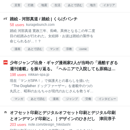
です。 避難所を巡っては、海外ではプライバシーに配
出逢った。名付けられない涙がでた。 すごい。 みん
災害
行政
地震
生活
あとで読む
地方
イタリア
慮した環境づくりが進んでいます。 日本との違いはど
な、この本すごいよ。 ぜったい読んで。 〇〇（作家
男女
こにあるのでしょうか。 6日、熊本・八代市で観測史
名）という人が面白そうだと気楽に本屋に寄って、芥
上最高となる39.0度を記録した被災地・熊本。 台風13
踏絵 - 河部真道 / 踏絵 | くらげバンチ
川賞候補だったんだ
号に備え、ブルーシートを配布する男性は汗をにじま
58
users
kuragebunch.com
せながら作業にあたっていました。 そんな中、震度7
踏絵 河部真道 寛政三年、長崎。異例となるこの年二度
を記録した宇城市の避難所では6日、様々な情報を共
目の絵踏みが行われた。女絵師・お波は踏絵の製作を
有できる「デジタルサイネージ」が設置されたもの
命じられるが…！？
の、被災者たちはいまだに「雑魚寝」やソファでの生
漫画
あとで読む
マンガ
宗教
comic
活を強いられていて、パーティションもなく、プライ
バシーは守られていません。 この避難所に身を寄せる
人たちに率直な思いを伺うと、“雑魚寝は体が痛くな
少年ジャンプ出身・ギャグ漫画家2人が当時の「過酷すぎる
る”“プライバシーへの配慮は十分ではない”という声が
週刊連載」を振り返る。「ヘルニアで入院しても原稿は落
多く聞か
とさない」ストイックな舞台裏 | 日刊SPA!
198
users
nikkan-spa.jp
現在「マンガSPA！」で保護犬との暮らしを描いた
『The Dogfather ドッグファーザー』を連載中のつの
丸氏と、昭和のおもちゃが現代のおじさんを救うギャ
グ漫画『令和のおもちゃ ウーピン』を連載する大石浩
マンガ
あとで読む
漫画
ジャンプ
労働
インタビュー
二氏。8月4日には、上記2作品の第1巻が同時発売され
漫画家
ブラック
た。 つの丸氏は『マキバオー』シリーズ、大石浩二氏
は『いぬまるだしっ』など、『週刊少年ジャンプ』連
オフセット印刷とデジタルオフセット印刷とデジタル印刷
載陣だったことでも知られる両氏に、過酷すぎる当時
とオンデマンド印刷と。｜デザインのひきだし 津田淳子
の週刊連載について振り返ってもらった。 ──お二人
203
users
note.com/design_hikidashi
はかねてから親交が深いんですよね。先日も大石先生