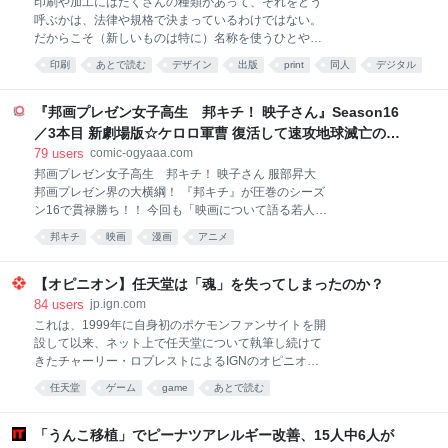
印刷や加工にはたくさんの種類があって、それをどう
がXに投稿した、つの丸先生の写真がネットで大きな
呼ぶかは、法律や規格で決まっているわけではない。
話題になっていました。 大石：偶然なんです。新人ギ
だからこそ（新しいものは特に）名称を使うひとや会
ャグ漫画の審査会である手塚賞・赤塚賞の受賞者と撮
社によって違っていたりもする。それが混乱のもとに
った写真をXに上げたら、諸事情で「消してくれ」と
印刷
あとで読む
デザイン
出版
print
同人
デジタル
なることもあるので、私なりに整理をしてみたいと思
言われまして。だから偶然写り込んだつの丸先生をダ
DTP
技術
う。 今日はタイトルに書いた、オフセット印刷とその
シに「先生に許可を取らずに勝手に上げてしまったの
仲間たちについて説明しよう。 オフセット印刷とは？
『邦画プレゼン女子高生 邦キチ！ 映子さん』Season16
で消し
オフセット印刷はよく聞く名前だと思う。多くの場合
／3本目 新劇場版☆ケロロ軍曹 復活して速攻地球滅亡の危
は、PS版と呼ばれる平らな版を使って印刷する手法の
機であります！ - 服部昇大 | COMIC OGYAAA!!
79
users
comic-ogyaaa.com
ことを指していて、平版印刷とも呼ぶ。版が平たいの
邦画プレゼン女子高生 邦キチ！ 映子さん 服部昇大
になんで刷れるの？ と思うかもしれないが、これは
邦画プレゼン界の大横綱！ 『邦キチ』が圧巻のシーズ
平たい版の表面を親油性と親水性とに性質を分けるこ
ン16で貫禄勝ち！！ 今回も「映画について語る若人の
とで、親油性の部分にのみインキがついて、絵柄や文
部」を舞台に、比類なき邦画中毒女子高生・邦キチ
字を印刷できるのだ。 今、さらっと「平版印刷とも呼
邦キチ
映画
漫画
アニメ
が、まずまずの洋画好きな部長・洋一を相手に絶妙な
ぶ」と書いたが、実はこれ、正解でもあるのだが間違
チョイスの邦画（一部例外アリ）を愚直にプレゼン！
いでもある。 というのも、今、オフセット印刷と言っ
プレゼン！！プレゼン！！！ その視点、その愛情、そ
【オピニオン】任天堂は「魂」を失ってしまったのか？
た場合には、平版印刷を
の圧力ーー。全てにおいてシーズン15を凌駕ッ！！ 銀
84
users
jp.ign.com
河系初の邦画プレゼン漫画、…今回もがっぷり四つで
これは、1999年に自身初のポケモンファンサイトを開
す！！ 【※映画について語る若人の部への映画相談
設して以来、ネット上で任天堂について執筆し続けて
も、「ファンレターを送る」からご応募ください。質
きたチャーリー・ロプレストによるIGNのオピニオン
問の冒頭に【映画相談】とタイトルを付けて、ペンネ
記事である。彼はニンテンドーDS Liteを最高の任天堂
任天堂
ゲーム
game
あとで読む
ームも忘れずにご記入ください。（例：【映画相談】
ハードと評価しており、クッパ7人衆が再びクッパの
P.N. ホウキチ）※質問を漫画で紹介する際は、質問内
正当な後継者として認められる日まで休むつもりはな
容を一部変更させていただく場合がございます。】
い。 「任天堂はこの男を雇うべきだ！」あわせて読み
「うんこ移植」でピーナツアレルギー改善、15人中6人が