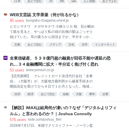
組織においては悪い評価となってしまうのだ。 例えば
LLM
あとで読む
AI
DB
wiki
人工知能
あとでよむ
えました。 OKFはまだ登場したばかりの仕様で、その
質問に対する返答が遅いとき。当然の顔をしてリマイ
後で読む
ツール
development
概念を理解するにはRAGやLLM wikiといった周辺技術
ンドしよう。「急いでいる」や「返事が無くて困って
への理解が欠かせません。しかし、OKF関連の記事の
WEB文芸誌 文学茶釜（何が出るかな）
いる」を明確に伝えることが
多くはOKF単体の説明にとどまっており、それだけで
85
users
bungaku-chagama.unext.jp
は体系的に理解しづらいと感じています。OKFはこう
ヒロシマナウ ナガサキナウ 小林エリカ 朝、目が醒め
した周辺技術を前提として設計された概念でもあるた
て鏡を見ると、やっぱり私の頭の右側の髪はごっそり
め、それらへの理解があって初めて実感を持って捉え
抜けていた。耳の後ろから頭頂までが、半分すっかり
られると考えています。 本記事はエンジニアではない
禿げあがっている。 私の長い髪が抜け始めたのは、冬
文藝
あとで読む
メディア
文化
文学
インターネット
方でも読み進められる内容になっていますが、
のことだった。なんとなしに身体がだるい。起きあが
RAG(Retrieval-Augmented Generation)についての基
るのが辛いことも多かったから、更年期かも知れない
礎知識があると、より理解がスムーズです。
と考えた。しかし、あまりにも髪がごっそりと抜け落
全東信破産、５３９億円超の融資が回収不能や遅延の恐
ちるようになったから、さすがに不安になった。病院
れ…３４金融機関に拡大・半分近く焦げ付く恐れ
を幾つも回っても、原因は不明。すっかり困り果て、
53
users
www.yomiuri.co.jp
禿
【読売新聞】 クレジットカード決済代行会社「全東
信」（大阪市）が、大阪地方裁判所から破産手続きの
開始決定を受けてから６日で１か月となった。地域金
融への影響は広がっており、少なくとも３４の金融機
決済
経済
あとで読む
金融
大阪
事件
企業
関で計５３９億円超の融資が、回収不能・遅
ビジネス
社会
【解説】IMAXは結局何が凄いの？なぜ「デジタルよりフィ
ルム」と言われるのか？｜Joshua Connolly
576
users
note.com/joshua_film
2026年7月17日、米国でクリストファー・ノーラン監