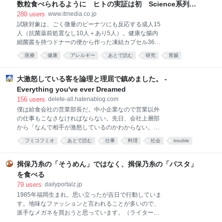
たい『ゼルダの伝説 時のオカリナ』のリメイクが正式
数粒食べられるように ヒトの実証は初 Science系列誌
発表 情報は少ないながらリンクの姿が解禁、2026年
掲載
280
users
www.itmedia.co.jp
に発売へ もちろん文字通りの意味ではない。そんな人
試験対象は、ごく微量のピーナツにも反応する成人15
間は男であれ女であれ、どこにも存在しない。この
人（抗菌薬前処置なし10人＋あり5人）。健康な腸内
「この男を雇え」という叫びのほとんどは、皮肉や嘲
細菌叢を持つドナーの便から作った凍結カプセル36個
笑を込めて使われるものだ。フレームレートが不安定
を、数時間かけて服用してもらった。 その結果、4カ
でシェーダーのコンパイル画面が挟まるような、
医療
健康
アレルギー
あとで読む
研究
胃腸
月後に調査で、10人中3人がピーナツを数粒食べられ
Unreal Engineで造られたマリオという概念自体、近
医療・病気
medical
health
食物
るまでに改善していた。 続く段階では、移植前に抗菌
代化に抗い独自の道を切り拓いてきた任天堂という会
薬を投与し、患者自身の腸内細菌を減らして移植菌が
大激怒している客を論理と理屈で鎮めました。 -
社
定着するかを確かめた。すると、5人中3人で改善が見
Everything you've ever Dreamed
られ、反応が出るまでに4粒を超えるピーナツを食べ
156
users
delete-all.hatenablog.com
られるようになるという、前処置が菌の定着効率を高
僕は給食会社の営業部長だ。中小企業なので営業以外
めたことを示唆する結果が出た。改善したのは全体で
の仕事もこなさなければならない。先日、会社上層部
15人中6人で、安全性の問題は報告されなかった。 チ
から「なんで相手が激怒しているのかわからない。何
ームは過去の研究で、食物アレルギーを持つ乳児の便
とかしてくれ」と泣きつかれて後処理を任された。
を、アレルギーを起こしやすい系統のマウスに移植す
フミコフミオ
あとで読む
仕事
料理
社会
trouble
「あなたが相手から嫌われているだけでは？」という
るとアナフィラキシーが起きる一方、健康な乳児の便
コミュニケーション
work
意味のことを言ってみたけど、反応はなかった。都合
では逆に防御が働くことを確認し、その鍵となる菌株
の悪いことは聞こえないみたいだ。話を聞くと、クレ
揖保乃糸の「そうめん」ではなく、揖保乃糸の「パスタ」
をいくつか特定
ーム対応で向かった客先で理不尽なほど激烈に怒られ
を食べる
たらしい。 問題はS県で給食業務を受託している施設
79
users
dailyportalz.jp
で起きた。某日の夕食で提供した生姜焼きに火が十分
1985年福岡生まれ。思い立ったが吉日で行動していま
に通ってなくて赤いままだったのだ。施設利用者に届
す。地味なファッションと言われることが多いので、
く前の検食で発覚したので実害はなかった。指摘され
派手なメガネを買おうと思っています。（ライター
てその場で謝罪、ただちに調理し直して提供した。施
wiki） 前の記事：かつて日本にも生息していたチョウ