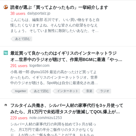
簡単に作れる料理ではありますが、具材を買ってきて
調理するのは、面倒くさい。特に夏は外出するのも調
読者が選ぶ「買ってよかったもの」一挙紹介します
理するのも暑くて億劫。そんなときでも、手軽に本格
38
users
dailyportalz.jp
麻婆豆腐が味わえるのがこちらの商品です。 熱湯で約
こんにちは、編集部 石川です。 いい買い物をすると自
4〜5分あたためて（電子レンジであたためる場合は
慢したくなりますよね。そんな皆さんの欲望をかなえ
500Wで約2分）、ご飯にかけるだけ。初めて食べたと
ましょう。 そしていま無性に散財したいあなた、そん
きは、正
なあなたの欲望も同時にかなえましょう。 いまや資本
あとで読む
主義の手先となった我々人類にもたらされる癒しのひ
ととき、それがこのコーナー「読者の買ってよかった
もの」です。 ただいまAmazonが7/13(月)いっぱいま
最近買って良かったのはイギリスのインターネットラジ
で、プライムデーの大型セール中（現在は先行セー
オ…世界中のラジオが聴けて、作業用BGMに最適「やっぱ
ル）なので、琴線に触れた方はどしどしお買い求めく
り物理的な機械」「この質感で鎮座してくれるのがいい」
291
users
togetter.com
ださい。 ※このページのリンクからご購入いただくと
小島 雄一郎 @you1026 最近の高かったけど買ってよ
一部収益がサイトに還元され運営費になります。あり
かったもの。イギリスのインターネットラジオ。世界
がとうございます！
中のラジオが聴ける。Spotifyは自分に最適化され過ぎ
ていて、新しい発見が少ない。世界のラジオ聴いてる
togetter
あとで読む
インターネット
音楽
ラジオ
と、その国の雰囲気とかと一緒に音楽が流れてくる。
ガジェット
家電
BGM
ネット
イギリス
作業用BGMに最適。似たアプリはあるけど、やっぱり
こっちがいい。 pic.x.com/Qf4rbfrpij 2026-06-28
フルタイム共働き、シルバー人材の家事代行を3ヶ月使って
10:48:11
みたら、月1万円で未処理タスクが激減してQOL爆上がり
した話。｜みず
229
users
note.com/mizu1253
シルバー人材の家事代行の利用を始めて3ヶ月が経っ
た。 月1万円で週の半分ご飯作りのタスクがなくな
り、人が作ったご飯を食べることができ、おもちゃが