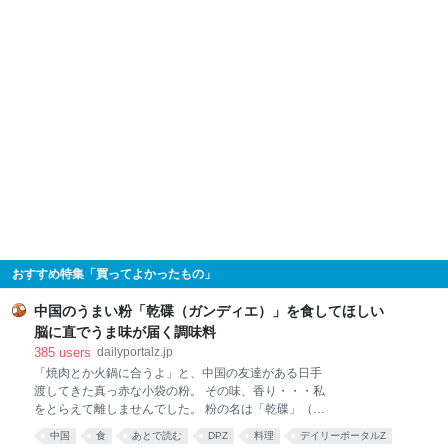
おすすめ特集「買ってよかったもの」
中国のうまい粉「乾碟（ガンディエ）」を食してほしい
脳に直でうま味が届く調味料
385
users
dailyportalz.jp
「焼肉とか火鍋に合うよ」と、中国の友達がある日手
渡してきた真っ赤な小袋の粉。 その味、香り・・・私
をとらえて離しませんでした。 粉の名は「乾碟」（ガ
ンディエ）。唐辛子や花椒、ピーナッツの粉を調合し
中国
食
あとで読む
DPZ
料理
デイリーポータルZ
た、脳に直でうま味が届く調味料です。 そんな乾碟を