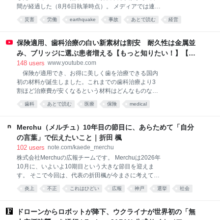
間が経過した（8月6日執筆時点）。 メディアでは連
日、被害者や残された遺族の悲しみを伝える報道が続
災害
労働
earthquake
事故
あとで読む
経営
く。 その一方で、被害者に対し、店の売上金を金庫に
business
入れることを直接指示し、結果的に従業員を死に至ら
しめた雑貨店の経営陣には、世間から容赦のない非難
保険適用、歯科治療の白い新素材は割安 耐久性は金属並
の声が浴びせられている。 結果的に今回の爆発事故に
み、ブリッジに選ぶ患者増える【もっと知りたい！】【グ
よる犠牲者（3店舗、7名）の多くが、筆者が前回の記
ッド！モーニング】(2026年8月3日)
148
users
www.youtube.com
事で指摘した「郊外型モールならではの事情（車の
保険が適用でき、お得に美しく歯を治療できる国内
鍵、財布など自身の貴重品の確保）」「真面目な責任
初の材料が誕生しました。これまでの歯科治療より3
感（売上金の保管）」により犠牲になっていたこと
割ほど治療費が安くなるという材料はどんなものなの
は、テレビをはじめとする各種報道が伝えるとおりで
でしょうか。 ■歯科技工士の負担軽減に まるで本物
ある。 返す返す残念でならない。改めて亡くなられた
歯科
あとで読む
医療
保険
medical
の歯のような自然な白さ。実はこれ、樹脂製のブロッ
被害者のご冥福とそのご遺族、関係者に対し、お悔や
クを削って作られた人工の歯です。 開発したのは、
みを申し上げるとともに、負傷された方々の一日も早
高知に本社を構える歯科材料メーカーです。
Merchu（メルチュ）10年目の節目に、あらためて「自分
い回復を願うばかりであ
YAMAKIN 加藤喬大主席研究員 「材料の中心、補強
の言葉」で伝えたいこと｜折田 楓
材料としてガラス繊維製で作られた芯棒を配置してい
102
users
note.com/kaede_merchu
るところ。4年間にわたり研究開発、辛抱しながら開
株式会社Merchuの広報チームです。 Merchuは2026年
発したという両方を合わせてSHIN－BOW（シンボ
10月に、いよいよ10期目という大きな節目を迎えま
ー）という製品名になっている。歯を失った場合、保
す。 そこで今回は、代表の折田楓が今まさに考えてい
険で白い歯でブリッジが製作可能」 ブリッジ治療と
るリアルな想いを聞くべく、インタビューを実施しま
は、虫歯などで歯を失った場合、その両隣の歯を土台
炎上
不正
これはひどい
広報
神戸
選挙
社会
した。その内容をぜひ皆さまにもお届けしたく記事に
にして橋をかけるように人工の歯を固定する治療法で
まとめています。 ぜひご覧ください。 10年目という
す。 特に奥歯のブリッジには強いかむ力がかかりま
節目。Merchuは、なぜ今リブランディングを決めたの
ドローンからロボットが降下、ウクライナが世界初の「無
す。その
か まず最初にお聞きしたいのですが、今回インタ