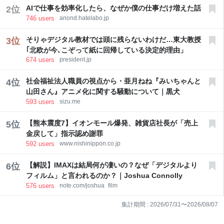
AIで仕事を効率化したら、なぜか僕の仕事だけ増えた話
2
位
746
users
anond.hatelabo.jp
そりゃデジタル教材では頭に残らないわけだ…東大教授
3
位
｢北欧が今､こぞって紙に回帰している決定的理由」
674
users
president.jp
社会福祉法人職員の視点から・亜月ねね『みいちゃんと
4
位
山田さん』アニメ化に関する騒動について｜黒犬
593
users
sizu.me
【熊本震度7】イオンモール爆発、雑貨店社長が「売上
5
位
金戻して」指示認め謝罪
592
users
www.nishinippon.co.jp
【解説】IMAXは結局何が凄いの？なぜ「デジタルより
6
位
フィルム」と言われるのか？｜Joshua Connolly
576
users
note.com/joshua_film
集計期間 :
2026/07/31
〜
2026/08/07