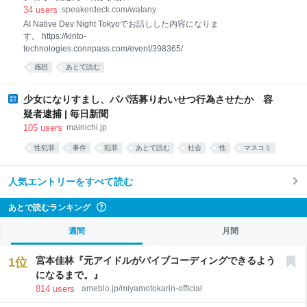
あるので、その分気合も入
34
users
speakerdeck.com/watany
AI Native Dev Night Tokyoでお話しした内容になりま
す。 https://kinto-
technologies.connpass.com/event/398365/
感想
あとで読む
少女になりすまし、パパ活募りわいせつ行為させたか 容
疑者逮捕 | 毎日新聞
105
users
mainichi.jp
性犯罪
事件
犯罪
あとで読む
社会
性
マスコミ
人気エントリーをすべて読む
あとで読むランキング
?
週間
月間
宮本佳林『元アイドルがバイブコーディングできるよう
1
位
になるまで。』
814
users
ameblo.jp/miyamotokarin-official