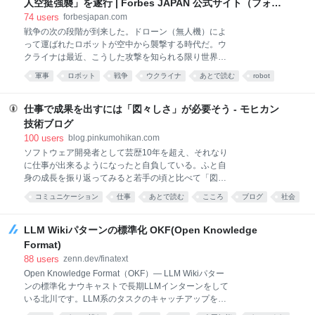
人空挺強襲」を遂行 | Forbes JAPAN 公式サイト（フォー
ビューを行うにあたって、楓さんから「ご自身のnote
ブス ジャパン）
74
users
forbesjapan.com
にも掲載したい」とご提案いただきましたよね。note
戦争の次の段階が到来した。ドローン（無人機）によ
で発信しようと思われた理由や想いがあれば、ぜひ教
って運ばれたロボットが空中から襲撃する時代だ。ウ
えていただけますか？ noteは執筆者の思考やできごと
クライナは最近、こうした攻撃を知られる限り世界で
が深く丁寧に綴られていて、読者の方もそれをじっく
初めて行った。これにより、無人システム同士が連携
り読み込む文化があるイメージがあるので、自分の考
軍事
ロボット
戦争
ウクライナ
あとで読む
robot
して、以前には不可能だったようなさまざまな任務を
えをストレートに伝える場として最適だと感じたから
遂行する新たな可能性が切り開かれた。 別の無人シス
です。 過去に私のnoteが炎上して
テムを運ぶドローンは「マースピアル（有袋）ドロー
仕事で成果を出すには「図々しさ」が必要そう - モヒカン
ン」とも呼ばれ、この戦争以前はコンセプトにとどま
技術ブログ
っていた。米軍は過去30年、この構想をいくどとなく
100
users
blog.pinkumohikan.com
実験してきたものの、実証試験の域を超えることはな
ソフトウェア開発者として芸歴10年を超え、それなり
かった。ウクライナは現在、これを実用化して実戦で
に仕事が出来るようになったと自負している。ふと自
使い始めており、その活用法は運用者の想像次第で無
身の成長を振り返ってみると若手の頃と比べて「図々
限に広がっていると言えるかもしれない。
しさ」のようなもののレベルがかなり上がったように
コミュニケーション
仕事
あとで読む
こころ
ブログ
社会
感じている。それについて言語化してみる。 相手の都
合に遠慮しない 「相手が忙しくて返事が来ない」「依
頼した仕事の進捗が見えない」——よくある話だろ
LLM Wikiパターンの標準化 OKF(Open Knowledge
う。ここで黙って待つのが丁寧だと考える人もいる
Format)
が、成果を出すためにはそれは明確に悪手である。 本
88
users
zenn.dev/finatext
当に他人のせいだとしても、それで自分の仕事が止ま
Open Knowledge Format（OKF）— LLM Wikiパター
るなら止まったままにしておいた責任は自分にある。
ンの標準化 ナウキャストで長期LLMインターンをして
相手への配慮は大事だが、それによって自分の納期や
いる北川です。LLM系のタスクのキャッチアップをす
成果が犠牲になっているのなら、その振る舞いは営利
る中で、最近「OKF」という技術を耳にする機会が増