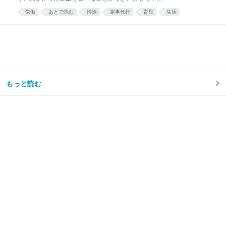
散乱するリビング掃除はほとんどと言っていいほどし
労働
あとで読む
掃除
家事代行
育児
生活
なくなり、トイレ掃除は頻度が半分くらいになった。
え……コスパ良すぎ……🫶🏻 — みず☺︎3y🦖
(@mizu_mom_2) June 24, 2026 せっかくなので、実
際に使ってみた感想や、いろいろな情報をまとめてみ
る。 今思えば もっと早く利用すればよかった。 しか
ない。 シルバー人材センターを利用しようと思った理
由我が家はフルタイム共働き、子どもは年少の男の子
が1人。 毎日時間との戦い。 私は仕事終わりに家事を
もっと読む
楽しくテキパキとできる方ではない。ついだらけてし
まう。 私の難儀なところは、気持ちよくだらけて、家
事のことなど忘れてしまえたらいいのに、 「もう1週
間トイレ掃除してない」 「階段に猫