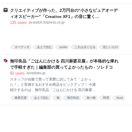
食べ物
food
唐沢むぎこ
中華
みんなで食べる、「旨粉会（うまこかい）」をやりま
した。 真っ赤な小袋に入った粉 大学院生のころ、中国
クリエイティブが作った、2万円台の“小さなピュアオーデ
の東北地方から来た留学生の女の子と仲良くなりまし
ィオスピーカー”「Creative XF1」の音に驚く
た。 彼女は辛い物が大好き。「日本には辛い食べ物が
[Sponsored]
135
users
av.watch.impress.co.jp
ない」と、中国のショッピングサイト「淘宝」（タオ
パオ）で大量に本場中国のフードをお取り寄せしてお
りました。日々、私はそのおこぼれにあずかっていた
のです。 そんな彼女がある日、 はつらつとした唐辛子
キャラの描かれた、真っ赤な小袋をくれました。 なん
オーディオ
あとで読む
audio
これはきになる
欲しいもの
だこれ。すごく辛そう。 「七味唐辛子みたいなもんか
PC
な」と思い、少量カップ麺にかけてみると、 予想だに
無印良品「ごはんにかける 四川麻婆豆腐」が本格的な痺れ
していなか
で手軽すぎた｜編集部の買ってよかったもの - ソレドコ
92
users
soredoko.jp
スタッフが自腹で買って実際に試してみて「よかっ
た！」と実感するおすすめ商品をピックアップ！ 今週
紹介するのは、無印良品「ごはんにかける 四川麻婆豆
腐」。ごはんにかけるだけで、山椒がしっかりきいた
麻婆豆腐
あとで読む
食
無印良品
食べ物
料理
food
本格四川の味が楽しめます。暑くて料理が億劫な日
や、時短ごはんにおすすめです！ ▼買ってよかったも
の2025と先週分はこちら レトルトレベルと思えない
本格派！無印良品 ごはんにかける 四川麻婆豆腐 画像
参照元：Amazon 麻婆豆腐が好きで、お家でもよく作
ります。白ご飯と一緒に食べるのが至福の時間です。