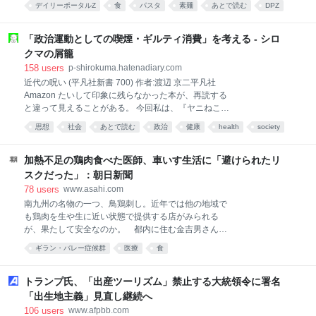
設からは原因の究明と対応策を求められた。ところが
デイリーポータルZ
食
パスタ
素麺
あとで読む
DPZ
ザメを食べる ＞ 個人サイト ＞note 揖保乃糸とは 本能
謝罪と報告に赴いたその場で客先法人理事のひとりが
food
だろうか、夏の暑い時期になると「そうめん」を食べ
大激怒して収拾がつかなくなったというのだ。適切な
たくなる。糸のように細く、雲のように白いそうめん
「政治運動としての喫煙・ギルティ消費」を考える - シロ
対応がなされないなら解約も考える
は夏を代表する、涼を感じることができる食べ物だ。
クマの屑籠
食べると実に美味しい。ツルツルといくらでも食べる
158
users
p-shirokuma.hatenadiary.com
ことができる。 そうめんと言えば「揖保乃糸」 そうめ
近代の呪い (平凡社新書 700) 作者:渡辺 京二平凡社
んと言えば「揖保乃糸」。その存在は誰もが知るもの
Amazon たいして印象に残らなかった本が、再読する
だろう。実は揖保乃糸は一社で作っているものではな
と違って見えることがある。 今回私は、『ヤニねこ』
い。兵庫県手延素麺協同組合の商標だ。前進となる
や『ドカ食いダイスキ！もちづきさん』を思い出しな
「播磨国揖東西両郡素麺営業組合」は明治20年に誕生
思想
社会
あとで読む
政治
健康
health
society
がら上掲新書を再読し、前と違う印象を得た。 衛生化
しているので歴史も古い。 兵庫県手延素麺協同組合 揖
や健康化がもたらすのは、衛生や健康だけなのか
保乃糸の商品はすべて組合員によって製造されてい
（否、そうではない） この『近代の呪い』という本
加熱不足の鶏肉食べた医師、車いす生活に「避けられたリ
る。組
は、そのタイトルどおり近代という時代、近代という
スクだった」：朝日新聞
体制に対してけっこう手厳しい感じの本だ。近代社会
78
users
www.asahi.com
が成立していくことでかえって失われていく個人の自
南九州の名物の一つ、鳥鶏刺し。近年では他の地域で
由、前近代の民衆にとって好ましく、お偉いさんのい
も鶏肉を生や生に近い状態で提供する店がみられる
うことをきかなくても済んだ部分までもが容赦のない
が、果たして安全なのか。 都内に住む金吉男さん
中央集権化や社会契約化によってかき消されていく様
(67)は2023年12月27日朝、自宅で左手に違和感を覚…
子なども批判的に書いている。国民のひとりひとりが
ギラン・バレー症候群
医療
食
近代人になった行く末として、たとえばナショナリズ
ムに基づいた大戦争が起こった一面もあるじゃない
トランプ氏、「出産ツーリズム」禁止する大統領令に署名
か、みたいなことま
「出生地主義」見直し継続へ
106
users
www.afpbb.com