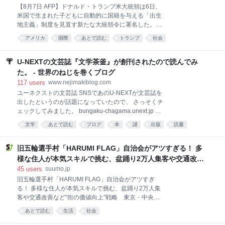
【8月7日 AFP】ドナルド・トランプ米大統領は6日、
米国で生まれた子どもに自動的に国籍を与える「出生
地主義」制度を見直す新たな大統領令に署名した。米
国籍取得を目的とした「出産⁠ツーリズム」を禁じる内​
アメリカ
国際
あとで読む
トランプ
社会
容。 米最高裁は6月30日、トランプ政権の出生地主義
の制限を目指した大統領令を違憲で無効と判断。トッ
ド・ブランシュ米司法長官代行は判決を受け、出産ツ
U-NEXTの文芸誌『文学茶釜』が創刊されたので読んでみ
ーリズムに対する取り締まりを一段と強化する方針を
た。 - 世界のねじを巻くブログ
明らかにしていた。 トランプ氏はホワイトハウスで記
117
users
www.nejimakiblog.com
者団に対し、「彼らのせいで、出生地主義制度はすっ
ユーネクストの文芸誌 SNSであのU-NEXTが文芸誌を
かり茶番になってしまった」と述べ、国籍取得の出産
出したというのが話題になっていたので、 さっそくチ
を目的とした入国を非難した。 最高裁の違憲判断につ
ェックしてみました。 bungaku-chagama.unext.jp 創
いて、「極めて残念」と改めて述べた上で、「これは
刊の挨拶も中の人が見える感じで良い。 ・創刊のご挨
非常に不公平なので調整を行っている」と語った。 ス
文学
あとで読む
ブログ
本
謎
出版
読書
拶 | WEB文芸誌 文学茶釜（何が出るかな） 現実が逼迫
ティーブン・ミラー大統領次席補佐官によると、今回
する一方で、虚構である文学の意義は問われ続けてい
の大統領令では、外国のテロ組織や外国政府のロビー
ます。いや、もはや問われてすらいないのかもしれま
旧五輪選手村「HARUMI FLAG」自治会がアツすぎる！ 多
活動に関与す
せん。20年続く業界の斜陽化は、多くの人々の内にあ
様な住人が本気スキルで挑む、盆踊り2万人集客や交通改善
る「無意味である」という結論を表しているのかもし
など“街の価値向上”戦略 東京・中央区
45
users
suumo.jp
れません。 「文学茶釜（何が出るかな）」は、それぞ
旧五輪選手村「HARUMI FLAG」自治会がアツすぎ
れ固有の想像力を持つ表現者の、自由な創造物を世に
る！ 多様な住人が本気スキルで挑む、盆踊り2万人集
送り出すための場所です。 作品は時に、読む・見る・
客や交通改善など“街の価値向上”戦略 東京・中央区
聞く人の心を搔き乱すような強烈な疑問や、ハレーシ
2026年7月11日・12日の2日間、東京ベイブリッジを
ョンを孕みます。 そんな作品についてのお言葉はぜひ
あとで読む
生活
社会
真正面に望む東京湾岸の絶景スポット「晴海ふ頭公
「読者の言葉」コーナーに、投稿していただけません
園」で、約2万1000人が参加して「晴海ふ頭公園盆踊