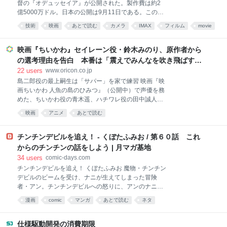
督の『オデュッセイア』が公開された。製作費は約2
億5000万ドル。日本の公開は9月11日である。この映
画には、映画史上「初」の肩書きがひとつ付いてい
技術
映画
あとで読む
カメラ
IMAX
フィルム
movie
る。全編がIMAXフィルムカメラで撮影された、史上最
映画館
解説
世界
初の長編映画だということだ。 ところで、IMAXとい
う技術が衆人の元でデビューしたのは1970年、大阪万
映画『ちいかわ』セイレーン役・鈴木みのり、原作者から
博の富士グループパビリオンだったというのはご存知
の選考理由を告白 本番は「震えでみんなを吹き飛ばす
だろうか。そこで上映された『Tiger Child』が世界初
ぞ」と意気込む
22
users
www.oricon.co.jp
のIMAX作品とされる。つまり半世紀以上前に生まれ
島二郎役の最上嗣生は「サパー」を家で練習 映画『映
た、しかもフィルムという過去の技術が、2026年のい
画ちいかわ 人魚の島のひみつ』（公開中）で声優を務
ま、業界最高額クラスの超大作を丸ごと任されてい
めた、ちいかわ役の青木遥、ハチワレ役の田中誠人、
る。スマホですら8K動画が撮れる時代に、なぜだろう
うさぎ役の小澤亜李、島二郎役の最上嗣生、セイレー
か？ 思えば、「大作を観るならやっぱりIMAXで」と
映画
アニメ
あとで読む
ン役の鈴木みのりのロングインタビューが解禁。最
いう感覚は、もうすっかり定着していると言えるだろ
上、鈴木がそれぞれ役柄の見どころについて語った。
う。話題の大作が公開されれば、IMA
【画像】こわっ!「サパー」する島二郎を赤い目で見つ
チンチンデビルを追え！ - くぼたふみお / 第６０話 これ
めるセイレーン 映画で重要なキャラクターである島二
からのチンチンの話をしよう | 月マガ基地
郎役の最上はアクションシーンについて「セイレーン
34
users
comic-days.com
に聞かせる『サパー』の部分は、そのままいった方が
チンチンデビルを追え！ くぼたふみお 魔物・チンチン
面白いだろうなと思って演じました。水中でぶくぶく
デビルのビームを受け、ナニが生えてしまった冒険
言いながら戦うシーンは、普段なら水中のシーンは口
者・アン。チンチンデビルへの怒りに、アンのナニも
を触ったりしますが、今回はもっと島二郎っぽいのが
イキリたつ！激ヤバ☆ファンタジーコメディ開幕！
いいのかなと思って、家で練習したりしました。いろ
漫画
comic
マンガ
あとで読む
ネタ
んな音も入ってより泡っぽい音になっていたらいいな
と。原作よりもアクションシーンが増えている印象が
仕様駆動開発の消費期限