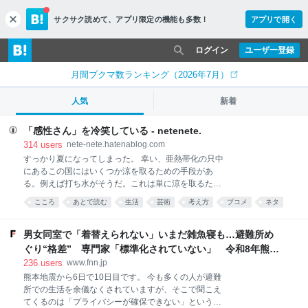
サクサク読めて、
アプリ限定の機能も多数！
アプリで開く
c
l
o
ログイン
ユーザー登録
s
e
月間ブクマ数ランキング（2026年7月）
人気
新着
「感性さん」を冷笑している - netenete.
314
users
nete-nete.hatenablog.com
すっかり夏になってしまった。 幸い、亜熱帯化の只中
にあるこの国にはいくつか涼を取るための手段があ
る。例えば打ち水がそうだ。これは単に涼を取るため
の工夫を超えて、夏の風物詩として日本の夏文化の一
こころ
あとで読む
生活
芸術
考え方
ブコメ
ネタ
部となった。こうした例は他にもある。すだれ、風
文学
鈴、扇子、川床、そして冷笑だ。 私が普段から好んで
使う冷笑語に「感性さん」がある。ここ1年くらいで
男女同室で「着替えられない」いまだ雑魚寝も…避難所め
思いついた概念だ。 感性さんの例を挙げよう。以下は
ぐり“格差” 専門家「標準化されていない」 令和8年熊本
ツイッターで拾った事例だが、特定を避けるために一
地震｜FNNプライムオンライン
236
users
www.fnn.jp
部改変したり伏せ字にしたりしている。特定はやめて
熊本地震から6日で10日目です。 今も多くの人が避難
ほしい。 すごい。 半日で読み切って、そのあとの半日
所での生活を余儀なくされていますが、そこで聞こえ
は茫然とした。 一生忘れられないかもしれない。すべ
てくるのは「プライバシーが確保できない」という声
ての文章を記憶しておきたい。 理解を超越するものに