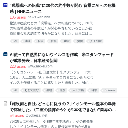
でしょうか。 すでに多く
り大会2026」が開催されました。 主催したのは、公
“現場職への転職”に20代の約半数が関心 背景にAIへの危機
園に隣接する居住人口約1万2000人の巨大な街
感 | NHKニュース
「HARUMI FLAG（晴海フラッグ）」（東京都中央
106
users
news.web.nhk
区）の「HARUMI FLAG自治会」。近隣町内会や地元
物流や建設などの「現場職」への転職について、20代
行政・中央区との連携、併せて交通、美化、防災とい
の転職希望者の半数近くが関心を寄せていることが就
ったさまざまな課題を解決する活動などを行い、
職情報会社の調査で明らかになりました。背景にはデ
HARUMI FLAGのコミュニティ形成に取り組む、20数
スクワークなどの「事務職」がAIに代替される危機感
名で役員を務める住民組織です。盆踊り大会は昨年
AI
就職
転職
仕事
建設
労働
人工知能
があ…
2025年7月に次ぐ2度目の開催。今年は出店数や協賛企
あとで読む
物流
業を増やすなどスケールアップし、
AI使って自然界にないウイルスを作成 米スタンフォード
が成果発表 - 日本経済新聞
223
users
www.nikkei.com
【シリコンバレー=山田遼太郎】米スタンフォード大
は6日、人工知能（AI）を使って自然界にない新たなウ
イルスを作成することに成功したと発表した。AIが生
命の設計図にあたるゲノム（全遺伝情報）の配列全体
AI
あとで読む
生物
自然
人工知能
科学
Science
を設計し、機能を確認できた初の事例という。医療の
経済
進歩につながる一方、バイオ兵器など悪用懸念もあ
る。スタンフォード大などの研究チームが、生成AIの
｢施設側と自社､どっちに従うの？｣イオンモール熊本の爆発
設計を基に、感染症の原因などになる細菌を殺す「フ
で露呈した､《二重の指揮命令》が1本化できない"業界の事
ァージ
情"
54
users
toyokeizai.net
7月28日に発生した「令和8年熊本地震」、その後発生
した「イオンモール熊本」の大規模爆発事故から9日