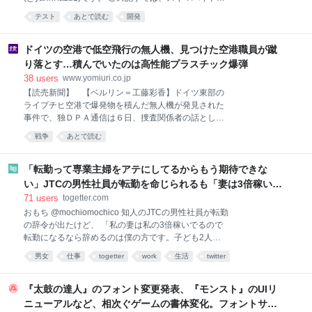
闘能力高くて、バリキ
ービス「タイミー」のバックエンド（Rails API）に
テスト
あとで読む
開発
Datadog Test Impact Analysis（TIA） を導入し、PRご
とのCIフィードバックを大幅に高速化した取り組みに
ついて紹介します。 なお、バックエンドはRailsアプ
ドイツの空港で低空飛行の無人機、見つけた空港職員が蹴
リケーションなので、テストフレームワークは RSpec
り落とす…積んでいたのは高性能プラスチック爆弾
を前提として話を進めます。 サービスが成長してプロ
38
users
www.yomiuri.co.jp
ダクトの機能が増えてくると、テストも当然増えてい
【読売新聞】 【ベルリン＝工藤彩香】ドイツ東部の
きますよね。開発者が増えればPRの数も増え、CIの待
ライプチヒ空港で爆発物を積んだ無人機が発見された
ち時間がボトルネックになってくるのも、割とあるあ
事件で、独ＤＰＡ通信は６日、捜査関係者の話とし
るな課題だと思います。同じような悩みを抱えている
て、爆発物は軍などで使用される高性能のプラスチッ
チームの参考になれば嬉しいです。 背景：膨れ上がる
戦争
あとで読む
ク爆弾だったと報じた。独連邦検察庁は同日の
テストとの戦い タイミーのバックエンドはモジュラー
モノ
「転勤って専業主婦をアテにしてるからもう期待できな
い」JTCの男性社員が転勤を命じられるも「妻は3倍稼いで
るので、それなら辞める」と言ったら、転勤がなくなった
71
users
togetter.com
おもち @mochiomochico 知人のJTCの男性社員が転勤
の辞令が出たけど、 「私の妻は私の3倍稼いでるので
転勤になるなら辞めるのは僕の方です。子ども2人い
るのに妻にフルワンオペさせられるわけないです。」
男女
仕事
togetter
work
生活
twitter
で、転勤がなくなった話を聞いた。 ちなみに本人は超
優秀。 そんな家庭ゴロゴロあるから転勤はもう無理だ
と思う。 x.com/JapanTank/stat… 2026-08-06
『太鼓の達人』のフォント変更発表、『モンスト』のUIリ
20:31:33 ゆな先生 @JapanTank 「なんで今の若者は
ニューアルなど、相次ぐゲームの書体変化。フォントサー