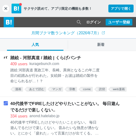
サクサク読めて、
アプリ限定の機能も多数！
アプリで開く
c
l
o
ログイン
ユーザー登録
s
e
月間ブクマ数ランキング（2026年7月）
人気
新着
踏絵 - 河部真道 / 踏絵 | くらげバンチ
409
users
kuragebunch.com
踏絵 河部真道 寛政三年、長崎。異例となるこの年二度
目の絵踏みが行われた。女絵師・お波は踏絵の製作を
命じられるが…！？
漫画
あとで読む
マンガ
宗教
comic
読切
web漫画
絵
人生
40代後半でFIREしたけどやりたいことがない。 毎日遊ん
でるだけで楽しくない..
334
users
anond.hatelabo.jp
40代後半でFIREしたけどやりたいことがない。 毎日
遊んでるだけで楽しくない。 昔みたいな熱意が湧かな
い。とにかく「疲れた」って言葉だけが出てくる。 昔