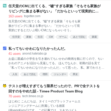
Wii
nintendo
正当な後継者として認められる日まで休むつもりはな
い。 「任天堂はこの男を雇うべきだ！」あわせて読み
任天堂のCMに出てくる、“嘘”すぎる家族「そもそも家族が
たい『ゼルダの伝説 時のオカリナ』のリメイクが正式
リビングに集まる事がない」「だからといって現実的にす
発表 情報は少ないながらリンクの姿が解禁、2026年
るとだいぶ暗いCMになっちゃいそう」
163
users
togetter.com
に発売へ もちろん文字通りの意味ではない。そんな人
任天堂のCMに出てくる、“嘘”すぎる家族「そもそも家
間は男であれ女であれ、どこにも存在しない。この
族がリビングに集まる事がない」「だからといって現
「この男を雇え」という叫びのほとんどは、皮肉や嘲
実的にするとだいぶ暗いCMになっちゃいそう」
笑を込めて使われるものだ。フレームレートが不安定
でシェーダーのコンパイル画面が挟まるような、
任天堂
家族
生活
CM
ゲーム
あとで読む
家庭
Unreal Engineで造られたマリオという概念自体、近
代化に抗い独自の道を切り拓いてきた任天堂という会
私ってちいかわになりたかったんだ。
社
41
users
anond.hatelabo.jp
お盆に親戚の小学生を引き連れてちいかわの映画を観に行くので、ちい
かわのアニメを1話から見返してる。 ほんでなんか、初期の話を見て
「私ってちいかわになりたかったんだ」って思った。 私、家でわりとこ
んなんなんよね。 ナガノさんのアカウントは自分ツッコミくまの頃から
人生
あとで読む
増田
ジェンダー
男女
長らく見てる。グッズ買い漁るみたいなほどではないけど、あたしン家
とかクレヨンしんちゃんとか、そーゆー枠的に長く見続けてる。 「なん
かちいさくてかわいいやつ」が最初に出たとき、こんな風になりたいと
テストが増えすぎてもう限界だったので、PRで全テストを
かは全然思ってなかった。パグさんの方が好きなので、コイツよりパグ
回すのをやめた話 - Timee Product Team Blog
を出せ！と内心思っていたほどだ。 妹はそれみて「こんな風になりた
70
users
tech.timee.co.jp
い」って言って家でたまにちいかわの真似してたけど。笑 ファンがどん
はじめに こんにちは、タイミーのプラットフォームエ
どん増えてって、SNSとか見てて妹みたいな人って多いんだなーとか思
ンジニアリングチームに所属している徳富
ってた。 私はちいさくなくてかわいくないキャラ。どちらかというと戦
(@yannKazu1)です。 この記事では、スキマバイトサ