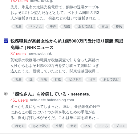
162
users
news.ntv.co.jp
致。やはり高市首相は従来の政府方針をなぞったにす
先月、氷見市の太陽光発電所で、銅線の送電ケーブル
ぎない。 前任者は違った。昨年のあいさつの結びで、
およそ2.2トン盗んだなどとして、ベトナム国籍の男2
石破前首相は「原爆歌人」と呼ばれた正田篠枝の短歌
人が逮捕されました。 窃盗などの疑いで逮捕されたの
を2度繰り返した。 「太き骨は先生ならむ そのそばに
は、いずれもベトナム国籍で、住居不定・無職のゴ バ
小さきあたまの骨 あつまれり」 昨年は原爆投下から
犯罪
ベトナム
事件
窃盗
あとで読む
富山
移民
ン ハイ容疑者（24）と、グエン ロン ボ容疑者（24）
80年の節目。一瞬にして炎に包まれ、息絶えた先生や
です。 警察によりますと2人は、先月16日から18日の
児童らの無念さを読み上げたことで「核の惨禍を繰り
間に、氷見市内の太陽光発電所で2回にわたり、送電
税務職員が高齢女性から約1億5000万円受け取り競艇 懲戒
返すまい」と
用の銅線ケーブルあわせておよそ2.2トンを盗んだ疑い
免職に | NHKニュース
が持たれています。２人は18日に富山市内の駐車場
37
users
news.web.nhk
で、車内に指定金属切断工具である長さおよそ50セン
茨城県の税務署の職員が税務調査で知り合った高齢の
チのケーブルカッター1本を隠し持っていたとして金
女性からおよそ1億5000万円を受け取って競艇につぎ
属盗対策法違反の疑いで逮捕・起訴されていて、取り
込んだうえ、脱税していたとして、関東信越国税局は
調べの中で今回の窃盗の容疑が固まり逮捕したという
懲戒免職の処分にしました。 懲戒免職になったのは…
ことです。 盗まれた銅線は、時価およそ330万円相当
犯罪
謎
司法
行政
ビジネス
日本
あとで読む
で半分はすでに売却されていて、警察は転売目的の犯
行とみて共犯者や余罪を調べています。 正当な理由
「感性さん」を冷笑している - netenete.
461
users
nete-nete.hatenablog.com
すっかり夏になってしまった。 幸い、亜熱帯化の只中
にあるこの国にはいくつか涼を取るための手段があ
る。例えば打ち水がそうだ。これは単に涼を取るため
の工夫を超えて、夏の風物詩として日本の夏文化の一
考え方
あとで読む
生活
芸術
ネタ
こころ
ブコメ
部となった。こうした例は他にもある。すだれ、風
文章
鈴、扇子、川床、そして冷笑だ。 私が普段から好んで