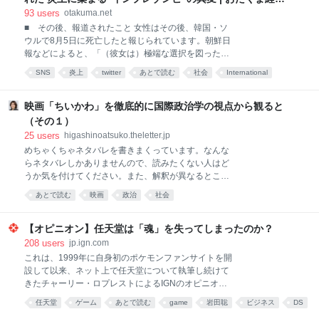
職員（退職
新聞
93
users
otakuma.net
■ その後、報道されたこと 女性はその後、韓国・ソ
ウルで8月5日に死亡したと報じられています。朝鮮日
報などによると、「（彼女は）極端な選択を図った」
とのこと。報道は匿名ですが、複数の情報が一致して
SNS
炎上
twitter
あとで読む
社会
International
いることなどから、同一人物と考えられています。 こ
trouble
Internet
の出来事を受けSNS上では、それ以前に起きていた炎
上や誹謗中傷との関係を指摘する声が出ています。た
映画「ちいかわ」を徹底的に国際政治学の視点から観ると
だし、炎上や個々の投稿と女性の死との因果関係は、
（その１）
現時点では確認されていません。 ■ 謝罪投稿に残っ
25
users
higashinoatsuko.theletter.jp
ていた「見知らぬ批判」 記者がこの件で気になったの
めちゃくちゃネタバレを書きまくっています。なんな
は、女性の謝罪投稿に残されていた、いくつかの返信
らネタバレしかありませんので、読みたくない人はど
でした。 「謝罪するのに（メンバーと）一緒に撮った
うか気を付けてください。また、解釈が異なるところ
画像載せるのは何なん。どこまで承認欲求モンスター
があってもどうか許してください。「そこは違う！」
なの」 8月1日朝に投稿されたこの返信は、約20万
あとで読む
映画
政治
社会
というところがあれば、コメントくださいね。めちゃ
7000回表示されていました。 別のアカウントは、女
くちゃ長いので、何回かに分けて書きます。これは
性の謝罪文を「承認欲求と反省の境界線を突く神投稿
「その１」です。
【オピニオン】任天堂は「魂」を失ってしまったのか？
文」と表現。
208
users
jp.ign.com
これは、1999年に自身初のポケモンファンサイトを開
設して以来、ネット上で任天堂について執筆し続けて
きたチャーリー・ロプレストによるIGNのオピニオン
記事である。彼はニンテンドーDS Liteを最高の任天堂
任天堂
ゲーム
あとで読む
game
岩田聡
ビジネス
DS
ハードと評価しており、クッパ7人衆が再びクッパの