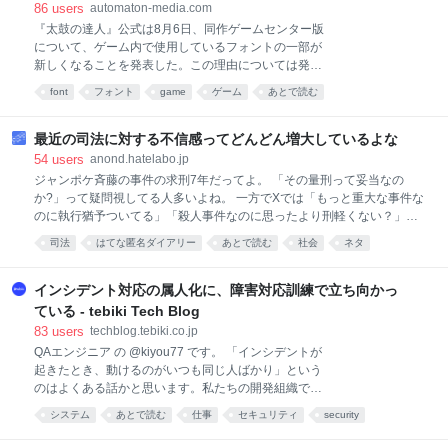
転勤を極度に嫌がるんだ?」 って、当たり前だろ。妻
ビスLETS“大幅値上げ騒動”の影響が、いま表面化か -
86
users
automaton-media.com
も働いて家計を回してるんだから。 転勤してほしけり
AUTOMATON
『太鼓の達人』公式は8月6日、同作ゲームセンター版
ゃ妻の給与損失と将来の昇進機会損失費用全部支払え
について、ゲーム内で使用しているフォントの一部が
よっていう。 2026-08-05 14:46:48
新しくなることを発表した。この理由については発表
されていないものの、一部ではフォントサービス
font
フォント
game
ゲーム
あとで読む
「LETS」の契約改定の影響ではないかとする見方が強
まっている。 「LETS」はMonotype株式会社（旧フォ
ントワークス株式会社）によって提供されているフォ
最近の司法に対する不信感ってどんどん増大しているよな
ントの年間定額制サブスクリプションサービスだ。同
54
users
anond.hatelabo.jp
サービスでは、ゲームへの組み込みを許可するオプシ
ジャンポケ斉藤の事件の求刑7年だってよ。 「その量刑って妥当なの
ョンを当時1ライセンスあたり年間1万1000円で提供し
か?」って疑問視してる人多いよね。 一方でXでは「もっと重大な事件な
ており、多数の作品のゲーム内テキストなどに活用さ
のに執行猶予ついてる」「殺人事件なのに思ったより刑軽くない？」
れてきた。 ところが、Monotypeは2025年9月に「フ
「子供殺しても5年程度かよ」みたいな事例がめっちゃ拡散されてる。
司法
はてな匿名ダイアリー
あとで読む
社会
ネタ
ォントワークス LETS アプリ・ゲーム組込オプショ
いわゆる女割って奴だな。 「罪の重さと刑罰のバランスおかしくな
ン」「フォントワークス LETS軽量化オプション」
い？」「まともな人間が司法を担ってなくない？」って感じてる人がめ
「Monotype LETSゲーム組込みオプション」のオプシ
ちゃくちゃ多い気がする。 それだけじゃなくて、辺野古の問題でも捜査
インシデント対応の属人化に、障害対応訓練で立ち向かっ
ョンライセンス契約の販売・提供
とか逮捕が全く進んでないしな。明らかに普通の民間企業が事件起こし
ている - tebiki Tech Blog
たときと扱いが違う。 外国人による窃盗事件とか薬物所持やらの不起訴
83
users
techblog.tebiki.co.jp
処分とかについても「日本人と外国人で扱い違うんじゃないの?」みた
QAエンジニア の @kiyou77 です。 「インシデントが
いな話がSNSでずっと繰り返されて、もはや定説となってるレベル。
起きたとき、動けるのがいつも同じ人ばかり」という
個々の事例にはそれぞれ事情があるのかもな。それでも、一般の人が司
のはよくある話かと思います。私たちの開発組織で
法に対して「納得できる基準
も、負担が特定のメンバーに偏っている状況が続いて
システム
あとで読む
仕事
セキュリティ
security
いました。 この課題を少しずつ崩していくために、私
たちTebikiでは昨年から 「障害対応訓練」 を実施して