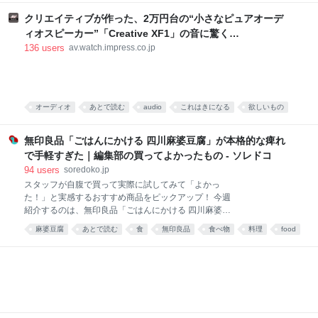
食べ物
food
唐沢むぎこ
中華
みんなで食べる、「旨粉会（うまこかい）」をやりま
した。 真っ赤な小袋に入った粉 大学院生のころ、中国
クリエイティブが作った、2万円台の“小さなピュアオーデ
の東北地方から来た留学生の女の子と仲良くなりまし
ィオスピーカー”「Creative XF1」の音に驚く
た。 彼女は辛い物が大好き。「日本には辛い食べ物が
[Sponsored]
136
users
av.watch.impress.co.jp
ない」と、中国のショッピングサイト「淘宝」（タオ
パオ）で大量に本場中国のフードをお取り寄せしてお
りました。日々、私はそのおこぼれにあずかっていた
のです。 そんな彼女がある日、 はつらつとした唐辛子
キャラの描かれた、真っ赤な小袋をくれました。 なん
オーディオ
あとで読む
audio
これはきになる
欲しいもの
だこれ。すごく辛そう。 「七味唐辛子みたいなもんか
PC
な」と思い、少量カップ麺にかけてみると、 予想だに
無印良品「ごはんにかける 四川麻婆豆腐」が本格的な痺れ
していなか
で手軽すぎた｜編集部の買ってよかったもの - ソレドコ
94
users
soredoko.jp
スタッフが自腹で買って実際に試してみて「よかっ
た！」と実感するおすすめ商品をピックアップ！ 今週
紹介するのは、無印良品「ごはんにかける 四川麻婆豆
腐」。ごはんにかけるだけで、山椒がしっかりきいた
麻婆豆腐
あとで読む
食
無印良品
食べ物
料理
food
本格四川の味が楽しめます。暑くて料理が億劫な日
や、時短ごはんにおすすめです！ ▼買ってよかったも
の2025と先週分はこちら レトルトレベルと思えない
本格派！無印良品 ごはんにかける 四川麻婆豆腐 画像
参照元：Amazon 麻婆豆腐が好きで、お家でもよく作
ります。白ご飯と一緒に食べるのが至福の時間です。
簡単に作れる料理ではありますが、具材を買ってきて