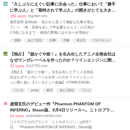
います。およそ半年ごとに、プロダクト別で実施を続
「久しぶりにえぐい記事に出会った」仕事において「勝手
けてきました。直近では、7月にtebiki現場分析チーム
に学ぶ人」と「期待されて学ぶ人」の開きがとても大き
で訓練を行ったところです。 この記事では、私たちが
い、という意見に共感が集まる
189
users
togetter.com
障害対応訓練を行っている理由、企画・運営の流れ、
柴田史郎 @4bata ・良かれと思って無駄な仕事が増え
そして今回の訓練から得た学びや反省についてふりか
ていく ・例「見積を出して申込書をもらう」の工程が
えります。 なぜ障害対応訓練を始めたか まず、私たち
3.5倍になるまで ・個別の業務にはやるべき理由があ
が障害対応訓練を始めた理由から説明させてもらえ
るが、全体としては無駄が増えている ・定量化できな
ば、それは冒頭にも書いた通り 「インシデント対応が
技術
あとで読む
仕事
労働
考え方
マネジメント
い業務を無理に定量化しようとするからでは？ ・どう
属人化していたから」 です。 tebiki現場分析の開発チ
Togetter
こころ
すればいいか、誰か教えて
ームがまだ少人数だった頃は、元か
note.com/4bata/n/n49e02… 2022-01-11 22:56:45
【独占】『超かぐや姫！』を生み出したアニメ企画会社は
「勝手に学ぶ人」と「期待されて学ぶ人」の差が埋め
なぜマンガレーベルを作ったのか？ツインエンジンに聞く
られない｜柴田史郎 ここ1年ぐらい感じていた「学び
狙い【インタビュー前編】 | オタク総研
32
users
0115765.com
に関する格差」の話を書く。 最初にまとめ ・勝手に学
【独占】『超かぐや姫！』を生み出したアニメ企画会
ぶ人は、自分の周囲にある「学びに使えそうな仕事」
社はなぜマンガレーベルを作ったのか？ツインエンジ
を探して自分の仕事にすることを繰り返す ・期待され
ンに聞く狙い【インタビュー前編】 ©TWIN ENGINE
て学ぶ人は、上司と… 1569 users 5889 note（ノー
supported by BANDAI. 株式会社ツインエンジンが手掛
ト）
マンガ
anime
経済
あとで読む
アニメ
けたNetflixオリジナルアニメ映画『超かぐや姫！』は
2026年1月の配信開始後、2月に劇場公開すると異例の
ロングヒットとなり、興行収入27億円、動員134万人
虚淵玄氏のデビュー作『Phantom PHANTOM OF
を記録する話題作となった。 足元ではオリジナル作品
INFERNO』Steam版、9月4日リリースへ。ニトロプラス
『THE RIBBON HERO』の配信がNetflixで控えるなど
の“原点”たるハードボイルドADVがついに - AUTOMATON
54
users
automaton-media.com
アニメシーンで今年大きな注目を集めるツインエンジ
ニトロプラスのブランド「ニトロオリジン」は8月7
ンだが、同社は8月7日、新たなオリジナルIP創出の場
日、『Phantom PHANTOM OF INFERNO』Steam版
として、Webマンガレーベル「ビビビコミック」を創