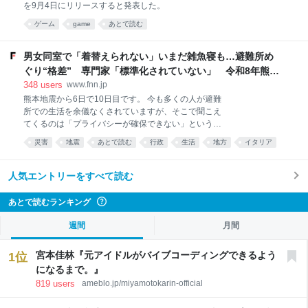
を9月4日にリリースすると発表した。
刊することを明らかにした。 同誌ではローンチ時に31
作品ものオリジナル作品を備え、うち『超かぐや
ゲーム
game
あとで読む
姫！』からはスピンオフマンガの連載もスタート。創
男女同室で「着替えられない」いまだ雑魚寝も…避難所め
ぐり“格差” 専門家「標準化されていない」 令和8年熊本
地震｜FNNプライムオンライン
348
users
www.fnn.jp
熊本地震から6日で10日目です。 今も多くの人が避難
所での生活を余儀なくされていますが、そこで聞こえ
てくるのは「プライバシーが確保できない」という声
です。 避難所を巡っては、海外ではプライバシーに配
災害
地震
あとで読む
行政
生活
地方
イタリア
慮した環境づくりが進んでいます。 日本との違いはど
男女
社会
熊本
こにあるのでしょうか。 6日、熊本・八代市で観測史
上最高となる39.0度を記録した被災地・熊本。 台風13
人気エントリーをすべて読む
号に備え、ブルーシートを配布する男性は汗をにじま
せながら作業にあたっていました。 そんな中、震度7
あとで読むランキング
?
を記録した宇城市の避難所では6日、様々な情報を共
有できる「デジタルサイネージ」が設置されたもの
週間
月間
の、被災者たちはいまだに「雑魚寝」やソファでの生
活を強いられていて、パーティションもなく、プライ
宮本佳林『元アイドルがバイブコーディングできるよう
1
位
バシーは守られていません。 この避難所に身を寄せる
になるまで。』
人たちに率直な思いを伺うと、“雑魚寝は体が痛くな
819
users
ameblo.jp/miyamotokarin-official
る”“プライバシーへの配慮は十分ではない”という声が
多く聞か