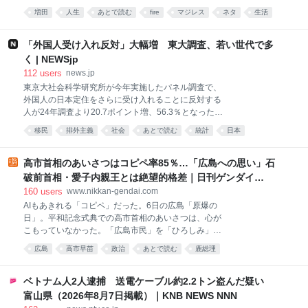
に戻って遊びまくりたい。 俺は何のために生きてるの
増田
人生
あとで読む
fire
マジレス
ネタ
生活
か分からない。
心理
「外国人受け入れ反対」大幅増 東大調査、若い世代で多
く | NEWSjp
112
users
news.jp
東京大社会科学研究所が今年実施したパネル調査で、
外国人の日本定住をさらに受け入れることに反対する
人が24年調査より20.7ポイント増、56.3％となったこ
とが7日、分かった。若い世代で増加幅が大きく、
移民
排外主義
社会
あとで読む
統計
日本
「日本社会には希望がない」という認識を持つ人ほど
反対に転じていた。 同研究所の有田伸教授は増加要因
について「外国人の受け入れに関するネガティブな議
高市首相のあいさつはコピペ率85％…「広島への思い」石
論に触れる機会が増え、社会に対する不安や不満に後
破前首相・愛子内親王とは絶望的格差｜日刊ゲンダイ
押しされる形で反対意識が強まったのではないか」と
DIGITAL
160
users
www.nikkan-gendai.com
している。 調査は抽出した対象者にライフスタイルの
AIもあきれる「コピペ」だった。6日の広島「原爆の
変化などを継続的に尋ねるもので、今年は約3800人か
日」。平和記念式典での高市首相のあいさつは、心が
ら有効回答を得た。外国人受け入れに関する質問は2
こもっていなかった。「広島市民」を「ひろしみ」と
年に1回程度設けている。
噛んだだけじゃない。相変わらずの定型文を読み上げ
広島
高市早苗
政治
あとで読む
鹿総理
たからだ。 高市首相が「政治の師」と仰ぐ安倍元首相
のあいさつも在任中はほぼコピペ。AIに2人のあいさつ
を比較させると、類似性は「85％」と判定した。〈唯
ベトナム人2人逮捕 送電ケーブル約2.2トン盗んだ疑い
一の戦争被爆国として「核兵器のない世界」の実現に
富山県（2026年8月7日掲載）｜KNB NEWS NNN
向け〉〈「非核三原則」を堅持〉との表現は完全一