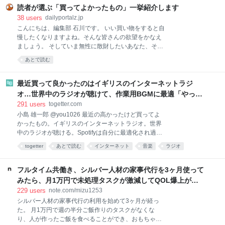
調理するのは、面倒くさい。特に夏は外出するのも調
読者が選ぶ「買ってよかったもの」一挙紹介します
理するのも暑くて億劫。そんなときでも、手軽に本格
38
users
dailyportalz.jp
麻婆豆腐が味わえるのがこちらの商品です。 熱湯で約
こんにちは、編集部 石川です。 いい買い物をすると自
4〜5分あたためて（電子レンジであたためる場合は
慢したくなりますよね。そんな皆さんの欲望をかなえ
500Wで約2分）、ご飯にかけるだけ。初めて食べたと
ましょう。 そしていま無性に散財したいあなた、そん
きは、正
なあなたの欲望も同時にかなえましょう。 いまや資本
あとで読む
主義の手先となった我々人類にもたらされる癒しのひ
ととき、それがこのコーナー「読者の買ってよかった
もの」です。 ただいまAmazonが7/13(月)いっぱいま
最近買って良かったのはイギリスのインターネットラジ
で、プライムデーの大型セール中（現在は先行セー
オ…世界中のラジオが聴けて、作業用BGMに最適「やっぱ
ル）なので、琴線に触れた方はどしどしお買い求めく
り物理的な機械」「この質感で鎮座してくれるのがいい」
291
users
togetter.com
ださい。 ※このページのリンクからご購入いただくと
小島 雄一郎 @you1026 最近の高かったけど買ってよ
一部収益がサイトに還元され運営費になります。あり
かったもの。イギリスのインターネットラジオ。世界
がとうございます！
中のラジオが聴ける。Spotifyは自分に最適化され過ぎ
ていて、新しい発見が少ない。世界のラジオ聴いてる
togetter
あとで読む
インターネット
音楽
ラジオ
と、その国の雰囲気とかと一緒に音楽が流れてくる。
ガジェット
家電
BGM
ネット
イギリス
作業用BGMに最適。似たアプリはあるけど、やっぱり
こっちがいい。 pic.x.com/Qf4rbfrpij 2026-06-28
フルタイム共働き、シルバー人材の家事代行を3ヶ月使って
10:48:11
みたら、月1万円で未処理タスクが激減してQOL爆上がり
した話。｜みず
229
users
note.com/mizu1253
シルバー人材の家事代行の利用を始めて3ヶ月が経っ
た。 月1万円で週の半分ご飯作りのタスクがなくな
り、人が作ったご飯を食べることができ、おもちゃが