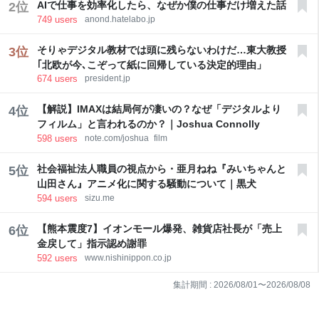
AIで仕事を効率化したら、なぜか僕の仕事だけ増えた話
2
位
749
users
anond.hatelabo.jp
そりゃデジタル教材では頭に残らないわけだ…東大教授
3
位
｢北欧が今､こぞって紙に回帰している決定的理由」
674
users
president.jp
【解説】IMAXは結局何が凄いの？なぜ「デジタルより
4
位
フィルム」と言われるのか？｜Joshua Connolly
598
users
note.com/joshua_film
社会福祉法人職員の視点から・亜月ねね『みいちゃんと
5
位
山田さん』アニメ化に関する騒動について｜黒犬
594
users
sizu.me
【熊本震度7】イオンモール爆発、雑貨店社長が「売上
6
位
金戻して」指示認め謝罪
592
users
www.nishinippon.co.jp
集計期間 :
2026/08/01
〜
2026/08/08