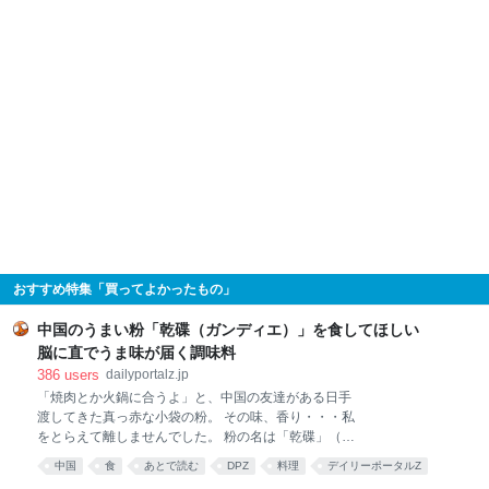
おすすめ特集「買ってよかったもの」
中国のうまい粉「乾碟（ガンディエ）」を食してほしい
脳に直でうま味が届く調味料
386
users
dailyportalz.jp
「焼肉とか火鍋に合うよ」と、中国の友達がある日手
渡してきた真っ赤な小袋の粉。 その味、香り・・・私
をとらえて離しませんでした。 粉の名は「乾碟」（ガ
ンディエ）。唐辛子や花椒、ピーナッツの粉を調合し
中国
食
あとで読む
DPZ
料理
デイリーポータルZ
た、脳に直でうま味が届く調味料です。 そんな乾碟を