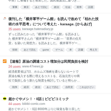
中央）に整備すると発表した。国民保護法に基づき指
定する緊急一時避難施設より安全に避難できる施設と
軍事
東京
あとで読む
政治
社会
戦争
話題
して改修工事を今後進める。都営地下鉄・麻布十番駅
に併設する防災倉庫に次いで2例目となる。都の外郭
団体が運営する八重洲駐車場は、東京駅前の八重洲通
復刊した「横井軍平ゲーム館」を読んで改めて「枯れた技
りの地下約2〜11メートルにある2層構造の駐車場で広
術の水平思考」について考えた - karaage. [からあげ]
さは延べ
35
users
karaage.hatenadiary.jp
ずっと読みたかった『横井軍平ゲーム館』を読みまし
た 横井軍平さんの『横井軍平ゲーム館 ―「世界の任天
堂」を築いた発想力』を読みました。 横井軍平ゲーム
館: 「世界の任天堂」を築いた発想力 (ちくま文庫 よ
技術
あとで読む
game
ゲーム
本
読書
考え方
29-1) 作者:横井 軍平,牧野 武文筑摩書房Amazon この
本、実はかなり昔から読みたかった本です。一時期は
プレミアがついて数万円になっていて、さすがに手が
【速報】原油の調達コスト増加分は民間負担を検討
出ませんでした。2018年に横井軍平さんの記事を書い
24
users
www.47news.jp
たときも、図書館で見つけた別の伝記を読んでいまし
経済産業省は7日、ホルムズ海峡を通らないルートで
た。 その後、ちくま文庫から復刊されて手頃な価格で
原油を輸入する際に増えるコストを、石油元売りや商
買えるようになっていたことを、ナル先生の投稿で知
社で負担し合う新たな制度を検討していると明らかに
りました。見た瞬間、電光石火で購入。電子書籍は見
した。調達先の多角化が狙い。
戦争
経済
政治
あとで読む
自民党
これはひどい
当たらなかったので、久しぶりに紙の本を買いまし
た。 「横井軍平 ゲーム館」はオススメです。成り上が
りストーリーがヤバい https://t.co/ZuGZt7O1Zu— Null-
超かぐやメシ！・0話 | ビビビコミック
Cod
44
users
bibibi-comic.com
超かぐやメシ！・0話 8000年ぶりに味覚を取り戻した