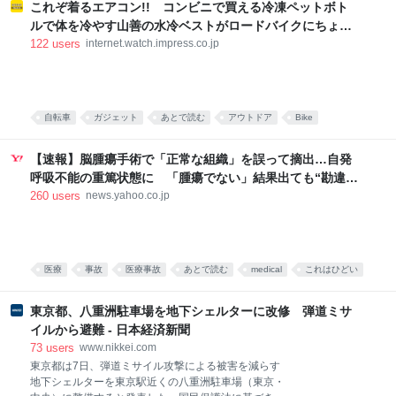
使う冷笑語に「感性さん」がある。ここ1年くらいで
これぞ着るエアコン!! コンビニで買える冷凍ペットボト
思いついた概念だ。 感性さんの例を挙げよう。以下は
ルで体を冷やす山善の水冷ベストがロードバイクにちょう
ツイッターで拾った事例だが、特定を避けるために一
どいい【ぼっち・ざ・ろーど！その14】【空いた時間でな
122
users
internet.watch.impress.co.jp
部改変したり伏せ字にしたりしている。特定はやめて
にしてる？】
ほしい。 すごい。 半日で読み切って、そのあとの半日
は茫然とした。 一生忘れられないかもしれない。すべ
ての文章を記憶しておきたい。 理解を超越するものに
出逢った。名付けられない涙がでた。 すごい。 みん
自転車
ガジェット
あとで読む
アウトドア
Bike
な、この本すごいよ。 ぜったい読んで。 〇〇（作家
ファッション
生活
名）という人が面白そうだと気楽に本屋に寄って、芥
【速報】脳腫瘍手術で「正常な組織」を誤って摘出…自発
川賞候補だったんだ
呼吸不能の重篤状態に 「腫瘍でない」結果出ても“勘違
い”で摘出継続 通常の生活送っていた患者が手足も動か
260
users
news.yahoo.co.jp
ず 京大病院（MBSニュース） - Yahoo!ニュース
医療
事故
医療事故
あとで読む
medical
これはひどい
東京都、八重洲駐車場を地下シェルターに改修 弾道ミサ
イルから避難 - 日本経済新聞
73
users
www.nikkei.com
東京都は7日、弾道ミサイル攻撃による被害を減らす
地下シェルターを東京駅近くの八重洲駐車場（東京・