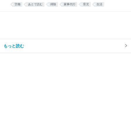
散乱するリビング掃除はほとんどと言っていいほどし
労働
あとで読む
掃除
家事代行
育児
生活
なくなり、トイレ掃除は頻度が半分くらいになった。
え……コスパ良すぎ……🫶🏻 — みず☺︎3y🦖
(@mizu_mom_2) June 24, 2026 せっかくなので、実
際に使ってみた感想や、いろいろな情報をまとめてみ
る。 今思えば もっと早く利用すればよかった。 しか
ない。 シルバー人材センターを利用しようと思った理
由我が家はフルタイム共働き、子どもは年少の男の子
が1人。 毎日時間との戦い。 私は仕事終わりに家事を
もっと読む
楽しくテキパキとできる方ではない。ついだらけてし
まう。 私の難儀なところは、気持ちよくだらけて、家
事のことなど忘れてしまえたらいいのに、 「もう1週
間トイレ掃除してない」 「階段に猫