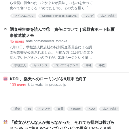
ら最初に何食べたい？かぐやが美味しいものを食べて
食べて食べまくる！“めでたし"の、その先を描く『超
かぐや姫！』公式スピンオフグルメコメディ。
ツインエンジン
Cosmic_Princess_Kaguya!
マンガ
あとで読む
漫画
超かぐやメシ!
調査報告書を読んで① 責任について｜辺野古ボート転覆
事故遺族メモ
45
users
note.com/beloved_tomoka
7月31日、学校法人同志社の特別調査委員会による調
査報告書が公表されました。 可能な方にはぜひ全文を
読んでいただきたいのですが、218ページという量
と、記号化された人名のため、実際に読もうとする
学校法人
ガバナンス
コンプライアンス
沖縄
事故
と、皆様苦労されるかと思います。 今回の記事から、
あとで読む
この報告書について考えたことを書いていきます。 3
回に分ける予定で、1回目は、報道各社を通じたコメ
KDDI、楽天へのローミングを9月末で終了
ントでも触れた「責任」についてです。 この調査は、
109
users
k-tai.watch.impress.co.jp
強制力のない任意の調査としては、丁寧に調査がされ
たものという印象です。 そして報告書は、学校法人同
志社に「明らかに安全配慮義務違反があった」と認定
しました。 ・事前調査を行う義務。 ・安全性を確保し
通信
au
インフラ
楽天
network
KDDI
あとで読む
た計画を策定し、実施する義務。 ・生徒と保護者への
説明義務。 その3つすべてへの違反です。 その上で、
楽天モバイル
mobile
携帯電話
この報告書の冒頭には、こう書かれています。 本調査
「彼女がどんな人か知らなかった」それでも批判は投げら
は、学校法人同志社及び同志社国際高校の役員及び教
れた 炎上に集まる“インプレゾンビ”の異変 | おたくま経済