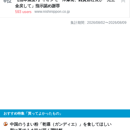
6
位
金戻して」指示認め謝罪
593
users
www.nishinippon.co.jp
集計期間 :
2026/08/02
〜
2026/08/09
おすすめ特集「買ってよかったもの」
中国のうまい粉「乾碟（ガンディエ）」を食してほしい