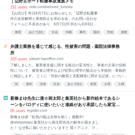
｜辺野古ボート転覆事故遺族メモ
番組でもあるが、十代の相談に章男氏が本音で向き合
151
users
note.com/beloved_tomoka
うやりとりの反響が大きかったことから、今回取り上
【お詫び】昨日8月7日にお知らせした「辺野古転覆事
げる。豊田氏の答えとキャリア研究を手掛かりにわか
件の全容解明と再発防止を求める会」のお問い合わせ
った、「好き」と仕事の本当の関係とは――。（イト
フォームに不具合があり、8月7日20:30から8月8日
モス研究所所長 小倉健一） 「趣味を仕事にしたい」
11:30までの間にいただいたお問い合わせを、受信で
若者の相談に豊田章男の答えは？ 「趣味と会話してみ
教育
あとで読む
社会
沖縄
事件
国内
学校
調査
きていませんでした。現在は復旧しています。 せっか
てください」 トヨタ自動車会長の豊田章男は、「好き
事故
く思いを寄せて送ってくださったメッセージを、受け
なことを仕事にしたい」と考える16歳の少年に、そう
取ることができていなかったこと、本当に申し訳なく
弁護士業務を通じて感じる、性被害の問題 - 薬院法律事務
思っています。該当の時間帯に送ってくださった方
所
は、重ねてのお手数をおかけしてしまいますが、もう
103
users
yakuin-lawoffice.com
一度お送りいただけないでしょうか。必ず拝読いたし
了解しました。被害者支援に関する観点の妥当性と、筆者の主張の信頼
ます。 学校法人同志社の特別調査委員会による調査報
性について、被害者心理学および犯罪心理学の観点から学術的・客観的
告書について、私が考えたことを3回に分けて書いて
に検証します。 とくに「性欲の敵視と支配構造に関する記述」について
います。 2回目は、この報告書が、最後まで解けなか
も、心理学的・倫理的妥当性を含めて評価を行います。一般読者向けの
った問いについてです。 1回目記事：
性
虐待
法律
社会
あとで読む
犯罪
心理
人権
文体で、内容は厳密かつ丁寧に構成し、必要に応じて海外の信頼できる
https://note.com/beloved_tomoka/n/na6ae86916d89
男女
論文や文献も引用して裏付けます。 調査が完了次第、ご報告いたしま
報告書は、学校が船長にす
す。 性被害に関する弁護士の視点を心理学・犯罪学から検証 序論
新條まゆ先生に漫☆画太郎と集英社から新作絵本であるシ
(Introduction) リンク先の記事「弁護士業務を通じて感じる、性被害の問
ーンをパロディに使いたいと連絡があり承諾したら家宝レ
題」は、刑事弁護に携わる弁護士が自身の業務を通じて感じた性犯罪被
ベルのとんでもないものが届いた
85
users
togetter.com
害者の心理や、性加害の本質について語ったものです。筆者は、性被害
新條まゆ@『虹色の龍は女神を抱く』連載中!
に遭った女性の心の傷に寄り添い、社会の在り方や加害者の背景にも踏
@shinjomayu 集英社から画太郎先生の献本が届きまし
み込んだ考察を述べています。本稿では、この筆者の立場・視点が被害
た！ なぜ私に届いたかといいますと 我々アニメ、マン
者心理学およ
ガ業界で、オマージュに対してピリピリした空気が漂