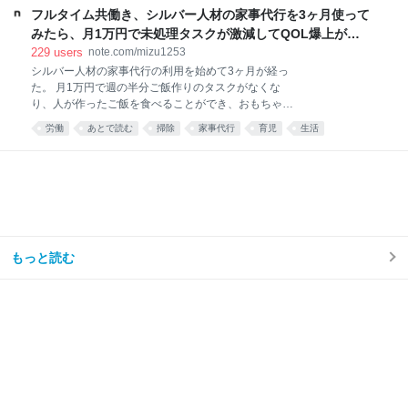
こっちがいい。 pic.x.com/Qf4rbfrpij 2026-06-28
フルタイム共働き、シルバー人材の家事代行を3ヶ月使って
10:48:11
みたら、月1万円で未処理タスクが激減してQOL爆上がり
した話。｜みず
229
users
note.com/mizu1253
シルバー人材の家事代行の利用を始めて3ヶ月が経っ
た。 月1万円で週の半分ご飯作りのタスクがなくな
り、人が作ったご飯を食べることができ、おもちゃが
散乱するリビング掃除はほとんどと言っていいほどし
労働
あとで読む
掃除
家事代行
育児
生活
なくなり、トイレ掃除は頻度が半分くらいになった。
え……コスパ良すぎ……🫶🏻 — みず☺︎3y🦖
(@mizu_mom_2) June 24, 2026 せっかくなので、実
際に使ってみた感想や、いろいろな情報をまとめてみ
る。 今思えば もっと早く利用すればよかった。 しか
ない。 シルバー人材センターを利用しようと思った理
由我が家はフルタイム共働き、子どもは年少の男の子
が1人。 毎日時間との戦い。 私は仕事終わりに家事を
もっと読む
楽しくテキパキとできる方ではない。ついだらけてし
まう。 私の難儀なところは、気持ちよくだらけて、家
事のことなど忘れてしまえたらいいのに、 「もう1週
間トイレ掃除してない」 「階段に猫