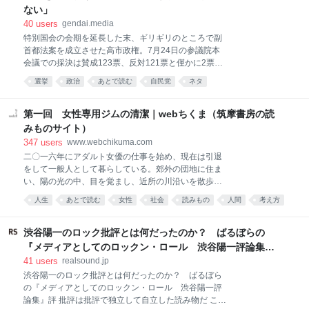
自の説明を示しており、VulnCheckの観測と正面から
ない」
対立しています。ここでは関連する情報をまとめま
40
users
gendai.media
す。 どんな脆弱性が確認されたの? Zbtlinkは
特別国会の会期を延長した末、ギリギリのところで副
Shenzhen Zhibotong Electronicsのブランドで、ルー
首都法案を成立させた高市政権。7月24日の参議院本
タを製造し世界各地への販売向けにホワイトレーベル
会議での採決は賛成123票、反対121票と僅かに2票差
供給している中国のメーカーである。対象機種には、
だった。 参議院の定数は248で、れいわ新選組の山本
SIMカードを2枚搭載する5G対応のCPEも含まれる。
選挙
政治
あとで読む
自民党
ネタ
太郎氏が体調問題を理由に今年1月に議員辞職をした
(出典: 3)CNETの取材に対しVulnChe
ことから、欠員が１となっている。24日の採決では、
議長を務める関口昌一氏を除くと、他に2人の欠席者
第一回 女性専用ジムの清潔｜webちくま（筑摩書房の読
がいた。1人は盲腸で入院中だった高橋克法議員（自
みものサイト）
民党）で、もう1人が自民党の山崎正昭議員（84歳）
347
users
www.webchikuma.com
だった。 前編記事『「国会欠席率」驚異の84％の参議
二〇一六年にアダルト女優の仕事を始め、現在は引退
院議員がいた…！本会議31回で出席わずか５回、”国会
をして一般人として暮らしている。郊外の団地に住ま
の欠席王”と呼ばれる「自民党の重鎮」の呆れた言い
い、陽の光の中、目を覚まし、近所の川沿いを散歩
分』より続く。 本人は「至って健康だ」と語っていた
し、ピラティスのジムに通い、秋刀魚を買って焼き、
山崎氏は当選6回。2013年8月から2016年7月まで約3
人生
あとで読む
女性
社会
読みもの
人間
考え方
小津安二郎やエドワード・ヤンなど敬愛する監督の作
年間にわたり参議院議長も務めた重鎮だ。 その山崎氏
ジャンプ
ジェンダー
人
品を夜な夜な観る。友人の店に偶に立ち、誰でもない
だが、この特別国会は24日の本会議のみなら
誰かとして人と語らい、「元AV女優」の肩書きで世に
渋谷陽一のロック批評とは何だったのか？ ばるぼらの
出ることに逡巡し何年も完成しない小説と向き合う
『メディアとしてのロックン・ロール 渋谷陽一評論集』
日々。底を尽きる貯金、三〇代の健康、映画監督の夢
評
41
users
realsound.jp
を手放していく過程、時折眩しく思えるAV業界とそこ
渋谷陽一のロック批評とは何だったのか？ ばるぼら
で働きつづける女性たちの姿、いまさらできない就
の『メディアとしてのロックン・ロール 渋谷陽一評
職、どんどん地元へ帰るか結婚するかの二択へ収まっ
論集』評 批評は批評で独立して自立した読み物だ これ
ていく同年代の女性たち、半端な立ち位置、それでも