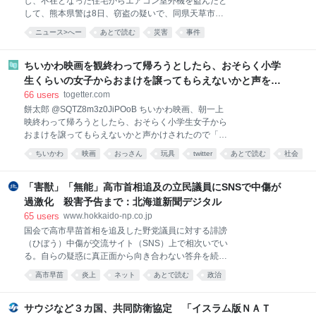
し、不在となった住宅からエアコン室外機を盗んだと
生成するシステムを作った。鍵盤を備えたMoogは
して、熊本県警は8日、窃盗の疑いで、同県天草市の
無職、森田和伸容疑者（47）を逮捕した。県警は地震
ニュース>へー
あとで読む
災害
事件
に便乗した可能性があるとして、注意を呼びかけてい
る。 逮捕容疑は7月30日午後11時ごろ～同31日午後9
時半ごろの間、上天草市の住宅から時価3万円相当の
ちいかわ映画を観終わって帰ろうとしたら、おそらく小学
室外機を盗んだとしている。 住民は同28日の地震発生
生くらいの女子からおまけを譲ってもらえないかと声をか
後、近隣の店舗駐車場で車中泊避難。同31日に帰宅し
けられたが、おっさんはこのように返答しました
66
users
togetter.com
て被害に気付いた。
餅太郎 @SQTZ8m3z0JiPOoB ちいかわ映画、朝一上
映終わって帰ろうとしたら、おそらく小学生女子から
おまけを譲ってもらえないかと声かけされたので「こ
んな時間に一人でちいかわ見に来るようなおっさんは
ちいかわ
映画
おっさん
玩具
twitter
あとで読む
社会
ほぼ異常者だから関わらないように気をつけて」と返
答した 2026-08-08 10:54:16
「害獣」「無能」高市首相追及の立民議員にSNSで中傷が
過激化 殺害予告まで：北海道新聞デジタル
65
users
www.hokkaido-np.co.jp
国会で高市早苗首相を追及した野党議員に対する誹謗
（ひぼう）中傷が交流サイト（SNS）上で相次いでい
る。自らの疑惑に真正面から向き合わない答弁を続け
る首相に詰め寄っているにもかかわらず、野党議員が
高市早苗
炎上
ネット
あとで読む
政治
集中砲火を浴びる様相だ。首相の支持者らがSNSで拡
散されやすい過激な言葉を使っているためとみられ、
政権監視という本来の役割を否定された野党議員は
サウジなど３カ国、共同防衛協定 「イスラム版ＮＡＴ