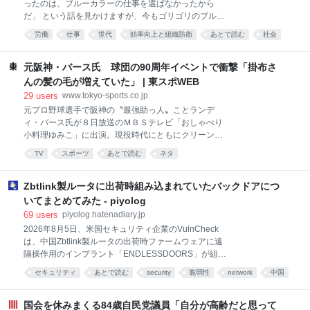
ったのは、ブルーカラーの仕事を選ばなかったから
対する不安だけは年齢とともに増えている。その不安
だ」 という話を見かけますが、今もゴリゴリのブルー
を消すための酒にまで金を払わねばならない。 そし
カラーで週6勤務している福祉系インフラ土方の私か
て、もっと始末が悪いのは、酔っているときでさえ不
労働
仕事
世代
効率向上と組織防衛
あとで読む
社会
らすると、 マジで何言ってんだこいつ、ですね。 氷河
安から逃れられないことである。 「あのとき、ああし
期世代が全員、冷暖房の効いたオフィスでスーツを着
ていれば」 「自分たちは本当はもっとできたはずだ」
る仕事だけを待っていたとでも思っているのでしょう
元阪神・バース氏 球団の90周年イベントで衝撃「掛布さ
「悪かったのは自分で
か。 身体を使う仕事へ行った人間なんて、いくらでも
んの髪の毛が増えていた」 | 東スポWEB
います。 見えていないだけです。 建設へ行った。 物
29
users
www.tokyo-sports.co.jp
流へ行った。 工場へ行った。 介護へ行った。 警備へ
元プロ野球選手で阪神の〝最強助っ人〟ことランデ
行った。 非正規でも何でも、とにかく食うために働い
ィ・バース氏が８日放送のＭＢＳテレビ「おしゃべり
た。 そしてそこで、低賃金、長時間労働、使い捨てに
小料理ゆみこ」に出演。現役時代にともにクリーンア
近い働かせ方に、死にものぐるいで耐えてきた人たち
ップを担った掛布雅之氏、岡田彰布氏の裏話を披露し
がいる。 それを今になって、 「仕事はあった」 「選
TV
スポーツ
あとで読む
ネタ
た。 大の虎党として知られるＭＣの有働由美子から、
ばなければ働けた」 と言う。 生きるためなら、どんな
今のタイガースの印象を聞かれたバース氏は「今のタ
賃金でも、どんな労働時間でも、どんな扱いで
イガースの選手はみんなスピードがある。掛布さんも
Zbtlink製ルータに出荷時組み込まれていたバックドアにつ
岡田さんもみんな遅かった」と指摘。「その代わりに
いてまとめてみた - piyolog
私たちはホームランを打った」と付け加え、ニッコリ
69
users
piyolog.hatenadiary.jp
と笑った。 有働が「３人は仲良しやったんですか？」
2026年8月5日、米国セキュリティ企業のVulnCheck
と質問すると、バース氏は「阪神タイガース９０周年
は、中国Zbtlink製ルータの出荷時ファームウェアに遠
のイベントに呼ばれて久しぶりに来日してビックリし
隔操作用のインプラント「ENDLESSDOORS」が組み
たのが、掛布さんの髪の毛が増えていたんだよ。それ
込まれていたとする調査結果を公開しました。対象の
に一番驚いたんだ」とニヤリ。 それに爆笑した有働が
セキュリティ
あとで読む
security
脆弱性
network
中国
実装は外部から侵害を受けて仕込まれたものではな
「そうね。掛布さんね。みんなちょっと年を召されて
く、出荷された時点からベンダ自身によって組み込ま
ね。確かにね…」とバツが悪そうに応じると、バース
れていたとされています。Zbtlinkはこの指摘に対し独
国会を休みまくる84歳自民党議員「自分が高齢だと思って
氏は「でも、岡田さんは髪の毛