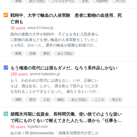
漫画
あとで読む
アニメとゲーム
文化
Togetter
マンガ
ってしまった残念な昨今、 めちゃくちゃ気を使ってく
イラスト
れた集英社と画太郎先生が ご丁寧にとあるシーンのパ
ロディを許可していただきたいとのご連絡がありまし
戦時中、大学で輸血の人体実験 患者に動物の血使用、死
た！ 私はもう、光栄で光栄で、もしも本になったら 棺
亡例も
桶に入れてもらうアイテムにしたいと考えてました。
36
users
www.47news.jp
ってことで、迷うことなくOKを出させていただいたわ
国内の複数の大学が戦時中、子どもを含む入院患者ら
け ですが、そしたら後日ですね… とんでもないものが
に動物の血液などを使い輸血の人体実験をしていたこ
届いたわけですよ！！！ ご覧くださいよ、３枚
とが8日、分かった。通常の輸血が困難な戦場での応
目！！！！ こんな画太郎先生の絵を見たことあります
用を意図した実験が多く、死者も出ていた。戦争と医
か？ 「綺麗な顔してるだろ。嘘みたいだろ。画太郎先
医療
生物
歴史
あとで読む
学の問題に詳しい吉中丈志・京都大医学部臨床教授
生作画なんだぜ。それで」 ってわけで、このめでたい
は、実験は治療法開発の側面があったとしつつ「戦争
令和８年８月８日に 皆様にもこの素晴らしさをお裾分
遂行への協力で、非倫理的な人体実験のハードルが下
もう俺達の世代には酒もダメだ、なろう系作品しかない
がっていたと考えられる」と指摘する。 京都府立医
189
users
anond.hatelabo.jp
大、九州帝国大（現九州大）、熊本医大（現熊本大）
もう、われわれの世代には酒もない。いや、正確にい
が実施。採血から時間を置いた「保存血」、血液型の
えば、酒はある。しかし、酒を飲んで昔のように人生
異なる「異型血（不適合血）」、動物由来の「異種
を忘れることができなくなった。 歳をとるというの
血」を注入していた。 1937年の日中戦争開始前から
は、妙なものである。 若いころには、酒を飲めば翌朝
増田
世代
人生
物語
あとで読む
こころ
考え方
太平洋戦争期までの実験の論文が、当時の医学誌など
には多少の二日酔いを残しながらも、それで済んだ。
に掲載されていることを吉中氏と共同通信が確認し
それが四十を越すころになると、酒は翌日の身体に借
た。 熊本医大では、脳の手術を受けウマの保存血を輸
金を残すようになる。飲んでいるあいだは愉快でも、
就職氷河期に低賃金、長時間労働、使い捨てのような扱い
血された男性が、その後死亡。骨髄炎で転院してきた
翌朝になると、その愉快さの利子まで取り立てられ
で死にものぐるいで耐えてきた人たち…後から「仕事を選
9歳男児は、21日間保存した血漿
る。 しかも酒は高くなった。 氷河期世代のITエンジニ
んでいたからだ」と本人の選択の問題に書き換えるのはあ
93
users
togetter.com
アにとって、酒代というのは、若いころのような小銭
まりに短絡的という話
あの佐々岡 @anosasaoka 「就職氷河期世代が苦しか
ではない。給料が特別に増えたわけでもなく、将来に