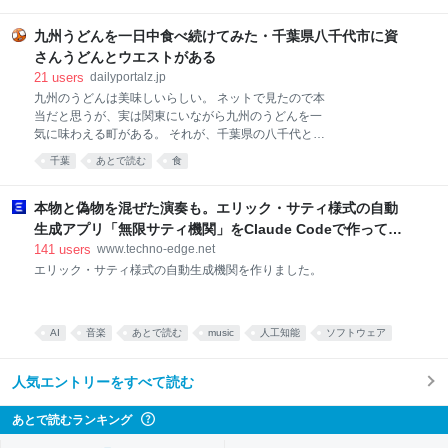
グルメ
料理
食
やは令和2年に東京・九段の靖国神社前に靖国通り本
店を開店。新潟のブランド米「新之助」ともち麦をブ
九州うどんを一日中食べ続けてみた・千葉県八千代市に資
レンドし、瀬戸内海産ののりや、宮城県塩釜市のちく
さんうどんとウエストがある
わ、高知県・四万十川の青のりを使った磯部揚げな
21
users
dailyportalz.jp
ど、素材にこだわっていた。 テレビ制作現場などを支
九州のうどんは美味しいらしい。 ネットで見たので本
えるロケ弁当を表彰する第1回日本ロケ弁大賞で金賞
当だと思うが、実は関東にいながら九州のうどんを一
を受賞した。行列のできる店としてテレビやSNSで紹
気に味わえる町がある。 それが、千葉県の八千代とい
介され、六本木ヒルズなどにも出店していた。アニメ
う所なのだが、なんだかそこに、九州の人気うどんチ
「鬼滅の刃」やプロ野球・ヤクルトの選手とのコラボ
千葉
あとで読む
食
ェーン店が集結してしまっているのであった。 では今
商品を販売したこともある。 令和6年に米穀卸などを
回はそんな地で、朝・昼・夜と、九州のうどんを一日
展開するむらせホールディングスの子会社となってい
中満喫してみたいと思うよ！ 親と犬も道連れで。 多
本物と偽物を混ぜた演奏も。エリック・サティ様式の自動
た。東京商工リサーチは「原
摩在住のイラストライター。諸メディアにおいて、フ
生成アプリ「無限サティ機関」をClaude Codeで作って公
マジメなイラストや文章を描くことを専門としながら
開した（CloseBox） | テクノエッジ TechnoEdge
141
users
www.techno-edge.net
も、昼は某出版社でマジメな雑誌の編集長をしたりす
エリック・サティ様式の自動生成機関を作りました。
るなど、波乱の人生を送った後に、新たなるありのま
まの世界へ。そんなデイリーポータルＺでのありのま
まの業務内容はコチラを！（動画インタビュー） 前の
記事：九州うどんを一日中食べ続けてみた ＞ 個人サイ
AI
音楽
あとで読む
music
人工知能
ソフトウェア
ト ＞ヨシダプロホムーページ ＞ライターwiki
アプリ
これはすごい
人気エントリーをすべて読む
あとで読むランキング
?