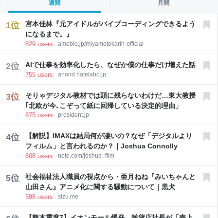
週間
月間
宮本佳林『元アイドルがバイブコーディングできるよう
1
位
になるまで。』
829
users
ameblo.jp/miyamotokarin-official
AIで仕事を効率化したら、なぜか僕の仕事だけ増えた話
2
位
755
users
anond.hatelabo.jp
そりゃデジタル教材では頭に残らないわけだ…東大教授
3
位
｢北欧が今､こぞって紙に回帰している決定的理由」
675
users
president.jp
【解説】IMAXは結局何が凄いの？なぜ「デジタルより
4
位
フィルム」と言われるのか？｜Joshua Connolly
608
users
note.com/joshua_film
社会福祉法人職員の視点から・亜月ねね『みいちゃんと
5
位
山田さん』アニメ化に関する騒動について｜黒犬
598
users
sizu.me
【熊本震度7】イオンモール爆発、雑貨店社長が「売上