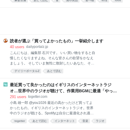
麻婆豆腐
あとで読む
食
無印良品
食べ物
料理
food
本格四川の味が楽しめます。暑くて料理が億劫な日
や、時短ごはんにおすすめです！ ▼買ってよかったも
の2025と先週分はこちら レトルトレベルと思えない
本格派！無印良品 ごはんにかける 四川麻婆豆腐 画像
参照元：Amazon 麻婆豆腐が好きで、お家でもよく作
ります。白ご飯と一緒に食べるのが至福の時間です。
簡単に作れる料理ではありますが、具材を買ってきて
調理するのは、面倒くさい。特に夏は外出するのも調
読者が選ぶ「買ってよかったもの」一挙紹介します
理するのも暑くて億劫。そんなときでも、手軽に本格
40
users
dailyportalz.jp
麻婆豆腐が味わえるのがこちらの商品です。 熱湯で約
こんにちは、編集部 石川です。 いい買い物をすると自
4〜5分あたためて（電子レンジであたためる場合は
慢したくなりますよね。そんな皆さんの欲望をかなえ
500Wで約2分）、ご飯にかけるだけ。初めて食べたと
ましょう。 そしていま無性に散財したいあなた、そん
きは、正
なあなたの欲望も同時にかなえましょう。 いまや資本
デイリーポータルZ
あとで読む
主義の手先となった我々人類にもたらされる癒しのひ
ととき、それがこのコーナー「読者の買ってよかった
もの」です。 ただいまAmazonが7/13(月)いっぱいま
最近買って良かったのはイギリスのインターネットラジ
で、プライムデーの大型セール中（現在は先行セー
オ…世界中のラジオが聴けて、作業用BGMに最適「やっぱ
ル）なので、琴線に触れた方はどしどしお買い求めく
り物理的な機械」「この質感で鎮座してくれるのがいい」
291
users
togetter.com
ださい。 ※このページのリンクからご購入いただくと
小島 雄一郎 @you1026 最近の高かったけど買ってよ
一部収益がサイトに還元され運営費になります。あり
かったもの。イギリスのインターネットラジオ。世界
がとうございます！
中のラジオが聴ける。Spotifyは自分に最適化され過ぎ
ていて、新しい発見が少ない。世界のラジオ聴いてる
togetter
あとで読む
インターネット
音楽
ラジオ
と、その国の雰囲気とかと一緒に音楽が流れてくる。
ガジェット
家電
BGM
ネット
イギリス
作業用BGMに最適。似たアプリはあるけど、やっぱり