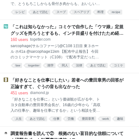
で、とうもろこしからも骨付き肉からも、おいしい出
汁がとれるのです。作り方は「切って、煮込むだけ」
レシピ
あとで読む
スープ
スペアリブ
料理
recipe
と、極めてシンプル。ぜひお試しください！ この記事
は2019年cakes連載の再掲です。 仕込んだらあとは鍋
におまかせ！滋味あふれる夏のスープをご紹介しまし
「これは知らなかった」コミケで自作した「ウマ娘」定規
ょう。ぶつ切りにしたとうもろこしと骨付き豚肉・ス
グッズを売ろうとするも、インチ目盛りを付けたため経産
ペアリブを、塩味で煮込むだけの超シンプルなレシ
省の規約に抵触、販売見送りに
160
users
togetter.com
ピ。とうもろこしの鮮やかな黄色が食欲をそそりま
sarcophage(サルコファージ)@C108 1日目 東３ホー
す。 とうもろこしのあまみや香りがやさしく溶け出し
ル ホ41a @sarcophage11km 【配布中止報告】 今回
たスープが、肉を食べるとじゅわっとしみだしてきま
のコミックマーケット（C108） で配布予定だったグ
す。本来とうもろこしは甘くて濃い味の野菜ですが、
ッズ 「オグリキャップタマモクロスアクリル定規」 の
なぜかこのスープで味わうと、さっぱりとした印象で
law
togetter
雑学
同人
法律
あとで読む
コミケ
配布を撤回することになりました。
す。弾力のある肉と、サクサクしたとうもろこしのコ
グッズ
トラブル
twitter
pic.x.com/mIV0s1BXhD x.com/sarcophage11km…
ントラストが楽しいのです。 煮込み時間は若干長いも
2026-08-08 00:35:44 sarcophage(サルコファー
「好きなことを仕事にしたい」若者への豊田章男の回答が
のの、仕込んでしまえ
ジ)@C108 1日目 東３ホール ホ41a
正論すぎて、ぐうの音も出なかった
@sarcophage11km 今回制作した、オグタマの卓上用
451
users
diamond.jp
アクスタです。 cm・inch両方の目盛りがあり、 定規
「好きなことを仕事に」という価値観が広がる中、ト
として使用できます。 また、オグリの尻尾にペンを置
ヨタ自動車の豊田章男会長が、16歳の少年から「高収
くと、 ペンホルダーとしても使えます。 #C108
入の仕事か、趣味を仕事にするか」という相談を受け
pic.x.com/NwQMjIqnlm 2026-08-07 20:01:12
た。これは、ニッポン放送の期間限定ポッドキャスト
人生
あとで読む
仕事
労働
豊田章男
work
趣味
『vs豊田章男 supported by 三四郎のオールナイトニッ
ダイヤモンド
ビジネス
ポン0（ZERO）』での一幕。同番組は、お笑いコン
ビ・三四郎の小宮浩信との交流をきっかけに実現した
調査報告書を読んで② 根拠のない盲目的な信頼について
企画だ。同番組はトヨタ自動車が提供するスポンサー