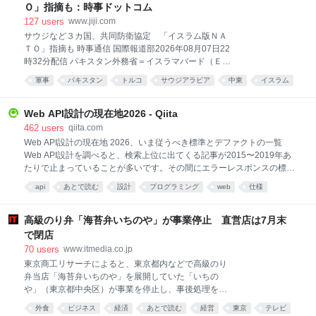
「炎上」を恐れ、首相への批判を尻込みしかねない状
Ｏ」指摘も：時事ドットコム
況という。...
127
users
www.jiji.com
サウジなど３カ国、共同防衛協定 「イスラム版ＮＡ
ＴＯ」指摘も 時事通信 国際報道部2026年08月07日22
時32分配信 パキスタン外務省＝イスラマバード（ＥＰ
Ａ時事） 【ニューデリー時事】サウジアラビアとパキ
軍事
パキスタン
トルコ
サウジアラビア
中東
イスラム
スタン、トルコの３カ国は７日、共同防衛協定を結ん
あとで読む
国際
だ。パキスタン外務省によれば「いずれか１カ国に対
する攻撃は３カ国すべてに対する攻撃とみなされる」
Web API設計の現在地2026 - Qiita
としている。有事の際は核兵器を持つパキスタンが
462
users
qiita.com
「核の傘」を提供する可能性がある。 航行自由確保へ
Web API設計の現在地 2026、いま従うべき標準とデファクトの一覧
「海洋防衛連合」 サウジ主導、紅海など対象 名称は
Web API設計を調べると、検索上位に出てくる記事が2015〜2019年あ
「メッカ共同防衛協定」。イランがサウジなど湾岸諸
たりで止まっていることが多いです。その間にエラーレスポンスの標準
国にある米軍基地への攻撃を繰り返していることや、
ができ、OAuthのグラントタイプは選択基準が変わり、APIの廃止告知に
api
あとで読む
設計
プログラミング
web
仕様
強大な軍事力を持つイスラエルの存在が締結の背景に
までRFCが生えました。 この記事では、Web API設計の主要な領域ごと
あるもようだ。３カ国はいずれもイスラム教が国教ま
Web API
開発
2026
まとめ
に「2026年時点でいま従うべきものはどれか」を一次情報（RFC、IETF
たは多数派の国で、パキスタンと敵対するインドメデ
のドラフト、大手APIの実装）で確認した結果をまとめます。きっかけ
高級のり弁「海苔弁いちのや」が事業停止 直営店は7月末
ィアからは「イスラム版北大西洋条約機構（ＮＡＴ
は2014年の『Web API: The Good Parts』を読んで、そこにあった「仕
で閉店
Ｏ）」と警戒す
様に従う、仕様がなければデファクトに従う」という指針の、その仕様
70
users
www.itmedia.co.jp
とデファクトが今どこにあるのか気になったことでした。 全体マップ
東京商工リサーチによると、東京都内などで高級のり
「その領域で何をすればいいか」と「その根拠はどこにあるか（正式な
弁当店「海苔弁いちのや」を展開していた「いちの
RFCなのか、標
や」（東京都中央区）が事業を停止し、事後処理を弁
護士に一任した。直営店は7月31日で閉店した。フラ
外食
ビジネス
経済
あとで読む
経営
東京
テレビ
ンチャイズ店は営業を継続するという。 海苔弁いちの