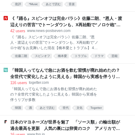
までちゃんと読んだことがなく、「最後の単行本」と
小さく幸福で素朴な毎日。タイトルは離職したことを
批評
*Music
あとで読む
音楽
いうキャッチコピーをきっかけに、何か感傷的な気持
後悔するような雰囲気ですが、このタイトルに惹かれ
ちで読み進めようとした人は、あまりの挑発的な文体
る人たちに「やめたところでどうにもなっていない
に面食らうだろう。一体この人はなぜずっと怒りっぱ
《『踊る』スピンオフは完全バラシ》佐藤二朗、“恩人・渡
が、幸福な毎日を過ごしている」姿をフ
なしなのかと。それはもちろん、自分たち以外すべて
辺えりの苦言”でトーンダウンも、X再始動で“ノロケ砲”を
のロック・ジャーナリズムがゴミだったからだ。 日本
お見舞いした現在【橋本愛とトラブル】
42
users
www.news-postseven.com
のロック批評を考える上で読まなくてはいけない本が
《『踊る』スピンオフは完全バラシ》佐藤二朗、“恩
出た。2026年6月9日に刊行された『メディアとしての
人・渡辺えりの苦言”でトーンダウンも、X再始動で“ノ
ロックン・ロール 渋谷陽一評論集』である。雑誌
ロケ砲”をお見舞いした現在【橋本愛とトラブル】 4月
『ロッキング・オン』『CUT』をはじめ数々の雑誌を
期に放送されたドラマ『夫婦別姓刑事』（フジテレビ
創刊してきた編集者であり、音楽ジャーナリストであ
佐藤二朗
スピンオフ
橋本愛
トラブル
ドラマ
芸能
系）で共演した橋本愛（30）とのトラブルが発覚した
り、2025年7月に亡くなった渋谷陽一が、様々な媒体
俳優・佐藤二朗（57）。主演を務める予定だった映画
に書いてきた原稿を、「1972-1996」「1997-2025」
『踊る大捜査線 N.E.W. メトロポリスを駆け抜けろ！』
「韓国人ってなんで急にお酒を飲む習慣が廃れ始めたの？
（9月18日公開）のスピンオフ作品の撮影中止が正式
全世代で変化したように見える」韓国から実感を伴うリプ
に決まったという。 フジテレビ関係者が明かす。 「7
が多数
116
users
togetter.com
月より撮影スタートする予定でしたが、騒動を受け
「韓国人ってなんで急にお酒を飲む習慣が廃れ始めた
て、フジが主演の佐藤さん側に降板を通達したと聞い
の？全世代で変化したように見える」韓国から実感を
ています。 それでも本広克行監督は、〈降板じゃない
伴うリプが多数
から！一旦中止して整えてるだけ…〉などとXに投稿
して粘っていましたが、つい先日、撮影の完全バラシ
韓国
酒
あとで読む
世代
文化
Togetter
の通達が関係者に入ったそうです。それだけ局側が佐
コミュニケーション
藤さんの行為を問題視したということでしょう」 なお
日本のマヨネーズが世界を魅了 「ソース類」の輸出額が
フ
過去最高を更新 人気の裏には卵黄のコク アメリカで
は“日本風”が誕生｜FNNプライムオンライン
16
users
www.fnn.jp