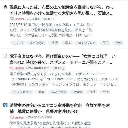
2位!! ※作品内使用楽曲はJASRAC申請中 [JC12巻10/2
発売予定]
温泉に入った後、布団の上で能舞台を鑑賞しながら、ゆっ
くりと時間をかけて生活する大切さを思い返し、石油スト
ーブの匂いと小学生時代の懐かしい一場面を思い出したこ
52
users
sagasitasekai.com
と - 失われた世界を探して
2026/06/18 前回の一時帰国（冬の休暇）で日本に帰っ
た時、ネットで厳島神社の能舞台を見た。演目は「黒
塚」だ。 僕の駐在している異国の僻地は、日本人がほ
とんどおらず、なので日本を感じられるものがほとん
こころ
あとで読む
生活
日本
はてなブログ
子供
社会
ど存在しないから、日本に帰った時にはついつい、反
動で、これでもかってくらい日本を味わおうとしてし
まう。 そう、普段は諦めの境地でそんな気持ちは殺し
電子音楽はなぜ今、再び面白いのか──「女性には無理」と
切っているのに、日本の空港に降り立ち、いざ久しぶ
言われた時代を経て、スザンヌ・チアーニが語ること -
りに故国の地を踏むと、刺身が食べたい、寿司が食べ
Always Listening by Audio-Technica（オーディオテク
41
users
www.audio-technica.co.jp
たい、温泉に浸かって浴衣でウロウロしたい、古寺に
ニカ）
電子音楽の歴史を切り拓いてきた作曲家、スザンヌ・チアーニ
行ってあの仏像たちに逢いたい、地元の神社の境内の
（Suzanne Ciani）が「NU Festival 2026」のために来日。アクトレス
ベンチに座って青空を見上げたい、団子が食べたい、
（Actress）とのコラボレーションライブでは、モジュラー・シンセサイ
なんて、それまで押さえつけていた「日本を味わいた
ザーのパイオニアであるBuchlaを使用したクアドラフォニック（4チャ
いのです」という欲求が次々と溢れ出し、それは短い
インタビュー
音楽
あとで読む
*Music
女性
男女
ンネルサラウンド）パフォーマンスを披露し、会場を立体的な音響空間
一時帰国の期間、ずっと続く。 だから、旅行先の温泉
へと変貌させた。 本インタビューでは、音楽ジャーナリストの原雅明
宿で温泉に浸かり、部屋に戻って布団に寝転び、久し
が、そのライブを起点に彼女独自の音楽観を探る。80歳を迎えた今なお
避難中の住宅からエアコン室外機を窃盗 容疑で男を逮
ぶりに嗅ぐ畳の
進化を続ける、電子音楽のパイオニアの現在地とは。 私は作曲家、そし
捕 地震に便乗か 県警注意呼びかけ
て機械を愛する人。「女性には無理だ」というジェンダーバイアスの中
43
users
www.sankei.com
で Buchlaはもう一方の雄・Moogとは異なり、楽器のような鍵盤は付い
熊本県で最大震度7を観測した地震により住民が避難
ておらず、タッチプレートやパッド、シーケンサーを使って無限の音を