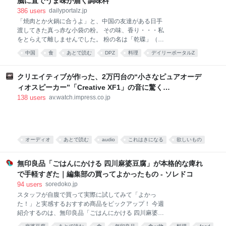
脳に直でうま味が届く調味料
386
users
dailyportalz.jp
「焼肉とか火鍋に合うよ」と、中国の友達がある日手
渡してきた真っ赤な小袋の粉。 その味、香り・・・私
をとらえて離しませんでした。 粉の名は「乾碟」（ガ
ンディエ）。唐辛子や花椒、ピーナッツの粉を調合し
中国
食
あとで読む
DPZ
料理
デイリーポータルZ
た、脳に直でうま味が届く調味料です。 そんな乾碟を
食べ物
food
唐沢むぎこ
中華
みんなで食べる、「旨粉会（うまこかい）」をやりま
した。 真っ赤な小袋に入った粉 大学院生のころ、中国
クリエイティブが作った、2万円台の“小さなピュアオーデ
の東北地方から来た留学生の女の子と仲良くなりまし
ィオスピーカー”「Creative XF1」の音に驚く
た。 彼女は辛い物が大好き。「日本には辛い食べ物が
[Sponsored]
138
users
av.watch.impress.co.jp
ない」と、中国のショッピングサイト「淘宝」（タオ
パオ）で大量に本場中国のフードをお取り寄せしてお
りました。日々、私はそのおこぼれにあずかっていた
のです。 そんな彼女がある日、 はつらつとした唐辛子
キャラの描かれた、真っ赤な小袋をくれました。 なん
オーディオ
あとで読む
audio
これはきになる
欲しいもの
だこれ。すごく辛そう。 「七味唐辛子みたいなもんか
PC
な」と思い、少量カップ麺にかけてみると、 予想だに
無印良品「ごはんにかける 四川麻婆豆腐」が本格的な痺れ
していなか
で手軽すぎた｜編集部の買ってよかったもの - ソレドコ
94
users
soredoko.jp
スタッフが自腹で買って実際に試してみて「よかっ
た！」と実感するおすすめ商品をピックアップ！ 今週
紹介するのは、無印良品「ごはんにかける 四川麻婆豆
腐」。ごはんにかけるだけで、山椒がしっかりきいた