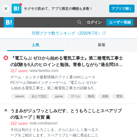
サクサク読めて、
アプリ限定の機能も多数！
アプリで開く
c
l
o
ログイン
ユーザー登録
s
e
月間ブクマ数ランキング（2026年7月）
人気
新着
『電工らぶ ゼロから始める電気工事士』第二種電気工事士
の試験を5人のヒロインと勉強。青春しながら“過去問1000
問”や“本番形式CBT模擬試験”で本格的に学べるノベルゲー
317
users
www.famitsu.com
ム | ゲーム・エンタメ最新情報のファミ通.com
ゲーム・エンタメ最新情報のファミ通.comニュース
PCゲームSteamインディーゲーム『電工らぶ ゼロか
ら始める電気工事士』第二種電気工事士の試験を5人
のヒロインと勉強。青春しながら“過去問1000問”や“本
steam
あとで読む
game
ゲーム
勉強
資格
電気
番形式CBT模擬試験”で本格的に学べるノベルゲーム
雑学
科学
うまみがジュワッとしみだす、とうもろこしとスペアリブ
の塩スープ｜有賀 薫
162
users
note.com/kaorun
今日は旬のとうもろこしを、さらにおいしく食べるス
ープをご紹介します。スペアリブと一緒に煮込むこと