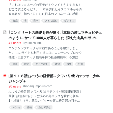
「これはマヨネーズの王者だ！ウマイ！うますぎる！
どこで買えるんだ？」 日本を訪れたイスラエルからの
観光客が、初めて口にした日本のマヨネーズに感動し
てそう叫びました。取材班が近くの店に案内すると、
食品
食
日本
あとで読む
ビジネス
彼はすぐさま商品を手に取り、「母国に持って帰る
よ！」とさっそく購入していました。 思わず笑ってし
まうほど豪快な反応ですが、実は日本のマヨネーズは
｢コンクリートの基礎を苔が覆う｣｢車庫の跡はマチュピチュ
今、世界から大注目されているのです。 8月4日に発表
のよう｣…かつて1000人が暮らした｢消えた山奥の街｣の物
された、今年上半期の輸出データによると、「ソース
語
41
users
toyokeizai.net
類」の輸出額は過去最高額を記録。 その大きな要因と
コンテンツブロックが有効であることを検知しまし
して注目されているのが、日本のマヨネーズの人気な
た。 このサイトを利用するには、コンテンツブロック
のです。輸出量はおよそ10年間で2倍以上に増加して
機能（広告ブロック機能を持つ拡張機能等）を無効に
います。 なぜ今、日本のマヨネーズが世界を魅了して
してページを再読み込みしてください。 なお、
いるのか、関西テレビ「newsランナー」は関西、そし
軍事
歴史
あとで読む
政治
戦争
社会
Microsoft Edgeをご利用のお客様はプライバシー設定
て海外でも徹底取材しました。 ■マヨネーズは日本生
が影響している可能性があるため「追跡防止を有効に
まれではない しかし日本で”進化”した そもそもマヨ
する」の設定を「バランス（推奨）」にしてご利用を
[第１１８話]ふつうの軽音部 - クワハリ/出内テツオ | 少年
ネーズは、
お願いいたします。詳細は下記のFAQページをご参照
ジャンプ＋
ください。
20
users
shonenjumpplus.com
https://help.toyokeizai.net/hc/ja/articles/33846290888
ふつうの軽音部 クワハリ/出内テツオ <毎週日曜更新！
345 ✕
最新3話無料>ちょっと渋めの邦ロックを愛する新高
1・鳩野ちひろ。新品のギターを背に軽音部の門を叩
くも――!?「次にくるマンガ大賞2024」Webマンガ部
マンガ
漫画
あとで読む
門 第1位＆「このマンガがすごい！2025」オトコ編 第