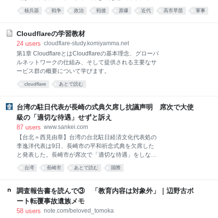
和祈念式典が開かれ、鈴木史朗市長が長崎平和宣言を
核兵器
戦争
政治
戦後
原爆
近代
高市早苗
軍事
読み上げた。全文は次の通り。 1945年8月9日、米軍
歴史
あとで読む
機が投下した一発の原子爆弾は一瞬にして長崎のまち
を破壊し、その年の終わりまでに人口の3分の2にあた
Cloudflareの学習教材
る15万もの人々が死傷しました。 13歳で被爆した
24
users
cloudflare-study.komiyamma.net
故・吉田勝二さんは、地獄のような惨状をこう語って
第1章 CloudflareとはCloudflareの基本理念、グローバ
います。 爆心地の方に向かうと黒焦げで炭化した人、
ルネットワークの仕組み、そして提供される主要なサ
目が飛び出ている人、内臓が飛び出した人、手足がな
ービス群の概要について学びます。
い人たちが右往左往していた。浦上川にたどり着く
cloudflare
あとで読む
と、ここも焼けただれた多くの人が、油と血と汚れた
水、その水を飲みながら次々に亡くなっていった。私
は、全身血だらけ、皮膚は剥がれ体の下の方にだらり
台湾の駐日代表が長崎の式典欠席し抗議声明 席次で大使
とぶら下がっていた。顔も皮膚は付いていたものの、
級の「適切な待遇」せずと訴え
どす黒く焼
87
users
www.sankei.com
【台北＝西見由章】台湾の台北駐日経済文化代表処の
李逸洋代表は9日、長崎市の平和祈念式典を欠席した
と発表した。長崎市が席次で「適切な待遇」をしなか
ったためだとして「厳正に抗議する」とした。式典に
台湾
長崎市
あとで読む
国際
は福岡弁事処の処長が代理で出席した。 声明は、国会
議員などを通じた申し入れにもかかわらず、長崎市が
着席場所を「外交団エリア外にあえて配置」したと主
調査報告書を読んで③ 「教育内容は対象外」｜辺野古ボ
張。「核兵器開発計画を拡張している中国」の意向を
ート転覆事故遺族メモ
受けたもので、「極めて遺憾で失望を感じる」とし
58
users
note.com/beloved_tomoka
た。 長崎市によると、台湾の代表団の着席場所は「海