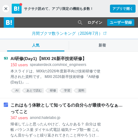
サクサク読めて、
アプリ限定の機能も多数！
アプリで開く
c
l
o
ログイン
ユーザー登録
s
e
月間ブクマ数ランキング（2026年7月）
人気
新着
AI研修(Day1)【MIXI 26新卒技術研修】
150
users
speakerdeck.com/mixi_engineers
本スライドは、MIXIの2026年度新卒向け技術研修で使
用された資料です。 MIXI 2026新卒技術研修 『AI研修
(Day1)』
─────────────────────────────── ※
AI
あとで読む
研修
学習
資料
皆様へのお願い※ 資料・動画・リポジトリのご利用
に…
これはもう体験として知ってるの自分らが最後やろなぁ…
ってこと
347
users
anond.hatelabo.jp
帰省してふと思ったんやけど、なんかある？ 自分は 蚊
帳 バランス釜 ダイヤル式電話 磁気テープ類一般 こん
なん昔からずっと繰り返されてきたこと何やろうけど