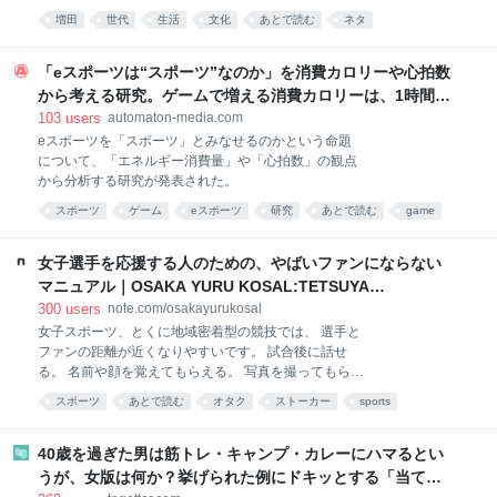
も
増田
世代
生活
文化
あとで読む
ネタ
はてな匿名ダイアリー
Culture
history
「eスポーツは“スポーツ”なのか」を消費カロリーや心拍数
から考える研究。ゲームで増える消費カロリーは、1時間で
大体ちくわ1本分 - AUTOMATON
103
users
automaton-media.com
eスポーツを「スポーツ」とみなせるのかという命題
について、「エネルギー消費量」や「心拍数」の観点
から分析する研究が発表された。
スポーツ
ゲーム
eスポーツ
研究
あとで読む
game
女子選手を応援する人のための、やばいファンにならない
マニュアル｜OSAKA YURU KOSAL:TETSUYA
KITAMOTO
300
users
note.com/osakayurukosal
女子スポーツ、とくに地域密着型の競技では、 選手と
ファンの距離が近くなりやすいです。 試合後に話せ
る。 名前や顔を覚えてもらえる。 写真を撮ってもらえ
る。 SNSで返信が来る。 選手の家族とも顔見知りに
スポーツ
あとで読む
オタク
ストーカー
sports
なる。 場合によっては、一緒にボールを蹴る機会もあ
コミュニケーション
男女
SNS
サッカー
チーム
る。 この近さは、競技の大きな魅力です。 しかし同時
に、ファンが距離感を誤りやすい環境でもあります。
40歳を過ぎた男は筋トレ・キャンプ・カレーにハマるとい
最初は純粋に応援していただけなのに、いつの間に
うが、女版は何か？挙げられた例にドキッとする「当ては
か、 「自分を覚えてほしい」 「一番のファンだと思わ