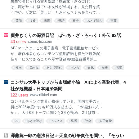
東西で演じられる古典落語「猿後家（さるごけ）」
は、顔がサルに似ている女性が登場する。見た目を笑
う声や、反対に「美しい」とおべんちゃらを言ってく
るのを聞いて、女性が腹を立てたり浮かれたりする姿
芸能
文化
表現
落語
社会
あとで読む
言葉
を滑稽に描く。 上方の落語家、露（つゆ）の眞（まこ
未分類
世界
と）さん（３９）は、高座にかけた後、観客から「顔
がサルにそっくりでおもしろかった」と言われ、違和
廣井きくりの深酒日記 ぼっち・ざ・ろっく！外伝 62話
感を抱いた経験がある。「そこで笑ってほしいわけじ
40
users
comic-fuz.com
ゃなかった」。以降、顔が赤く目がつり上がった女性
ABJマークは、この電子書店・電子書籍配信サービス
のことを町の男たちが「サルとおんなじ」とうわさを
が、著作権者からコンテンツ使用許諾を得た正規版配
する場面で、本来の筋にはない「かいらしい（かわい
信サービスであることを示す登録商標(登録番号第
らしい）ちゅうたら、かいらしいねんけどな」という
6091713号)です。
漫画
Comic
あとで読む
マンガ
文化
歴史
音楽
せりふを加え、容姿をからかうトーンを和らげてい
る。 「見た目についてコソコソ言われる経験をしたこ
music
とがある人は多いと思う。この噺（はなし）を聴いて
コンサル大手トップから市場縮小論 AIによる業務代替、4
傷つく人がいないように」。演じる時は、女性の純粋
社が危機感 - 日本経済新聞
さやかわいげをおもしろく表現する
122
users
www.nikkei.com
コンサルティング業界が膨張している。国内大手の人
員は2026年度中にも10万人を超える。「市場はバブル
か」。大手6社トップに聞くと3社が認め、2社は市場
縮小を予測した。生成AI（人工知能）による業務代替
AI
あとで読む
ビジネス
経済
社会
人工知能
への危機感は4社が示した。「コンサルタント数は過
business
剰」AI関連システムの導入支援などの旺盛な需要を受
け、国内コンサル市場は拡大してきた。調査会社の
澤藤統一郎の憲法日記 » 天皇の戦争責任を問い、「そうい