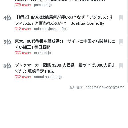
678
users
president.jp
【解説】IMAXは結局何が凄いの？なぜ「デジタルより
4
位
フィルム」と言われるのか？｜Joshua Connolly
612
users
note.com/joshua_film
東大、60代教授を懲戒処分 サイトに中国から閲覧しに
5
位
くい細工 | 毎日新聞
566
users
mainichi.jp
ブックマーカー図鑑 3298 人収録 気づけば3000人超え
6
位
てたよ 収録予定 http..
562
users
anond.hatelabo.jp
集計期間 :
2026/08/02
〜
2026/08/09