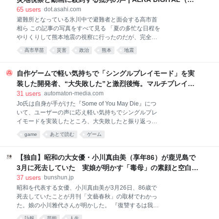
ごめんなさい…僕はお母さんと仲良くくらしたいだけ
エラデジタル）
65
users
dot.asahi.com
なんだよ…」仲良くしたい相手に言うことか？ああ？
避難所となっている氷川中で避難者と面会する高市首
恐らく私の実家で父や妹が母の料理に文句を言うのを
相ら この記事の写真をすべて見る 「夏の多忙な日程を
真似したのだろう。あの人達はいつも食事に文句を言
やりくりして熊本地震の視察に行ったのだが、完全に
ってるから。まあしばらくは自分でなんとかしなさい
逆効果になってしまった」 【写真】高市首相の次の党
ね。 2026-08-08 18:02:05 はるまき @hitomitoguri イ
高市早苗
災害
政治
熊本
地震
役員人事はこの人たちの処遇が焦点になる？ こう語る
ンスタント食品もスーパーの惣菜もパンも食
のは、ある官邸関係者だ。 8月3日、高市早苗首相は、
7月28日に発生した熊本地震の現場を初めて視察し
自作ゲームで軽い気持ちで「シングルプレイモード」を実
た。「首相動静」によると、午前11時29分に熊本空港
装した開発者、“大失敗した”と激烈後悔。マルチプレイモ
に着き、午後8時5分に同空港を発つまで8時間半ほど
ードのみで出すべきだったとして - AUTOMATON
31
users
automaton-media.com
熊本県内にいた。その間、自衛隊のヘリで上空からイ
Jo氏は自身が手がけた『Some of You May Die』につ
オンモール熊本などの被害状況を確認し、熊本県の木
いて、ユーザーの声に応え軽い気持ちでシングルプレ
村敬知事らと意見交換するほか、移動時間や打ち合わ
イモードを実装したところ、大失敗したと振り返って
せ時間も長く、避難者との接触は約50分。震度7を記
いる。
録した氷川町の氷川中学校の避難所の訪問だけだっ
game
あとで読む
ゲーム
た。 この避難所にいた避難者が振り返る。 「朝早くに
『高市首相が視察にやってくるから』と町の担当者か
【独自】昭和の大女優・小川真由美（享年86）が鹿児島で
ら言われて
3月に死去していた 実娘が明かす「毒母」の素顔と空白の
晩年 | 文春オンライン
37
users
bunshun.jp
昭和を代表する女優、小川真由美が3月26日、86歳で
死去していたことが月刊「文藝春秋」の取材でわかっ
た。娘の小川雅代さんが明かした。 『復讐するは我に
あり』『配達されない三通の手紙』で1980年に日本ア
訃報
芸能
人生