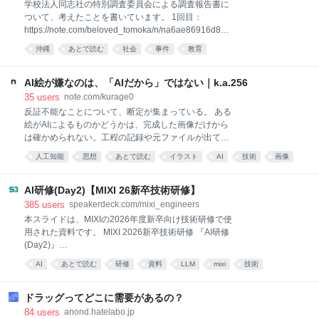
学校法人同志社の特別調査委員会による調査報告書に
外席」のうち、各国大使の後で国際機関と同列だっ
ついて、考えたことを書いています。 1回目：
た。李氏は6日、SNSに、広島市の式典で、各国大使
https://note.com/beloved_tomoka/n/na6ae86916d89 2
と同列の席が準備されたと投稿していた。
回目：
沖縄
あとで読む
社会
事件
教育
https://note.com/beloved_tomoka/n/n26163a573ffb 前
回は、報告書が「分からない」で終わった問いについ
て書きました。最後となる今回の記事は、その答えに
AI絵が嫌なのは、「AIだから」ではない｜k.a.256
つながっているかもしれない、この報告書が「調べな
35
users
note.com/kurage0
かったこと」についてです。 この報告書では、教育の
反証不能なことについて、断定が集まっている。 ある
適切性は、調査の対象外となっています。冒頭に、こ
絵がAIによるものかどうかは、完成した画像だけから
う書かれています。 平和学習の内容の適切性それ自体
は確かめられない。工程の記録や元ファイルが出てく
については本調査の対象外である 調査報告書 P4会見
れば別だが、流れてくるのは一枚の画像だ。にもかか
人工知能
思想
あとで読む
イラスト
AI
技術
画像
での委員長の説明によれば、これは学校側と委員会側
わらず確信は集まり、集まった確信は攻撃になり、描
の理解が一致した上でのスコープ設定でした。ただ、
いた人が筆を折るところまで行く。確かめられないこ
学校側として本当にそれでよかったのかな、というの
とを根拠にして、取り返しのつくものを取り返しのつ
AI研修(Day2)【MIXI 26新卒技術研修】
が私の印象です
かない側へ動かしている。 判別できると言う人は、生
385
users
speakerdeck.com/mixi_engineers
存者バイアスの典型だ。見抜けたものだけが数に入
本スライドは、MIXIの2026年度新卒向け技術研修で使
り、見抜けなかったものは生成物として数えられてい
用された資料です。 MIXI 2026新卒技術研修 『AI研修
ない。だから精度の実感だけが上がっていく。母集団
(Day2)』
が歪んでいるのだから、当たった記憶がいくら増えて
─────────────────────────────── ※
AI
あとで読む
研修
資料
LLM
mixi
技術
も何も保証しない。 ただ、彼らが見ているものは間違
皆様へのお願い※ 資料・動画・リポジトリのご利用
っていない。均一すぎる。表情はあるのに、いまこの
スライド
に…
人物が言いそうな台詞が浮かばない。制作過程を見せ
ドラッグってどこに需要があるの？
られても、ラフがなく、いきなり清書の線から始まっ
84
users
anond.hatelabo.jp
ている。 僕も同じところに