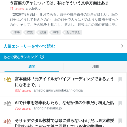
IDCジャパンの推計によると25年の市場規模は前
う言葉のアヤについては、私はそういう文学方面はあまり
研究もしてない…」との「迷答」を引き出した記者の来歴
21
users
article9.jp
（2026年8月8日） ８月である。戦争や戦争責任の記事がほしい。あの
戦争はどうして起きたのか、あの戦争で人々はどのような惨禍を被った
のか。そして、その戦争を起こし、拡大し、最後はこの国の破滅に至る
まで終戦を延ばした責任は誰にあるのか。 メディアの使命を考える。権
軍事
歴史
政治
戦争
あとで読む
力にも権威にも阿ることなく、読者に有益な情報や意見を届けていただ
きたい。とりわけ、戦争や戦争責任について、国民が考える素材として
の正確な記事がほしい。 本日の毎日新聞で、ほしいと思っていた記事に
人気エントリーをすべて読む
出会った。同紙２面右肩の「天皇陛下に伺います」との表題のコラム、
執筆者は専門編集委員・伊藤智永である。昭和天皇（裕仁）が記者会見
あとで読むランキング
?
で述べた「迷答」の紹介にとどまらず、その「迷答」を引き出した記者
の経歴を紹介することで、読者に考える素材を提供している。 戦後30年
週間
月間
の1975年10月、昭和天皇、皇后両陛下は初の米国訪問から帰国後、皇居
で日本記者ク
宮本佳林『元アイドルがバイブコーディングできるよう
1
位
になるまで。』
837
users
ameblo.jp/miyamotokarin-official
AIで仕事を効率化したら、なぜか僕の仕事だけ増えた話
2
位
755
users
anond.hatelabo.jp
そりゃデジタル教材では頭に残らないわけだ…東大教授
3
位
｢北欧が今､こぞって紙に回帰している決定的理由」