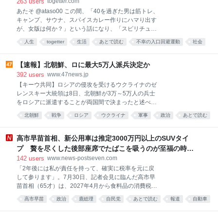
まって笑った」
263
users
togetter.com
れたい」 「他のファンより選手に近づきたい」 「これ
あたそ @ataso00 この間、「40を過ぎた男は筋トレ、
だけ応援したのだから、何か返してほしい」 という方
キャンプ、サウナ、スパイスカレー作りにハマり出す
向へ変わっていくことがあります。 本人には悪気がな
が、女版は何か？」という話になり、「スピリチュア
くても、選手からは、 「断りにくい」 「気を遣う」
ル、ピラティス、パーソナルジム、アイドル、手芸、
「距離が近すぎる」 「自分の人生へ入り込まれてい
人生
togetter
生活
あとで読む
不幸の入口回避運動
社会
発酵食品」ということでまとまった 2026-08-08
る」 と感じられているかもしれません。 このマニュア
ネタ
22:34:47
ルは、誰かを晒したり、 特定のファンを排除し
【速報】北朝鮮、ロに最大5万人派兵決定か
392
users
www.47news.jp
【キーウ共同】ロシアの侵攻を受けるウクライナのゼ
レンスキー大統領は8日、北朝鮮が3万～5万人の兵士
をロシアに派遣することが両国間で決まったと述べ
た。
北朝鮮
戦争
ロシア
ウクライナ
軍事
政治
あとで読む
外交
高市早苗首相、新公用車は推定3000万円以上のSUVタイ
プ 贅を尽くした後部座席でたばこを吸うのが至福の時間
か どんどん延びる乗車時間
142
users
www.news-postseven.com
「2年後には私が責任を持って、確実に税率を元に戻
して参ります」。7月30日、記者会見に臨んだ高市早
苗首相（65才）は、2027年4月から食料品の消費税率
を1％に引き下げる方針を表明。また、「本当に税率
高市早苗
政治
鹿総理
自民党
あとで読む
報道
自動車
を戻せるのか」との懸念には冒頭のように述べ、政策
実現への強い使命感をにじませた。 「今年2月の解散