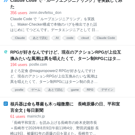
Claude Code で「ループエンジニアリング」を実践してみ
漫画でも小説でもありません。1枚のイラストから始
た
まったシリーズです。監督は『プリンセス・プリンシ
356
users
zenn.dev/tetsu_don
パル』の橘正紀さん。 1枚のイラスト。13年前に完結
Claude Code で「ループエンジニアリング」を実践
した漫画。物語のないゲーム。 ぜんぶ同じ「アニメ
し、Maker-Checker構成で本物のバグを検出できた話
化」という4文字で報じられます。でも、種である原
はじめに てつどんです。データエンジニアとして 日々
作が採れた畑は、ぜんぶ違うんですよね。 わたしはこ
業務をこなしております。 最近、バズワードのよう
れまで、エンタメ企業の事業統括・プロデューサーを
Claude
あとで読む
AI
code
cloud
Claude Code
に、いろんなところで「ループエンジニアリング」と
していました。マンガ・ゲーム・アニメの事業を通じ
LLM
設計
いうのを聞くことが多くなりました。 そこで、今回、
て「どの原作に賭けるか」は、ずっと見てきた問いで
ループエンジニアリングというのはなんなのか、どう
RPGが好きなんですけど、現在のアクションRPGが上位互
す。その目で見て
いう使い方をするのかというのをClaudeと壁打ちし
換みたいな風潮は異を唱えたくて、ターン制RPGにはター
て、実践してみました。 正直、全くよく分かってない
ン制の良さがあると思ってます 一手をじっくり考えられた
194
users
posfie.com
状況なので、認識として間違ってるかもしれないです
り、途中で休憩したりできるのがターン制の良さじゃない
まぐろ定食 @maguropower2 RPGが好きなんですけ
が、やったことを残してみます。 2026年6月にGoogle
ど、現在のアクションRPGが上位互換みたいな風潮は
ですか もっとターン制を煮詰めて欲しい→「既出だと思う
のエンジニアリングリーダー Addy Osmani 氏が名付
異を唱えたくて、ターン制RPGにはターン制の良さが
がここはオクトパストラベラーを推したい(´・ω・｀)」
けた概念で、こう表現されています。 Loop
あると思ってます 一手をじっくり考えられたり、途中
engineering is replacing yourself as the person who
posfie
ゲーム
あとで読む
game
RPG
デザイン
で休憩したりできるのがターン制の良さじゃないです
prompts
Twitter
か もっとターン制を煮詰めて欲しい 2026-08-06
15:27:27
核兵器は命も尊厳も木っ端微塵に 長崎原爆の日、平和宣
言全文 | 毎日新聞
61
users
mainichi.jp
「長崎平和宣言」を読み上げる長崎市の鈴木史朗市長
＝長崎市で2026年8月9日午前11時4分、野田武撮影 長
崎は9日、被爆81年の原爆の日を迎えた。長崎市で平