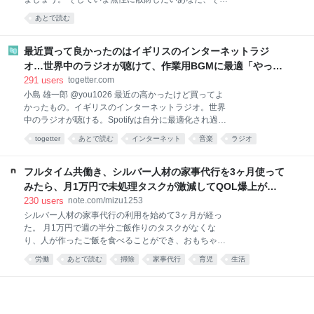
きは、正
なあなたの欲望も同時にかなえましょう。 いまや資本
あとで読む
主義の手先となった我々人類にもたらされる癒しのひ
ととき、それがこのコーナー「読者の買ってよかった
もの」です。 ただいまAmazonが7/13(月)いっぱいま
最近買って良かったのはイギリスのインターネットラジ
で、プライムデーの大型セール中（現在は先行セー
オ…世界中のラジオが聴けて、作業用BGMに最適「やっぱ
ル）なので、琴線に触れた方はどしどしお買い求めく
り物理的な機械」「この質感で鎮座してくれるのがいい」
291
users
togetter.com
ださい。 ※このページのリンクからご購入いただくと
小島 雄一郎 @you1026 最近の高かったけど買ってよ
一部収益がサイトに還元され運営費になります。あり
かったもの。イギリスのインターネットラジオ。世界
がとうございます！
中のラジオが聴ける。Spotifyは自分に最適化され過ぎ
ていて、新しい発見が少ない。世界のラジオ聴いてる
togetter
あとで読む
インターネット
音楽
ラジオ
と、その国の雰囲気とかと一緒に音楽が流れてくる。
ガジェット
家電
BGM
ネット
イギリス
作業用BGMに最適。似たアプリはあるけど、やっぱり
こっちがいい。 pic.x.com/Qf4rbfrpij 2026-06-28
フルタイム共働き、シルバー人材の家事代行を3ヶ月使って
10:48:11
みたら、月1万円で未処理タスクが激減してQOL爆上がり
した話。｜みず
230
users
note.com/mizu1253
シルバー人材の家事代行の利用を始めて3ヶ月が経っ
た。 月1万円で週の半分ご飯作りのタスクがなくな
り、人が作ったご飯を食べることができ、おもちゃが
散乱するリビング掃除はほとんどと言っていいほどし
労働
あとで読む
掃除
家事代行
育児
生活
なくなり、トイレ掃除は頻度が半分くらいになった。
え……コスパ良すぎ……🫶🏻 — みず☺︎3y🦖
(@mizu_mom_2) June 24, 2026 せっかくなので、実
際に使ってみた感想や、いろいろな情報をまとめてみ