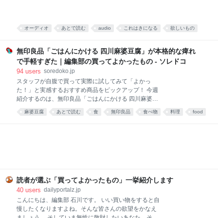
パオ）で大量に本場中国のフードをお取り寄せしてお
りました。日々、私はそのおこぼれにあずかっていた
のです。 そんな彼女がある日、 はつらつとした唐辛子
キャラの描かれた、真っ赤な小袋をくれました。 なん
オーディオ
あとで読む
audio
これはきになる
欲しいもの
だこれ。すごく辛そう。 「七味唐辛子みたいなもんか
PC
な」と思い、少量カップ麺にかけてみると、 予想だに
無印良品「ごはんにかける 四川麻婆豆腐」が本格的な痺れ
していなか
で手軽すぎた｜編集部の買ってよかったもの - ソレドコ
94
users
soredoko.jp
スタッフが自腹で買って実際に試してみて「よかっ
た！」と実感するおすすめ商品をピックアップ！ 今週
紹介するのは、無印良品「ごはんにかける 四川麻婆豆
腐」。ごはんにかけるだけで、山椒がしっかりきいた
麻婆豆腐
あとで読む
食
無印良品
食べ物
料理
food
本格四川の味が楽しめます。暑くて料理が億劫な日
や、時短ごはんにおすすめです！ ▼買ってよかったも
の2025と先週分はこちら レトルトレベルと思えない
本格派！無印良品 ごはんにかける 四川麻婆豆腐 画像
参照元：Amazon 麻婆豆腐が好きで、お家でもよく作
ります。白ご飯と一緒に食べるのが至福の時間です。
簡単に作れる料理ではありますが、具材を買ってきて
調理するのは、面倒くさい。特に夏は外出するのも調
読者が選ぶ「買ってよかったもの」一挙紹介します
理するのも暑くて億劫。そんなときでも、手軽に本格
40
users
dailyportalz.jp
麻婆豆腐が味わえるのがこちらの商品です。 熱湯で約
こんにちは、編集部 石川です。 いい買い物をすると自
4〜5分あたためて（電子レンジであたためる場合は
慢したくなりますよね。そんな皆さんの欲望をかなえ
500Wで約2分）、ご飯にかけるだけ。初めて食べたと
ましょう。 そしていま無性に散財したいあなた、そん