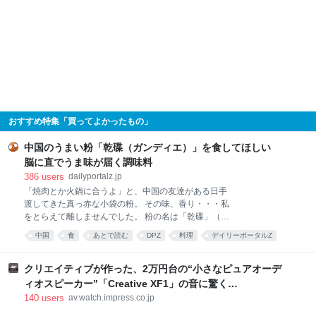
おすすめ特集「買ってよかったもの」
中国のうまい粉「乾碟（ガンディエ）」を食してほしい
脳に直でうま味が届く調味料
386
users
dailyportalz.jp
「焼肉とか火鍋に合うよ」と、中国の友達がある日手
渡してきた真っ赤な小袋の粉。 その味、香り・・・私
をとらえて離しませんでした。 粉の名は「乾碟」（ガ
ンディエ）。唐辛子や花椒、ピーナッツの粉を調合し
中国
食
あとで読む
DPZ
料理
デイリーポータルZ
た、脳に直でうま味が届く調味料です。 そんな乾碟を
食べ物
food
唐沢むぎこ
中華
みんなで食べる、「旨粉会（うまこかい）」をやりま
した。 真っ赤な小袋に入った粉 大学院生のころ、中国
クリエイティブが作った、2万円台の“小さなピュアオーデ
の東北地方から来た留学生の女の子と仲良くなりまし
ィオスピーカー”「Creative XF1」の音に驚く
た。 彼女は辛い物が大好き。「日本には辛い食べ物が
[Sponsored]
140
users
av.watch.impress.co.jp
ない」と、中国のショッピングサイト「淘宝」（タオ