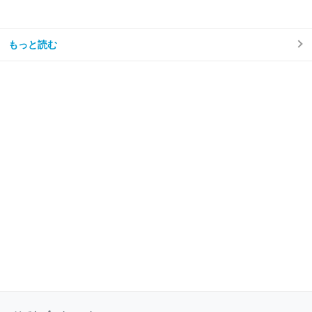
る。 今思えば もっと早く利用すればよかった。 しか
ない。 シルバー人材センターを利用しようと思った理
由我が家はフルタイム共働き、子どもは年少の男の子
が1人。 毎日時間との戦い。 私は仕事終わりに家事を
もっと読む
楽しくテキパキとできる方ではない。ついだらけてし
まう。 私の難儀なところは、気持ちよくだらけて、家
事のことなど忘れてしまえたらいいのに、 「もう1週
間トイレ掃除してない」 「階段に猫