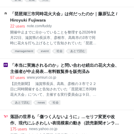
カデミー賞最優秀助演女優賞を受賞するなど、数々の
映画・ドラマで活躍。今年3月13日に発表された日本
アカデミー賞では、映画界への多大な貢献や長年の実
「琵琶湖三市同時花火大会」は何だったのか｜藤原弘之 /
績を称える会長功労賞を受賞した小川だが、新旧スタ
Hiroyuki Fujiwara
ーが集結した授賞式には姿を見せていなかった。 それ
22
users
note.com/fuddy
から約2週間後――。鹿児島市内の病院で3月26日の早
開催中止までに分かっていることを整理する2026年8
朝、前日に容体が急変した86歳の小川は、家族が誰ひ
月22日、滋賀県の長浜市、彦根市、高島市の3市で同
とり駆けつけることのないまま、息を引き取った。 21
時に花火を打ち上げるとして告知されていた「琵琶湖
歳で文学座第1期研究生になるや、若くして「大女
三市同時花火大会」が、8月9日、開催中止を発表しま
優・杉村春子の後継者」と目され、つねに日の当たる
management
event
社会
あとで読む
した。 公式サイトやSNSでは3市合計で1万発以上の花
道を歩いてきた小川真由美の晩年は、寂しいものだっ
火を打ち上げる大規模イベントとして宣伝され、
た。 ひとり娘が明かす、母・真由美と縁を切った理由
7,000円から19,000円の有料観覧席も販売されていま
「本当に実施されるのか」と問い合わせ続出の花火大会、
「真由
した。しかし開催日が近づいても具体的な会場や打ち
主催者が中止発表…有料観覧券を販売済み
上げ時刻が明らかにならず、地元自治体や消防、警察
97
users
www.yomiuri.co.jp
が大会の実施を把握していないことが地元紙の取材で
【読売新聞】 滋賀県長浜、高島、彦根の３市で２２
判明。その後、自治体からも相次いで注意喚起が出さ
日に同時開催すると告知されていた「琵琶湖三市同時
れ、最終的に開催2週間前となる8月9日に中止となり
花火大会」について、主催する実行委員会は９日、
ました。 SNSではすでに「詐欺だったのではないか」
「必要な準備・運営体制を整えることが困難」として
という声も出ています。 僕自身も気になって公開情報
あとで読む
news
社会
中止するとホームページ（ＨＰ）などで発表し
を追ってみました。ただ、現時点でこの大会を「詐
欺」と断定できる材料はありません。一方で、通常の
落語の世界も「傷つく人ないように」…セリフ変更や改
イベン
作、現代にふさわしい表現模索の動き（読売新聞オンライ
ン） - Yahoo!ニュース
175
users
news.yahoo.co.jp