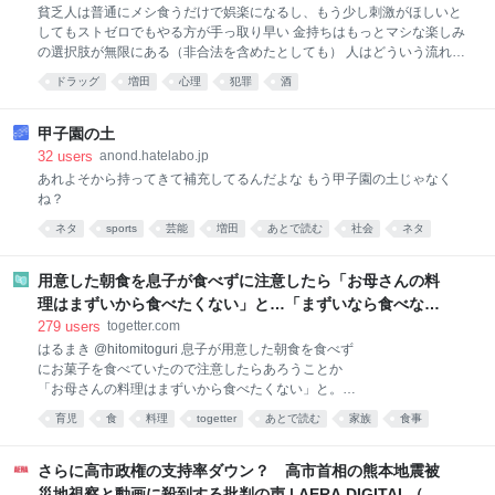
貧乏人は普通にメシ食うだけで娯楽になるし、もう少し刺激がほしいと
してもストゼロでもやる方が手っ取り早い 金持ちはもっとマシな楽しみ
の選択肢が無限にある（非合法を含めたとしても） 人はどういう流れで
ドラッグに手を出すことになるのか、いまだに実感として理解できない
ドラッグ
増田
心理
犯罪
酒
甲子園の土
32
users
anond.hatelabo.jp
あれよそから持ってきて補充してるんだよな もう甲子園の土じゃなく
ね？
ネタ
sports
芸能
増田
あとで読む
社会
ネタ
用意した朝食を息子が食べずに注意したら「お母さんの料
理はまずいから食べたくない」と…「まずいなら食べなく
ていい。今後は自分で食事を用意しなさい。お金は渡す」
279
users
togetter.com
と言った話が議論に
はるまき @hitomitoguri 息子が用意した朝食を食べず
にお菓子を食べていたので注意したらあろうことか
「お母さんの料理はまずいから食べたくない」と。反
抗期も大概にせいよとキレそうになりながら「まずい
育児
食
料理
togetter
あとで読む
家族
食事
なら食べなくていい。今後は自分で食事を用意しなさ
お金
心理
言葉
い。お金は渡す」と言った。最低でも1週間自分で3食
用意してほしい。 2026-08-08 18:02:04 はるまき
さらに高市政権の支持率ダウン？ 高市首相の熊本地震被
@hitomitoguri 「思ってないけど口から出たんだよ…
災地視察と動画に殺到する批判の声 | AERA DIGITAL（ア