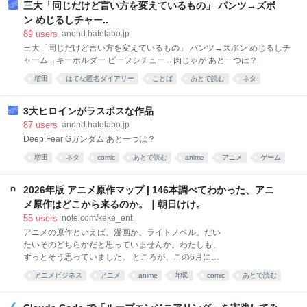
総選挙では、チームみらい以外の各党が消費税減税を
三大「同じだけど言い方を変えているもの」 パンツ→ズボ
公約に掲げていただけに、高市首相にとってはもっと
ン めじるしチャー..
早く意見が集約できるはずだったのに……というの
89
users
anond.hatelabo.jp
が、本音でしょう」（自民党関係者） 一方、この発言
三大「同じだけど言い方を変えているもの」 パンツ→ズボン めじるしチ
には首相の秘めた思いも凝縮されているという。 「2
ャーム→キーホルダー ビーフシチュー→肉じゃが あと一つは？
年後に税率を元に戻すのも自身だと言い切ったところ
に、首相の長期政権への意欲を感じ取った関係者は多
増田
はてな匿名ダイアリー
ことば
あとで読む
ネタ
かった。実際、今夏の霞が関の人事では、審議官級の
日本語
言葉
人事にかなり介入したそうです。審議官といえば、
3大ヒロインがラスボスな作品
2〜3年後に省庁のトップを目指す立場。首相は消費税
87
users
anond.hatelabo.jp
率を戻す頃には、省庁
Deep Fear Gガンダム あと一つは？
増田
ネタ
comic
あとで読む
anime
アニメ
ゲーム
はてな匿名ダイアリー
2026年版 アニメ原作マップ | 146本調べてわかった、アニ
メ原作はどこから来るのか。｜朝日けけ。
55
users
note.com/keke_ent
アニメの原作といえば、漫画か、ライトノベル。だい
たいそのどちらかだと思っていませんか。わたしも、
ずっとそう思っていました。 ところが、この6月に流
れてきたアニメ化の発表を並べていて、新しい発見が
アニメビジネス
アニメ
anime
地図
comic
あとで読む
ありました。イラストレーターのnecoさんが描き続け
てきた、武装する女子高生のイラストシリーズ『重兵
装型女子高生』が、2027年にTVアニメ化。原作は、