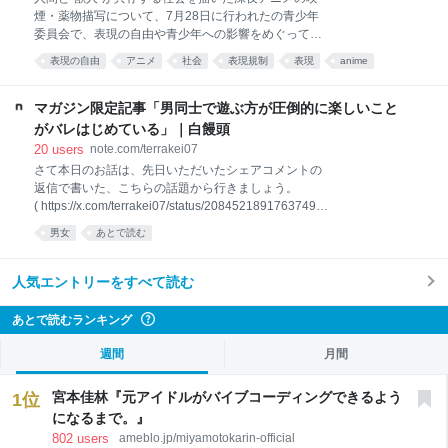
した図書館である。しかしながら、開館から半年ほど
煙・薬物描写について、7月28日に行われたの青少年
経過した同年11月、書架に排架している資料の一部に
委員会で、表現の自由や青少年への影響をめぐって意
カビの発生が確認された。調査の結果、閲覧室の湿度
見が交わされた。 対象となったのは、平日深夜に放送
が平均75％を超える高湿度状態であったこと、閲覧室
表現の自由
アニメ
社会
表現規制
表現
anime
されたコメディーアニメ。人間と、猫を擬人化したキ
に隣接する固定書架から放射状にカビ被害が広がって
あとで読む
BPO
漫画
放送
ャラクターである「獣人」が共存する社会を舞台に、
いることが判明した。特に、古い洋書やクロス
たばこから手が放せない猫耳の若い女性と、その友人
マガジン限定記事「男同士で遊ぶ方が圧倒的に楽しいこと
たちの生活を描いている。 BPO事務局が入る千代田放
がバレはじめている」｜白饅頭
送会館 ○「表現の自由という意味では許容の範囲内」
20
users
note.com/terrakei07
公開された議事概要によると、視聴者からは「喫煙描
さて本日のお話は、先日いただいたシェアコメントの
写が繰り返され、違法薬物とみられるものの使用シー
返信で書いた、こちらの話題から行きましょう。
ンもあり、深夜帯とはいえ問題ではないか」などと批
( https://x.com/terrakei07/status/20845218917637493
判する意見が寄せられた。 担当委員は、子どもが視聴
23 より引用 ) 「意外と知られていないが『男同士の
する可能性が低い深夜帯に編成されている点につい
男女
あとで読む
アクティビティ』がじつは滅茶苦茶楽しい」 ――とい
て、番組制作側の配慮が感じられると指摘。 作中の描
う不都合（？）な真実にまつわるとても興味深いお便
写についても「違法薬物の使用だとはっきり明示して
りを読者から先月いただいたので、今日はまずそちら
人気エントリーをすべて読む
いるわけでもない
をご紹介したいと思います。 >
https://x.com/terrakei07/status/2079121047111229874
あとで読むランキング
?
>「男同士でバーベキューでもして慰め合ってろ」と
突き放されたころ（2010年代）は、まだ男たちは恋愛
週間
月間
市場に残りたいという欲求を持っていたのですが、バ
ーベキューをやってみたら意外に楽しくてどうでもよ
宮本佳林『元アイドルがバイブコーディングできるよう
1
位
くなっちゃったのが2020年代。 先生のツイートで書
になるまで。』
かれていた話、本当に
802
users
ameblo.jp/miyamotokarin-official