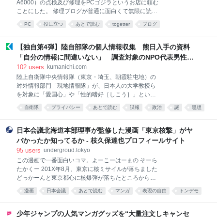
A6000）の点検及び修理をPCゴジラというお店に頼む
それも見出しの並び順しか見ません ボタン1個を書き
ことにした。 修理ブログが普通に面白くて無限に読ん
きれません（後述） 一番はっきり言えるのはこれで
でしまうなコレ… pc-godzilla.com/category/%e3%8…
す。 DESIGN.md を置いても、実装がそれに従ってい
PC
役に立つ
あとで読む
togetter
ブログ
2026-08-04 17:55:30 グラボの修理 - パソコン修理専
るかは誰も確認していません。 lin
門店：PCゴジラ グラボの修理はPCゴジラへ！基板の
損傷・電源回路の異常・映像出力の不具合など、豊富
【独自第4弾】陸自部隊の個人情報収集 熊日入手の資料
な修理実績をもとにグラボの修理に特化して対応して
「自分の情報に間違いない」 調査対象のNPO代表男性が
います。見積もり無料・全国対応・メーカー修理より
確認 隊員とのメール履歴も一致｜熊本日日新聞社
102
users
kumanichi.com
低価格。原因の特定か… 1 user パソコン修理専門店：
陸上自衛隊中央情報隊（東京・埼玉、朝霞駐屯地）の
PCゴジラ
対外情報部門「現地情報隊」が、日本人の大学教授ら
を対象に「愛国心」や「性的嗜好［しこう］」といっ
た個人情報を組織的に調査・収集しているとみられる
自衛隊
プライバシー
あとで読む
諜報
政治
謎
思想
問題で、熊本日日新聞が入手した複数の「報告書」の
軍事
一つに個人情報が記載されていたNPO法人代表の男性
が取材に応じ、報告書の内容について「自分の情報に
日本会議北海道本部理事が監修した漫画「東京核撃」がヤ
間違いない」と述べた。メールの履歴など男性しか知
バかったか知ってるか - 枝久保達也プロフィールサイト
り得ない情報と一致した。 男性は、紛争地の人道支援
95
users
undergroud.tokyo
などが専門で、特定の国に精通する有識者。海外の治
この漫画で一番面白いコマ。よーこーはーまの そーら
安情勢に関する「地域研究」の名目で接近してきた複
たかくー 201X年8月、東京に核ミサイルが落ちました
数の自衛官と意見交換し、治安情報などをレクチャー
どっかーんと東京都心に核爆弾が落ちたところから始
していたという。 熊日が入手した「個人BSD（ベーシ
る漫画「東京核撃」。その展開以上にネット上に大き
ックソースデータ）報告書」や添付資料の内容を確認
漫画
日本会議
あとで読む
マンガ
表現の自由
トンデモ
な衝撃を与えたのは、漫画に記された監修者の名前で
した男性は、隊員と交わしたメールの送受信履歴のほ
戦争
comic
ネタ
した。 その名は高田純。札幌医科大学教授に所属する
か、携帯電話番号、学歴、勤務先、身長・体形、趣
理学博士です。 専門分野は「中国・北朝鮮の核武装問
少年ジャンプの人気マンガグッズを“大量注文しキャンセ
味、嗜好［しこう］などが一