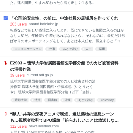
た。死の間際、生まれ変わったら清く正しく生きるこ
日本政府のクールジャパン機構再検討の背景』と題し
とを誓ったクロエは、現代日本に転生する。そう、加
た特化報告書を公表した。 報告書は投資の巧拙という
齢臭漂う中年男性・黒江正路として……！
話にとどまらな、より根の深い構造的な問題を浮かび
「心理的安全性」の前に、中途社員の居場所を作ってくれ
上がらせている。民間が手を出しにくい高リスク領域
203
users
anond.hatelabo.jp
を補う「政策
転職などで新しい職場に入ったとき、既にできている集団に入るのはか
なり大変だ。年齢差や性差があればなおさら。 それなのに、最初だけ形
ばかりのオンボーディングをして、あとは本人任せ。孤立すると「コミ
ュニケーション能力不足」で評価を下げ、人材を逃す会社は少なくない
コミュニケーション
仕事
あとで読む
人生
増田
と思う。 人類みんな陽キャではない。一回り以上年齢が違えばお互い遠
はてな匿名ダイアリー
communication
心理
慮するし、性別や既婚・未婚でも生活圏や話題は変わる。フリーアドレ
スならさらに孤立しやすい。 じゃあどうするか。人事と管理職が仕事し
E2903 – 琉球大学附属図書館医学部分館でのカビ被害資料
てほしい。イベントは「自由参加」で終わらせず、勤務時間内に参加さ
の清掃作業
せる場を作る。管理職は週1でも仕事抜きで全員集まって雑談できる時
39
users
current.ndl.go.jp
間を設ける。「自主性を尊重すれば自然に交流する」は幻想だと思う。
琉球大学附属図書館医学部分館でのカビ被害資料の清
以上、平均年齢31.3歳の大手に中途入社した40代既婚男性の独り言。 本
掃作業 琉球大学附属図書館・伊藤卓也（いとうたく
当に周囲が若くて、転籍以前に居場所を作るだけでしんどい。
や） 琉球大学附属図書館医学部分館（以下「当館」）
は、2025年12月8日から2026年1月20日および2026年
琉球大学
清掃
図書館
沖縄
あとで読む
university
4月15日から5月12日にかけて、館内書架エリアにおい
trouble
建築
て発生したカビ被害資料の清掃作業を実施した。本稿
では、発生の経緯、清掃作業の概要、ならびに原因と
“獣人”共存の深夜アニメで喫煙、違法薬物の連想シーン
今後の対策について報告する。 ●発生の経緯 当館は、
も…視聴者批判でBPO議論「紛らわしいことは放送しない
本学医学部の西普天間キャンパス移転に伴い、新営さ
ほうが」 - ライブドアニュース
312
users
news.livedoor.com
れた教育棟2階に、2025年4月にリニューアルオープン
人間と“獣人”が共存する社会を描いた深夜アニメの喫