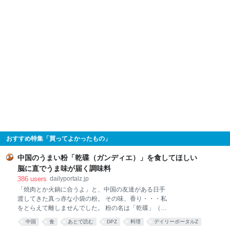
おすすめ特集「買ってよかったもの」
中国のうまい粉「乾碟（ガンディエ）」を食してほしい
脳に直でうま味が届く調味料
386
users
dailyportalz.jp
「焼肉とか火鍋に合うよ」と、中国の友達がある日手
渡してきた真っ赤な小袋の粉。 その味、香り・・・私
をとらえて離しませんでした。 粉の名は「乾碟」（ガ
ンディエ）。唐辛子や花椒、ピーナッツの粉を調合し
中国
食
あとで読む
DPZ
料理
デイリーポータルZ
た、脳に直でうま味が届く調味料です。 そんな乾碟を