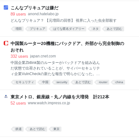
山田尚子総監督・Abel Gongora監督『天幕のジャード
ゥーガル』は，モンゴル帝国を舞台とした大河アニメ
こんなプリキュアは嫌だ
ーションである。歴史に翻弄される女性たちの壮絶な
89
users
anond.hatelabo.jp
生き様を，日本のマンガらしい柔らかなタッチで描い
どんなプリキュア？ 【元増田の回答】 視界に入った虫全部殺す
た異色の作品として注目されている。今回紹介する
増田
プリキュア
はてな匿名ダイアリー
ネタ
あとで読む
「第6幕 メルゲンの民」は，チンギス・カンの第三皇
子オゴタイの妻・ドレゲネが，主人公・シタラ（ファ
アニメ
ーティマ）に自らの過去と帝国への憎悪を語る重要回
中国製ルーター20機種にバックドア、外部から完全制御の
である。脚本は『パズドラ』（2018年-）などの佐藤
おそれ
寿昭。絵コンテは『もののけ姫』（1997年）『千と千
332
users
japan.cnet.com
尋の神隠し』（2001年）
中国企業Zbtlink製のルーターがバックドアを組み込ん
だ状態で出荷されていることが、サイバーセキュリテ
ィ企業VulnCheckの新たな報告で明らかになった。
VulnCheckはZbtlink製の20機種を調査し、各機種のフ
セキュリティ
中国
security
あとで読む
router
china
ァームウェアで、中国にあるクラウドサーバーと自動
企業
exploit
Wi-Fi
的に通信する不正プログラムを発見した。VulnCheck
の最高技術責任者（CTO）を務めるJacob Baines氏に
東京メトロ、銀座線・丸ノ内線を大増発 計212本
よると、このバックドアにより、Zbtlinkはルーターの
52
users
www.watch.impress.co.jp
ネットワークに接続されたほかの機器にもアクセスで
きる可能性があるという。 この発見は、多くのサイバ
ーセキュリティ専門家や米議員が長年唱えてきた「中
国製ルーターは信頼できない」という主張に関して、
鉄道
あとで読む
東京
これまでに出てきた中で最も「動かぬ証拠」に近いも
のだ。 この種の不正プログラムへの懸念から、米テキ