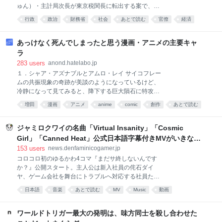
ま、業界最高額クラスの超大作を丸ごと任されてい
ゅん）・主計局次長が東京税関長に転出する案で、エ
る。スマホですら8K動画が撮れる時代に、なぜだろう
ース級の財務官僚がこのポストに就くのは異例。消費
か？ 思えば、「大作を観るならやっぱりIMAXで」と
行政
政治
財務省
社会
あとで読む
官僚
経済
減税な…
いう感覚は、もうすっかり定着していると言えるだろ
高市早苗
めも
politics
う。話題の大作が公開されれば、IMA
あっけなく死んでしまったと思う漫画・アニメの主要キャ
ラ
283
users
anond.hatelabo.jp
１．シャア・アズナブルとアムロ・レイ サイコフレー
ムの共振現象の奇跡が美談のようになっているけど、
冷静になって見てみると、降下する巨大隕石に特攻し
ただけ。 あの場面で「他者と誤解なく分かり合えるよ
増田
漫画
アニメ
anime
comic
創作
あとで読む
うになる」というニュータイプの理想の答えだ、と言
マンガ
ネタ
小並感
われてもピンと来なかった。 ２．内海課長（機動警察
パトレイバー） 特車二課の後藤隊長と並ぶ人気キャラ
ジャミロクワイの名曲「Virtual Insanity」「Cosmic
だったのに、最後はモブみたいなキャラにあっさりと
Girl」「Canned Heat」公式日本語字幕付きMVがいきなり
刺された。 この内海課長の持つ底知れない魅力からす
公開！「SUMMER SONIC 2026」での9年ぶりとなる日本
153
users
news.denfaminicogamer.jp
ると、あっさりし過ぎだと思う。 ３．ラディッツ（ド
公演を記念して
コロコロ初のゆるかわ4コマ『まだサ終しないんです
ラゴンボール） 主人公・孫悟空の兄という重要ポジシ
か？』公開スタート。主人公は新入社員の侘石ダイ
ョンだったのに、ピッコロの新技の実験台にされただ
ヤ、ゲーム会社を舞台にトラブルへ対応する社員たち
け。 その後の物語でも、一度も言及されていない。
を描く
日本語
音楽
あとで読む
MV
Music
動画
ワールドトリガー最大の発明は、味方同士を殺し合わせた