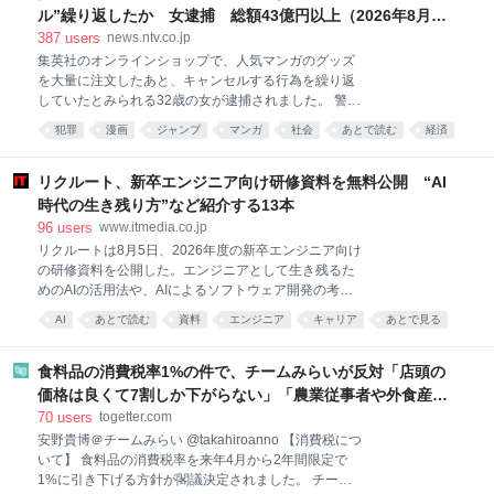
題、核災害防護とテロ対策、核エネルギーの平和利用
ル”繰り返したか 女逮捕 総額43億円以上（2026年8月6
の推進と危機管理、核放射線の医療利用と安全」と書
日掲載）｜日テレNEWS NNN
387
users
news.ntv.co.jp
くと核・放射線の専門家のように見えますが、その実
集英社のオンラインショップで、人気マンガのグッズ
体は「日本会議北海道本部理事」であり、幸福の科学
を大量に注文したあと、キャンセルする行為を繰り返
出版から本を出し、田母神俊雄と講演会を行い、アパ
していたとみられる32歳の女が逮捕されました。 警視
グループの主催する「真の近現代史観」懸賞論文で最
庁によりますと、吉田麻祐容疑者は2024年から去年に
優秀賞を取った人物、と言えば分かる人にはすぐ分か
犯罪
漫画
ジャンプ
マンガ
社会
あとで読む
経済
かけて、集英社のオンラインショップで注文した、少
るでしょう。 高田純はこの作品で「監修」とあるもの
グッズ
事件
crime
年ジャンプの人気マンガ「ONE PIECE」や
の、被害想定や対応策など本編で描かれていることは
「NARUTO」のグッズなどの代金を支払わず大量にキ
リクルート、新卒エンジニア向け研修資料を無料公開 “AI
『核爆発災害 そ
ャンセルしたことで、業務を妨害した疑いがもたれて
時代の生き残り方”など紹介する13本
います。 集英社によりますと、吉田容疑者は238個の
96
users
www.itmedia.co.jp
アカウントから注文を繰り返し、キャンセルした商品
リクルートは8月5日、2026年度の新卒エンジニア向け
の総額は、43億円以上にのぼるということです。 調べ
の研修資料を公開した。エンジニアとして生き残るた
に対し吉田容疑者は容疑を認め、「アニメ全般が好き
めのAIの活用法や、AIによるソフトウェア開発の考え
で、注文したことで欲求が満たされた」と供述してい
方の変化など、業務やキャリア形成に必要な知見を幅
るということです。
AI
あとで読む
資料
エンジニア
キャリア
あとで見る
広く紹介している。 26年度の研修で利用した13の資
考え方
料を公開した。例えば「ソフトウェアエンジニア人生
サバイバルガイド」では、エンジニアとして働く心構
食料品の消費税率1%の件で、チームみらいが反対「店頭の
えを解説しており、AIを業務のアウトプットだけでな
価格は良くて7割しか下がらない」「農業従事者や外食産業
く、自身のスキル育成に利用することなどを推奨して
に負担が偏る」「高所得者ほど恩恵は大きい」「財源が不
70
users
togetter.com
いる。
明確」が主な理由
安野貴博＠チームみらい @takahiroanno 【消費税につ
いて】 食料品の消費税率を来年4月から2年間限定で
1%に引き下げる方針が閣議決定されました。 チーム