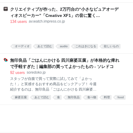
食べ物
food
唐沢むぎこ
中華
みんなで食べる、「旨粉会（うまこかい）」をやりま
した。 真っ赤な小袋に入った粉 大学院生のころ、中国
クリエイティブが作った、2万円台の“小さなピュアオーデ
の東北地方から来た留学生の女の子と仲良くなりまし
ィオスピーカー”「Creative XF1」の音に驚く
た。 彼女は辛い物が大好き。「日本には辛い食べ物が
[Sponsored]
134
users
av.watch.impress.co.jp
ない」と、中国のショッピングサイト「淘宝」（タオ
パオ）で大量に本場中国のフードをお取り寄せしてお
りました。日々、私はそのおこぼれにあずかっていた
のです。 そんな彼女がある日、 はつらつとした唐辛子
キャラの描かれた、真っ赤な小袋をくれました。 なん
オーディオ
あとで読む
audio
これはきになる
欲しいもの
だこれ。すごく辛そう。 「七味唐辛子みたいなもんか
PC
な」と思い、少量カップ麺にかけてみると、 予想だに
無印良品「ごはんにかける 四川麻婆豆腐」が本格的な痺れ
していなか
で手軽すぎた｜編集部の買ってよかったもの - ソレドコ
92
users
soredoko.jp
スタッフが自腹で買って実際に試してみて「よかっ
た！」と実感するおすすめ商品をピックアップ！ 今週
紹介するのは、無印良品「ごはんにかける 四川麻婆豆
腐」。ごはんにかけるだけで、山椒がしっかりきいた
麻婆豆腐
あとで読む
食
無印良品
食べ物
料理
food
本格四川の味が楽しめます。暑くて料理が億劫な日
や、時短ごはんにおすすめです！ ▼買ってよかったも
の2025と先週分はこちら レトルトレベルと思えない
本格派！無印良品 ごはんにかける 四川麻婆豆腐 画像
参照元：Amazon 麻婆豆腐が好きで、お家でもよく作
ります。白ご飯と一緒に食べるのが至福の時間です。
簡単に作れる料理ではありますが、具材を買ってきて