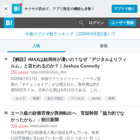
サクサク読めて、
アプリ限定の機能も多数！
アプリで開く
c
l
o
ログイン
ユーザー登録
s
e
今週のブクマ数ランキング（2026年8月第1週）
人気
新着
【解説】IMAXは結局何が凄いの？なぜ「デジタルよりフィ
ルム」と言われるのか？｜Joshua Connolly
155
users
note.com/joshua_film
2026年7月17日、米国でクリストファー・ノーラン監
督の『オデュッセイア』が公開された。製作費は約2
億5000万ドル。日本の公開は9月11日である。この映
画には、映画史上「初」の肩書きがひとつ付いてい
カメラ
映画
あとで読む
フィルム
movie
技術
る。全編がIMAXフィルムカメラで撮影された、史上最
初の長編映画だということだ。 ところで、IMAXとい
う技術が衆人の元でデビューしたのは1970年、大阪万
エース級の財務官僚が異例転出へ 官邸幹部「協力的でな
博の富士グループパビリオンだったというのはご存知
かったから」：朝日新聞
だろうか。そこで上映された『Tiger Child』が世界初
329
users
www.asahi.com
のIMAX作品とされる。つまり半世紀以上前に生まれ
7日発表予定の財務省人事が波紋を呼んでいる。将来
た、しかもフィルムという過去の技術が、2026年のい
の次官候補と言われている一松（ひとつまつ）旬（じ