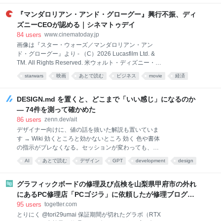
表現・思想
マンガ
表現規制
漫画
が、やまゆり園事件10年追悼の日(2026年7月26日)に
アニメ化を発表したことでも物議を醸しています。 ※
『マンダロリアン・アンド・グローグー』興行不振、ディ
津久井やまゆり園事件は、2016年7月26日に神奈川県
ズニーCEOが認める｜シネマトゥデイ
相模原市の障害者施設「津久井やまゆり園」で起き
84
users
www.cinematoday.jp
た、元職員による入所者殺傷事件です。入所者19人が
画像は『スター・ウォーズ／マンダロリアン・アン
死亡、職員を含む26人が重軽傷を負いました。 その後
ド・グローグー』より - （C）2026 Lucasfilm Ltd. &
出版社の姿勢、作者の意図、作者の過去
TM. All Rights Reserved. 米ウォルト・ディズニー・カ
ンパニーのCEOであるジョシュ・ダマロが、映画『ス
starwars
映画
あとで読む
ビジネス
movie
経済
ター・ウォーズ／マンダロリアン・アンド・グローグ
ー』の興行成績が振るわなかったことを認めた。
Varietyほか各メディアが報じた。 【画像】かわいすぎ
DESIGN.md を置くと、どこまで「いい感じ」になるのか
る！来日したペドロ・パスカル＆グローグー 『スタ
— 74件を測って確かめた
ー・ウォーズ』7年ぶりの劇場映画として製作された
86
users
zenn.dev/ait
本作は、ドラマシリーズ「マンダロリアン」（ディズ
デザイナー向けに、値の話を抜いた解説も置いていま
ニープラスで独占配信中）で活躍する賞金稼ぎマンダ
す → Wiki 効くところと効かないところ 効く 色や書体
ロリアンと強いフォースを秘めた子ども・グローグー
の指示がブレなくなる。セッションが変わっても、担
の活躍を描く冒険活劇。製作費は推計1億6,500万ドル
当者が変わっても同じ値が出る WCAG のコントラス
（＋宣伝費）と低予算ながら、世界興行収入は3億
AI
あとで読む
デザイン
GPT
development
design
ト比を機械でチェックできる Tailwind の設定や CSS
4,500万ドル（約552億円）とディズニーの期待値には
変数として書き出せる 値が決まっていない段階でも書
届かな
き始められる 効かない UI は生成しません。 CLI にあ
グラフィックボードの修理及び点検を山梨県甲府市の外れ
るのは検証と変換だけです あなたのコードは1行も読
にあるPC修理店「PCゴジラ」に依頼したが修理ブログが
みません。 ESLint と違い、検査対象は DESIGN.md 自
面白くて無限に読めてしまう
95
users
togetter.com
身です 文章の部分は検証されません。 11個の検査ル
とりにく @tori29umai 保証期間が切れたグラボ（RTX
ールのうち、Markdown 本文を見るのは1つだけで、