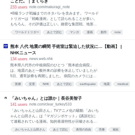
ことだ。｜まくらぎ
233
users
note.com/makuragi_note
※B級ランク戦編までのネタバレを含みます。 ワールド
トリガーは「戦略漫画」として語られることが多い。
もちろん、その評価は正しい。緻密な集団戦、地形を
利用した駆け引き、トリガーごとの相性。ここまで戦
ワールドトリガー
あとで読む
マンガ
漫画
創作
note
術を突き詰めた漫画はそう多くない。 ただ、自分はも
謎
Comic
っと根本的な発明があると思っている。 味方同士を殺
し合わせたことだ。 このたった一つの仕組みで、キャ
熊本 八代 地震の瞬間 手術室は緊迫した状況に…【動画】 |
ラクターの魅力も、戦略も、作品の厚みまでも成立さ
NHKニュース
せてしまった。 敵として攻略し、味方として好きにな
134
users
news.web.nhk
るワールドトリガーでは、主人公たちが所属するボー
熊本県八代市の中核病院のひとつ「熊本総合病院」
ダーの中でB級ランク戦が行われる。 トリガーの仕組
は、地震のあと一般外来の診療を休止していましたが
み上、本当に命を落とすことはない。だが、昇格を懸
5日、通常診療を再開しました。 病院のカメラには地
けた試合では、全員が本気で相手を倒しにいく。 この
震発生時の手術室の緊迫した様子が残されていまし
構造が、とてつもなく優秀だ。 普通のバトル漫画で
医療
災害
NHK
あとで読む
earthquake
地震
medical
た。 …
は、敵は攻略対象であり、味方は関係性を深める相手
熊本
だ。敵は「どう倒すか」を考える。味方は「どんな人
「みいちゃん」とは誰か｜長谷美智子
なのか」を知っ
141
users
note.com/clear_turkey533
「みいちゃんと山田さん」TVアニメ化の騒動 「みいち
ゃんと山田さん」は『マガジンポケット』(講談社)に
て連載されている漫画。知的発達特性が示唆される主
人公が虐待され暴力をふるう女衒や性売買に取り込ま
みいちゃんと山田さん
あとで読む
表現の自由
売春
福祉
れ1年後に無残な死を遂げる過激な内容の作品です