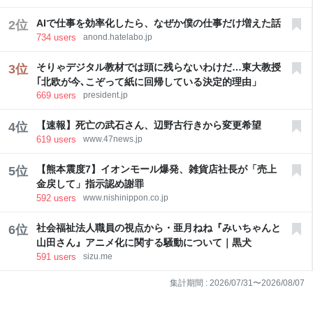
AIで仕事を効率化したら、なぜか僕の仕事だけ増えた話
2
位
734
users
anond.hatelabo.jp
そりゃデジタル教材では頭に残らないわけだ…東大教授
3
位
｢北欧が今､こぞって紙に回帰している決定的理由」
669
users
president.jp
【速報】死亡の武石さん、辺野古行きから変更希望
4
位
619
users
www.47news.jp
【熊本震度7】イオンモール爆発、雑貨店社長が「売上
5
位
金戻して」指示認め謝罪
592
users
www.nishinippon.co.jp
社会福祉法人職員の視点から・亜月ねね『みいちゃんと
6
位
山田さん』アニメ化に関する騒動について｜黒犬
591
users
sizu.me
集計期間 :
2026/07/31
〜
2026/08/07