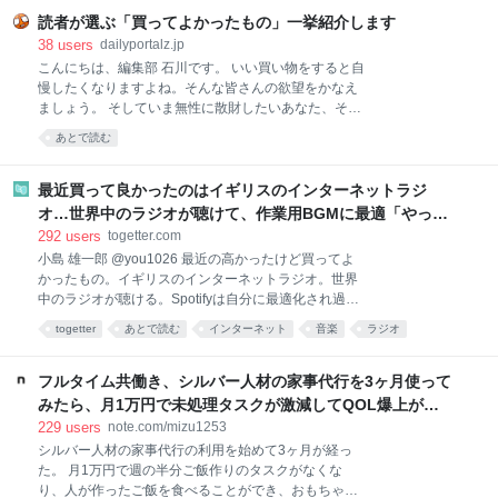
調理するのは、面倒くさい。特に夏は外出するのも調
読者が選ぶ「買ってよかったもの」一挙紹介します
理するのも暑くて億劫。そんなときでも、手軽に本格
38
users
dailyportalz.jp
麻婆豆腐が味わえるのがこちらの商品です。 熱湯で約
こんにちは、編集部 石川です。 いい買い物をすると自
4〜5分あたためて（電子レンジであたためる場合は
慢したくなりますよね。そんな皆さんの欲望をかなえ
500Wで約2分）、ご飯にかけるだけ。初めて食べたと
ましょう。 そしていま無性に散財したいあなた、そん
きは、正
なあなたの欲望も同時にかなえましょう。 いまや資本
あとで読む
主義の手先となった我々人類にもたらされる癒しのひ
ととき、それがこのコーナー「読者の買ってよかった
もの」です。 ただいまAmazonが7/13(月)いっぱいま
最近買って良かったのはイギリスのインターネットラジ
で、プライムデーの大型セール中（現在は先行セー
オ…世界中のラジオが聴けて、作業用BGMに最適「やっぱ
ル）なので、琴線に触れた方はどしどしお買い求めく
り物理的な機械」「この質感で鎮座してくれるのがいい」
292
users
togetter.com
ださい。 ※このページのリンクからご購入いただくと
小島 雄一郎 @you1026 最近の高かったけど買ってよ
一部収益がサイトに還元され運営費になります。あり
かったもの。イギリスのインターネットラジオ。世界
がとうございます！
中のラジオが聴ける。Spotifyは自分に最適化され過ぎ
ていて、新しい発見が少ない。世界のラジオ聴いてる
togetter
あとで読む
インターネット
音楽
ラジオ
と、その国の雰囲気とかと一緒に音楽が流れてくる。
ガジェット
家電
BGM
ネット
イギリス
作業用BGMに最適。似たアプリはあるけど、やっぱり
こっちがいい。 pic.x.com/Qf4rbfrpij 2026-06-28
フルタイム共働き、シルバー人材の家事代行を3ヶ月使って
10:48:11
みたら、月1万円で未処理タスクが激減してQOL爆上がり
した話。｜みず
229
users
note.com/mizu1253
シルバー人材の家事代行の利用を始めて3ヶ月が経っ
た。 月1万円で週の半分ご飯作りのタスクがなくな
り、人が作ったご飯を食べることができ、おもちゃが