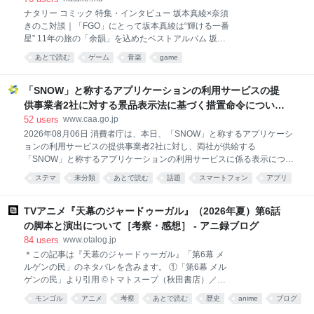
ナタリー コミック 特集・インタビュー 坂本真綾×奈須
きのこ対談｜「FGO」にとって坂本真綾は“輝ける一番
星” 11年の旅の「余韻」を込めたベストアルバム 坂本
真綾「『Fate/Grand Order』主題歌ベストアルバム 余
あとで読む
ゲーム
音楽
game
韻」 PR 2026年8月6日 坂本真綾がスマートフォン向
けゲーム「Fate/Grand Order」（以下、「FGO」）の
ために手がけてきた主題歌を収録した「『Fate/Grand
「SNOW」と称するアプリケーションの利用サービスの提
Order』主題歌ベストアルバム 余韻」が、7月29日に
供事業者2社に対する景品表示法に基づく措置命令について
発売された。同作は、2015年の「FGO」リリースに合
| 消費者庁
52
users
www.caa.go.jp
わせて発表された「色彩」から、2025年末に展開され
2026年08月06日 消費者庁は、本日、「SNOW」と称するアプリケーシ
た「FGO」第2部終章の主題歌「時計」まで、坂本と
ョンの利用サービスの提供事業者2社に対し、両社が供給する
「FGO」11年間の歩みを1枚にまとめたベスト盤だ。
「SNOW」と称するアプリケーションの利用サービスに係る表示につい
コミックナタリーではベストアルバムのリリースを記
て、それぞれ、景品表示法に違反する行為(同法第5条第3号(ステルスマ
念して、坂本と、「FGO」のシナリオや総監督を務め
ステマ
未分類
あとで読む
話題
スマートフォン
アプリ
ーケティング告示)に該当)が認められたことから、同法第7条第1項の規
る奈須きのこ（TYPE-M
定に基づき、措置命令を行いました。 公表資料 「SNOW」と称するア
プリケーションの利用サービスの提供事業者2社に対する景品表示法に
TVアニメ『天幕のジャードゥーガル』（2026年夏）第6話
基づく措置命令について[PDF:2.0 MB]
の脚本と演出について［考察・感想］ - アニ録ブログ
https://www.caa.go.jp/notice/assets/representation_cms207_260806_02
84
users
www.otalog.jp
.pdf
＊この記事は『天幕のジャードゥーガル』「第6幕 メ
ルゲンの民」のネタバレを含みます。 ①「第6幕 メル
ゲンの民」より引用 ©︎トマトスープ（秋田書店）／天
幕のジャードゥーガル製作委員会 anime-
モンゴル
アニメ
考察
あとで読む
歴史
anime
ブログ
jaadugar.com www.youtube.com トマトスープ原作／