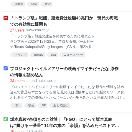
みらいは、衆院選の時点から消費税減税には、一貫し
消費税
経済
政治
て反対してきました。改めてですが、反対する主な理
由は下記の通りです。 ①税率を下げても、店頭の価格
は「良くて7割」しか下がらない見立てが示されてい
「トランプ級」戦艦、建造費は総額43兆円か 現代の海戦
る ②農業従事者や外食産業に、還付や資金繰り等の負
での有効性に疑問も
担が偏って発生するが、対応策が示されていない ③高
27
users
www.cnn.co.jp
所得者ほど恩恵は大きく、「物価高の影響を大きく受
「トランプ級」戦艦の建造を発表するために現れたト
ける方に重点的に」という政策目的に反する ④財源が
ランプ氏＝2025年12月22日、フロリダ州パームビー
不明確。取り組むべき社会保険料引き下げ施策にも影
チ/Tasos Katopodis/Getty Images （CNN） 第2次世界
響がおよび得る 上記について、引き続き秋の国会で議
大戦後最大の戦艦となる「トランプ級」の建設を海軍
論します。 2026-08-05 23:42:50 安野貴博＠チームみ
トランプ
military
usa
ニュース>へー
に求める米政権の計画を巡り、建造費は総額2750億ド
らい @takahiroanno 一方、令和11年度から本格導入
ル（約43兆円）に上ることが、議会予算局（CBO）の
される制度に
新たな報告書から明らかになった。米国の造船所では
プロジェクトヘイルメアリーの映画イマイチだったな 原作
建造できない可能性もあるという。 トランプ級のコス
の情報を詰め込ん..
トは1隻あたり180億ドル以上で、これまでに建造され
34
users
anond.hatelabo.jp
た海軍艦船の中で最も高価なフォード級空母に匹敵す
プロジェクトヘイルメアリーの映画イマイチだったな 原作の情報を詰め
る。 トランプ級戦艦のコスト高騰で、駆逐艦やフリゲ
込んで舌足らずになってる感 初見の人は理解するだけで脳のリソース食
ートも含めた海軍の水上戦闘艦の総調達予算は、2025
われるタイプの映像だったんじゃないか PHMみたいな理屈の積み上げそ
年の110億ドルから27年には180億ドルへと3分の2以
のものが快楽装置な作品はプロットだけ使って別解釈の脚本にした方が
上増加する見込みだ――。CBOの報告書はそう指摘し
増田
映画
SF
あとで読む
楽しめたんじゃないかなあ 押井守が言ってたみたいにある程度原作無視
ている。 政権がこの戦艦について発表したのは昨年12
った方がいい場合あるよな
月。
坂本真綾×奈須きのこ対談｜「FGO」にとって坂本真綾
は“輝ける一番星” 11年の旅の「余韻」を込めたベストアル
バム - コミックナタリー 特集・インタビュー
76
users
natalie.mu