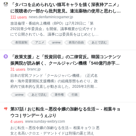
サス州は2月、中国で創業し、現在はカリフォルニア
「タバコを止められない猫耳キャラを描く深夜枠アニメ」
州に本社を置
に視聴者の一部から批判意見。違法薬物の使用と思わしき
描写も含めて、BPOが議論を交わす
111
users
news.denfaminicogamer.jp
放送倫理・番組向上機構（BPO）は7月28日に「第
292回青少年委員会」を開催。議事概要が公式サイト
にて公開されている。 議事には委員長をはじめとした
7人の委員全員が出席。さまざまな番組における6月後
表現規制
アニメ
anime
表現の自由
あとで読む
半～7月前半の1カ月間に寄せられた視聴者意見につい
て議論を交わした。 （画像は「放送倫理・番組向上機
構（BPO）」 公式サイトより）今回の議事では、とあ
「政策支援」と「投資回収」の二律背反。韓国コンテンツ
る「平日深夜のアニメ」に寄せられた視聴者意見につ
振興院が読み解く、クールジャパン機構「540億円赤字」
いても取り扱われている。 アニメの内容については、
の本質 | Branc（ブラン）-Brand New Creativity-
31
users
branc.jp
人間と獣人（猫を擬人化したキャラクター）が共存す
日本の官民ファンド「クールジャパン機構」（正式名
る社会を舞台に、たばこから手が放せない猫耳の若い
称・海外需要開拓支援機構）の組織形態をめぐり、政
女性と、その友人たちの生活を描くコメディ作品と説
府内で抜本的な見直しが動き出した。2026年3月期決
明。 「喫煙描写が繰り返され、違法薬物とみられるも
算で累積損失が540億円に達したことを受け、経済産
のの使用シーンもあり、深夜帯とはいえ問題ではない
anime
あとで読む
著作権
行政
業省は同年7月、制度・投資事業・組織経営の三つの
か」などと批判する意見があったという。 （画像は
側面から検証する会議体を立ち上げている。今後の議
「放送倫理・番組向上機構（BPO）」 公式サイトよ
論では、他機関との統合や廃止まで選択肢に入る可能
第37話 / おじ転生～悪役令嬢の加齢なる生活～ - 相葉キョ
り）担当委
性がある。 日本国内では、この機構をめぐって「公的
ウコ | サンデーうぇぶり
資金の浪費」「クールジャパン政策の失敗」といった
4
users
www.sunday-webry.com
批判的な報道が続いてきた。そんな折、韓国コンテン
おじ転生～悪役令嬢の加齢なる生活～ 相葉キョウコ 悪
ツ振興院（KOCCA）東京ビジネスセンターが2026年7
女と名高いクロエ・デマントイドは刑場の露と消え
月31日、『クールジャパンは本当に失敗したのか――