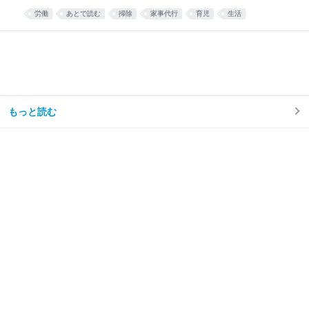
散乱するリビング掃除はほとんどと言っていいほどし
労働
あとで読む
掃除
家事代行
育児
生活
なくなり、トイレ掃除は頻度が半分くらいになった。
え……コスパ良すぎ……🫶🏻 — みず☺︎3y🦖
(@mizu_mom_2) June 24, 2026 せっかくなので、実
際に使ってみた感想や、いろいろな情報をまとめてみ
る。 今思えば もっと早く利用すればよかった。 しか
ない。 シルバー人材センターを利用しようと思った理
由我が家はフルタイム共働き、子どもは年少の男の子
が1人。 毎日時間との戦い。 私は仕事終わりに家事を
もっと読む
楽しくテキパキとできる方ではない。ついだらけてし
まう。 私の難儀なところは、気持ちよくだらけて、家
事のことなど忘れてしまえたらいいのに、 「もう1週
間トイレ掃除してない」 「階段に猫