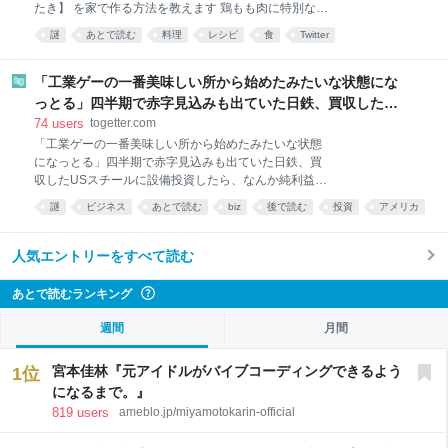
たき】 を家で作る方法を教えます 鶏もも肉に特別な処
化・経費の適正化など、様々な取組を進めています。
理をして大葉やみょうがなどの薬味と一緒にいただき
こうした取組の目的は、本学の教育・研究・診療・社
謎
あとで読む
料理
レシピ
食
Twitter
ます 夏に食うとたまりません この調理法、絶対覚えた
会連携活動を将来にわたって維持・発展させることに
方がいいです youtu.be/s0jWxvy14_4
あります。財務上の課題への対応は、教育研究活動を
pic.x.com/JGcDVqZigW 2026-08-06 20:12:10
「工業ゲーの一番美味しい所から始めたみたいな状態にな
縮小するためではな
っとる」四半期で赤字見込みも出ていた日鉄、買収したUS
スチールに設備投資したら、なんか純利益が2900億になっ
74
users
togetter.com
た
「工業ゲーの一番美味しい所から始めたみたいな状態
になっとる」四半期で赤字見込みも出ていた日鉄、買
収したUSスチールに設備投資したら、なんか純利益が
2900億になった
謎
ビジネス
あとで読む
biz
後で読む
投資
アメリカ
togetter
business
人気エントリーをすべて読む
あとで読むランキング
?
週間
月間
宮本佳林『元アイドルがバイブコーディングできるよう
1
位
になるまで。』
819
users
ameblo.jp/miyamotokarin-official