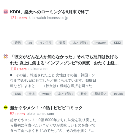
Datadog Test Impact Analysis（TIA） を導入し、PRご
とのCIフィードバックを大幅に高速化した取り組みに
ついて紹介します。 なお、バックエンドはRailsアプ
KDDI、楽天へのローミングを9月末で終了
リケーションなので、テストフレームワークは RSpec
131
users
k-tai.watch.impress.co.jp
を前提として話を進めます。 サービスが成長してプロ
ダクトの機能が増えてくると、テストも当然増えてい
きますよね。開発者が増えればPRの数も増え、CIの待
ち時間がボトルネックになってくるのも、割とあるあ
通信
au
インフラ
楽天
あとで読む
network
KDDI
るな課題だと思います。同じような悩みを抱えている
チームの参考になれば嬉しいです。 背景：膨れ上がる
楽天モバイル
mobile
携帯電話
テストとの戦い タイミーのバックエンドはモジュラー
「彼女がどんな人か知らなかった」それでも批判は投げら
モノ
れた 炎上に集まる“インプレゾンビ”の異変 | おたくま経済
新聞
110
users
otakuma.net
■ その後、報道されたこと 女性はその後、韓国・ソ
ウルで8月5日に死亡したと報じられています。朝鮮日
報などによると、「（彼女は）極端な選択を図った」
とのこと。報道は匿名ですが、複数の情報が一致して
SNS
炎上
twitter
あとで読む
社会
興味深い
trouble
いることなどから、同一人物と考えられています。 こ
の出来事を受けSNS上では、それ以前に起きていた炎
上や誹謗中傷との関係を指摘する声が出ています。た
超かぐやメシ！・0話 | ビビビコミック
だし、炎上や個々の投稿と女性の死との因果関係は、
52
users
bibibi-comic.com
現時点では確認されていません。 ■ 謝罪投稿に残っ
超かぐやメシ！・0話 8000年ぶりに味覚を取り戻した
ていた「見知らぬ批判」 記者がこの件で気になったの
ら最初に何食べたい？かぐやが美味しいものを食べて
は、女性の謝罪投稿に残されていた、いくつかの返信
食べて食べまくる！“めでたし"の、その先を描く『超