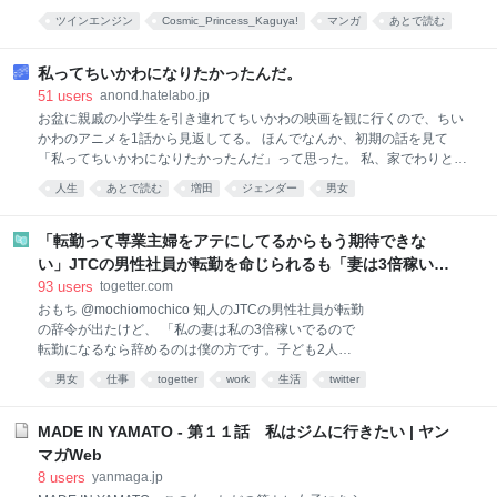
でした。 「謝罪するのに（メンバーと）一緒に撮った
かぐや姫！』公式スピンオフグルメコメディ。
ツインエンジン
Cosmic_Princess_Kaguya!
マンガ
あとで読む
画像載せるのは何なん。どこまで承認欲求モンスター
なの」 8月1日朝に投稿されたこの返信は、約20万
漫画
超かぐやメシ!
7000回表示されていました。 別のアカウントは、女
私ってちいかわになりたかったんだ。
性の謝罪文を「承認欲求と反省の境界線を突く神投稿
51
users
anond.hatelabo.jp
文」と表現。
お盆に親戚の小学生を引き連れてちいかわの映画を観に行くので、ちい
かわのアニメを1話から見返してる。 ほんでなんか、初期の話を見て
「私ってちいかわになりたかったんだ」って思った。 私、家でわりとこ
んなんなんよね。 ナガノさんのアカウントは自分ツッコミくまの頃から
人生
あとで読む
増田
ジェンダー
男女
長らく見てる。グッズ買い漁るみたいなほどではないけど、あたしン家
とかクレヨンしんちゃんとか、そーゆー枠的に長く見続けてる。 「なん
かちいさくてかわいいやつ」が最初に出たとき、こんな風になりたいと
「転勤って専業主婦をアテにしてるからもう期待できな
かは全然思ってなかった。パグさんの方が好きなので、コイツよりパグ
い」JTCの男性社員が転勤を命じられるも「妻は3倍稼いで
を出せ！と内心思っていたほどだ。 妹はそれみて「こんな風になりた
るので、それなら辞める」と言ったら、転勤がなくなった
93
users
togetter.com
い」って言って家でたまにちいかわの真似してたけど。笑 ファンがどん
おもち @mochiomochico 知人のJTCの男性社員が転勤
どん増えてって、SNSとか見てて妹みたいな人って多いんだなーとか思
の辞令が出たけど、 「私の妻は私の3倍稼いでるので
ってた。 私はちいさくなくてかわいくないキャラ。どちらかというと戦
転勤になるなら辞めるのは僕の方です。子ども2人い
闘能力高くて、バリキ
るのに妻にフルワンオペさせられるわけないです。」
男女
仕事
togetter
work
生活
twitter
で、転勤がなくなった話を聞いた。 ちなみに本人は超
優秀。 そんな家庭ゴロゴロあるから転勤はもう無理だ
と思う。 x.com/JapanTank/stat… 2026-08-06
MADE IN YAMATO - 第１１話 私はジムに行きたい | ヤン
20:31:33 ゆな先生 @JapanTank 「なんで今の若者は
マガWeb
転勤を極度に嫌がるんだ?」 って、当たり前だろ。妻
8
users
yanmaga.jp
も働いて家計を回してるんだから。 転勤してほしけり