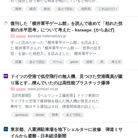
社で負担し合う新たな制度を検討していると明らかに
しました。 ・事前調査を行う義務。 ・安全性を確保し
した。調達先の多角化が狙い。
戦争
経済
政治
あとで読む
自民党
これはひどい
た計画を策定し、実施する義務。 ・生徒と保護者への
説明義務。 その3つすべてへの違反です。 その上で、
この報告書の冒頭には、こう書かれています。 本調査
復刊した「横井軍平ゲーム館」を読んで改めて「枯れた技
は、学校法人同志社及び同志社国際高校の役員及び教
術の水平思考」について考えた - karaage. [からあげ]
職員（退職
55
users
karaage.hatenadiary.jp
ずっと読みたかった『横井軍平ゲーム館』を読みまし
た 横井軍平さんの『横井軍平ゲーム館 ―「世界の任天
堂」を築いた発想力』を読みました。 横井軍平ゲーム
館: 「世界の任天堂」を築いた発想力 (ちくま文庫 よ
読書
あとで読む
ゲーム
game
技術
本
考え方
29-1) 作者:横井 軍平,牧野 武文筑摩書房Amazon この
本、実はかなり昔から読みたかった本です。一時期は
プレミアがついて数万円になっていて、さすがに手が
ドイツの空港で低空飛行の無人機、見つけた空港職員が蹴
出ませんでした。2018年に横井軍平さんの記事を書い
り落とす…積んでいたのは高性能プラスチック爆弾
たときも、図書館で見つけた別の伝記を読んでいまし
80
users
www.yomiuri.co.jp
た。 その後、ちくま文庫から復刊されて手頃な価格で
【読売新聞】 【ベルリン＝工藤彩香】ドイツ東部の
買えるようになっていたことを、ナル先生の投稿で知
ライプチヒ空港で爆発物を積んだ無人機が発見された
りました。見た瞬間、電光石火で購入。電子書籍は見
事件で、独ＤＰＡ通信は６日、捜査関係者の話とし
当たらなかったので、久しぶりに紙の本を買いまし
て、爆発物は軍などで使用される高性能のプラスチッ
た。 「横井軍平 ゲーム館」はオススメです。成り上が
germany
drone
戦争
あとで読む
ク爆弾だったと報じた。独連邦検察庁は同日の
りストーリーがヤバい https://t.co/ZuGZt7O1Zu— Null-
Cod
東京都、八重洲駐車場を地下シェルターに改修 弾道ミサ
イルから避難 - 日本経済新聞