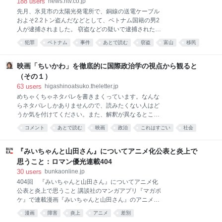
188
users
news.ntv.co.jp
先月、氷見市の太陽光発電所で、銅線の送電ケーブル
およそ2.2トン盗んだなどとして、ベトナム国籍の男2
人が逮捕されました。 窃盗などの疑いで逮捕されたの
は、いずれもベトナム国籍で、住居不定・無職のゴ バ
犯罪
ベトナム
事件
あとで読む
窃盗
富山
移民
ン ハイ容疑者（24）と、グエン ロン ボ容疑者（24）
です。 警察によりますと2人は、先月16日から18日の
間に、氷見市内の太陽光発電所で2回にわたり、送電
映画「ちいかわ」を徹底的に国際政治学の視点から観ると
用の銅線ケーブルあわせておよそ2.2トンを盗んだ疑い
（その１）
が持たれています。２人は18日に富山市内の駐車場
63
users
higashinoatsuko.theletter.jp
で、車内に指定金属切断工具である長さおよそ50セン
めちゃくちゃネタバレを書きまくっています。なんな
チのケーブルカッター1本を隠し持っていたとして金
らネタバレしかありませんので、読みたくない人はど
属盗対策法違反の疑いで逮捕・起訴されていて、取り
うか気を付けてください。また、解釈が異なるところ
調べの中で今回の窃盗の容疑が固まり逮捕したという
があってもどうか許してください。「そこは違う！」
ことです。 盗まれた銅線は、時価およそ330万円相当
コメント
あとで読む
映画
政治
これはすごい
社会
というところがあれば、コメントくださいね。めちゃ
で半分はすでに売却されていて、警察は転売目的の犯
ネタ
くちゃ長いので、何回かに分けて書きます。これは
行とみて共犯者や余罪を調べています。 正当な理由
「その１」です。
『みいちゃんと山田さん』についてアニメ化公表と炎上で
思うこと：ロマン優光連載404
30
users
bunkaonline.jp
404回 『みいちゃんと山田さん』についてアニメ化
公表と炎上で思うこと 講談社のマンガアプリ『マガポ
ケ』で連載漫画『みいちゃんと山田さん』のアニメ化
されるという情報が発表され、どういうプラットホー
漫画
障害
炎上
アニメ
差別
ムで公開され、どういうスタッフで製作されるか不明