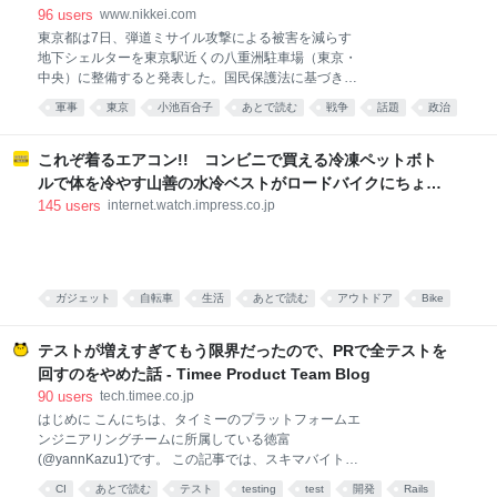
96
users
www.nikkei.com
東京都は7日、弾道ミサイル攻撃による被害を減らす
地下シェルターを東京駅近くの八重洲駐車場（東京・
中央）に整備すると発表した。国民保護法に基づき指
定する緊急一時避難施設より安全に避難できる施設と
軍事
東京
小池百合子
あとで読む
戦争
話題
政治
して改修工事を今後進める。都営地下鉄・麻布十番駅
社会
に併設する防災倉庫に次いで2例目となる。都の外郭
団体が運営する八重洲駐車場は、東京駅前の八重洲通
これぞ着るエアコン!! コンビニで買える冷凍ペットボト
りの地下約2〜11メートルにある2層構造の駐車場で広
ルで体を冷やす山善の水冷ベストがロードバイクにちょう
さは延べ
どいい【ぼっち・ざ・ろーど！その14】【空いた時間でな
145
users
internet.watch.impress.co.jp
にしてる？】
ガジェット
自転車
生活
あとで読む
アウトドア
Bike
ファッション
テストが増えすぎてもう限界だったので、PRで全テストを
回すのをやめた話 - Timee Product Team Blog
90
users
tech.timee.co.jp
はじめに こんにちは、タイミーのプラットフォームエ
ンジニアリングチームに所属している徳富
(@yannKazu1)です。 この記事では、スキマバイトサ
ービス「タイミー」のバックエンド（Rails API）に
CI
あとで読む
テスト
testing
test
開発
Rails