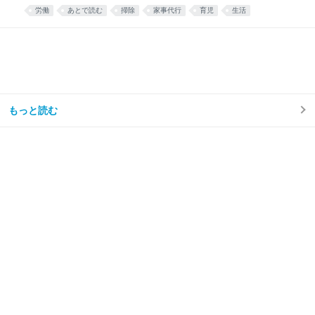
散乱するリビング掃除はほとんどと言っていいほどし
労働
あとで読む
掃除
家事代行
育児
生活
なくなり、トイレ掃除は頻度が半分くらいになった。
え……コスパ良すぎ……🫶🏻 — みず☺︎3y🦖
(@mizu_mom_2) June 24, 2026 せっかくなので、実
際に使ってみた感想や、いろいろな情報をまとめてみ
る。 今思えば もっと早く利用すればよかった。 しか
ない。 シルバー人材センターを利用しようと思った理
由我が家はフルタイム共働き、子どもは年少の男の子
が1人。 毎日時間との戦い。 私は仕事終わりに家事を
もっと読む
楽しくテキパキとできる方ではない。ついだらけてし
まう。 私の難儀なところは、気持ちよくだらけて、家
事のことなど忘れてしまえたらいいのに、 「もう1週
間トイレ掃除してない」 「階段に猫