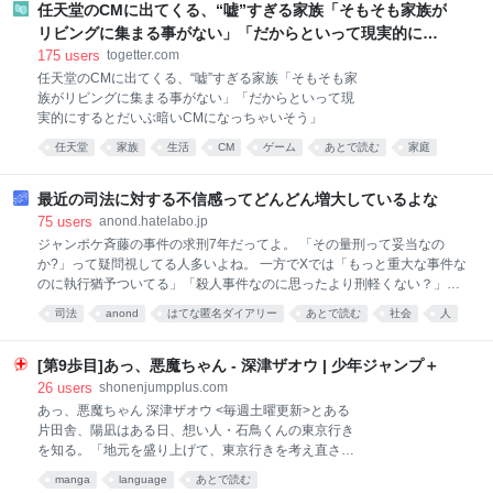
爆体験者」3団体も同席します。 総理との面会は3年連
任天堂のCMに出てくる、“嘘”すぎる家族「そもそも家族が
続になりますが、去年と同様、発言の機会はなく握手
リビングに集まる事がない」「だからといって現実的にす
だけだということです。 広島は救済、長崎は置き去り
るとだいぶ暗いCMになっちゃいそう」
175
users
togetter.com
国が定める「被爆地域」の線引きによって被爆者と認
任天堂のCMに出てくる、“嘘”すぎる家族「そもそも家
められていない「被爆体験者」は、雨や灰に混じって
族がリビングに集まる事がない」「だからといって現
拡散した放射性微粒子で被ばくした可能性を訴えてい
実的にするとだいぶ暗いCMになっちゃいそう」
ます。 広島ではすでに「黒い雨」体験者を救済する新
基準が運用されており、2022年度から7500人を超え
任天堂
家族
生活
CM
ゲーム
あとで読む
家庭
る人が新たに被爆者に認定されました。 「被ばく体験
者」は、広島との格差やことし発表された内部被ばく
最近の司法に対する不信感ってどんどん増大しているよな
の人体
75
users
anond.hatelabo.jp
ジャンポケ斉藤の事件の求刑7年だってよ。 「その量刑って妥当なの
か?」って疑問視してる人多いよね。 一方でXでは「もっと重大な事件な
のに執行猶予ついてる」「殺人事件なのに思ったより刑軽くない？」
「子供殺しても5年程度かよ」みたいな事例がめっちゃ拡散されてる。
司法
anond
はてな匿名ダイアリー
あとで読む
社会
人
いわゆる女割って奴だな。 「罪の重さと刑罰のバランスおかしくな
い？」「まともな人間が司法を担ってなくない？」って感じてる人がめ
ちゃくちゃ多い気がする。 それだけじゃなくて、辺野古の問題でも捜査
[第9歩目]あっ、悪魔ちゃん - 深津ザオウ | 少年ジャンプ＋
とか逮捕が全く進んでないしな。明らかに普通の民間企業が事件起こし
26
users
shonenjumpplus.com
たときと扱いが違う。 外国人による窃盗事件とか薬物所持やらの不起訴
あっ、悪魔ちゃん 深津ザオウ <毎週土曜更新>とある
処分とかについても「日本人と外国人で扱い違うんじゃないの?」みた
片田舎、陽凪はある日、想い人・石鳥くんの東京行き
いな話がSNSでずっと繰り返されて、もはや定説となってるレベル。
を知る。「地元を盛り上げて、東京行きを考え直させ
個々の事例にはそれぞれ事情があるのかもな。それでも、一般の人が司
る！」陽凪は、一世一代の変身を遂げる…!!恋は少女を
manga
language
あとで読む
法に対して「納得できる基準
悪魔に変える!?全力疾走ラブコメディ!! [JC1巻9/4発売]