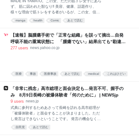
MADE IN YAMATO。この女、ただの筋トレ女子にあら
ゃ妻の給与損失と将来の昇進機会損失費用全部支払え
ず、 筋に囚われた獣なり‼ 美容、健康、話題作り、
よっていう。 2026-08-05 14:46:48
様々な理由で筋トレをする者がいるが、この女、信濃
川大和はそんな生ぬるい理由では断じて筋トレはせぬ‼
manga
health
Comic
あとで読む
ひたすらに筋肉を愛し筋肉のために筋肉を想い続け筋
肉を育てし求道者なり‼ しかし、筋肉とは仲良くでき
ても、ちょっぴり人間界は苦手なようで‥‥。これは、
【速報】脳腫瘍手術で「正常な組織」を誤って摘出…自発
そんな筋肉馬鹿女子とそれに巻き込まれる被害者との
呼吸不能の重篤状態に 「腫瘍でない」結果出ても“勘違
筋肉賛歌コメディである‼
い”で摘出継続 通常の生活送っていた患者が手足も動か
277
users
news.yahoo.co.jp
ず 京大病院（MBSニュース） - Yahoo!ニュース
医療
事故
医療事故
あとで読む
medical
これはひどい
「非常に残念」高市総理と面会決定も…発言不可、握手の
み 8月9日長崎の被爆体験者「何のために」 | NEWSjp
9
users
news.jp
式典に参列するためあさって長崎を訪れる高市総理が
「被爆体験者」と面会することが決まりました。ただ
し発言はできないということです。 発言の機会なく今
年も“握手のみ” 高市総理は8月9日、長崎市の平和公園
自民党
あとで読む
でとり行われる平和祈念式典に参列したあと、被爆者
団体からの要望の場に出席する予定で、この場に「被