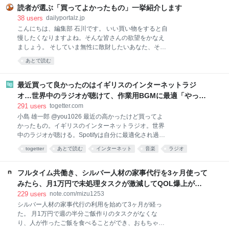
調理するのは、面倒くさい。特に夏は外出するのも調
読者が選ぶ「買ってよかったもの」一挙紹介します
理するのも暑くて億劫。そんなときでも、手軽に本格
38
users
dailyportalz.jp
麻婆豆腐が味わえるのがこちらの商品です。 熱湯で約
こんにちは、編集部 石川です。 いい買い物をすると自
4〜5分あたためて（電子レンジであたためる場合は
慢したくなりますよね。そんな皆さんの欲望をかなえ
500Wで約2分）、ご飯にかけるだけ。初めて食べたと
ましょう。 そしていま無性に散財したいあなた、そん
きは、正
なあなたの欲望も同時にかなえましょう。 いまや資本
あとで読む
主義の手先となった我々人類にもたらされる癒しのひ
ととき、それがこのコーナー「読者の買ってよかった
もの」です。 ただいまAmazonが7/13(月)いっぱいま
最近買って良かったのはイギリスのインターネットラジ
で、プライムデーの大型セール中（現在は先行セー
オ…世界中のラジオが聴けて、作業用BGMに最適「やっぱ
ル）なので、琴線に触れた方はどしどしお買い求めく
り物理的な機械」「この質感で鎮座してくれるのがいい」
291
users
togetter.com
ださい。 ※このページのリンクからご購入いただくと
小島 雄一郎 @you1026 最近の高かったけど買ってよ
一部収益がサイトに還元され運営費になります。あり
かったもの。イギリスのインターネットラジオ。世界
がとうございます！
中のラジオが聴ける。Spotifyは自分に最適化され過ぎ
ていて、新しい発見が少ない。世界のラジオ聴いてる
togetter
あとで読む
インターネット
音楽
ラジオ
と、その国の雰囲気とかと一緒に音楽が流れてくる。
ガジェット
家電
BGM
ネット
イギリス
作業用BGMに最適。似たアプリはあるけど、やっぱり
こっちがいい。 pic.x.com/Qf4rbfrpij 2026-06-28
フルタイム共働き、シルバー人材の家事代行を3ヶ月使って
10:48:11
みたら、月1万円で未処理タスクが激減してQOL爆上がり
した話。｜みず
229
users
note.com/mizu1253
シルバー人材の家事代行の利用を始めて3ヶ月が経っ
た。 月1万円で週の半分ご飯作りのタスクがなくな
り、人が作ったご飯を食べることができ、おもちゃが