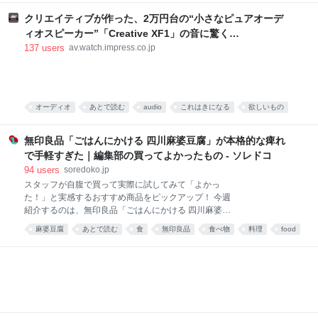
食べ物
food
唐沢むぎこ
中華
みんなで食べる、「旨粉会（うまこかい）」をやりま
した。 真っ赤な小袋に入った粉 大学院生のころ、中国
クリエイティブが作った、2万円台の“小さなピュアオーデ
の東北地方から来た留学生の女の子と仲良くなりまし
ィオスピーカー”「Creative XF1」の音に驚く
た。 彼女は辛い物が大好き。「日本には辛い食べ物が
[Sponsored]
137
users
av.watch.impress.co.jp
ない」と、中国のショッピングサイト「淘宝」（タオ
パオ）で大量に本場中国のフードをお取り寄せしてお
りました。日々、私はそのおこぼれにあずかっていた
のです。 そんな彼女がある日、 はつらつとした唐辛子
キャラの描かれた、真っ赤な小袋をくれました。 なん
オーディオ
あとで読む
audio
これはきになる
欲しいもの
だこれ。すごく辛そう。 「七味唐辛子みたいなもんか
PC
な」と思い、少量カップ麺にかけてみると、 予想だに
無印良品「ごはんにかける 四川麻婆豆腐」が本格的な痺れ
していなか
で手軽すぎた｜編集部の買ってよかったもの - ソレドコ
94
users
soredoko.jp
スタッフが自腹で買って実際に試してみて「よかっ
た！」と実感するおすすめ商品をピックアップ！ 今週
紹介するのは、無印良品「ごはんにかける 四川麻婆豆
腐」。ごはんにかけるだけで、山椒がしっかりきいた
麻婆豆腐
あとで読む
食
無印良品
食べ物
料理
food
本格四川の味が楽しめます。暑くて料理が億劫な日
や、時短ごはんにおすすめです！ ▼買ってよかったも
の2025と先週分はこちら レトルトレベルと思えない
本格派！無印良品 ごはんにかける 四川麻婆豆腐 画像
参照元：Amazon 麻婆豆腐が好きで、お家でもよく作
ります。白ご飯と一緒に食べるのが至福の時間です。
簡単に作れる料理ではありますが、具材を買ってきて