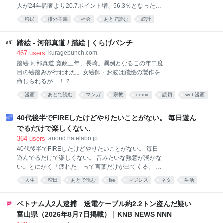
人が24年調査より20.7ポイント増、56.3％となったこ
とが7日、分かった。若い世代で増加幅が大きく、
移民
排外主義
社会
あとで読む
統計
「日本社会には希望がない」という認識を持つ人ほど
反対に転じていた。 同研究所の有田伸教授は増加要因
について「外国人の受け入れに関するネガティブな議
踏絵 - 河部真道 / 踏絵 | くらげバンチ
論に触れる機会が増え、社会に対する不安や不満に後
467
users
kuragebunch.com
押しされる形で反対意識が強まったのではないか」と
踏絵 河部真道 寛政三年、長崎。異例となるこの年二度
している。 調査は抽出した対象者にライフスタイルの
目の絵踏みが行われた。女絵師・お波は踏絵の製作を
変化などを継続的に尋ねるもので、今年は約3800人か
命じられるが…！？
ら有効回答を得た。外国人受け入れに関する質問は2
漫画
あとで読む
マンガ
宗教
comic
読切
web漫画
年に1回程度設けている。
絵
manga
創作
40代後半でFIREしたけどやりたいことがない。 毎日遊ん
でるだけで楽しくない..
364
users
anond.hatelabo.jp
40代後半でFIREしたけどやりたいことがない。 毎日
遊んでるだけで楽しくない。 昔みたいな熱意が湧かな
い。とにかく「疲れた」って言葉だけが出てくる。 昔
に戻って遊びまくりたい。 俺は何のために生きてるの
人生
増田
あとで読む
fire
マジレス
ネタ
生活
か分からない。
心理
ベトナム人2人逮捕 送電ケーブル約2.2トン盗んだ疑い
富山県（2026年8月7日掲載）｜KNB NEWS NNN