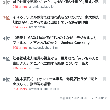
AIで仕事を効率化したら、なぜか僕の仕事だけ増えた話
2
位
749
users
anond.hatelabo.jp
そりゃデジタル教材では頭に残らないわけだ…東大教授
3
位
｢北欧が今､こぞって紙に回帰している決定的理由」
674
users
president.jp
【解説】IMAXは結局何が凄いの？なぜ「デジタルより
4
位
フィルム」と言われるのか？｜Joshua Connolly
600
users
note.com/joshua_film
社会福祉法人職員の視点から・亜月ねね『みいちゃんと
5
位
山田さん』アニメ化に関する騒動について｜黒犬
595
users
sizu.me
【熊本震度7】イオンモール爆発、雑貨店社長が「売上
6
位
金戻して」指示認め謝罪
593
users
www.nishinippon.co.jp
集計期間 :
2026/08/01
〜
2026/08/08