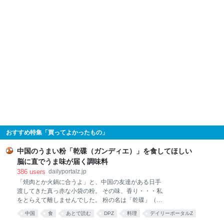
おすすめ特集「買ってよかったもの」
中国のうまい粉「乾碟（ガンディエ）」を食してほしい
脳に直でうま味が届く調味料
386
users
dailyportalz.jp
「焼肉とか火鍋に合うよ」と、中国の友達がある日手
渡してきた真っ赤な小袋の粉。 その味、香り・・・私
をとらえて離しませんでした。 粉の名は「乾碟」（ガ
ンディエ）。唐辛子や花椒、ピーナッツの粉を調合し
中国
食
あとで読む
DPZ
料理
デイリーポータルZ
た、脳に直でうま味が届く調味料です。 そんな乾碟を