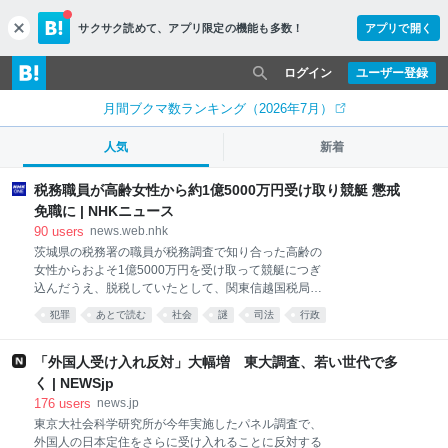
サクサク読めて、
アプリ限定の機能も多数！
アプリで開く
c
l
o
ログイン
ユーザー登録
s
e
月間ブクマ数ランキング（2026年7月）
人気
新着
税務職員が高齢女性から約1億5000万円受け取り競艇 懲戒
免職に | NHKニュース
90
users
news.web.nhk
茨城県の税務署の職員が税務調査で知り合った高齢の
女性からおよそ1億5000万円を受け取って競艇につぎ
込んだうえ、脱税していたとして、関東信越国税局は
懲戒免職の処分にしました。 懲戒免職になったのは…
犯罪
あとで読む
社会
謎
司法
行政
「外国人受け入れ反対」大幅増 東大調査、若い世代で多
く | NEWSjp
176
users
news.jp
東京大社会科学研究所が今年実施したパネル調査で、
外国人の日本定住をさらに受け入れることに反対する