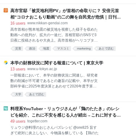
高市官邸「被災地利用PV」が首相の命取りに？ 安倍元首
相“コロナおこもり動画”の二の舞を自民党が危惧｜日刊ゲ
ンダイDIGITAL
16
users
www.nikkan-gendai.com
高市首相が熊本地震の被災地を視察した様子を収めた
動画への批判が、拡大の一途だ。首相官邸のSNSで3
日夜に投稿されるや大炎上。高市首相がヘリコプター
の窓から被災地を見下ろして合掌したり、少しだけ開
災害
政治
地震
マスコミ
marketing
あとで読む
けたドアから被災者に「お体だけ大事になさって下さ
いね」などと話しかけたりする姿がピアノの音色の
BGM付きで映し出され、「被災地を利用したプロモー
本学の財務状況に関する報道について | 東京大学
ションビデオ（PV）」と、大ブーイングが上がってい
13
users
www.u-tokyo.ac.jp
るのだ。 木原官房長官は5日の会見で、PR動画のよう
一部報道において、本学の財務状況に関連し、研究者
だとの批判があることについて「情報発信の一環」と
数の削減が不可避であるとの趣旨の記載や、本学が文
説明。BGMは必要だったかと質問されると「被害の状
部科学省に2025年度決算とあわせて2026年度予算を
況を視察した際の様子を国民の皆さまにわかりやすく
提出したとの記載がありました。 本学において、研究
大学
あとで読む
お伝えするための手法のひとつだ」と答えたが、サッ
者数の削減を検討している事実はなく、そのような方
パリ意味が分からない。 高市首相が視察したのは、熊
針や計画を決定した事実もありません。また、2026年
本県氷川町の氷川中学校。滞在時間は小1時間で、被
度予算を提出したという事実もありません。 本学を取
料理系YouTuber・リュウジさんが「鶏のたたき」のレシ
災者と校長室で意見交換などを行ったが、避難所にな
り巻く財務環境は、人件費や物価の上昇などにより厳
ピを紹介、これに不安を感じる人が続出→これに対するリ
っている教室の視察は
しさを増しており、中長期的な視点から財務基盤の強
ュウジさんの回答「頼む、料理はレシピ通りに作れ」
49
users
togetter.com
化に取り組む必要があることは事実です。そのため、
リュウジ@料理のおじさんバズレシピ @ore825 旨す
本学では将来にわたる持続可能な大学経営に向けて、
ぎて絶対に炎上しない、今物議を醸している 【鶏のた
収入基盤の拡充や業務構造変革等による業務の効率