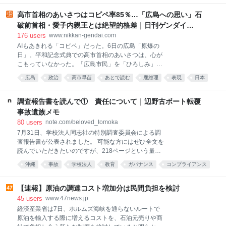
のまま、アニメ化されることの是非についてSNS上で
は議論が盛り上がっている。 アニメ化に関する詳細に
高市首相のあいさつはコピペ率85％…「広島への思い」石
ついてはわかっていないが、スポンサーの問題等を考
破前首相・愛子内親王とは絶望的格差｜日刊ゲンダイ
えれば地上波アニメではなくNetflixのような配信サー
DIGITAL
176
users
www.nikkan-gendai.com
ビスで製作されるのではないかと思う。 この作品につ
AIもあきれる「コピペ」だった。6日の広島「原爆の
いてはこの連載で過去に触れたことがある（『みいち
日」。平和記念式典での高市首相のあいさつは、心が
ゃんと山田さん』について思うこと：ロマン優光連載
こもっていなかった。「広島市民」を「ひろしみ」と
368）ので、改めて自分の評価を書くことはしないが
噛んだだけじゃない。相変わらずの定型文を読み上げ
「この作品は作者の体験をベースに軽度知的障害の人
広島
政治
高市早苗
あとで読む
鹿総理
表現
日本
たからだ。 高市首相が「政治の師」と仰ぐ安倍元首相
や取材などで得た水商売や風俗、パパ活等に従事する
原子力
のあいさつも在任中はほぼコピペ。AIに2人のあいさつ
人や客の極端で不快なエピソードを過剰に積み込み、
を比較させると、類似性は「85％」と判定した。〈唯
調査報告書を読んで① 責任について｜辺野古ボート転覆
体裁程度の
一の戦争被爆国として「核兵器のない世界」の実現に
事故遺族メモ
向け〉〈「非核三原則」を堅持〉との表現は完全一
80
users
note.com/beloved_tomoka
致。やはり高市首相は従来の政府方針をなぞったにす
7月31日、学校法人同志社の特別調査委員会による調
ぎない。 前任者は違った。昨年のあいさつの結びで、
査報告書が公表されました。 可能な方にはぜひ全文を
石破前首相は「原爆歌人」と呼ばれた正田篠枝の短歌
読んでいただきたいのですが、218ページという量
を2度繰り返した。 「太き骨は先生ならむ そのそばに
と、記号化された人名のため、実際に読もうとする
小さきあたまの骨 あつまれり」 昨年は原爆投下から
沖縄
事故
学校法人
教育
ガバナンス
コンプライアンス
と、皆様苦労されるかと思います。 今回の記事から、
80年の節目。一瞬にして炎に包まれ、息絶えた先生や
あとで読む
社会
学校
この報告書について考えたことを書いていきます。 3
児童らの無念さを読み上げたことで「核の惨禍を繰り
回に分ける予定で、1回目は、報道各社を通じたコメ
【速報】原油の調達コスト増加分は民間負担を検討
返すまい」と
ントでも触れた「責任」についてです。 この調査は、
45
users
www.47news.jp
強制力のない任意の調査としては、丁寧に調査がされ
経済産業省は7日、ホルムズ海峡を通らないルートで
たものという印象です。 そして報告書は、学校法人同
原油を輸入する際に増えるコストを、石油元売りや商
志社に「明らかに安全配慮義務違反があった」と認定