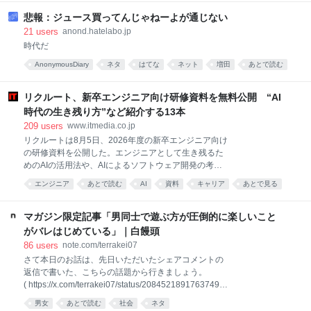
進歩につながる一方、バイオ兵器など悪用懸念もあ
る。スタンフォード大などの研究チームが、生成AIの
悲報：ジュース買ってんじゃねーよが通じない
設計を基に、感染症の原因などになる細菌を殺す「フ
21
users
anond.hatelabo.jp
ァージ
時代だ
AnonymousDiary
ネタ
はてな
ネット
増田
あとで読む
リクルート、新卒エンジニア向け研修資料を無料公開 “AI
時代の生き残り方”など紹介する13本
209
users
www.itmedia.co.jp
リクルートは8月5日、2026年度の新卒エンジニア向け
の研修資料を公開した。エンジニアとして生き残るた
めのAIの活用法や、AIによるソフトウェア開発の考え
方の変化など、業務やキャリア形成に必要な知見を幅
エンジニア
あとで読む
AI
資料
キャリア
あとで見る
広く紹介している。 26年度の研修で利用した13の資
学習
考え方
料を公開した。例えば「ソフトウェアエンジニア人生
サバイバルガイド」では、エンジニアとして働く心構
マガジン限定記事「男同士で遊ぶ方が圧倒的に楽しいこと
えを解説しており、AIを業務のアウトプットだけでな
がバレはじめている」｜白饅頭
く、自身のスキル育成に利用することなどを推奨して
86
users
note.com/terrakei07
いる。
さて本日のお話は、先日いただいたシェアコメントの
返信で書いた、こちらの話題から行きましょう。
( https://x.com/terrakei07/status/20845218917637493
23 より引用 ) 「意外と知られていないが『男同士の
男女
あとで読む
社会
ネタ
アクティビティ』がじつは滅茶苦茶楽しい」 ――とい