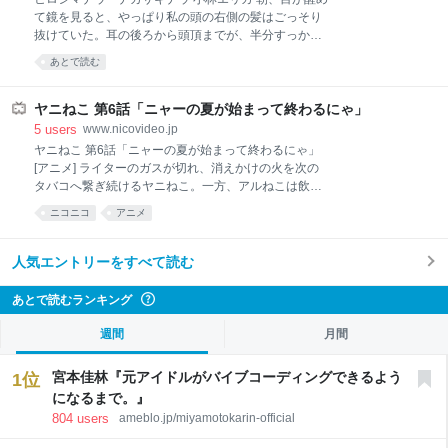
所得者ほど恩恵は大きく、「物価高の影響を大きく受
て鏡を見ると、やっぱり私の頭の右側の髪はごっそり
ける方に重点的に」という政策目的に反する ④財源が
抜けていた。耳の後ろから頭頂までが、半分すっかり
不明確。取り組むべき社会保険料引き下げ施策にも影
禿げあがっている。 私の長い髪が抜け始めたのは、冬
あとで読む
響がおよび得る 上記について、引き続き秋の国会で議
のことだった。なんとなしに身体がだるい。起きあが
論します。 2026-08-05 23:42:50 安野貴博＠チームみ
るのが辛いことも多かったから、更年期かも知れない
らい @takahiroanno 一方、令和11年度から本格導入
と考えた。しかし、あまりにも髪がごっそりと抜け落
ヤニねこ 第6話「ニャーの夏が始まって終わるにゃ」
される制度に
ちるようになったから、さすがに不安になった。病院
5
users
www.nicovideo.jp
を幾つも回っても、原因は不明。すっかり困り果て、
ヤニねこ 第6話「ニャーの夏が始まって終わるにゃ」
禿
[アニメ] ライターのガスが切れ、消えかけの火を次の
タバコへ繋ぎ続けるヤニねこ。一方、アルねこは飲み
会中...
ニコニコ
アニメ
人気エントリーをすべて読む
あとで読むランキング
?
週間
月間
宮本佳林『元アイドルがバイブコーディングできるよう
1
位
になるまで。』
804
users
ameblo.jp/miyamotokarin-official