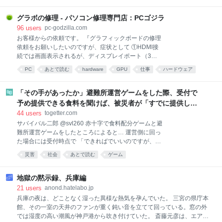
う不都合（？）な真実にまつわるとても興味深いお便
りを読者から先月いただいたので、今日はまずそちら
グラボの修理 - パソコン修理専門店：PCゴジラ
をご紹介したいと思います。 >
96
users
pc-godzilla.com
https://x.com/terrakei07/status/2079121047111229874
お客様からの依頼です。 『グラフィックボードの修理
>「男同士でバーベキューでもして慰め合ってろ」と
依頼をお願いしたいのですが、症状として ①HDMI接
突き放されたころ（2010年代）は、まだ男たちは恋愛
続では画面表示されるが、ディスプレイポート（3か
市場に残りたいという欲求を持っていたのですが、バ
所すべて）では認識されない。 ②GPUに負荷をかける
PC
あとで読む
hardware
GPU
仕事
ハードウェア
ーベキューをやってみたら意外に楽しくてどうでもよ
がファンが回らない。このためGPU温度が90度を超え
くなっちゃったのが2020年代。 先生のツイートで書
*資料
パソコン
コンピュータ
る。 ③ドライバーの確認を行ったが正常で、5080と
かれていた話、本当に
認識もされている。 ④HDMI接続でも電源投入後、メ
「その手があったか」避難所運営ゲームをした際、受付で
ーカーロゴマークが表示されないままWINDOW画面ま
予め提供できる食料を聞けば、被災者が「すでに提供し
で進む。 ⑤外観に変形や傷等はなく端子抜けなどはな
た」ことになり、トラブルを回避できた、ただ「実際に適
44
users
togetter.com
かった。 電源は1000Wを使用しているので、電力不足
用可能とは限らない」かも
サバイバル二郎 @svl260 赤十字で食料配分ゲームと避
ではないと考えます。 数時間置いてから、再度組み立
難所運営ゲームをしたところによると… 運営側に回っ
てディスプレイポート接続を行ったり、ケーブルの交
た場合には受付時点で 「できればでいいのですが、も
換など試しましたが 症状は改善されませんでした。 お
し提供可能な食べ物や水があればよろしくお願いしま
忙しい中大変申し訳ありませんが、よろしくお願いし
災害
社会
あとで読む
ゲーム
す。無理強いはしませんのでご安心ください。」 と運
ます。 』 目視で見える火傷跡を一つ発見した。さらに
営が言えるかどうかが大事。 その後、利用者が誰かに
詳しく検査したところ、目立った損傷は
「分けて欲しい」と言われても、「運営に提供可能な
地獄の黙示録、兵庫編
分は提供した」と伝えられるようになるから、トラブ
21
users
anond.hatelabo.jp
ルを回避できるようになる。 2026-08-06 01:51:06
兵庫の夜は、どことなく湿った異様な熱気を孕んでいた。 三宮の県庁本
Giselle@FGOfes1日目 @tamakithi_ex 3.11でガチ被災
館、その一室の天井のファンが重く鈍い音を立てて回っている。窓の外
したことある身が語る震災の時のライフハックなんだ
では湿度の高い潮風が神戸港から吹き付けていた。 斎藤元彦は、エアコ
けど、避難所で周りの人に「食べ物とか水とか持って