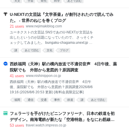
天文
宇宙
研究
科学
あとで読む
島の火山ハレアカラ山頂近くに設置された米国立科学
財団（NSF）のダニエル・K・イノウエ太陽望遠鏡を
用いて、磁気活動が活発な黒点付近を詳細に観測し
U-NEXTの文芸誌『文学茶釜』が創刊されたので読んでみ
た。黒点は太陽活動が盛んな領域と考えられている。
た。 - 世界のねじを巻くブログ
今回の画像とズームアップ映像は、太陽の複雑でダイ
21
users
www.nejimakiblog.com
ナミックな光球を、前例のない姿で映し出している。
ユーネクストの文芸誌 SNSであのU-NEXTが文芸誌を
光球とは、磁場と流体プラズマの流れによって形作ら
出したというのが話題になっていたので、 さっそくチ
れた、大気の薄い層として存在する太陽の可視表面を
ェックしてみました。 bungaku-chagama.unext.jp 創
指す。 詳細な画像とコンピューターシミュレーション
刊の挨拶も中の人が見える感じで良い。 ・創刊のご挨
を組み合わせた結果、研究者たちは太陽物理学におけ
謎
あとで読む
文化
ブログ
拶 | WEB文芸誌 文学茶釜（何が出るかな） 現実が逼迫
る画期的な知見を獲得した。具体的には、太陽表面に
する一方で、虚構である文学の意義は問われ続けてい
見られる小さな渦の特徴を特定した。この渦は地球上
ます。いや、もはや問われてすらいないのかもしれま
西鉄福岡（天神）駅の構内放送で不適切音声 4日午後、薬
の生活にも直接影響を及
せん。20年続く業界の斜陽化は、多くの人々の内にあ
院駅でも 外部から意図的？原因調査
る「無意味である」という結論を表しているのかもし
41
users
www.nishinippon.co.jp
れません。 「文学茶釜（何が出るかな）」は、それぞ
西鉄福岡（天神）駅の構内放送で不適切音声 4日午
れ固有の想像力を持つ表現者の、自由な創造物を世に
後、薬院駅でも 外部から意図的？原因調査2026/8/6
送り出すための場所です。 作品は時に、読む・見る・
19:16 (2026/8/6 20:53 更新) [有料会員限定記事]
聞く人の心を搔き乱すような強烈な疑問や、ハレーシ
ョンを孕みます。 そんな作品についてのお言葉はぜひ
福岡
通信
交通
事件
鉄道
謎
あとで読む
「読者の言葉」コーナーに、投稿していただけません
でしょうか。 すでに多く
フェラーリを手がけたピニンファリーナ、日本の鉄道を初
デザイン。南海電鉄が新たな「空港特急」をなにわ筋線へ
導入
53
users
travel.watch.impress.co.jp