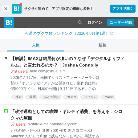
サクサク読めて、
アプリ限定の機能も多数！
アプリで開く
c
l
o
ログイン
ユーザー登録
s
e
今週のブクマ数ランキング（2026年8月第1週）
人気
新着
【解説】IMAXは結局何が凄いの？なぜ「デジタルよりフィ
ルム」と言われるのか？｜Joshua Connolly
349
users
note.com/joshua_film
2026年7月17日、米国でクリストファー・ノーラン監
督の『オデュッセイア』が公開された。製作費は約2
億5000万ドル。日本の公開は9月11日である。この映
画には、映画史上「初」の肩書きがひとつ付いてい
技術
映画
あとで読む
カメラ
フィルム
movie
る。全編がIMAXフィルムカメラで撮影された、史上最
初の長編映画だということだ。 ところで、IMAXとい
う技術が衆人の元でデビューしたのは1970年、大阪万
「政治運動としての喫煙・ギルティ消費」を考える - シロ
博の富士グループパビリオンだったというのはご存知
クマの屑籠
だろうか。そこで上映された『Tiger Child』が世界初
57
users
p-shirokuma.hatenadiary.com
のIMAX作品とされる。つまり半世紀以上前に生まれ
近代の呪い (平凡社新書 700) 作者:渡辺 京二平凡社
た、しかもフィルムという過去の技術が、2026年のい
Amazon たいして印象に残らなかった本が、再読する