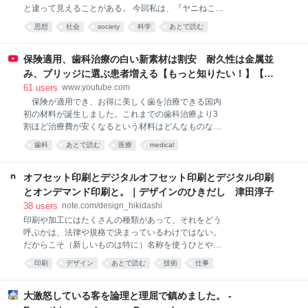
ま、業界最高額クラスの超大作を丸ごと任されてい
と違って見えることがある。 今回私は、『ヤニねこ』
る。スマホですら8K動画が撮れる時代に、なぜだろう
や『ドカ食いダイスキ！もちづきさん』を思い出しな
か？ 思えば、「大作を観るならやっぱりIMAXで」と
思想
社会
society
科学
あとで読む
がら上掲新書を再読し、前と違う印象を得た。 衛生化
いう感覚は、もうすっかり定着していると言えるだろ
や健康化がもたらすのは、衛生や健康だけなのか
う。話題の大作が公開されれば、IMA
（否、そうではない） この『近代の呪い』という本
保険適用、歯科治療の白い新素材は割安 耐久性は金属並
は、そのタイトルどおり近代という時代、近代という
み、ブリッジに選ぶ患者増える【もっと知りたい！】【グ
体制に対してけっこう手厳しい感じの本だ。近代社会
ッド！モーニング】(2026年8月3日)
61
users
www.youtube.com
が成立していくことでかえって失われていく個人の自
保険が適用でき、お得に美しく歯を治療できる国内
由、前近代の民衆にとって好ましく、お偉いさんのい
初の材料が誕生しました。これまでの歯科治療より3
うことをきかなくても済んだ部分までもが容赦のない
割ほど治療費が安くなるという材料はどんなものなの
中央集権化や社会契約化によってかき消されていく様
でしょうか。 ■歯科技工士の負担軽減に まるで本物
子なども批判的に書いている。国民のひとりひとりが
歯科
あとで読む
医療
medical
の歯のような自然な白さ。実はこれ、樹脂製のブロッ
近代人になった行く末として、たとえばナショナリズ
クを削って作られた人工の歯です。 開発したのは、
ムに基づいた大戦争が起こった一面もあるじゃない
高知に本社を構える歯科材料メーカーです。
オフセット印刷とデジタルオフセット印刷とデジタル印刷
か、みたいなことま
YAMAKIN 加藤喬大主席研究員 「材料の中心、補強
とオンデマンド印刷と。｜デザインのひきだし 津田淳子
材料としてガラス繊維製で作られた芯棒を配置してい
38
users
note.com/design_hikidashi
るところ。4年間にわたり研究開発、辛抱しながら開
印刷や加工にはたくさんの種類があって、それをどう
発したという両方を合わせてSHIN－BOW（シンボ
呼ぶかは、法律や規格で決まっているわけではない。
ー）という製品名になっている。歯を失った場合、保
だからこそ（新しいものは特に）名称を使うひとや会
険で白い歯でブリッジが製作可能」 ブリッジ治療と
社によって違っていたりもする。それが混乱のもとに
は、虫歯などで歯を失った場合、その両隣の歯を土台
印刷
デザイン
あとで読む
技術
仕事
なることもあるので、私なりに整理をしてみたいと思
にして橋をかけるように人工の歯を固定する治療法で
う。 今日はタイトルに書いた、オフセット印刷とその
す。 特に奥歯のブリッジには強いかむ力がかかりま
仲間たちについて説明しよう。 オフセット印刷とは？
大激怒している客を論理と理屈で鎮めました。 -
す。その
オフセット印刷はよく聞く名前だと思う。多くの場合