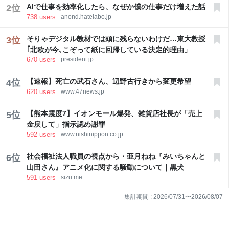
AIで仕事を効率化したら、なぜか僕の仕事だけ増えた話
2
位
738
users
anond.hatelabo.jp
そりゃデジタル教材では頭に残らないわけだ…東大教授
3
位
｢北欧が今､こぞって紙に回帰している決定的理由」
670
users
president.jp
【速報】死亡の武石さん、辺野古行きから変更希望
4
位
620
users
www.47news.jp
【熊本震度7】イオンモール爆発、雑貨店社長が「売上
5
位
金戻して」指示認め謝罪
592
users
www.nishinippon.co.jp
社会福祉法人職員の視点から・亜月ねね『みいちゃんと
6
位
山田さん』アニメ化に関する騒動について｜黒犬
591
users
sizu.me
集計期間 :
2026/07/31
〜
2026/08/07