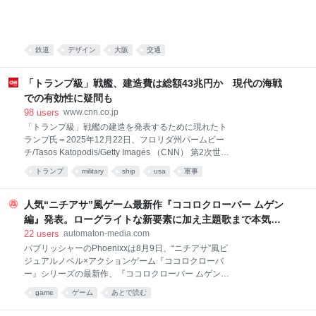
鉄道
デザイン
大阪
交通
「トランプ級」戦艦、建造費は総額43兆円か 現代の海戦
での有効性に疑問も
98
users
www.cnn.co.jp
「トランプ級」戦艦の建造を発表するために現れたト
ランプ氏＝2025年12月22日、フロリダ州パームビー
チ/Tasos Katopodis/Getty Images （CNN） 第2次世界
大戦後最大の戦艦となる「トランプ級」の建設を海軍
トランプ
military
ship
usa
軍事
に求める米政権の計画で、建造費は総額2750億ドル
（約43兆円）に上ることが、議会予算局（CBO）の新
たな報告書から明らかになった。米国の造船所では建
人気“ニチアサ”風ゲーム最新作『ココロクローバー ムゲン
造できない可能性もあるという。 トランプ級のコスト
編』発表。ローグライトな新要素に加え主題歌まで本気、
は1隻あたり180億ドル以上。これまでに建造された海
スーパー戦隊や「プリキュア」シリーズなどで知られる高
22
users
automaton-media.com
軍艦船の中で最も高価なフォード級空母に匹敵する。
取ヒデアキ氏が歌う - AUTOMATON
パブリッシャーのPhoenixxは8月9日、“ニチアサ”風ビ
トランプ級戦艦のコスト高騰により、駆逐艦やフリゲ
ジュアルノベル×アクションゲーム『ココロクローバ
ートも含めた海軍の水上戦闘艦の総調達予算は、2025
ー』シリーズの最新作、『ココロクローバー ムゲン
年の110億ドルから27年には180億ドルへと3分の2以
編』を発表した。対応プラットフォームは
上増加する見込みだ――。CBOの報告書はそう指摘し
game
ゲーム
あとで読む
PC（Steam）。発売日は本稿執筆時点で未定となって
ている。 政権がこの戦艦を発表したのは昨年12月。ト
いる。 『ココロクローバー ムゲン編』は個人開発者の