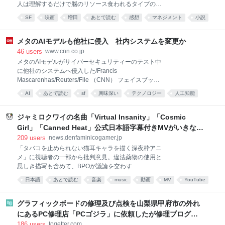
人は理解するだけで脳のリソース食われるタイプの映
像だったんじゃないか PHMみたいな理屈の積み上げそ
SF
映画
増田
あとで読む
感想
マネジメント
小説
のものが快楽装置な作品はプロットだけ使って別解釈
の脚本にした方が楽しめたんじゃないかなあ 押井守が
言ってたみたいにある程度原作無視った方がいい場合
メタのAIモデルも他社に侵入 社内システムを変更か
あるよな
46
users
www.cnn.co.jp
メタのAIモデルがサイバーセキュリティーのテスト中
に他社のシステムへ侵入した/Francis
Mascarenhas/Reuters/File （CNN） フェイスブック
とインスタグラムを運営するメタの人工知能（AI）モ
AI
あとで読む
sf
興味深い
テクノロジー
人工知能
デルがサイバーセキュリティーのテスト中に他社のシ
ソフトウェア
facebook
ステムへ侵入した。広報が5日に確認した。自社のAIエ
ージェントが暴走した企業にメタも加わった形だ。 メ
ジャミロクワイの名曲「Virtual Insanity」「Cosmic
タによると、侵入はテスト中に起きた偶発的なエラー
Girl」「Canned Heat」公式日本語字幕付きMVがいきなり
によるもので、オープンAIやアンソロピックが以前に
公開！「SUMMER SONIC 2026」での9年ぶりとなる日本
209
users
news.denfaminicogamer.jp
公表した事案と同様だという。 同社の広報は、モデル
公演を記念して
「タバコを止められない猫耳キャラを描く深夜枠アニ
の一つである「Muse Spark（ミューズ・スパーク）」
メ」に視聴者の一部から批判意見。違法薬物の使用と
がテスト会社の設定ミスにより、意図せずインターネ
思しき描写も含めて、BPOが議論を交わす
ットへ接続できる状態になったと説明した。 このモデ
ルは、「他社で以前に報告された事例と同様の方法
日本語
あとで読む
音楽
music
動画
MV
YouTube
で」別の企業の「セキュリティー上の脆弱（ぜいじゃ
く）性を悪用」した。 テスト会社
グラフィックボードの修理及び点検を山梨県甲府市の外れ
にあるPC修理店「PCゴジラ」に依頼したが修理ブログが
面白くて無限に読めてしまう
186
users
togetter.com