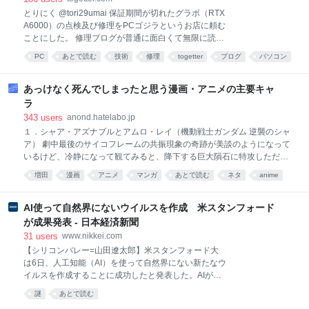
とりにく @tori29umai 保証期間が切れたグラボ（RTX
A6000）の点検及び修理をPCゴジラというお店に頼む
ことにした。 修理ブログが普通に面白くて無限に読ん
でしまうなコレ… pc-godzilla.com/category/%e3%8…
PC
あとで読む
技術
修理
togetter
ブログ
パソコン
2026-08-04 17:55:30 グラボの修理 - パソコン修理専
役に立つ
読み物
門店：PCゴジラ グラボの修理はPCゴジラへ！基板の
損傷・電源回路の異常・映像出力の不具合など、豊富
あっけなく死んでしまったと思う漫画・アニメの主要キャ
な修理実績をもとにグラボの修理に特化して対応して
ラ
います。見積もり無料・全国対応・メーカー修理より
343
users
anond.hatelabo.jp
低価格。原因の特定か… 1 user パソコン修理専門店：
１．シャア・アズナブルとアムロ・レイ（機動戦士ガンダム 逆襲のシャ
PCゴジラ
ア） 劇中最後のサイコフレームの共振現象の奇跡が美談のようになって
いるけど、冷静になって観てみると、降下する巨大隕石に特攻しただ
け。 あの場面で「他者と誤解なく分かり合えるようになる」というニュ
増田
漫画
アニメ
マンガ
あとで読む
ネタ
anime
ータイプの理想への答えだ、と言われてもピンと来なかった。 ２．内海
comic
創作
はてな匿名ダイアリー
課長（機動警察パトレイバー） 特車二課の後藤隊長と並ぶ人気キャラだ
ったのに、最後は自身を恨んでいるモブみたいなキャラにあっさりと刺
AI使って自然界にないウイルスを作成 米スタンフォード
された。 この内海課長の持つ底知れない魅力からすると、あっさりし過
が成果発表 - 日本経済新聞
ぎだと思う。 個人的に、原作完結から３０年以上経った今でも「な
31
users
www.nikkei.com
ぜ・・・」と思っている。 ３．ラディッツ（ドラゴンボール） 主人公・
【シリコンバレー=山田遼太郎】米スタンフォード大
孫悟空の兄という重要ポジションだったのに、ピッコロの新技の実験台
は6日、人工知能（AI）を使って自然界にない新たなウ
にされただけ。 原作者が自身が生み出したキャラクターにそれほど思い
イルスを作成することに成功したと発表した。AIが生
入れをしない人だ、
命の設計図にあたるゲノム（全遺伝情報）の配列全体
謎
あとで読む
を設計し、機能を確認できた初の事例という。医療の