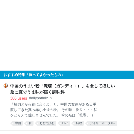
おすすめ特集「買ってよかったもの」
中国のうまい粉「乾碟（ガンディエ）」を食してほしい
脳に直でうま味が届く調味料
386
users
dailyportalz.jp
「焼肉とか火鍋に合うよ」と、中国の友達がある日手
渡してきた真っ赤な小袋の粉。 その味、香り・・・私
をとらえて離しませんでした。 粉の名は「乾碟」（ガ
ンディエ）。唐辛子や花椒、ピーナッツの粉を調合し
中国
食
あとで読む
DPZ
料理
デイリーポータルZ
た、脳に直でうま味が届く調味料です。 そんな乾碟を
食べ物
food
唐沢むぎこ
中華
みんなで食べる、「旨粉会（うまこかい）」をやりま