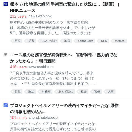
ランプ
ひこてる氏が手がける『ココロクローバー』シリーズ
熊本 八代 地震の瞬間 手術室は緊迫した状況に…【動画】 |
の最新作。日曜日の朝に放映している子供向けアニメ
NHKニュース
番組、いわゆる“ニチアサ”を意識した雰囲気と演出を
232
users
news.web.nhk
売りとした、ビジュアルノベル×アクションゲームで
熊本県八代市の中核病院のひとつ「熊本総合病院」
ある。本作は1クール目（1作目）の『ココロクローバ
は、地震のあと一般外来の診療を休止していましたが
ー シーズン1』、短編の『ココロクローバーSUN 超古
5日、通常診療を再開しました。 病院のカメラには地
代の侵略者!!』に続く2クール目（3作目）に当たる。
震発生時の手術室の緊迫した様子が残されていまし
本編はエピソード（話）単位で構成されており、基本
医療
災害
あとで読む
地震
earthquake
NHK
medical
た。 …
はキャラクターたちの会話劇を軸に展開しつつ、場面
動画
熊本
が緊迫した状況やクライマックスになると2Dアクショ
エース級の財務官僚が異例転出へ 官邸幹部「協力的でな
ン
かったから」：朝日新聞
418
users
www.asahi.com
7日発表予定の財務省人事が波紋を呼んでいる。将来
の次官候補と言われている一松（ひとつまつ）旬（じ
ゅん）・主計局次長が東京税関長に転出する案で、エ
ース級の財務官僚がこのポストに就くのは異例。消費
行政
政治
財務省
あとで読む
社会
官僚
人事
減税な…
経済
高市早苗
めも
プロジェクトヘイルメアリーの映画イマイチだったな 原作
の情報を詰め込ん..
101
users
anond.hatelabo.jp
プロジェクトヘイルメアリーの映画イマイチだったな
原作の情報を詰め込んで舌足らずになってる感 初見の