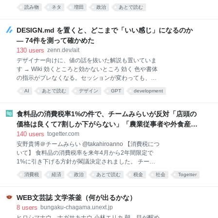
ンの効きが悪い部屋で天井を見上げていた。裸電球の光が、汗に濡れた
読み物
ネタ
増田
政治
あとで読む
ますか？」って言われても、YESって答えちゃだめ
彼の短く刈り上げた髪を照らし出している。机の上には冷めきったコー
よ。「避難してる皆さんのために寄付してください」
ヒーと、山積みの行政文書、そして数枚の写真が散らばっていた。 ――
って言われるから。断れないくらい言われるから。備
知事選。百条委員会。告発文書。不信任決議。そして失職、出直し選、
DESIGN.md を置くと、どこまで「いい感じ」になるのか
蓄を人に
再選。 激流のような政治的泥沼をくぐり抜け、ようやく王座に返り咲い
— 74件を測って確かめた
たはずの彼の精神は、すでに摩耗しきっていた。彼は「任務」に飢えて
130
users
zenn.dev/ait
いた。ただの事務的な知事業務ではない、もっと根源的な、自分をこの
デザイナー向けに、値の話を抜いた解説も置いていま
精神の迷宮から救い出すような、途方もない指令に。 ノックの音ととも
す → Wiki 効くところと効かないところ 効く 色や書体
に、二人の総務省幹部が重々しく入室してきた。特命の辞令を手渡され
の指示がブレなくなる。セッションが変わっても、担
た斎藤は、薄暗がりの中
当者が変わっても同じ値が出る WCAG のコントラス
AI
あとで読む
デザイン
GPT
development
ト比を機械でチェックできる Tailwind の設定や CSS
プログラミング
design
変数として書き出せる 値が決まっていない段階でも書
き始められる 効かない UI は生成しません。 CLI にあ
食料品の消費税率1%の件で、チームみらいが反対「店頭の
るのは検証と変換だけです あなたのコードは1行も読
価格は良くて7割しか下がらない」「農業従事者や外食産業
みません。 ESLint と違い、検査対象は DESIGN.md 自
に負担が偏る」「高所得者ほど恩恵は大きい」「財源が不
140
users
togetter.com
身です 文章の部分は検証されません。 11個の検査ル
明確」が主な理由
安野貴博＠チームみらい @takahiroanno 【消費税につ
ールのうち、Markdown 本文を見るのは1つだけで、
いて】 食料品の消費税率を来年4月から2年間限定で
それも見出しの並び順しか見ません ボタン1個を書き
1%に引き下げる方針が閣議決定されました。 チーム
きれません（後述） 一番はっきり言えるのはこれで
みらいは、衆院選の時点から消費税減税には、一貫し
す。 DESIGN.md を置いても、実装がそれに従ってい
消費税
経済
政治
あとで読む
税金
社会
Togetter
て反対してきました。改めてですが、反対する主な理
るかは誰も確認していません。 lin
由は下記の通りです。 ①税率を下げても、店頭の価格
は「良くて7割」しか下がらない見立てが示されてい
WEB文芸誌 文学茶釜（何が出るかな）
る ②農業従事者や外食産業に、還付や資金繰り等の負
8
users
bungaku-chagama.unext.jp
担が偏って発生するが、対応策が示されていない ③高
ヒロシマナウ ナガサキナウ 小林エリカ 朝、目が醒め