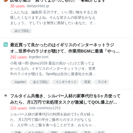
理するのも暑くて億劫。そんなときでも、手軽に本格
38
users
dailyportalz.jp
麻婆豆腐が味わえるのがこちらの商品です。 熱湯で約
こんにちは、編集部 石川です。 いい買い物をすると自
4〜5分あたためて（電子レンジであたためる場合は
慢したくなりますよね。そんな皆さんの欲望をかなえ
500Wで約2分）、ご飯にかけるだけ。初めて食べたと
ましょう。 そしていま無性に散財したいあなた、そん
きは、正
なあなたの欲望も同時にかなえましょう。 いまや資本
あとで読む
主義の手先となった我々人類にもたらされる癒しのひ
ととき、それがこのコーナー「読者の買ってよかった
もの」です。 ただいまAmazonが7/13(月)いっぱいま
最近買って良かったのはイギリスのインターネットラジ
で、プライムデーの大型セール中（現在は先行セー
オ…世界中のラジオが聴けて、作業用BGMに最適「やっぱ
ル）なので、琴線に触れた方はどしどしお買い求めく
り物理的な機械」「この質感で鎮座してくれるのがいい」
292
users
togetter.com
ださい。 ※このページのリンクからご購入いただくと
小島 雄一郎 @you1026 最近の高かったけど買ってよ
一部収益がサイトに還元され運営費になります。あり
かったもの。イギリスのインターネットラジオ。世界
がとうございます！
中のラジオが聴ける。Spotifyは自分に最適化され過ぎ
ていて、新しい発見が少ない。世界のラジオ聴いてる
togetter
あとで読む
インターネット
音楽
ラジオ
と、その国の雰囲気とかと一緒に音楽が流れてくる。
ガジェット
家電
BGM
ネット
イギリス
作業用BGMに最適。似たアプリはあるけど、やっぱり
こっちがいい。 pic.x.com/Qf4rbfrpij 2026-06-28
フルタイム共働き、シルバー人材の家事代行を3ヶ月使って
10:48:11
みたら、月1万円で未処理タスクが激減してQOL爆上がり
した話。｜みず
229
users
note.com/mizu1253
シルバー人材の家事代行の利用を始めて3ヶ月が経っ
た。 月1万円で週の半分ご飯作りのタスクがなくな
り、人が作ったご飯を食べることができ、おもちゃが
散乱するリビング掃除はほとんどと言っていいほどし
労働
あとで読む
掃除
家事代行
育児
生活