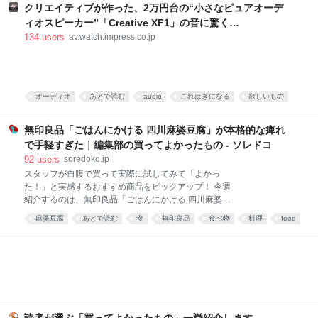
した。 真っ赤な小袋に入った粉 大学院生のころ、中国
クリエイティブが作った、2万円台の“小さなピュアオーデ
の東北地方から来た留学生の女の子と仲良くなりまし
ィオスピーカー”「Creative XF1」の音に驚く
た。 彼女は辛い物が大好き。「日本には辛い食べ物が
[Sponsored]
134
users
av.watch.impress.co.jp
ない」と、中国のショッピングサイト「淘宝」（タオ
パオ）で大量に本場中国のフードをお取り寄せしてお
りました。日々、私はそのおこぼれにあずかっていた
のです。 そんな彼女がある日、 はつらつとした唐辛子
キャラの描かれた、真っ赤な小袋をくれました。 なん
オーディオ
あとで読む
audio
これはきになる
欲しいもの
だこれ。すごく辛そう。 「七味唐辛子みたいなもんか
PC
な」と思い、少量カップ麺にかけてみると、 予想だに
無印良品「ごはんにかける 四川麻婆豆腐」が本格的な痺れ
していなか
で手軽すぎた｜編集部の買ってよかったもの - ソレドコ
92
users
soredoko.jp
スタッフが自腹で買って実際に試してみて「よかっ
た！」と実感するおすすめ商品をピックアップ！ 今週
紹介するのは、無印良品「ごはんにかける 四川麻婆豆
腐」。ごはんにかけるだけで、山椒がしっかりきいた
麻婆豆腐
あとで読む
食
無印良品
食べ物
料理
food
本格四川の味が楽しめます。暑くて料理が億劫な日
や、時短ごはんにおすすめです！ ▼買ってよかったも
の2025と先週分はこちら レトルトレベルと思えない
本格派！無印良品 ごはんにかける 四川麻婆豆腐 画像
参照元：Amazon 麻婆豆腐が好きで、お家でもよく作
ります。白ご飯と一緒に食べるのが至福の時間です。
簡単に作れる料理ではありますが、具材を買ってきて
調理するのは、面倒くさい。特に夏は外出するのも調
読者が選ぶ「買ってよかったもの」一挙紹介します