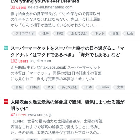
Everything you've ever Dreamed
は、PS版と呼ばれる平らな版を使って印刷する手法の
30
users
delete-all.hatenablog.com
ことを指していて、平版印刷とも呼ぶ。版が平たいの
僕は給食会社の営業部長だ。中小企業なので営業以外
になんで刷れるの？ と思うかもしれないが、これは
の仕事もこなさなければならない。先日、会社上層部
平たい版の表面を親油性と親水性とに性質を分けるこ
から「なんで相手が激怒しているのかわからない。何
とで、親油性の部分にのみインキがついて、絵柄や文
とかしてくれ」と泣きつかれて後処理を任された。
字を印刷できるのだ。 今、さらっと「平版印刷とも呼
フミコフミオ
仕事
料理
あとで読む
ネット
画像
社会
「あなたが相手から嫌われているだけでは？」という
ぶ」と書いたが、実はこれ、正解でもあるのだが間違
意味のことを言ってみたけど、反応はなかった。都合
いでもある。 というのも、今、オフセット印刷と言っ
の悪いことは聞こえないみたいだ。話を聞くと、クレ
スーパーマーケットをスーパーと略すの日本過ぎる…「マ
た場合には、平版印刷を
ーム対応で向かった客先で理不尽なほど激烈に怒られ
クドナルドはマクドであるべき」「海外でもある」など
たらしい。 問題はS県で給食業務を受託している施設
102
users
togetter.com
で起きた。某日の夕食で提供した生姜焼きに火が十分
んた助(田中)🫥 @ntakusosubsub スーパーマーケット
に通ってなくて赤いままだったのだ。施設利用者に届
の本質は「マーケット」 同様の例は日本語由来の言葉
く前の検食で発覚したので実害はなかった。指摘され
にも見られて、例えば定期券の本質は「券」なのに
てその場で謝罪、ただちに調理し直して提供した。施
「定期」と略される 「マーケット」や「券」は他にも
設からは原因の究明と対応策を求められた。ところが
言葉
日本語
ネタ
あとで読む
日本
Twitter
文章
色々あるので、区別するために特徴的な「スーパー」
謝罪と報告に赴いたその場で客先法人理事のひとりが
雑学
文化
海外
や「定期」が残っている x.com/Wategashi/stat…
大激怒して収拾がつかなくなったというのだ。適切な
2026-07-30 18:42:16
太陽表面を過去最高の解像度で観測、磁気にまつわる謎が
対応がなされないなら解約も考える
明らかに
47
users
www.cnn.co.jp
（CNN） 世界で最も強力な太陽望遠鏡が、太陽の可視
表面をこれまでで最高の解像度で捉えることに成功し
た。その結果、太陽の活動を促す隠れたプロセスの存
在が明らかになった。 科学者たちは、ハワイ・マウイ