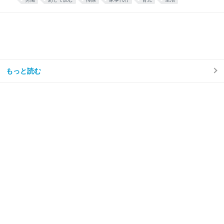
なくなり、トイレ掃除は頻度が半分くらいになった。
え……コスパ良すぎ……🫶🏻 — みず☺︎3y🦖
(@mizu_mom_2) June 24, 2026 せっかくなので、実
際に使ってみた感想や、いろいろな情報をまとめてみ
る。 今思えば もっと早く利用すればよかった。 しか
ない。 シルバー人材センターを利用しようと思った理
由我が家はフルタイム共働き、子どもは年少の男の子
が1人。 毎日時間との戦い。 私は仕事終わりに家事を
もっと読む
楽しくテキパキとできる方ではない。ついだらけてし
まう。 私の難儀なところは、気持ちよくだらけて、家
事のことなど忘れてしまえたらいいのに、 「もう1週
間トイレ掃除してない」 「階段に猫