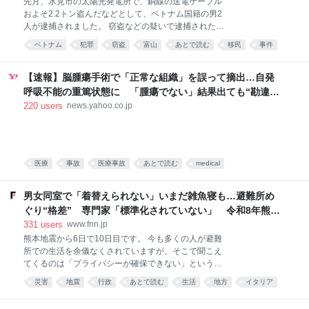
先月、氷見市の太陽光発電所で、銅線の送電ケーブル
ぎない。 前任者は違った。昨年のあいさつの結びで、
およそ2.2トン盗んだなどとして、ベトナム国籍の男2
石破前首相は「原爆歌人」と呼ばれた正田篠枝の短歌
人が逮捕されました。 窃盗などの疑いで逮捕されたの
を2度繰り返した。 「太き骨は先生ならむ そのそばに
は、いずれもベトナム国籍で、住居不定・無職のゴ バ
小さきあたまの骨 あつまれり」 昨年は原爆投下から
ベトナム
犯罪
窃盗
富山
あとで読む
移民
事件
ン ハイ容疑者（24）と、グエン ロン ボ容疑者（24）
80年の節目。一瞬にして炎に包まれ、息絶えた先生や
です。 警察によりますと2人は、先月16日から18日の
児童らの無念さを読み上げたことで「核の惨禍を繰り
間に、氷見市内の太陽光発電所で2回にわたり、送電
【速報】脳腫瘍手術で「正常な組織」を誤って摘出…自発
返すまい」と
用の銅線ケーブルあわせておよそ2.2トンを盗んだ疑い
呼吸不能の重篤状態に 「腫瘍でない」結果出ても“勘違
が持たれています。２人は18日に富山市内の駐車場
い”で摘出継続 通常の生活送っていた患者が手足も動か
220
users
news.yahoo.co.jp
で、車内に指定金属切断工具である長さおよそ50セン
ず 京大病院（MBSニュース） - Yahoo!ニュース
チのケーブルカッター1本を隠し持っていたとして金
属盗対策法違反の疑いで逮捕・起訴されていて、取り
調べの中で今回の窃盗の容疑が固まり逮捕したという
ことです。 盗まれた銅線は、時価およそ330万円相当
医療
事故
医療事故
あとで読む
medical
で半分はすでに売却されていて、警察は転売目的の犯
行とみて共犯者や余罪を調べています。 正当な理由
男女同室で「着替えられない」いまだ雑魚寝も…避難所め
ぐり“格差” 専門家「標準化されていない」 令和8年熊本
地震｜FNNプライムオンライン
331
users
www.fnn.jp
熊本地震から6日で10日目です。 今も多くの人が避難
所での生活を余儀なくされていますが、そこで聞こえ
てくるのは「プライバシーが確保できない」という声
です。 避難所を巡っては、海外ではプライバシーに配
災害
地震
行政
あとで読む
生活
地方
イタリア
慮した環境づくりが進んでいます。 日本との違いはど
男女
社会
熊本
こにあるのでしょうか。 6日、熊本・八代市で観測史