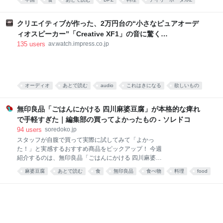
た、脳に直でうま味が届く調味料です。 そんな乾碟を
食べ物
food
唐沢むぎこ
中華
みんなで食べる、「旨粉会（うまこかい）」をやりま
した。 真っ赤な小袋に入った粉 大学院生のころ、中国
クリエイティブが作った、2万円台の“小さなピュアオーデ
の東北地方から来た留学生の女の子と仲良くなりまし
ィオスピーカー”「Creative XF1」の音に驚く
た。 彼女は辛い物が大好き。「日本には辛い食べ物が
[Sponsored]
135
users
av.watch.impress.co.jp
ない」と、中国のショッピングサイト「淘宝」（タオ
パオ）で大量に本場中国のフードをお取り寄せしてお
りました。日々、私はそのおこぼれにあずかっていた
のです。 そんな彼女がある日、 はつらつとした唐辛子
キャラの描かれた、真っ赤な小袋をくれました。 なん
オーディオ
あとで読む
audio
これはきになる
欲しいもの
だこれ。すごく辛そう。 「七味唐辛子みたいなもんか
PC
な」と思い、少量カップ麺にかけてみると、 予想だに
無印良品「ごはんにかける 四川麻婆豆腐」が本格的な痺れ
していなか
で手軽すぎた｜編集部の買ってよかったもの - ソレドコ
94
users
soredoko.jp
スタッフが自腹で買って実際に試してみて「よかっ
た！」と実感するおすすめ商品をピックアップ！ 今週
紹介するのは、無印良品「ごはんにかける 四川麻婆豆
腐」。ごはんにかけるだけで、山椒がしっかりきいた
麻婆豆腐
あとで読む
食
無印良品
食べ物
料理
food
本格四川の味が楽しめます。暑くて料理が億劫な日
や、時短ごはんにおすすめです！ ▼買ってよかったも
の2025と先週分はこちら レトルトレベルと思えない
本格派！無印良品 ごはんにかける 四川麻婆豆腐 画像
参照元：Amazon 麻婆豆腐が好きで、お家でもよく作
ります。白ご飯と一緒に食べるのが至福の時間です。