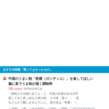
おすすめ特集「買ってよかったもの」
中国のうまい粉「乾碟（ガンディエ）」を食してほしい
脳に直でうま味が届く調味料
386
users
dailyportalz.jp
「焼肉とか火鍋に合うよ」と、中国の友達がある日手
渡してきた真っ赤な小袋の粉。 その味、香り・・・私
をとらえて離しませんでした。 粉の名は「乾碟」（ガ
ンディエ）。唐辛子や花椒、ピーナッツの粉を調合し
中国
食
あとで読む
DPZ
料理
デイリーポータルZ