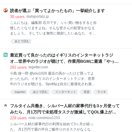
簡単に作れる料理ではありますが、具材を買ってきて
調理するのは、面倒くさい。特に夏は外出するのも調
読者が選ぶ「買ってよかったもの」一挙紹介します
理するのも暑くて億劫。そんなときでも、手軽に本格
38
users
dailyportalz.jp
麻婆豆腐が味わえるのがこちらの商品です。 熱湯で約
こんにちは、編集部 石川です。 いい買い物をすると自
4〜5分あたためて（電子レンジであたためる場合は
慢したくなりますよね。そんな皆さんの欲望をかなえ
500Wで約2分）、ご飯にかけるだけ。初めて食べたと
ましょう。 そしていま無性に散財したいあなた、そん
きは、正
なあなたの欲望も同時にかなえましょう。 いまや資本
あとで読む
主義の手先となった我々人類にもたらされる癒しのひ
ととき、それがこのコーナー「読者の買ってよかった
もの」です。 ただいまAmazonが7/13(月)いっぱいま
最近買って良かったのはイギリスのインターネットラジ
で、プライムデーの大型セール中（現在は先行セー
オ…世界中のラジオが聴けて、作業用BGMに最適「やっぱ
ル）なので、琴線に触れた方はどしどしお買い求めく
り物理的な機械」「この質感で鎮座してくれるのがいい」
291
users
togetter.com
ださい。 ※このページのリンクからご購入いただくと
小島 雄一郎 @you1026 最近の高かったけど買ってよ
一部収益がサイトに還元され運営費になります。あり
かったもの。イギリスのインターネットラジオ。世界
がとうございます！
中のラジオが聴ける。Spotifyは自分に最適化され過ぎ
ていて、新しい発見が少ない。世界のラジオ聴いてる
togetter
あとで読む
インターネット
音楽
ラジオ
と、その国の雰囲気とかと一緒に音楽が流れてくる。
ガジェット
家電
BGM
ネット
イギリス
作業用BGMに最適。似たアプリはあるけど、やっぱり
こっちがいい。 pic.x.com/Qf4rbfrpij 2026-06-28
フルタイム共働き、シルバー人材の家事代行を3ヶ月使って
10:48:11
みたら、月1万円で未処理タスクが激減してQOL爆上がり
した話。｜みず
229
users
note.com/mizu1253
シルバー人材の家事代行の利用を始めて3ヶ月が経っ
た。 月1万円で週の半分ご飯作りのタスクがなくな