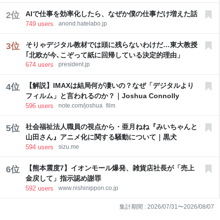
AIで仕事を効率化したら、なぜか僕の仕事だけ増えた話
2
位
749
users
anond.hatelabo.jp
そりゃデジタル教材では頭に残らないわけだ…東大教授
3
位
｢北欧が今､こぞって紙に回帰している決定的理由」
674
users
president.jp
【解説】IMAXは結局何が凄いの？なぜ「デジタルより
4
位
フィルム」と言われるのか？｜Joshua Connolly
596
users
note.com/joshua_film
社会福祉法人職員の視点から・亜月ねね『みいちゃんと
5
位
山田さん』アニメ化に関する騒動について｜黒犬
594
users
sizu.me
【熊本震度7】イオンモール爆発、雑貨店社長が「売上
6
位
金戻して」指示認め謝罪
592
users
www.nishinippon.co.jp
集計期間 :
2026/07/31
〜
2026/08/07