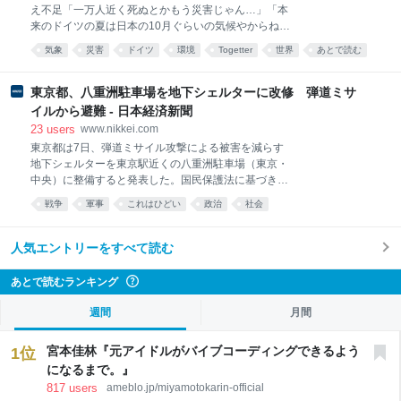
を求めているし、再可決には大きな政治的エネルギー
え不足「一万人近く死ぬとかもう災害じゃん…」「本
と日程、そしてそれらの「読み」と調整が必要にな
来のドイツの夏は日本の10月ぐらいの気候やからね
る。今のところ高市政権はあまりうまく取り繕えてい
え」
るとはいえまい。 第五十九条 法律案は、この憲法に
気象
災害
ドイツ
環境
Togetter
世界
あとで読む
特別の定のある場合を除いては、両議院で可決したと
き法律となる。 ② 衆議院で可決し、参議院でこれと
東京都、八重洲駐車場を地下シェルターに改修 弾道ミサ
異なつた議決をし
イルから避難 - 日本経済新聞
23
users
www.nikkei.com
東京都は7日、弾道ミサイル攻撃による被害を減らす
地下シェルターを東京駅近くの八重洲駐車場（東京・
中央）に整備すると発表した。国民保護法に基づき指
定する緊急一時避難施設より安全に避難できる施設と
戦争
軍事
これはひどい
政治
社会
して改修工事を今後進める。都営地下鉄・麻布十番駅
に併設する防災倉庫に次いで2例目となる。都の外郭
団体が運営する八重洲駐車場は、東京駅前の八重洲通
人気エントリーをすべて読む
りの地下約2〜11メートルにある2層構造の駐車場で広
さは延べ
あとで読むランキング
?
週間
月間
宮本佳林『元アイドルがバイブコーディングできるよう
1
位
になるまで。』
817
users
ameblo.jp/miyamotokarin-official