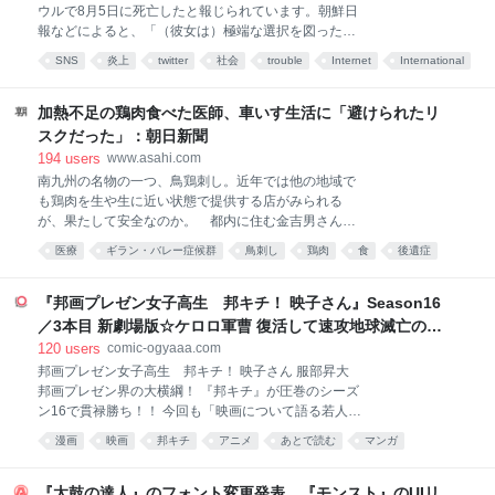
ウルで8月5日に死亡したと報じられています。朝鮮日
報などによると、「（彼女は）極端な選択を図った」
とのこと。報道は匿名ですが、複数の情報が一致して
SNS
炎上
twitter
社会
trouble
Internet
International
いることなどから、同一人物と考えられています。 こ
インターネット
経済
あとで読む
の出来事を受けSNS上では、それ以前に起きていた炎
上や誹謗中傷との関係を指摘する声が出ています。た
加熱不足の鶏肉食べた医師、車いす生活に「避けられたリ
だし、炎上や個々の投稿と女性の死との因果関係は、
スクだった」：朝日新聞
現時点では確認されていません。 ■ 謝罪投稿に残っ
194
users
www.asahi.com
ていた「見知らぬ批判」 記者がこの件で気になったの
南九州の名物の一つ、鳥鶏刺し。近年では他の地域で
は、女性の謝罪投稿に残されていた、いくつかの返信
も鶏肉を生や生に近い状態で提供する店がみられる
でした。 「謝罪するのに（メンバーと）一緒に撮った
が、果たして安全なのか。 都内に住む金吉男さん
画像載せるのは何なん。どこまで承認欲求モンスター
(67)は2023年12月27日朝、自宅で左手に違和感を覚…
なの」 8月1日朝に投稿されたこの返信は、約20万
医療
ギラン・バレー症候群
鳥刺し
鶏肉
食
後遺症
7000回表示されていました。 別のアカウントは、女
生活
あとで読む
性の謝罪文を「承認欲求と反省の境界線を突く神投稿
『邦画プレゼン女子高生 邦キチ！ 映子さん』Season16
文」と表現。
／3本目 新劇場版☆ケロロ軍曹 復活して速攻地球滅亡の危
機であります！ - 服部昇大 | COMIC OGYAAA!!
120
users
comic-ogyaaa.com
邦画プレゼン女子高生 邦キチ！ 映子さん 服部昇大
邦画プレゼン界の大横綱！ 『邦キチ』が圧巻のシーズ
ン16で貫禄勝ち！！ 今回も「映画について語る若人の
部」を舞台に、比類なき邦画中毒女子高生・邦キチ
漫画
映画
邦キチ
アニメ
あとで読む
マンガ
が、まずまずの洋画好きな部長・洋一を相手に絶妙な
チョイスの邦画（一部例外アリ）を愚直にプレゼン！
プレゼン！！プレゼン！！！ その視点、その愛情、そ
『太鼓の達人』のフォント変更発表、『モンスト』のUIリ