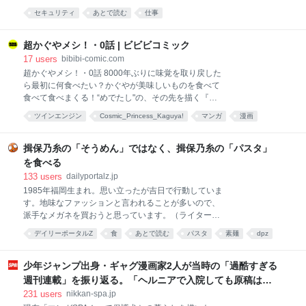
て学ぶ人は、上司と… 1569 users 5889 note（ノー
も、負担が特定のメンバーに偏っている状況が続いて
ト）
セキュリティ
あとで読む
仕事
いました。 この課題を少しずつ崩していくために、私
たちTebikiでは昨年から 「障害対応訓練」 を実施して
います。およそ半年ごとに、プロダクト別で実施を続
超かぐやメシ！・0話 | ビビビコミック
けてきました。直近では、7月にtebiki現場分析チーム
17
users
bibibi-comic.com
で訓練を行ったところです。 この記事では、私たちが
超かぐやメシ！・0話 8000年ぶりに味覚を取り戻した
障害対応訓練を行っている理由、企画・運営の流れ、
ら最初に何食べたい？かぐやが美味しいものを食べて
そして今回の訓練から得た学びや反省についてふりか
食べて食べまくる！“めでたし"の、その先を描く『超
えります。 なぜ障害対応訓練を始めたか まず、私たち
かぐや姫！』公式スピンオフグルメコメディ。
ツインエンジン
Cosmic_Princess_Kaguya!
マンガ
漫画
が障害対応訓練を始めた理由から説明させてもらえ
ば、それは冒頭にも書いた通り 「インシデント対応が
超かぐやメシ!
属人化していたから」 です。 tebiki現場分析の開発チ
揖保乃糸の「そうめん」ではなく、揖保乃糸の「パスタ」
ームがまだ少人数だった頃は、元か
を食べる
133
users
dailyportalz.jp
1985年福岡生まれ。思い立ったが吉日で行動していま
す。地味なファッションと言われることが多いので、
派手なメガネを買おうと思っています。（ライター
wiki） 前の記事：かつて日本にも生息していたチョウ
デイリーポータルZ
食
あとで読む
パスタ
素麺
dpz
ザメを食べる ＞ 個人サイト ＞note 揖保乃糸とは 本能
山野 恵亮
food
だろうか、夏の暑い時期になると「そうめん」を食べ
たくなる。糸のように細く、雲のように白いそうめん
少年ジャンプ出身・ギャグ漫画家2人が当時の「過酷すぎる
は夏を代表する、涼を感じることができる食べ物だ。
週刊連載」を振り返る。「ヘルニアで入院しても原稿は落
食べると実に美味しい。ツルツルといくらでも食べる
とさない」ストイックな舞台裏 | 日刊SPA!
231
users
nikkan-spa.jp
ことができる。 そうめんと言えば「揖保乃糸」 そうめ