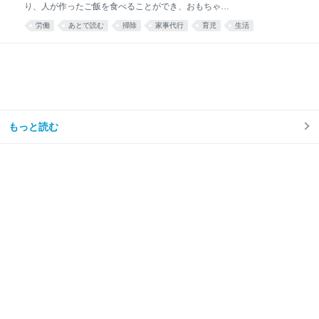
り、人が作ったご飯を食べることができ、おもちゃが
散乱するリビング掃除はほとんどと言っていいほどし
労働
あとで読む
掃除
家事代行
育児
生活
なくなり、トイレ掃除は頻度が半分くらいになった。
え……コスパ良すぎ……🫶🏻 — みず☺︎3y🦖
(@mizu_mom_2) June 24, 2026 せっかくなので、実
際に使ってみた感想や、いろいろな情報をまとめてみ
る。 今思えば もっと早く利用すればよかった。 しか
ない。 シルバー人材センターを利用しようと思った理
由我が家はフルタイム共働き、子どもは年少の男の子
が1人。 毎日時間との戦い。 私は仕事終わりに家事を
もっと読む
楽しくテキパキとできる方ではない。ついだらけてし
まう。 私の難儀なところは、気持ちよくだらけて、家
事のことなど忘れてしまえたらいいのに、 「もう1週
間トイレ掃除してない」 「階段に猫