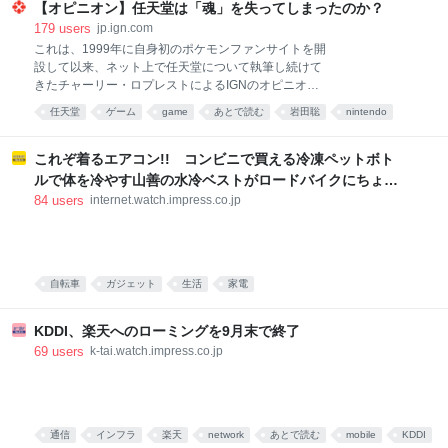
上最高となる39.0度を記録した被災地・熊本。 台風13
【オピニオン】任天堂は「魂」を失ってしまったのか？
号に備え、ブルーシートを配布する男性は汗をにじま
179
users
jp.ign.com
せながら作業にあたっていました。 そんな中、震度7
これは、1999年に自身初のポケモンファンサイトを開
を記録した宇城市の避難所では6日、様々な情報を共
設して以来、ネット上で任天堂について執筆し続けて
有できる「デジタルサイネージ」が設置されたもの
きたチャーリー・ロプレストによるIGNのオピニオン
の、被災者たちはいまだに「雑魚寝」やソファでの生
記事である。彼はニンテンドーDS Liteを最高の任天堂
任天堂
ゲーム
game
あとで読む
岩田聡
nintendo
活を強いられていて、パーティションもなく、プライ
ハードと評価しており、クッパ7人衆が再びクッパの
バシーは守られていません。 この避難所に身を寄せる
ビジネス
オタク
正当な後継者として認められる日まで休むつもりはな
人たちに率直な思いを伺うと、“雑魚寝は体が痛くな
い。 「任天堂はこの男を雇うべきだ！」あわせて読み
これぞ着るエアコン!! コンビニで買える冷凍ペットボト
る”“プライバシーへの配慮は十分ではない”という声が
たい『ゼルダの伝説 時のオカリナ』のリメイクが正式
ルで体を冷やす山善の水冷ベストがロードバイクにちょう
多く聞か
発表 情報は少ないながらリンクの姿が解禁、2026年
どいい【ぼっち・ざ・ろーど！その14】【空いた時間でな
84
users
internet.watch.impress.co.jp
に発売へ もちろん文字通りの意味ではない。そんな人
にしてる？】
間は男であれ女であれ、どこにも存在しない。この
「この男を雇え」という叫びのほとんどは、皮肉や嘲
笑を込めて使われるものだ。フレームレートが不安定
でシェーダーのコンパイル画面が挟まるような、
自転車
ガジェット
生活
家電
Unreal Engineで造られたマリオという概念自体、近
代化に抗い独自の道を切り拓いてきた任天堂という会
KDDI、楽天へのローミングを9月末で終了
社
69
users
k-tai.watch.impress.co.jp
通信
インフラ
楽天
network
あとで読む
mobile
KDDI