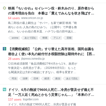
を、アレルギーを起こしやすい系統のマウスに移植す
るとアナフィラキシーが起きる一方、健康な乳児の便
映画『ちいかわ』セイレーン役・鈴木みのり、原作者から
では逆に防御が働くことを確認し、その鍵となる菌株
の選考理由を告白 本番は「震えでみんなを吹き飛ばす
をいくつか特定
ぞ」と意気込む
64
users
www.oricon.co.jp
島二郎役の最上嗣生は「サパー」を家で練習 映画『映
画ちいかわ 人魚の島のひみつ』（公開中）で声優を務
めた、ちいかわ役の青木遥、ハチワレ役の田中誠人、
うさぎ役の小澤亜李、島二郎役の最上嗣生、セイレー
anime
あとで読む
映画
アニメ
芸能
ン役の鈴木みのりのロングインタビューが解禁。最
上、鈴木がそれぞれ役柄の見どころについて語った。
【画像】こわっ!「サパー」する島二郎を赤い目で見つ
【消費税減税】「公約」すり替えた高市首相、国民会議を
めるセイレーン 映画で重要なキャラクターである島二
都合よく使い本丸の給付付き税額控除は期待外れに 【西田
郎役の最上はアクションシーンについて「セイレーン
亮介の週刊時評】「政治家は嘘をつく」を体現した公約す
28
users
jbpress.ismedia.jp
に聞かせる『サパー』の部分は、そのままいった方が
り替え、アリバイに使われた国民会議 | JBpress (ジェイビ
◎日本経済新聞『食品消費税27年4月から1％、政府が
面白いだろうなと思って演じました。水中でぶくぶく
午後決定へ 自民党が了承』（2026年8月5日） もっと
ープレス)
言いながら戦うシーンは、普段なら水中のシーンは口
も閣議決定は方針の確認にすぎない。税率を変更する
を触ったりしますが、今回はもっと島二郎っぽいのが
には消費税法の改正が必要である。高市総理は9月に
いいのかなと思って、家で練習したりしました。いろ
司法
法律
日本
経済
政治
あとで読む
与党の税制改正大綱をまとめ、秋の臨時国会に関連法
んな音も入ってより泡っぽい音になっていたらいいな
案を提出する意向を示したと報じられている。参議院
と。原作よりもアクションシーンが増えている印象が
は引き続き少数与党であり、決着はこれからだ。 教科
ドイツ、6月の熱波で9600人死亡…冷房が普及せず備え不
あるので、その分気合も入
書的な理解では、衆参両院で法案に対する賛否が分か
足「一万人近く死ぬとかもう災害じゃん…」「本来のドイ
れても衆議院で簡単に再可決できるように思えるが、
ツの夏は日本の10月ぐらいの気候やからねえ」
137
users
togetter.com
案外そうでもない。憲法は、原則として両院での可決
ドイツ、6月の熱波で9600人死亡…冷房が普及せず備