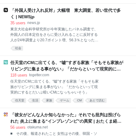
au
「外国人受け入れ反対」大幅増 東大調査、若い世代で多
く | NEWSjp
35
users
news.jp
東京大社会科学研究所が今年実施したパネル調査で、
外国人の日本定住をさらに受け入れることに反対する
人が24年調査より20.7ポイント増、56.3％となったこ
とが7日、分かった。若い世代で増加幅が大きく、
社会
「日本社会には希望がない」という認識を持つ人ほど
反対に転じていた。 同研究所の有田伸教授は増加要因
について「外国人の受け入れに関するネガティブな議
任天堂のCMに出てくる、“嘘”すぎる家族「そもそも家族が
論に触れる機会が増え、社会に対する不安や不満に後
リビングに集まる事がない」「だからといって現実的にす
押しされる形で反対意識が強まったのではないか」と
るとだいぶ暗いCMになっちゃいそう」
118
users
togetter.com
している。 調査は抽出した対象者にライフスタイルの
任天堂のCMに出てくる、“嘘”すぎる家族「そもそも家
変化などを継続的に尋ねるもので、今年は約3800人か
族がリビングに集まる事がない」「だからといって現
ら有効回答を得た。外国人受け入れに関する質問は2
実的にするとだいぶ暗いCMになっちゃいそう」
年に1回程度設けている。
任天堂
生活
家族
ゲーム
CM
あとで読む
「彼女がどんな人か知らなかった」それでも批判は投げら
れた 炎上に集まる“インプレゾンビ”の異変 | おたくま経済
新聞
56
users
otakuma.net
■ その後、報道されたこと 女性はその後、韓国・ソ