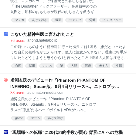
現在「マンガSPA！」で保護犬との暮らしを描いた
んと言えば「揖保乃糸」。その存在は誰もが知るもの
『The Dogfather ドッグファーザー』を連載中のつの
だろう。実は揖保乃糸は一社で作っているものではな
丸氏と、昭和のおもちゃが現代のおじさんを救うギャ
い。兵庫県手延素麺協同組合の商標だ。前進となる
グ漫画『令和のおもちゃ ウーピン』を連載する大石浩
「播磨国揖東西両郡素麺営業組合」は明治20年に誕生
マンガ
あとで読む
漫画
ジャンプ
労働
インタビュー
二氏。8月4日には、上記2作品の第1巻が同時発売され
しているので歴史も古い。 兵庫県手延素麺協同組合 揖
対談
漫画家
ブラック
た。 つの丸氏は『マキバオー』シリーズ、大石浩二氏
保乃糸の商品はすべて組合員によって製造されてい
は『いぬまるだしっ』など、『週刊少年ジャンプ』連
こないだ精神科医に言われたこと
る。組
載陣だったことでも知られる両氏に、過酷すぎる当時
76
users
anond.hatelabo.jp
の週刊連載について振り返ってもらった。 ──お二人
この前いつものように精神科に行った 先生には｢困る、嫌だといったよ
はかねてから親交が深いんですよね。先日も大石先生
うな自分の気持ちが伝えられず、他人に注意ができない。理由は相手が
がXに投稿した、つの丸先生の写真がネットで大きな
キレたらどうしようと思うから｣と言ったところ ｢普通の人間は注意され
話題になっていました。 大石：偶然なんです。新人ギ
たところでキレません、そう思うのは貴方が注意されたらキレる人間か
心理
増田
こころ
謎
人間
医療
考え方
生活
ャグ漫画の審査会である手塚賞・赤塚賞の受賞者と撮
らです｣と言われた また行こうと思う
った写真をXに上げたら、諸事情で「消してくれ」と
言われまして。だから偶然写り込んだつの丸先生をダ
虚淵玄氏のデビュー作『Phantom PHANTOM OF
シに「先生に許可を取らずに勝手に上げてしまったの
INFERNO』Steam版、9月4日リリースへ。ニトロプラス
で消し
の“原点”たるハードボイルドADVがついに - AUTOMATON
38
users
automaton-media.com
虚淵玄氏のデビュー作『Phantom PHANTOM OF
INFERNO』Steam版、9月4日リリースへ。ニトロプ
ラスの“原点”たるハードボイルドADVがついに ニトロ
プラスのブランド「ニトロオリジン」は8月7日、
game
ゲーム
あとで読む
『Phantom PHANTOM OF INFERNO』Steam版を9月
4日にリリースすると発表した。 ニトロプラスのブラ
ンド「ニトロオリジン」は8月7日、『Phantom
“現場職への転職”に20代の約半数が関心 背景にAIへの危機