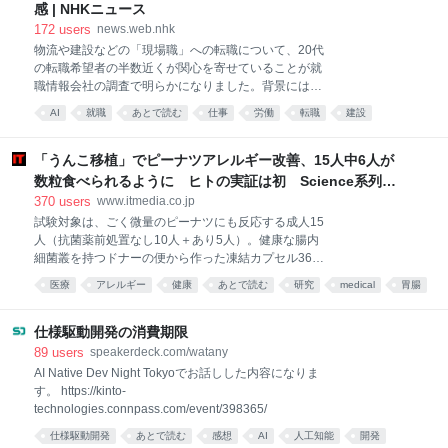
PHANTOM OF INFERNO（ファントム ファントム オ
感 | NHKニュース
ブ インフェルノ）』Steam版を9月4日にリリースする
172
users
news.web.nhk
と告知した。日本語字幕および音声に対応し、価格は
物流や建設などの「現場職」への転職について、20代
税込3500円。本作がSteamからもプレイ可能になるよ
の転職希望者の半数近くが関心を寄せていることが就
うだ。 元となる『Phantom PHANTOM OF
職情報会社の調査で明らかになりました。背景にはデ
INFERNO』は、2000年にニトロプラスより発売され
スクワークなどの「事務職」がAIに代替される危機感
た、18禁のハードボイルドADVである。本作の舞台で
AI
就職
あとで読む
仕事
労働
転職
建設
があ…
は、マフィア幹部暗
人工知能
物流
「うんこ移植」でピーナツアレルギー改善、15人中6人が
数粒食べられるように ヒトの実証は初 Science系列誌
掲載
370
users
www.itmedia.co.jp
試験対象は、ごく微量のピーナツにも反応する成人15
人（抗菌薬前処置なし10人＋あり5人）。健康な腸内
細菌叢を持つドナーの便から作った凍結カプセル36個
を、数時間かけて服用してもらった。 その結果、4カ
医療
アレルギー
健康
あとで読む
研究
medical
胃腸
月後に調査で、10人中3人がピーナツを数粒食べられ
医療・病気
科学
health
るまでに改善していた。 続く段階では、移植前に抗菌
薬を投与し、患者自身の腸内細菌を減らして移植菌が
仕様駆動開発の消費期限
定着するかを確かめた。すると、5人中3人で改善が見
89
users
speakerdeck.com/watany
られ、反応が出るまでに4粒を超えるピーナツを食べ
AI Native Dev Night Tokyoでお話しした内容になりま
られるようになるという、前処置が菌の定着効率を高
す。 https://kinto-
めたことを示唆する結果が出た。改善したのは全体で
technologies.connpass.com/event/398365/
15人中6人で、安全性の問題は報告されなかった。 チ
仕様駆動開発
あとで読む
感想
AI
人工知能
開発
ームは過去の研究で、食物アレルギーを持つ乳児の便