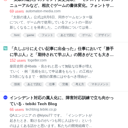
の圧力ーー。全てにおいてシーズン15を凌駕ッ！！ 銀
ニューアルなど、相次ぐゲームの書体変化。フォントサー
河系初の邦画プレゼン漫画、…今回もがっぷり四つで
ビスLETS“大幅値上げ騒動”の影響が、いま表面化か -
69
users
automaton-media.com
す！！ 【※映画について語る若人の部への映画相談
AUTOMATON
『太鼓の達人』公式は8月6日、同作ゲームセンター版
も、「ファンレターを送る」からご応募ください。質
について、ゲーム内で使用しているフォントの一部が
問の冒頭に【映画相談】とタイトルを付けて、ペンネ
新しくなることを発表した。この理由については発表
ームも忘れずにご記入ください。（例：【映画相談】
されていないものの、一部ではフォントサービス
P.N. ホウキチ）※質問を漫画で紹介する際は、質問内
font
game
フォント
あとで読む
ゲーム
デザイン
「LETS」の契約改定の影響ではないかとする見方が強
容を一部変更させていただく場合がございます。】
business
まっている。 「LETS」はMonotype株式会社（旧フォ
ントワークス株式会社）によって提供されているフォ
「久しぶりにえぐい記事に出会った」仕事において「勝手
ントの年間定額制サブスクリプションサービスだ。同
に学ぶ人」と「期待されて学ぶ人」の開きがとても大き
サービスでは、ゲームへの組み込みを許可するオプシ
い、という意見に共感が集まる
152
users
togetter.com
ョンを当時1ライセンスあたり年間1万1000円で提供し
柴田史郎 @4bata ・良かれと思って無駄な仕事が増え
ており、多数の作品のゲーム内テキストなどに活用さ
ていく ・例「見積を出して申込書をもらう」の工程が
れてきた。 ところが、Monotypeは2025年9月に「フ
3.5倍になるまで ・個別の業務にはやるべき理由があ
ォントワークス LETS アプリ・ゲーム組込オプショ
るが、全体としては無駄が増えている ・定量化できな
ン」「フォントワークス LETS軽量化オプション」
技術
あとで読む
仕事
労働
考え方
マネジメント
い業務を無理に定量化しようとするからでは？ ・どう
「Monotype LETSゲーム組込みオプション」のオプシ
Togetter
こころ
すればいいか、誰か教えて
ョンライセンス契約の販売・提供
note.com/4bata/n/n49e02… 2022-01-11 22:56:45
インシデント対応の属人化に、障害対応訓練で立ち向かっ
「勝手に学ぶ人」と「期待されて学ぶ人」の差が埋め
ている - tebiki Tech Blog
られない｜柴田史郎 ここ1年ぐらい感じていた「学び
66
users
techblog.tebiki.co.jp
に関する格差」の話を書く。 最初にまとめ ・勝手に学
QAエンジニア の @kiyou77 です。 「インシデントが
ぶ人は、自分の周囲にある「学びに使えそうな仕事」
起きたとき、動けるのがいつも同じ人ばかり」という
を探して自分の仕事にすることを繰り返す ・期待され
のはよくある話かと思います。私たちの開発組織で