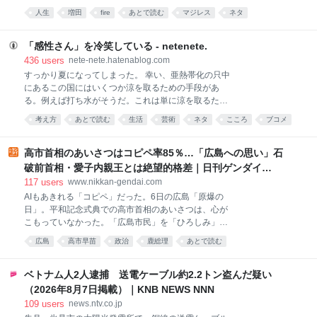
に戻って遊びまくりたい。 俺は何のために生きてるの
人生
増田
fire
あとで読む
マジレス
ネタ
か分からない。
「感性さん」を冷笑している - netenete.
436
users
nete-nete.hatenablog.com
すっかり夏になってしまった。 幸い、亜熱帯化の只中
にあるこの国にはいくつか涼を取るための手段があ
る。例えば打ち水がそうだ。これは単に涼を取るため
の工夫を超えて、夏の風物詩として日本の夏文化の一
考え方
あとで読む
生活
芸術
ネタ
こころ
ブコメ
部となった。こうした例は他にもある。すだれ、風
文章
鈴、扇子、川床、そして冷笑だ。 私が普段から好んで
使う冷笑語に「感性さん」がある。ここ1年くらいで
高市首相のあいさつはコピペ率85％…「広島への思い」石
思いついた概念だ。 感性さんの例を挙げよう。以下は
破前首相・愛子内親王とは絶望的格差｜日刊ゲンダイ
ツイッターで拾った事例だが、特定を避けるために一
DIGITAL
117
users
www.nikkan-gendai.com
部改変したり伏せ字にしたりしている。特定はやめて
AIもあきれる「コピペ」だった。6日の広島「原爆の
ほしい。 すごい。 半日で読み切って、そのあとの半日
日」。平和記念式典での高市首相のあいさつは、心が
は茫然とした。 一生忘れられないかもしれない。すべ
こもっていなかった。「広島市民」を「ひろしみ」と
ての文章を記憶しておきたい。 理解を超越するものに
噛んだだけじゃない。相変わらずの定型文を読み上げ
出逢った。名付けられない涙がでた。 すごい。 みん
広島
高市早苗
政治
鹿総理
あとで読む
たからだ。 高市首相が「政治の師」と仰ぐ安倍元首相
な、この本すごいよ。 ぜったい読んで。 〇〇（作家
のあいさつも在任中はほぼコピペ。AIに2人のあいさつ
名）という人が面白そうだと気楽に本屋に寄って、芥
を比較させると、類似性は「85％」と判定した。〈唯
ベトナム人2人逮捕 送電ケーブル約2.2トン盗んだ疑い
川賞候補だったんだ
一の戦争被爆国として「核兵器のない世界」の実現に
（2026年8月7日掲載）｜KNB NEWS NNN
向け〉〈「非核三原則」を堅持〉との表現は完全一
109
users
news.ntv.co.jp
致。やはり高市首相は従来の政府方針をなぞったにす