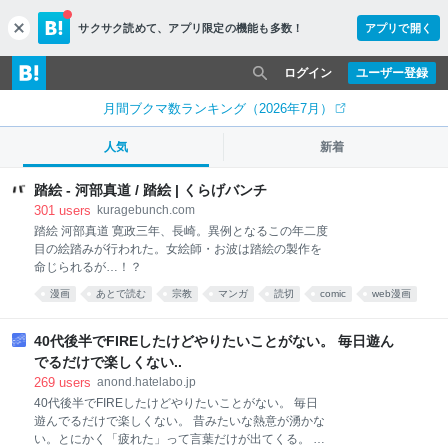
サクサク読めて、
アプリ限定の機能も多数！
アプリで開く
c
l
o
ログイン
ユーザー登録
s
e
月間ブクマ数ランキング（2026年7月）
人気
新着
踏絵 - 河部真道 / 踏絵 | くらげバンチ
301
users
kuragebunch.com
踏絵 河部真道 寛政三年、長崎。異例となるこの年二度
目の絵踏みが行われた。女絵師・お波は踏絵の製作を
命じられるが…！？
漫画
あとで読む
宗教
マンガ
読切
comic
web漫画
絵
人生
40代後半でFIREしたけどやりたいことがない。 毎日遊ん
でるだけで楽しくない..
269
users
anond.hatelabo.jp
40代後半でFIREしたけどやりたいことがない。 毎日
遊んでるだけで楽しくない。 昔みたいな熱意が湧かな
い。とにかく「疲れた」って言葉だけが出てくる。 昔