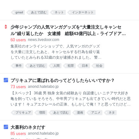
開にあわせて、作品初となるティザーPVも公開しまし
た。『美術部カノジョ -Girlfailure Art Club-』は、
2027年にPC（Steam）で発売予定です。 Steamスト
gmail
あとで読む
ネット
インターネット
アペ
少年ジャンプの人気マンガグッズを“大量注文しキャンセ
ル”繰り返したか 女逮捕 総額43億円以上 - ライブドアニ
ュース
60
users
news.livedoor.com
集英社のオンラインショップで、人気マンガのグッズ
を大量に注文したあと、キャンセルする行為を繰り返
していたとみられる32歳の女が逮捕されました。 警視
庁によりますと、吉田麻祐容疑者は2024年から去年に
事件
あとで読む
人間
犯罪
日本
社会
かけて、集英社のオンラインショップで注文した、の
人気マンガ「ONE PIECE」や「NARUTO」のグッズ
などの代金を支払わず大量にキャンセルしたことで、
プリキュアに選ばれるのってどうしたらいいですか？
業務を妨害した疑いがもたれています。 集英社により
73
users
anond.hatelabo.jp
ますと、吉田容疑者は238個のアカウントから注文を
【スペック】 36歳 男 独身 女装の経験あり 自認優しい ニチアサ大好き
繰り返し、キャンセルした商品の総額は、43億円以上
亀を飼っている そろそろ、中年男プリキュアも出てきていい時代だと思
にのぼるということです。調べに対し吉田容疑者は容
います！ キュアエクレールの正体、もしかして俺！？と思ってたけど違
疑を認め、「アニメ全般が好きで、注文したことで欲
いました 早く選ばれたいよ！
プリキュア
増田
あとで読む
漫画
アニメ
ネタ
求が満たされた」と供述しているということです。
大喜利のネタだす
85
users
anond.hatelabo.jp