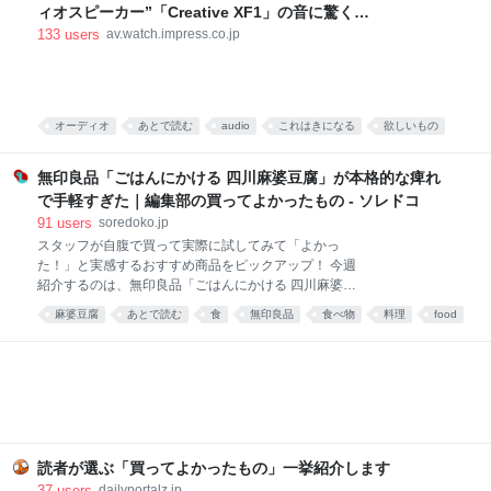
の東北地方から来た留学生の女の子と仲良くなりまし
ィオスピーカー”「Creative XF1」の音に驚く
た。 彼女は辛い物が大好き。「日本には辛い食べ物が
[Sponsored]
133
users
av.watch.impress.co.jp
ない」と、中国のショッピングサイト「淘宝」（タオ
パオ）で大量に本場中国のフードをお取り寄せしてお
りました。日々、私はそのおこぼれにあずかっていた
のです。 そんな彼女がある日、 はつらつとした唐辛子
キャラの描かれた、真っ赤な小袋をくれました。 なん
オーディオ
あとで読む
audio
これはきになる
欲しいもの
だこれ。すごく辛そう。 「七味唐辛子みたいなもんか
PC
な」と思い、少量カップ麺にかけてみると、 予想だに
無印良品「ごはんにかける 四川麻婆豆腐」が本格的な痺れ
していなか
で手軽すぎた｜編集部の買ってよかったもの - ソレドコ
91
users
soredoko.jp
スタッフが自腹で買って実際に試してみて「よかっ
た！」と実感するおすすめ商品をピックアップ！ 今週
紹介するのは、無印良品「ごはんにかける 四川麻婆豆
腐」。ごはんにかけるだけで、山椒がしっかりきいた
麻婆豆腐
あとで読む
食
無印良品
食べ物
料理
food
本格四川の味が楽しめます。暑くて料理が億劫な日
や、時短ごはんにおすすめです！ ▼買ってよかったも
の2025と先週分はこちら レトルトレベルと思えない
本格派！無印良品 ごはんにかける 四川麻婆豆腐 画像
参照元：Amazon 麻婆豆腐が好きで、お家でもよく作
ります。白ご飯と一緒に食べるのが至福の時間です。
簡単に作れる料理ではありますが、具材を買ってきて
調理するのは、面倒くさい。特に夏は外出するのも調
読者が選ぶ「買ってよかったもの」一挙紹介します
理するのも暑くて億劫。そんなときでも、手軽に本格
37
users
dailyportalz.jp