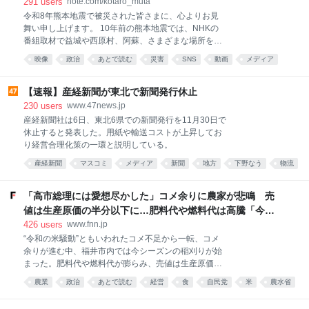
291
users
note.com/kotaro_muta
だよお前は勝手にコラボすんな！！！！！！！ どっか
令和8年熊本地震で被災された皆さまに、心よりお見
行け！！！！！！！！ 散
舞い申し上げます。 10年前の熊本地震では、NHKの
れ！！！！！！！！！！！！！ お前は出禁
番組取材で益城や西原村、阿蘇、さまざまな場所を訪
だ！！！！！！！！！！！
ね、被災地の方との交流がありました。大変な中、大
映像
政治
あとで読む
災害
SNS
動画
メディア
きくて甘い益城のスイカを送ってくださった方もいま
自民党
カルト
社会
す。 他人事ではない思いで、胸が痛みます。 そんな
中、首相官邸が発した「熊本地震の視察動画」が話題
【速報】産経新聞が東北で新聞発行休止
になっています。BGMがついていたことや、被災者と
230
users
www.47news.jp
の対話場面の配置や見せ方に、SNSではさまざまな声
産経新聞社は6日、東北6県での新聞発行を11月30日で
があがっています。 職業柄、映像を見るとき、とても
休止すると発表した。用紙や輸送コストが上昇してお
神経質になってしまいます。 ファーストカットの狙
り経営合理化策の一環と説明している。
い、カットを割るテンポ感、なぜこの画角なのか、ど
産経新聞
マスコミ
メディア
新聞
地方
下野なう
物流
の表情を残して、どの瞬間を切り落としたのか・・。
所謂、職業病のようなもので、普段はちょっと厄介で
経営
あとで読む
経済
す。 これは、今回の視察内容の是非を語るnoteではあ
「高市総理には愛想尽かした」コメ余りに農家が悲鳴 売
りません。 私が伝えたいのは、「なぜこの映像が違和
値は生産原価の半分以下に…肥料代や燃料代は高騰「今年
感を生んだ
でやめる」農家も｜FNNプライムオンライン
426
users
www.fnn.jp
“令和の米騒動”ともいわれたコメ不足から一転、コメ
余りが進む中、福井市内では今シーズンの稲刈りが始
まった。肥料代や燃料代が膨らみ、売値は生産原価を
大幅に下回る見通しとなっている中「今年で農家をや
農業
政治
あとで読む
経営
食
自民党
米
農水省
める」という声も上がっている。 コメを買い取る業者
経済
rice
のトラック…今年はゼロ 福井市では8月4日、早生の品