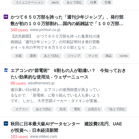
コミュニケーション
slack
あとで読む
仕事
労働
が噴出したというが、3日の会議では賛成65人、反対9
主語がない。宛先がない。事実の共有でもなければ、
人と前回より賛成が一気に増え、消費税減税は、急転
communication
note
相談でもない。あるのは感情の放流と、「察してほし
直下、了承された。 この記事の画像（39枚） 水面下
い」という無言の要求だけだ。 本稿ではこれを「お気
かつて６５０万部を誇った「週刊少年ジャンプ」、発行部
では一体何が起きているのか。自民党議員を取材した
持ち投稿」と呼び、その構造的な問題を批判する。先
数が初の１００万部割れ…国内の紙雑誌で「１００万部
オフレ
に断っておくが、これは特定の誰かへの攻撃ではなく
超」ゼロに
349
users
www.yomiuri.co.jp
投稿類型の批判であり、感情を持つこと自体の否定で
【読売新聞】 かつて６００万部を誇った集英社の漫
もない。むしろ逆で、感情が大事だからこそtimesに捨
画雑誌「週刊少年ジャンプ」の印刷証明付き発行部数
てるなという話をする。 1. timesとは本来何だったの
が４～６月の平均で９８万５０００部となり、この方
か分報という文化の設計思想を確認しておく。timesは
式での公表が始まった２００８年以来、初めて１００
「今これをやっている」「ここで詰まっている」を細
出版
漫画
あとで読む
ジャンプ
マンガ
雑誌
comic
万部を割ったことが５日わかった。公表した
かく書き流すことで、思考を外化し、詰まりを誰かが
文化
社会
サンデー
早めに拾えるようにするための仕組みだ
エアコンの“節電術” 6割もの人が勘違い？ 今知っておき
たい効果的な使用法 - ウェザーニュース
98
users
weathernews.jp
連日暑い日が続き、エアコンの使用頻度が高まってい
るなかで、「節電術」に取り組んでいる人も多いよう
です。 しかし、大手空調メーカー・ダイキンが実施し
た調査によると、「約6割の人がエアコンの節電方法
エアコン
あとで読む
生活
電気
お役立ち
*あとで読む
について何らかの誤解をしている」という結果だった
といいます。 日ごろ行ってしまいがちな誤ったエアコ
ンの使い方と、節電に役立つ効果的な使用法などにつ
秋田に日本最大級AIデータセンター 建設費2兆円、UAE
いて、同社コーポレートコミュニケーション室の重政
が投資へ - 日本経済新聞
周之（しげまさ・ちかし）さんに伺いました。 ダイキ
183
users
www.nikkei.com