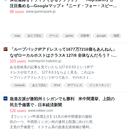
のためにルールやスキルを書いたとして、それが本当
注目集める―Googleマップ＋『ニード・フォー・スピー
に効いてるのか？ 効いてるとして、ちゃんと効果的に
ド』のようなゲーム性 | Game*Spark - 国内・海外ゲーム
88
users
www.gamespark.jp
効いてるのか？ これを定量的に測るのは、まあ至難の
情報サイト
業です。結局「とりま、しばらく使って様子見」に落
ち着くんですが、その「しばらく使って」がちゃんと
来ることは稀で、気付いたら使われない設定だけが静
かに積もっていく、という感じです。 じゃあ棚卸しす
map
あとで読む
ゲーム
game
自動車
google
地図
るか、となっても、今度はその非決定性が逆に効いて
ネタ
きます。「もしかしたら自分の知らないところ
「ループバックIPアドレスって1677万7216個もあんねん」
なぜローカルホストはクラスA 127/8 全体なんだろう？ -
in between days
103
users
mohritaroh.hateblo.jp
ある技術系の記事を見ていたら 127.0.0.53 というIPア
ドレスが出てきた。 127.0.0.1ならよく見る。これはル
ープバックアドレスというやつであり、そのホスト自
身、つまりlocalhostに割り当てられるIPアドレスだ。
network
あとで読む
IPv4
IPアドレス
インターネット
この最後のオクテットが53になるバリエーションにつ
ネットワーク
history
ネット
歴史
いては寡聞にして知らなかったのだが、Ubuntu系の
LinuxでDNS用のローカルアドレスとして使われてい
急進左派が激戦州ミシガンでも勝利 米中間選挙、上院の
るそうだ。 それで初めて知ったのだが、そもそもルー
民主予備選で - 日本経済新聞
プバックアドレスは127.0.0.1というひとつのIPアドレ
126
users
www.nikkei.com
スではなく、127.0.0.0/8というクラスAがまるまる割
【ワシントン=甲原潤之介】11月の米中間選挙の激戦
り当てられていて、Linuxなどでは127.で始まる1677
区の一つ、中西部ミシガン州の連邦上院選に向けた民
万7216個のIPv4アドレスどれにpingしても自分自身が
主党の予備選で、イスラム系の急進左派候補が勝利し