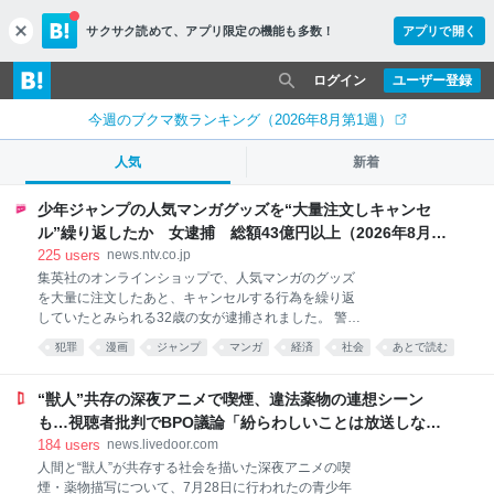
サクサク読めて、
アプリ限定の機能も多数！
アプリで開く
c
l
o
ログイン
ユーザー登録
s
e
今週のブクマ数ランキング（2026年8月第1週）
人気
新着
少年ジャンプの人気マンガグッズを“大量注文しキャンセ
ル”繰り返したか 女逮捕 総額43億円以上（2026年8月6
日掲載）｜日テレNEWS NNN
225
users
news.ntv.co.jp
集英社のオンラインショップで、人気マンガのグッズ
を大量に注文したあと、キャンセルする行為を繰り返
していたとみられる32歳の女が逮捕されました。 警視
庁によりますと、吉田麻祐容疑者は2024年から去年に
犯罪
漫画
ジャンプ
マンガ
経済
社会
あとで読む
かけて、集英社のオンラインショップで注文した、少
玩具
グッズ
アニメ
年ジャンプの人気マンガ「ONE PIECE」や
「NARUTO」のグッズなどの代金を支払わず大量にキ
“獣人”共存の深夜アニメで喫煙、違法薬物の連想シーン
ャンセルしたことで、業務を妨害した疑いがもたれて
も…視聴者批判でBPO議論「紛らわしいことは放送しない
います。 集英社によりますと、吉田容疑者は238個の
ほうが」 - ライブドアニュース
184
users
news.livedoor.com
アカウントから注文を繰り返し、キャンセルした商品
人間と“獣人”が共存する社会を描いた深夜アニメの喫
の総額は、43億円以上にのぼるということです。 調べ
煙・薬物描写について、7月28日に行われたの青少年