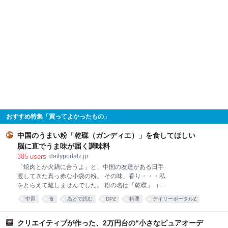
おすすめ特集「買ってよかったもの」
中国のうまい粉「乾碟（ガンディエ）」を食してほしい
脳に直でうま味が届く調味料
385
users
dailyportalz.jp
「焼肉とか火鍋に合うよ」と、中国の友達がある日手
渡してきた真っ赤な小袋の粉。 その味、香り・・・私
をとらえて離しませんでした。 粉の名は「乾碟」（ガ
ンディエ）。唐辛子や花椒、ピーナッツの粉を調合し
中国
食
あとで読む
DPZ
料理
デイリーポータルZ
た、脳に直でうま味が届く調味料です。 そんな乾碟を
食べ物
food
唐沢むぎこ
中華
みんなで食べる、「旨粉会（うまこかい）」をやりま
した。 真っ赤な小袋に入った粉 大学院生のころ、中国
クリエイティブが作った、2万円台の“小さなピュアオーデ