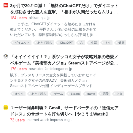
し合わせたことだ。 このたった一つの仕組みで、キャ
3か月で20キロ減！「無料のChatGPTだけ」でダイエット
ラクターの魅力も、戦略も、作品の厚みまでも成立さ
を成功させた芸人を直撃。「相手が人間だったらムリ」な
せてしまった。 敵として攻略し、味方として好きにな
減量メソッドに驚き | 日刊SPA!
184
users
nikkan-spa.jp
るワールドトリガーでは、主人公たちが所属するボー
――まずは、ChatGPTダイエットを始めたきっかけを
ダーの中でB級ランク戦が行われる。 トリガーの仕組
教えてください。 平岡さん：僕が会社の広報をさせて
み上、本当に命を落とすことはない。だが、昇格を懸
いただいている、猿田彦珈琲のなっちさん(平岡も参加
けた試合では、全員が本気で相手を倒しにいく。 この
している猿田彦珈琲のランニング部のメンバー)に勧め
構造が、とてつもなく優秀だ。 普通のバトル漫画で
ダイエット
あとで読む
ChatGPT
AI
生活
ネタ
健康
られたんです。 「体調管理にChatGPTを使うの、平岡
は、敵は攻略対象であり、味方は関係性を深める相手
さんにあってる気がする」と言われて、その翌日から
だ。敵は「どう倒すか」を考える。味方は「どんな人
始めました。僕、なっちさんに言われたことは全部や
「オイイイイイ！？」系ツッコミ女子が攻略対象の恋愛ノ
なのか」を知っ
ると決めているので。 ただ、それまで生成AIを触った
ベルゲーム『美術部カノジョ』Steamストアページが公
ことがほとんどなかったんですよね。 だから最初は半
開。「お前らーそろそろ自重しろー？＾＾」暗黒微笑の夢
176
users
news.denfaminicogamer.jp
信半疑で、「なっちさんが言うからやるか」くらいの
女子や、萌え声不思議ちゃん女子と青春を謳歌
以下、プレスリリースの全文を掲載しています ヒロイ
気持ちでした。 ――ChatGPTとは、どんなやり取りか
ン全員オタク女子の恋愛ADV「美術部カノジョ」
ら始まったんですか。 平岡さん：身長や体重に運動習
Steamストアページ公開 インディーゲームブランド
慣についてとか、けっこう細かい基本情報と、「3ヶ
ARTODRIAは、2027年発売予定の恋愛ビジュアルノベ
月で10キロ減」という目標を伝えました。その時に、
オタク
あとで読む
ゲーム
Steam
game
恋愛
ネタ
ルゲーム『美術部カノジョ -Girlfailure Art Club-』につ
ダイエット中はChatGPTが言うものしか食べないって
あとでよむ
いて、Steamストアページを公開し、ウィッシュリス
決めました。 でも、本当に信じていい
ト登録の受付を開始しました。あわせて、本作初とな
ユーザー阿鼻叫喚？ Gmail、サードパーティの「送信元ア
るティザーPVを公開しています。 ■ゲームの概要 「美
ドレス」のサポートを打ち切りへ【やじうまWatch】
術部カノジョ-Girlfailure Art club-」は、ヒロイン全員
73
users
internet.watch.impress.co.jp
が「痛いオタク女子達」なコンセプト特化型の恋愛ビ
ジュアルノベルゲームです。 Steamストアページの公