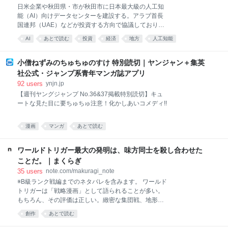
ンでは2023年6月中旬、全国の20～59歳男女527人を
日米企業や秋田県・市が秋田市に日本最大級の人工知
対象に、「エアコンの節電に関する実態調査」を行い
能（AI）向けデータセンターを建設する。アラブ首長
ました。 「今回の調査では、効果的なエアコンの節電
国連邦（UAE）などが投資する方向で協議しており、
方法4項目と、実際には逆効果になりかねない方法4項
整備費は2兆円規模になる見通し。2030年代早期の稼
目を回答者に示したうえで、それらのうち『夏場にエ
AI
あとで読む
投資
経済
地方
人工知能
働を目指す。日本政府は戦略17分野の中でデータセン
アコンを使う際、節電になると思うものは何ですか』
データセンター
エネルギー
データ
ターを主要な製品・技術に位置づけ、地方への分散立
と複数回答形式で尋ねました。 その結果59.2％、約6
地を推進する。秋田県は風力発電などの再生可能エネ
小僧ねずみのちゅちゅのすけ 特別読切｜ヤンジャン＋集英
割にあ
ルギーが盛んで、電力供給で優位性がある。潤沢なオ
社公式・ジャンプ系青年マンガ誌アプリ
イ
92
users
ynjn.jp
【週刊ヤングジャンプ No.36&37掲載特別読切】キュ
ートな見た目に要ちゅちゅ注意！化かしあいコメディ!!
漫画
マンガ
あとで読む
ワールドトリガー最大の発明は、味方同士を殺し合わせた
ことだ。｜まくらぎ
35
users
note.com/makuragi_note
※B級ランク戦編までのネタバレを含みます。 ワールド
トリガーは「戦略漫画」として語られることが多い。
もちろん、その評価は正しい。緻密な集団戦、地形を
利用した駆け引き、トリガーごとの相性。ここまで戦
創作
あとで読む
術を突き詰めた漫画はそう多くない。 ただ、自分はも
っと根本的な発明があると思っている。 味方同士を殺