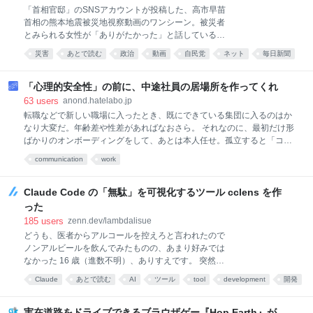
投稿写真 このところ高市政権ではマスコミ各社の発表
「首相官邸」のSNSアカウントが投稿した、高市早苗
した内閣支持率が軒並み下がっている。物価高対策や
首相の熊本地震被災地視察動画のワンシーン。被災者
皇室典範の改正に対する不満が支持率急落のもっぱら
とみられる女性が「ありがたかった」と話している様
の原因だとされる。 が、むろんそれだけではない。平
子にテロップも入れられている＝スクリーンショット
災害
あとで読む
政治
動画
自民党
ネット
毎日新聞
たくいえばすべてが期待外れに終わりそうだ、と国民
より ＜moku－go＞ 高市早苗首相が熊本地震の被災地
が気づき始めている。となると、これまでの政権の失
朝日新聞
を視察する動画を見て、驚いた。「首相官邸」のSNS
策が一挙に噴き出す事態になりかねない。とりわけ改
アカウントが投稿したものである。 さっそうとヘリコ
「心理的安全性」の前に、中途社員の居場所を作ってくれ
善の見込みのない対中外交は高市政権にとって最大の
プターに乗り込むカットから始まり、ひたすら首相を
63
users
anond.hatelabo.jp
アキレス腱といえる。
中心にしたカメラワーク。大胆かつさまざまなアング
転職などで新しい職場に入ったとき、既にできている集団に入るのはか
ル、わずかな秒数でカットの切り替えを重ねた、まる
なり大変だ。年齢差や性差があればなおさら。 それなのに、最初だけ形
でプロモーションビデオのような「かっこよさを追求
ばかりのオンボーディングをして、あとは本人任せ。孤立すると「コミ
した映像」だ。 被災者とみられる高齢の女性が「全部
ュニケーション能力不足」で評価を下げ、人材を逃す会社は少なくない
communication
work
が全部、ありがたかったです」と首相を前に感謝の意
と思う。 人類みんな陽キャではない。一回り以上年齢が違えばお互い遠
を述べ、それを見つめる首相の顔が大写しになって動
慮するし、性別や既婚・未婚でも生活圏や話題は変わる。フリーアドレ
画は終わる。
スならさらに孤立しやすい。 じゃあどうするか。人事と管理職が仕事し
Claude Code の「無駄」を可視化するツール cclens を作
てほしい。イベントは「自由参加」で終わらせず、勤務時間内に参加さ
った
せる場を作る。管理職は週1でも仕事抜きで全員集まって雑談できる時
185
users
zenn.dev/lambdalisue
間を設ける。「自主性を尊重すれば自然に交流する」は幻想だと思う。
どうも、医者からアルコールを控えろと言われたので
以上、平均年齢31.3歳の大手に中途入社した40代既婚男性の独り言。 本
ノンアルビールを飲んでみたものの、あまり好みでは
当に周囲が若くて、転籍以前に居場所を作るだけでしんどい。
なかった 16 歳（進数不明）、ありすえです。 突然で
すが、皆さんは自分の Claude Code が どれくらい無
Claude
あとで読む
AI
ツール
tool
development
開発
駄なことをしているか 把握していますか？ 設定の効果
検証は難しい AI って非決定的なツールですよね。なの
で、設定の効果検証がめちゃくちゃ難しい。 ある目的
実在道路をドライブできるブラウザゲー『Hop.Earth』が