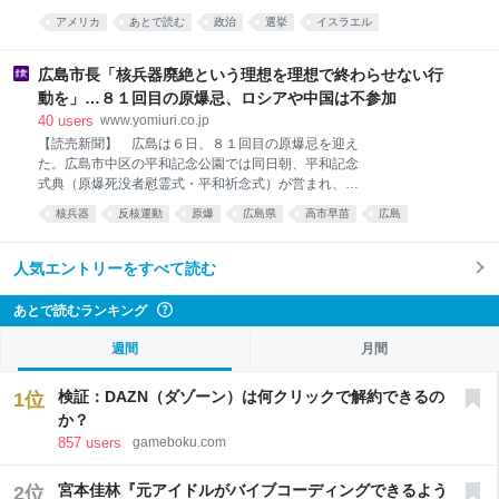
答えるらしい。今さらLinux利用者には常識的な話で恐
た。穏健派候補を破り、本選で共和党候補と争う。党
縮だが、すぐ頭をよぎったのは「それって無駄じゃ
アメリカ
あとで読む
政治
選挙
イスラエル
内の路線対立が続くなか、格差縮小などを訴える急進
ね？」ということ。いや
メディアリテラシー
国際
経済
左派が一段と勢いを増す可能性がある。イスラエル支
援停止や国民皆保険など主張4日の予備選で勝利した
広島市長「核兵器廃絶という理想を理想で終わらせない行
のはアブドゥル・エルサイード氏。米メディアによる
動を」…８１回目の原爆忌、ロシアや中国は不参加
と、開票
40
users
www.yomiuri.co.jp
【読売新聞】 広島は６日、８１回目の原爆忌を迎え
た。広島市中区の平和記念公園では同日朝、平和記念
式典（原爆死没者慰霊式・平和祈念式）が営まれ、被
爆者や遺族らが原爆で亡くなった犠牲者を悼んだ。国
核兵器
反核運動
原爆
広島県
高市早苗
広島
際情勢が緊迫化する中、松井一実市長は平和
あとで読む
国内
ロシア
中国
人気エントリーをすべて読む
あとで読むランキング
?
週間
月間
検証：DAZN（ダゾーン）は何クリックで解約できるの
1
位
か？
857
users
gameboku.com
宮本佳林『元アイドルがバイブコーディングできるよう
2
位