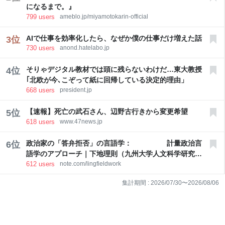
になるまで。』
799
users
ameblo.jp/miyamotokarin-official
AIで仕事を効率化したら、なぜか僕の仕事だけ増えた話
3
位
730
users
anond.hatelabo.jp
そりゃデジタル教材では頭に残らないわけだ…東大教授
4
位
｢北欧が今､こぞって紙に回帰している決定的理由」
668
users
president.jp
【速報】死亡の武石さん、辺野古行きから変更希望
5
位
618
users
www.47news.jp
政治家の「答弁拒否」の言語学： 計量政治言
6
位
語学のアプローチ｜下地理則（九州大学人文科学研究院
612
users
note.com/lingfieldwork
教授）
集計期間 :
2026/07/30
〜
2026/08/06