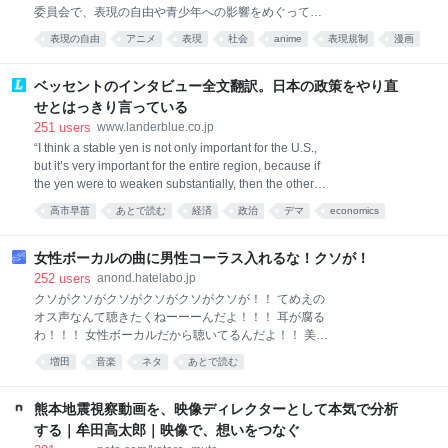
に対し吉田容疑者は容疑を認め、「アニメ全般が好き
委員会で、表現の自由や青少年への影響をめぐって意
で、注文したことで欲求が満たされた」と供述してい
見が交わされた。 対象となったのは、平日深夜に放送
るということです。
表現の自由
アニメ
表現
社会
anime
表現規制
漫画
されたコメディーアニメ。人間と、猫を擬人化したキ
あとで読む
ャラクターである「獣人」が共存する社会を舞台に、
たばこから手が放せない猫耳の若い女性と、その友人
ベッセントのインタビュー全文翻訳。日本の政策をやり直
たちの生活を描いている。 BPO事務局が入る千代田放
せとはっきり言っている
送会館 ○「表現の自由という意味では許容の範囲内」
251
users
www.landerblue.co.jp
公開された議事概要によると、視聴者からは「喫煙描
“I think a stable yen is not only important for the U.S.,
写が繰り返され、違法薬物とみられるものの使用シー
but it’s very important for the entire region, because if
ンもあり、深夜帯とはいえ問題ではないか」などと批
the yen were to weaken substantially, then the other
判する意見が寄せられた。 担当委員は、子どもが視聴
currencies would follow it.” 和訳：安定した円は、アメ
する可能性が低い深夜帯に編成されている点につい
高市早苗
あとで読む
経済
政治
デマ
economics
リカにとって重要なだけじゃない。地域全体にとって
て、番組制作側の配慮が感じられると指摘。 作中の描
business
日本
非常に重要だ。なぜなら、円が大きく下落すれば、他
写についても「違法薬物の使用だとはっきり明示して
の通貨もそれに追随して下がっていくからだ。 “You
女性ボーカルの曲に男性コーラス入れるな！クソが！
いるわけでもない
know, we’d seen excess volatility in the Korean won.”
252
users
anond.hatelabo.jp
和訳：ご存じの通り、韓国ウォンで過度な変動（ボラ
クソがクソがクソがクソがクソがクソが！！ てめえの
ティリティ）が見られていた。 “It’s just the level o
オス声なんて聴きたくねーーーんだよ！！！ 耳が腐る
わ！！！ 女性ボーカルだから聴いてるんだよ！！ 美声
にガラガラおっさんの声を混ぜるな！！！ 出しゃばん
増田
音楽
ネタ
あとで読む
な！！！ 散れ！！！！ 解散！！！！ 冒涜するな！！
女性ボーカルを汚すな！！！！ 台無しだよ！！！
Spotifyで！！！ その女性アーティストのプレイリスト
熊本地震視察動画を、映像ディレクターとして本気で分析
聴いてたら！！ いい気持ちで聴いてたら！！！ 突
する｜牟田高太郎｜映像で、想いをつなぐ
然！！ おっさんの！！！！ 声が聞こえてきて！！ 何