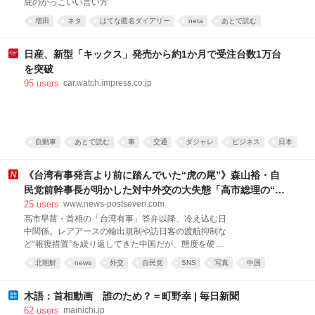
屁のかっこいい言い方
増田
ネタ
はてな匿名ダイアリー
neta
あとで読む
日産、新型「キックス」発売から約1か月で受注台数1万台
を突破
95
users
car.watch.impress.co.jp
自動車
あとで読む
車
交通
ダジャレ
ビジネス
日本
《台湾有事発言より前に踏んでいた“虎の尾”》森山裕・自
民党前幹事長が明かした対中外交の大失態「高市総理の“個
人的なSNS投稿”が習近平主席を怒らせた」
25
users
www.news-postseven.com
高市早苗・首相の「台湾有事」答弁以降、冷え込む日
中関係。レアアースの輸出規制や訪日客の渡航抑制な
ど“報復措置”を繰り返してきた中国だが、態度を硬化
させたきっかけは台湾有事発言に先立つ、ある1枚の
北朝鮮
news
外交
自民党
SNS
写真
中国
写真にあったという。中国に付け入られる高市首相の
対中外交の大失態とは――自民党前幹事長の森山裕氏
にノンフィクション作家の森功氏が迫った。（文中敬
木語：首相動画 誰のため？＝町野幸 | 毎日新聞
称略）【全3回の第2回】 習近平の怒りをかったXへの
62
users
mainichi.jp