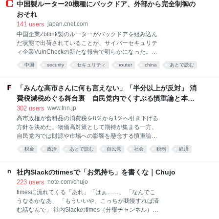
種「ハナエチゼン」の収穫が始まった。コメ農家の白
中国製ルーター20機種にバックドア、外部から完全制御の
井清志さんは、約50ヘクタールの田んぼで5品種のコ
おそれ
メを育てている。 稲刈りをする農家の白井清志さん こ
141
users
japan.cnet.com
の記事の画像（9枚） コンバインが黄金色のイネを
中国企業Zbtlink製のルーターがバックドアを組み込ん
次々と刈り取りタンクへと運ばれる。「去年と同じく
だ状態で出荷されていることが、サイバーセキュリテ
らい…出来はまずまず」だという。 しかし、去年とは
ィ企業VulnCheckの新たな報告で明らかになった。
全く違っていることが… 今年も稲刈りが始まったが…
VulnCheckはZbtlink製の20機種を調査し、各機種のフ
「去年はね、コメの買い出し業者が『うちに来い、う
中国
security
セキュリティ
router
china
あとで読む
ァームウェアで、中国にあるクラウドサーバーと自動
ちに来い』と言って、6台ぐらいトラックが並んどっ
exploit
network
的に通信する不正プログラムを発見した。VulnCheck
たんや。今年は1台も来ない。コメを売ってくれと1社
の最高技術責任者（CTO）を務めるJacob Baines氏に
「みんな高市さんに何も言えない」「半分以上が反対」 消
も言うてこ
よると、このバックドアにより、Zbtlinkはルーターの
費税減税めぐる舞台裏 自民党内でくすぶる慎重論と本音
ネットワークに接続されたほかの機器にもアクセスで
【スポットライト】｜FNNプライムオンライン
302
users
www.fnn.jp
きる可能性があるという。 この発見は、多くのサイバ
高市政権が食料品の消費税を8％から1％へ引き下げる
ーセキュリティ専門家や米議員が長年唱えてきた「中
方針を決めた。物価高対策として期待が集まる一方、
国製ルーターは信頼できない」という主張に関して、
自民党内では財源や市場への影響を懸念する慎重論が
これまでに出てきた中で最も「動かぬ証拠」に近いも
根強く、一部業界からも反発の声が上がる。FNNが実
のだ。 この種の不正プログラムへの懸念から、米テキ
税金
政治
あとで読む
自民党
社会
税制
経済
施した自民党議員への独自アンケートと関係者取材か
サス州は2月、中国で創業し、現在はカリフォルニア
食品
ら浮かび上がったのは、表では語られない議員たちの
州に本社を置
本音と葛藤だった。 「自民党議員の半分以上が反対だ
社内Slackのtimesで「お気持ち」を書くな｜Chujo
よ」 政府は5日午後に臨時閣議を開き、飲食料品の消
223
users
note.com/chujo
費税率について2027年4月から2年間、1％に引き下げ
timesに流れてくる「あれ」「はぁ……」 「なんでこ
る基本方針を決定した。 しかし、自民党内ではなお慎
うなるかなあ」 「もういいや、こっちが我慢すれば済
重論がくすぶり、表向きの賛成論の裏で反発も広がっ
む話なんで」 社内Slackのtimes（分報チャンネル）を
ている。 先週の党の会議では、消費税の減税に反対論
眺めていると、定期的にこの種の投稿が流れてくる。