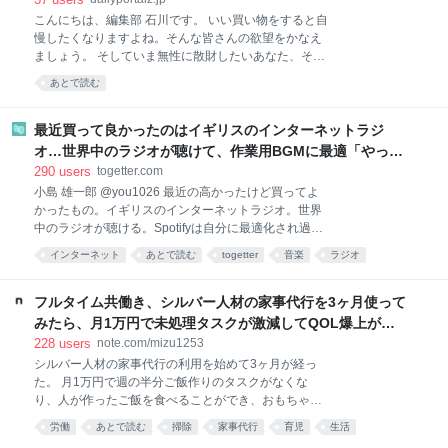
麻婆豆腐が味わえるのがこちらの商品です。 熱湯で約
こんにちは、編集部 石川です。 いい買い物をすると自
4〜5分あたためて（電子レンジであたためる場合は
慢したくなりますよね。そんな皆さんの欲望をかなえ
500Wで約2分）、ご飯にかけるだけ。初めて食べたと
ましょう。 そしていま無性に散財したいあなた、そん
きは、正
なあなたの欲望も同時にかなえましょう。 いまや資本
あとで読む
主義の手先となった我々人類にもたらされる癒しのひ
ととき、それがこのコーナー「読者の買ってよかった
もの」です。 ただいまAmazonが7/13(月)いっぱいま
最近買って良かったのはイギリスのインターネットラジ
で、プライムデーの大型セール中（現在は先行セー
オ…世界中のラジオが聴けて、作業用BGMに最適「やっぱ
ル）なので、琴線に触れた方はどしどしお買い求めく
り物理的な機械」「この質感で鎮座してくれるのがいい」
290
users
togetter.com
ださい。 ※このページのリンクからご購入いただくと
小島 雄一郎 @you1026 最近の高かったけど買ってよ
一部収益がサイトに還元され運営費になります。あり
かったもの。イギリスのインターネットラジオ。世界
がとうございます！
中のラジオが聴ける。Spotifyは自分に最適化され過ぎ
ていて、新しい発見が少ない。世界のラジオ聴いてる
インターネット
あとで読む
togetter
音楽
ラジオ
と、その国の雰囲気とかと一緒に音楽が流れてくる。
ガジェット
家電
BGM
ネット
イギリス
作業用BGMに最適。似たアプリはあるけど、やっぱり
こっちがいい。 pic.x.com/Qf4rbfrpij 2026-06-28
フルタイム共働き、シルバー人材の家事代行を3ヶ月使って
10:48:11
みたら、月1万円で未処理タスクが激減してQOL爆上がり
した話。｜みず
228
users
note.com/mizu1253
シルバー人材の家事代行の利用を始めて3ヶ月が経っ
た。 月1万円で週の半分ご飯作りのタスクがなくな
り、人が作ったご飯を食べることができ、おもちゃが
散乱するリビング掃除はほとんどと言っていいほどし
労働
あとで読む
掃除
家事代行
育児
生活
なくなり、トイレ掃除は頻度が半分くらいになった。