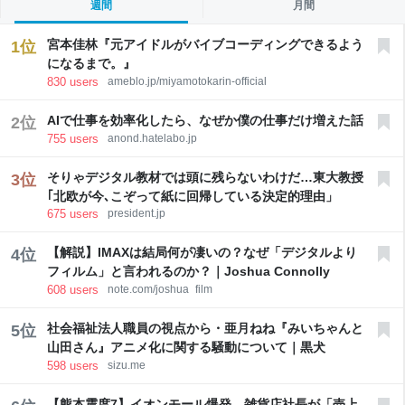
週間
月間
宮本佳林『元アイドルがバイブコーディングできるよう
1
位
になるまで。』
830
users
ameblo.jp/miyamotokarin-official
AIで仕事を効率化したら、なぜか僕の仕事だけ増えた話
2
位
755
users
anond.hatelabo.jp
そりゃデジタル教材では頭に残らないわけだ…東大教授
3
位
｢北欧が今､こぞって紙に回帰している決定的理由」
675
users
president.jp
【解説】IMAXは結局何が凄いの？なぜ「デジタルより
4
位
フィルム」と言われるのか？｜Joshua Connolly
608
users
note.com/joshua_film
社会福祉法人職員の視点から・亜月ねね『みいちゃんと
5
位
山田さん』アニメ化に関する騒動について｜黒犬
598
users
sizu.me
【熊本震度7】イオンモール爆発、雑貨店社長が「売上