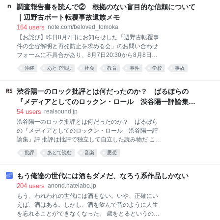
令和８年８月８日に 皆様にもこの素晴らしさをお裾分
る仕事だけを待っていたとでも思っているのでしょう
調査報告書を読んで② 根拠のない盲目的な信頼について
か。 身体を使う仕事へ行った人間なんて、いくらでも
｜辺野古ボート転覆事故遺族メモ
います。 見えていないだけです。 建設へ行った。 物
164
users
note.com/beloved_tomoka
流へ行った。 工場へ行った。 介護へ行った。 警備へ
【お詫び】昨日8月7日にお知らせした「辺野古転覆事
行った。 非正規でも何でも、とにかく食うために働い
件の全容解明と再発防止を求める会」のお問い合わせ
た。 そしてそこで、低賃金、長時間労働、使い捨てに
フォームに不具合があり、8月7日20:30から8月8日
近い働かせ方に、死にものぐるいで耐えてきた人たち
11:30までの間にいただいたお問い合わせを、受信で
がいる。 それを今になって、 「仕事はあった」 「選
沖縄
あとで読む
社会
教育
事件
学校
事故
きていませんでした。現在は復旧しています。 せっか
ばなければ働けた」 と言う。 生きるためなら、どんな
マスゴミ
国内
調査
く思いを寄せて送ってくださったメッセージを、受け
賃金でも、どんな労働時間でも、どんな扱いで
取ることができていなかったこと、本当に申し訳なく
渋谷陽一のロック批評とは何だったのか？ ばるぼらの
思っています。該当の時間帯に送ってくださった方
『メディアとしてのロックン・ロール 渋谷陽一評論集』
は、重ねてのお手数をおかけしてしまいますが、もう
評
54
users
realsound.jp
一度お送りいただけないでしょうか。必ず拝読いたし
渋谷陽一のロック批評とは何だったのか？ ばるぼら
ます。 学校法人同志社の特別調査委員会による調査報
の『メディアとしてのロックン・ロール 渋谷陽一評
告書について、私が考えたことを3回に分けて書いて
論集』評 批評は批評で独立して自立した読み物だ これ
います。 2回目は、この報告書が、最後まで解けなか
までちゃんと読んだことがなく、「最後の単行本」と
った問いについてです。 1回目記事：
批評
あとで読む
音楽
思想
いうキャッチコピーをきっかけに、何か感傷的な気持
https://note.com/beloved_tomoka/n/na6ae86916d89
ちで読み進めようとした人は、あまりの挑発的な文体
報告書は、学校が船長にす
に面食らうだろう。一体この人はなぜずっと怒りっぱ
もう俺達の世代には酒もダメだ、なろう系作品しかない
なしなのかと。それはもちろん、自分たち以外すべて
204
users
anond.hatelabo.jp
のロック・ジャーナリズムがゴミだったからだ。 日本
もう、われわれの世代には酒もない。いや、正確にい
のロック批評を考える上で読まなくてはいけない本が
えば、酒はある。しかし、酒を飲んで昔のように人生
出た。2026年6月9日に刊行された『メディアとしての
を忘れることができなくなった。 歳をとるというの
ロックン・ロール 渋谷陽一評論集』である。雑誌