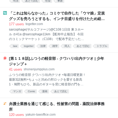
山崎氏は当選6回。2013年8月から2016年7月まで約3
司法
あとで読む
社会
事故
て対策をとりまとめた。社会的反響の大きさを受け、
年間にわたり参議院議長も務めた重鎮だ。 その山崎氏
警視庁も組織を挙げて免許返納を呼びかける取り組み
だが、この特別国会は24日の本会議のみなら
を次々に行った。飯塚への非難感情も事故が注目され
「これは知らなかった」コミケで自作した「ウマ娘」定規
た理由だった。 これが捜査の予期せぬ障害となった。
グッズを売ろうとするも、インチ目盛りを付けたため経産
飯塚は「技官のトップ」、つまり位人臣を極めた元キ
省の規約に抵触、販売見送りに
177
users
togetter.com
ャリア官僚であり、瑞宝重光章を受けていたことから
sarcophage(サルコファージ)@C108 1日目 東３ホー
「上級国民」と揶揄された。飯塚を逮捕せず、在宅捜
ル ホ41a @sarcophage11km 【配布中止報告】 今回
査をしていたことに対して「何らかの圧力を受けてい
のコミックマーケット（C108） で配布予定だったグ
るのではないか」という憶測を含んだ抗議の電話が警
ッズ 「オグリキャップタマモクロスアクリル定規」 の
視庁には殺到した。こうした動きに警視庁は神経を尖
law
togetter
法律
雑学
同人
あとで読む
トラブル
配布を撤回することになりました。
らせ、身柄をどうするべきか慎重に検討を行った。 事
twitter
コミケ
グッズ
pic.x.com/mIV0s1BXhD x.com/sarcophage11km…
故直後、捜査の責任者である交通捜査課長は報道陣に
2026-08-08 00:35:44 sarcophage(サルコファー
[第１１８話]ふつうの軽音部 - クワハリ/出内テツオ | 少年
対し、逮捕しない理由を
ジ)@C108 1日目 東３ホール ホ41a
ジャンプ＋
@sarcophage11km 今回制作した、オグタマの卓上用
41
users
shonenjumpplus.com
アクスタです。 cm・inch両方の目盛りがあり、 定規
ふつうの軽音部 クワハリ/出内テツオ <毎週日曜更新！
として使用できます。 また、オグリの尻尾にペンを置
最新3話無料>ちょっと渋めの邦ロックを愛する新高
くと、 ペンホルダーとしても使えます。 #C108
1・鳩野ちひろ。新品のギターを背に軽音部の門を叩
pic.x.com/NwQMjIqnlm 2026-08-07 20:01:12
くも――!?「次にくるマンガ大賞2024」Webマンガ部
マンガ
Comic
漫画
あとで読む
門 第1位＆「このマンガがすごい！2025」オトコ編 第
2位!! ※作品内使用楽曲はJASRAC申請中 [JC12巻10/2
発売予定]
弁護士業務を通じて感じる、性被害の問題 - 薬院法律事務
所
120
users
yakuin-lawoffice.com