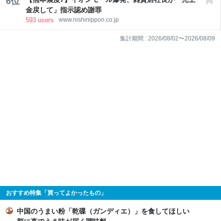
6
位
金戻して」指示認め謝罪
593
users
www.nishinippon.co.jp
集計期間 :
2026/08/02
〜
2026/08/09
おすすめ特集「買ってよかったもの」
中国のうまい粉「乾碟（ガンディエ）」を食してほしい