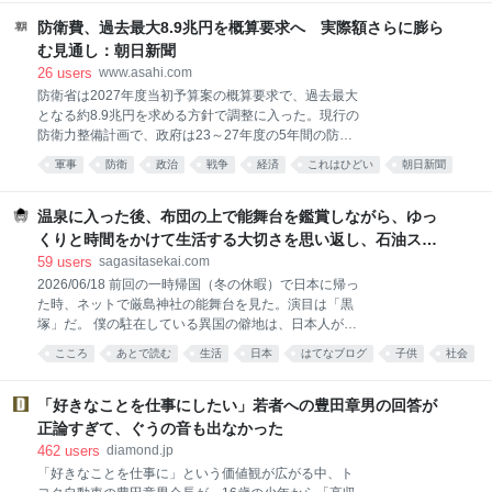
コミュニケーション
藤さんの行為を問題視したということでしょう」 なお
防衛費、過去最大8.9兆円を概算要求へ 実際額さらに膨ら
フ
む見通し：朝日新聞
26
users
www.asahi.com
防衛省は2027年度当初予算案の概算要求で、過去最大
となる約8.9兆円を求める方針で調整に入った。現行の
防衛力整備計画で、政府は23～27年度の5年間の防衛
費を計43兆円程度とし、27年度は8.9兆…
軍事
防衛
政治
戦争
経済
これはひどい
朝日新聞
男女
文化
anime
温泉に入った後、布団の上で能舞台を鑑賞しながら、ゆっ
くりと時間をかけて生活する大切さを思い返し、石油スト
ーブの匂いと小学生時代の懐かしい一場面を思い出したこ
59
users
sagasitasekai.com
と - 失われた世界を探して
2026/06/18 前回の一時帰国（冬の休暇）で日本に帰っ
た時、ネットで厳島神社の能舞台を見た。演目は「黒
塚」だ。 僕の駐在している異国の僻地は、日本人がほ
とんどおらず、なので日本を感じられるものがほとん
こころ
あとで読む
生活
日本
はてなブログ
子供
社会
ど存在しないから、日本に帰った時にはついつい、反
動で、これでもかってくらい日本を味わおうとしてし
まう。 そう、普段は諦めの境地でそんな気持ちは殺し
「好きなことを仕事にしたい」若者への豊田章男の回答が
切っているのに、日本の空港に降り立ち、いざ久しぶ
正論すぎて、ぐうの音も出なかった
りに故国の地を踏むと、刺身が食べたい、寿司が食べ
462
users
diamond.jp
たい、温泉に浸かって浴衣でウロウロしたい、古寺に
「好きなことを仕事に」という価値観が広がる中、ト
行ってあの仏像たちに逢いたい、地元の神社の境内の