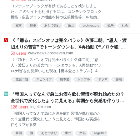
す。 どんな脆弱性が確認されたの? Zbtlinkは
コンテンツブロックが有効であることを検知しまし
Shenzhen Zhibotong Electronicsのブランドで、ルー
た。 このサイトを利用するには、コンテンツブロック
タを製造し世界各地への販売向けにホワイトレーベル
機能（広告ブロック機能を持つ拡張機能等）を無効に
供給している中国のメーカーである。対象機種には、
してページを再読み込みしてください。 なお、
SIMカードを2枚搭載する5G対応のCPEも含まれる。
軍事
歴史
あとで読む
政治
architecture
戦争
社会
Microsoft Edgeをご利用のお客様はプライバシー設定
(出典: 3)CNETの取材に対しVulnChe
が影響している可能性があるため「追跡防止を有効に
する」の設定を「バランス（推奨）」にしてご利用を
《『踊る』スピンオフは完全バラシ》佐藤二朗、“恩人・渡
お願いいたします。詳細は下記のFAQページをご参照
辺えりの苦言”でトーンダウンも、X再始動で“ノロケ砲”を
ください。
お見舞いした現在【橋本愛とトラブル】
50
users
www.news-postseven.com
https://help.toyokeizai.net/hc/ja/articles/33846290888
《『踊る』スピンオフは完全バラシ》佐藤二朗、“恩
345 ✕
人・渡辺えりの苦言”でトーンダウンも、X再始動で“ノ
ロケ砲”をお見舞いした現在【橋本愛とトラブル】 4月
期に放送されたドラマ『夫婦別姓刑事』（フジテレビ
佐藤二朗
スピンオフ
橋本愛
トラブル
ドラマ
芸能
系）で共演した橋本愛（30）とのトラブルが発覚した
俳優・佐藤二朗（57）。主演を務める予定だった映画
『踊る大捜査線 N.E.W. メトロポリスを駆け抜けろ！』
「韓国人ってなんで急にお酒を飲む習慣が廃れ始めたの？
（9月18日公開）のスピンオフ作品の撮影中止が正式
全世代で変化したように見える」韓国から実感を伴うリプ
に決まったという。 フジテレビ関係者が明かす。 「7
が多数
128
users
togetter.com
月より撮影スタートする予定でしたが、騒動を受け
「韓国人ってなんで急にお酒を飲む習慣が廃れ始めた
て、フジが主演の佐藤さん側に降板を通達したと聞い
の？全世代で変化したように見える」韓国から実感を
ています。 それでも本広克行監督は、〈降板じゃない
伴うリプが多数
から！一旦中止して整えてるだけ…〉などとXに投稿
して粘っていましたが、つい先日、撮影の完全バラシ
韓国
酒
あとで読む
世代
文化
Togetter
の通達が関係者に入ったそうです。それだけ局側が佐