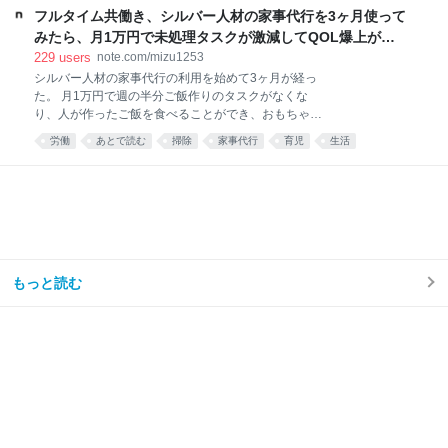
こっちがいい。 pic.x.com/Qf4rbfrpij 2026-06-28
フルタイム共働き、シルバー人材の家事代行を3ヶ月使って
10:48:11
みたら、月1万円で未処理タスクが激減してQOL爆上がり
した話。｜みず
229
users
note.com/mizu1253
シルバー人材の家事代行の利用を始めて3ヶ月が経っ
た。 月1万円で週の半分ご飯作りのタスクがなくな
り、人が作ったご飯を食べることができ、おもちゃが
散乱するリビング掃除はほとんどと言っていいほどし
労働
あとで読む
掃除
家事代行
育児
生活
なくなり、トイレ掃除は頻度が半分くらいになった。
え……コスパ良すぎ……🫶🏻 — みず☺︎3y🦖
(@mizu_mom_2) June 24, 2026 せっかくなので、実
際に使ってみた感想や、いろいろな情報をまとめてみ
る。 今思えば もっと早く利用すればよかった。 しか
ない。 シルバー人材センターを利用しようと思った理
由我が家はフルタイム共働き、子どもは年少の男の子
が1人。 毎日時間との戦い。 私は仕事終わりに家事を
もっと読む
楽しくテキパキとできる方ではない。ついだらけてし
まう。 私の難儀なところは、気持ちよくだらけて、家
事のことなど忘れてしまえたらいいのに、 「もう1週
間トイレ掃除してない」 「階段に猫