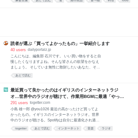
麻婆豆腐
あとで読む
食
無印良品
食べ物
料理
food
本格四川の味が楽しめます。暑くて料理が億劫な日
や、時短ごはんにおすすめです！ ▼買ってよかったも
の2025と先週分はこちら レトルトレベルと思えない
本格派！無印良品 ごはんにかける 四川麻婆豆腐 画像
参照元：Amazon 麻婆豆腐が好きで、お家でもよく作
ります。白ご飯と一緒に食べるのが至福の時間です。
簡単に作れる料理ではありますが、具材を買ってきて
調理するのは、面倒くさい。特に夏は外出するのも調
読者が選ぶ「買ってよかったもの」一挙紹介します
理するのも暑くて億劫。そんなときでも、手軽に本格
40
users
dailyportalz.jp
麻婆豆腐が味わえるのがこちらの商品です。 熱湯で約
こんにちは、編集部 石川です。 いい買い物をすると自
4〜5分あたためて（電子レンジであたためる場合は
慢したくなりますよね。そんな皆さんの欲望をかなえ
500Wで約2分）、ご飯にかけるだけ。初めて食べたと
ましょう。 そしていま無性に散財したいあなた、そん
きは、正
なあなたの欲望も同時にかなえましょう。 いまや資本
あとで読む
主義の手先となった我々人類にもたらされる癒しのひ
ととき、それがこのコーナー「読者の買ってよかった
もの」です。 ただいまAmazonが7/13(月)いっぱいま
最近買って良かったのはイギリスのインターネットラジ
で、プライムデーの大型セール中（現在は先行セー
オ…世界中のラジオが聴けて、作業用BGMに最適「やっぱ
ル）なので、琴線に触れた方はどしどしお買い求めく
り物理的な機械」「この質感で鎮座してくれるのがいい」
291
users
togetter.com
ださい。 ※このページのリンクからご購入いただくと
小島 雄一郎 @you1026 最近の高かったけど買ってよ
一部収益がサイトに還元され運営費になります。あり
かったもの。イギリスのインターネットラジオ。世界
がとうございます！
中のラジオが聴ける。Spotifyは自分に最適化され過ぎ
ていて、新しい発見が少ない。世界のラジオ聴いてる
togetter
あとで読む
インターネット
音楽
ラジオ
と、その国の雰囲気とかと一緒に音楽が流れてくる。
ガジェット
家電
BGM
ネット
イギリス
作業用BGMに最適。似たアプリはあるけど、やっぱり