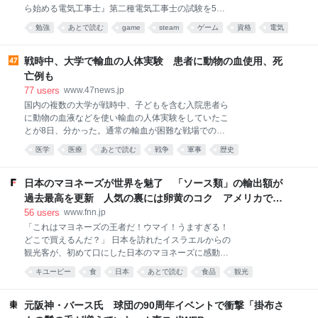
たスープが、肉を食べるとじゅわっとしみだしてきま
ら始める電気工事士』第二種電気工事士の試験を5人
す。本来とうもろこしは甘くて濃い味の野菜ですが、
のヒロインと勉強。青春しながら“過去問1000問”や“本
なぜかこのスープで味わうと、さっぱりとした印象で
勉強
あとで読む
game
steam
ゲーム
資格
電気
番形式CBT模擬試験”で本格的に学べるノベルゲーム
す。弾力のある肉と、サクサクしたとうもろこしのコ
雑学
科学
ントラストが楽しいのです。 煮込み時間は若干長いも
戦時中、大学で輸血の人体実験 患者に動物の血使用、死
のの、仕込んでしまえ
亡例も
77
users
www.47news.jp
国内の複数の大学が戦時中、子どもを含む入院患者ら
に動物の血液などを使い輸血の人体実験をしていたこ
とが8日、分かった。通常の輸血が困難な戦場での応
用を意図した実験が多く、死者も出ていた。戦争と医
医学
医療
あとで読む
戦争
軍事
歴史
学の問題に詳しい吉中丈志・京都大医学部臨床教授
は、実験は治療法開発の側面があったとしつつ「戦争
遂行への協力で、非倫理的な人体実験のハードルが下
日本のマヨネーズが世界を魅了 「ソース類」の輸出額が
がっていたと考えられる」と指摘する。 京都府立医
過去最高を更新 人気の裏には卵黄のコク アメリカで
大、九州帝国大（現九州大）、熊本医大（現熊本大）
は“日本風”が誕生｜FNNプライムオンライン
56
users
www.fnn.jp
が実施。採血から時間を置いた「保存血」、血液型の
「これはマヨネーズの王者だ！ウマイ！うますぎる！
異なる「異型血（不適合血）」、動物由来の「異種
どこで買えるんだ？」 日本を訪れたイスラエルからの
血」を注入していた。 1937年の日中戦争開始前から
観光客が、初めて口にした日本のマヨネーズに感動し
太平洋戦争期までの実験の論文が、当時の医学誌など
てそう叫びました。取材班が近くの店に案内すると、
に掲載されていることを吉中氏と共同通信が確認し
キユーピー
食
日本
あとで読む
食品
観光
彼はすぐさま商品を手に取り、「母国に持って帰る
た。 熊本医大では、脳の手術を受けウマの保存血を輸
よ！」とさっそく購入していました。 思わず笑ってし
血された男性が、その後死亡。骨髄炎で転院してきた
まうほど豪快な反応ですが、実は日本のマヨネーズは
元阪神・バース氏 球団の90周年イベントで衝撃「掛布さ
9歳男児は、21日間保存した血漿
今、世界から大注目されているのです。 8月4日に発表