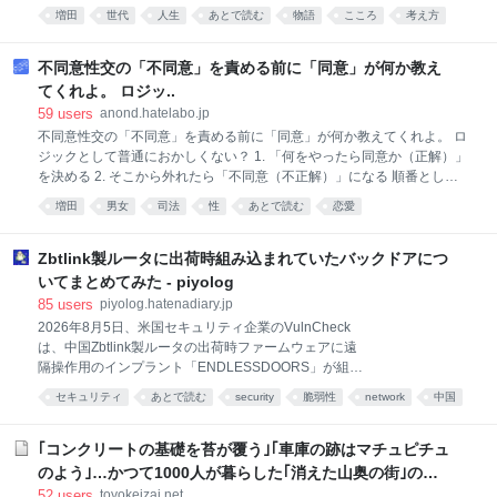
は、妙なものである。 若いころには、酒を飲めば翌朝
増田
世代
人生
あとで読む
物語
こころ
考え方
『ロッキング・オン』『CUT』をはじめ数々の雑誌を
には多少の二日酔いを残しながらも、それで済んだ。
創刊してきた編集者であり、音楽ジャーナリストであ
それが四十を越すころになると、酒は翌日の身体に借
り、2025年7月に亡くなった渋谷陽一が、様々な媒体
金を残すようになる。飲んでいるあいだは愉快でも、
不同意性交の「不同意」を責める前に「同意」が何か教え
に書いてきた原稿を、「1972-1996」「1997-2025」
翌朝になると、その愉快さの利子まで取り立てられ
てくれよ。 ロジッ..
る。 しかも酒は高くなった。 氷河期世代のITエンジニ
59
users
anond.hatelabo.jp
アにとって、酒代というのは、若いころのような小銭
不同意性交の「不同意」を責める前に「同意」が何か教えてくれよ。 ロ
ではない。給料が特別に増えたわけでもなく、将来に
ジックとして普通におかしくない？ 1. 「何をやったら同意か（正解）」
対する不安だけは年齢とともに増えている。その不安
を決める 2. そこから外れたら「不同意（不正解）」になる 順番とし
を消すための酒にまで金を払わねばならない。 そし
て、どう考えてもこれじゃないと無理でしょ。 正解のルールが決まって
て、もっと始末が悪いのは、酔っているときでさえ不
増田
男女
司法
性
あとで読む
恋愛
て初めて「それは不正解だよ」って言えるわけじゃん。 なのに今の議論
安から逃れられないことである。 「あのとき、ああし
って、「何をやったら同意と言えるのか」の答えを誰も出せてない。 ・
ていれば」 「自分たちは本当はもっとできたはずだ」
「YES」って言ったら同意？（後から『脅されてた』って言われたらア
Zbtlink製ルータに出荷時組み込まれていたバックドアにつ
「悪かったのは自分で
ウト） ・アプリや紙で確認したら同意？（途中で気分が変わったらアウ
いてまとめてみた - piyolog
ト） ・雰囲気や空気感？（相手の解釈次第でどうとでもなる） 正解の基
85
users
piyolog.hatenadiary.jp
準が誰も分かってないのに、「お前のは不正解（不同意）な！」って後
2026年8月5日、米国セキュリティ企業のVulnCheck
から言われるの、ゲームとして成り立ってなくない？ 「同意とは何か」
は、中国Zbtlink製ルータの出荷時ファームウェアに遠
を誰ひとり定義できないのに「不同意」だけを責めるのって、論理的に
隔操作用のインプラント「ENDLESSDOORS」が組み
破綻
込まれていたとする調査結果を公開しました。対象の
セキュリティ
あとで読む
security
脆弱性
network
中国
実装は外部から侵害を受けて仕込まれたものではな
く、出荷された時点からベンダ自身によって組み込ま
れていたとされています。Zbtlinkはこの指摘に対し独
｢コンクリートの基礎を苔が覆う｣｢車庫の跡はマチュピチュ
自の説明を示しており、VulnCheckの観測と正面から
のよう｣…かつて1000人が暮らした｢消えた山奥の街｣の物
対立しています。ここでは関連する情報をまとめま
語
52
users
toyokeizai.net