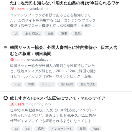
室外機を盗んだとしている。 住民は同28日の地震発生
た｣…地元民も知らない｢消えた山奥の街｣が今語られるワケ
後、近隣の店舗駐車場で車中泊避難。同31日に帰宅し
28
users
toyokeizai.net
て被害に気付いた。
コンテンツブロックが有効であることを検知しまし
た。 このサイトを利用するには、コンテンツブロック
機能（広告ブロック機能を持つ拡張機能等）を無効に
してページを再読み込みしてください。 なお、
人
あとで読む
歴史
軍事
政治
Microsoft Edgeをご利用のお客様はプライバシー設定
が影響している可能性があるため「追跡防止を有効に
する」の設定を「バランス（推奨）」にしてご利用を
韓国サッカー協会、外国人審判らに性的接待か 日本人含
お願いいたします。詳細は下記のFAQページをご参照
むとの報道：朝日新聞
ください。
45
users
www.asahi.com
https://help.toyokeizai.net/hc/ja/articles/33846290888
韓国サッカー協会が外国人の審判らを性接待していた
345 ✕
と、現地メディアが報じた。2011～12年に韓国で開か
れたワールドカップ（W杯）やオリンピック（五輪）
の出場をかけた予選などに携わった審判らで、日本
不正
韓国
サッカー
朝日新聞
あとで読む
人…
眩しすぎるHDRスパム広告について - マルシテイア
16
users
blog.amagi.dev
仕事でHDR動画を扱うためにHDR対応のディスプレイ
を購入したんだけど、最近よく見るHDRスパム広告が
外部ディスプレイでも表示されるようになってしまっ
た。 怪しい広告。"Start Chat"ボタンだけ異常に眩しい
ad
net
広告
インターネット
技術
Web
これはHDR画像が通常の画像よりも明るい色を表示で