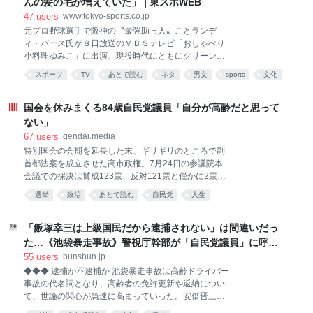
んの髪の毛が増えていた」 | 東スポWEB
された、今年上半期の輸出データによると、「ソース
47
users
www.tokyo-sports.co.jp
類」の輸出額は過去最高額を記録。 その大きな要因と
元プロ野球選手で阪神の〝最強助っ人〟ことランデ
して注目されているのが、日本のマヨネーズの人気な
ィ・バース氏が８日放送のＭＢＳテレビ「おしゃべり
のです。輸出量はおよそ10年間で2倍以上に増加して
小料理ゆみこ」に出演。現役時代にともにクリーンア
います。 なぜ今、日本のマヨネーズが世界を魅了して
ップを担った掛布雅之氏、岡田彰布氏の裏話を披露し
いるのか、関西テレビ「newsランナー」は関西、そし
スポーツ
TV
あとで読む
ネタ
男女
sports
文化
た。 大の虎党として知られるＭＣの有働由美子から、
て海外でも徹底取材しました。 ■マヨネーズは日本生
イベント
サッカー
今のタイガースの印象を聞かれたバース氏は「今のタ
まれではない しかし日本で”進化”した そもそもマヨ
イガースの選手はみんなスピードがある。掛布さんも
国会を休みまくる84歳自民党議員「自分が高齢だと思って
ネーズは、
岡田さんもみんな遅かった」と指摘。「その代わりに
ない」
私たちはホームランを打った」と付け加え、ニッコリ
67
users
gendai.media
と笑った。 有働が「３人は仲良しやったんですか？」
特別国会の会期を延長した末、ギリギリのところで副
と質問すると、バース氏は「阪神タイガース９０周年
首都法案を成立させた高市政権。7月24日の参議院本
のイベントに呼ばれて久しぶりに来日してビックリし
会議での採決は賛成123票、反対121票と僅かに2票差
たのが、掛布さんの髪の毛が増えていたんだよ。それ
だった。 参議院の定数は248で、れいわ新選組の山本
に一番驚いたんだ」とニヤリ。 それに爆笑した有働が
選挙
政治
あとで読む
自民党
人生
太郎氏が体調問題を理由に今年1月に議員辞職をした
「そうね。掛布さんね。みんなちょっと年を召されて
ことから、欠員が１となっている。24日の採決では、
ね。確かにね…」とバツが悪そうに応じると、バース
議長を務める関口昌一氏を除くと、他に2人の欠席者
「飯塚幸三は上級国民だから逮捕されない」は間違いだっ
氏は「でも、岡田さんは髪の毛
がいた。1人は盲腸で入院中だった高橋克法議員（自
た…《池袋暴走事故》警視庁幹部が「自民党議員」に呼び
民党）で、もう1人が自民党の山崎正昭議員（84歳）
出されても逮捕を見送った理由 | 文春オンライン
55
users
bunshun.jp
だった。 前編記事『「国会欠席率」驚異の84％の参議
◆◆◆ 逮捕か不逮捕か 池袋暴走事故は高齢ドライバー
院議員がいた…！本会議31回で出席わずか５回、”国会
事故の代名詞となり、高齢者の免許更新や返納につい
の欠席王”と呼ばれる「自民党の重鎮」の呆れた言い
て、世論の関心が急速に高まっていった。安倍晋三総
分』より続く。 本人は「至って健康だ」と語っていた
理（当時）が指示し、警察庁など複数の省庁が連携し