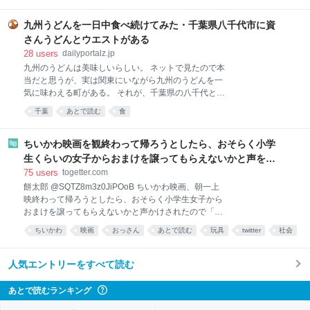
きることを利用したハックである。 YouTubeでたまに
異常に眩しいショート動画が流れてくるでしょ、あれ
九州うどんを一日中食べ続けてみた・千葉県八千代市に資
のことです。 スマホのカメラでできるHDR合成とは別
さんうどんとウエストがある
物なので注意。あれは露出を変えながら複数の写真を
28
users
dailyportalz.jp
撮影して一枚に合成する技術のことであって、出力が
九州のうどんは美味しいらしい。 ネットで見たので本
SDRかHDRかは関係ない。 このスパム広告の存在に
当だと思うが、実は関東にいながら九州のうどんを一
は以前から気づいていたけど、MacBookのディスプレ
気に味わえる町がある。 それが、千葉県の八千代とい
イで日本のサイトを閲覧するときくらいしか遭遇しな
う所なのだが、なんだかそこに、九州の人気うどんチ
いので、「悪賢いな〜」と思うくらいで気に留めてい
千葉
あとで読む
食
ェーン店が集結してしまっているのであった。 では今
なかった。海外から日本のブログ等にアクセスする
回はそんな地で、朝・昼・夜と、九州のうどんを一日
と、アドネットワークの経路のせいか
中満喫してみたいと思うよ！ 親と犬も道連れで。 多
ちいかわ映画を観終わって帰ろうとしたら、おそらく小学
摩在住のイラストライター。諸メディアにおいて、フ
生くらいの女子からおまけを譲ってもらえないかと声をか
マジメなイラストや文章を描くことを専門としながら
けられたが、おっさんはこのように返答しました
75
users
togetter.com
も、昼は某出版社でマジメな雑誌の編集長をしたりす
餅太郎 @SQTZ8m3z0JiPOoB ちいかわ映画、朝一上
るなど、波乱の人生を送った後に、新たなるありのま
映終わって帰ろうとしたら、おそらく小学生女子から
まの世界へ。そんなデイリーポータルＺでのありのま
おまけを譲ってもらえないかと声かけされたので「こ
まの業務内容はコチラを！（動画インタビュー） 前の
んな時間に一人でちいかわ見に来るようなおっさんは
記事：九州うどんを一日中食べ続けてみた ＞ 個人サイ
ちいかわ
映画
おっさん
あとで読む
玩具
twitter
社会
ほぼ異常者だから関わらないように気をつけて」と返
ト ＞ヨシダプロホムーページ ＞ライターwiki
答した 2026-08-08 10:54:16
人気エントリーをすべて読む
あとで読むランキング
?