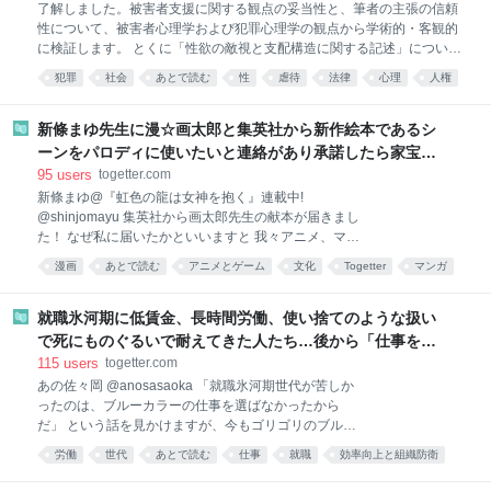
了解しました。被害者支援に関する観点の妥当性と、筆者の主張の信頼
性について、被害者心理学および犯罪心理学の観点から学術的・客観的
に検証します。 とくに「性欲の敵視と支配構造に関する記述」について
も、心理学的・倫理的妥当性を含めて評価を行います。一般読者向けの
犯罪
社会
あとで読む
性
虐待
法律
心理
人権
文体で、内容は厳密かつ丁寧に構成し、必要に応じて海外の信頼できる
男女
論文や文献も引用して裏付けます。 調査が完了次第、ご報告いたしま
す。 性被害に関する弁護士の視点を心理学・犯罪学から検証 序論
新條まゆ先生に漫☆画太郎と集英社から新作絵本であるシ
(Introduction) リンク先の記事「弁護士業務を通じて感じる、性被害の問
ーンをパロディに使いたいと連絡があり承諾したら家宝レ
題」は、刑事弁護に携わる弁護士が自身の業務を通じて感じた性犯罪被
ベルのとんでもないものが届いた
95
users
togetter.com
害者の心理や、性加害の本質について語ったものです。筆者は、性被害
新條まゆ@『虹色の龍は女神を抱く』連載中!
に遭った女性の心の傷に寄り添い、社会の在り方や加害者の背景にも踏
@shinjomayu 集英社から画太郎先生の献本が届きまし
み込んだ考察を述べています。本稿では、この筆者の立場・視点が被害
た！ なぜ私に届いたかといいますと 我々アニメ、マン
者心理学およ
ガ業界で、オマージュに対してピリピリした空気が漂
漫画
あとで読む
アニメとゲーム
文化
Togetter
マンガ
ってしまった残念な昨今、 めちゃくちゃ気を使ってく
イラスト
れた集英社と画太郎先生が ご丁寧にとあるシーンのパ
ロディを許可していただきたいとのご連絡がありまし
就職氷河期に低賃金、長時間労働、使い捨てのような扱い
た！ 私はもう、光栄で光栄で、もしも本になったら 棺
で死にものぐるいで耐えてきた人たち…後から「仕事を選
桶に入れてもらうアイテムにしたいと考えてました。
んでいたからだ」と本人の選択の問題に書き換えるのはあ
115
users
togetter.com
ってことで、迷うことなくOKを出させていただいたわ
まりに短絡的という話
あの佐々岡 @anosasaoka 「就職氷河期世代が苦しか
け ですが、そしたら後日ですね… とんでもないものが
ったのは、ブルーカラーの仕事を選ばなかったから
届いたわけですよ！！！ ご覧くださいよ、３枚
だ」 という話を見かけますが、今もゴリゴリのブルー
目！！！！ こんな画太郎先生の絵を見たことあります
カラーで週6勤務している福祉系インフラ土方の私か
か？ 「綺麗な顔してるだろ。嘘みたいだろ。画太郎先
労働
世代
あとで読む
仕事
就職
効率向上と組織防衛
らすると、 マジで何言ってんだこいつ、ですね。 氷河
生作画なんだぜ。それで」 ってわけで、このめでたい
社会
労働問題
就活
期世代が全員、冷暖房の効いたオフィスでスーツを着