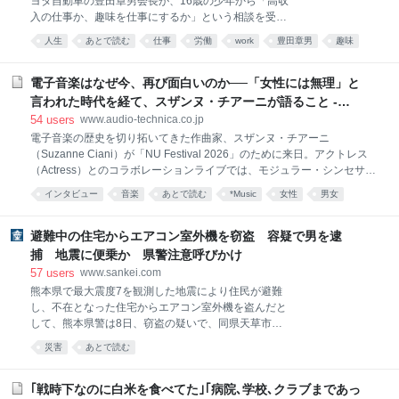
ヨタ自動車の豊田章男会長が、16歳の少年から「高収
ベンチに座って青空を見上げたい、団子が食べたい、
入の仕事か、趣味を仕事にするか」という相談を受け
なんて、それまで押さえつけていた「日本を味わいた
た。これは、ニッポン放送の期間限定ポッドキャスト
いのです」という欲求が次々と溢れ出し、それは短い
人生
あとで読む
仕事
労働
work
豊田章男
趣味
『vs豊田章男 supported by 三四郎のオールナイトニッ
一時帰国の期間、ずっと続く。 だから、旅行先の温泉
ダイヤモンド
ビジネス
教育
ポン0（ZERO）』での一幕。同番組は、お笑いコン
宿で温泉に浸かり、部屋に戻って布団に寝転び、久し
ビ・三四郎の小宮浩信との交流をきっかけに実現した
電子音楽はなぜ今、再び面白いのか──「女性には無理」と
ぶりに嗅ぐ畳の
企画だ。同番組はトヨタ自動車が提供するスポンサー
言われた時代を経て、スザンヌ・チアーニが語ること -
番組でもあるが、十代の相談に章男氏が本音で向き合
Always Listening by Audio-Technica（オーディオテク
54
users
www.audio-technica.co.jp
うやりとりの反響が大きかったことから、今回取り上
ニカ）
電子音楽の歴史を切り拓いてきた作曲家、スザンヌ・チアーニ
げる。豊田氏の答えとキャリア研究を手掛かりにわか
（Suzanne Ciani）が「NU Festival 2026」のために来日。アクトレス
った、「好き」と仕事の本当の関係とは――。（イト
（Actress）とのコラボレーションライブでは、モジュラー・シンセサイ
モス研究所所長 小倉健一） 「趣味を仕事にしたい」
ザーのパイオニアであるBuchlaを使用したクアドラフォニック（4チャ
若者の相談に豊田章男の答えは？ 「趣味と会話してみ
インタビュー
音楽
あとで読む
*Music
女性
男女
ンネルサラウンド）パフォーマンスを披露し、会場を立体的な音響空間
てください」 トヨタ自動車会長の豊田章男は、「好き
へと変貌させた。 本インタビューでは、音楽ジャーナリストの原雅明
なことを仕事にしたい」と考える16歳の少年に、そう
が、そのライブを起点に彼女独自の音楽観を探る。80歳を迎えた今なお
避難中の住宅からエアコン室外機を窃盗 容疑で男を逮
進化を続ける、電子音楽のパイオニアの現在地とは。 私は作曲家、そし
捕 地震に便乗か 県警注意呼びかけ
て機械を愛する人。「女性には無理だ」というジェンダーバイアスの中
57
users
www.sankei.com
で Buchlaはもう一方の雄・Moogとは異なり、楽器のような鍵盤は付い
熊本県で最大震度7を観測した地震により住民が避難
ておらず、タッチプレートやパッド、シーケンサーを使って無限の音を
し、不在となった住宅からエアコン室外機を盗んだと
生成するシステムを作った。鍵盤を備えたMoogは
して、熊本県警は8日、窃盗の疑いで、同県天草市の
無職、森田和伸容疑者（47）を逮捕した。県警は地震
災害
あとで読む
に便乗した可能性があるとして、注意を呼びかけてい
る。 逮捕容疑は7月30日午後11時ごろ～同31日午後9
時半ごろの間、上天草市の住宅から時価3万円相当の
｢戦時下なのに白米を食べてた｣｢病院､学校､クラブまであっ