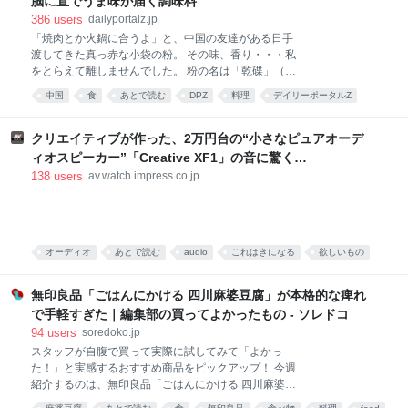
脳に直でうま味が届く調味料
386
users
dailyportalz.jp
「焼肉とか火鍋に合うよ」と、中国の友達がある日手
渡してきた真っ赤な小袋の粉。 その味、香り・・・私
をとらえて離しませんでした。 粉の名は「乾碟」（ガ
ンディエ）。唐辛子や花椒、ピーナッツの粉を調合し
中国
食
あとで読む
DPZ
料理
デイリーポータルZ
た、脳に直でうま味が届く調味料です。 そんな乾碟を
食べ物
food
唐沢むぎこ
中華
みんなで食べる、「旨粉会（うまこかい）」をやりま
した。 真っ赤な小袋に入った粉 大学院生のころ、中国
クリエイティブが作った、2万円台の“小さなピュアオーデ
の東北地方から来た留学生の女の子と仲良くなりまし
ィオスピーカー”「Creative XF1」の音に驚く
た。 彼女は辛い物が大好き。「日本には辛い食べ物が
[Sponsored]
138
users
av.watch.impress.co.jp
ない」と、中国のショッピングサイト「淘宝」（タオ
パオ）で大量に本場中国のフードをお取り寄せしてお
りました。日々、私はそのおこぼれにあずかっていた
のです。 そんな彼女がある日、 はつらつとした唐辛子
キャラの描かれた、真っ赤な小袋をくれました。 なん
オーディオ
あとで読む
audio
これはきになる
欲しいもの
だこれ。すごく辛そう。 「七味唐辛子みたいなもんか
PC
な」と思い、少量カップ麺にかけてみると、 予想だに
無印良品「ごはんにかける 四川麻婆豆腐」が本格的な痺れ
していなか
で手軽すぎた｜編集部の買ってよかったもの - ソレドコ
94
users
soredoko.jp
スタッフが自腹で買って実際に試してみて「よかっ
た！」と実感するおすすめ商品をピックアップ！ 今週
紹介するのは、無印良品「ごはんにかける 四川麻婆豆
腐」。ごはんにかけるだけで、山椒がしっかりきいた