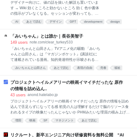
デザイナー向けに、値の話を抜いた解説も置いていま
ダーの中でB級ランク戦が行われる。 トリガーの仕組
す → Wiki 効くところと効かないところ 効く 色や書体
み上、本当に命を落とすことはない。だが、昇格を懸
の指示がブレなくなる。セッションが変わっても、担
けた試合では、全員が本気で相手を倒しにいく。 この
当者が変わっても同じ値が出る WCAG のコントラス
構造が、とてつもなく優秀だ。 普通のバトル漫画で
AI
あとで読む
デザイン
GPT
development
design
ト比を機械でチェックできる Tailwind の設定や CSS
は、敵は攻略対象であり、味方は関係性を深める相手
変数として書き出せる 値が決まっていない段階でも書
だ。敵は「どう倒すか」を考える。味方は「どんな人
き始められる 効かない UI は生成しません。 CLI にあ
「みいちゃん」とは誰か｜長谷美智子
なのか」を知っ
るのは検証と変換だけです あなたのコードは1行も読
149
users
note.com/clear_turkey533
みません。 ESLint と違い、検査対象は DESIGN.md 自
「みいちゃんと山田さん」TVアニメ化の騒動 「みいち
身です 文章の部分は検証されません。 11個の検査ル
ゃんと山田さん」は『マガジンポケット』(講談社)に
ールのうち、Markdown 本文を見るのは1つだけで、
て連載されている漫画。知的発達特性が示唆される主
それも見出しの並び順しか見ません ボタン1個を書き
人公が虐待され暴力をふるう女衒や性売買に取り込ま
みいちゃんと山田さん
あとで読む
表現の自由
売春
福祉
きれません（後述） 一番はっきり言えるのはこれで
れ1年後に無残な死を遂げる過激な内容の作品です
す。 DESIGN.md を置いても、実装がそれに従ってい
表現・思想
マンガ
表現規制
漫画
が、やまゆり園事件10年追悼の日(2026年7月26日)に
るかは誰も確認していません。 lin
アニメ化を発表したことでも物議を醸しています。 ※
プロジェクトヘイルメアリーの映画イマイチだったな 原作
津久井やまゆり園事件は、2016年7月26日に神奈川県
の情報を詰め込ん..
相模原市の障害者施設「津久井やまゆり園」で起き
43
users
anond.hatelabo.jp
た、元職員による入所者殺傷事件です。入所者19人が
プロジェクトヘイルメアリーの映画イマイチだったな 原作の情報を詰め
死亡、職員を含む26人が重軽傷を負いました。 その後
込んで舌足らずになってる感 初見の人は理解するだけで脳のリソース食
出版社の姿勢、作者の意図、作者の過去
われるタイプの映像だったんじゃないか PHMみたいな理屈の積み上げそ
のものが快楽装置な作品はプロットだけ使って別解釈の脚本にした方が
増田
映画
SF
マネジメント
あとで読む
楽しめたんじゃないかなあ 押井守が言ってたみたいにある程度原作無視
った方がいい場合あるよな
リクルート、新卒エンジニア向け研修資料を無料公開 “AI