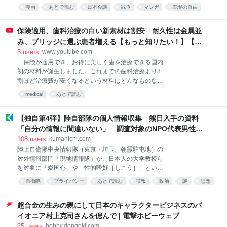
る漫画「東京核撃」。その展開以上にネット上に大き
論します。 2026-08-05 23:42:50 安野貴博＠チームみ
漫画
あとで読む
日本会議
戦争
マンガ
表現の自由
な衝撃を与えたのは、漫画に記された監修者の名前で
らい @takahiroanno 一方、令和11年度から本格導入
トンデモ
comic
ネタ
した。 その名は高田純。札幌医科大学教授に所属する
される制度に
理学博士です。 専門分野は「中国・北朝鮮の核武装問
保険適用、歯科治療の白い新素材は割安 耐久性は金属並
題、核災害防護とテロ対策、核エネルギーの平和利用
み、ブリッジに選ぶ患者増える【もっと知りたい！】【グ
の推進と危機管理、核放射線の医療利用と安全」と書
ッド！モーニング】(2026年8月3日)
5
users
www.youtube.com
くと核・放射線の専門家のように見えますが、その実
保険が適用でき、お得に美しく歯を治療できる国内
体は「日本会議北海道本部理事」であり、幸福の科学
初の材料が誕生しました。これまでの歯科治療より3
出版から本を出し、田母神俊雄と講演会を行い、アパ
割ほど治療費が安くなるという材料はどんなものなの
グループの主催する「真の近現代史観」懸賞論文で最
でしょうか。 ■歯科技工士の負担軽減に まるで本物
優秀賞を取った人物、と言えば分かる人にはすぐ分か
medical
あとで読む
の歯のような自然な白さ。実はこれ、樹脂製のブロッ
るでしょう。 高田純はこの作品で「監修」とあるもの
クを削って作られた人工の歯です。 開発したのは、
の、被害想定や対応策など本編で描かれていることは
高知に本社を構える歯科材料メーカーです。
【独自第4弾】陸自部隊の個人情報収集 熊日入手の資料
『核爆発災害 そ
YAMAKIN 加藤喬大主席研究員 「材料の中心、補強
「自分の情報に間違いない」 調査対象のNPO代表男性が
材料としてガラス繊維製で作られた芯棒を配置してい
確認 隊員とのメール履歴も一致｜熊本日日新聞社
108
users
kumanichi.com
るところ。4年間にわたり研究開発、辛抱しながら開
陸上自衛隊中央情報隊（東京・埼玉、朝霞駐屯地）の
発したという両方を合わせてSHIN－BOW（シンボ
対外情報部門「現地情報隊」が、日本人の大学教授ら
ー）という製品名になっている。歯を失った場合、保
を対象に「愛国心」や「性的嗜好［しこう］」といっ
険で白い歯でブリッジが製作可能」 ブリッジ治療と
た個人情報を組織的に調査・収集しているとみられる
は、虫歯などで歯を失った場合、その両隣の歯を土台
自衛隊
プライバシー
あとで読む
諜報
政治
謎
思想
問題で、熊本日日新聞が入手した複数の「報告書」の
にして橋をかけるように人工の歯を固定する治療法で
軍事
一つに個人情報が記載されていたNPO法人代表の男性
す。 特に奥歯のブリッジには強いかむ力がかかりま
が取材に応じ、報告書の内容について「自分の情報に
超合金の生みの親にして日本のキャラクタービジネスのパ
す。その
間違いない」と述べた。メールの履歴など男性しか知
イオニア村上克司さんを偲んで | 電撃ホビーウェブ
り得ない情報と一致した。 男性は、紛争地の人道支援
25
users
hobby.dengeki.com