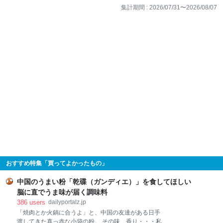
集計期間 :
2026/07/31
〜
2026/08/07
おすすめ特集「買ってよかったもの」
中国のうまい粉「乾碟（ガンディエ）」を食してほしい
脳に直でうま味が届く調味料
386
users
dailyportalz.jp
「焼肉とか火鍋に合うよ」と、中国の友達がある日手
渡してきた真っ赤な小袋の粉。 その味、香り・・・私