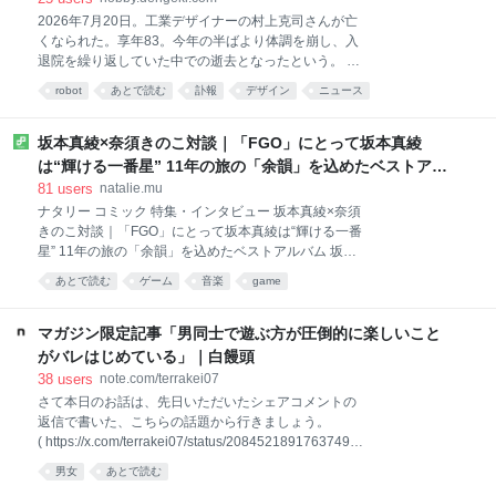
などが専門で、特定の国に精通する有識者。海外の治
2026年7月20日。工業デザイナーの村上克司さんが亡
安情勢に関する「地域研究」の名目で接近してきた複
くなられた。享年83。今年の半ばより体調を崩し、入
数の自衛官と意見交換し、治安情報などをレクチャー
退院を繰り返していた中での逝去となったという。 私
していたという。 熊日が入手した「個人BSD（ベーシ
は1996年、村上さんがバンダイに在籍していた頃に初
ックソースデータ）報告書」や添付資料の内容を確認
robot
あとで読む
訃報
デザイン
ニュース
めて取材を行い、それから約30年間にわたって様々な
した男性は、隊員と交わしたメールの送受信履歴のほ
お話をうかがってきた。村上さん唯一の作品集である
か、携帯電話番号、学歴、勤務先、身長・体形、趣
「オール・アバウト村上克司 特撮・ロボット工業デザ
坂本真綾×奈須きのこ対談｜「FGO」にとって坂本真綾
味、嗜好［しこう］などが一
インアート集」の構成と執筆も行なっている。 おそら
は“輝ける一番星” 11年の旅の「余韻」を込めたベストアル
く、ここまで長期に渡って村上さんの取材を行なって
バム - コミックナタリー 特集・インタビュー
81
users
natalie.mu
きたライターは他に存在しないだろう。それだけにこ
ナタリー コミック 特集・インタビュー 坂本真綾×奈須
のたびの訃報をまだ受け止めきれていないのも事実
きのこ対談｜「FGO」にとって坂本真綾は“輝ける一番
だ。とはいえ、今だからこそ村上さんの功績を記すべ
星” 11年の旅の「余韻」を込めたベストアルバム 坂本
きであると思い、気持ちを奮い立たせながら、この稿
真綾「『Fate/Grand Order』主題歌ベストアルバム 余
を記すことにしたい。 村上さんの功績 村上さんは
あとで読む
ゲーム
音楽
game
韻」 PR 2026年8月6日 坂本真綾がスマートフォン向
1961年に株式会社バンダイへ入社。一度退社したのち
けゲーム「Fate/Grand Order」（以下、「FGO」）の
に1972年にテレビキャラクター玩具を専門とする株式
ために手がけてきた主題歌を収録した「『Fate/Grand
マガジン限定記事「男同士で遊ぶ方が圧倒的に楽しいこと
会社ポ
Order』主題歌ベストアルバム 余韻」が、7月29日に
がバレはじめている」｜白饅頭
発売された。同作は、2015年の「FGO」リリースに合
38
users
note.com/terrakei07
わせて発表された「色彩」から、2025年末に展開され
さて本日のお話は、先日いただいたシェアコメントの
た「FGO」第2部終章の主題歌「時計」まで、坂本と
返信で書いた、こちらの話題から行きましょう。
「FGO」11年間の歩みを1枚にまとめたベスト盤だ。
( https://x.com/terrakei07/status/20845218917637493
コミックナタリーではベストアルバムのリリースを記
23 より引用 ) 「意外と知られていないが『男同士の
念して、坂本と、「FGO」のシナリオや総監督を務め
男女
あとで読む
アクティビティ』がじつは滅茶苦茶楽しい」 ――とい
る奈須きのこ（TYPE-M