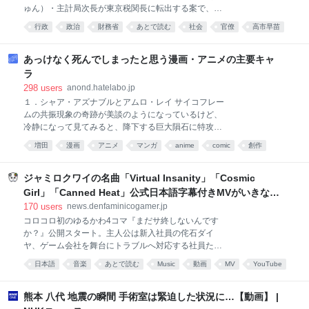
ま、業界最高額クラスの超大作を丸ごと任されてい
ゅん）・主計局次長が東京税関長に転出する案で、エ
る。スマホですら8K動画が撮れる時代に、なぜだろう
ース級の財務官僚がこのポストに就くのは異例。消費
か？ 思えば、「大作を観るならやっぱりIMAXで」と
行政
政治
財務省
あとで読む
社会
官僚
高市早苗
減税な…
いう感覚は、もうすっかり定着していると言えるだろ
経済
めも
politics
う。話題の大作が公開されれば、IMA
あっけなく死んでしまったと思う漫画・アニメの主要キャ
ラ
298
users
anond.hatelabo.jp
１．シャア・アズナブルとアムロ・レイ サイコフレー
ムの共振現象の奇跡が美談のようになっているけど、
冷静になって見てみると、降下する巨大隕石に特攻し
ただけ。 あの場面で「他者と誤解なく分かり合えるよ
増田
漫画
アニメ
マンガ
anime
comic
創作
うになる」というニュータイプの理想の答えだ、と言
あとで読む
ネタ
小並感
われてもピンと来なかった。 ２．内海課長（機動警察
パトレイバー） 特車二課の後藤隊長と並ぶ人気キャラ
ジャミロクワイの名曲「Virtual Insanity」「Cosmic
だったのに、最後はモブみたいなキャラにあっさりと
Girl」「Canned Heat」公式日本語字幕付きMVがいきなり
刺された。 この内海課長の持つ底知れない魅力からす
公開！「SUMMER SONIC 2026」での9年ぶりとなる日本
170
users
news.denfaminicogamer.jp
ると、あっさりし過ぎだと思う。 ３．ラディッツ（ド
公演を記念して
コロコロ初のゆるかわ4コマ『まだサ終しないんです
ラゴンボール） 主人公・孫悟空の兄という重要ポジシ
か？』公開スタート。主人公は新入社員の侘石ダイ
ョンだったのに、ピッコロの新技の実験台にされただ
ヤ、ゲーム会社を舞台にトラブルへ対応する社員たち
け。 その後の物語でも、一度も言及されていない。
を描く
日本語
音楽
あとで読む
Music
動画
MV
YouTube
熊本 八代 地震の瞬間 手術室は緊迫した状況に…【動画】 |