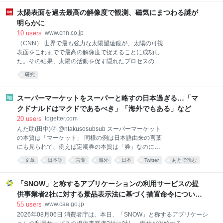
う不都合（？）な真実にまつわるとても興味深いお便
りを読者から先月いただいたので、今日はまずそちら
太陽表面を過去最高の解像度で観測、磁気にまつわる謎が
をご紹介したいと思います。 >
明らかに
https://x.com/terrakei07/status/2079121047111229874
10
users
www.cnn.co.jp
>「男同士でバーベキューでもして慰め合ってろ」と
（CNN） 世界で最も強力な太陽望遠鏡が、太陽の可視
突き放されたころ（2010年代）は、まだ男たちは恋愛
表面をこれまでで最高の解像度で捉えることに成功し
市場に残りたいという欲求を持っていたのですが、バ
た。その結果、太陽の活動を促す隠れたプロセスの存
ーベキューをやってみたら意外に楽しくてどうでもよ
在が明らかになった。 科学者たちは、ハワイ・マウイ
くなっちゃったのが2020年代。 先生のツイートで書
研究
島の火山ハレアカラ山頂近くに設置された米国立科学
かれていた話、本当に
財団（NSF）のダニエル・K・イノウエ太陽望遠鏡を
用いて、磁気活動が活発な黒点付近を詳細に観測し
スーパーマーケットをスーパーと略すの日本過ぎる…「マ
た。黒点は太陽活動が盛んな領域と考えられている。
クドナルドはマクドであるべき」「海外でもある」など
今回の画像とズームアップ映像は、太陽の複雑でダイ
20
users
togetter.com
ナミックな光球を、前例のない姿で映し出している。
んた助(田中)🫥 @ntakusosubsub スーパーマーケット
光球とは、磁場と流体プラズマの流れによって形作ら
の本質は「マーケット」 同様の例は日本語由来の言葉
れた、大気の薄い層として存在する太陽の可視表面を
にも見られて、例えば定期券の本質は「券」なのに
指す。 詳細な画像とコンピューターシミュレーション
「定期」と略される 「マーケット」や「券」は他にも
を組み合わせた結果、研究者たちは太陽物理学におけ
文章
日本語
言葉
海外
日本
Twitter
あとで読む
色々あるので、区別するために特徴的な「スーパー」
る画期的な知見を獲得した。具体的には、太陽表面に
や「定期」が残っている x.com/Wategashi/stat…
見られる小さな渦の特徴を特定した。この渦は地球上
2026-07-30 18:42:16
「SNOW」と称するアプリケーションの利用サービスの提
の生活にも直接影響を及
供事業者2社に対する景品表示法に基づく措置命令について
| 消費者庁
55
users
www.caa.go.jp
2026年08月06日 消費者庁は、本日、「SNOW」と称するアプリケーシ