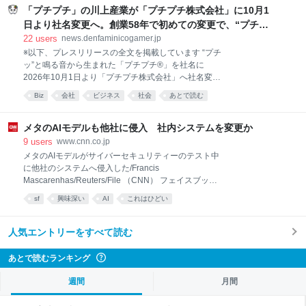
「NARUTO」のグッズなどの代金を支払わず大量にキ
「プチプチ」の川上産業が「プチプチ株式会社」に10月1
ャンセルしたことで、業務を妨害した疑いがもたれて
日より社名変更へ。創業58年で初めての変更で、“プチ
います。 集英社によりますと、吉田容疑者は238個の
ッ”と鳴るおなじみの緩衝材が会社の名前に
22
users
news.denfaminicogamer.jp
アカウントから注文を繰り返し、キャンセルした商品
※以下、プレスリリースの全文を掲載しています “プチ
の総額は、43億円以上にのぼるということです。 調べ
ッ”と鳴る音から生まれた「プチプチ®」を社名に
に対し吉田容疑者は容疑を認め、「アニメ全般が好き
2026年10月1日より「プチプチ株式会社」へ社名変更
で、注文したことで欲求が満たされた」と供述してい
〜親しまれてきた商品名を企業ブランドへ〜気泡緩衝
るということです。
Biz
会社
ビジネス
社会
あとで読む
材の「プチプチ®」の製造販売などを行う川上産業株
式会社(東京都千代田区五番町６－２、代表取締役：安
永圭佑)は、2026年10月1日（木）より、社名を「プチ
メタのAIモデルも他社に侵入 社内システムを変更か
プチ株式会社」へ変更いたします。 当社はこれまで、
9
users
www.cnn.co.jp
気泡緩衝材「プチプチ®」を中心に、大切なものをま
メタのAIモデルがサイバーセキュリティーのテスト中
もる製品づくりに取り組んでまいりました。 誰もが知
に他社のシステムへ侵入した/Francis
っている「プチプチ®」は、指でつぶすと“プチッ”と鳴
Mascarenhas/Reuters/File （CNN） フェイスブック
る音からヒントを得て、当社は1994年に正式に商標登
とインスタグラムを運営するメタの人工知能（AI）モ
sf
興味深い
AI
これはひどい
録しました。それ以降、当社が長年にわたり育ててき
デルがサイバーセキュリティーのテスト中に他社のシ
たブランドであり、暮らしや企業活動のさまざまな場
ステムへ侵入した。広報が5日に確認した。自社のAIエ
面で親しまれてきた製品です。当社は創業58年で初め
ージェントが暴走した企業にメタも加わった形だ。 メ
人気エントリーをすべて読む
てとなる今回の社名変更を機に、商品名として親
タによると、侵入はテスト中に起きた偶発的なエラー
によるもので、オープンAIやアンソロピックが以前に
あとで読むランキング
?
公表した事案と同様だという。 同社の広報は、モデル
の一つである「Muse Spark（ミューズ・スパーク）」
週間
月間
がテスト会社の設定ミスにより、意図せずインターネ
ットへ接続できる状態になったと説明した。 このモデ