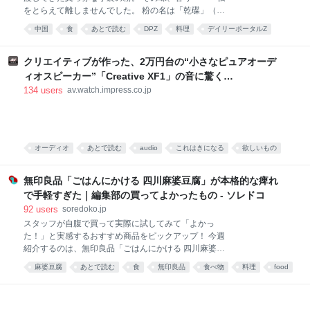
をとらえて離しませんでした。 粉の名は「乾碟」（ガ
ンディエ）。唐辛子や花椒、ピーナッツの粉を調合し
中国
食
あとで読む
DPZ
料理
デイリーポータルZ
た、脳に直でうま味が届く調味料です。 そんな乾碟を
食べ物
food
唐沢むぎこ
中華
みんなで食べる、「旨粉会（うまこかい）」をやりま
した。 真っ赤な小袋に入った粉 大学院生のころ、中国
クリエイティブが作った、2万円台の“小さなピュアオーデ
の東北地方から来た留学生の女の子と仲良くなりまし
ィオスピーカー”「Creative XF1」の音に驚く
た。 彼女は辛い物が大好き。「日本には辛い食べ物が
[Sponsored]
134
users
av.watch.impress.co.jp
ない」と、中国のショッピングサイト「淘宝」（タオ
パオ）で大量に本場中国のフードをお取り寄せしてお
りました。日々、私はそのおこぼれにあずかっていた
のです。 そんな彼女がある日、 はつらつとした唐辛子
キャラの描かれた、真っ赤な小袋をくれました。 なん
オーディオ
あとで読む
audio
これはきになる
欲しいもの
だこれ。すごく辛そう。 「七味唐辛子みたいなもんか
PC
な」と思い、少量カップ麺にかけてみると、 予想だに
無印良品「ごはんにかける 四川麻婆豆腐」が本格的な痺れ
していなか
で手軽すぎた｜編集部の買ってよかったもの - ソレドコ
92
users
soredoko.jp
スタッフが自腹で買って実際に試してみて「よかっ
た！」と実感するおすすめ商品をピックアップ！ 今週
紹介するのは、無印良品「ごはんにかける 四川麻婆豆
腐」。ごはんにかけるだけで、山椒がしっかりきいた
麻婆豆腐
あとで読む
食
無印良品
食べ物
料理
food
本格四川の味が楽しめます。暑くて料理が億劫な日
や、時短ごはんにおすすめです！ ▼買ってよかったも
の2025と先週分はこちら レトルトレベルと思えない