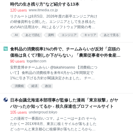
時代の生き残り方”など紹介する13本
120
users
www.itmedia.co.jp
リクルートは8月5日、2026年度の新卒エンジニア向け
の研修資料を公開した。エンジニアとして生き残るた
めのAIの活用法や、AIによるソフトウェア開発の考え
方の変化など、業務やキャリア形成に必要な知見を幅
AI
あとで読む
資料
エンジニア
キャリア
あとで見る
広く紹介している。 26年度の研修で利用した13の資
考え方
料を公開した。例えば「ソフトウェアエンジニア人生
サバイバルガイド」では、エンジニアとして働く心構
食料品の消費税率1%の件で、チームみらいが反対「店頭の
えを解説しており、AIを業務のアウトプットだけでな
価格は良くて7割しか下がらない」「農業従事者や外食産業
く、自身のスキル育成に利用することなどを推奨して
に負担が偏る」「高所得者ほど恩恵は大きい」「財源が不
90
users
togetter.com
いる。
明確」が主な理由
安野貴博＠チームみらい @takahiroanno 【消費税につ
いて】 食料品の消費税率を来年4月から2年間限定で
1%に引き下げる方針が閣議決定されました。 チーム
みらいは、衆院選の時点から消費税減税には、一貫し
消費税
経済
政治
て反対してきました。改めてですが、反対する主な理
由は下記の通りです。 ①税率を下げても、店頭の価格
は「良くて7割」しか下がらない見立てが示されてい
日本会議北海道本部理事が監修した漫画「東京核撃」がヤ
る ②農業従事者や外食産業に、還付や資金繰り等の負
バかったか知ってるか - 枝久保達也プロフィールサイト
担が偏って発生するが、対応策が示されていない ③高
105
users
undergroud.tokyo
所得者ほど恩恵は大きく、「物価高の影響を大きく受
この漫画で一番面白いコマ。よーこーはーまの そーら
ける方に重点的に」という政策目的に反する ④財源が
たかくー 201X年8月、東京に核ミサイルが落ちました
不明確。取り組むべき社会保険料引き下げ施策にも影
どっかーんと東京都心に核爆弾が落ちたところから始
響がおよび得る 上記について、引き続き秋の国会で議