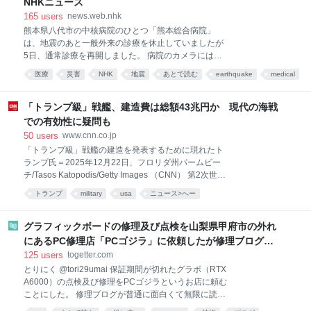
NHKニュース
165
users
news.web.nhk
熊本県八代市の中核病院のひとつ「熊本総合病院」
は、地震のあと一般外来の診療を休止していましたが
5日、通常診療を再開しました。 病院のカメラには地
震発生時の手術室の緊迫した様子が残されていまし
医療
災害
NHK
地震
あとで読む
earthquake
medical
た。 …
熊本
動画
「トランプ級」戦艦、建造費は総額43兆円か 現代の海戦
での有効性に疑問も
50
users
www.cnn.co.jp
「トランプ級」戦艦の建造を発表するために現れたト
ランプ氏＝2025年12月22日、フロリダ州パームビー
チ/Tasos Katopodis/Getty Images （CNN） 第2次世界
大戦後最大の戦艦となる「トランプ級」の建設を海軍
トランプ
military
usa
ニュース>へー
に求める米政権の計画を巡り、建造費は総額2750億ド
ル（約43兆円）に上ることが、議会予算局（CBO）の
新たな報告書から明らかになった。米国の造船所では
グラフィックボードの修理及び点検を山梨県甲府市の外れ
建造できない可能性もあるという。 トランプ級のコス
にあるPC修理店「PCゴジラ」に依頼したが修理ブログが
トは1隻あたり180億ドル以上で、これまでに建造され
面白くて無限に読めてしまう
125
users
togetter.com
た海軍艦船の中で最も高価なフォード級空母に匹敵す
とりにく @tori29umai 保証期間が切れたグラボ（RTX
る。 トランプ級戦艦のコスト高騰で、駆逐艦やフリゲ
A6000）の点検及び修理をPCゴジラというお店に頼む
ートも含めた海軍の水上戦闘艦の総調達予算は、2025
ことにした。 修理ブログが普通に面白くて無限に読ん
年の110億ドルから27年には180億ドルへと3分の2以
でしまうなコレ… pc-godzilla.com/category/%e3%8…