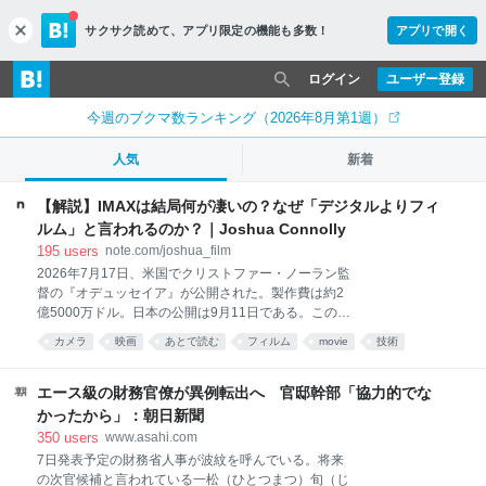
サクサク読めて、
アプリ限定の機能も多数！
アプリで開く
c
l
o
ログイン
ユーザー登録
s
e
今週のブクマ数ランキング（2026年8月第1週）
人気
新着
【解説】IMAXは結局何が凄いの？なぜ「デジタルよりフィ
ルム」と言われるのか？｜Joshua Connolly
195
users
note.com/joshua_film
2026年7月17日、米国でクリストファー・ノーラン監
督の『オデュッセイア』が公開された。製作費は約2
億5000万ドル。日本の公開は9月11日である。この映
画には、映画史上「初」の肩書きがひとつ付いてい
カメラ
映画
あとで読む
フィルム
movie
技術
る。全編がIMAXフィルムカメラで撮影された、史上最
初の長編映画だということだ。 ところで、IMAXとい
う技術が衆人の元でデビューしたのは1970年、大阪万
エース級の財務官僚が異例転出へ 官邸幹部「協力的でな
博の富士グループパビリオンだったというのはご存知
かったから」：朝日新聞
だろうか。そこで上映された『Tiger Child』が世界初
350
users
www.asahi.com
のIMAX作品とされる。つまり半世紀以上前に生まれ
7日発表予定の財務省人事が波紋を呼んでいる。将来
た、しかもフィルムという過去の技術が、2026年のい
の次官候補と言われている一松（ひとつまつ）旬（じ