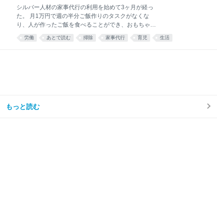
シルバー人材の家事代行の利用を始めて3ヶ月が経っ
た。 月1万円で週の半分ご飯作りのタスクがなくな
り、人が作ったご飯を食べることができ、おもちゃが
散乱するリビング掃除はほとんどと言っていいほどし
労働
あとで読む
掃除
家事代行
育児
生活
なくなり、トイレ掃除は頻度が半分くらいになった。
え……コスパ良すぎ……🫶🏻 — みず☺︎3y🦖
(@mizu_mom_2) June 24, 2026 せっかくなので、実
際に使ってみた感想や、いろいろな情報をまとめてみ
る。 今思えば もっと早く利用すればよかった。 しか
ない。 シルバー人材センターを利用しようと思った理
由我が家はフルタイム共働き、子どもは年少の男の子
が1人。 毎日時間との戦い。 私は仕事終わりに家事を
もっと読む
楽しくテキパキとできる方ではない。ついだらけてし
まう。 私の難儀なところは、気持ちよくだらけて、家
事のことなど忘れてしまえたらいいのに、 「もう1週
間トイレ掃除してない」 「階段に猫