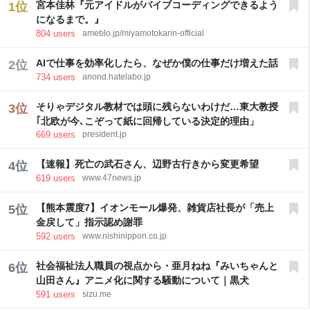
宮本佳林『元アイドルがバイブコーディングできるよう
1
位
ルは、「他社で以前に報告された事例と同様の方法
になるまで。』
で」別の企業の「セキュリティー上の脆弱（ぜいじゃ
804
users
ameblo.jp/miyamotokarin-official
く）性を悪用」した。 テスト会社
AIで仕事を効率化したら、なぜか僕の仕事だけ増えた話
2
位
734
users
anond.hatelabo.jp
そりゃデジタル教材では頭に残らないわけだ…東大教授
3
位
｢北欧が今､こぞって紙に回帰している決定的理由」
669
users
president.jp
【速報】死亡の武石さん、辺野古行きから変更希望
4
位
619
users
www.47news.jp
【熊本震度7】イオンモール爆発、雑貨店社長が「売上
5
位
金戻して」指示認め謝罪
592
users
www.nishinippon.co.jp
社会福祉法人職員の視点から・亜月ねね『みいちゃんと
6
位
山田さん』アニメ化に関する騒動について｜黒犬
591
users
sizu.me