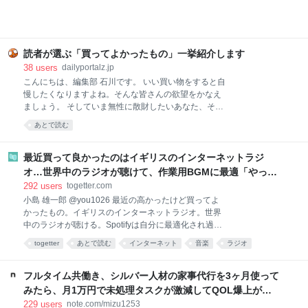
本格派！無印良品 ごはんにかける 四川麻婆豆腐 画像
参照元：Amazon 麻婆豆腐が好きで、お家でもよく作
ります。白ご飯と一緒に食べるのが至福の時間です。
簡単に作れる料理ではありますが、具材を買ってきて
調理するのは、面倒くさい。特に夏は外出するのも調
読者が選ぶ「買ってよかったもの」一挙紹介します
理するのも暑くて億劫。そんなときでも、手軽に本格
38
users
dailyportalz.jp
麻婆豆腐が味わえるのがこちらの商品です。 熱湯で約
こんにちは、編集部 石川です。 いい買い物をすると自
4〜5分あたためて（電子レンジであたためる場合は
慢したくなりますよね。そんな皆さんの欲望をかなえ
500Wで約2分）、ご飯にかけるだけ。初めて食べたと
ましょう。 そしていま無性に散財したいあなた、そん
きは、正
なあなたの欲望も同時にかなえましょう。 いまや資本
あとで読む
主義の手先となった我々人類にもたらされる癒しのひ
ととき、それがこのコーナー「読者の買ってよかった
もの」です。 ただいまAmazonが7/13(月)いっぱいま
最近買って良かったのはイギリスのインターネットラジ
で、プライムデーの大型セール中（現在は先行セー
オ…世界中のラジオが聴けて、作業用BGMに最適「やっぱ
ル）なので、琴線に触れた方はどしどしお買い求めく
り物理的な機械」「この質感で鎮座してくれるのがいい」
292
users
togetter.com
ださい。 ※このページのリンクからご購入いただくと
小島 雄一郎 @you1026 最近の高かったけど買ってよ
一部収益がサイトに還元され運営費になります。あり
かったもの。イギリスのインターネットラジオ。世界
がとうございます！
中のラジオが聴ける。Spotifyは自分に最適化され過ぎ
ていて、新しい発見が少ない。世界のラジオ聴いてる
togetter
あとで読む
インターネット
音楽
ラジオ
と、その国の雰囲気とかと一緒に音楽が流れてくる。
ガジェット
家電
BGM
ネット
イギリス
作業用BGMに最適。似たアプリはあるけど、やっぱり
こっちがいい。 pic.x.com/Qf4rbfrpij 2026-06-28
フルタイム共働き、シルバー人材の家事代行を3ヶ月使って
10:48:11
みたら、月1万円で未処理タスクが激減してQOL爆上がり
した話。｜みず
229
users
note.com/mizu1253