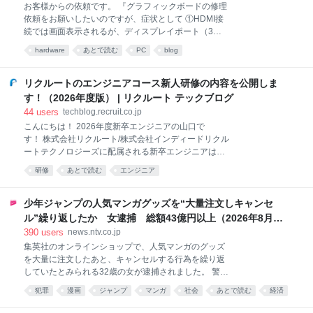
資金の浪費」「クールジャパン政策の失敗」といった
お客様からの依頼です。 『グラフィックボードの修理
批判的な報道が続いてきた。そんな折、韓国コンテン
依頼をお願いしたいのですが、症状として ①HDMI接
ツ振興院（KOCCA）東京ビジネスセンターが2026年7
続では画面表示されるが、ディスプレイポート（3か
月31日、『クールジャパンは本当に失敗したのか――
所すべて）では認識されない。 ②GPUに負荷をかける
hardware
あとで読む
PC
blog
日本政府のクールジャパン機構再検討の背景』と題し
がファンが回らない。このためGPU温度が90度を超え
た特化報告書を公表した。 報告書は投資の巧拙という
る。 ③ドライバーの確認を行ったが正常で、5080と
話にとどまらな、より根の深い構造的な問題を浮かび
認識もされている。 ④HDMI接続でも電源投入後、メ
リクルートのエンジニアコース新人研修の内容を公開しま
上がらせている。民間が手を出しにくい高リスク領域
ーカーロゴマークが表示されないままWINDOW画面ま
す！（2026年度版） | リクルート テックブログ
を補う「政策
で進む。 ⑤外観に変形や傷等はなく端子抜けなどはな
44
users
techblog.recruit.co.jp
かった。 電源は1000Wを使用しているので、電力不足
こんにちは！ 2026年度新卒エンジニアの山口で
ではないと考えます。 数時間置いてから、再度組み立
す！ 株式会社リクルート/株式会社インディードリクル
てディスプレイポート接続を行ったり、ケーブルの交
ートテクノロジーズに配属される新卒エンジニアは、
換など試しましたが 症状は改善されませんでした。 お
部署配属が行われる前に約4ヶ月間のBootCampと呼ば
忙しい中大変申し訳ありませんが、よろしくお願いし
研修
あとで読む
エンジニア
れる新卒研修に参加します。 今回は2026年度の研修
ます。 』 目視で見える火傷跡を一つ発見した。さらに
の内容と、実際に受講した立場から講座の中身や自身
詳しく検査したところ、目立った損傷は
の学びを紹介いたします。
少年ジャンプの人気マンガグッズを“大量注文しキャンセ
ル”繰り返したか 女逮捕 総額43億円以上（2026年8月6
日掲載）｜日テレNEWS NNN
390
users
news.ntv.co.jp
集英社のオンラインショップで、人気マンガのグッズ
を大量に注文したあと、キャンセルする行為を繰り返
していたとみられる32歳の女が逮捕されました。 警視
庁によりますと、吉田麻祐容疑者は2024年から去年に
犯罪
漫画
ジャンプ
マンガ
社会
あとで読む
経済
かけて、集英社のオンラインショップで注文した、少
グッズ
事件
crime
年ジャンプの人気マンガ「ONE PIECE」や