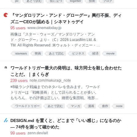
上増加する見込みだ――。CBOの報告書はそう指摘し
pc
あとで読む
役に立つ
togetter
技術
ブログ
2026-08-04 17:55:30 グラボの修理 - パソコン修理専
ている。 政権がこの戦艦について発表したのは昨年12
門店：PCゴジラ グラボの修理はPCゴジラへ！基板の
月。
損傷・電源回路の異常・映像出力の不具合など、豊富
『マンダロリアン・アンド・グローグー』興行不振、ディ
な修理実績をもとにグラボの修理に特化して対応して
ズニーCEOが認める｜シネマトゥデイ
います。見積もり無料・全国対応・メーカー修理より
95
users
www.cinematoday.jp
低価格。原因の特定か… 1 user パソコン修理専門店：
画像は『スター・ウォーズ／マンダロリアン・アン
PCゴジラ
ド・グローグー』より - （C）2026 Lucasfilm Ltd. &
TM. All Rights Reserved. 米ウォルト・ディズニー・カ
ンパニーのCEOであるジョシュ・ダマロが、映画『ス
starwars
映画
あとで読む
ビジネス
経済
movie
ター・ウォーズ／マンダロリアン・アンド・グローグ
ー』の興行成績が振るわなかったことを認めた。
Varietyほか各メディアが報じた。 【画像】かわいすぎ
ワールドトリガー最大の発明は、味方同士を殺し合わせた
る！来日したペドロ・パスカル＆グローグー 『スタ
ことだ。｜まくらぎ
ー・ウォーズ』7年ぶりの劇場映画として製作された
239
users
note.com/makuragi_note
本作は、ドラマシリーズ「マンダロリアン」（ディズ
※B級ランク戦編までのネタバレを含みます。 ワールド
ニープラスで独占配信中）で活躍する賞金稼ぎマンダ
トリガーは「戦略漫画」として語られることが多い。
ロリアンと強いフォースを秘めた子ども・グローグー
もちろん、その評価は正しい。緻密な集団戦、地形を
の活躍を描く冒険活劇。製作費は推計1億6,500万ドル
利用した駆け引き、トリガーごとの相性。ここまで戦
（＋宣伝費）と低予算ながら、世界興行収入は3億
ワールドトリガー
あとで読む
マンガ
漫画
創作
note
術を突き詰めた漫画はそう多くない。 ただ、自分はも
4,500万ドル（約552億円）とディズニーの期待値には
謎
Comic
っと根本的な発明があると思っている。 味方同士を殺
届かな
し合わせたことだ。 このたった一つの仕組みで、キャ
DESIGN.md を置くと、どこまで「いい感じ」になるのか
ラクターの魅力も、戦略も、作品の厚みまでも成立さ
— 74件を測って確かめた
せてしまった。 敵として攻略し、味方として好きにな
99
users
zenn.dev/ait
るワールドトリガーでは、主人公たちが所属するボー