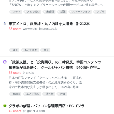
ョンの利用サービスの提供事業者2社に対し、両社が供給する
「SNOW」と称するアプリケーションの利用サービスに係る表示につい
て、それぞれ、景品表示法に違反する行為(同法第5条第3号(ステルスマ
ステマ
あとで読む
未分類
話題
スマートフォン
アプリ
ーケティング告示)に該当)が認められたことから、同法第7条第1項の規
定に基づき、措置命令を行いました。 公表資料 「SNOW」と称するア
プリケーションの利用サービスの提供事業者2社に対する景品表示法に
東京メトロ、銀座線・丸ノ内線を大増発 計212本
基づく措置命令について[PDF:2.0 MB]
63
users
www.watch.impress.co.jp
https://www.caa.go.jp/notice/assets/representation_cms207_260806_02
.pdf
鉄道
あとで読む
東京
「政策支援」と「投資回収」の二律背反。韓国コンテンツ
振興院が読み解く、クールジャパン機構「540億円赤字」
の本質 | Branc（ブラン）-Brand New Creativity-
38
users
branc.jp
日本の官民ファンド「クールジャパン機構」（正式名
称・海外需要開拓支援機構）の組織形態をめぐり、政
府内で抜本的な見直しが動き出した。2026年3月期決
算で累積損失が540億円に達したことを受け、経済産
anime
あとで読む
著作権
行政
業省は同年7月、制度・投資事業・組織経営の三つの
側面から検証する会議体を立ち上げている。今後の議
論では、他機関との統合や廃止まで選択肢に入る可能
グラボの修理 - パソコン修理専門店：PCゴジラ
性がある。 日本国内では、この機構をめぐって「公的
42
users
pc-godzilla.com