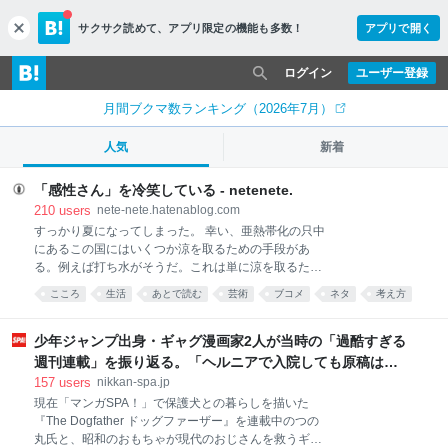
サクサク読めて、
アプリ限定の機能も多数！
アプリで開く
c
l
o
ログイン
ユーザー登録
s
e
月間ブクマ数ランキング（2026年7月）
人気
新着
「感性さん」を冷笑している - netenete.
210
users
nete-nete.hatenablog.com
すっかり夏になってしまった。 幸い、亜熱帯化の只中
にあるこの国にはいくつか涼を取るための手段があ
る。例えば打ち水がそうだ。これは単に涼を取るため
の工夫を超えて、夏の風物詩として日本の夏文化の一
こころ
生活
あとで読む
芸術
ブコメ
ネタ
考え方
部となった。こうした例は他にもある。すだれ、風
鈴、扇子、川床、そして冷笑だ。 私が普段から好んで
使う冷笑語に「感性さん」がある。ここ1年くらいで
少年ジャンプ出身・ギャグ漫画家2人が当時の「過酷すぎる
思いついた概念だ。 感性さんの例を挙げよう。以下は
週刊連載」を振り返る。「ヘルニアで入院しても原稿は落
ツイッターで拾った事例だが、特定を避けるために一
とさない」ストイックな舞台裏 | 日刊SPA!
157
users
nikkan-spa.jp
部改変したり伏せ字にしたりしている。特定はやめて
現在「マンガSPA！」で保護犬との暮らしを描いた
ほしい。 すごい。 半日で読み切って、そのあとの半日
『The Dogfather ドッグファーザー』を連載中のつの
は茫然とした。 一生忘れられないかもしれない。すべ
丸氏と、昭和のおもちゃが現代のおじさんを救うギャ
ての文章を記憶しておきたい。 理解を超越するものに