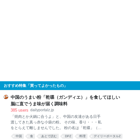
おすすめ特集「買ってよかったもの」
中国のうまい粉「乾碟（ガンディエ）」を食してほしい
脳に直でうま味が届く調味料
385
users
dailyportalz.jp
「焼肉とか火鍋に合うよ」と、中国の友達がある日手
渡してきた真っ赤な小袋の粉。 その味、香り・・・私
をとらえて離しませんでした。 粉の名は「乾碟」（ガ
ンディエ）。唐辛子や花椒、ピーナッツの粉を調合し
中国
食
あとで読む
DPZ
料理
デイリーポータルZ
た、脳に直でうま味が届く調味料です。 そんな乾碟を