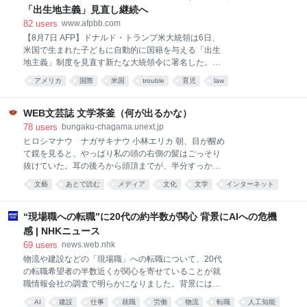
博の富士グループパビリオンだったというのはご存知
「出生地主義」見直し継続へ
だろうか。そこで上映された『Tiger Child』が世界初
82
users
www.afpbb.com
のIMAX作品とされる。つまり半世紀以上前に生まれ
【8月7日 AFP】ドナルド・トランプ米大統領は6日、
た、しかもフィルムという過去の技術が、2026年のい
米国で生まれた子どもに自動的に国籍を与える「出生
ま、業界最高額クラスの超大作を丸ごと任されてい
地主義」制度を見直す新たな大統領令に署名した。米
る。スマホですら8K動画が撮れる時代に、なぜだろう
国籍取得を目的とした「出産⁠ツーリズム」を禁じる内​
か？ 思えば、「大作を観るならやっぱりIMAXで」と
アメリカ
国際
米国
trouble
育児
law
容。 米最高裁は6月30日、トランプ政権の出生地主義
いう感覚は、もうすっかり定着していると言えるだろ
の制限を目指した大統領令を違憲で無効と判断。トッ
う。話題の大作が公開されれば、IMA
ド・ブランシュ米司法長官代行は判決を受け、出産ツ
WEB文芸誌 文学茶釜（何が出るかな）
ーリズムに対する取り締まりを一段と強化する方針を
78
users
bungaku-chagama.unext.jp
明らかにしていた。 トランプ氏はホワイトハウスで記
ヒロシマナウ ナガサキナウ 小林エリカ 朝、目が醒め
者団に対し、「彼らのせいで、出生地主義制度はすっ
て鏡を見ると、やっぱり私の頭の右側の髪はごっそり
かり茶番になってしまった」と述べ、国籍取得の出産
抜けていた。耳の後ろから頭頂までが、半分すっかり
を目的とした入国を非難した。 最高裁の違憲判断につ
禿げあがっている。 私の長い髪が抜け始めたのは、冬
文藝
あとで読む
メディア
文化
文学
インターネット
いて、「極めて残念」と改めて述べた上で、「これは
のことだった。なんとなしに身体がだるい。起きあが
非常に不公平なので調整を行っている」と語った。 ス
るのが辛いことも多かったから、更年期かも知れない
ティーブン・ミラー大統領次席補佐官によると、今回
と考えた。しかし、あまりにも髪がごっそりと抜け落
“現場職への転職”に20代の約半数が関心 背景にAIへの危機
の大統領令では、外国のテロ組織や外国政府のロビー
ちるようになったから、さすがに不安になった。病院
感 | NHKニュース
活動に関与す
を幾つも回っても、原因は不明。すっかり困り果て、
69
users
news.web.nhk
禿
物流や建設などの「現場職」への転職について、20代
の転職希望者の半数近くが関心を寄せていることが就
職情報会社の調査で明らかになりました。背景にはデ
スクワークなどの「事務職」がAIに代替される危機感
AI
建設
仕事
就職
労働
物流
転職
人工知能