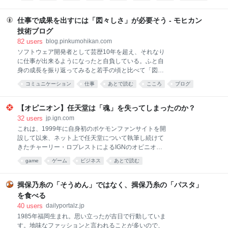
があ…
仕事で成果を出すには「図々しさ」が必要そう - モヒカン
技術ブログ
82
users
blog.pinkumohikan.com
ソフトウェア開発者として芸歴10年を超え、それなり
に仕事が出来るようになったと自負している。ふと自
身の成長を振り返ってみると若手の頃と比べて「図々
しさ」のようなもののレベルがかなり上がったように
コミュニケーション
仕事
あとで読む
こころ
ブログ
感じている。それについて言語化してみる。 相手の都
合に遠慮しない 「相手が忙しくて返事が来ない」「依
頼した仕事の進捗が見えない」——よくある話だろ
【オピニオン】任天堂は「魂」を失ってしまったのか？
う。ここで黙って待つのが丁寧だと考える人もいる
32
users
jp.ign.com
が、成果を出すためにはそれは明確に悪手である。 本
これは、1999年に自身初のポケモンファンサイトを開
当に他人のせいだとしても、それで自分の仕事が止ま
設して以来、ネット上で任天堂について執筆し続けて
るなら止まったままにしておいた責任は自分にある。
きたチャーリー・ロプレストによるIGNのオピニオン
相手への配慮は大事だが、それによって自分の納期や
記事である。彼はニンテンドーDS Liteを最高の任天堂
game
ゲーム
ビジネス
あとで読む
成果が犠牲になっているのなら、その振る舞いは営利
ハードと評価しており、クッパ7人衆が再びクッパの
組織においては悪い評価となってしまうのだ。 例えば
正当な後継者として認められる日まで休むつもりはな
質問に対する返答が遅いとき。当然の顔をしてリマイ
い。 「任天堂はこの男を雇うべきだ！」あわせて読み
揖保乃糸の「そうめん」ではなく、揖保乃糸の「パスタ」
ンドしよう。「急いでいる」や「返事が無くて困って
たい『ゼルダの伝説 時のオカリナ』のリメイクが正式
を食べる
いる」を明確に伝えることが
発表 情報は少ないながらリンクの姿が解禁、2026年
40
users
dailyportalz.jp
に発売へ もちろん文字通りの意味ではない。そんな人
1985年福岡生まれ。思い立ったが吉日で行動していま
間は男であれ女であれ、どこにも存在しない。この
す。地味なファッションと言われることが多いので、