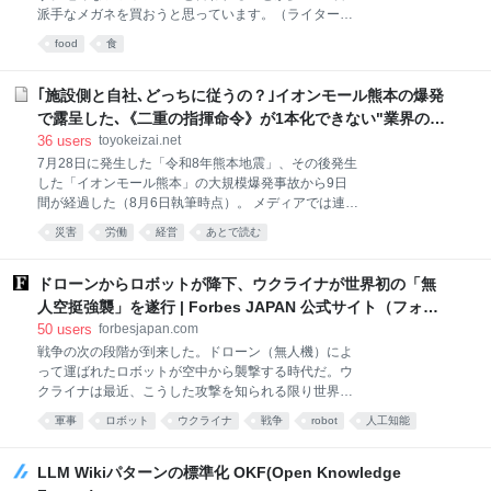
「この男を雇え」という叫びのほとんどは、皮肉や嘲
派手なメガネを買おうと思っています。（ライター
笑を込めて使われるものだ。フレームレートが不安定
wiki） 前の記事：かつて日本にも生息していたチョウ
でシェーダーのコンパイル画面が挟まるような、
food
食
ザメを食べる ＞ 個人サイト ＞note 揖保乃糸とは 本能
Unreal Engineで造られたマリオという概念自体、近
だろうか、夏の暑い時期になると「そうめん」を食べ
代化に抗い独自の道を切り拓いてきた任天堂という会
たくなる。糸のように細く、雲のように白いそうめん
｢施設側と自社､どっちに従うの？｣イオンモール熊本の爆発
社
は夏を代表する、涼を感じることができる食べ物だ。
で露呈した､《二重の指揮命令》が1本化できない"業界の事
食べると実に美味しい。ツルツルといくらでも食べる
情"
36
users
toyokeizai.net
ことができる。 そうめんと言えば「揖保乃糸」 そうめ
7月28日に発生した「令和8年熊本地震」、その後発生
んと言えば「揖保乃糸」。その存在は誰もが知るもの
した「イオンモール熊本」の大規模爆発事故から9日
だろう。実は揖保乃糸は一社で作っているものではな
間が経過した（8月6日執筆時点）。 メディアでは連
い。兵庫県手延素麺協同組合の商標だ。前進となる
日、被害者や残された遺族の悲しみを伝える報道が続
「播磨国揖東西両郡素麺営業組合」は明治20年に誕生
災害
労働
経営
あとで読む
く。 その一方で、被害者に対し、店の売上金を金庫に
しているので歴史も古い。 兵庫県手延素麺協同組合 揖
入れることを直接指示し、結果的に従業員を死に至ら
保乃糸の商品はすべて組合員によって製造されてい
しめた雑貨店の経営陣には、世間から容赦のない非難
ドローンからロボットが降下、ウクライナが世界初の「無
る。組
の声が浴びせられている。 結果的に今回の爆発事故に
人空挺強襲」を遂行 | Forbes JAPAN 公式サイト（フォー
よる犠牲者（3店舗、7名）の多くが、筆者が前回の記
ブス ジャパン）
50
users
forbesjapan.com
事で指摘した「郊外型モールならではの事情（車の
戦争の次の段階が到来した。ドローン（無人機）によ
鍵、財布など自身の貴重品の確保）」「真面目な責任
って運ばれたロボットが空中から襲撃する時代だ。ウ
感（売上金の保管）」により犠牲になっていたこと
クライナは最近、こうした攻撃を知られる限り世界で
は、テレビをはじめとする各種報道が伝えるとおりで
初めて行った。これにより、無人システム同士が連携
ある。 返す返す残念でならない。改めて亡くなられた
軍事
ロボット
ウクライナ
戦争
robot
人工知能
して、以前には不可能だったようなさまざまな任務を
被害者のご冥福とそのご遺族、関係者に対し、お悔や
遂行する新たな可能性が切り開かれた。 別の無人シス
みを申し上げるとともに、負傷された方々の一日も早
テムを運ぶドローンは「マースピアル（有袋）ドロー
LLM Wikiパターンの標準化 OKF(Open Knowledge
い回復を願うばかりであ
ン」とも呼ばれ、この戦争以前はコンセプトにとどま