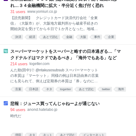
園に隣接する居住人口約1万2000人の巨大な街
れ…３４金融機関に拡大・半分近く焦げ付く恐れ
「HARUMI FLAG（晴海フラッグ）」（東京都中央
31
users
www.yomiuri.co.jp
区）の「HARUMI FLAG自治会」。近隣町内会や地元
【読売新聞】 クレジットカード決済代行会社「全東
行政・中央区との連携、併せて交通、美化、防災とい
信」（大阪市）が、大阪地方裁判所から破産手続きの
ったさまざまな課題を解決する活動などを行い、
開始決定を受けてから６日で１か月となった。地域金
HARUMI FLAGのコミュニティ形成に取り組む、20数
融への影響は広がっており、少なくとも３４の金融機
名で役員を務める住民組織です。盆踊り大会は昨年
決済
経済
あとで読む
金融
大阪
事件
企業
関で計５３９億円超の融資が、回収不能・遅
2025年7月に次ぐ2度目の開催。今年は出店数や協賛企
ビジネス
社会
業を増やすなどスケールアップし、
スーパーマーケットをスーパーと略すの日本過ぎる…「マ
クドナルドはマクドであるべき」「海外でもある」など
214
users
togetter.com
んた助(田中)🫥 @ntakusosubsub スーパーマーケット
の本質は「マーケット」 同様の例は日本語由来の言葉
にも見られて、例えば定期券の本質は「券」なのに
「定期」と略される 「マーケット」や「券」は他にも
言葉
日本語
ネタ
togetter
あとで読む
twitter
海外
色々あるので、区別するために特徴的な「スーパー」
日本
や「定期」が残っている x.com/Wategashi/stat…
2026-07-30 18:42:16
悲報：ジュース買ってんじゃねーよが通じない
94
users
anond.hatelabo.jp
時代だ
増田
ネタ
ネット
あとで読む
インターネット