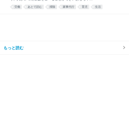
散乱するリビング掃除はほとんどと言っていいほどし
労働
あとで読む
掃除
家事代行
育児
生活
なくなり、トイレ掃除は頻度が半分くらいになった。
え……コスパ良すぎ……🫶🏻 — みず☺︎3y🦖
(@mizu_mom_2) June 24, 2026 せっかくなので、実
際に使ってみた感想や、いろいろな情報をまとめてみ
る。 今思えば もっと早く利用すればよかった。 しか
ない。 シルバー人材センターを利用しようと思った理
由我が家はフルタイム共働き、子どもは年少の男の子
が1人。 毎日時間との戦い。 私は仕事終わりに家事を
もっと読む
楽しくテキパキとできる方ではない。ついだらけてし
まう。 私の難儀なところは、気持ちよくだらけて、家
事のことなど忘れてしまえたらいいのに、 「もう1週
間トイレ掃除してない」 「階段に猫