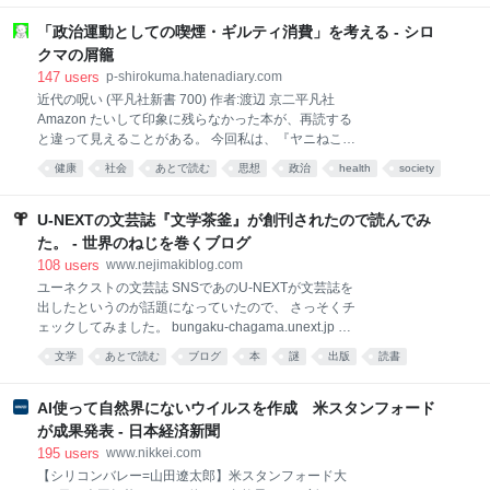
チョイスの邦画（一部例外アリ）を愚直にプレゼン！
では逆に防御が働くことを確認し、その鍵となる菌株
プレゼン！！プレゼン！！！ その視点、その愛情、そ
「政治運動としての喫煙・ギルティ消費」を考える - シロ
をいくつか特定
の圧力ーー。全てにおいてシーズン15を凌駕ッ！！ 銀
クマの屑籠
河系初の邦画プレゼン漫画、…今回もがっぷり四つで
147
users
p-shirokuma.hatenadiary.com
す！！ 【※映画について語る若人の部への映画相談
近代の呪い (平凡社新書 700) 作者:渡辺 京二平凡社
も、「ファンレターを送る」からご応募ください。質
Amazon たいして印象に残らなかった本が、再読する
問の冒頭に【映画相談】とタイトルを付けて、ペンネ
と違って見えることがある。 今回私は、『ヤニねこ』
ームも忘れずにご記入ください。（例：【映画相談】
や『ドカ食いダイスキ！もちづきさん』を思い出しな
P.N. ホウキチ）※質問を漫画で紹介する際は、質問内
健康
社会
あとで読む
思想
政治
health
society
がら上掲新書を再読し、前と違う印象を得た。 衛生化
容を一部変更させていただく場合がございます。】
科学
politics
や健康化がもたらすのは、衛生や健康だけなのか
（否、そうではない） この『近代の呪い』という本
U-NEXTの文芸誌『文学茶釜』が創刊されたので読んでみ
は、そのタイトルどおり近代という時代、近代という
た。 - 世界のねじを巻くブログ
体制に対してけっこう手厳しい感じの本だ。近代社会
108
users
www.nejimakiblog.com
が成立していくことでかえって失われていく個人の自
ユーネクストの文芸誌 SNSであのU-NEXTが文芸誌を
由、前近代の民衆にとって好ましく、お偉いさんのい
出したというのが話題になっていたので、 さっそくチ
うことをきかなくても済んだ部分までもが容赦のない
ェックしてみました。 bungaku-chagama.unext.jp 創
中央集権化や社会契約化によってかき消されていく様
刊の挨拶も中の人が見える感じで良い。 ・創刊のご挨
子なども批判的に書いている。国民のひとりひとりが
文学
あとで読む
ブログ
本
謎
出版
読書
拶 | WEB文芸誌 文学茶釜（何が出るかな） 現実が逼迫
近代人になった行く末として、たとえばナショナリズ
する一方で、虚構である文学の意義は問われ続けてい
ムに基づいた大戦争が起こった一面もあるじゃない
ます。いや、もはや問われてすらいないのかもしれま
AI使って自然界にないウイルスを作成 米スタンフォード
か、みたいなことま
せん。20年続く業界の斜陽化は、多くの人々の内にあ
が成果発表 - 日本経済新聞
る「無意味である」という結論を表しているのかもし
195
users
www.nikkei.com
れません。 「文学茶釜（何が出るかな）」は、それぞ
【シリコンバレー=山田遼太郎】米スタンフォード大
れ固有の想像力を持つ表現者の、自由な創造物を世に