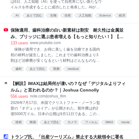
は6日、人工知能（AI）を使って自然界にない新たなウ
送り出すための場所です。 作品は時に、読む・見る・
イルスを作成することに成功したと発表した。AIが生
聞く人の心を搔き乱すような強烈な疑問や、ハレーシ
命の設計図にあたるゲノム（全遺伝情報）の配列全体
ョンを孕みます。 そんな作品についてのお言葉はぜひ
AI
あとで読む
生物
自然
人工知能
Science
経済
を設計し、機能を確認できた初の事例という。医療の
「読者の言葉」コーナーに、投稿していただけません
進歩につながる一方、バイオ兵器など悪用懸念もあ
でしょうか。 すでに多く
る。スタンフォード大などの研究チームが、生成AIの
保険適用、歯科治療の白い新素材は割安 耐久性は金属並
設計を基に、感染症の原因などになる細菌を殺す「フ
み、ブリッジに選ぶ患者増える【もっと知りたい！】【グ
ァージ
ッド！モーニング】(2026年8月3日)
133
users
www.youtube.com
保険が適用でき、お得に美しく歯を治療できる国内
初の材料が誕生しました。これまでの歯科治療より3
割ほど治療費が安くなるという材料はどんなものなの
でしょうか。 ■歯科技工士の負担軽減に まるで本物
歯科
あとで読む
医療
medical
の歯のような自然な白さ。実はこれ、樹脂製のブロッ
クを削って作られた人工の歯です。 開発したのは、
高知に本社を構える歯科材料メーカーです。
【解説】IMAXは結局何が凄いの？なぜ「デジタルよりフィ
YAMAKIN 加藤喬大主席研究員 「材料の中心、補強
ルム」と言われるのか？｜Joshua Connolly
材料としてガラス繊維製で作られた芯棒を配置してい
556
users
note.com/joshua_film
るところ。4年間にわたり研究開発、辛抱しながら開
2026年7月17日、米国でクリストファー・ノーラン監
発したという両方を合わせてSHIN－BOW（シンボ
督の『オデュッセイア』が公開された。製作費は約2
ー）という製品名になっている。歯を失った場合、保
億5000万ドル。日本の公開は9月11日である。この映
険で白い歯でブリッジが製作可能」 ブリッジ治療と
画には、映画史上「初」の肩書きがひとつ付いてい
は、虫歯などで歯を失った場合、その両隣の歯を土台
技術
映画
あとで読む
カメラ
フィルム
IMAX
movie
る。全編がIMAXフィルムカメラで撮影された、史上最
にして橋をかけるように人工の歯を固定する治療法で
映画館
世界
初の長編映画だということだ。 ところで、IMAXとい
す。 特に奥歯のブリッジには強いかむ力がかかりま
う技術が衆人の元でデビューしたのは1970年、大阪万
トランプ氏、「出産ツーリズム」禁止する大統領令に署名
す。その