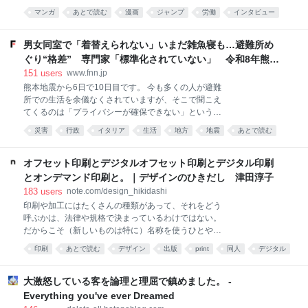
グ漫画『令和のおもちゃ ウーピン』を連載する大石浩
出逢った。名付けられない涙がでた。 すごい。 みん
マンガ
あとで読む
漫画
ジャンプ
労働
インタビュー
二氏。8月4日には、上記2作品の第1巻が同時発売され
な、この本すごいよ。 ぜったい読んで。 〇〇（作家
漫画家
ブラック
た。 つの丸氏は『マキバオー』シリーズ、大石浩二氏
名）という人が面白そうだと気楽に本屋に寄って、芥
は『いぬまるだしっ』など、『週刊少年ジャンプ』連
男女同室で「着替えられない」いまだ雑魚寝も…避難所め
川賞候補だったんだ
載陣だったことでも知られる両氏に、過酷すぎる当時
ぐり“格差” 専門家「標準化されていない」 令和8年熊本
の週刊連載について振り返ってもらった。 ──お二人
地震｜FNNプライムオンライン
151
users
www.fnn.jp
はかねてから親交が深いんですよね。先日も大石先生
熊本地震から6日で10日目です。 今も多くの人が避難
がXに投稿した、つの丸先生の写真がネットで大きな
所での生活を余儀なくされていますが、そこで聞こえ
話題になっていました。 大石：偶然なんです。新人ギ
てくるのは「プライバシーが確保できない」という声
ャグ漫画の審査会である手塚賞・赤塚賞の受賞者と撮
です。 避難所を巡っては、海外ではプライバシーに配
った写真をXに上げたら、諸事情で「消してくれ」と
災害
行政
イタリア
生活
地方
地震
あとで読む
慮した環境づくりが進んでいます。 日本との違いはど
言われまして。だから偶然写り込んだつの丸先生をダ
男女
こにあるのでしょうか。 6日、熊本・八代市で観測史
シに「先生に許可を取らずに勝手に上げてしまったの
上最高となる39.0度を記録した被災地・熊本。 台風13
オフセット印刷とデジタルオフセット印刷とデジタル印刷
で消し
号に備え、ブルーシートを配布する男性は汗をにじま
とオンデマンド印刷と。｜デザインのひきだし 津田淳子
せながら作業にあたっていました。 そんな中、震度7
183
users
note.com/design_hikidashi
を記録した宇城市の避難所では6日、様々な情報を共
印刷や加工にはたくさんの種類があって、それをどう
有できる「デジタルサイネージ」が設置されたもの
呼ぶかは、法律や規格で決まっているわけではない。
の、被災者たちはいまだに「雑魚寝」やソファでの生
だからこそ（新しいものは特に）名称を使うひとや会
活を強いられていて、パーティションもなく、プライ
社によって違っていたりもする。それが混乱のもとに
バシーは守られていません。 この避難所に身を寄せる
印刷
あとで読む
デザイン
出版
print
同人
デジタル
なることもあるので、私なりに整理をしてみたいと思
人たちに率直な思いを伺うと、“雑魚寝は体が痛くな
DTP
技術
う。 今日はタイトルに書いた、オフセット印刷とその
る”“プライバシーへの配慮は十分ではない”という声が
仲間たちについて説明しよう。 オフセット印刷とは？
大激怒している客を論理と理屈で鎮めました。 -
多く聞か
オフセット印刷はよく聞く名前だと思う。多くの場合
Everything you've ever Dreamed
は、PS版と呼ばれる平らな版を使って印刷する手法の