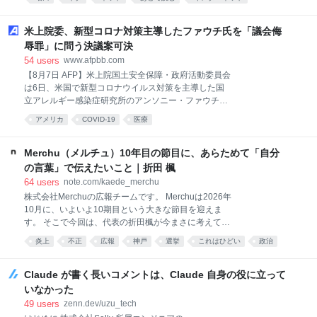
AnonymousDiary
はてな匿名ダイアリー
はてな
人生
米上院委、新型コロナ対策主導したファウチ氏を「議会侮
辱罪」に問う決議案可決
54
users
www.afpbb.com
【8月7日 AFP】米上院国土安全保障・政府活動委員会
は6日、米国で新型コロナウイルス対策を主導した国
立アレルギー感染症研究所のアンソニー・ファウチ元
所長（85）を議会侮辱罪に問うよう司法省に勧告する
アメリカ
COVID-19
医療
決議案を可決した。 ファウチ氏は新型コロナの起源に
関する根拠のない隠蔽（いんぺい）疑惑めぐる7月の
委員会公聴会で、共和党上院議員から厳しい追及を受
Merchu（メルチュ）10年目の節目に、あらためて「自分
けたが、弁護士の助言に従って合衆国憲法修正第5条
の言葉」で伝えたいこと｜折田 楓
で保障された自己負罪拒否特権（黙秘権）を行使し、
64
users
note.com/kaede_merchu
証言を拒否していた。 共和党が賛成、民主党が反対し
株式会社Merchuの広報チームです。 Merchuは2026年
た今回の採決により、数十年にわたり全米トップの感
10月に、いよいよ10期目という大きな節目を迎えま
染症専門家として活躍したファウチ氏を刑事訴追する
す。 そこで今回は、代表の折田楓が今まさに考えてい
異例の動きが前進することになる。 決議案を主導した
るリアルな想いを聞くべく、インタビューを実施しま
共和党ランド・ポール委員長は、ファウチ氏が国立ア
炎上
不正
広報
神戸
選挙
これはひどい
政治
した。その内容をぜひ皆さまにもお届けしたく記事に
レルギー感染症研究所の所長だった時に米国が資金提
社会
まとめています。 ぜひご覧ください。 10年目という
供した中国での「機能獲得」研究が、新型コロナウイ
節目。Merchuは、なぜ今リブランディングを決めたの
Claude が書く長いコメントは、Claude 自身の役に立って
ルスの感染拡大を引
か まず最初にお聞きしたいのですが、今回インタ
いなかった
ビューを行うにあたって、楓さんから「ご自身のnote
49
users
zenn.dev/uzu_tech
にも掲載したい」とご提案いただきましたよね。note