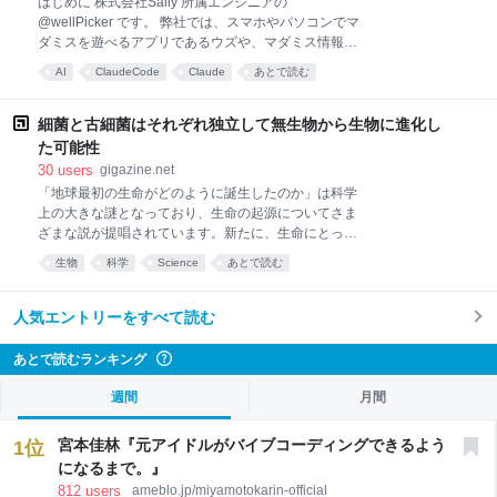
はじめに 株式会社Sally 所属エンジニアの
で発信しようと思われた理由や想いがあれば、ぜひ教
@wellPicker です。 弊社では、スマホやパソコンでマ
えていただけますか？ noteは執筆者の思考やできごと
ダミスを遊べるアプリであるウズや、マダミス情報・
が深く丁寧に綴られていて、読者の方もそれをじっく
予約管理サイトマダミス.jp、マダミス開発ツールウズ
り読み込む文化があるイメージがあるので、自分の考
AI
ClaudeCode
Claude
あとで読む
スタジオを開発しています。 マダミスについてはこち
えをストレートに伝える場として最適だと感じたから
らをご覧ください。 Claude Code に実装させている
です。 過去に私のnoteが炎上して
と、コメントがやたら長くなります。気になって本人
細菌と古細菌はそれぞれ独立して無生物から生物に進化し
に聞いてみたところ、想定と違う答えが返ってきまし
た可能性
た。そこからルールを整備したのですが、思ったほど
30
users
gigazine.net
効かず、原因を調べたら「削れない理由」がはっきり
「地球最初の生命がどのように誕生したのか」は科学
しました。 その一連の記録です。 まず実物 弊社バッ
上の大きな謎となっており、生命の起源についてさま
クエンド（Go）の、WebSocket の圧縮設定です。
ざまな説が提唱されています。新たに、生命にとって
Claude が書きました。 // WebSocket フレーム圧縮
必要不可欠な「代謝」の起源について探った研究によ
(RFC 7692 permessage-deflate) を有効化する。 // ク
生物
科学
Science
あとで読む
り、生命の主要な系統である細菌と古細菌はそれぞれ
ライアント (Dart g
独立して非生物から生物へと進化した可能性があると
示されました。 Intermediate stages in the origin of
人気エントリーをすべて読む
metabolism at a phosphorylating hydrothermal vent |
Science Advances
あとで読むランキング
?
https://www.science.org/doi/10.1126/sciadv.aef3128
Two origins of life | EurekAlert!
週間
月間
https://www.eurekalert.org/news-releases/1138775
'Only On
宮本佳林『元アイドルがバイブコーディングできるよう
1
位
になるまで。』
812
users
ameblo.jp/miyamotokarin-official