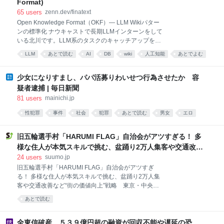
Format)
っていた。米軍は過去30年、この構想をいくどとなく
65
users
zenn.dev/finatext
実験してきたものの、実証試験の域を超えることはな
Open Knowledge Format（OKF）— LLM Wikiパター
かった。ウクライナは現在、これを実用化して実戦で
ンの標準化 ナウキャストで長期LLMインターンをして
使い始めており、その活用法は運用者の想像次第で無
いる北川です。LLM系のタスクのキャッチアップをす
限に広がっていると言えるかもしれない。
る中で、最近「OKF」という技術を耳にする機会が増
LLM
あとで読む
AI
DB
wiki
人工知能
あとでよむ
えました。 OKFはまだ登場したばかりの仕様で、その
後で読む
ツール
仕事
概念を理解するにはRAGやLLM wikiといった周辺技術
への理解が欠かせません。しかし、OKF関連の記事の
少女になりすまし、パパ活募りわいせつ行為させたか 容
多くはOKF単体の説明にとどまっており、それだけで
疑者逮捕 | 毎日新聞
は体系的に理解しづらいと感じています。OKFはこう
81
users
mainichi.jp
した周辺技術を前提として設計された概念でもあるた
め、それらへの理解があって初めて実感を持って捉え
性犯罪
事件
社会
犯罪
あとで読む
男女
エロ
られると考えています。 本記事はエンジニアではない
news
方でも読み進められる内容になっていますが、
旧五輪選手村「HARUMI FLAG」自治会がアツすぎる！ 多
RAG(Retrieval-Augmented Generation)についての基
様な住人が本気スキルで挑む、盆踊り2万人集客や交通改善
礎知識があると、より理解がスムーズです。
など“街の価値向上”戦略 東京・中央区
24
users
suumo.jp
旧五輪選手村「HARUMI FLAG」自治会がアツすぎ
る！ 多様な住人が本気スキルで挑む、盆踊り2万人集
客や交通改善など“街の価値向上”戦略 東京・中央区
2026年7月11日・12日の2日間、東京ベイブリッジを
あとで読む
真正面に望む東京湾岸の絶景スポット「晴海ふ頭公
園」で、約2万1000人が参加して「晴海ふ頭公園盆踊
り大会2026」が開催されました。 主催したのは、公
全東信破産、５３９億円超の融資が回収不能や遅延の恐