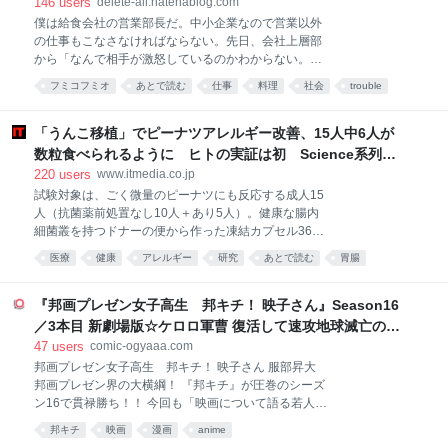
146
users
delete-all.hatenablog.com
ことを指していて、平版印刷とも呼ぶ。版が平たいの
僕は給食会社の営業部長だ。中小企業なので営業以外
になんで刷れるの？ と思うかもしれないが、これは
の仕事もこなさなければならない。先日、会社上層部
平たい版の表面を親油性と親水性とに性質を分けるこ
から「なんで相手が激怒しているのかわからない。何
とで、親油性の部分にのみインキがついて、絵柄や文
とかしてくれ」と泣きつかれて後処理を任された。
字を印刷できるのだ。 今、さらっと「平版印刷とも呼
フミコフミオ
あとで読む
仕事
料理
社会
trouble
「あなたが相手から嫌われているだけでは？」という
ぶ」と書いたが、実はこれ、正解でもあるのだが間違
コミュニケーション
work
意味のことを言ってみたけど、反応はなかった。都合
いでもある。 というのも、今、オフセット印刷と言っ
の悪いことは聞こえないみたいだ。話を聞くと、クレ
「うんこ移植」でピーナツアレルギー改善、15人中6人が
た場合には、平版印刷を
ーム対応で向かった客先で理不尽なほど激烈に怒られ
数粒食べられるように ヒトの実証は初 Science系列誌
たらしい。 問題はS県で給食業務を受託している施設
掲載
220
users
www.itmedia.co.jp
で起きた。某日の夕食で提供した生姜焼きに火が十分
試験対象は、ごく微量のピーナツにも反応する成人15
に通ってなくて赤いままだったのだ。施設利用者に届
人（抗菌薬前処置なし10人＋あり5人）。健康な腸内
く前の検食で発覚したので実害はなかった。指摘され
細菌叢を持つドナーの便から作った凍結カプセル36個
てその場で謝罪、ただちに調理し直して提供した。施
を、数時間かけて服用してもらった。 その結果、4カ
設からは原因の究明と対応策を求められた。ところが
医療
健康
アレルギー
研究
あとで読む
胃腸
月後に調査で、10人中3人がピーナツを数粒食べられ
謝罪と報告に赴いたその場で客先法人理事のひとりが
医療・病気
食物
medical
るまでに改善していた。 続く段階では、移植前に抗菌
大激怒して収拾がつかなくなったというのだ。適切な
薬を投与し、患者自身の腸内細菌を減らして移植菌が
『邦画プレゼン女子高生 邦キチ！ 映子さん』Season16
対応がなされないなら解約も考える
定着するかを確かめた。すると、5人中3人で改善が見
／3本目 新劇場版☆ケロロ軍曹 復活して速攻地球滅亡の危
られ、反応が出るまでに4粒を超えるピーナツを食べ
機であります！ - 服部昇大 | COMIC OGYAAA!!
47
users
comic-ogyaaa.com
られるようになるという、前処置が菌の定着効率を高
邦画プレゼン女子高生 邦キチ！ 映子さん 服部昇大
めたことを示唆する結果が出た。改善したのは全体で
邦画プレゼン界の大横綱！ 『邦キチ』が圧巻のシーズ
15人中6人で、安全性の問題は報告されなかった。 チ
ン16で貫禄勝ち！！ 今回も「映画について語る若人の
ームは過去の研究で、食物アレルギーを持つ乳児の便
部」を舞台に、比類なき邦画中毒女子高生・邦キチ
を、アレルギーを起こしやすい系統のマウスに移植す
邦キチ
映画
漫画
anime
が、まずまずの洋画好きな部長・洋一を相手に絶妙な
るとアナフィラキシーが起きる一方、健康な乳児の便