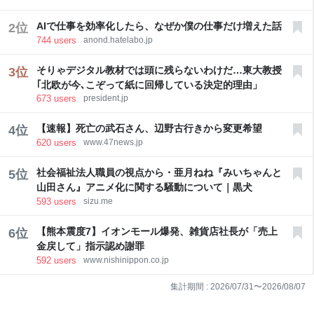
AIで仕事を効率化したら、なぜか僕の仕事だけ増えた話
2
位
744
users
anond.hatelabo.jp
そりゃデジタル教材では頭に残らないわけだ…東大教授
3
位
｢北欧が今､こぞって紙に回帰している決定的理由」
673
users
president.jp
【速報】死亡の武石さん、辺野古行きから変更希望
4
位
620
users
www.47news.jp
社会福祉法人職員の視点から・亜月ねね『みいちゃんと
5
位
山田さん』アニメ化に関する騒動について｜黒犬
593
users
sizu.me
【熊本震度7】イオンモール爆発、雑貨店社長が「売上
6
位
金戻して」指示認め謝罪
592
users
www.nishinippon.co.jp
集計期間 :
2026/07/31
〜
2026/08/07