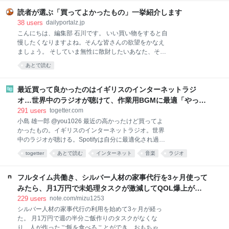
簡単に作れる料理ではありますが、具材を買ってきて
調理するのは、面倒くさい。特に夏は外出するのも調
読者が選ぶ「買ってよかったもの」一挙紹介します
理するのも暑くて億劫。そんなときでも、手軽に本格
38
users
dailyportalz.jp
麻婆豆腐が味わえるのがこちらの商品です。 熱湯で約
こんにちは、編集部 石川です。 いい買い物をすると自
4〜5分あたためて（電子レンジであたためる場合は
慢したくなりますよね。そんな皆さんの欲望をかなえ
500Wで約2分）、ご飯にかけるだけ。初めて食べたと
ましょう。 そしていま無性に散財したいあなた、そん
きは、正
なあなたの欲望も同時にかなえましょう。 いまや資本
あとで読む
主義の手先となった我々人類にもたらされる癒しのひ
ととき、それがこのコーナー「読者の買ってよかった
もの」です。 ただいまAmazonが7/13(月)いっぱいま
最近買って良かったのはイギリスのインターネットラジ
で、プライムデーの大型セール中（現在は先行セー
オ…世界中のラジオが聴けて、作業用BGMに最適「やっぱ
ル）なので、琴線に触れた方はどしどしお買い求めく
り物理的な機械」「この質感で鎮座してくれるのがいい」
291
users
togetter.com
ださい。 ※このページのリンクからご購入いただくと
小島 雄一郎 @you1026 最近の高かったけど買ってよ
一部収益がサイトに還元され運営費になります。あり
かったもの。イギリスのインターネットラジオ。世界
がとうございます！
中のラジオが聴ける。Spotifyは自分に最適化され過ぎ
ていて、新しい発見が少ない。世界のラジオ聴いてる
togetter
あとで読む
インターネット
音楽
ラジオ
と、その国の雰囲気とかと一緒に音楽が流れてくる。
ガジェット
家電
BGM
ネット
イギリス
作業用BGMに最適。似たアプリはあるけど、やっぱり
こっちがいい。 pic.x.com/Qf4rbfrpij 2026-06-28
フルタイム共働き、シルバー人材の家事代行を3ヶ月使って
10:48:11
みたら、月1万円で未処理タスクが激減してQOL爆上がり
した話。｜みず
229
users
note.com/mizu1253
シルバー人材の家事代行の利用を始めて3ヶ月が経っ
た。 月1万円で週の半分ご飯作りのタスクがなくな
り、人が作ったご飯を食べることができ、おもちゃが