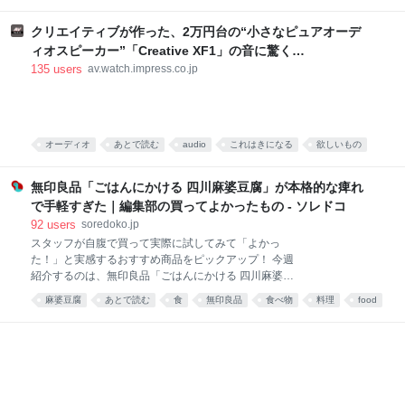
食べ物
food
唐沢むぎこ
中華
みんなで食べる、「旨粉会（うまこかい）」をやりま
した。 真っ赤な小袋に入った粉 大学院生のころ、中国
クリエイティブが作った、2万円台の“小さなピュアオーデ
の東北地方から来た留学生の女の子と仲良くなりまし
ィオスピーカー”「Creative XF1」の音に驚く
た。 彼女は辛い物が大好き。「日本には辛い食べ物が
[Sponsored]
135
users
av.watch.impress.co.jp
ない」と、中国のショッピングサイト「淘宝」（タオ
パオ）で大量に本場中国のフードをお取り寄せしてお
りました。日々、私はそのおこぼれにあずかっていた
のです。 そんな彼女がある日、 はつらつとした唐辛子
キャラの描かれた、真っ赤な小袋をくれました。 なん
オーディオ
あとで読む
audio
これはきになる
欲しいもの
だこれ。すごく辛そう。 「七味唐辛子みたいなもんか
PC
な」と思い、少量カップ麺にかけてみると、 予想だに
無印良品「ごはんにかける 四川麻婆豆腐」が本格的な痺れ
していなか
で手軽すぎた｜編集部の買ってよかったもの - ソレドコ
92
users
soredoko.jp
スタッフが自腹で買って実際に試してみて「よかっ
た！」と実感するおすすめ商品をピックアップ！ 今週
紹介するのは、無印良品「ごはんにかける 四川麻婆豆
腐」。ごはんにかけるだけで、山椒がしっかりきいた
麻婆豆腐
あとで読む
食
無印良品
食べ物
料理
food
本格四川の味が楽しめます。暑くて料理が億劫な日
や、時短ごはんにおすすめです！ ▼買ってよかったも
の2025と先週分はこちら レトルトレベルと思えない
本格派！無印良品 ごはんにかける 四川麻婆豆腐 画像
参照元：Amazon 麻婆豆腐が好きで、お家でもよく作
ります。白ご飯と一緒に食べるのが至福の時間です。