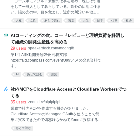
二〇一六年にアダルト女優の仕事を始め、現在は引退
をして一般人として暮らしている。郊外の団地に住ま
い、陽の光の中、目を覚まし、近所の川沿いを散歩
し、ピラティスのジムに通い、秋刀魚を買って焼き、
人権
女性
あとで読む
言葉
人生
日本
仕事
社会
小津安二郎やエドワード・ヤンなど敬愛する監督の作
品を夜な夜な観る。友人の店に偶に立ち、誰でもない
誰かとして人と語らい、「元AV女優」の肩書きで世に
AIコーディングの次。コードレビューと理解負荷を解消し
出ることに逡巡し何年も完成しない小説と向き合う
て組織の開発生産性を高める
日々。底を尽きる貯金、三〇代の健康、映画監督の夢
29
users
speakerdeck.com/moongift
を手放していく過程、時折眩しく思えるAV業界とそこ
第1回 AI駆動開発勉強会 札幌支部
で働きつづける女性たちの姿、いまさらできない就
https://aid.connpass.com/event/399546/ の発表資料で
職、どんどん地元へ帰るか結婚するかの二択へ収まっ
す。
ていく同年代の女性たち、半端な立ち位置、それでも
小さく幸福で素朴な毎日。タイトルは離職したことを
AI
あとで読む
開発
後悔するような雰囲気ですが、このタイトルに惹かれ
る人たちに「やめたところでどうにもなっていない
社内MCPをCloudflare AccessとCloudflare Workersでつ
が、幸福な毎日を過ごしている」姿をフ
くる
35
users
zenn.dev/pipipipipi
業務で社内MCPを作成する機会がありました。
Cloudflare AccessのManaged OAuthを使うことで簡
単に実装できたので備忘録もかねてZennに投稿するこ
とにしまいた。 要件 社内メンバーのみが利用できるこ
あとで読む
と MCPから行えるのは読み取り操作だけであること
簡単がいい！すぐ作りたい 構成 構成は次のとおりで