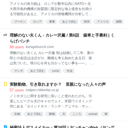
アメリカの有力紙は、ロシアが数年以内にNATO＝北
大西洋条約機構の加盟国に限定的な地上侵攻を仕掛け
る可能性があると、アメリカの情報機関が分析してい
ると伝えました。 アメリカの有力紙、ウォール・ス
プーチン
ロシア
軍事
あとで読む
戦争
アメリカ
国際
ト…
考え方
理解のない夫くん - カレー沢薫 / 第6話 歯車と手裏剣 | く
らげバンチ
68
users
kuragebunch.com
理解のない夫くん カレー沢薫 智は結婚して二年、妻の
咲との会話はほぼゼロ。離婚も考え始めたある日、彼
は気づいた。咲の心を何も分かってない事を――。 智
は意を決して妻と向き合い本音をぶつけ合うが、会話
マンガ
あとで読む
comic
社会
はどこまでも噛み合わず…カレー沢薫が描く、夫婦再
生コメディ！
実験動物、引き取れますか？ 里親になった人々の声
57
users
natgeo.nikkeibp.co.jp
ノミやダニに関する研究に長いこと使われたのち、引
退したビーグル犬のキャロウェイ。米国ワイオミング
州にある「カインドネス・ランチ・アニマル・サンク
チュアリ」にやってきたあと、初めて外に出かけたと
生物
あとで読む
動物
犬
こころ
animal
猫
きの様子。この団体は、毎年約250匹のビーグルと、
business
社会
80匹ほどのネコの里親を見つけている。（Kindness
Ranch Animal Sanctuary） マロリー・コーミエ氏が生
秘密法人デスメイカー・第38話 | ヤンチャンWeb（ヤング