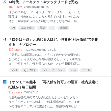
爆体験者」3団体も同席します。 総理との面会は3年連
AI時代、アーキテクトやテックリードは死ぬ
続になりますが、去年と同様、発言の機会はなく握手
107
users
zenn.dev/neko3cs
だけだということです。 広島は救済、長崎は置き去り
はじめに 私は、アーキテクトやテックリードといった
国が定める「被爆地域」の線引きによって被爆者と認
職種は、将来的になくなると考えています。それはな
められていない「被爆体験者」は、雨や灰に混じって
ぜか、今後求められる人材はどのようなものか、私な
拡散した放射性微粒子で被ばくした可能性を訴えてい
りの考えを整理してみたいと思います。 AIの進化は早
AI
あとで読む
設計
IT
未分類
ます。 広島ではすでに「黒い雨」体験者を救済する新
い 米国の実業家であるElon Musk氏は「今年の終わり
基準が運用されており、2022年度から7500人を超え
までには人はコーディングをしなくなる」と言ってい
る人が新たに被爆者に認定されました。 「被ばく体験
ます。[1]Anthropic CEOも似たようなことを言ってい
「自分は不遇」と感じる人ほど、他者を“利用価値”で判断
者」は、広島との格差やことし発表された内部被ばく
ます。[2]それどころか、すでに業務アプリ開発を一般
する - ナゾロジー
の人体
企業で内製する事例が出ています。[3] 可能性はともか
112
users
nazology.kusuguru.co.jp
く、AIプロバイダーのCEOたちはそこまでAIを進化さ
「周囲の人は順調なのに、どうして自分だけが報われ
せるつもりでいるということです。その実例も出てい
ないのか」 そんな不公平感が強まると、人は人間関係
るくらいです。 思い返してみてください。最初に
まで「何を与え、何を得られるか」という損得勘定で
ChatGPTがすごいと大きく話題になったのは2023年頃
見るようになるかもしれません。 中国人民大学
の話です。その前はAIは一部の技術オタクにしか興味
心理
あとで読む
コミュニケーション
社会
こころ
（Renmin University of China）の研究チームが3つの
を持たれていませんでした。そこから、たった3年で
研究を行ったところ、自分を不遇だと感じる人ほど、
Claude Code
人間関係を取引のように捉え、相手が自分にとってど
イオンモール熊本、「再入館を許可」の証言 社内規定に
れほど役立つかを重視する傾向が示されました。 研究
抵触か | 毎日新聞
成果は2025年10月30日付で学術誌『Journal of
119
users
mainichi.jp
Applied Social Psychology』に掲載されています。 目
地震発生後の爆発で7人が死亡したショッピングセン
次 「自分だけが報われない」という感覚は人間関係を
ター「イオンモール熊本」（熊本県嘉島町）で、イオ
変えるのか不遇感は「優しさ」を軽視させず、「役立
ンの災害マニュアルに規定された「警察や消防などに
つ能力」を上乗せする 「自分だけが報われない」とい
よる安全確認」が完了する前に、テナント従業員が施