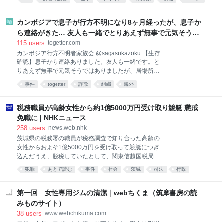
現できるため、クラウドサービスやサーバーの仮想化
す。誰よりも速く走る、テストで人より高い点を取
基盤でも広く活用されています。 さらに、PC-9801を
経済
社会
る、偏差値の高い学校に入る、資格を取る、就職した
起動するために必要となる互換BIOS
ら専門性を磨いて替えの利かない人材になる…と、言
カンボジアで息子が行方不明になり8ヶ月経ったが、息子か
われてきたことはずっと一貫しています。人より上手
ら連絡がきた… 友人も一緒でとりあえず無事で元気そうで
くできることを増やしなさい。強みを作りなさい。キ
はあったが、居場所や会社名も言えず、帰国も難しい状況
115
users
togetter.com
ャリア論の本棚も、突き詰めればここに収斂します。
のよう
カンボジア行方不明者家族会 @sagasukazoku 【生存
しかしAIがあらゆる能力をものすごい勢いで配り始め
確認】息子から連絡ありました。友人も一緒です。と
た今、私たちはもう一つの概念を無視できなくなった
りあえず無事で元気そうではありましたが、居場所や
と思うのです。それが比較優位です。 SaaSを殺して
会社名も言えず、帰国も難しい状況のようでした。 な
楽しむ経営者最近、経営者が「SaaSをAIで置き換え
事件
togetter
詐欺
組織
海外
んらかの組織の影響下にあることがうかがえました。
て、年間数百万円削減しました」「AIで社内ツールを
韓国に2泊3日の旅行に行くと言って、カンボジアで行
自分で作ってみました」などと誇らしげに語るのを目
方不明になってから8ヶ月。 まだまだこの戦いは続き
税務職員が高齢女性から約1億5000万円受け取り競艇 懲戒
にする機会が増え
そうです。 #福岡10名行方不明
免職に | NHKニュース
yomiuri.co.jp/national/20260… 2026-08-07 17:11:11
258
users
news.web.nhk
「旅行に行く」軽装で海外に行った大学生が行方不
茨城県の税務署の職員が税務調査で知り合った高齢の
明、特殊詐欺拠点か「カンボジアにいる」…福岡県警
女性からおよそ1億5000万円を受け取って競艇につぎ
「同様の不明者１０人」 : 読売新聞 【読売新聞】 大
込んだうえ、脱税していたとして、関東信越国税局は
学生の息子（２０歳代）が昨年１２月、カンボジアで
懲戒免職の処分にしました。 懲戒免職になったのは…
行方不明になったとして福岡県警に相談している母親
犯罪
あとで読む
事件
社会
茨城
司法
行政
（５０歳代）が１８日、読売新聞などの取材に応じ
これはひどい
た。息子は海外旅行
第一回 女性専用ジムの清潔｜webちくま（筑摩書房の読
みものサイト）
38
users
www.webchikuma.com