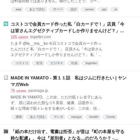
は料金比較ではありません。移行したことで、コード
に埋まっていた「自分たちのサーバがある」という前
aws
あとで読む
サーバ
設計
server
api
ai
提が見えるようになりました。その前提をどう手放し
programming
考え方
*あとで読む
たかを、実際の失敗も含めて紹介します。 Cloudflare
Workers AWSからCloudflareへ移して わかった「サー
コストコで会員カード作った私「白カードで！」店員「今
バを所有しない」こと 常時稼働コストを利用量中心に
は皆さんエグゼクティブカードしか作りませんけど？」→
変えたら、コードの前提まで変わった AWS →
コストコのカード勧誘はやたら圧が強いが、本当にお得な
105
users
togetter.com
Cloudflare 榊原昌彦 一般社団法人リレーションデザイ
の？
たま子 @ta__ma__ko 今日コストコで会員カード作っ
ン研究所
たんだけど 私「白カードで！」 店員さん「今は皆さん
エグゼクティブカードしか作りませんけど？」 私「今
六千円しかないので」 店員「この後の買い物は⁉️」 私
コストコ
生活
ビジネス
社会
togetter
「買い物のお金はあります」 店員「はああー？」 この
後、滅茶苦茶デカボイスで私のメアド読み上げられた
🥹 pic.x.com/8xIbwxnf4b 2026-08-07 20:08:38
MADE IN YAMATO - 第１１話 私はジムに行きたい | ヤン
マガWeb
75
users
yanmaga.jp
MADE IN YAMATO。この女、ただの筋トレ女子にあら
ず、 筋に囚われた獣なり‼ 美容、健康、話題作り、
様々な理由で筋トレをする者がいるが、この女、信濃
川大和はそんな生ぬるい理由では断じて筋トレはせぬ‼
漫画
あとで読む
マンガ
manga
health
Comic
ひたすらに筋肉を愛し筋肉のために筋肉を想い続け筋
肉を育てし求道者なり‼ しかし、筋肉とは仲良くでき
ても、ちょっぴり人間界は苦手なようで‥‥。これは、
「紙の本だけ出す、電書は拒否」が昔は『町の本屋を守る
そんな筋肉馬鹿女子とそれに巻き込まれる被害者との
粋な配慮』、今は『差別者』となる…のだろうか？ -