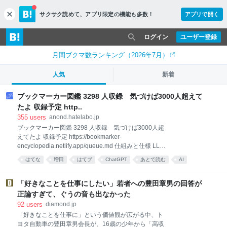
サクサク読めて、
アプリ限定の機能も多数！
アプリで開く
c
l
o
ログイン
ユーザー登録
s
e
月間ブクマ数ランキング（2026年7月）
人気
新着
ブックマーカー図鑑 3298 人収録 気づけば3000人超えて
たよ 収録予定 http..
355
users
anond.hatelabo.jp
ブックマーカー図鑑 3298 人収録 気づけば3000人超
えてたよ 収録予定 https://bookmarker-
encyclopedia.netlify.app/queue.md 仕組みと仕様 LLM
に渡してるプロンプトを記載 https://bookmarker-
はてな
増田
はてブ
ChatGPT
あとで読む
AI
encyclopedia.netlify.app/how-it-works/ ChatGPT APIと
はてなブックマーク
hatena
LLM
anond
かいろいろ試したけど結局ChatGPT Chatに戻ったよ
API 高すぎ！ Terraですら1人あたり17円、Solなら30
「好きなことを仕事にしたい」若者への豊田章男の回答が
円超えちゃう！1000人で17000円ですよ！破産しちゃ
正論すぎて、ぐうの音も出なかった
う！ その点ChatGPT ChatはSolでも使い放題素晴らし
92
users
diamond.jp
いね😉毎回クリックするのは地獄だけど😨
「好きなことを仕事に」という価値観が広がる中、ト
https://b.hatena.ne.jp/ghuug/
ヨタ自動車の豊田章男会長が、16歳の少年から「高収