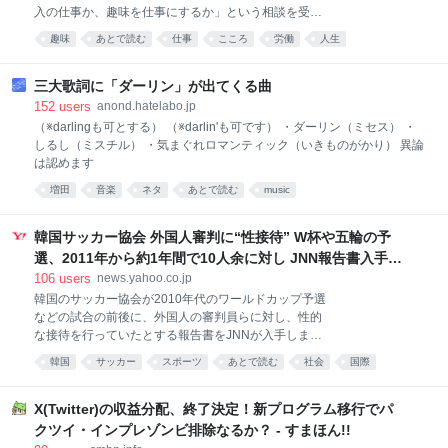
入の仕事か、趣味を仕事にするか」という相談を受け
た。これは、ニッポン放送の期間限定ポッドキャスト
趣味
あとで読む
仕事
こころ
労働
人生
『vs豊田章男 supported by 三四郎のオールナイトニッ
ポン0（ZERO）』での一幕。同番組は、お笑いコン
ビ・三四郎の小宮浩信との交流をきっかけに実現した
三大歌詞に「ダーリン」が出てくる曲
企画だ。同番組はトヨタ自動車が提供するスポンサー
152
users
anond.hatelabo.jp
番組でもあるが、十代の相談に章男氏が本音で向き合
（※darlingも可とする） （※darlin'も可です） ・ダーリン（ミセス） ・
うやりとりの反響が大きかったことから、今回取り上
しるし（ミスチル） ・気まぐれロマンティック（いきものがかり） 異論
げる。豊田氏の答えとキャリア研究を手掛かりにわか
は認めます
った、「好き」と仕事の本当の関係とは――。（イト
増田
音楽
ネタ
あとで読む
music
モス研究所所長 小倉健一） 「趣味を仕事にしたい」
若者の相談に豊田章男の答えは？ 「趣味と会話してみ
てください」 トヨタ自動車会長の豊田章男は、「好き
韓国サッカー協会 外国人審判に“性接待” W杯や五輪の予
なことを仕事にしたい」と考える16歳の少年に、そう
選、2011年から約1年間で10人余に対し JNN報告書入手
（TBS NEWS DIG Powered by JNN） - Yahoo!ニュース
106
users
news.yahoo.co.jp
韓国のサッカー協会が2010年代のワールドカップ予選
などの試合の前後に、外国人の審判員らに対し、性的
な接待を行っていたとする報告書をJNNが入手しまし
た。 JNNが入手した韓国政府の資料によりますと、大
韓国
サッカー
スポーツ
あとで読む
社会
国際
韓サッカー協会は2011年3月からのおよそ1年間に、韓
これはひどい
国で行われたワールドカップやオリンピックの予選な
どあわせて7試合で、外国人審判ら10人あまりに対
X(Twitter)の収益分配、終了決定！新プログラム移行でパ
し、性的な接待を行っていたということです。 費用は
クツイ・インプレゾンビ排除なるか？ - すまほん!!
1回あたり日本円で最大12万円ほどで、協会の副会長