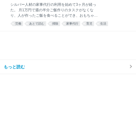
シルバー人材の家事代行の利用を始めて3ヶ月が経っ
た。 月1万円で週の半分ご飯作りのタスクがなくな
り、人が作ったご飯を食べることができ、おもちゃが
散乱するリビング掃除はほとんどと言っていいほどし
労働
あとで読む
掃除
家事代行
育児
生活
なくなり、トイレ掃除は頻度が半分くらいになった。
え……コスパ良すぎ……🫶🏻 — みず☺︎3y🦖
(@mizu_mom_2) June 24, 2026 せっかくなので、実
際に使ってみた感想や、いろいろな情報をまとめてみ
る。 今思えば もっと早く利用すればよかった。 しか
ない。 シルバー人材センターを利用しようと思った理
由我が家はフルタイム共働き、子どもは年少の男の子
が1人。 毎日時間との戦い。 私は仕事終わりに家事を
もっと読む
楽しくテキパキとできる方ではない。ついだらけてし
まう。 私の難儀なところは、気持ちよくだらけて、家
事のことなど忘れてしまえたらいいのに、 「もう1週
間トイレ掃除してない」 「階段に猫