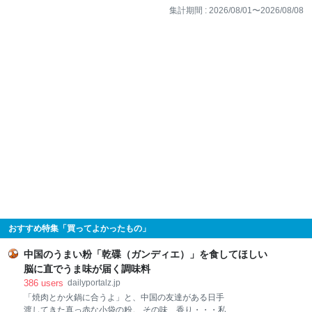
集計期間 :
2026/08/01
〜
2026/08/08
おすすめ特集「買ってよかったもの」
中国のうまい粉「乾碟（ガンディエ）」を食してほしい
脳に直でうま味が届く調味料
386
users
dailyportalz.jp
「焼肉とか火鍋に合うよ」と、中国の友達がある日手
渡してきた真っ赤な小袋の粉。 その味、香り・・・私