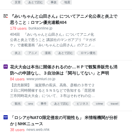
う感覚は人間関係を変えるのか 私たちは、収入や仕
災害
あとで読む
事故
地震
設内に戻っていたことが関係者への取材で判明した。
事、暮らしぶりなどを周囲と比べながら、自分の立ち
毎日新聞の取材では、再入館する際にイオン関係者ら
位置を
に許可を得たとする証言が複数あり、イオン側が社内
『みいちゃんと山田さん』についてアニメ化公表と炎上で
規定に反していた疑いがある。 正式アナウンスなかっ
思うこと：ロマン優光連載404
たが… イオンによると、社内の災害マニュアルでは、
179
users
bunkaonline.jp
大きな地震の場合、利用客や従業員の避難完了後、警
404回 『みいちゃんと山田さん』についてアニメ化
察や消防などの行政機関と連携した施設の安全確認を
公表と炎上で思うこと 講談社のマンガアプリ『マガポ
実施。その結果を踏まえて施設の責任者が入館の可否
ケ』で連載漫画『みいちゃんと山田さん』のアニメ化
を各テナントなどに伝える流れになっている。 施設側
されるという情報が発表され、どういうプラットホー
は、マニュアルに基づき、警察に地震発生約13分後に
炎上
アニメ
漫画
あとで読む
ロマン優光
ムで公開され、どういうスタッフで製作されるか不明
通報した上で、その約20分後までに利用客と従業員の
みいちゃんと山田さん
表現規制
表現の自由
障害
福祉
のまま、アニメ化されることの是非についてSNS上で
避難を完了。施設の安全確認を終えていなかったた
は議論が盛り上がっている。 アニメ化に関する詳細に
花火大会は本当に開催されるのか…ＨＰで観覧券販売も消
め、責任者が施設への立ち
ついてはわかっていないが、スポンサーの問題等を考
防への申請なし、３自治体は「関与してない」と声明
えれば地上波アニメではなくNetflixのような配信サー
84
users
www.yomiuri.co.jp
ビスで製作されるのではないかと思う。 この作品につ
【読売新聞】 滋賀県の長浜、高島、彦根の３市で２
いてはこの連載で過去に触れたことがある（『みいち
２日に同時開催するとＳＮＳなどで告知する「琵琶湖
ゃんと山田さん』について思うこと：ロマン優光連載
三市同時花火大会」について、３市はそれぞれの公式
368）ので、改めて自分の評価を書くことはしないが
ＨＰで「自治体や観光協会の関与はない」との声明を
「この作品は作者の体験をベースに軽度知的障害の人
観光
sns
事件
あとで読む
ビジネス
crime
travel
発表した。７日時点で開催に必要な消防など
や取材などで得た水商売や風俗、パパ活等に従事する
人や客の極端で不快なエピソードを過剰に積み込み、
「ロシアがNATO限定侵攻の可能性も」 米情報機関が分析
体裁程度の
か | NHKニュース
38
users
news.web.nhk