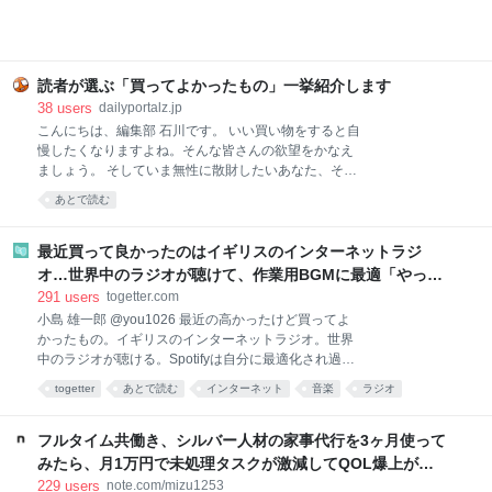
本格派！無印良品 ごはんにかける 四川麻婆豆腐 画像
参照元：Amazon 麻婆豆腐が好きで、お家でもよく作
ります。白ご飯と一緒に食べるのが至福の時間です。
簡単に作れる料理ではありますが、具材を買ってきて
調理するのは、面倒くさい。特に夏は外出するのも調
読者が選ぶ「買ってよかったもの」一挙紹介します
理するのも暑くて億劫。そんなときでも、手軽に本格
38
users
dailyportalz.jp
麻婆豆腐が味わえるのがこちらの商品です。 熱湯で約
こんにちは、編集部 石川です。 いい買い物をすると自
4〜5分あたためて（電子レンジであたためる場合は
慢したくなりますよね。そんな皆さんの欲望をかなえ
500Wで約2分）、ご飯にかけるだけ。初めて食べたと
ましょう。 そしていま無性に散財したいあなた、そん
きは、正
なあなたの欲望も同時にかなえましょう。 いまや資本
あとで読む
主義の手先となった我々人類にもたらされる癒しのひ
ととき、それがこのコーナー「読者の買ってよかった
もの」です。 ただいまAmazonが7/13(月)いっぱいま
最近買って良かったのはイギリスのインターネットラジ
で、プライムデーの大型セール中（現在は先行セー
オ…世界中のラジオが聴けて、作業用BGMに最適「やっぱ
ル）なので、琴線に触れた方はどしどしお買い求めく
り物理的な機械」「この質感で鎮座してくれるのがいい」
291
users
togetter.com
ださい。 ※このページのリンクからご購入いただくと
小島 雄一郎 @you1026 最近の高かったけど買ってよ
一部収益がサイトに還元され運営費になります。あり
かったもの。イギリスのインターネットラジオ。世界
がとうございます！
中のラジオが聴ける。Spotifyは自分に最適化され過ぎ
ていて、新しい発見が少ない。世界のラジオ聴いてる
togetter
あとで読む
インターネット
音楽
ラジオ
と、その国の雰囲気とかと一緒に音楽が流れてくる。
ガジェット
家電
BGM
ネット
イギリス
作業用BGMに最適。似たアプリはあるけど、やっぱり
こっちがいい。 pic.x.com/Qf4rbfrpij 2026-06-28
フルタイム共働き、シルバー人材の家事代行を3ヶ月使って
10:48:11
みたら、月1万円で未処理タスクが激減してQOL爆上がり
した話。｜みず
229
users
note.com/mizu1253