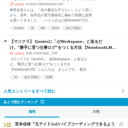
筋肉賛歌コメディである‼
INVISIBLE Dojo. ーQUIET & COLORFUL PLACE-
20
users
m-dojo.hatenadiary.com
東野圭吾さんは、「街の書店を守りたい」という思い
から、長年、自作品の電子書籍化に極めて慎重な姿勢
を貫いてきました。…— たられば (@tarareba722)
August 5, 2026 東野圭吾さんは、「街の書店を守りた
society
本
life
book
あとで読む
い」という思いから、長年、自作品の電子書籍化に極
めて慎重な姿勢を貫いてきました。 現在Kindle等で販
売されている『容疑者Xの献身』など一部東野作品の
【マジクラ】 Geminiに「@Workspace」と送るだ
電子版発売日は2020年。コロナ禍で書店へ行けない読
け。"勝手に育つ仕事ログ"をつくる方法 【NotebookLM】
者のために、代表作7作品だけを特例で電子化しまし
｜まじん
42
users
note.com/majin_108
たが、その際も「最初で最後かもしれない」と語って
【マジクラ】 Geminiに「@Workspace」と送るだ
らっしゃいました。 そして本日2026年8月5日、ガリ
け。"勝手に育つ仕事ログ"をつくる方法
レオシリーズ完結編『永遠の記憶』が発売されまし
【NotebookLM】 こんにちは、まじんです。 最近、
た。電子版は見当たりません。 書店で本と出会い、棚
NotebookLMの名称が「Gemini Notebook」に変わり
から手に取り、レジでお金を払って、カバーを付ける
AI
あとで読む
仕事
ました。 NotebookLMという名前に親しみがあったの
かどうか聞かれて、カバンに入れて持ち帰って、コー
ですが、今後はGemini側に集約する感じなんでしょう
ヒーをいれてページを開いてイン
ね。 ただ、今回の記事では少しややこしいので旧名の
人気エントリーをすべて読む
「NotebookLM」と呼ばせていただきます。 というの
も、今回ご紹介するのはGeminiの「ノートブック」機
あとで読むランキング
?
能を活用するテクニックなんです！ 皆さま、少し前に
追加されたノートブック機能を使っていますか？ これ
週間
月間
GoogleWorkspace版のGeminiにはまだ実装されてい
ないですが、無料のGoogleアカウントでも使えるよう
宮本佳林『元アイドルがバイブコーディングできるよう
1
位
になりました。（GWS版にもそのうち来るはず…）