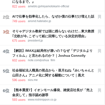
になるまで。』
Geminiとのチャットのや
822
users
ameblo.jp/miyamotokarin-official
AIで仕事を効率化したら、なぜか僕の仕事だけ増えた話
2
位
749
users
anond.hatelabo.jp
そりゃデジタル教材では頭に残らないわけだ…東大教授
3
位
｢北欧が今､こぞって紙に回帰している決定的理由」
675
users
president.jp
【解説】IMAXは結局何が凄いの？なぜ「デジタルより
4
位
フィルム」と言われるのか？｜Joshua Connolly
602
users
note.com/joshua_film
社会福祉法人職員の視点から・亜月ねね『みいちゃんと
5
位
山田さん』アニメ化に関する騒動について｜黒犬
596
users
sizu.me
【熊本震度7】イオンモール爆発、雑貨店社長が「売上
6
位
金戻して」指示認め謝罪
593
users
www.nishinippon.co.jp