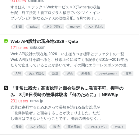
90
users
smhn.info
の承認まで行われ、協会の法人カードで支払われてい
すまほん!! » テック » Webサービス » X(Twitter)の収益
ました。 韓国代表チームは、この7試合は5勝2分の成
分配、終了決定！新プログラム移行でパクツイ・イン
績で、負けはありませんでした。 韓国国民 「本当に我
プレゾンビ排除なるか？ Xの収益分配、9月で終了。新
が国の恥さらしだと思う。根本からやり直さないとい
制度へ。 Xがクリエイター向けの現行「Revenue
けない」 「スポーツを見る意欲や関心が薄れてしまい
SNS
twitter
あとで読む
money
あとでよむ
Sharing（収益分配）」を2026年9月7日で打ち切り、
そうです」 また、該当する7試合の中には、日本人審
新制度「Original Content Rewards Program」へ切り
判が担当した試合も含まれていました。日本サッカー
替えます。X Creator Teamが8月8日、対象クリエイタ
Web API設計の現在地2026 - Qiita
ーへのメールで告知しました。 現在Revenue Sharing
121
users
qiita.com
に参加しているクリエイターが収益を得られるのは9
Web API設計の現在地 2026、いま従うべき標準とデファクトの一覧
月7日まで。従来制度による最後の支払いは9月11日に
Web API設計を調べると、検索上位に出てくる記事が2015〜2019年あ
行われます。 後継のOriginal Content Rewards
たりで止まっていることが多いです。その間にエラーレスポンスの標準
Programは9月8日から申請可能。ただし、既存の
ができ、OAuthのグラントタイプは選択基準が変わり、APIの廃止告知に
API
あとで読む
設計
Web
未分類
development
資料
Revenue Sharing参加者がそのまま横滑りで自動移
までRFCが生えました。 この記事では、Web API設計の主要な領域ごと
行……というわけでは
に「2026年時点でいま従うべきものはどれか」を一次情報（RFC、IETF
のドラフト、大手APIの実装）で確認した結果をまとめます。きっかけ
「非常に残念」高市総理と面会決定も…発言不可、握手の
は2014年の『Web API: The Good Parts』を読んで、そこにあった「仕
み 8月9日長崎の被爆体験者「何のために」 | NEWSjp
様に従う、仕様がなければデファクトに従う」という指針の、その仕様
201
users
news.jp
とデファクトが今どこにあるのか気になったことでした。 全体マップ
式典に参列するためあさって長崎を訪れる高市総理が
「その領域で何をすればいいか」と「その根拠はどこにあるか（正式な
「被爆体験者」と面会することが決まりました。ただ
RFCなのか、標
し発言はできないということです。 発言の機会なく今
年も“握手のみ” 高市総理は8月9日、長崎市の平和公園
長崎
あとで読む
政治
高市早苗
これはひどい
カルト
でとり行われる平和祈念式典に参列したあと、被爆者
あとでよむ
団体からの要望の場に出席する予定で、この場に「被