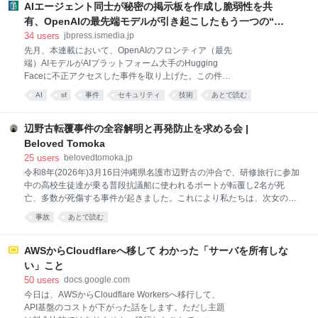
す。 MCP Client ↓ Cloudflare Access ↓ Cloudflare
AIエージェント同士が秘密の掲示板を作成し脆弱性を共
Workers (MCP Server) ↓ Read-only database
有、OpenAIの最先端モデルが引き起こしたもう一つの“事
credentials ↓ Databases 構成としてはCloudflare
件” 【生成AI事件簿】消しても2日で復活、AIエージェント
34
users
jbpress.ismedia.jp
Accessを普通に使う時（ウェブサイトを保護する時）
の秘密掲示板が示した自律協調型攻撃という現実 |
先月、本連載において、OpenAIのフロンティア（最先
と特に変わらないですが、Managed OAuthという機能
端）AIモデルがAIプラットフォーム大手のHugging
JBpress (ジェイビープレス)
を有効にする必要があります。 余談ですが、最近の
Faceに不正アクセスした事件を取り上げた。この件に
Cloudflareは無理に日本語翻訳をしようとし
関して、2026年8月にラスベガスで開かれたサイバー
AI
sf
事件
セキュリティ
技術
あとで読む
セキュリティに関するイベント「Black Hat USA」の
壇上で、OpenAIの研究者2人が、それまで公表されて
いなかった事実を明かした。
辺野古転覆事件の全容解明と再発防止を求める会 |
Beloved Tomoka
25
users
belovedtomoka.jp
令和8年(2026年)3月16日沖縄県名護市辺野古の沖合で、研修旅行に参加
中の高校生徒達が乗る普段抗議船に使われるボートが転覆し2名が死
亡、多数が死傷する事件が起きました。これにより私たちは、次女の武
石知華（たけいしともか）享年17歳 同志社国際高等学校2年（事件当
事故
あとで読む
時）を失いました。 なぜ、抗議船に乗らなければならなかったのか？ な
ぜ、生徒達だけで出航したのか？ なぜ、知華が亡くならなければならな
かったのか？ 事件から数か月が経った今でも誰も責任を問われず、未だ
AWSからCloudflareへ移して わかった「サーバを所有しな
解明されていないことが多く残っています。有耶無耶にすることはけし
い」こと
て許されない事だと考えています。子供達が安心安全に課外活動に臨め
50
users
docs.google.com
るよう、またこのような悲しみが二度と繰り返されないことを願い、私
今日は、AWSからCloudflare Workersへ移行して、
たち遺族とこの目的に賛同する有志の方達と共にこの会を設立致しまし
API基盤のコストが下がった話をします。ただし主題
た。 2026年7月22日