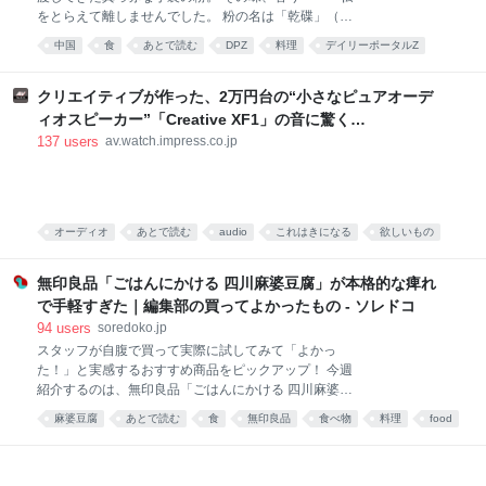
をとらえて離しませんでした。 粉の名は「乾碟」（ガ
ンディエ）。唐辛子や花椒、ピーナッツの粉を調合し
中国
食
あとで読む
DPZ
料理
デイリーポータルZ
た、脳に直でうま味が届く調味料です。 そんな乾碟を
食べ物
food
唐沢むぎこ
中華
みんなで食べる、「旨粉会（うまこかい）」をやりま
した。 真っ赤な小袋に入った粉 大学院生のころ、中国
クリエイティブが作った、2万円台の“小さなピュアオーデ
の東北地方から来た留学生の女の子と仲良くなりまし
ィオスピーカー”「Creative XF1」の音に驚く
た。 彼女は辛い物が大好き。「日本には辛い食べ物が
[Sponsored]
137
users
av.watch.impress.co.jp
ない」と、中国のショッピングサイト「淘宝」（タオ
パオ）で大量に本場中国のフードをお取り寄せしてお
りました。日々、私はそのおこぼれにあずかっていた
のです。 そんな彼女がある日、 はつらつとした唐辛子
キャラの描かれた、真っ赤な小袋をくれました。 なん
オーディオ
あとで読む
audio
これはきになる
欲しいもの
だこれ。すごく辛そう。 「七味唐辛子みたいなもんか
PC
な」と思い、少量カップ麺にかけてみると、 予想だに
無印良品「ごはんにかける 四川麻婆豆腐」が本格的な痺れ
していなか
で手軽すぎた｜編集部の買ってよかったもの - ソレドコ
94
users
soredoko.jp
スタッフが自腹で買って実際に試してみて「よかっ
た！」と実感するおすすめ商品をピックアップ！ 今週
紹介するのは、無印良品「ごはんにかける 四川麻婆豆
腐」。ごはんにかけるだけで、山椒がしっかりきいた
麻婆豆腐
あとで読む
食
無印良品
食べ物
料理
food
本格四川の味が楽しめます。暑くて料理が億劫な日
や、時短ごはんにおすすめです！ ▼買ってよかったも
の2025と先週分はこちら レトルトレベルと思えない