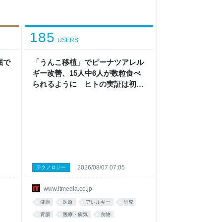
185
USERS
屈で
「うんこ移植」でピーナツアレル
ギー改善、15人中6人が数粒食べ
られるように ヒトの実証は初
Science系列誌掲載
2026/08/07 07:05
テクノロジー
www.itmedia.co.jp
健康
医療
アレルギー
研究
胃腸
医療・病気
食物