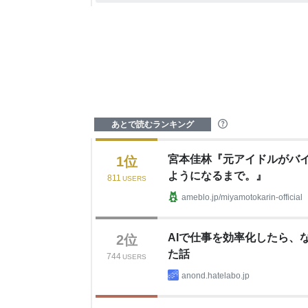
あとで読むランキング
?
宮本佳林『元アイドルがバ
1
位
ようになるまで。』
811
USERS
ameblo.jp/miyamotokarin-official
AIで仕事を効率化したら、
2
位
た話
744
USERS
anond.hatelabo.jp