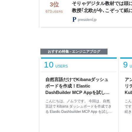
そりゃデジタル教材では頭
3
位
教授｢北欧が今､こぞって紙
673
USERS
由」
president.jp
おすすめ特集 - エンジニアブログ
10
9
USERS
U
自然言語だけでKibanaダッシュ
アン
ボードを作成！Elastic
リテ
DashBuilder MCP Appを試して
Kub
みた - Taste of Tech Topics
Ja
こんにちは、ノムラです。 今回は、自然
こん
ン -
言語で Kibana ダッシュボードを作成でき
です。
る Elastic Dashbuilder MCP App を試して
続き、
みます。 はじめに 1. Elastic Dashbuilder
Ja
MCP Appとは 2. 検証環境 3. サンプルデ
ンド
ータの準備 4. 自然言語でダッシュボード
DB