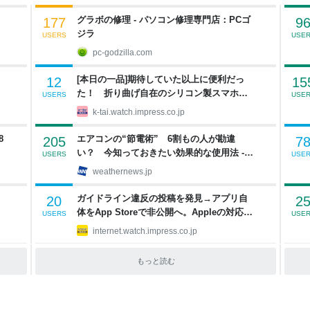
グラボの修理 - パソコン修理専門店：PCゴ
177
9
ジラ
USERS
USE
pc-godzilla.com
[本日の一品]期待していた以上に便利だっ
12
15
た！ 折り曲げ自在のシリコン製スマホス
USERS
USE
タンド
k-tai.watch.impress.co.jp
8
エアコンの“節電術” 6割もの人が勘違
205
7
い？ 今知っておきたい効果的な使用法 -
USERS
USE
ウェザーニュース
weathernews.jp
ガイドライン違反の投稿を発見→アプリ自
20
2
体をApp Storeで非公開へ。Appleの対応に
USERS
USE
賛否両論【やじうまWatch】
internet.watch.impress.co.jp
タ
もっと読む