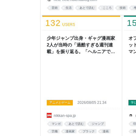
の文章を記憶しておきたい。 理解を超越するもの
芸術
生活
あとで読む
こころ
技術
がでた。 すごい。 みんな、この本すごいよ。 
名）という人が面白そうだと気楽に本屋に寄って
132
1
USERS
少年ジャンプ出身・ギャグ漫画家
オ
2人が当時の「過酷すぎる週刊連
ッ
載」を振り返る。「ヘルニアで入
マ
院しても原稿は落とさない」スト
だ
イックな舞台裏 | 日刊SPA!
2026/08/05 21:34
アニメとゲーム
学
nikkan-spa.jp
マンガ
あとで読む
ジャンプ
労働
漫画家
ブラック
漫画