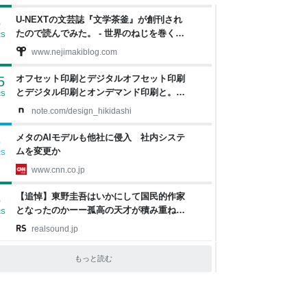
U-NEXTの文芸誌『文学茶釜』が創刊され
6
たので読んでみた。 - 世界のねじを巻くブ
RS
ログ
www.nejimakiblog.com
オフセット印刷とデジタルオフセット印刷
5
とデジタル印刷とオンデマンド印刷と。｜
RS
デザインのひきだし 津田淳子
note.com/design_hikidashi
メタのAIモデルも他社に侵入 社内システ
8
ムを変更か
RS
www.cnn.co.jp
【追悼】東野圭吾はいかにして国民的作家
5
となったのかーー孤高の天才が積み重ねて
RS
きた“挑戦”の軌跡
realsound.jp
もっと読む