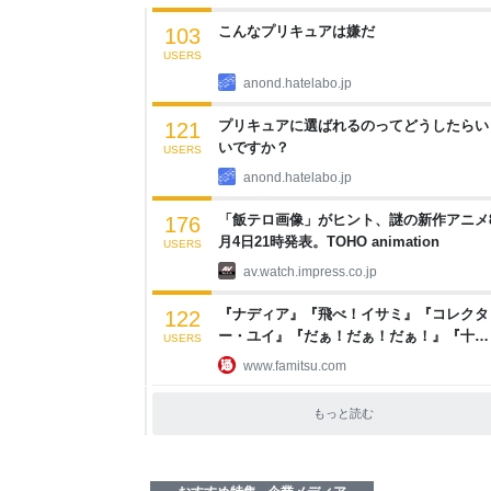
こんなプリキュアは嫌だ
103
USERS
anond.hatelabo.jp
プリキュアに選ばれるのってどうしたらい
121
いですか？
USERS
anond.hatelabo.jp
「飯テロ画像」がヒント、謎の新作アニメ
176
月4日21時発表。TOHO animation
USERS
av.watch.impress.co.jp
『ナディア』『飛べ！イサミ』『コレクタ
122
ー・ユイ』『だぁ！だぁ！だぁ！』『十二
USERS
国記』などNHKのなつかしアニメ10作品の
www.famitsu.com
第1話が期間限定無料配信 | ゲーム・エン
メ最新情報のファミ通.com
もっと読む