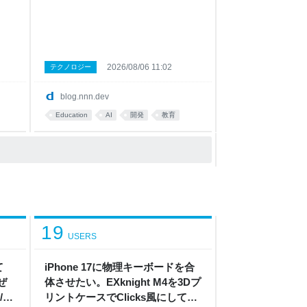
し
研究について解説します。 詳細は、以下
わ
の EDM 2026 のページからご覧いただけ
最
ます。 PDF HTML また、人工知能学会や
6年度
Festival of Learning の参加レポートは、
ケー
以下のリンクからご覧いただけます。 人
エンド
工知能学会 2026 Festival of Learning
2026/08/06 11:02
テクノロジー
仮想
2026 項目反応理論とは 本題に入る前に、
クの
テストで測る受検者の能力と正答率の関係
blog.nnn.dev
 セ
について、少し説明します。 現在、N高等
の体
学校・S高等学校・R高等学校（以下、N
Education
AI
開発
教育
グ研
高グループ）では、任意参加型の Web 学
ア研修
内模試である 学力診断キャンペーン や、
必修科目に
19
USERS
て
iPhone 17に物理キーボードを合
ぜ
体させたい。EXknight M4を3Dプ
8
リントケースでClicks風にしてみ