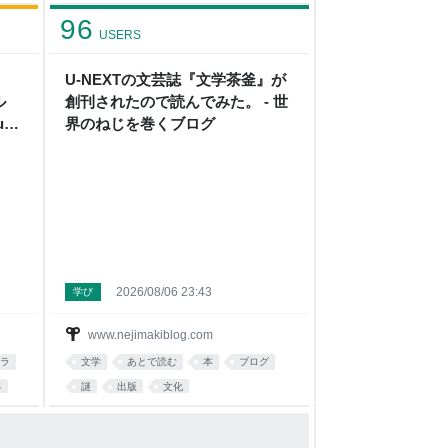
あとで読む
medical
96
USERS
U-NEXTの文芸誌『文学茶釜』が
ル
創刊されたので読んでみた。 - 世
a
界のねじを巻くブログ
2026/08/06 23:43
学び
www.nejimakiblog.com
ラ
文学
あとで読む
本
ブログ
界
謎
出版
文化