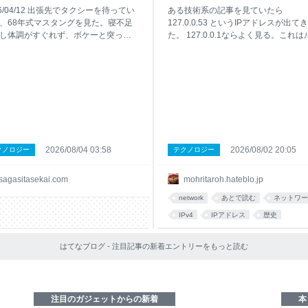
父親がスティーブ・マックィー
全体なんだろう？ - in betwee
26/04/12 出張先でタクシーを待ってい
ある技術系の記事を見ていたら
と同じタートルネックを着てい
days
、68年式マスタングを見た。寝不足
127.0.0.53 というIPアドレスが出てき
のを思い出したこと - 失われた
し体調がすぐれず、ボケーと突っ立
た。 127.0.0.1ならよく見る。これは
いたら目の前をいきなり通り過ぎ
プバックアドレスというやつであり、
界を探して
あの有名な映画「ブリット」に出て
のホスト自身、つまりlocalhostに割
ファストバックだ。それが本物だっ
てられるIPアドレスだ。この最後の
か、完全なレプリカだったのか、あ
ットが53になるバリエーションにつ
は別の型式のものをフルレストアし
は寡聞にして知らなかったのだが、
ーツを取り替え復元したものだった
Ubuntu系のLinuxでDNS用のローカ
、よく分からないけど、古いガソリ
ドレスとして使われているそうだ。 
ンジンの独特の音を響かせて走って
で初めて知ったのだが、そもそもルー
た。 不意打ちだったし、どうして？
バックアドレスは127.0.0.1というひ
2026/08/04 03:58
2026/08/02 20:05
クノロジー
テクノロジー
ったが、確かそのあたりにはフォー
のIPアドレスではなく、127.0.0.0/8
合弁している会社があって大きな工
うクラスAがまるまる割り当てられて
sagasitasekai.com
mohritaroh.hateblo.jp
構えている。ひょっとするとアメリ
て、Linuxなどでは127.で始まる167
国のエンジニアあたりが近辺に駐在
7216個のIPv4アドレスどれにpingし
network
あとで読む
ネットワー
いて、自分の趣味でその伝説の車を
自分自身が答えるらしい。今さらLinu
IPv4
IPアドレス
歴史
込んだのかもしれない。世界中にフ
用者には常識的な話で恐縮だが、すぐ
がいるから誰がどういう経緯で乗っ
をよぎったのは「それって無駄じゃ
インターネット
linux
history
るのか、いくらでも理由はありそう
ね？」ということ。いや
はてなブログ - 注目記事の新着エントリーをもっと読む
ネット
 目にしたのは本当に一瞬だったけ
その特別感は別格で、この世
注目のガジェットからの新着
本