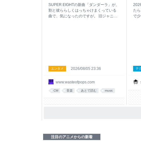
に
SUPER EIGHTの新曲「ダンダーラ」が、
20
ン
割と彼ららしくはっちゃけまくっている
たら
た
曲で、気になったのですが。 旧ジャニー
で少
ズ勢のMVもリリース前から普通にフルヴ
って
世
ァージョンが公開されるようになりまし
た。
たなあ、という感慨を抱きつつ、この曲
来る
を書いたのは誰だと確認したら山本加津
たの
彦氏。 西野カナの「パッ」「手をつなぐ
るい
理由」といったシングル楽曲、また
てパ
AKB48、乃木坂46、欅坂46あたりのシン
のか
グルのカップリング曲の作曲を手がけて
ンエ
いる方です。 割としっとり目の曲が多い
行っ
2026/08/05 23:36
エンタメ
テ
人が何でこんな曲を、と思ったのです
と思
が、コンペか何かで楽曲のテーマに合わ
ドと
www.wasteofpops.com
せて、自分の「置きにいきがち」なとこ
場を
ろから思い切り外してチャレンジしてみ
カ本
CM
音楽
あとで読む
music
たところ、うまくいったとかでしょう
して
か。よいことです。 問題は、シングル表
持ち
題曲にしてカラオケDAMのCMソングとし
ァン
てタイアップが付いているこの曲で、MV
てい
の冒頭で「ダンダーラ」の英字綴りとし
だ。
て「DAMDARA
ど、
注目のアニメからの新着