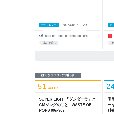
を作成 5. 生成されたダッシュボードの確
澤、
認 まとめ はじめに Kibana のダッシュボ
しま
ードは、Elasticsearch に蓄積されたデー
ーそ
タを可視化するうえで非常に便利です。
ョン
一方で、慣れていない場合は最初の一歩
Fi
に少し時間がかかります。 そこで本記事
なる
2026/08/07 12:29
テクノロジー
テ
では、Kibana のサンプルデータを利用
で、
し、Elastic Dashbuilder MCP App に自然
では
acro-engineer.hatenablog.com
言語で依頼して、ダッシュボード作成か
料や
ら Kibana へのエクスポートまでを試して
る方
あとで読む
みます。 1. Elastic Dashbu
子 
ショ
Call
はてなブログ - 注目記事
51
2
USERS
SUPER EIGHT「ダンダーラ」と
高
CMソングのこと - WASTE OF
ー
POPS 80s-90s
科