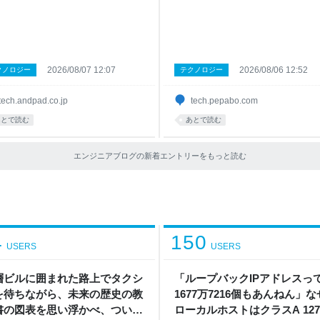
セキュリティチームの宜野座が参加
の設計意図や工夫、実施の様子を紹介
した。 今回は、現地参加したメンバ
ます。新卒エンジニア研修の設計に携
れぞれの視点から、おすすめセッシ
る方々の参考になれば幸いです。ぜひ
をご紹介します。SRE、DBRE、
後までご覧ください。 はじめに 202
nOps、セキュリティと、担当領域の異
新卒エンジニア研修概要 Webアプリ
メンバーが選んだセッションなの
ション研修(バックエンド) フロント
2026/08/07 12:07
2026/08/06 12:52
クノロジー
テクノロジー
幅広いテーマをカバーできているの
研修 モデリング/設計研修 インフラ/
ないかと思います。これから発表資
化研修 SRE研修 障害対応100本ノッ
tech.andpad.co.jp
tech.pepabo.com
動画で、セッションの内容を確認す
概要 設計意図 効果 セキュリティ研修
の参考になれば幸いです。 会場の様
キュリティレビュー体験 脆弱性診断
あとで読む
あとで読む
各チームメンバーのおすすめするセッ
験 機械学習＆データエンジニアリン
ン SRE谷合のおすすめ From Tool
修 おわりに 2026年度新卒エンジニ
s to Context Fabric:
エンジニアブログの新着エントリーをもっと読む
概要 今年の新卒エンジニア研修は
「Agentic Engineering時代にお
4
150
USERS
USERS
層ビルに囲まれた路上でタクシ
「ループバックIPアドレスっ
を待ちながら、未来の歴史の教
1677万7216個もあんねん」な
書の図表を思い浮かべ、ついで
ローカルホストはクラスA 127/