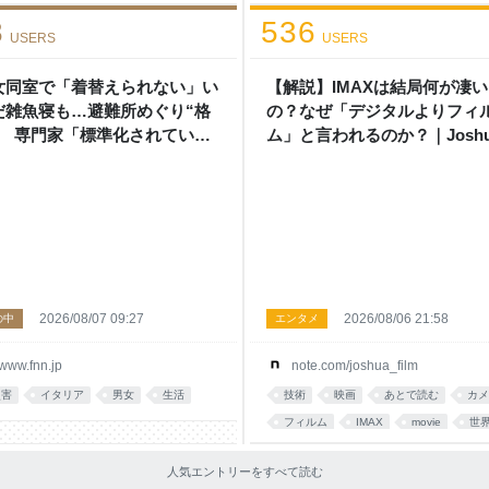
技術
コミュニケーション
work
8
536
USERS
USERS
女同室で「着替えられない」い
【解説】IMAXは結局何が凄い
だ雑魚寝も…避難所めぐり“格
の？なぜ「デジタルよりフィ
” 専門家「標準化されていな
ム」と言われるのか？｜Joshu
」 令和8年熊本地震｜FNNプ
Connolly
イムオンライン
2026/08/07 09:27
2026/08/06 21:58
の中
エンタメ
www.fnn.jp
note.com/joshua_film
災害
イタリア
男女
生活
技術
映画
あとで読む
カメ
フィルム
IMAX
movie
世
人気エントリーをすべて読む