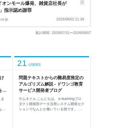
イオンモール爆発、雑貨店社長が
」指示認め謝罪
co.jp
2026/08/02 21:39
集計期間 :
2026/07/31
〜
2026/08/07
21
USERS
おけ
問題テキストからの難易度推定の
！
アルゴリズム解説 - ドワンゴ教育
を実
サービス開発者ブログ
tal
しま
サムネイル こんにちは。 e-learningプロ
ダクト開発部データ活用システム開発セク
たな新
ションでなんとか働いている堀です。 今
修
回は、人工知能学会や EDM
を
2026（Festival of Learning）で発表し
ム
た、テキストから問題の難しさを推定する