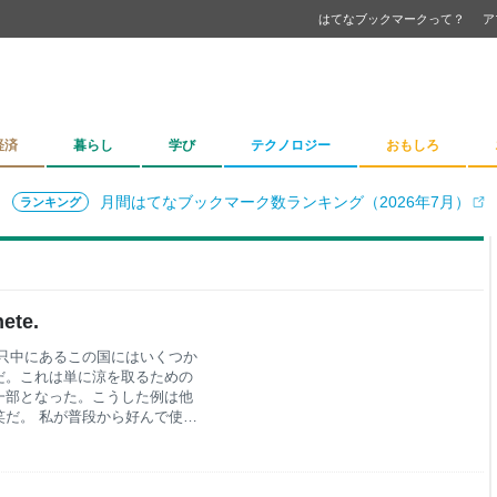
はてなブックマークって？
ア
経済
暮らし
学び
テクノロジー
おもしろ
月間はてなブックマーク数ランキング（2026年7月）
ランキング
te.
只中にあるこの国にはいくつか
だ。これは単に涼を取るための
一部となった。こうした例は他
だ。 私が普段から好んで使う
いついた概念だ。 感性さんの
が、特定を避けるために一部改
しい。 すごい。 半日で読み
られないかもしれない。すべて