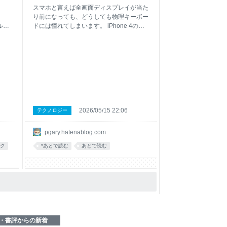
n
た。 - 趣味と物欲
スマホと言えば全画面ディスプレイが当た
り前になっても、どうしても物理キーボー
ルー
ドには憧れてしまいます。 iPhone 4の頃
そ
には、スライド式キーボード付きのケース
り当
を使ってみたこともありましたが、このタ
オクテ
イプのキーボードケースは、今ではすっか
いて
り見かけなくなってしまいました。多くの
人がフリック入力に慣れてしまい、あまり
ルア
売れなかったのだろうと思います。
それ
ascii.jp 一方で、Androidでは物理キーボー
プ
ド付き端末が細々と生き残っています。最
とつ
近も、Unihertz Titan 2 Eliteの発売が話題
2026/05/15 22:06
テクノロジー
とい
になっていましたし、私自身も、Gemini
い
PDAでSKKを使っていたことがあります。
pgary.hatenablog.com
7万
pgary.hatenablog.com そんなこともあ
ても
り、iPhoneと一体化する物理キーボード
ク
*あとで読む
あとで読む
x利
ケースであるClicksには、以前から謎の憧
頭
れがあります。 ただし、iPhone 17用で
23,870円、しかも
・書評からの新着