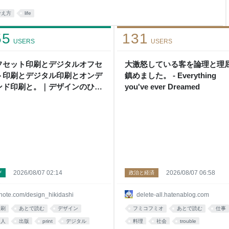
に出逢った。名付けられない涙
考え方
life
ぜったい読んで。 〇〇（作家
、芥川賞候補だったんだ
55
131
USERS
USERS
フセット印刷とデジタルオフセ
大激怒している客を論理と理
ト印刷とデジタル印刷とオンデ
鎮めました。 - Everything
ンド印刷と。｜デザインのひき
you've ever Dreamed
し 津田淳子
2026/08/07 02:14
2026/08/07 06:58
び
政治と経済
note.com/design_hikidashi
delete-all.hatenablog.com
印刷
あとで読む
デザイン
フミコフミオ
あとで読む
仕事
同人
出版
print
デジタル
料理
社会
trouble