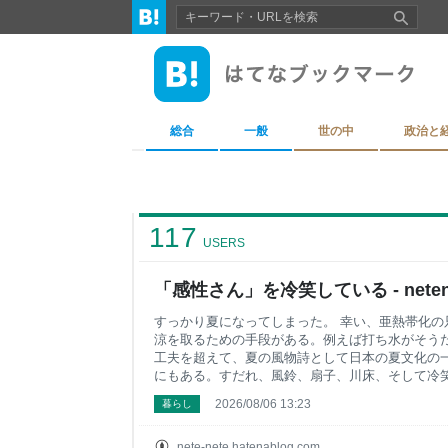
総合
一般
世の中
政治と
117
USERS
「感性さん」を冷笑している - netene
すっかり夏になってしまった。 幸い、亜熱帯化の
涼を取るための手段がある。例えば打ち水がそう
工夫を超えて、夏の風物詩として日本の夏文化の
にもある。すだれ、風鈴、扇子、川床、そして冷笑
冷笑語に「感性さん」がある。ここ1年くらいで思
2026/08/06 13:23
暮らし
例を挙げよう。以下はツイッターで拾った事例だ
変したり伏せ字にしたりしている。特定はやめてほ
切って、そのあとの半日は茫然とした。 一生忘れ
nete-nete.hatenablog.com