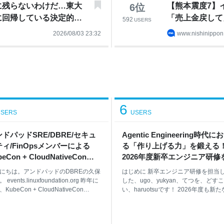
に残らないわけだ…東大
【熊本震度7】
6
位
に回帰している決定的理
「売上金戻して
592
USERS
2026/08/03 23:32
www.nishinippon.
6
SERS
USERS
ドパッドSRE/DBRE/セキュ
Agentic Engineering時代に
ィ/FinOpsメンバーによる
る「作り上げる力」を鍛える
eCon + CloudNativeCon
2026年度新卒エンジニア研修
pan 2026のおすすめセッショ
施しました - Pepabo Tech Por
にちは。アンドパッドのDBREの久保
はじめに 新卒エンジニア研修を担当
 ANDPAD Tech Blog
 events.linuxfoundation.org 昨年に
した、ugo、yukyan、てつを、どすこ
KubeCon + CloudNativeCon
い、haruotsuです！ 2026年度も新
pan 2026が今年も開催されました！ア
卒エンジニアを迎え、講師陣一同で研
パッドからは、SREチームの谷合、
を実施しました。本記事では、各研修
REチームの久保、FinOpsチームの吉
設計・実施した講師陣が、カリキュラ