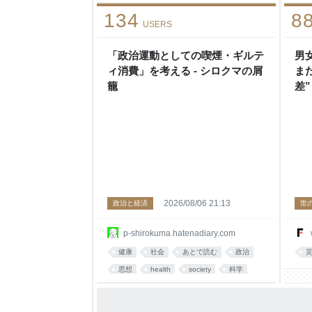
インタビュー
134
8
USERS
「政治運動としての喫煙・ギルテ
男
ィ消費」を考える - シロクマの屑
ま
籠
差
い
ラ
2026/08/06 21:13
政治と経済
世
p-shirokuma.hatenadiary.com
健康
社会
あとで読む
政治
思想
health
society
科学
politics