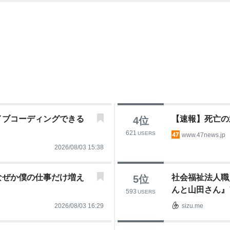
イブコーディングできる
【速報】死亡の
4
位
621
USERS
www.47news.jp
2026/08/03 15:38
なぜか僕の仕事だけ増え
社会福祉法人職
5
位
んと山田さん』
593
USERS
犬
2026/08/03 16:29
sizu.me