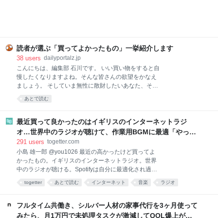
の2025と先週分はこちら レトルトレベルと思えない
本格派！無印良品 ごはんにかける 四川麻婆豆腐 画像
参照元：Amazon 麻婆豆腐が好きで、お家でもよく作
ります。白ご飯と一緒に食べるのが至福の時間です。
簡単に作れる料理ではありますが、具材を買ってきて
調理するのは、面倒くさい。特に夏は外出するのも調
読者が選ぶ「買ってよかったもの」一挙紹介します
理するのも暑くて億劫。そんなときでも、手軽に本格
38
users
dailyportalz.jp
麻婆豆腐が味わえるのがこちらの商品です。 熱湯で約
こんにちは、編集部 石川です。 いい買い物をすると自
4〜5分あたためて（電子レンジであたためる場合は
慢したくなりますよね。そんな皆さんの欲望をかなえ
500Wで約2分）、ご飯にかけるだけ。初めて食べたと
ましょう。 そしていま無性に散財したいあなた、そん
きは、正
なあなたの欲望も同時にかなえましょう。 いまや資本
あとで読む
主義の手先となった我々人類にもたらされる癒しのひ
ととき、それがこのコーナー「読者の買ってよかった
もの」です。 ただいまAmazonが7/13(月)いっぱいま
最近買って良かったのはイギリスのインターネットラジ
で、プライムデーの大型セール中（現在は先行セー
オ…世界中のラジオが聴けて、作業用BGMに最適「やっぱ
ル）なので、琴線に触れた方はどしどしお買い求めく
り物理的な機械」「この質感で鎮座してくれるのがいい」
291
users
togetter.com
ださい。 ※このページのリンクからご購入いただくと
小島 雄一郎 @you1026 最近の高かったけど買ってよ
一部収益がサイトに還元され運営費になります。あり
かったもの。イギリスのインターネットラジオ。世界
がとうございます！
中のラジオが聴ける。Spotifyは自分に最適化され過ぎ
ていて、新しい発見が少ない。世界のラジオ聴いてる
togetter
あとで読む
インターネット
音楽
ラジオ
と、その国の雰囲気とかと一緒に音楽が流れてくる。
ガジェット
家電
BGM
ネット
イギリス
作業用BGMに最適。似たアプリはあるけど、やっぱり
こっちがいい。 pic.x.com/Qf4rbfrpij 2026-06-28
フルタイム共働き、シルバー人材の家事代行を3ヶ月使って
10:48:11
みたら、月1万円で未処理タスクが激減してQOL爆上がり