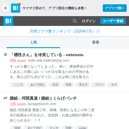
サクサク読めて、
アプリ限定の機能も多数！
アプリで開く
c
l
o
ログイン
ユーザー登録
s
e
月間ブクマ数ランキング（2026年7月）
人気
新着
「感性さん」を冷笑している - netenete.
359
users
nete-nete.hatenablog.com
すっかり夏になってしまった。 幸い、亜熱帯化の只中
にあるこの国にはいくつか涼を取るための手段があ
る。例えば打ち水がそうだ。これは単に涼を取るため
の工夫を超えて、夏の風物詩として日本の夏文化の一
こころ
あとで読む
生活
芸術
考え方
ブコメ
ネタ
部となった。こうした例は他にもある。すだれ、風
鈴、扇子、川床、そして冷笑だ。 私が普段から好んで
使う冷笑語に「感性さん」がある。ここ1年くらいで
踏絵 - 河部真道 / 踏絵 | くらげバンチ
思いついた概念だ。 感性さんの例を挙げよう。以下は
126
users
kuragebunch.com
ツイッターで拾った事例だが、特定を避けるために一
踏絵 河部真道 寛政三年、長崎。異例となるこの年二度
部改変したり伏せ字にしたりしている。特定はやめて
目の絵踏みが行われた。女絵師・お波は踏絵の製作を
ほしい。 すごい。 半日で読み切って、そのあとの半日
命じられるが…！？
は茫然とした。 一生忘れられないかもしれない。すべ
漫画
あとで読む
マンガ
宗教
comic
ての文章を記憶しておきたい。 理解を超越するものに