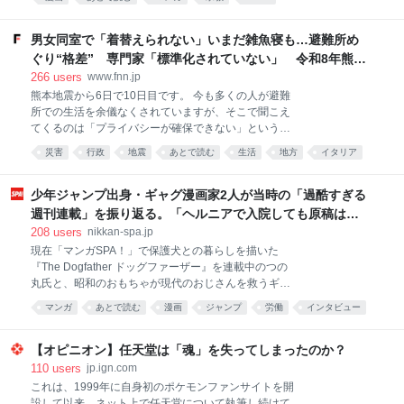
出逢った。名付けられない涙がでた。 すごい。 みん
な、この本すごいよ。 ぜったい読んで。 〇〇（作家
男女同室で「着替えられない」いまだ雑魚寝も…避難所め
名）という人が面白そうだと気楽に本屋に寄って、芥
ぐり“格差” 専門家「標準化されていない」 令和8年熊本
川賞候補だったんだ
地震｜FNNプライムオンライン
266
users
www.fnn.jp
熊本地震から6日で10日目です。 今も多くの人が避難
所での生活を余儀なくされていますが、そこで聞こえ
てくるのは「プライバシーが確保できない」という声
です。 避難所を巡っては、海外ではプライバシーに配
災害
行政
地震
あとで読む
生活
地方
イタリア
慮した環境づくりが進んでいます。 日本との違いはど
男女
こにあるのでしょうか。 6日、熊本・八代市で観測史
上最高となる39.0度を記録した被災地・熊本。 台風13
少年ジャンプ出身・ギャグ漫画家2人が当時の「過酷すぎる
号に備え、ブルーシートを配布する男性は汗をにじま
週刊連載」を振り返る。「ヘルニアで入院しても原稿は落
せながら作業にあたっていました。 そんな中、震度7
とさない」ストイックな舞台裏 | 日刊SPA!
208
users
nikkan-spa.jp
を記録した宇城市の避難所では6日、様々な情報を共
現在「マンガSPA！」で保護犬との暮らしを描いた
有できる「デジタルサイネージ」が設置されたもの
『The Dogfather ドッグファーザー』を連載中のつの
の、被災者たちはいまだに「雑魚寝」やソファでの生
丸氏と、昭和のおもちゃが現代のおじさんを救うギャ
活を強いられていて、パーティションもなく、プライ
グ漫画『令和のおもちゃ ウーピン』を連載する大石浩
バシーは守られていません。 この避難所に身を寄せる
マンガ
あとで読む
漫画
ジャンプ
労働
インタビュー
二氏。8月4日には、上記2作品の第1巻が同時発売され
人たちに率直な思いを伺うと、“雑魚寝は体が痛くな
対談
漫画家
ブラック
た。 つの丸氏は『マキバオー』シリーズ、大石浩二氏
る”“プライバシーへの配慮は十分ではない”という声が
は『いぬまるだしっ』など、『週刊少年ジャンプ』連
【オピニオン】任天堂は「魂」を失ってしまったのか？
多く聞か
載陣だったことでも知られる両氏に、過酷すぎる当時
110
users
jp.ign.com
の週刊連載について振り返ってもらった。 ──お二人
これは、1999年に自身初のポケモンファンサイトを開
はかねてから親交が深いんですよね。先日も大石先生
設して以来、ネット上で任天堂について執筆し続けて