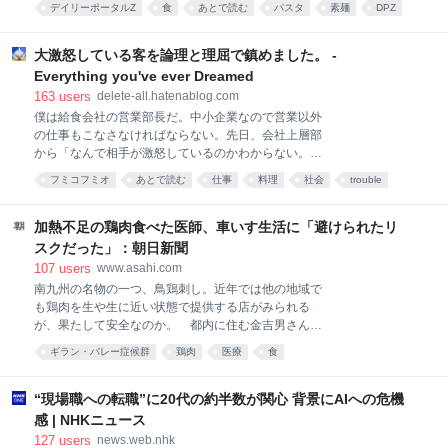
を、アレルギーを起こしやすい系統のマウスに移植す
デイリーポータルZ
食
あとで読む
パスタ
素麺
DPZ
ザメを食べる ＞ 個人サイト ＞note 揖保乃糸とは 本能
るとアナフィラキシーが起きる一方、健康な乳児の便
food
だろうか、夏の暑い時期になると「そうめん」を食べ
では逆に防御が働くことを確認し、その鍵となる菌株
たくなる。糸のように細く、雲のように白いそうめん
大激怒している客を論理と理屈で鎮めました。 -
をいくつか特定
は夏を代表する、涼を感じることができる食べ物だ。
Everything you've ever Dreamed
食べると実に美味しい。ツルツルといくらでも食べる
163
users
delete-all.hatenablog.com
ことができる。 そうめんと言えば「揖保乃糸」 そうめ
僕は給食会社の営業部長だ。中小企業なので営業以外
んと言えば「揖保乃糸」。その存在は誰もが知るもの
の仕事もこなさなければならない。先日、会社上層部
だろう。実は揖保乃糸は一社で作っているものではな
から「なんで相手が激怒しているのかわからない。何
い。兵庫県手延素麺協同組合の商標だ。前進となる
とかしてくれ」と泣きつかれて後処理を任された。
「播磨国揖東西両郡素麺営業組合」は明治20年に誕生
フミコフミオ
あとで読む
仕事
料理
社会
trouble
「あなたが相手から嫌われているだけでは？」という
しているので歴史も古い。 兵庫県手延素麺協同組合 揖
コミュニケーション
work
意味のことを言ってみたけど、反応はなかった。都合
保乃糸の商品はすべて組合員によって製造されてい
の悪いことは聞こえないみたいだ。話を聞くと、クレ
加熱不足の鶏肉食べた医師、車いす生活に「避けられたリ
る。組
ーム対応で向かった客先で理不尽なほど激烈に怒られ
スクだった」：朝日新聞
たらしい。 問題はS県で給食業務を受託している施設
107
users
www.asahi.com
で起きた。某日の夕食で提供した生姜焼きに火が十分
南九州の名物の一つ、鳥鶏刺し。近年では他の地域で
に通ってなくて赤いままだったのだ。施設利用者に届
も鶏肉を生や生に近い状態で提供する店がみられる
く前の検食で発覚したので実害はなかった。指摘され
が、果たして安全なのか。 都内に住む金吉男さん
てその場で謝罪、ただちに調理し直して提供した。施
(67)は2023年12月27日朝、自宅で左手に違和感を覚…
設からは原因の究明と対応策を求められた。ところが
ギラン・バレー症候群
鶏肉
医療
食
謝罪と報告に赴いたその場で客先法人理事のひとりが
大激怒して収拾がつかなくなったというのだ。適切な
“現場職への転職”に20代の約半数が関心 背景にAIへの危機
対応がなされないなら解約も考える
感 | NHKニュース
127
users
news.web.nhk