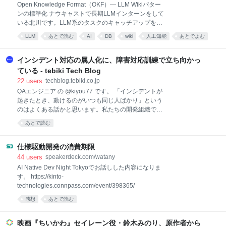
Open Knowledge Format（OKF）— LLM Wikiパター
るなら止まったままにしておいた責任は自分にある。
ンの標準化 ナウキャストで長期LLMインターンをして
相手への配慮は大事だが、それによって自分の納期や
いる北川です。LLM系のタスクのキャッチアップをす
成果が犠牲になっているのなら、その振る舞いは営利
る中で、最近「OKF」という技術を耳にする機会が増
組織においては悪い評価となってしまうのだ。 例えば
LLM
あとで読む
AI
DB
wiki
人工知能
あとでよむ
えました。 OKFはまだ登場したばかりの仕様で、その
質問に対する返答が遅いとき。当然の顔をしてリマイ
後で読む
ツール
development
概念を理解するにはRAGやLLM wikiといった周辺技術
ンドしよう。「急いでいる」や「返事が無くて困って
への理解が欠かせません。しかし、OKF関連の記事の
インシデント対応の属人化に、障害対応訓練で立ち向かっ
いる」を明確に伝えることが
多くはOKF単体の説明にとどまっており、それだけで
ている - tebiki Tech Blog
は体系的に理解しづらいと感じています。OKFはこう
22
users
techblog.tebiki.co.jp
した周辺技術を前提として設計された概念でもあるた
QAエンジニア の @kiyou77 です。 「インシデントが
め、それらへの理解があって初めて実感を持って捉え
起きたとき、動けるのがいつも同じ人ばかり」という
られると考えています。 本記事はエンジニアではない
のはよくある話かと思います。私たちの開発組織で
方でも読み進められる内容になっていますが、
も、負担が特定のメンバーに偏っている状況が続いて
RAG(Retrieval-Augmented Generation)についての基
あとで読む
いました。 この課題を少しずつ崩していくために、私
礎知識があると、より理解がスムーズです。
たちTebikiでは昨年から 「障害対応訓練」 を実施して
います。およそ半年ごとに、プロダクト別で実施を続
仕様駆動開発の消費期限
けてきました。直近では、7月にtebiki現場分析チーム
44
users
speakerdeck.com/watany
で訓練を行ったところです。 この記事では、私たちが
AI Native Dev Night Tokyoでお話しした内容になりま
障害対応訓練を行っている理由、企画・運営の流れ、
す。 https://kinto-
そして今回の訓練から得た学びや反省についてふりか
technologies.connpass.com/event/398365/
えります。 なぜ障害対応訓練を始めたか まず、私たち
感想
あとで読む
が障害対応訓練を始めた理由から説明させてもらえ
ば、それは冒頭にも書いた通り 「インシデント対応が
属人化していたから」 です。 tebiki現場分析の開発チ
映画『ちいかわ』セイレーン役・鈴木みのり、原作者から