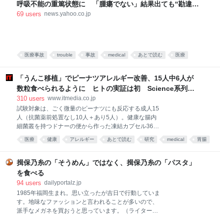
オフセット印刷はよく聞く名前だと思う。多くの場合
呼吸不能の重篤状態に 「腫瘍でない」結果出ても“勘違
は、PS版と呼ばれる平らな版を使って印刷する手法の
い”で摘出継続 通常の生活送っていた患者が手足も動か
69
users
news.yahoo.co.jp
ことを指していて、平版印刷とも呼ぶ。版が平たいの
ず 京大病院（MBSニュース） - Yahoo!ニュース
になんで刷れるの？ と思うかもしれないが、これは
平たい版の表面を親油性と親水性とに性質を分けるこ
とで、親油性の部分にのみインキがついて、絵柄や文
字を印刷できるのだ。 今、さらっと「平版印刷とも呼
医療事故
trouble
事故
medical
あとで読む
医療
ぶ」と書いたが、実はこれ、正解でもあるのだが間違
これはひどい
いでもある。 というのも、今、オフセット印刷と言っ
「うんこ移植」でピーナツアレルギー改善、15人中6人が
た場合には、平版印刷を
数粒食べられるように ヒトの実証は初 Science系列誌
掲載
310
users
www.itmedia.co.jp
試験対象は、ごく微量のピーナツにも反応する成人15
人（抗菌薬前処置なし10人＋あり5人）。健康な腸内
細菌叢を持つドナーの便から作った凍結カプセル36個
を、数時間かけて服用してもらった。 その結果、4カ
医療
健康
アレルギー
あとで読む
研究
medical
胃腸
月後に調査で、10人中3人がピーナツを数粒食べられ
医療・病気
科学
health
るまでに改善していた。 続く段階では、移植前に抗菌
薬を投与し、患者自身の腸内細菌を減らして移植菌が
揖保乃糸の「そうめん」ではなく、揖保乃糸の「パスタ」
定着するかを確かめた。すると、5人中3人で改善が見
を食べる
られ、反応が出るまでに4粒を超えるピーナツを食べ
94
users
dailyportalz.jp
られるようになるという、前処置が菌の定着効率を高
1985年福岡生まれ。思い立ったが吉日で行動していま
めたことを示唆する結果が出た。改善したのは全体で
す。地味なファッションと言われることが多いので、
15人中6人で、安全性の問題は報告されなかった。 チ
派手なメガネを買おうと思っています。（ライター
ームは過去の研究で、食物アレルギーを持つ乳児の便
wiki） 前の記事：かつて日本にも生息していたチョウ