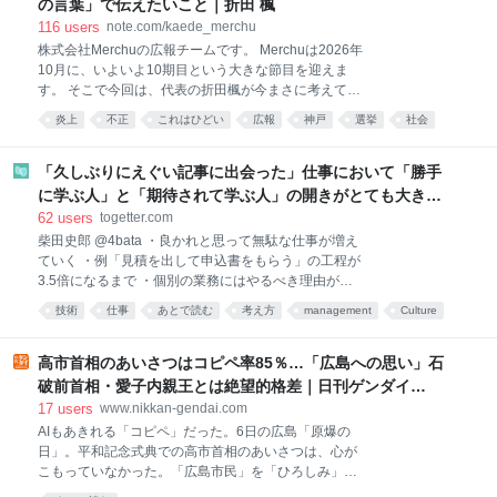
の言葉」で伝えたいこと｜折田 楓
る「無意味である」という結論を表しているのかもし
116
users
note.com/kaede_merchu
れません。 「文学茶釜（何が出るかな）」は、それぞ
株式会社Merchuの広報チームです。 Merchuは2026年
れ固有の想像力を持つ表現者の、自由な創造物を世に
10月に、いよいよ10期目という大きな節目を迎えま
送り出すための場所です。 作品は時に、読む・見る・
す。 そこで今回は、代表の折田楓が今まさに考えてい
聞く人の心を搔き乱すような強烈な疑問や、ハレーシ
るリアルな想いを聞くべく、インタビューを実施しま
ョンを孕みます。 そんな作品についてのお言葉はぜひ
炎上
不正
これはひどい
広報
神戸
選挙
社会
した。その内容をぜひ皆さまにもお届けしたく記事に
「読者の言葉」コーナーに、投稿していただけません
まとめています。 ぜひご覧ください。 10年目という
でしょうか。 すでに多く
節目。Merchuは、なぜ今リブランディングを決めたの
「久しぶりにえぐい記事に出会った」仕事において「勝手
か まず最初にお聞きしたいのですが、今回インタ
に学ぶ人」と「期待されて学ぶ人」の開きがとても大き
ビューを行うにあたって、楓さんから「ご自身のnote
い、という意見に共感が集まる
62
users
togetter.com
にも掲載したい」とご提案いただきましたよね。note
柴田史郎 @4bata ・良かれと思って無駄な仕事が増え
で発信しようと思われた理由や想いがあれば、ぜひ教
ていく ・例「見積を出して申込書をもらう」の工程が
えていただけますか？ noteは執筆者の思考やできごと
3.5倍になるまで ・個別の業務にはやるべき理由があ
が深く丁寧に綴られていて、読者の方もそれをじっく
るが、全体としては無駄が増えている ・定量化できな
り読み込む文化があるイメージがあるので、自分の考
技術
仕事
あとで読む
考え方
management
Culture
い業務を無理に定量化しようとするからでは？ ・どう
えをストレートに伝える場として最適だと感じたから
work
AI
togetter
すればいいか、誰か教えて
です。 過去に私のnoteが炎上して
note.com/4bata/n/n49e02… 2022-01-11 22:56:45
高市首相のあいさつはコピペ率85％…「広島への思い」石
「勝手に学ぶ人」と「期待されて学ぶ人」の差が埋め
破前首相・愛子内親王とは絶望的格差｜日刊ゲンダイ
られない｜柴田史郎 ここ1年ぐらい感じていた「学び
DIGITAL
17
users
www.nikkan-gendai.com
に関する格差」の話を書く。 最初にまとめ ・勝手に学
AIもあきれる「コピペ」だった。6日の広島「原爆の
ぶ人は、自分の周囲にある「学びに使えそうな仕事」
日」。平和記念式典での高市首相のあいさつは、心が
を探して自分の仕事にすることを繰り返す ・期待され
こもっていなかった。「広島市民」を「ひろしみ」と
て学ぶ人は、上司と… 1569 users 5889 note（ノー
噛んだだけじゃない。相変わらずの定型文を読み上げ