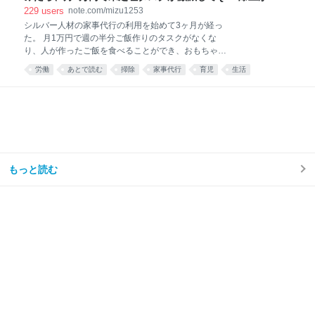
した話。｜みず
229
users
note.com/mizu1253
シルバー人材の家事代行の利用を始めて3ヶ月が経っ
た。 月1万円で週の半分ご飯作りのタスクがなくな
り、人が作ったご飯を食べることができ、おもちゃが
散乱するリビング掃除はほとんどと言っていいほどし
労働
あとで読む
掃除
家事代行
育児
生活
なくなり、トイレ掃除は頻度が半分くらいになった。
え……コスパ良すぎ……🫶🏻 — みず☺︎3y🦖
(@mizu_mom_2) June 24, 2026 せっかくなので、実
際に使ってみた感想や、いろいろな情報をまとめてみ
る。 今思えば もっと早く利用すればよかった。 しか
ない。 シルバー人材センターを利用しようと思った理
由我が家はフルタイム共働き、子どもは年少の男の子
が1人。 毎日時間との戦い。 私は仕事終わりに家事を
もっと読む
楽しくテキパキとできる方ではない。ついだらけてし
まう。 私の難儀なところは、気持ちよくだらけて、家
事のことなど忘れてしまえたらいいのに、 「もう1週
間トイレ掃除してない」 「階段に猫