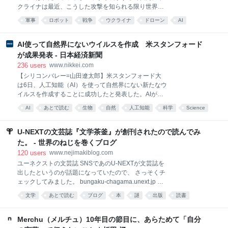
ったさまざまな課題を解決する活動などを行い、
クライナは最近、こうした攻撃を知られる限り世界で
HARUMI FLAGのコミュニティ形成に取り組む、20数
初めて行った。これにより、無人システム同士が連携
名で役員を務める住民組織です。盆踊り大会は昨年
軍事
ロボット
戦争
ウクライナ
ドローン
AI
して、以前には不可能だったようなさまざまな任務を
2025年7月に次ぐ2度目の開催。今年は出店数や協賛企
あとで読む
遂行する新たな可能性が切り開かれた。 別の無人シス
業を増やすなどスケールアップし、
テムを運ぶドローンは「マースピアル（有袋）ドロー
AI使って自然界にないウイルスを作成 米スタンフォード
ン」とも呼ばれ、この戦争以前はコンセプトにとどま
が成果発表 - 日本経済新聞
っていた。米軍は過去30年、この構想をいくどとなく
236
users
www.nikkei.com
実験してきたものの、実証試験の域を超えることはな
【シリコンバレー=山田遼太郎】米スタンフォード大
かった。ウクライナは現在、これを実用化して実戦で
は6日、人工知能（AI）を使って自然界にない新たなウ
使い始めており、その活用法は運用者の想像次第で無
イルスを作成することに成功したと発表した。AIが生
限に広がっていると言えるかもしれない。
命の設計図にあたるゲノム（全遺伝情報）の配列全体
AI
あとで読む
生物
自然
人工知能
科学
Science
を設計し、機能を確認できた初の事例という。医療の
経済
進歩につながる一方、バイオ兵器など悪用懸念もあ
る。スタンフォード大などの研究チームが、生成AIの
U-NEXTの文芸誌『文学茶釜』が創刊されたので読んでみ
設計を基に、感染症の原因などになる細菌を殺す「フ
た。 - 世界のねじを巻くブログ
ァージ
120
users
www.nejimakiblog.com
ユーネクストの文芸誌 SNSであのU-NEXTが文芸誌を
出したというのが話題になっていたので、 さっそくチ
ェックしてみました。 bungaku-chagama.unext.jp 創
刊の挨拶も中の人が見える感じで良い。 ・創刊のご挨
文学
あとで読む
ブログ
本
謎
出版
読書
拶 | WEB文芸誌 文学茶釜（何が出るかな） 現実が逼迫
する一方で、虚構である文学の意義は問われ続けてい
ます。いや、もはや問われてすらいないのかもしれま
Merchu（メルチュ）10年目の節目に、あらためて「自分
せん。20年続く業界の斜陽化は、多くの人々の内にあ