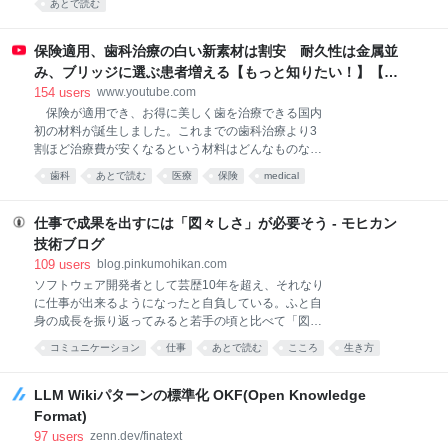
ト）
あとで読む
たからだ。 高市首相が「政治の師」と仰ぐ安倍元首相
のあいさつも在任中はほぼコピペ。AIに2人のあいさつ
を比較させると、類似性は「85％」と判定した。〈唯
保険適用、歯科治療の白い新素材は割安 耐久性は金属並
一の戦争被爆国として「核兵器のない世界」の実現に
み、ブリッジに選ぶ患者増える【もっと知りたい！】【グ
向け〉〈「非核三原則」を堅持〉との表現は完全一
ッド！モーニング】(2026年8月3日)
154
users
www.youtube.com
致。やはり高市首相は従来の政府方針をなぞったにす
保険が適用でき、お得に美しく歯を治療できる国内
ぎない。 前任者は違った。昨年のあいさつの結びで、
初の材料が誕生しました。これまでの歯科治療より3
石破前首相は「原爆歌人」と呼ばれた正田篠枝の短歌
割ほど治療費が安くなるという材料はどんなものなの
を2度繰り返した。 「太き骨は先生ならむ そのそばに
でしょうか。 ■歯科技工士の負担軽減に まるで本物
小さきあたまの骨 あつまれり」 昨年は原爆投下から
歯科
あとで読む
医療
保険
medical
の歯のような自然な白さ。実はこれ、樹脂製のブロッ
80年の節目。一瞬にして炎に包まれ、息絶えた先生や
クを削って作られた人工の歯です。 開発したのは、
児童らの無念さを読み上げたことで「核の惨禍を繰り
高知に本社を構える歯科材料メーカーです。
仕事で成果を出すには「図々しさ」が必要そう - モヒカン
返すまい」と
YAMAKIN 加藤喬大主席研究員 「材料の中心、補強
技術ブログ
材料としてガラス繊維製で作られた芯棒を配置してい
109
users
blog.pinkumohikan.com
るところ。4年間にわたり研究開発、辛抱しながら開
ソフトウェア開発者として芸歴10年を超え、それなり
発したという両方を合わせてSHIN－BOW（シンボ
に仕事が出来るようになったと自負している。ふと自
ー）という製品名になっている。歯を失った場合、保
身の成長を振り返ってみると若手の頃と比べて「図々
険で白い歯でブリッジが製作可能」 ブリッジ治療と
しさ」のようなもののレベルがかなり上がったように
は、虫歯などで歯を失った場合、その両隣の歯を土台
コミュニケーション
仕事
あとで読む
こころ
生き方
感じている。それについて言語化してみる。 相手の都
にして橋をかけるように人工の歯を固定する治療法で
考え方
ブログ
ビジネス
合に遠慮しない 「相手が忙しくて返事が来ない」「依
す。 特に奥歯のブリッジには強いかむ力がかかりま
頼した仕事の進捗が見えない」——よくある話だろ
LLM Wikiパターンの標準化 OKF(Open Knowledge
す。その
う。ここで黙って待つのが丁寧だと考える人もいる
Format)
が、成果を出すためにはそれは明確に悪手である。 本
97
users
zenn.dev/finatext
当に他人のせいだとしても、それで自分の仕事が止ま