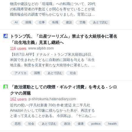
物流や建設などの「現場職」への転職について、20代
の転職希望者の半数近くが関心を寄せていることが就
職情報会社の調査で明らかになりました。背景にはデ
スクワークなどの「事務職」がAIに代替される危機感
AI
就職
仕事
転職
建設
労働
あとで読む
があ…
人工知能
物流
トランプ氏、「出産ツーリズム」禁止する大統領令に署名
「出生地主義」見直し継続へ
116
users
www.afpbb.com
【8月7日 AFP】ドナルド・トランプ米大統領は6日、
米国で生まれた子どもに自動的に国籍を与える「出生
地主義」制度を見直す新たな大統領令に署名した。米
国籍取得を目的とした「出産⁠ツーリズム」を禁じる内​
アメリカ
国際
あとで読む
社会
容。 米最高裁は6月30日、トランプ政権の出生地主義
の制限を目指した大統領令を違憲で無効と判断。トッ
ド・ブランシュ米司法長官代行は判決を受け、出産ツ
「政治運動としての喫煙・ギルティ消費」を考える - シロ
ーリズムに対する取り締まりを一段と強化する方針を
クマの屑籠
明らかにしていた。 トランプ氏はホワイトハウスで記
162
users
p-shirokuma.hatenadiary.com
者団に対し、「彼らのせいで、出生地主義制度はすっ
近代の呪い (平凡社新書 700) 作者:渡辺 京二平凡社
かり茶番になってしまった」と述べ、国籍取得の出産
Amazon たいして印象に残らなかった本が、再読する
を目的とした入国を非難した。 最高裁の違憲判断につ
と違って見えることがある。 今回私は、『ヤニねこ』
いて、「極めて残念」と改めて述べた上で、「これは
や『ドカ食いダイスキ！もちづきさん』を思い出しな
非常に不公平なので調整を行っている」と語った。 ス
思想
社会
あとで読む
政治
健康
politics
health
がら上掲新書を再読し、前と違う印象を得た。 衛生化
ティーブン・ミラー大統領次席補佐官によると、今回
や健康化がもたらすのは、衛生や健康だけなのか