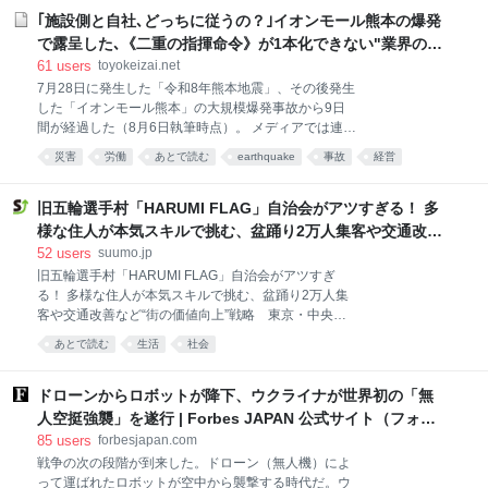
の大統領令では、外国のテロ組織や外国政府のロビー
（否、そうではない） この『近代の呪い』という本
｢施設側と自社､どっちに従うの？｣イオンモール熊本の爆発
活動に関与す
は、そのタイトルどおり近代という時代、近代という
で露呈した､《二重の指揮命令》が1本化できない"業界の事
体制に対してけっこう手厳しい感じの本だ。近代社会
情"
61
users
toyokeizai.net
が成立していくことでかえって失われていく個人の自
7月28日に発生した「令和8年熊本地震」、その後発生
由、前近代の民衆にとって好ましく、お偉いさんのい
した「イオンモール熊本」の大規模爆発事故から9日
うことをきかなくても済んだ部分までもが容赦のない
間が経過した（8月6日執筆時点）。 メディアでは連
中央集権化や社会契約化によってかき消されていく様
日、被害者や残された遺族の悲しみを伝える報道が続
子なども批判的に書いている。国民のひとりひとりが
災害
労働
あとで読む
earthquake
事故
経営
く。 その一方で、被害者に対し、店の売上金を金庫に
近代人になった行く末として、たとえばナショナリズ
business
入れることを直接指示し、結果的に従業員を死に至ら
ムに基づいた大戦争が起こった一面もあるじゃない
しめた雑貨店の経営陣には、世間から容赦のない非難
旧五輪選手村「HARUMI FLAG」自治会がアツすぎる！ 多
か、みたいなことま
の声が浴びせられている。 結果的に今回の爆発事故に
様な住人が本気スキルで挑む、盆踊り2万人集客や交通改善
よる犠牲者（3店舗、7名）の多くが、筆者が前回の記
など“街の価値向上”戦略 東京・中央区
52
users
suumo.jp
事で指摘した「郊外型モールならではの事情（車の
旧五輪選手村「HARUMI FLAG」自治会がアツすぎ
鍵、財布など自身の貴重品の確保）」「真面目な責任
る！ 多様な住人が本気スキルで挑む、盆踊り2万人集
感（売上金の保管）」により犠牲になっていたこと
客や交通改善など“街の価値向上”戦略 東京・中央区
は、テレビをはじめとする各種報道が伝えるとおりで
2026年7月11日・12日の2日間、東京ベイブリッジを
ある。 返す返す残念でならない。改めて亡くなられた
あとで読む
生活
社会
真正面に望む東京湾岸の絶景スポット「晴海ふ頭公
被害者のご冥福とそのご遺族、関係者に対し、お悔や
園」で、約2万1000人が参加して「晴海ふ頭公園盆踊
みを申し上げるとともに、負傷された方々の一日も早
り大会2026」が開催されました。 主催したのは、公
ドローンからロボットが降下、ウクライナが世界初の「無
い回復を願うばかりであ
園に隣接する居住人口約1万2000人の巨大な街
人空挺強襲」を遂行 | Forbes JAPAN 公式サイト（フォー
「HARUMI FLAG（晴海フラッグ）」（東京都中央
ブス ジャパン）
85
users
forbesjapan.com
区）の「HARUMI FLAG自治会」。近隣町内会や地元
戦争の次の段階が到来した。ドローン（無人機）によ
行政・中央区との連携、併せて交通、美化、防災とい
って運ばれたロボットが空中から襲撃する時代だ。ウ