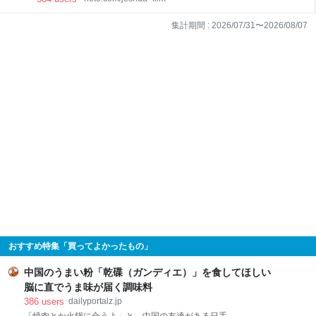
集計期間 :
2026/07/31
〜
2026/08/07
おすすめ特集「買ってよかったもの」
中国のうまい粉「乾碟（ガンディエ）」を食してほしい
脳に直でうま味が届く調味料
386
users
dailyportalz.jp
「焼肉とか火鍋に合うよ」と、中国の友達がある日手