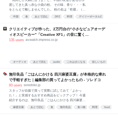
渡してきた真っ赤な小袋の粉。 その味、香り・・・私
をとらえて離しませんでした。 粉の名は「乾碟」（ガ
ンディエ）。唐辛子や花椒、ピーナッツの粉を調合し
中国
食
あとで読む
DPZ
料理
デイリーポータルZ
た、脳に直でうま味が届く調味料です。 そんな乾碟を
食べ物
food
唐沢むぎこ
中華
みんなで食べる、「旨粉会（うまこかい）」をやりま
した。 真っ赤な小袋に入った粉 大学院生のころ、中国
クリエイティブが作った、2万円台の“小さなピュアオーデ
の東北地方から来た留学生の女の子と仲良くなりまし
ィオスピーカー”「Creative XF1」の音に驚く
た。 彼女は辛い物が大好き。「日本には辛い食べ物が
[Sponsored]
135
users
av.watch.impress.co.jp
ない」と、中国のショッピングサイト「淘宝」（タオ
パオ）で大量に本場中国のフードをお取り寄せしてお
りました。日々、私はそのおこぼれにあずかっていた
のです。 そんな彼女がある日、 はつらつとした唐辛子
キャラの描かれた、真っ赤な小袋をくれました。 なん
オーディオ
あとで読む
audio
これはきになる
欲しいもの
だこれ。すごく辛そう。 「七味唐辛子みたいなもんか
PC
な」と思い、少量カップ麺にかけてみると、 予想だに
無印良品「ごはんにかける 四川麻婆豆腐」が本格的な痺れ
していなか
で手軽すぎた｜編集部の買ってよかったもの - ソレドコ
93
users
soredoko.jp
スタッフが自腹で買って実際に試してみて「よかっ
た！」と実感するおすすめ商品をピックアップ！ 今週
紹介するのは、無印良品「ごはんにかける 四川麻婆豆
腐」。ごはんにかけるだけで、山椒がしっかりきいた
麻婆豆腐
あとで読む
食
無印良品
食べ物
料理
food
本格四川の味が楽しめます。暑くて料理が億劫な日
や、時短ごはんにおすすめです！ ▼買ってよかったも