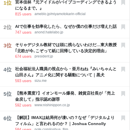
宮本佳林『元アイドルがバイブコーディングできるよう
1
位
ン」「フォントワークス LETS軽量化オプション」
になるまで。』
「Monotype LETSゲーム組込みオプション」のオプシ
815
users
ameblo.jp/miyamotokarin-official
ョンライセンス契約の販売・提供
AIで仕事を効率化したら、なぜか僕の仕事だけ増えた話
2
位
747
users
anond.hatelabo.jp
そりゃデジタル教材では頭に残らないわけだ…東大教授
3
位
｢北欧が今､こぞって紙に回帰している決定的理由」
674
users
president.jp
社会福祉法人職員の視点から・亜月ねね『みいちゃんと
4
位
山田さん』アニメ化に関する騒動について｜黒犬
593
users
sizu.me
【熊本震度7】イオンモール爆発、雑貨店社長が「売上
5
位
金戻して」指示認め謝罪
592
users
www.nishinippon.co.jp
【解説】IMAXは結局何が凄いの？なぜ「デジタルより
6
位
フィルム」と言われるのか？｜Joshua Connolly
584
users
note.com/joshua_film