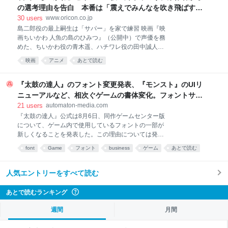
ームがまだ少人数だった頃は、元か
の選考理由を告白 本番は「震えでみんなを吹き飛ばす
ぞ」と意気込む
30
users
www.oricon.co.jp
島二郎役の最上嗣生は「サパー」を家で練習 映画『映
画ちいかわ 人魚の島のひみつ』（公開中）で声優を務
めた、ちいかわ役の青木遥、ハチワレ役の田中誠人、
うさぎ役の小澤亜李、島二郎役の最上嗣生、セイレー
映画
アニメ
あとで読む
ン役の鈴木みのりのロングインタビューが解禁。最
上、鈴木がそれぞれ役柄の見どころについて語った。
【画像】こわっ!「サパー」する島二郎を赤い目で見つ
『太鼓の達人』のフォント変更発表、『モンスト』のUIリ
めるセイレーン 映画で重要なキャラクターである島二
ニューアルなど、相次ぐゲームの書体変化。フォントサー
郎役の最上はアクションシーンについて「セイレーン
ビスLETS“大幅値上げ騒動”の影響が、いま表面化か -
21
users
automaton-media.com
に聞かせる『サパー』の部分は、そのままいった方が
AUTOMATON
『太鼓の達人』公式は8月6日、同作ゲームセンター版
面白いだろうなと思って演じました。水中でぶくぶく
について、ゲーム内で使用しているフォントの一部が
言いながら戦うシーンは、普段なら水中のシーンは口
新しくなることを発表した。この理由については発表
を触ったりしますが、今回はもっと島二郎っぽいのが
されていないものの、一部ではフォントサービス
いいのかなと思って、家で練習したりしました。いろ
font
Game
フォント
business
ゲーム
あとで読む
「LETS」の契約改定の影響ではないかとする見方が強
んな音も入ってより泡っぽい音になっていたらいいな
まっている。 「LETS」はMonotype株式会社（旧フォ
と。原作よりもアクションシーンが増えている印象が
ントワークス株式会社）によって提供されているフォ
人気エントリーをすべて読む
あるので、その分気合も入
ントの年間定額制サブスクリプションサービスだ。同
サービスでは、ゲームへの組み込みを許可するオプシ
あとで読むランキング
?
ョンを当時1ライセンスあたり年間1万1000円で提供し
ており、多数の作品のゲーム内テキストなどに活用さ
週間
月間
れてきた。 ところが、Monotypeは2025年9月に「フ
ォントワークス LETS アプリ・ゲーム組込オプショ