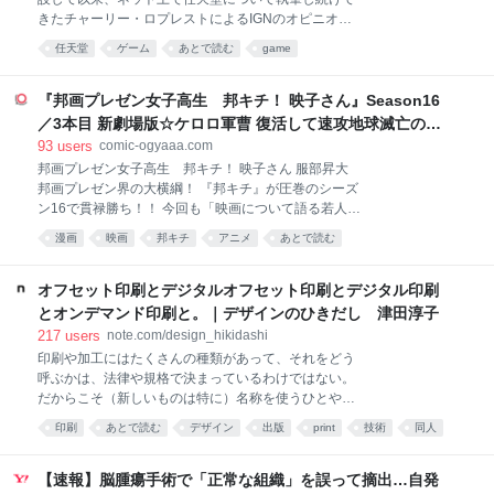
がXに投稿した、つの丸先生の写真がネットで大きな
きたチャーリー・ロプレストによるIGNのオピニオン
話題になっていました。 大石：偶然なんです。新人ギ
記事である。彼はニンテンドーDS Liteを最高の任天堂
任天堂
ゲーム
あとで読む
game
ャグ漫画の審査会である手塚賞・赤塚賞の受賞者と撮
ハードと評価しており、クッパ7人衆が再びクッパの
った写真をXに上げたら、諸事情で「消してくれ」と
正当な後継者として認められる日まで休むつもりはな
言われまして。だから偶然写り込んだつの丸先生をダ
い。 「任天堂はこの男を雇うべきだ！」あわせて読み
『邦画プレゼン女子高生 邦キチ！ 映子さん』Season16
シに「先生に許可を取らずに勝手に上げてしまったの
たい『ゼルダの伝説 時のオカリナ』のリメイクが正式
／3本目 新劇場版☆ケロロ軍曹 復活して速攻地球滅亡の危
で消し
発表 情報は少ないながらリンクの姿が解禁、2026年
機であります！ - 服部昇大 | COMIC OGYAAA!!
93
users
comic-ogyaaa.com
に発売へ もちろん文字通りの意味ではない。そんな人
邦画プレゼン女子高生 邦キチ！ 映子さん 服部昇大
間は男であれ女であれ、どこにも存在しない。この
邦画プレゼン界の大横綱！ 『邦キチ』が圧巻のシーズ
「この男を雇え」という叫びのほとんどは、皮肉や嘲
ン16で貫禄勝ち！！ 今回も「映画について語る若人の
笑を込めて使われるものだ。フレームレートが不安定
部」を舞台に、比類なき邦画中毒女子高生・邦キチ
でシェーダーのコンパイル画面が挟まるような、
漫画
映画
邦キチ
アニメ
あとで読む
が、まずまずの洋画好きな部長・洋一を相手に絶妙な
Unreal Engineで造られたマリオという概念自体、近
チョイスの邦画（一部例外アリ）を愚直にプレゼン！
代化に抗い独自の道を切り拓いてきた任天堂という会
プレゼン！！プレゼン！！！ その視点、その愛情、そ
オフセット印刷とデジタルオフセット印刷とデジタル印刷
社
の圧力ーー。全てにおいてシーズン15を凌駕ッ！！ 銀
とオンデマンド印刷と。｜デザインのひきだし 津田淳子
河系初の邦画プレゼン漫画、…今回もがっぷり四つで
217
users
note.com/design_hikidashi
す！！ 【※映画について語る若人の部への映画相談
印刷や加工にはたくさんの種類があって、それをどう
も、「ファンレターを送る」からご応募ください。質
呼ぶかは、法律や規格で決まっているわけではない。
問の冒頭に【映画相談】とタイトルを付けて、ペンネ
だからこそ（新しいものは特に）名称を使うひとや会
ームも忘れずにご記入ください。（例：【映画相談】
社によって違っていたりもする。それが混乱のもとに
P.N. ホウキチ）※質問を漫画で紹介する際は、質問内
印刷
あとで読む
デザイン
出版
print
技術
同人
なることもあるので、私なりに整理をしてみたいと思
容を一部変更させていただく場合がございます。】
デジタル
DTP
う。 今日はタイトルに書いた、オフセット印刷とその
仲間たちについて説明しよう。 オフセット印刷とは？
【速報】脳腫瘍手術で「正常な組織」を誤って摘出…自発